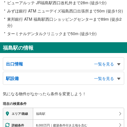
ビューアルッテ JR福島駅西口改札外まで28m (徒歩1分)
みずほ銀行 ATM ニューデイズ福島西口出張所まで50m (徒歩1分)
東邦銀行 ATM 福島駅西口ショッピングセンターまで89m (徒歩2
分)
ターミナルデンタルクリニックまで50m (徒歩1分)
福島駅の情報
出口情報
一覧を見る
西口
駅設備
一覧を見る
コラッセふくしま、あづま総合運動公園、国体記念体育館、鉄道警察隊
東口
バリアフリー状況
気になる物件がなかったら
条件を変更しよう！
阿武隈急行線、福島県庁、福島市役所、福島県立美術館、福島県立図書館、福
※段差なしでの移動経路
島競馬場、Ｓ−ＰＡＬ福島
（○：有り △：要駅員設備 ×：無し）
現在の検索条件
【ＪＲ東日本】：○
【阿武隈急行】【福島交通】：○
福島駅
エリア/路線
（※上記２社の駅は共同）
エレベータ
8,000万円｜建築条件付き土地を含む
詳細条件