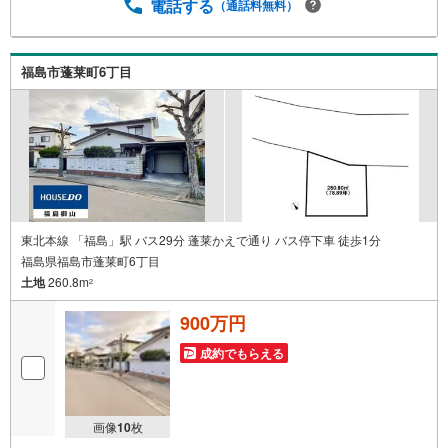
電話する
（通話料無料）
福島市蓬莱町6丁目
東北本線 「福島」駅 バス29分 蓬莱かえで通り バス停下車 徒歩1分
福島県福島市蓬莱町6丁目
土地
260.8m
2
900万円
成約でもらえる
画像
10
枚