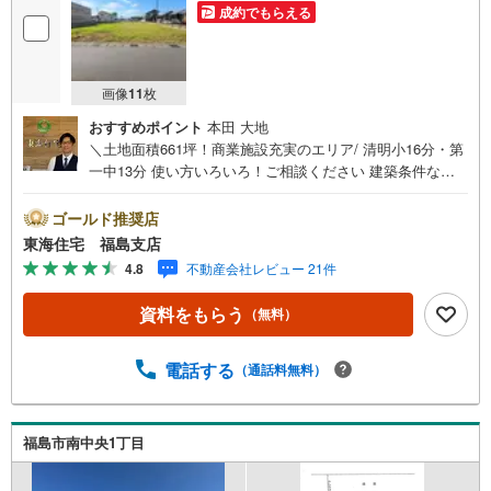
成約でもらえる
画像
11
枚
おすすめポイント
本田 大地
＼土地面積661坪！商業施設充実のエリア/ 清明小16分・第
一中13分 使い方いろいろ！ご相談ください 建築条件なし
福島で31年の地域密着不動産会社です！福島県出身スタッ
フが中心で、地元を熟知した暮らし目線のご提案が強み。
ゴールド推奨店
Google口コミでも 4.7の高評価をいただいています！実際
東海住宅 福島支店
のお客様の声も、ぜひ参考になさってください。＼住宅ロ
4.8
不動産会社レビュー 21件
ーンのご相談は無料です！/「通るかな…？」と不安な段階
でも大丈夫です。自己資金が少ない方のご相談実績もあり
資料をもらう
（無料）
ます。無理な営業はいたしません。ライフプランシミュレ
ーションも無料で、将来のことを一緒にゆっくり考えま
す！ 小さなお子様連れも大歓迎です！店内にはキッズスペ
電話する
（通話料無料）
ースをご用意しております。おむつ替えやミルクのお湯な
ども対応可能です。泣いてしまっても大丈夫ですので、安
心してご来店くださいね。ご相談だけでも大歓迎です！迷
福島市南中央1丁目
っている今だからこそ、ぜひ一度お話ししてみませんか？