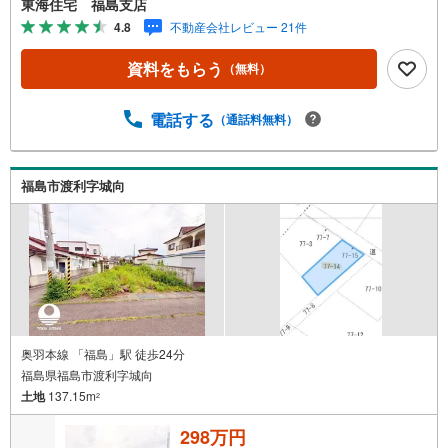
東海住宅 福島支店
ogle口コミでも 4.7の高評価をいただいています！実際のお
4.8
不動産会社レビュー 21件
客様の声も、ぜひ参考になさってください。＼住宅ローン
のご相談は無料です！/「通るかな…？」と不安な段階でも
資料をもらう
（無料）
大丈夫です。自己資金が少ない方のご相談実績もありま
す。無理な営業はいたしません。ライフプランシミュレー
ションも無料で、将来のことを一緒にゆっくり考えます！
電話する
（通話料無料）
小さなお子様連れも大歓迎です！店内にはキッズスペース
をご用意しております。おむつ替えやミルクのお湯なども
対応可能です。泣いてしまっても大丈夫ですので、安心し
福島市渡利字城向
てご来店くださいね。ご相談だけでも大歓迎です！迷って
いる今だからこそ、ぜひ一度お話ししてみませんか？
奥羽本線 「福島」駅 徒歩24分
福島県福島市渡利字城向
土地
137.15m
2
298万円