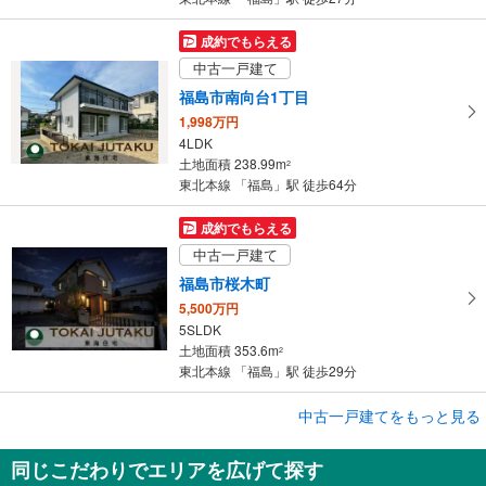
成約でもらえる
中古一戸建て
福島市南向台1丁目
1,998万円
4LDK
土地面積 238.99m
2
東北本線 「福島」駅 徒歩64分
成約でもらえる
中古一戸建て
福島市桜木町
5,500万円
5SLDK
土地面積 353.6m
2
東北本線 「福島」駅 徒歩29分
成約でもらえる
中古一戸建てをもっと見る
中古一戸建て
同じこだわりでエリアを広げて探す
福島市三河南町