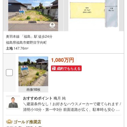
奥羽本線 「福島」駅 徒歩24分
福島県福島市郷野目字向町
土地
147.76m
2
1,080万円
成約でもらえる
画像
10
枚
おすすめポイント
穐月 純
＼建築条件なし！お好きなハウスメーカーで建てられます /
清明小10分・第一中3分 前面道路が広く、駐車時も安心 閑
静な住宅街 ハウスメーカーのご紹介も承っております！ 福
島で30年の地域密着不動産会社です！福島県出身スタッフ
ゴールド推奨店
が中心で、地元を熟知した暮らし目線のご提案が強み。Go