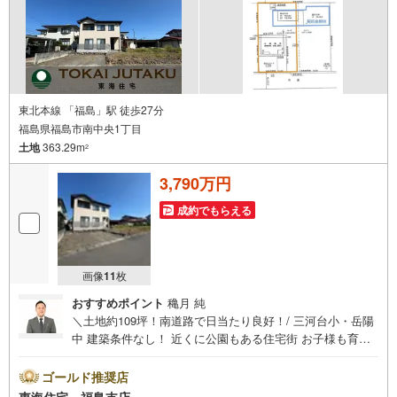
東北本線 「福島」駅 徒歩27分
福島県福島市南中央1丁目
土地
363.29m
2
3,790万円
成約でもらえる
画像
11
枚
おすすめポイント
穐月 純
＼土地約109坪！南道路で日当たり良好！/ 三河台小・岳陽
中 建築条件なし！ 近くに公園もある住宅街 お子様も育む
のに最適！ お買い物に困らない！西道路近くで商業施設充
実！ 中古戸建での購入可能 【東海住宅って？】●福島市に
ゴールド推奨店
事務所を開設し30年！豊富な物件情報でお客様をお迎えい
東海住宅 福島支店