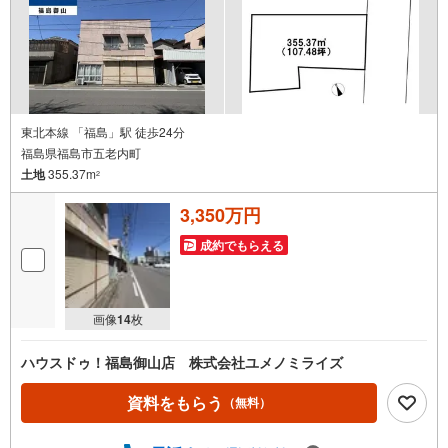
東北本線 「福島」駅 徒歩24分
福島県福島市五老内町
土地
355.37m
2
3,350万円
成約でもらえる
画像
14
枚
ハウスドゥ！福島御山店 株式会社ユメノミライズ
資料をもらう
（無料）