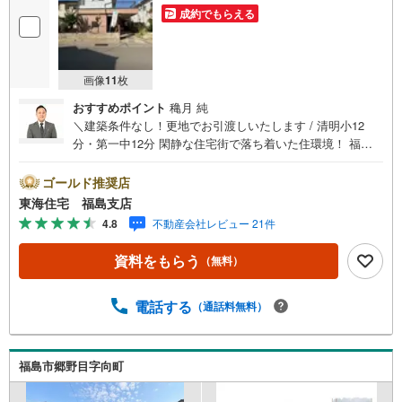
成約でもらえる
画像
11
枚
おすすめポイント
穐月 純
＼建築条件なし！更地でお引渡しいたします / 清明小12
分・第一中12分 閑静な住宅街で落ち着いた住環境！ 福島
駅まで徒歩19分 お好きなハウスメーカーで建てられます
福島で30年の地域密着不動産会社です！福島県出身スタッ
ゴールド推奨店
フが中心で、地元を熟知した暮らし目線のご提案が強み。
東海住宅 福島支店
Google口コミでも 4.7の高評価をいただいています！実際
4.8
不動産会社レビュー 21件
のお客様の声も、ぜひ参考になさってください。＼住宅ロ
ーンのご相談は無料です！/「通るかな…？」と不安な段階
資料をもらう
（無料）
でも大丈夫です。自己資金が少ない方のご相談実績もあり
ます。無理な営業はいたしません。ライフプランシミュレ
ーションも無料で、将来のことを一緒にゆっくり考えま
電話する
（通話料無料）
す！ 小さなお子様連れも大歓迎です！店内にはキッズスペ
ースをご用意しております。おむつ替えやミルクのお湯な
ども対応可能です。泣いてしまっても大丈夫ですので、安
福島市郷野目字向町
心してご来店くださいね。ご相談だけでも大歓迎です！迷
っている今だからこそ、ぜひ一度お話ししてみませんか？