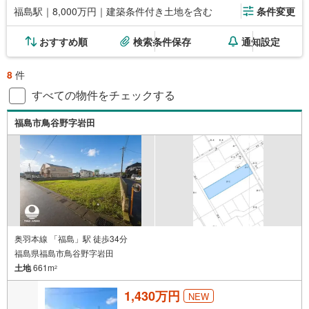
福島駅｜8,000万円｜建築条件付き土地を含む
条件変更
おすすめ順
検索条件保存
通知設定
8
件
すべての物件をチェックする
福島市鳥谷野字岩田
奥羽本線 「福島」駅 徒歩34分
福島県福島市鳥谷野字岩田
土地
661m
2
1,430万円
NEW