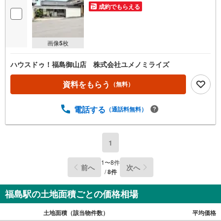
成約でもらえる
画像
5
枚
ハウスドゥ！福島御山店 株式会社ユメノミライズ
資料をもらう
（無料）
電話する
（通話料無料）
1
1
〜
8
件
前へ
次へ
/
8
件
福島駅の土地面積ごとの価格相場
土地面積（該当物件数）
平均価格