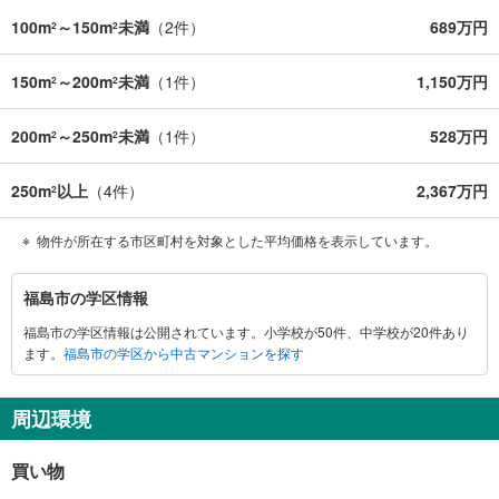
100m
～150m
未満
（
2
件）
689万円
2
2
150m
～200m
未満
（
1
件）
1,150万円
2
2
200m
～250m
未満
（
1
件）
528万円
2
2
250m
以上
（
4
件）
2,367万円
2
物件が所在する市区町村を対象とした平均価格を表示しています。
福
福島市の学区情報
島
福島市の学区情報は公開されています。小学校が50件、中学校が20件あり
市
ます。
福島市の学区から中古マンションを探す
に
関
す
周辺環境
る
情
買い物
報