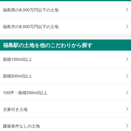
6,480万円
3LDK
福島県の8,000万円以下の土地
土地面積 217.09m
2
東北本線 「福島」駅 徒歩11分
福島市の8,000万円以下の土地
福島駅の土地を他のこだわりから探す
面積150m2以上
面積200m2以上
100坪・面積330m2以上
古家付き土地
建築条件なしの土地