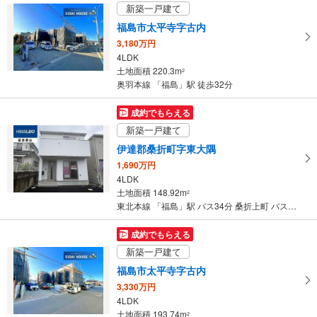
【ＪＲ】
イ
新築一戸建て
・ＡＥＤ
ペ
福島市太平寺字古内
・点字運賃表
ー
【阿武隈急行】
3,180万円
ジ
・券売機（車椅子対応）
4LDK
に
土地面積 220.3m
2
保
奥羽本線 「福島」駅 徒歩32分
存
す
成約でもらえる
る
新築一戸建て
伊達郡桑折町字東大隅
1,690万円
4LDK
土地面積 148.92m
2
東北本線 「福島」駅 バス34分 桑折上町 バス停下車 徒歩3分
成約でもらえる
新築一戸建て
福島市太平寺字古内
3,330万円
4LDK
土地面積 193.74m
2