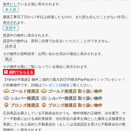
条件にしている土地に表示されます。
未入居
建築工事完了日から1年以上経過したものの、まだ誰も住んだことがない住宅に
表示されます。
賃貸中
賃貸中の物件に表示されます。
賃貸中の物件は、原則ご自身でお住まいいただくことができません。
請求済
その物件が資料請求・お問い合わせ済みの場合に表示されます。
既読
その物件を既にご覧になっている場合に表示されます。
成約でもらえる
【Yahoo!不動産】物件ご成約で最大20万円相当PayPayポイントプレゼント！
の対象物件です。詳細は
プレゼント詳細
をご覧ください。
ゴールド推奨店
ゴールド推奨店 取り扱い物件
シルバー推奨店
シルバー推奨店 取り扱い物件
ブロンズ推奨店
ブロンズ推奨店 取り扱い物件
広告商品を購入している不動産会社のうち、物件情報の正確性、法令遵守、ヤ
フー不動産における成約実績等、当社所定の基準を満たした優良な店舗運営を
実践していると認めた不動産会社（もしくは当該認定を受けた不動産会社の取
扱物件）に表示されます。