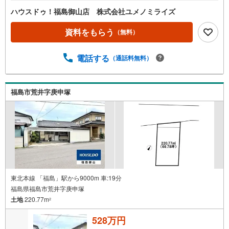
ハウスドゥ！福島御山店 株式会社ユメノミライズ
資料をもらう
（無料）
電話する
（通話料無料）
福島市荒井字庚申塚
東北本線 「福島」駅から9000m 車:19分
福島県福島市荒井字庚申塚
土地
220.77m
2
528万円