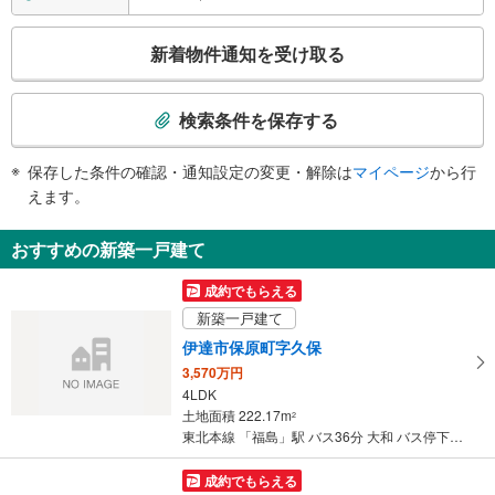
【ＪＲ】
［新幹線］
こ
新着物件通知を受け取る
・各ホーム⇔改札
の
［在来線］
検
・各ホーム⇔改札内通路
索
［新幹線］［在来線］
検索条件を保存する
条
・改札⇔西口
・西口⇔東西自由通路（地下）
件
保存した条件の確認・通知設定の変更・解除は
マイページ
から行
・東口⇔東西自由通路（地下）
で
えます。
エスカレータ
通
【ＪＲ】
知
おすすめの新築一戸建て
［新幹線］
を
・各ホーム⇔改札
受
成約でもらえる
［在来線］
け
・各ホーム⇔改札内通路
新築一戸建て
取
［新幹線］［在来線］
伊達市保原町字久保
る
・改札⇔西口
3,570万円
トイレ
・
4LDK
条
【ＪＲ】
土地面積 222.17m
2
件
《多機能トイレ》
東北本線 「福島」駅 バス36分 大和 バス停下車 徒歩4分
・各改札内
を
その他
マ
成約でもらえる