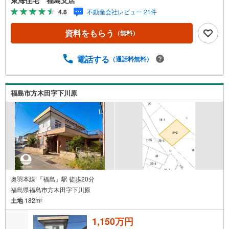
たします！【ローンの相談無料！】●「住宅ローン通るか
4.8
不動産会社レビュー 21件
な？」様々なお悩みございませんか？●お客様をサポートし
ながら代行で無料審査いたします！●秘密厳守、無理な営業
資料をもらう
（無料）
も致しません。＼ライフプランシュミレーション無料受付
中！/人気です ●「ローンが通っても月々ちゃんと支払え
る？」「月々の支払いを見直したい！」●審査・購入前に安
電話する
（通話料無料）
心 プロが資金・生活設計を一緒に考えご提案いたします！
【赤ちゃん・お子様大歓迎 】●キッズスペースやベビーベ
ッドを完備（オムツあります）●女性スタッフがお子様が飽
福島市方木田字下川原
きてしまわないようお手伝いいたします ●ご家族おそろい
でぜひご来店ください！
奥羽本線 「福島」駅 徒歩20分
福島県福島市方木田字下川原
土地
182m
2
1,150万円