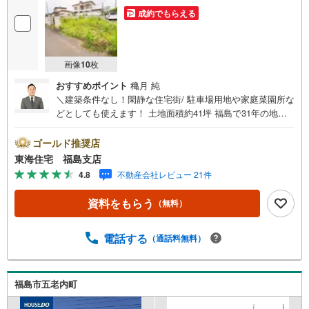
成約でもらえる
画像
10
枚
おすすめポイント
穐月 純
＼建築条件なし！閑静な住宅街/ 駐車場用地や家庭菜園所な
どとしても使えます！ 土地面積約41坪 福島で31年の地域
密着不動産会社です！福島県出身スタッフが中心で、地元
を熟知した暮らし目線のご提案が強み。Google口コミでも
ゴールド推奨店
4.7の高評価をいただいています！実際のお客様の声も、ぜ
東海住宅 福島支店
ひ参考になさってください。＼住宅ローンのご相談は無料
4.8
不動産会社レビュー 21件
です！/「通るかな…？」と不安な段階でも大丈夫です。自
己資金が少ない方のご相談実績もあります。無理な営業は
資料をもらう
（無料）
いたしません。ライフプランシミュレーションも無料で、
将来のことを一緒にゆっくり考えます！ 小さなお子様連れ
も大歓迎です！店内にはキッズスペースをご用意しており
電話する
（通話料無料）
ます。おむつ替えやミルクのお湯なども対応可能です。泣
いてしまっても大丈夫ですので、安心してご来店ください
ね。ご相談だけでも大歓迎です！迷っている今だからこ
福島市五老内町
そ、ぜひ一度お話ししてみませんか？