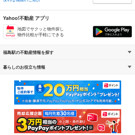
Yahoo!不動産 アプリ
地図でサクッと物件探し
物件比較が手軽にできる
福島駅の不動産情報を探す
暮らしのお役立ち情報
不動産・住宅
賃貸住宅
マンションカタログ
教えて！住まいの先生
新築マンション
中古マンション
新築一戸建て
中古一戸建て
注文住宅
土地
売却査定