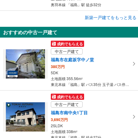
奥羽本線 「福島」駅 徒歩32分
成約でもらえる
新築一戸建てをもっと見る
新築一戸建て
おすすめの中古一戸建て
福島市太平寺字古内
2,880万円
成約でもらえる
4LDK
中古一戸建て
土地面積 133.89m
2
奥羽本線 「福島」駅 徒歩32分
福島市在庭坂字中ノ堂
380万円
5DK
土地面積 355.56m
2
東北本線 「福島」駅 バス35分 玉子湯 バス停下車 徒歩21分
成約でもらえる
中古一戸建て
福島市南中央1丁目
3,690万円
2SLDK
土地面積 338m
2
東北本線 「福島」駅 徒歩27分