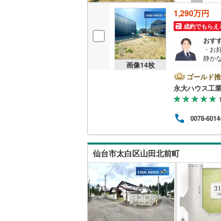
1,290万円
いすみ鉄
成約でもらえ
おす
IGRいわ
・お
静か
弘南鉄道
画像
14
枚
便利
こち
ゴールド推
由利高原
建・
永大ハウス工
育施
長野電鉄
良い
験豊
宇都宮ラ
0078-6014
ど住
税金
鹿島臨海
も完備
（定
仙台市太白区山田北前町
小湊鐵道
(
ぞお
上毛電気
流鉄流山
京成本線
(