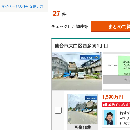
中国
鳥取
北上線
(
1
)
オンライン対
マイページの便利な使い方
27
件
山田線
(
6
)
四国
徳島
オンライ
大湊線
(
0
)
まとめて
チェックした物件を
九州・沖縄
福岡
オンライ
只見線
(
4
)
仙台市太白区西多賀4丁目
奥羽本線
(
男鹿線
(
1
)
0
0
0
0
0
0
該当物件
該当物件
該当物件
該当物件
該当物件
該当物件
件
件
件
件
件
件
羽越本線
(
飯山線
(
0
)
湘南新宿
1,590万円
(
886
)
成約でもらえ
外房線
(
76
おす
成田線
(
14
■ウ
社永
画像
18
枚
ネッ
東金線
(
27