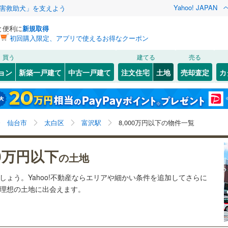
Yahoo! JAPAN
害救助犬」を支えよう
と便利に
新規取得
初回購入限定、アプリで使えるお得なクーポン
検索条件を保存しました
買う
建てる
売る
29
)
札沼線
(
7
)
建ち方、日当たり
ョン
新築一戸建て
中古一戸建て
注文住宅
土地
売却査定
カ
この検索条件の新着物件通知は、
マイページ
から設定できます。
室蘭本線
(
6
)
以上
（
8
）
角地
（
6
）
岩手
宮城
秋田
山形
22
)
富良野線
(
0
)
旭ケ丘
5
)
(
26
)
(
25
)
(
5
)
(
2
)
(
1
)
11
）
整形地
（
11
）
(
33
)
富沢駅、8,000万円、建築条件付き土地を含む
神奈川
埼玉
千葉
茨城
1
)
釧網本線
(
0
)
仙台市
太白区
富沢駅
8,000万円以下の物件一覧
契約、入居関連など
5
)
水郡線
(
133
)
長野
富山
石川
福井
00万円以下
（
0
）
第一種低層住居専用地域
の土地
6
)
(
45
)
(
27
)
4
)
上越線
(
48
)
（
14
）
閉じる
閉じる
お気に入りリストを見る
お気に入りリストを見る
閉じる
閉じる
岐阜
静岡
三重
ましょう。Yahoo!不動産ならエリアや細かい条件を追加してさらに
検索条件を保存する
8
)
水戸線
(
48
)
の理想の土地に出会えます。
)
仙山線
(
164
)
マイページ
兵庫
京都
滋賀
奈良
駅が始発駅
（
3
）
海まで2km以内
（
0
）
)
気仙沼線
(
3
)