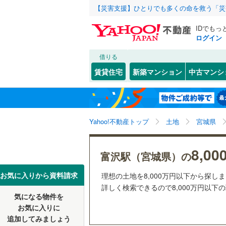
【災害支援】ひとりでも多くの命を救う「災
IDでもっ
ログイン
借りる
北海道
JR
北海道
函館本線
(
こだわり条件
配置、向き、
賃貸住宅
新築マンション
中古マンシ
石勝線
(
0
)
前道6m
東北
青森
根室本線
(
(
92
)
(
52
)
(
4
平坦地
（
関東
東京
石北本線
(
Yahoo!不動産トップ
土地
宮城県
販売、価格、
常磐線
(
57
信越・北陸
新潟
8,0
更地渡し
富沢駅（宮城県）の
(
6
)
(
8
)
(
2
高崎線
(
52
東海
愛知
お気に入りから資料請求
理想の土地を8,000万円以下から探し
両毛線
(
25
詳しく検索できるので8,000万円以下
立地
烏山線
(
91
気になる物件を
近畿
大阪
お気に入りに
最寄りの
石巻線
(
44
追加してみましょう