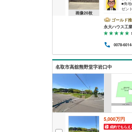
■角地
越美北線
(
ゼント
画像
20
枚
中！
氷見線
(
2
)
＞戸
ゴールド推
に教
永大ハウス工
より
紀勢本線（
＜経
ム】
桜島線
(
9
)
0078-6014
ン各
ペース
加古川線
(
～18
で、
赤穂線
(
37
名取市高舘熊野堂字岩口中
宇野線
(
26
福塩線
(
67
岩徳線
(
22
小野田線
(
舞鶴線
(
1
)
5,000万円
成約でもらえ
木次線
(
1
)