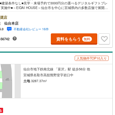
■建築条件なし■見学・来場予約で3000円分の選べるデジタルギフトプレ
5
)
七尾線
(
2
)
実施中■～EIDAI HOUSE～仙台市を中心に宮城県内の多数店舗で展開
こちらでは当社の強みを大きく2つに分けてご紹介！1.＜豊富な不動産知識
高山本線（JR西日本）
(
1
)
建・マンション・土地...と種別を問わず不動産を取り扱っております。更
奨店
育施設や商業施設、子育て環境や行政などの地域情報を総合し、お客様に
業 仙台本店
良い物件選びをして頂けるよう、しっかりとサポートさせて頂きます。2.
JR西日本）
(
117
)
湖西線
(
206
)
不動産会社レビュー 16件
5.0
験豊富なスタッフ＞当社では【購入】【売却】【引っ越し】【リフォー
など住宅に関する様々なご質問はもちろん、ご購入時に気になる住宅ロー
福知山線
(
221
)
資料をもらう
-56742
無料
種税金についても、誠心誠意ご説明させて頂きます。各店舗ではキッズス
も完備！お子様連れのご家族様で是非お越しください。営業時間:10:00
54
)
播但線
(
120
)
:00（定休日火・水曜日※店舗により変動あり）現地のご案内も可能ですの
どうぞお気軽にお問い合わせください！
)
津山線
(
15
)
人気物件TOP10入り
)
伯備線
(
33
)
仙台市地下鉄南北線 「富沢」駅 徒歩56分 他
)
呉線
(
103
)
宮城県名取市高舘熊野堂字岩口中
土地
3287.37m
2
)
山口線
(
3
)
2
)
美祢線
(
0
)
因美線
(
20
)
る
草津線
(
67
)