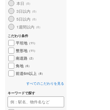
本日
（
0
）
和歌山線
(
170
)
3日以内
（
0
）
東西線
(
26
)
5日以内
（
0
）
予讃線
(
31
)
1週間以内
（
0
）
高徳線
(
21
)
こだわり条件
牟岐線
(
9
)
平坦地
（
11
）
整形地
（
11
）
山陽本線（JR九州）
(
8
)
南道路
（
2
）
篠栗線
(
49
)
角地
（
6
）
指宿枕崎線
(
249
)
前道6m以上
（
8
）
筑肥線
(
47
)
すべてのこだわりを見る
久大本線
(
61
)
キーワードで探す
日田彦山線
(
20
)
筑豊本線
(
47
)