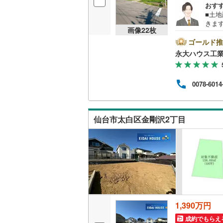
おす
桜井線
(
63
■土
きま
画像
22
枚
阪和線
(
15
中！
＞戸
ゴールド推
おおさか
らに
永大ハウス工
によ
内子線
(
0
)
きま
【リ
0078-6014
鳴門線
(
2
)
る住
店舗
さい。
土讃線
(
10
地の
仙台市太白区金剛沢2丁目
鹿児島本
三角線
(
9
)
長崎本線
(
佐世保線
(
豊肥本線
(
1,390万円
日南線
(
21
成約でもらえ