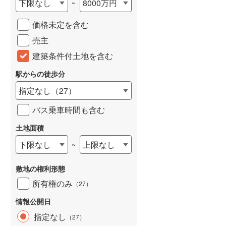
下限なし
8000万円
~
城端線
(
0
)
価格未定を含む
関西本線（JR西日本）
(
258
)
売主
大阪環状線
(
56
)
建築条件付土地を含む
山陽本線（JR西日本）
(
434
)
駅からの徒歩分
姫新線
(
122
)
指定なし
（
27
）
吉備線
(
23
)
バス乗車時間も含む
芸備線
(
60
)
土地面積
下限なし
上限なし
~
可部線
(
82
)
宇部線
(
2
)
敷地の権利形態
山陰本線
(
258
)
所有権のみ
（
27
）
境線
(
13
)
情報公開日
指定なし
（
27
）
奈良線
(
123
)