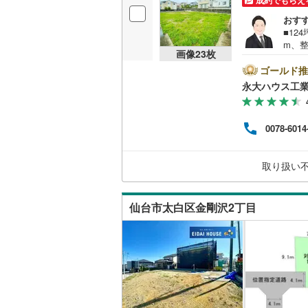
成約でもらえ
おす
■12
名古屋市
m、
画像
23
枚
店舗
名古屋市
ポー
ゴールド推
土地
永大ハウス工
京都市営
など
ため
OsakaMe
心感
0078-6014
宅ロ
OsakaMe
す。
キッ
OsakaMe
取り扱い
相談
福岡市地
仙台市太白区金剛沢2丁目
私鉄・その他
札幌市電
(
道南いさ
阿武隈急
秋田内陸