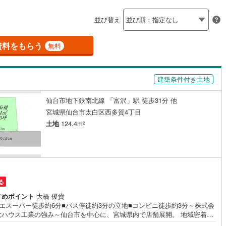
島根
岡山
広島
山口
釜石線
(
0
)
応
並び替え
花輪線
(
1
)
ン内見(相談)可
香川
（
5
）
愛媛
IT重説可
高知
（
3
）
保存した条件を見る
磐越東線
(
37
)
資料をもらう
無料
佐賀
長崎
熊本
大分
ン対応とは？
陸羽東線
(
22
)
建築条件付き土地
62
)
米坂線
(
0
)
仙台市地下鉄南北線 「富沢」駅 徒歩31分 他
五能線
(
0
)
この条件で検索する
この条件で検索する
この条件で検索する
この条件で検索する
この条件で検索する
この条件で検索する
市区町村以下を選択
市区町村を選択す
駅を選択する
宮城県仙台市太白区西多賀4丁目
5
)
白新線
(
5
)
土地
124.4m
2
越後線
(
17
)
ライン（宇都宮～逗子）
湘南新宿ライン（前橋～小田原）
(
1,049
)
る
1
)
内房線
(
480
)
すめポイント
大橋 優貴
4
)
鹿島線
(
4
)
ジエスーパー徒歩約6分■バス停徒約3分の立地■コンビニ徒歩約3分～株式会
大ハウス工業の強み～仙台市を中心に、宮城県内で店舗展開。 地域密着の
トワークと実績で、お客様の理想の住まい探しをサポートします。■ 地域
8
)
東海道本線
(
595
)