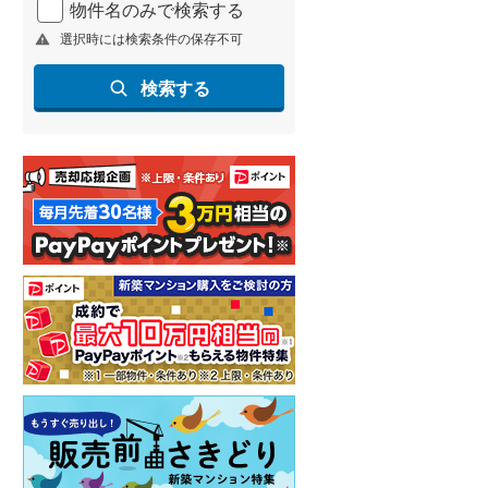
物件名のみで検索する
北海道新幹線
(
2
)
選択時には検索条件の保存不可
山形新幹線
(
260
)
検索する
東海道新幹線
(
373
)
九州新幹線
(
137
)
札幌市営地下鉄東豊線
(
9
)
東京メトロ銀座線
(
2
)
東京メトロ日比谷線
(
17
)
東京メトロ有楽町線
(
83
)
東京メトロ副都心線
(
82
)
都営新宿線
(
188
)
横浜市営地下鉄グリーンライン