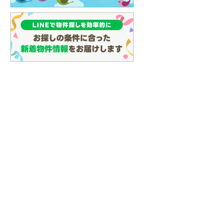
(
127
)
名古屋市営地下鉄鶴舞線
(
148
)
名古屋市営地下鉄名港線
(
61
)
OsakaMetro長堀鶴見緑地線
(
28
)
OsakaMetro谷町線
(
71
)
OsakaMetro千日前線
(
25
)
神戸市営地下鉄海岸線
(
4
)
福岡市地下鉄七隈線
(
149
)
函館市電宝来・谷地頭線
(
0
)
真岡鐵道
(
10
)
山形鉄道フラワー長井線
(
0
)
えちごトキめき鉄道妙高はねうまラ