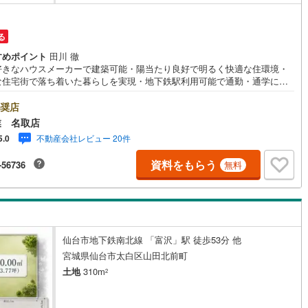
道
(
11
)
北越急行ほくほく線
(
1
)
る
すめポイント
田川 徹
て銀河鉄道
(
6
)
青い森鉄道
(
8
)
好きなハウスメーカーで建築可能・陽当たり良好で明るく快適な住環境・
な住宅街で落ち着いた暮らしを実現・地下鉄駅利用可能で通勤・通学にも
弘南線
(
0
)
弘南鉄道大鰐線
(
0
)
～永大ハウス工業の強み～仙台市を中心に宮城県内の多数店舗で展開中！
らでは当社の強みを大きく2つに分けてご紹介！1.＜豊富な不動産知識＞戸
奨店
鉄道鳥海山ろく線
(
1
)
福島交通飯坂線
(
37
)
マンション・土地...と種別を問わず不動産を取り扱っております。更に教
業 名取店
設や商業施設、子育て環境や行政などの地域情報を総合し、お客様により
長野線
(
4
)
上田電鉄別所線
(
3
)
不動産会社レビュー 20件
5.0
物件選びをして頂けるよう、しっかりとサポートさせて頂きます。2.＜経
富なスタッフ＞当社では【購入】【売却】【引っ越し】【リフォーム】な
イトレール
(
99
)
関東鉄道竜ケ崎線
(
8
)
資料をもらう
-56736
無料
宅に関する様々なご質問はもちろん、ご購入時に気になる住宅ローン各種
についても、誠心誠意ご説明させて頂きます。各店舗ではキッズスペース
鉄道大洗鹿島線
(
130
)
ひたちなか海浜鉄道湊線
(
9
)
！お子様連れのご家族様で是非お越しください。営業時間:10:00～18:00
休日火・水曜日※店舗により変動あり）現地のご案内も可能ですので、どう
68
)
千葉都市モノレール
(
134
)
気軽にお問い合わせください！
鉄道上毛線
(
85
)
秩父鉄道
(
58
)
仙台市地下鉄南北線 「富沢」駅 徒歩53分 他
宮城県仙台市太白区山田北前町
線
(
49
)
つくばエクスプレス
(
199
)
土地
310m
2
415
)
京成押上線
(
39
)