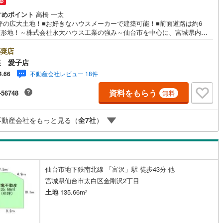
る
すめポイント
高橋 一太
4坪の広大土地！■お好きなハウスメーカーで建築可能！■前面道路は約6
営地下鉄東山線
(
221
)
名古屋市営地下鉄名城線
(
202
)
整形地！～株式会社永大ハウス工業の強み～仙台市を中心に、宮城県内で
展開。 地域密着のネットワークと実績で、お客様の理想の住まい探しをサ
営地下鉄桜通線
(
147
)
名古屋市営地下鉄上飯田線
(
42
)
トします。■ 地域密着だからできる“本当に役立つ提案”戸建・マンション・
奨店
まで幅広く対応。 さらに、学校区・買い物環境・交通利便性・子育て環境
業 愛子店
地下鉄烏丸線
(
123
)
京都市営地下鉄東西線
(
111
)
、 実際の暮らしを見据えた情報をご提供します。「住んでから後悔しない
不動産会社レビュー 18件
4.66
のご提案」を大切にしています。■ 住まいのことを“まとめて相談できる安
tro今里筋線
(
46
)
OsakaMetro御堂筋線
(
67
)
”【購入】【売却】【住み替え】【リフォーム】までワンストップ対応。 住
資料をもらう
-56748
無料
ーンや税金などの専門的な内容も、分かりやすく丁寧にご説明いたしま
tro四つ橋線
(
14
)
OsakaMetro中央線
(
28
)
初めての不動産購入の方でも、安心して一歩を踏み出せます。各店舗には
ズスペースを完備。 ご家族皆様でお気軽にご来店ください。現地見学・ご
tro堺筋線
(
5
)
神戸市営地下鉄西神・山手線
(
42
)
不動産会社をもっと見る（
全
7
社
）
も随時受付中です。ぜひお気軽にお問い合わせください。
下鉄空港線
(
49
)
福岡市地下鉄箱崎線
(
2
)
3
)
函館市電
(
0
)
仙台市地下鉄南北線 「富沢」駅 徒歩43分 他
宮城県仙台市太白区金剛沢2丁目
りび鉄道
(
0
)
わたらせ渓谷鐵道
(
17
)
土地
135.66m
2
行
(
42
)
会津鉄道
(
4
)
縦貫鉄道
(
0
)
しなの鉄道北しなの線
(
4
)