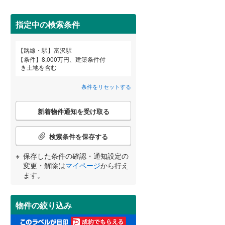
田沢湖線
(
5
)
指定中の検索条件
八戸線
(
0
)
磐越西線
(
34
)
路線・駅
富沢駅
宮崎
鹿児島
沖縄
詳しく見る
条件
8,000万円、建築条件付
陸羽西線
(
1
)
き土地を含む
左沢線
(
23
)
条件をリセットする
津軽線
(
6
)
こ
する
る
条件をリセットする
条件をリセットする
条件をリセットする
条件をリセットする
条件をリセットする
条件をリセットする
新着物件通知を受け取る
の
信越本線
(
33
)
検
索
検索条件を保存する
弥彦線
(
0
)
条
件
保存した条件の確認・通知設定の
総武本線
(
817
)
で
変更・解除は
マイページ
から行え
通
ます。
知
京葉線
(
98
)
を
受
久留里線
(
174
)
物件の絞り込み
け
取
山手線
(
24
)