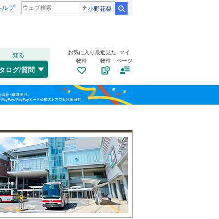
ヘルプ
小野花梨
検索
お気に入り
最近見た
マイ
知る
物件
物件
ページ
千歳線
(
9
)
タログ/質問
日高本線
(
0
)
南道路
（
2
）
福島
宗谷本線
(
0
)
(
29
)
(
1
)
(
11
)
古家あり
（
8
）
栃木
群馬
山梨
東北本線
(
1,076
)
川越線
(
292
)
吾妻線
(
30
)
日光線
(
126
)
仙石線
(
169
)
和歌山
小学校まで1km以内
（
10
）
大船渡線
(
1
)