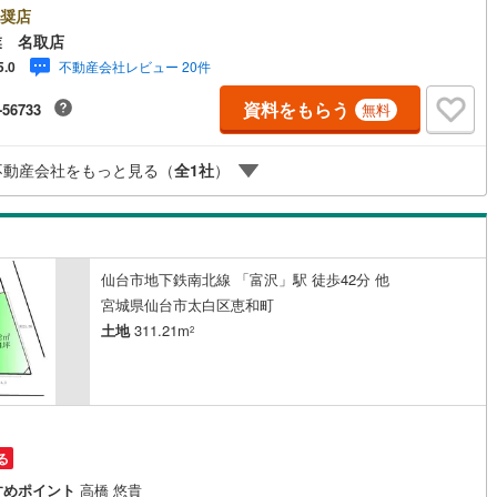
だからできる“本当に役立つ提案”戸建・マンション・土地まで幅広く対応。
奨店
に、学校区・買い物環境・交通利便性・子育て環境など、 実際の暮らしを
0
)
鶴見線
(
50
)
業 名取店
えた情報をご提供します。「住んでから後悔しないためのご提案」を大切
不動産会社レビュー 20件
5.0
ています。■ 住まいのことを“まとめて相談できる安心感”【購入】【売却】
0
)
根岸線
(
115
)
み替え】【リフォーム】までワンストップ対応。 住宅ローンや税金などの
資料をもらう
-56733
無料
的な内容も、分かりやすく丁寧にご説明いたします。初めての不動産購入
8
)
中央本線（JR東日本）
(
1,012
)
でも、安心して一歩を踏み出せます。各店舗にはキッズスペースを完備。
族皆様でお気軽にご来店ください。現地見学・ご相談も随時受付中です。
168
)
八高線
(
696
)
不動産会社をもっと見る（
全
1
社
）
お気軽にお問い合わせください。
10
)
大糸線（JR東日本）
(
11
)
各駅停車）
(
242
)
埼京線
(
350
)
仙台市地下鉄南北線 「富沢」駅 徒歩42分 他
)
東海道本線（JR東海）
(
923
)
宮城県仙台市太白区恵和町
0
)
飯田線
(
354
)
土地
311.21m
2
)
高山本線（JR東海）
(
45
)
JR東海）
(
88
)
紀勢本線（JR東海）
(
10
)
博多南線
(
27
)
る
R西日本）
(
1
)
北陸本線
(
34
)
すめポイント
高橋 悠貴