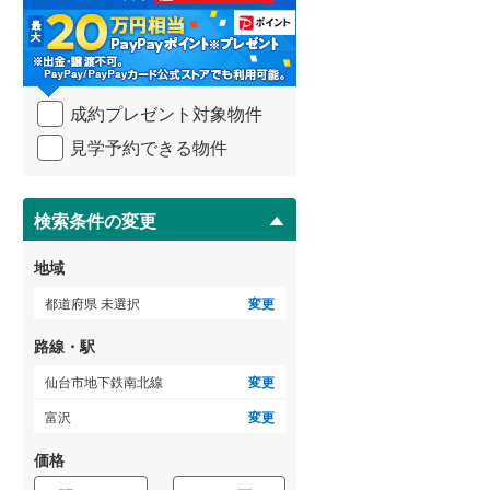
る
・
武蔵野線
(
844
)
条
件
横須賀線
(
271
)
を
成約プレゼント対象物件
マ
青梅線
(
316
)
イ
見学予約できる物件
ペ
小海線
(
36
)
ー
ジ
京浜東北線
(
752
)
に
検索条件の変更
総武線
(
555
)
保
存
地域
御殿場線
(
103
)
す
る
都道府県 未選択
変更
中央本線（JR東海）
(
373
)
路線・駅
太多線
(
77
)
仙台市地下鉄南北線
変更
名松線
(
4
)
富沢
変更
東海道本線（JR西日本）
(
574
)
価格
小浜線
(
6
)