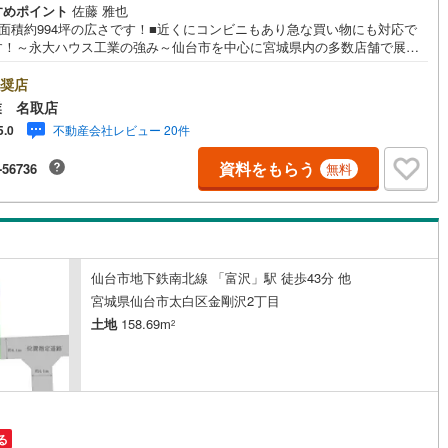
すめポイント
佐藤 雅也
)
片町線
(
105
)
地面積約994坪の広さです！■近くにコンビニもあり急な買い物にも対応で
す！～永大ハウス工業の強み～仙台市を中心に宮城県内の多数店舗で展開
6
)
関西空港線
(
2
)
こちらでは当社の強みを大きく2つに分けてご紹介！1.＜豊富な不動産知識
建・マンション・土地…と種別を問わず不動産を取り扱っております。さ
奨店
東線
(
62
)
本四備讃線
(
7
)
教育施設や商業施設、子育て環境や行政などの地域情報を総合し、お客様
業 名取店
り良い物件選びをしていただけるよう、しっかりとサポートさせていただ
不動産会社レビュー 20件
5.0
予土線
(
0
)
す。2.＜経験豊富なスタッフ＞当社では【購入】【売却】【引っ越し】
フォーム】など住宅に関する様々なご相談はもちろん、ご購入時に気にな
資料をもらう
-56736
無料
徳島線
(
6
)
宅ローンや各種税金についても、誠心誠意ご説明させていただきます。各
ではキッズスペースも完備！お子様連れのご家族皆様で、ぜひお越しくだ
営業時間:10:00～18:00（定休日:火・水曜日 ※店舗により変動あり）現
3
)
土讃線
(
9
)
ご案内も可能ですので、どうぞお気軽にお問い合わせください！
線
(
523
)
香椎線
(
67
)
仙台市地下鉄南北線 「富沢」駅 徒歩43分 他
肥薩線
(
3
)
宮城県仙台市太白区金剛沢2丁目
13
)
唐津線
(
1
)
土地
158.69m
2
1
)
大村線
(
1
)
63
)
日豊本線
(
321
)
)
吉都線
(
10
)
る