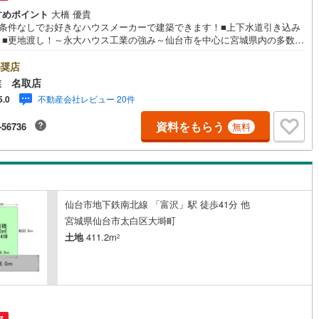
すめポイント
大橋 優貴
10
)
宮崎空港線
(
4
)
築条件なしでお好きなハウスメーカーで建築できます！■上下水道引き込み
！■更地渡し！～永大ハウス工業の強み～仙台市を中心に宮城県内の多数店
線
(
358
)
上越新幹線
(
156
)
展開中！こちらでは当社の強みを大きく2つに分けてご紹介！1.＜豊富な不
知識＞戸建・マンション・土地…と種別を問わず不動産を取り扱っており
奨店
線
(
174
)
北陸新幹線
(
236
)
。さらに教育施設や商業施設、子育て環境や行政などの地域情報を総合
業 名取店
お客様により良い物件選びをしていただけるよう、しっかりとサポートさ
線
(
156
)
北陸新幹線（JR西日本）
(
8
)
不動産会社レビュー 20件
5.0
いただきます。2.＜経験豊富なスタッフ＞当社では【購入】【売却】【引
し】【リフォーム】など住宅に関する様々なご相談はもちろん、ご購入時
幹線
(
1
)
資料をもらう
-56736
無料
になる住宅ローンや各種税金についても、誠心誠意ご説明させていただき
。各店舗ではキッズスペースも完備！お子様連れのご家族皆様で、ぜひお
ださい。営業時間:10:00～18:00（定休日:火・水曜日 ※店舗により変動
地下鉄南北線
(
12
)
札幌市営地下鉄東西線
(
14
)
）現地のご案内も可能ですので、どうぞお気軽にお問い合わせください！
下鉄南北線
(
231
)
仙台市地下鉄東西線
(
85
)
仙台市地下鉄南北線 「富沢」駅 徒歩41分 他
ロ丸ノ内線
(
55
)
東京メトロ丸ノ内方南支線
(
15
)
宮城県仙台市太白区大塒町
ロ東西線
(
118
)
東京メトロ千代田線
(
43
)
土地
411.2m
2
ロ半蔵門線
(
12
)
東京メトロ南北線
(
42
)
線
(
41
)
都営三田線
(
48
)
戸線
(
67
)
横浜市営地下鉄ブルーライン
(
343
)