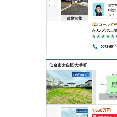
おす
後藤寺線
(
■建
あり
東北新幹
画像
16
枚
舗で
動産
ゴールド推
秋田新幹
ます
永大ハウス工
し、
山陽新幹
せて
っ越
西九州新
0078-6014
に気
ます
越しく
地下鉄
札幌市営
あり
仙台市太白区大塒町
仙台市地
東京メト
東京メト
東京メト
都営浅草
1,850万円
都営大江