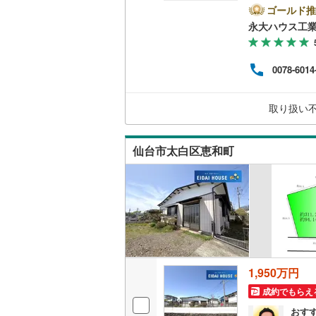
密着
ゴールド推
さら
南武線
(
28
永大ハウス工
見据
にし
横浜線
(
93
【住
0078-6014
専門
相模線
(
74
の方
ご家
五日市線
(
取り扱い
ぜひ
篠ノ井線
(
仙台市太白区恵和町
常磐線（
伊東線
(
48
身延線
(
17
武豊線
(
39
関西本線（
1,950万円
参宮線
(
3
)
成約でもらえ
大糸線（J
おす