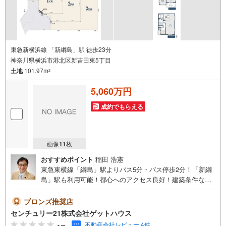
東急新横浜線 「新綱島」駅 徒歩23分
神奈川県横浜市港北区新吉田東5丁目
土地
101.97m
2
5,060万円
成約でもらえる
画像
11
枚
おすすめポイント
稲田 浩憲
東急東横線「綱島」駅よりバス5分・バス停歩2分！「新綱
島」駅も利用可能！都心へのアクセス良好！建築条件な
し！お好きなハウスメーカーで建築可能！第一種低層エリ
アで穏やかな住環境です！2区画●土地面積:101.97平米●建
ブロンズ推奨店
築条件なし●第一種低住居専用地域●都市ガス●建築プラン
センチュリー21株式会社ゲットハウス
有■■安心と信頼の「センチュリー21ゲットハウス」にお任
-.--
不動産会社レビュー 4件