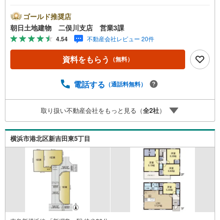
印です。■接客スペースとDVDや遊び道具が揃ったキッズコ
ーナーなど、お子様にも退屈せずにお過ごし頂けます。■
ゴールド推奨店
テレワークで作業効率のUP化オウチ時間で人生を豊かにす
朝日土地建物 二俣川支店 営業3課
るためにONとOFFを切り替えて、家族との時間も増えて幸
4.54
不動産会社レビュー 20件
せマイホームを！■ 住宅ローンのご相談承ります。■住まい
選びはフィーリングも大切です。現地の空気や雰囲気を感
資料をもらう
（無料）
じてみましょう。営業スタッフまでお問合せくださいま
せ。■当日の現地見学も承ります。物件は内装や質感なども
そうですが住まい選びはフィーリングも大切です。現地の
電話する
（通話料無料）
空気や雰囲気を感じてみましょう。住まいを決める大切な
情報ですお客様のこだわりを聞かせてください！■ ご来店
取り扱い不動産会社をもっと見る（
全
2
社
）
時にはお車の無料提携駐車場ございます。詳しくは営業ス
タッフまでお問合せくださいませ！■周辺の教育施設やスー
パー、ドラックストア等の情報、災害情報等がわかる「物
横浜市港北区新吉田東5丁目
件レポート」お渡します■他の物件と併せてご案内もOK-ご
自宅や指定場所から無料送迎もOK-当日見学もOKです！