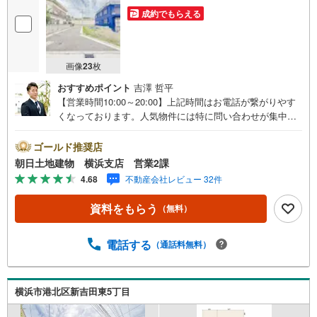
成約でもらえる
画像
23
枚
おすすめポイント
吉澤 哲平
【営業時間10:00～20:00】上記時間はお電話が繋がりやす
くなっております。人気物件には特に問い合わせが集中す
るため、お早めにお電話ください。「室内・現地を見学す
る」ボタンよりご予約いただくとご見学がスムーズです。
ゴールド推奨店
【コロナウイルス予防対策実施中】・ご入店時の検温とア
朝日土地建物 横浜支店 営業2課
ルコール除菌を設置しております。・接客ブースでは、お
4.68
不動産会社レビュー 32件
席の間隔を通常より広くお取りします。・全営業車に乗降
車時の消毒、除菌シート等を常備しております。・物件見
資料をもらう
（無料）
学用に使い捨てスリッパ・使い捨て手袋をご用意します。
【ご相談しやすい環境】・弊社は『横浜駅』から徒歩3分、
隙間時間でご来店いただけます。・DVDやおもちゃのある
電話する
（通話料無料）
キッズスペースがございますのでお子様連れでもお気兼ね
なく！授乳室やおむつ交換室も備えております。【とこと
ん納得】創業38周年の実績。東京・神奈川・埼玉エリアに1
横浜市港北区新吉田東5丁目
3店舗展開中です。契約件数5万件を突破した、経験と実績
でお客様により良いご提案をするとともに、私たちはお客