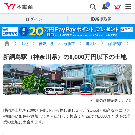
Yahoo!不動産
検索
通知
i
ログイン
ID新規取得
土地
神奈川県
横浜市
港北区
新綱島駅
新綱島駅（神奈川県）の8,000万円以下の土地
一部の画像提供：アフロ
理想の土地を8,000万円以下から探しましょう。Yahoo!不動産ならエリア
や細かい条件を追加してさらに詳しく検索できるので8,000万円以下の理
想の土地に出会えます。