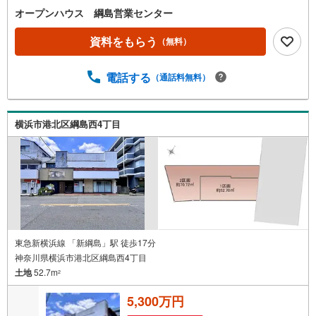
軽にご連絡ください！現地を見学される場合は「室内・現
オープンハウス 綱島営業センター
地を見学する（無料）」ボタンよりご希望の日時をご記入
いただけますとスムーズにご案内が可能です。◎現地のご
資料をもらう
（無料）
案内について・平日や夜遅い時間帯もご案内が可能 ※定休
日を除く・経験豊富なスタッフが物件詳細を丁寧にご説明
電話する
（通話料無料）
いたします。・車でご自宅や最寄り駅等、ご指定の場所ま
で送迎します。・チャイルドシートのご用意ございます。
◎個別FP相談会 無料物件のご紹介だけでなく住宅ロー
ン・資金のご相談、まずは家探しについて話を聞きたいと
横浜市港北区綱島西4丁目
いう方も大歓迎です！年間8000棟以上の限定物件を発表し
ているオープンハウスだから出会える物件が多数ございま
す。ぜひお気軽にご連絡・ご相談ください！※限定物件:当
社のみ、もしくは当社を含めた数社でのみご紹介可能なオ
ープンハウス・ディベロップメントの物件
東急新横浜線 「新綱島」駅 徒歩17分
神奈川県横浜市港北区綱島西4丁目
土地
52.7m
2
5,300万円