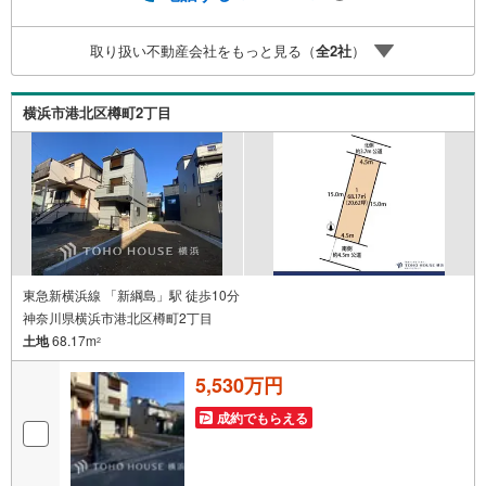
空気や雰囲気を感じてみましょう。住まいを決める大切な
情報ですお客様のこだわりを聞かせてください！■ ご来店
取り扱い不動産会社をもっと見る（
全
2
社
）
時にはお車の無料提携駐車場ございます。詳しくは営業ス
タッフまでお問合せくださいませ！■周辺の教育施設やスー
パー、ドラックストア等の情報、災害情報等がわかる「物
横浜市港北区樽町2丁目
件レポート」お渡します■他の物件と併せてご案内もOK-ご
自宅や指定場所から無料送迎もOK-当日見学もOKです！
東急新横浜線 「新綱島」駅 徒歩10分
神奈川県横浜市港北区樽町2丁目
土地
68.17m
2
5,530万円
成約でもらえる