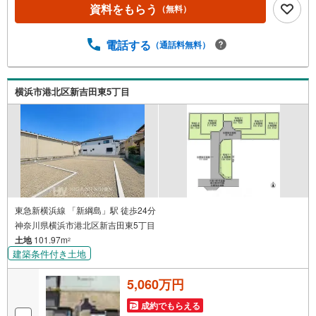
駅までのルートなどもご案内いたします。 キッズコーナー
資料をもらう
（無料）
完備 提携駐車場あり ご来店プレゼントあり お問い合わせ
は、お気軽に東日本ハウジングまで■お客様に最適のお支払
いプランをご提案■お支払いシミュレーションを基に、諸費
電話する
（通話料無料）
用や毎月のお支払い額等、分かり易くご説明させて頂きま
す【営業時間 9:00-19:00】定休日:なし（年末年始を除く）
上記時間はお電話が繋がりやすくなっております。ぜひお
横浜市港北区新吉田東5丁目
気軽にご連絡下さい！現地を見学される場合は「室内・現
地を見学する（無料）」ボタンよりご希望の日時をご記入
いただけますとスムーズにご案内が可能です。
東急新横浜線 「新綱島」駅 徒歩24分
神奈川県横浜市港北区新吉田東5丁目
土地
101.97m
2
建築条件付き土地
5,060万円
成約でもらえる