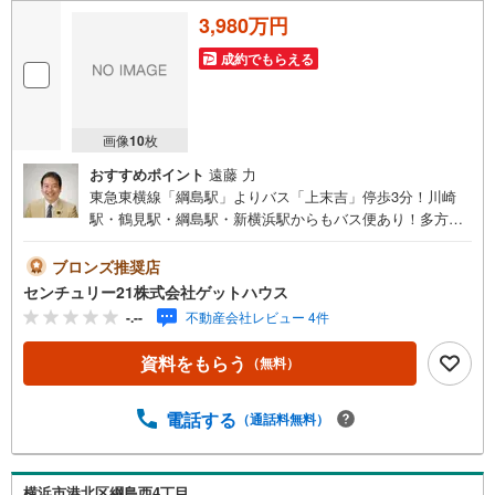
・
3,980万円
条
件
成約でもらえる
を
マ
イ
画像
10
枚
ペ
おすすめポイント
遠藤 力
ー
東急東横線「綱島駅」よりバス「上末吉」停歩3分！川崎
ジ
駅・鶴見駅・綱島駅・新横浜駅からもバス便あり！多方面
に
にアクセス良好！建築条件なし！お好きなハウスメーカー
保
で建築可能です！●土地面積:192.78平米●建築条件なし●更
ブロンズ推奨店
存
地渡し●第一種住居地域●都市ガス■■安心と信頼の「センチ
センチュリー21株式会社ゲットハウス
す
ュリー21ゲットハウス」にお任せ下さい■■東横線「綱島」
-.--
不動産会社レビュー 4件
る
駅徒歩1分！夜は20:30まで営業しておりますのでお仕事帰
りもお立ち寄りいただけますよ！～～・～～・～～・～
資料をもらう
（無料）
～・～～・～～・～～・～～・～お客様のご要望お聞かせ
ください！●住宅には興味があるけど何から始めたらいい
の？●条件に合った物件をチョイスして欲しい●賃貸と売買
電話する
（通話料無料）
の違いは？●今の収入でどれくらいのローンが組めるか知り
たい～～・～～・～～・～～・～～・～～・～～・～～・
～・不動産購入には様々な「？」に遭遇します将来に関わ
横浜市港北区綱島西4丁目