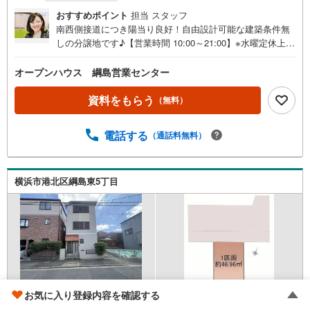
おすすめポイント
担当 スタッフ
南西側接道につき陽当り良好！自由設計可能な建築条件無
しの分譲地です♪【営業時間 10:00～21:00】※水曜定休上記
時間はお電話が繋がりやすくなっております。ぜひお気軽
にご連絡ください！現地を見学される場合は「室内・現地
オープンハウス 綱島営業センター
を見学する（無料）」ボタンよりご希望の日時をご記入い
ただけますとスムーズにご案内が可能です。◎現地のご案
資料をもらう
（無料）
内について・平日や夜遅い時間帯もご案内が可能 ※定休日
を除く・経験豊富なスタッフが物件詳細を丁寧にご説明い
電話する
（通話料無料）
たします。・車でご自宅や最寄り駅等、ご指定の場所まで
送迎します。・チャイルドシートのご用意ございます。◎
個別FP相談会 無料物件のご紹介だけでなく住宅ローン・
資金のご相談、まずは家探しについて話を聞きたいという
横浜市港北区綱島東5丁目
方も大歓迎です！年間8000棟以上の限定物件を発表してい
るオープンハウスだから出会える物件が多数ございます。
ぜひお気軽にご連絡・ご相談ください！※限定物件:当社の
み、もしくは当社を含めた数社でのみご紹介可能なオープ
ンハウス・ディベロップメントの物件
お気に入り登録内容を確認する
東急新横浜線 「新綱島」駅 徒歩17分