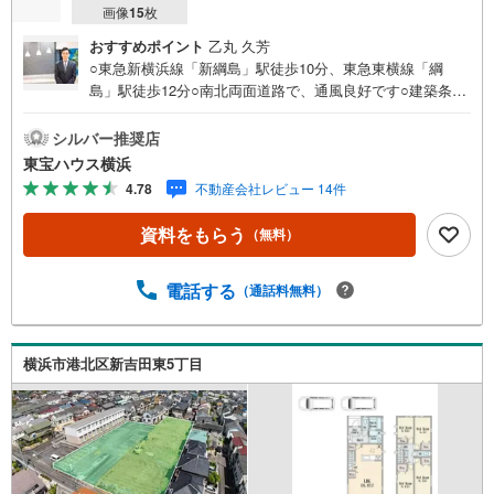
画像
15
枚
おすすめポイント
乙丸 久芳
○東急新横浜線「新綱島」駅徒歩10分、東急東横線「綱
島」駅徒歩12分○南北両面道路で、通風良好です○建築条件
なしの売地なのでお好きなハウスメーカでご検討ください
＝＝＝＝＝＝＝＝＝＝＝＝＝＝＝提携銀行 横浜銀行利用
シルバー推奨店
可変動金利35年の場合 金利 0.920％（諸条件あり）横浜
東宝ハウス横浜
銀行 提携金利＝＝＝＝＝＝＝＝＝＝＝＝＝＝＝・年齢制
4.78
不動産会社レビュー 14件
限/20歳以上65歳以下で完済時満80歳未満の方・返済期間/3
5年・利率/年利0.92％ （変動金利の場合）※店頭金利より
資料をもらう
（無料）
当初期間 -2.205％（35年）の適用を受けた場合・保証料/0
円・事務手数料/融資金額2％に消費税を加算した金額※金利
は2026年4月時点のものであり、実際の適用金利は融資実
電話する
（通話料無料）
行時のものとなります。※金利は年2回見直しされ、5年ご
とに調整されます（ただし、前返済額の1.25倍が限度）
横浜市港北区新吉田東5丁目