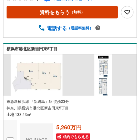
せ下さい■■東横線「綱島」駅徒歩1分！夜は20:30まで営業
しておりますのでお仕事帰りもお立ち寄りいただけます
資料をもらう
（無料）
よ！～～・～～・～～・～～・～～・～～お客様のご要望
お聞かせください！●住宅には興味があるけど何から始めた
らいいの？●条件に合った物件をチョイスして欲しい●賃貸
電話する
（通話料無料）
と売買の違いは？●今の収入でどれくらいのローンが組める
か知りたい～～・～～・～～・～～・～～・～～・不動産
購入には様々な「？」に遭遇します将来に関わる大きなお
横浜市港北区新吉田東5丁目
買い物になりますのでライフプランのアドバイスやご提案
もさせていただきます！急なご依頼も大歓迎！スピーディ
ーに対応いたします！
東急新横浜線 「新綱島」駅 徒歩23分
神奈川県横浜市港北区新吉田東5丁目
土地
133.43m
2
5,260万円
成約でもらえる