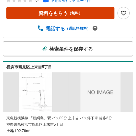
-.--
不動産会社レビュー 4件
い■■東横線「綱島」駅徒歩1分！夜は20:30まで営業してお
りますのでお仕事帰りもお立ち寄りいただけますよ！～
資料をもらう
（無料）
～・～～・～～・～～・～～・～～・～お客様のご要望お
聞かせください！●住宅には興味があるけど何から始めたら
いいの？●条件に合った物件をチョイスして欲しい●賃貸と
電話する
（通話料無料）
売買の違いは？●今の収入でどれくらいのローンが組めるか
知りたい～～・～～・～～・～～・～～・～～・～不動産
こ
購入には様々な「？」に遭遇します将来に関わる大きなお
検索条件を保存する
の
買い物になりますのでライフプランのアドバイスやご提案
検
もさせていただきます！急なご依頼も大歓迎！スピーディ
ーに対応いたします！
索
横浜市鶴見区上末吉5丁目
条
件
で
通
知
を
受
け
東急新横浜線 「新綱島」駅 バス22分 上末吉 バス停下車 徒歩3分
神奈川県横浜市鶴見区上末吉5丁目
取
土地
192.78m
る
2