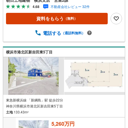
ルコール除菌を設置しております。・接客ブースでは、お
4.68
不動産会社レビュー 32件
席の間隔を通常より広くお取りします。・全営業車に乗降
車時の消毒、除菌シート等を常備しております。・物件見
資料をもらう
（無料）
学用に使い捨てスリッパ・使い捨て手袋をご用意します。
【ご相談しやすい環境】・弊社は『横浜駅』から徒歩3分、
隙間時間でご来店いただけます。・DVDやおもちゃのある
電話する
（通話料無料）
キッズスペースがございますのでお子様連れでもお気兼ね
なく！授乳室やおむつ交換室も備えております。【とこと
ん納得】創業38周年の実績。東京・神奈川・埼玉エリアに1
横浜市港北区新吉田東5丁目
3店舗展開中です。契約件数5万件を突破した、経験と実績
でお客様により良いご提案をするとともに、私たちはお客
様に安心と安全を提供する自信があります。
東急新横浜線 「新綱島」駅 徒歩22分
神奈川県横浜市港北区新吉田東5丁目
土地
133.43m
2
5,260万円