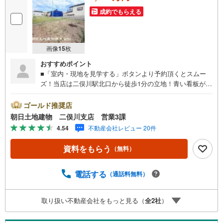
成約でもらえる
画像
15
枚
おすすめポイント
■「室内・現地を見学する」ボタンより予約頂くとスムー
ズ！当店は二俣川駅北口から徒歩1分の立地！青い看板が目
印です。■接客スペースとDVDや遊び道具が揃ったキッズコ
ーナーなど、お子様にも退屈せずにお過ごし頂けます。■
ゴールド推奨店
テレワークで作業効率のUP化オウチ時間で人生を豊かにす
朝日土地建物 二俣川支店 営業3課
るためにONとOFFを切り替えて、家族との時間も増えて幸
4.54
不動産会社レビュー 20件
せマイホームを！■ 住宅ローンのご相談承ります。■住まい
選びはフィーリングも大切です。現地の空気や雰囲気を感
資料をもらう
（無料）
じてみましょう。営業スタッフまでお問合せくださいま
せ。■当日の現地見学も承ります。物件は内装や質感なども
そうですが住まい選びはフィーリングも大切です。現地の
電話する
（通話料無料）
空気や雰囲気を感じてみましょう。住まいを決める大切な
情報ですお客様のこだわりを聞かせてください！■ ご来店
取り扱い不動産会社をもっと見る（
全
2
社
）
時にはお車の無料提携駐車場ございます。詳しくは営業ス
タッフまでお問合せくださいませ！■周辺の教育施設やスー
パー、ドラックストア等の情報、災害情報等がわかる「物