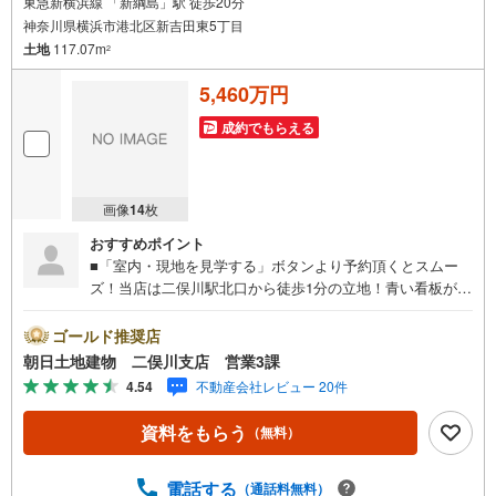
東急新横浜線 「新綱島」駅 徒歩20分
神奈川県横浜市港北区新吉田東5丁目
土地
117.07m
2
5,460万円
成約でもらえる
画像
14
枚
おすすめポイント
■「室内・現地を見学する」ボタンより予約頂くとスムー
ズ！当店は二俣川駅北口から徒歩1分の立地！青い看板が目
印です。■接客スペースとDVDや遊び道具が揃ったキッズコ
ーナーなど、お子様にも退屈せずにお過ごし頂けます。■
ゴールド推奨店
テレワークで作業効率のUP化オウチ時間で人生を豊かにす
朝日土地建物 二俣川支店 営業3課
るためにONとOFFを切り替えて、家族との時間も増えて幸
4.54
不動産会社レビュー 20件
せマイホームを！■ 住宅ローンのご相談承ります。■住まい
選びはフィーリングも大切です。現地の空気や雰囲気を感
資料をもらう
（無料）
じてみましょう。営業スタッフまでお問合せくださいま
せ。■当日の現地見学も承ります。物件は内装や質感なども
そうですが住まい選びはフィーリングも大切です。現地の
電話する
（通話料無料）