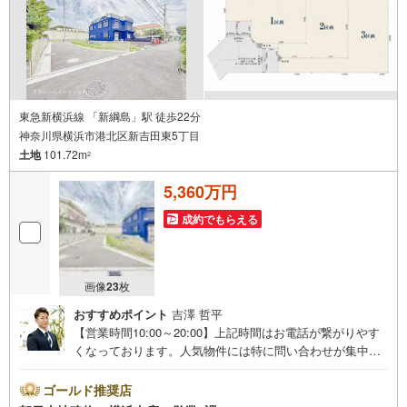
様に安心と安全を提供する自信があります。
東急新横浜線 「新綱島」駅 徒歩22分
神奈川県横浜市港北区新吉田東5丁目
土地
101.72m
2
5,360万円
成約でもらえる
画像
23
枚
おすすめポイント
吉澤 哲平
【営業時間10:00～20:00】上記時間はお電話が繋がりやす
くなっております。人気物件には特に問い合わせが集中す
るため、お早めにお電話ください。「室内・現地を見学す
る」ボタンよりご予約いただくとご見学がスムーズです。
ゴールド推奨店
【コロナウイルス予防対策実施中】・ご入店時の検温とア