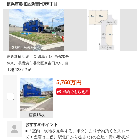
横浜市港北区新吉田東5丁目
件レポート」お渡します■他の物件と併せてご案内もOK-ご
自宅や指定場所から無料送迎もOK-当日見学もOKです！
東急新横浜線 「新綱島」駅 徒歩20分
神奈川県横浜市港北区新吉田東5丁目
土地
128.52m
2
5,750万円
成約でもらえる
画像
16
枚
おすすめポイント
■「室内・現地を見学する」ボタンより予約頂くとスムー
ズ！当店は二俣川駅北口から徒歩1分の立地！青い看板が目