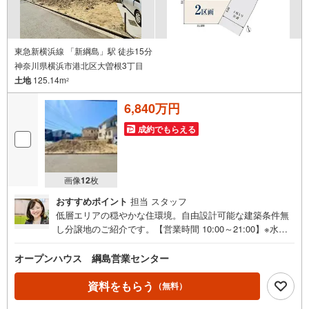
ープンハウス・ディベロップメントの物件
東急新横浜線 「新綱島」駅 徒歩15分
神奈川県横浜市港北区大曽根3丁目
土地
125.14m
2
6,840万円
成約でもらえる
画像
12
枚
おすすめポイント
担当 スタッフ
低層エリアの穏やかな住環境。自由設計可能な建築条件無
し分譲地のご紹介です。【営業時間 10:00～21:00】※水曜
定休上記時間はお電話が繋がりやすくなっております。ぜ
ひお気軽にご連絡ください！現地を見学される場合は「室
オープンハウス 綱島営業センター
内・現地を見学する（無料）」ボタンよりご希望の日時を
ご記入いただけますとスムーズにご案内が可能です。◎現
資料をもらう
（無料）
地のご案内について・平日や夜遅い時間帯もご案内が可