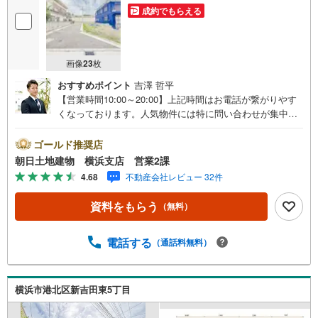
成約でもらえる
画像
23
枚
おすすめポイント
吉澤 哲平
【営業時間10:00～20:00】上記時間はお電話が繋がりやす
くなっております。人気物件には特に問い合わせが集中す
るため、お早めにお電話ください。「室内・現地を見学す
る」ボタンよりご予約いただくとご見学がスムーズです。
ゴールド推奨店
【コロナウイルス予防対策実施中】・ご入店時の検温とア
朝日土地建物 横浜支店 営業2課
ルコール除菌を設置しております。・接客ブースでは、お
4.68
不動産会社レビュー 32件
席の間隔を通常より広くお取りします。・全営業車に乗降
車時の消毒、除菌シート等を常備しております。・物件見
資料をもらう
（無料）
学用に使い捨てスリッパ・使い捨て手袋をご用意します。
【ご相談しやすい環境】・弊社は『横浜駅』から徒歩3分、
隙間時間でご来店いただけます。・DVDやおもちゃのある
電話する
（通話料無料）
キッズスペースがございますのでお子様連れでもお気兼ね
なく！授乳室やおむつ交換室も備えております。【とこと
ん納得】創業38周年の実績。東京・神奈川・埼玉エリアに1
横浜市港北区新吉田東5丁目
3店舗展開中です。契約件数5万件を突破した、経験と実績
でお客様により良いご提案をするとともに、私たちはお客