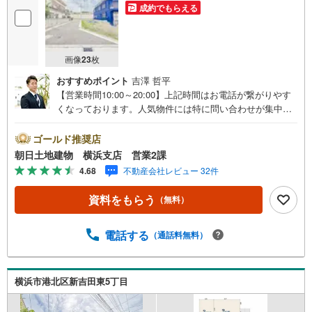
成約でもらえる
画像
23
枚
おすすめポイント
吉澤 哲平
【営業時間10:00～20:00】上記時間はお電話が繋がりやす
くなっております。人気物件には特に問い合わせが集中す
るため、お早めにお電話ください。「室内・現地を見学す
る」ボタンよりご予約いただくとご見学がスムーズです。
ゴールド推奨店
【コロナウイルス予防対策実施中】・ご入店時の検温とア
朝日土地建物 横浜支店 営業2課
ルコール除菌を設置しております。・接客ブースでは、お
4.68
不動産会社レビュー 32件
席の間隔を通常より広くお取りします。・全営業車に乗降
車時の消毒、除菌シート等を常備しております。・物件見
資料をもらう
（無料）
学用に使い捨てスリッパ・使い捨て手袋をご用意します。
【ご相談しやすい環境】・弊社は『横浜駅』から徒歩3分、
隙間時間でご来店いただけます。・DVDやおもちゃのある
電話する
（通話料無料）
キッズスペースがございますのでお子様連れでもお気兼ね
なく！授乳室やおむつ交換室も備えております。【とこと
ん納得】創業38周年の実績。東京・神奈川・埼玉エリアに1
横浜市港北区新吉田東5丁目
3店舗展開中です。契約件数5万件を突破した、経験と実績
でお客様により良いご提案をするとともに、私たちはお客