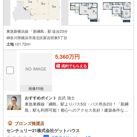
東急新横浜線 「新綱島」駅 徒歩23分
神奈川県横浜市港北区新吉田東5丁目
土地
101.72m
2
5,360万円
成約でもらえる
画像
11
枚
おすすめポイント
吉武 強士
東急東横線「綱島」駅よりバス5分・バス停歩2分！「新綱
島」駅も利用可能！都心へのアクセス良好！建築条件な
し！お好きなハウスメーカーで建築可能！第一種低層エリ
アで穏やかな住環境です！●土地面積:101.72平米●建築条件
ブロンズ推奨店
なし●第一種低住居専用地域●都市ガス●建築プラン有■■安
センチュリー21株式会社ゲットハウス
心と信頼の「センチュリー21ゲットハウス」にお任せ下さ