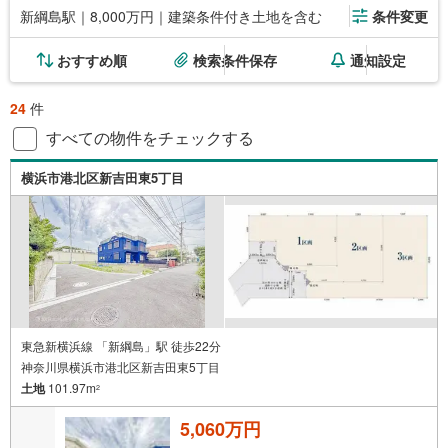
新綱島駅｜8,000万円｜建築条件付き土地を含む
条件変更
おすすめ順
検索条件保存
通知設定
24
件
すべての物件をチェックする
横浜市港北区新吉田東5丁目
東急新横浜線 「新綱島」駅 徒歩22分
神奈川県横浜市港北区新吉田東5丁目
土地
101.97m
2
5,060万円