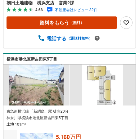
【コロナウイルス予防対策実施中】・ご入店時の検温とア
朝日土地建物 横浜支店 営業2課
ルコール除菌を設置しております。・接客ブースでは、お
4.68
不動産会社レビュー 32件
席の間隔を通常より広くお取りします。・全営業車に乗降
車時の消毒、除菌シート等を常備しております。・物件見
資料をもらう
（無料）
学用に使い捨てスリッパ・使い捨て手袋をご用意します。
【ご相談しやすい環境】・弊社は『横浜駅』から徒歩3分、
隙間時間でご来店いただけます。・DVDやおもちゃのある
電話する
（通話料無料）
キッズスペースがございますのでお子様連れでもお気兼ね
なく！授乳室やおむつ交換室も備えております。【とこと
ん納得】創業38周年の実績。東京・神奈川・埼玉エリアに1
横浜市港北区新吉田東5丁目
3店舗展開中です。契約件数5万件を突破した、経験と実績
でお客様により良いご提案をするとともに、私たちはお客
様に安心と安全を提供する自信があります。
東急新横浜線 「新綱島」駅 徒歩20分
神奈川県横浜市港北区新吉田東5丁目
土地
101m
2
5,160万円