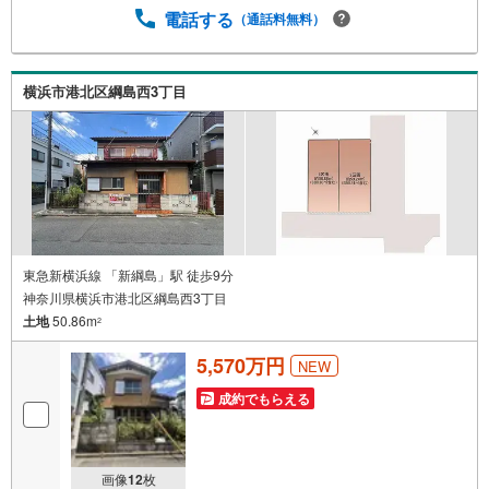
能 ※定休日を除く・経験豊富なスタッフが物件詳細を丁寧
電話する
（通話料無料）
にご説明いたします。・車でご自宅や最寄り駅等、ご指定
の場所まで送迎します。・チャイルドシートのご用意ござ
います。◎個別FP相談会 無料物件のご紹介だけでなく住
宅ローン・資金のご相談、まずは家探しについて話を聞き
横浜市港北区綱島西3丁目
たいという方も大歓迎です！年間8000棟以上の限定物件を
発表しているオープンハウスだから出会える物件が多数ご
ざいます。ぜひお気軽にご連絡・ご相談ください！※限定物
件:当社のみ、もしくは当社を含めた数社でのみご紹介可能
なオープンハウス・ディベロップメントの物件
東急新横浜線 「新綱島」駅 徒歩9分
神奈川県横浜市港北区綱島西3丁目
土地
50.86m
2
5,570万円
NEW
成約でもらえる
画像
12
枚