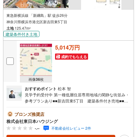
東急新横浜線 「新綱島」駅 徒歩26分
神奈川県横浜市港北区新吉田東5丁目
土地
125.47m
2
建築条件付き土地
5,014万円
成約でもらえる
画像
36
枚
おすすめポイント
松本 智
見学予約受付中 第一種低層住居専用地域の閑静な街並み・
参考プランあり■■新吉田東5丁目 建築条件付き売地■■・
緑が多く落ち着いた低層住宅街・周囲はフラットな地勢、
駅までもフラットアプローチ・全19棟のビッグコミュニテ
ブロンズ推奨店
ィ！新しい街並みが誕生します建物参考プランがあり、暮
株式会社東日本ハウジング
らしをイメージしやすい条件付き売地。静かな住環境と心
-.--
不動産会社レビュー 2件
地よい日差しを、ぜひ現地でご確認ください。周辺環境や