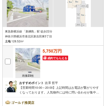
様に安心と安全を提供する自信があります。
東急新横浜線 「新綱島」駅 徒歩22分
神奈川県横浜市港北区新吉田東5丁目
土地
128.52m
2
5,750万円
成約でもらえる
画像
23
枚
おすすめポイント
吉澤 哲平
【営業時間10:00～20:00】上記時間はお電話が繋がりやす
くなっております。人気物件には特に問い合わせが集中す
るため、お早めにお電話ください。「室内・現地を見学す
る」ボタンよりご予約いただくとご見学がスムーズです。
ゴールド推奨店