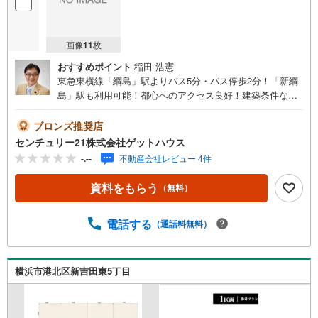
画像
11
枚
おすすめポイント
稲田 浩憲
東急東横線「綱島」駅よりバス5分・バス停歩2分！「新綱
島」駅も利用可能！都心へのアクセス良好！建築条件な
し！お好きなハウスメーカーで建築可能！第一種低層エリ
アで穏やかな住環境です！3区画●土地面積:133.43平米●建
ブロンズ推奨店
築条件なし●第一種低住居専用地域●都市ガス●建築プラン
センチュリー21株式会社ゲットハウス
有■■安心と信頼の「センチュリー21ゲットハウス」にお任
-.--
不動産会社レビュー 4件
せ下さい■■東横線「綱島」駅徒歩1分！夜は20:30まで営業
しておりますのでお仕事帰りもお立ち寄りいただけます
資料をもらう
（無料）
よ！～～・～～・～～・～～・～～・～～お客様のご要望
お聞かせください！●住宅には興味があるけど何から始めた
らいいの？●条件に合った物件をチョイスして欲しい●賃貸
電話する
（通話料無料）
と売買の違いは？●今の収入でどれくらいのローンが組める
か知りたい～～・～～・～～・～～・～～・～～・不動産
購入には様々な「？」に遭遇します将来に関わる大きなお
横浜市港北区新吉田東5丁目
買い物になりますのでライフプランのアドバイスやご提案
もさせていただきます！急なご依頼も大歓迎！スピーディ
ーに対応いたします！