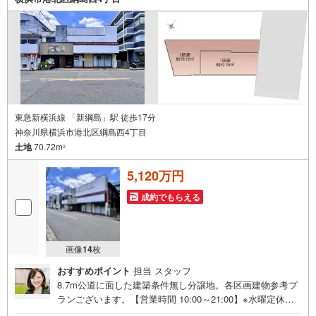
る大きなお買い物になりますのでライフプランのアドバイ
スやご提案もさせていただきます！急なご依頼も大歓迎！
スピーディーに対応いたします！
東急新横浜線 「新綱島」駅 徒歩17分
神奈川県横浜市港北区綱島西4丁目
土地
70.72m
2
5,120万円
成約でもらえる
画像
14
枚
おすすめポイント
担当 スタッフ
8.7m公道に面した建築条件無し分譲地。各区画建物参考プ
ランございます。【営業時間 10:00～21:00】※水曜定休上
記時間はお電話が繋がりやすくなっております。ぜひお気