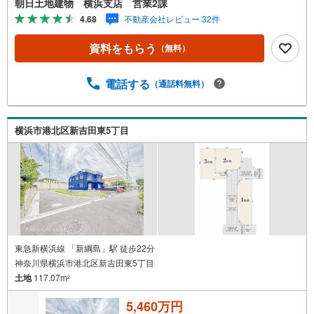
朝日土地建物 横浜支店 営業2課
ルコール除菌を設置しております。・接客ブースでは、お
4.68
不動産会社レビュー 32件
席の間隔を通常より広くお取りします。・全営業車に乗降
車時の消毒、除菌シート等を常備しております。・物件見
資料をもらう
（無料）
学用に使い捨てスリッパ・使い捨て手袋をご用意します。
【ご相談しやすい環境】・弊社は『横浜駅』から徒歩3分、
隙間時間でご来店いただけます。・DVDやおもちゃのある
電話する
（通話料無料）
キッズスペースがございますのでお子様連れでもお気兼ね
なく！授乳室やおむつ交換室も備えております。【とこと
ん納得】創業38周年の実績。東京・神奈川・埼玉エリアに1
横浜市港北区新吉田東5丁目
3店舗展開中です。契約件数5万件を突破した、経験と実績
でお客様により良いご提案をするとともに、私たちはお客
様に安心と安全を提供する自信があります。
東急新横浜線 「新綱島」駅 徒歩22分
神奈川県横浜市港北区新吉田東5丁目
土地
117.07m
2
5,460万円