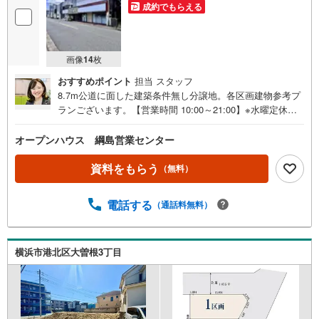
成約でもらえる
画像
14
枚
おすすめポイント
担当 スタッフ
8.7m公道に面した建築条件無し分譲地。各区画建物参考プ
ランございます。【営業時間 10:00～21:00】※水曜定休上
記時間はお電話が繋がりやすくなっております。ぜひお気
軽にご連絡ください！現地を見学される場合は「室内・現
オープンハウス 綱島営業センター
地を見学する（無料）」ボタンよりご希望の日時をご記入
いただけますとスムーズにご案内が可能です。◎現地のご
資料をもらう
（無料）
案内について・平日や夜遅い時間帯もご案内が可能 ※定休
日を除く・経験豊富なスタッフが物件詳細を丁寧にご説明
電話する
（通話料無料）
いたします。・車でご自宅や最寄り駅等、ご指定の場所ま
で送迎します。・チャイルドシートのご用意ございます。
◎個別FP相談会 無料物件のご紹介だけでなく住宅ロー
ン・資金のご相談、まずは家探しについて話を聞きたいと
横浜市港北区大曽根3丁目
いう方も大歓迎です！年間8000棟以上の限定物件を発表し
ているオープンハウスだから出会える物件が多数ございま
す。ぜひお気軽にご連絡・ご相談ください！※限定物件:当
社のみ、もしくは当社を含めた数社でのみご紹介可能なオ