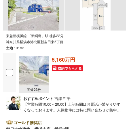
様に安心と安全を提供する自信があります。
東急新横浜線 「新綱島」駅 徒歩22分
神奈川県横浜市港北区新吉田東5丁目
土地
101m
2
5,160万円
成約でもらえる
画像
23
枚
おすすめポイント
吉澤 哲平
【営業時間10:00～20:00】上記時間はお電話が繋がりやす
くなっております。人気物件には特に問い合わせが集中す
るため、お早めにお電話ください。「室内・現地を見学す
る」ボタンよりご予約いただくとご見学がスムーズです。
ゴールド推奨店
【コロナウイルス予防対策実施中】・ご入店時の検温とア
朝日土地建物 横浜支店 営業2課