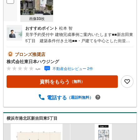
画像
33
枚
おすすめポイント
松本 智
見学予約受付中 建物完成事例ご案内いたします■■新吉田東
5丁目 建築条件付き土地■■・戸建てを中心とした街並
み・近隣に商業施設があり日常の買い物に困りません・綺
麗に区画された通風に優れた心地の良い立地・強度、耐震
ブロンズ推奨店
制、耐久性を高めた安心の施工・快適な生活をサポートす
株式会社東日本ハウジング
る充実の仕様と設備間取りや外壁の色を選べる自由度があ
-.--
不動産会社レビュー 2件
るプレミアムスタイルか、参考プラン通りにスムーズに建
てられるリミテッドスタイルをお選びいただけます。 キッ
資料をもらう
（無料）
ズコーナー完備 提携駐車場あり ご来店プレゼントあり ■お
客様に最適のお支払いプランをご提案します■お支払いシミ
ュレーションを基に、諸費用や毎月のお支払い額等、分か
電話する
（通話料無料）
り易くご説明させて頂きます【営業時間 9:00-19:00】定休
日:なし（年末年始を除く）上記時間はお電話が繋がりやす
くなっております。ぜひお気軽にご連絡下さい！現地を見
横浜市港北区新吉田東5丁目
学される場合は「室内・現地を見学する（無料）」ボタン
よりご希望の日時をご記入いただけますとスムーズにご案
内が可能です。