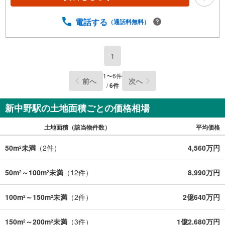
電話する
（通話料無料）
1
1
〜
6
件
前へ
次へ
/
6
件
新中野駅の土地面積ごとの価格相場
土地面積（該当物件数）
平均価格
50m
未満
（
2
件）
4,560万円
2
50m
～100m
未満
（
12
件）
8,990万円
2
2
100m
～150m
未満
（
2
件）
2億640万円
2
2
150m
～200m
未満
（
3
件）
1億2,680万円
2
2