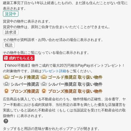
建築工事完了日から1年以上経過したものの、まだ誰も住んだことがない住宅に
表示されます。
賃貸中
賃貸中の物件に表示されます。
賃貸中の物件は、原則ご自身でお住まいいただくことができません。
請求済
その物件が資料請求・お問い合わせ済みの場合に表示されます。
既読
その物件を既にご覧になっている場合に表示されます。
成約でもらえる
【Yahoo!不動産】物件ご成約で最大20万円相当PayPayポイントプレゼント！
の対象物件です。詳細は
プレゼント詳細
をご覧ください。
ゴールド推奨店
ゴールド推奨店 取り扱い物件
シルバー推奨店
シルバー推奨店 取り扱い物件
ブロンズ推奨店
ブロンズ推奨店 取り扱い物件
広告商品を購入している不動産会社のうち、物件情報の正確性、法令遵守、ヤ
フー不動産における成約実績等、当社所定の基準を満たした優良な店舗運営を
実践していると認めた不動産会社（もしくは当該認定を受けた不動産会社の取
扱物件）に表示されます。
タップすると用語の意味が書かれたポップアップが開きます。