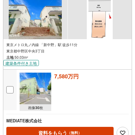
東京メトロ丸ノ内線 「新中野」駅 徒歩11分
東京都中野区中央3丁目
土地
50.03m
2
建築条件付き土地
7,580万円
画像
30
枚
MEDIATE株式会社
資料をもらう
（無料）