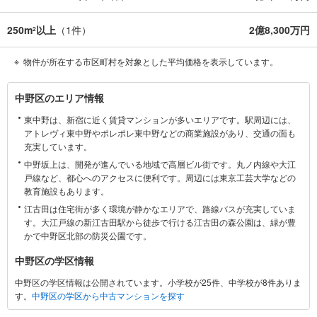
250m
以上
（
1
件）
2億8,300万円
2
物件が所在する市区町村を対象とした平均価格を表示しています。
中
中野区のエリア情報
野
東中野は、新宿に近く賃貸マンションが多いエリアです。駅周辺には、
区
アトレヴィ東中野やポレポレ東中野などの商業施設があり、交通の面も
に
充実しています。
関
中野坂上は、開発が進んでいる地域で高層ビル街です。丸ノ内線や大江
す
戸線など、都心へのアクセスに便利です。周辺には東京工芸大学などの
る
教育施設もあります。
情
江古田は住宅街が多く環境が静かなエリアで、路線バスが充実していま
報
す。大江戸線の新江古田駅から徒歩で行ける江古田の森公園は、緑が豊
かで中野区北部の防災公園です。
中野区の学区情報
中野区の学区情報は公開されています。小学校が25件、中学校が8件ありま
す。
中野区の学区から中古マンションを探す