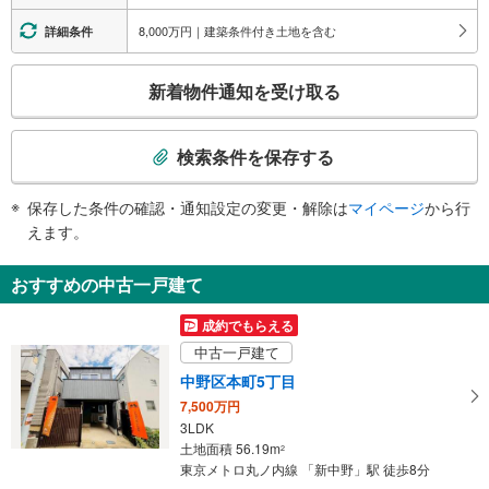
・鍋屋横丁交差点北改札⇔４番出口
バスのりば、みずほ銀行、三菱ＵＦＪ銀行、鍋横区民活動センター分室、中野
・杉山公園交差点南改札⇔１番出口
8,000万円｜建築条件付き土地を含む
詳細条件
本郷小学校、宮の台児童館、青梅街道、鍋屋横丁、本町３−５丁目
トイレ
４出口
こ
《多機能トイレ》
新着物件通知を受け取る
中野消防署、仲町児童館、中部すこやか福祉センター、青梅街道、中央３・４
・１番出口改札内
の
丁目
《乳幼児用設備》
検
・２番出口改札内
索
検索条件を保存する
条
件
保存した条件の確認・通知設定の変更・解除は
マイページ
から行
で
えます。
通
知
おすすめの中古一戸建て
を
受
成約でもらえる
け
中古一戸建て
取
中野区本町5丁目
る
7,500万円
・
3LDK
条
土地面積 56.19m
2
件
東京メトロ丸ノ内線 「新中野」駅 徒歩8分
を