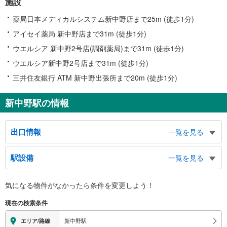
施設
薬局日本メディカルシステム新中野店まで25m (徒歩1分)
アイセイ薬局 新中野店まで31m (徒歩1分)
ウエルシア 新中野2号店(調剤薬局)まで31m (徒歩1分)
ウエルシア新中野2号店まで31m (徒歩1分)
三井住友銀行 ATM 新中野出張所まで20m (徒歩1分)
新中野駅の情報
出口情報
一覧を見る
１出口
駅設備
一覧を見る
鍋横区民活動センター、青梅街道、中野通り、本町４−６丁目、和田１丁目、
杉山公園
バリアフリー状況
２出口
気になる物件がなかったら
条件を変更しよう！
※段差なしでの移動経路
（利用時間 始発～２３：３０）、バスのりば、桃園区民センター分室、橋場
（○：有り △：要駅員設備 ×：無し）
現在の検索条件
児童館、桃花小学校、中野警察署、青梅街道、中野通り、中央４・５丁目、中
地上⇔改札⇔ホーム：○
野３丁目
エレベータ
新中野駅
エリア/路線
３出口