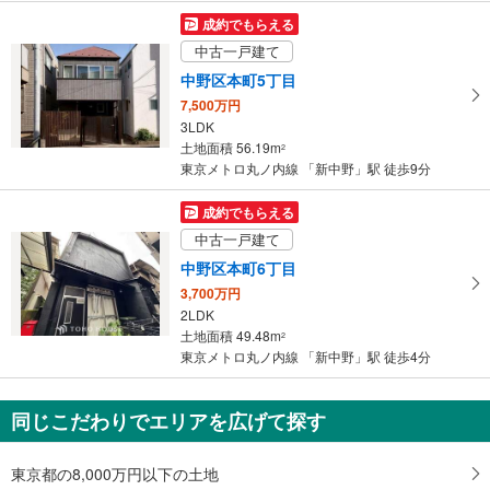
マ
成約でもらえる
イ
中古一戸建て
ペ
中野区本町5丁目
ー
7,500万円
ジ
3LDK
に
土地面積 56.19m
2
保
東京メトロ丸ノ内線 「新中野」駅 徒歩9分
存
す
成約でもらえる
る
中古一戸建て
中野区本町6丁目
3,700万円
2LDK
土地面積 49.48m
2
東京メトロ丸ノ内線 「新中野」駅 徒歩4分
同じこだわりでエリアを広げて探す
東京都の8,000万円以下の土地