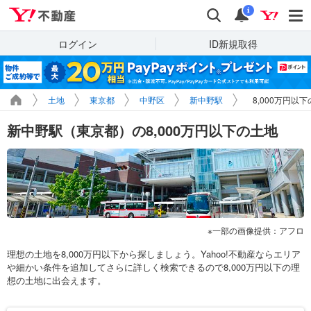
Yahoo!不動産
検索
通知
i
ログイン
ID新規取得
土地
東京都
中野区
新中野駅
8,000万円以
新中野駅（東京都）の8,000万円以下の土地
一部の画像提供：アフロ
理想の土地を8,000万円以下から探しましょう。Yahoo!不動産ならエリア
や細かい条件を追加してさらに詳しく検索できるので8,000万円以下の理
想の土地に出会えます。