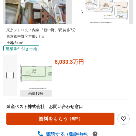
問合せください！【営業時間10:00～19:00（定休日 火・水
曜日）】お問い合わせお待ちしております！
東京メトロ丸ノ内線 「新中野」駅 徒歩7分
東京都中野区本町6丁目
土地
64m
2
建築条件付き土地
6,033.3万円
画像
15
枚
殖産ベスト株式会社 お問い合わせ窓口
資料をもらう
（無料）
電話する
（通話料無料）