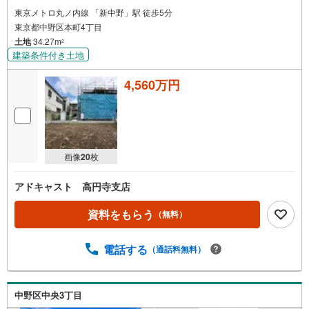
東京メトロ丸ノ内線 「新中野」駅 徒歩5分
東京都中野区本町4丁目
土地
34.27m
2
建築条件付き土地
4,560万円
画像
20
枚
アドキャスト 高円寺支店
資料をもらう
（無料）
電話する
（通話料無料）
中野区中央3丁目