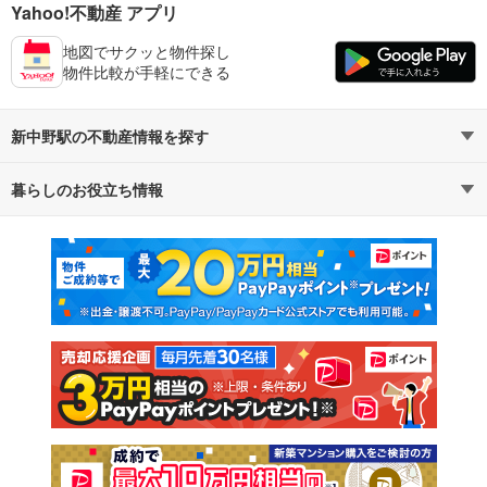
Yahoo!不動産 アプリ
地図でサクッと物件探し
物件比較が手軽にできる
新中野駅の不動産情報を探す
暮らしのお役立ち情報
不動産・住宅
賃貸住宅
マンションカタログ
教えて！住まいの先生
新築マンション
中古マンション
新築一戸建て
中古一戸建て
注文住宅
土地
売却査定