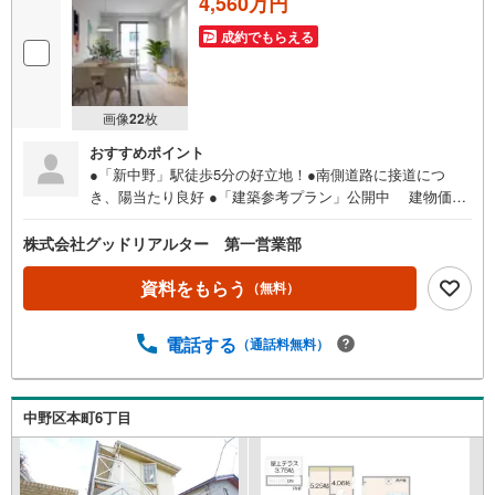
4,560万円
成約でもらえる
画像
22
枚
おすすめポイント
●「新中野」駅徒歩5分の好立地！●南側道路に接道につ
き、陽当たり良好 ●「建築参考プラン」公開中 建物価格:
1590万円/建物面積:62.78m2●利便性と静かな暮らしを享受
できる立地【土地売買契約締結後、3か月以内に当社と建物
株式会社グッドリアルター 第一営業部
の建築請負契約が締結されることを停止条件として販売し
ます。この期間内に建物の建築請負契約が締結されなかっ
資料をもらう
（無料）
た場合には、土地売買契約は白紙となり、受領した手付金
等は、全額無条件で返還いたします。】━━━━━━━━
電話する
（通話料無料）
━━━━━━━━━━━━━━━■【まずは〈〈資料をもら
う〉〉をクリック！】周辺環境やWEBだけではわからない
情報もしっかりご説明させていただきます。〇ご自宅やご
指定の場所まで送迎も行っております。〇物件選びから資
中野区本町6丁目
金計画、購入後のことまで経験豊富なスタッフがサポート
いたします！〇土日祝日はもちろん、お仕事終わりの時間
帯でもご案内いたします。当日案内希望など、お気軽にお