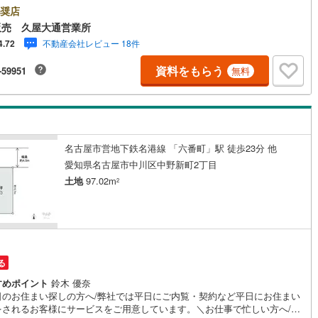
外でのご内覧もご対応いたします。＼本物件の他にも気になる物件がある
奨店
5
)
七尾線
(
2
)
/不動産業者間で不動産情報が共有されているので、名古屋市全域や、その
販売 久屋大通営業所
接エリアでもご内覧が可能です！ 【ウィル不動産販売 久屋大通営業所】
不動産会社レビュー 18件
4.72
高山本線（JR西日本）
(
1
)
下鉄東山線「栄」駅7A出口から徒歩1分、名城線「久屋大通」駅7A出口か
1分◎お子様が遊べるキッズスペースあり◎営業時間 10:00～19:00（定
資料をもらう
-59951
無料
JR西日本）
(
118
)
湖西線
(
205
)
無し） 上記時間はお電話が繋がりやすくなっております。ぜひお気軽にご
下さい！現地を見学される場合は「室内・現地を見学する（無料）」ボタ
福知山線
(
220
)
りご希望の日時をご記入いただけますとスムーズにご案内が可能です。
54
)
播但線
(
117
)
名古屋市営地下鉄名港線 「六番町」駅 徒歩23分 他
)
津山線
(
15
)
愛知県名古屋市中川区中野新町2丁目
)
伯備線
(
33
)
土地
97.02m
2
)
呉線
(
101
)
)
山口線
(
3
)
2
)
美祢線
(
0
)
る
因美線
(
20
)
すめポイント
鈴木 優奈
日のお住まい探しの方へ/弊社では平日にご内覧・契約など平日にお住まい
をされるお客様にサービスをご用意しています。＼お仕事で忙しい方へ/午
草津線
(
65
)