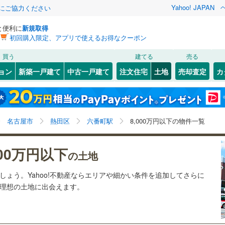
Yahoo! JAPAN
金にご協力ください
と便利に
新規取得
初回購入限定、アプリで使えるお得なクーポン
検索条件を保存しました
買う
建てる
売る
29
)
札沼線
(
7
)
建ち方、日当たり
ョン
新築一戸建て
中古一戸建て
注文住宅
土地
売却査定
カ
この検索条件の新着物件通知は、
マイページ
から設定できます。
室蘭本線
(
6
)
以上
（
8
）
角地
（
2
）
岩手
宮城
秋田
山形
22
)
富良野線
(
0
)
1
)
(
24
)
(
5
)
(
13
)
(
6
)
6
）
整形地
（
9
）
六番町駅、8,000万円、建築条件付き土地を含む
神奈川
埼玉
千葉
茨城
1
)
釧網本線
(
0
)
名古屋市
熱田区
六番町駅
8,000万円以下の物件一覧
契約、入居関連など
4
)
水郡線
(
131
)
長野
富山
石川
福井
000万円以下
（
2
）
第一種低層住居専用地域
（
0
）
の土地
9
)
上越線
(
48
)
閉じる
閉じる
お気に入りリストを見る
お気に入りリストを見る
閉じる
閉じる
岐阜
静岡
三重
ましょう。Yahoo!不動産ならエリアや細かい条件を追加してさらに
検索条件を保存する
9
)
水戸線
(
48
)
の理想の土地に出会えます。
)
仙山線
(
166
)
マイページ
駅が始発駅
（
0
）
海まで2km以内
（
0
）
兵庫
京都
滋賀
奈良
)
気仙沼線
(
3
)
応