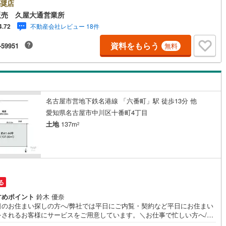
外でのご内覧もご対応いたします。＼本物件の他にも気になる物件がある
奨店
/不動産業者間で不動産情報が共有されているので、名古屋市全域や、その
販売 久屋大通営業所
5
)
鶴見線
(
52
)
接エリアでもご内覧が可能です！ 【ウィル不動産販売 久屋大通営業所】
不動産会社レビュー 18件
4.72
下鉄東山線「栄」駅7A出口から徒歩1分、名城線「久屋大通」駅7A出口か
5
)
根岸線
(
124
)
1分◎お子様が遊べるキッズスペースあり◎営業時間 10:00～19:00（定
資料をもらう
-59951
無料
無し） 上記時間はお電話が繋がりやすくなっております。ぜひお気軽にご
6
)
中央本線（JR東日本）
(
1,006
)
下さい！現地を見学される場合は「室内・現地を見学する（無料）」ボタ
りご希望の日時をご記入いただけますとスムーズにご案内が可能です。
169
)
八高線
(
701
)
10
)
大糸線（JR東日本）
(
11
)
名古屋市営地下鉄名港線 「六番町」駅 徒歩13分 他
各駅停車）
(
245
)
埼京線
(
362
)
愛知県名古屋市中川区十番町4丁目
土地
137m
2
)
東海道本線（JR東海）
(
922
)
2
)
飯田線
(
351
)
)
高山本線（JR東海）
(
45
)
る
JR東海）
(
92
)
紀勢本線（JR東海）
(
11
)
すめポイント
鈴木 優奈
博多南線
(
27
)
日のお住まい探しの方へ/弊社では平日にご内覧・契約など平日にお住まい
をされるお客様にサービスをご用意しています。＼お仕事で忙しい方へ/午
R西日本）
(
1
)
北陸本線
(
34
)
0時から午後7時まで”毎日”営業しています。事前にご予約頂きましたら営業