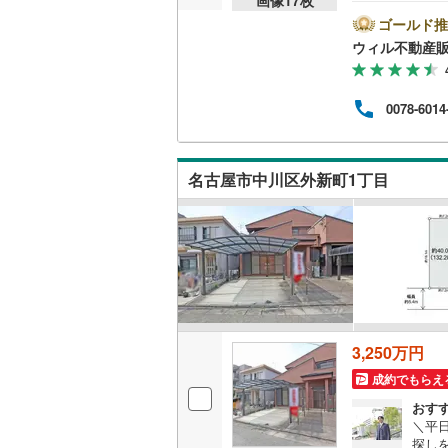
前1
時間
ゴールド推
桜井線
(
63
方へ
ウィル不動産
他隣
阪和線
(
15
◎地
ら徒歩
おおさか
0078-6014
休日
連絡
内子線
(
0
)
ンよ
鳴門線
(
2
)
名古屋市中川区外新町1丁目
土讃線
(
10
鹿児島本
三角線
(
9
)
長崎本線
(
3,250万円
佐世保線
(
成約でもらえ
豊肥本線
(
おす
＼平
日南線
(
21
探し