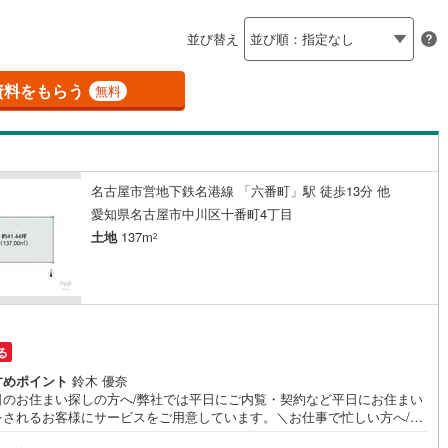
島根
岡山
広島
山口
釜石線
(
0
)
ン内見(相談)可
（
9
）
IT重説可
（
4
）
並び替え
花輪線
(
1
)
香川
愛媛
高知
保存した条件を見る
磐越東線
(
35
)
資料をもらう
ン対応とは？
無料
佐賀
長崎
熊本
大分
陸羽東線
(
22
)
63
)
米坂線
(
0
)
名古屋市営地下鉄名港線 「六番町」駅 徒歩13分 他
五能線
(
0
)
この条件で検索する
この条件で検索する
この条件で検索する
この条件で検索する
この条件で検索する
この条件で検索する
市区町村以下を選択
市区町村を選択す
駅を選択する
愛知県名古屋市中川区十番町4丁目
4
)
白新線
(
5
)
土地
137m
2
越後線
(
17
)
ライン（宇都宮～逗子）
湘南新宿ライン（前橋～小田原）
(
1,070
)
る
3
)
内房線
(
476
)
すめポイント
鈴木 優奈
日のお住まい探しの方へ/弊社では平日にご内覧・契約など平日にお住まい
1
)
鹿島線
(
4
)
をされるお客様にサービスをご用意しています。＼お仕事で忙しい方へ/午
0時から午後7時まで”毎日”営業しています。事前にご予約頂きましたら営業
7
)
東海道本線
(
602
)