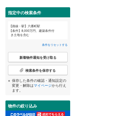
田沢湖線
(
4
)
指定中の検索条件
八戸線
(
0
)
磐越西線
(
32
)
詳しく見る
路線・駅
六番町駅
宮崎
鹿児島
沖縄
条件
8,000万円、建築条件付
陸羽西線
(
1
)
き土地を含む
左沢線
(
23
)
条件をリセットする
津軽線
(
6
)
こ
する
る
条件をリセットする
条件をリセットする
条件をリセットする
条件をリセットする
条件をリセットする
条件をリセットする
新着物件通知を受け取る
の
信越本線
(
32
)
検
索
検索条件を保存する
弥彦線
(
0
)
条
件
保存した条件の確認・通知設定の
総武本線
(
817
)
で
変更・解除は
マイページ
から行え
通
ます。
知
京葉線
(
102
)
を
受
久留里線
(
172
)
物件の絞り込み
け
取
山手線
(
25
)