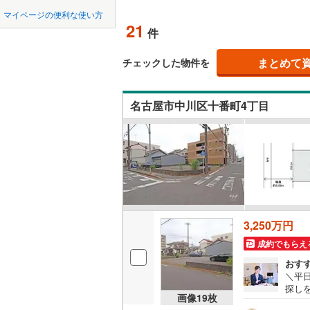
中国
鳥取
北上線
(
1
)
マイページの便利な使い方
オンライ
21
件
山田線
(
5
)
四国
徳島
大湊線
(
0
)
まとめて
オンライ
チェックした物件を
九州・沖縄
福岡
只見線
(
4
)
名古屋市中川区十番町4丁目
奥羽本線
(
男鹿線
(
1
)
0
0
0
0
0
0
該当物件
該当物件
該当物件
該当物件
該当物件
該当物件
件
件
件
件
件
件
羽越本線
(
飯山線
(
0
)
湘南新宿
3,250万円
(
903
)
成約でもらえ
外房線
(
76
おす
＼平
成田線
(
14
探し
画像
19
枚
前1
東金線
(
27