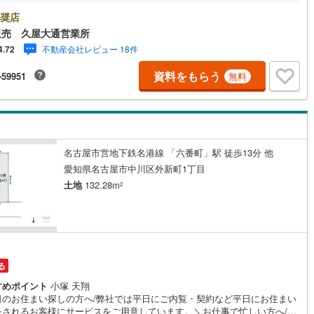
0時から午後7時まで”毎日”営業しています。事前にご予約頂きましたら営業
外でのご内覧もご対応いたします。＼本物件の他にも気になる物件がある
奨店
)
片町線
(
106
)
/不動産業者間で不動産情報が共有されているので、名古屋市全域や、その
販売 久屋大通営業所
接エリアでもご内覧が可能です！ 【ウィル不動産販売 久屋大通営業所】
4
)
関西空港線
(
2
)
不動産会社レビュー 18件
4.72
下鉄東山線「栄」駅7A出口から徒歩1分、名城線「久屋大通」駅7A出口か
1分◎お子様が遊べるキッズスペースあり◎営業時間 10:00～19:00（定
東線
(
58
)
本四備讃線
(
7
)
資料をもらう
-59951
無料
無し） 上記時間はお電話が繋がりやすくなっております。ぜひお気軽にご
下さい！現地を見学される場合は「室内・現地を見学する（無料）」ボタ
予土線
(
0
)
りご希望の日時をご記入いただけますとスムーズにご案内が可能です。
徳島線
(
6
)
2
)
土讃線
(
9
)
名古屋市営地下鉄名港線 「六番町」駅 徒歩13分 他
愛知県名古屋市中川区外新町1丁目
線
(
544
)
香椎線
(
70
)
土地
132.28m
2
肥薩線
(
3
)
13
)
唐津線
(
1
)
1
)
大村線
(
1
)
る
61
)
日豊本線
(
317
)
すめポイント
小塚 天翔
日のお住まい探しの方へ/弊社では平日にご内覧・契約など平日にお住まい
)
吉都線
(
9
)
をされるお客様にサービスをご用意しています。＼お仕事で忙しい方へ/午