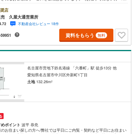
0時から午後7時まで”毎日”営業しています。事前にご予約頂きましたら営業
10
)
宮崎空港線
(
4
)
外でのご内覧もご対応いたします。＼本物件の他にも気になる物件がある
奨店
/不動産業者間で不動産情報が共有されているので、名古屋市全域や、その
販売 久屋大通営業所
線
(
366
)
上越新幹線
(
168
)
接エリアでもご内覧が可能です！ 【ウィル不動産販売 久屋大通営業所】
不動産会社レビュー 18件
4.72
下鉄東山線「栄」駅7A出口から徒歩1分、名城線「久屋大通」駅7A出口か
線
(
185
)
北陸新幹線
(
249
)
1分◎お子様が遊べるキッズスペースあり◎営業時間 10:00～19:00（定
資料をもらう
-59951
無料
無し） 上記時間はお電話が繋がりやすくなっております。ぜひお気軽にご
線
(
155
)
北陸新幹線（JR西日本）
(
8
)
下さい！現地を見学される場合は「室内・現地を見学する（無料）」ボタ
りご希望の日時をご記入いただけますとスムーズにご案内が可能です。
幹線
(
1
)
地下鉄南北線
(
12
)
札幌市営地下鉄東西線
(
14
)
名古屋市営地下鉄名港線 「六番町」駅 徒歩13分 他
愛知県名古屋市中川区外新町1丁目
下鉄南北線
(
238
)
仙台市地下鉄東西線
(
86
)
土地
132.26m
2
ロ丸ノ内線
(
54
)
東京メトロ丸ノ内方南支線
(
16
)
ロ東西線
(
122
)
東京メトロ千代田線
(
44
)
ロ半蔵門線
(
12
)
東京メトロ南北線
(
43
)
る
線
(
42
)
都営三田線
(
51
)
すめポイント
波平 恭尭
日のお住まい探しの方へ/弊社では平日にご内覧・契約など平日にお住まい
戸線
(
67
)
横浜市営地下鉄ブルーライン
(
353
)