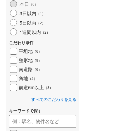
本日
（
0
）
和歌山線
(
170
)
3日以内
（
1
）
東西線
(
26
)
5日以内
（
2
）
予讃線
(
30
)
1週間以内
（
2
）
高徳線
(
21
)
こだわり条件
牟岐線
(
9
)
平坦地
（
6
）
整形地
（
9
）
山陽本線（JR九州）
(
8
)
南道路
（
6
）
篠栗線
(
50
)
角地
（
2
）
指宿枕崎線
(
247
)
前道6m以上
（
8
）
筑肥線
(
48
)
すべてのこだわりを見る
久大本線
(
65
)
キーワードで探す
日田彦山線
(
20
)
筑豊本線
(
46
)