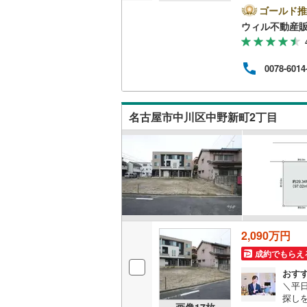
時間
ゴールド推
越美北線
(
方へ
ウィル不動産
他隣
氷見線
(
2
)
◎地
ら徒歩
0078-6014
紀勢本線（
休日
連絡
桜島線
(
9
)
ンよ
名古屋市中川区中野新町2丁目
加古川線
(
赤穂線
(
37
宇野線
(
26
福塩線
(
67
岩徳線
(
22
2,090万円
小野田線
(
成約でもらえ
舞鶴線
(
1
)
おす
＼平
探し
木次線
(
1
)
画像
17
枚