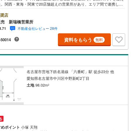
た。関西・東海・関東で20店舗超えの営業所があり、エリア間で連携した
伝いも可能です。新瑞橋駅から徒歩1分の店舗には、キッズスペースやおむ
えスペースを完備しており、お子様連れのお客様も安心してご利用いただ
奨店
道
(
11
)
北越急行ほくほく線
(
1
)
す。●平日のお住まい探しの方へ●弊社では平日にご内覧や契約を希望され
販売 新瑞橋営業所
客様のために、「平日会員制度」という割引プランをご用意しています。●
て銀河鉄道
(
5
)
青い森鉄道
(
8
)
不動産会社レビュー 28件
4.71
事で忙しい方へ●午前10時から午後7時まで、毎日営業しております。事前
予約いただければ、営業時間外でのご内覧にも対応いたします。また、オ
弘南線
(
0
)
弘南鉄道大鰐線
(
0
)
資料をもらう
-50014
無料
イン内覧や事前のLINE相談も可能です。●すぐの内覧も可能です●弊社は定
なく営業しており、当日のご内覧も承ります。弊社で掲載している物件以
鉄道鳥海山ろく線
(
1
)
福島交通飯坂線
(
37
)
もご紹介可能ですので、一度ご相談ください。●その他の相談もプロが対応
件に関することはもちろん、住宅ローンなどの資金面やリフォームに関する
長野線
(
5
)
上田電鉄別所線
(
3
)
など、お住まいに関するどんなことでもお気軽にご相談ください。
イトレール
(
99
)
関東鉄道竜ケ崎線
(
7
)
名古屋市営地下鉄名港線 「六番町」駅 徒歩23分 他
愛知県名古屋市中川区中野新町2丁目
鉄道大洗鹿島線
(
133
)
ひたちなか海浜鉄道湊線
(
9
)
土地
98.02m
2
66
)
千葉都市モノレール
(
133
)
鉄道上毛線
(
85
)
秩父鉄道
(
59
)
線
(
48
)
つくばエクスプレス
(
200
)
る
405
)
京成押上線
(
39
)
すめポイント
小塚 天翔