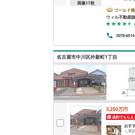
画像
17
枚
前1
後藤寺線
(
時間
ゴールド推
方へ
ウィル不動産
東北新幹
他隣
◎地
秋田新幹
ら徒歩
0078-6014
休日
山陽新幹
連絡
ンよ
西九州新
名古屋市中川区外新町1丁目
地下鉄
札幌市営
仙台市地
東京メト
東京メト
3,250万円
東京メト
成約でもらえ
都営浅草
おす
＼平
都営大江