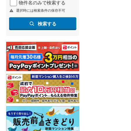
物件名のみで検索する
北海道新幹線
(
2
)
選択時には検索条件の保存不可
山形新幹線
(
269
)
検索する
東海道新幹線
(
373
)
九州新幹線
(
138
)
札幌市営地下鉄東豊線
(
9
)
東京メトロ銀座線
(
2
)
東京メトロ日比谷線
(
17
)
東京メトロ有楽町線
(
81
)
東京メトロ副都心線
(
80
)
都営新宿線
(
191
)
横浜市営地下鉄グリーンライン