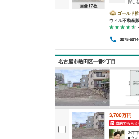
探し
画像
17
枚
前1
時間
ゴールド推
名古屋市
方へ
ウィル不動産
他隣
名古屋市
◎地
ら徒歩
0078-6014
京都市営
休日
連絡
OsakaMe
ンよ
名古屋市熱田区一番2丁目
OsakaMe
OsakaMe
福岡市地
私鉄・その他
札幌市電
(
道南いさ
3,700万円
成約でもらえ
阿武隈急
おす
秋田内陸
■ウ