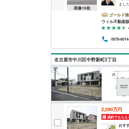
まし
画像
16
枚
お手
つ替
ゴールド推
いすみ鉄
けま
ウィル不動産
るお
IGRいわ
お仕
にご
弘南鉄道
0078-6014
ンラ
休日
由利高原
外に
●物
長野電鉄
名古屋市中川区中野新町2丁目
こと
宇都宮ラ
鹿島臨海
小湊鐵道
(
上毛電気
2,290万円
流鉄流山
成約でもらえ
京成本線
(
おす