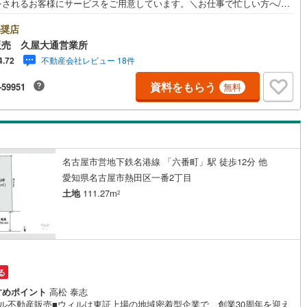
をされるお客様にサービスをご用意しています。＼お仕事で忙しい方へ/午
0時から午後7時まで”毎日”営業しています。事前にご予約頂きましたら営業
外でのご内覧もご対応いたします。＼本物件の他にも気になる物件がある
奨店
営地下鉄東山線
(
228
)
名古屋市営地下鉄名城線
(
202
)
/不動産業者間で不動産情報が共有されているので、名古屋市全域や、その
販売 久屋大通営業所
接エリアでもご内覧が可能です！ 【ウィル不動産販売 久屋大通営業所】
不動産会社レビュー 18件
4.72
営地下鉄桜通線
(
150
)
名古屋市営地下鉄上飯田線
(
43
)
下鉄東山線「栄」駅7A出口から徒歩1分、名城線「久屋大通」駅7A出口か
1分◎お子様が遊べるキッズスペースあり◎営業時間 10:00～19:00（定
資料をもらう
-59951
無料
地下鉄烏丸線
(
124
)
京都市営地下鉄東西線
(
111
)
無し） 上記時間はお電話が繋がりやすくなっております。ぜひお気軽にご
下さい！現地を見学される場合は「室内・現地を見学する（無料）」ボタ
tro今里筋線
(
45
)
OsakaMetro御堂筋線
(
66
)
りご希望の日時をご記入いただけますとスムーズにご案内が可能です。
tro四つ橋線
(
14
)
OsakaMetro中央線
(
27
)
名古屋市営地下鉄名港線 「六番町」駅 徒歩12分 他
tro堺筋線
(
5
)
神戸市営地下鉄西神・山手線
(
45
)
愛知県名古屋市熱田区一番2丁目
下鉄空港線
(
51
)
福岡市地下鉄箱崎線
(
2
)
土地
111.27m
2
3
)
函館市電
(
0
)
りび鉄道
(
0
)
わたらせ渓谷鐵道
(
17
)
る
行
(
42
)
会津鉄道
(
4
)
すめポイント
高松 泰志
縦貫鉄道
(
0
)
しなの鉄道北しなの線
(
5
)
ィル不動産販売■ウィルは東証上場の地域密着型企業で、創業30周年を迎え