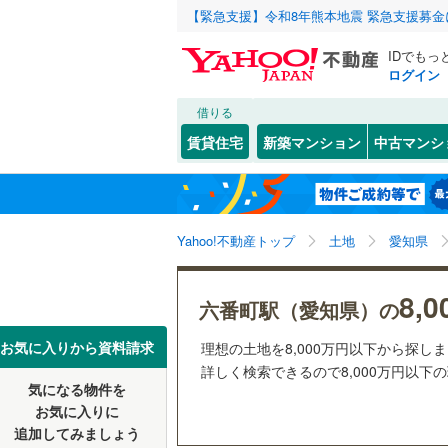
【緊急支援】令和8年熊本地震 緊急支援募
IDでもっ
ログイン
借りる
北海道
JR
北海道
函館本線
(
こだわり条件
配置、向き、
賃貸住宅
新築マンション
中古マンシ
石勝線
(
0
)
前道6m
東北
青森
根室本線
(
(
9
)
(
14
)
(
2
平坦地
（
関東
東京
石北本線
(
Yahoo!不動産トップ
土地
愛知県
販売、価格、
常磐線
(
58
信越・北陸
新潟
8,
更地渡し
六番町駅（愛知県）の
高崎線
(
53
東海
愛知
お気に入りから資料請求
理想の土地を8,000万円以下から探し
立地
両毛線
(
25
詳しく検索できるので8,000万円以下
烏山線
(
90
気になる物件を
最寄りの
近畿
大阪
お気に入りに
石巻線
(
43
追加してみましょう
オンライン対