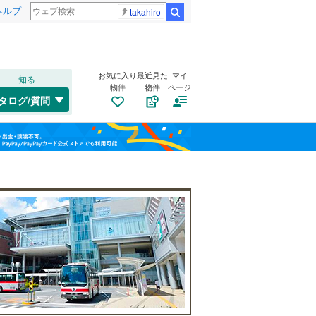
ヘルプ
takahiro
検索
お気に入り
最近見た
マイ
知る
物件
物件
ページ
千歳線
(
9
)
タログ/質問
日高本線
(
0
)
南道路
（
6
）
福島
宗谷本線
(
0
)
古家あり
（
1
）
栃木
群馬
山梨
東北本線
(
1,094
)
川越線
(
300
)
吾妻線
(
31
)
日光線
(
121
)
仙石線
(
168
)
小学校まで1km以内
（
11
）
和歌山
大船渡線
(
1
)