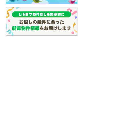
(
127
)
名古屋市営地下鉄鶴舞線
(
151
)
名古屋市営地下鉄名港線
(
75
)
OsakaMetro長堀鶴見緑地線
(
27
)
OsakaMetro谷町線
(
68
)
OsakaMetro千日前線
(
24
)
神戸市営地下鉄海岸線
(
4
)
福岡市地下鉄七隈線
(
154
)
函館市電宝来・谷地頭線
(
0
)
真岡鐵道
(
10
)
山形鉄道フラワー長井線
(
0
)
えちごトキめき鉄道妙高はねうまラ