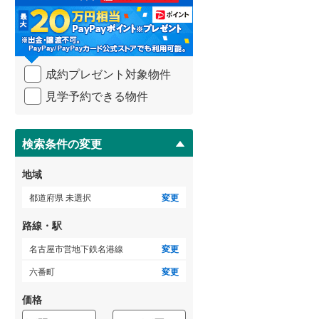
る
・
武蔵野線
(
850
)
条
件
横須賀線
(
274
)
を
成約プレゼント対象物件
マ
青梅線
(
316
)
イ
見学予約できる物件
ペ
小海線
(
36
)
ー
ジ
京浜東北線
(
790
)
に
検索条件の変更
総武線
(
555
)
保
存
地域
御殿場線
(
104
)
す
る
都道府県 未選択
変更
中央本線（JR東海）
(
374
)
路線・駅
太多線
(
77
)
名古屋市営地下鉄名港線
変更
名松線
(
5
)
六番町
変更
東海道本線（JR西日本）
(
564
)
価格
小浜線
(
6
)