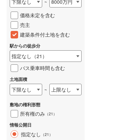
下限なし
8000万円
~
城端線
(
0
)
価格未定を含む
関西本線（JR西日本）
(
257
)
売主
大阪環状線
(
54
)
建築条件付土地を含む
山陽本線（JR西日本）
(
436
)
駅からの徒歩分
姫新線
(
119
)
指定なし
（
21
）
吉備線
(
23
)
バス乗車時間も含む
芸備線
(
60
)
土地面積
下限なし
上限なし
~
可部線
(
82
)
宇部線
(
2
)
敷地の権利形態
山陰本線
(
255
)
所有権のみ
（
21
）
境線
(
13
)
情報公開日
指定なし
（
21
）
奈良線
(
123
)