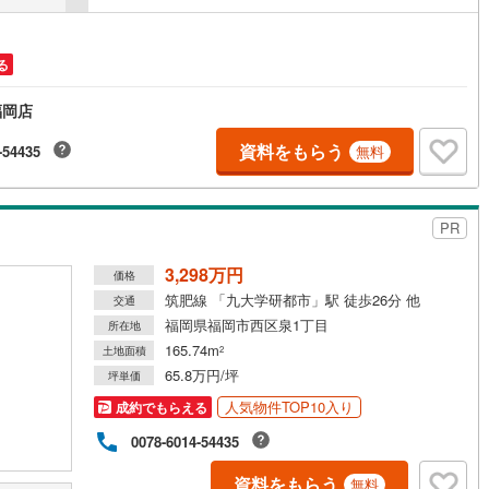
10
)
宮崎空港線
(
4
)
線
(
356
)
上越新幹線
(
158
)
る
線
(
174
)
北陸新幹線
(
238
)
福岡店
線
(
156
)
北陸新幹線（JR西日本）
(
8
)
資料をもらう
-54435
無料
幹線
(
1
)
PR
地下鉄南北線
(
12
)
札幌市営地下鉄東西線
(
14
)
3,298万円
価格
下鉄南北線
(
231
)
仙台市地下鉄東西線
(
86
)
筑肥線 「九大学研都市」駅 徒歩26分 他
交通
ロ丸ノ内線
(
53
)
東京メトロ丸ノ内方南支線
(
15
)
福岡県福岡市西区泉1丁目
所在地
165.74m
土地面積
2
ロ東西線
(
114
)
東京メトロ千代田線
(
40
)
65.8万円/坪
坪単価
ロ半蔵門線
(
12
)
東京メトロ南北線
(
43
)
人気物件TOP10入り
成約でもらえる
0078-6014-54435
線
(
40
)
都営三田線
(
47
)
資料をもらう
戸線
(
68
)
横浜市営地下鉄ブルーライン
(
347
)
無料