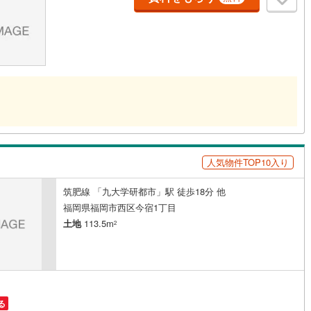
営地下鉄東山線
(
220
)
名古屋市営地下鉄名城線
(
201
)
営地下鉄桜通線
(
144
)
名古屋市営地下鉄上飯田線
(
42
)
地下鉄烏丸線
(
121
)
京都市営地下鉄東西線
(
109
)
tro今里筋線
(
46
)
OsakaMetro御堂筋線
(
67
)
tro四つ橋線
(
14
)
OsakaMetro中央線
(
28
)
人気物件TOP10入り
tro堺筋線
(
5
)
神戸市営地下鉄西神・山手線
(
42
)
筑肥線 「九大学研都市」駅 徒歩18分 他
下鉄空港線
(
49
)
福岡市地下鉄箱崎線
(
2
)
福岡県福岡市西区今宿1丁目
土地
113.5m
2
3
)
函館市電
(
0
)
りび鉄道
(
0
)
わたらせ渓谷鐵道
(
19
)
行
(
42
)
会津鉄道
(
4
)
る
縦貫鉄道
(
0
)
しなの鉄道北しなの線
(
4
)