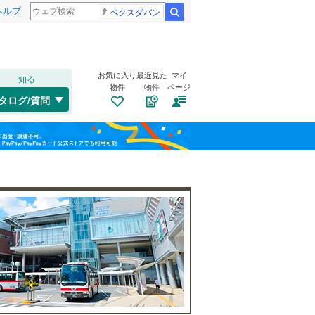
ヘルプ
ペクスダバン
検索
お気に入り
最近見た
マイ
知る
物件
物件
ページ
千歳線
(
9
)
タログ/質問
日高本線
(
0
)
南道路
（
2
）
福島
宗谷本線
(
0
)
(
0
)
(
0
)
(
1
)
古家あり
（
5
）
栃木
群馬
山梨
東北本線
(
1,073
)
川越線
(
298
)
(
0
)
(
0
)
(
0
)
吾妻線
(
27
)
日光線
(
127
)
仙石線
(
162
)
小学校まで1km以内
（
0
）
和歌山
大船渡線
(
1
)