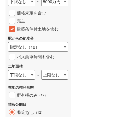
下限なし
8000万円
~
城端線
(
0
)
価格未定を含む
関西本線（JR西日本）
(
257
)
売主
大阪環状線
(
56
)
建築条件付土地を含む
山陽本線（JR西日本）
(
436
)
駅からの徒歩分
姫新線
(
123
)
指定なし
（
12
）
吉備線
(
23
)
バス乗車時間も含む
芸備線
(
61
)
土地面積
下限なし
上限なし
~
可部線
(
82
)
宇部線
(
2
)
敷地の権利形態
山陰本線
(
258
)
所有権のみ
（
12
）
境線
(
13
)
情報公開日
指定なし
（
12
）
奈良線
(
123
)