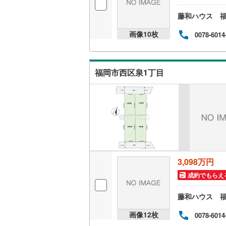
藤和ハウス 
いすみ鉄
画像
10
枚
0078-6014
IGRいわ
弘南鉄道
福岡市西区泉1丁目
由利高原
長野電鉄
宇都宮ラ
鹿島臨海
小湊鐵道
(
3,098万円
上毛電気
成約でもらえ
流鉄流山
藤和ハウス 
京成本線
(
画像
12
枚
0078-6014