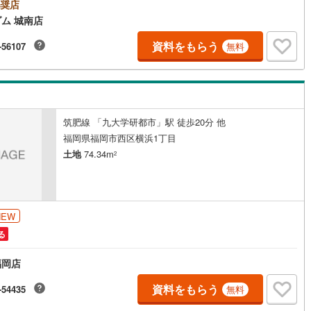
ハウスフリーダム城南店の強み【取り扱い物件が豊富】地域密着型の不動
奨店
社として、城南区・早良区・中央区・南区・春日市・那珂川市等の物件情
ム 城南店
4
)
鶴見線
(
49
)
多数取り扱っております。福岡県内に3店舗ございますので、その他エリア
件紹介ももちろん可能でございます。スタッフにお家のことは何でもお聞
資料をもらう
-56107
無料
4
)
根岸線
(
113
)
さい。新築一戸建て・中古物件・土地など、数ある物件の中からお客様の
望に沿ったご提案をいたします。
0
)
中央本線（JR東日本）
(
1,008
)
165
)
八高線
(
692
)
筑肥線 「九大学研都市」駅 徒歩20分 他
10
)
大糸線（JR東日本）
(
11
)
福岡県福岡市西区横浜1丁目
各駅停車）
(
242
)
埼京線
(
349
)
土地
74.34m
2
)
東海道本線（JR東海）
(
919
)
8
)
飯田線
(
358
)
NEW
)
高山本線（JR東海）
(
45
)
る
JR東海）
(
87
)
紀勢本線（JR東海）
(
10
)
福岡店
博多南線
(
27
)
資料をもらう
-54435
無料
R西日本）
(
1
)
北陸本線
(
32
)