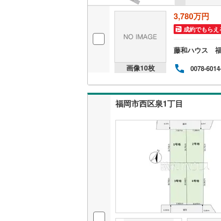
後藤寺線
(
3,780万円
東北新幹
成約でもらえ
秋田新幹
藤和ハウス 
山陽新幹
画像
10
枚
0078-6014
西九州新
福岡市西区泉1丁目
地下鉄
札幌市営
仙台市地
東京メト
東京メト
東京メト
都営浅草
都営大江