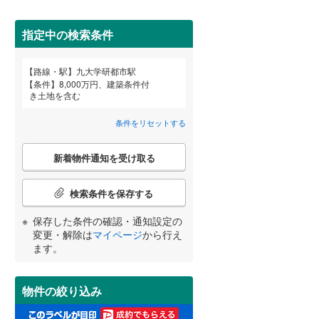
田沢湖線
(
5
)
指定中の検索条件
八戸線
(
0
)
磐越西線
(
33
)
詳しく見る
路線・駅
九大学研都市駅
宮崎
鹿児島
沖縄
条件
8,000万円、建築条件付
陸羽西線
(
1
)
き土地を含む
左沢線
(
23
)
条件をリセットする
津軽線
(
2
)
こ
する
る
条件をリセットする
条件をリセットする
条件をリセットする
条件をリセットする
条件をリセットする
条件をリセットする
新着物件通知を受け取る
の
信越本線
(
33
)
検
索
検索条件を保存する
弥彦線
(
0
)
条
件
保存した条件の確認・通知設定の
総武本線
(
816
)
で
変更・解除は
マイページ
から行え
通
ます。
知
京葉線
(
96
)
を
受
久留里線
(
176
)
物件の絞り込み
け
取
山手線
(
23
)