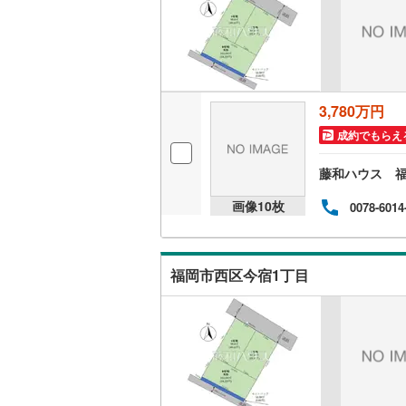
桜井線
(
66
阪和線
(
15
おおさか
3,780万円
内子線
(
0
)
成約でもらえ
鳴門線
(
2
)
藤和ハウス 
土讃線
(
10
画像
10
枚
0078-6014
鹿児島本
三角線
(
10
福岡市西区今宿1丁目
長崎本線
(
佐世保線
(
豊肥本線
(
日南線
(
21