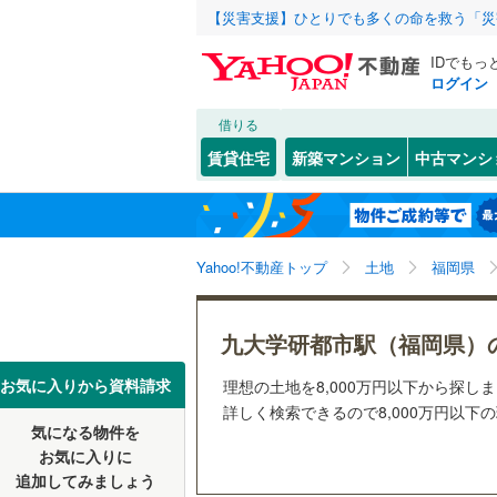
【災害支援】ひとりでも多くの命を救う「災
IDでもっ
ログイン
借りる
北海道
JR
北海道
函館本線
(
こだわり条件
配置、向き、
賃貸住宅
新築マンション
中古マンシ
石勝線
(
0
)
前道6m
東北
青森
根室本線
(
(
13
)
(
5
)
(
7
平坦地
（
関東
東京
石北本線
(
Yahoo!不動産トップ
土地
福岡県
販売、価格、
常磐線
(
57
信越・北陸
新潟
更地渡し
九大学研都市駅（福岡県）
(
1
)
(
2
)
(
0
高崎線
(
52
東海
愛知
お気に入りから資料請求
理想の土地を8,000万円以下から探し
立地
両毛線
(
26
詳しく検索できるので8,000万円以下
烏山線
(
92
気になる物件を
最寄りの
近畿
大阪
お気に入りに
(
0
)
(
0
)
(
0
石巻線
(
44
追加してみましょう
オンライン対