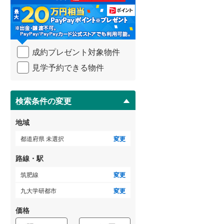
る
・
武蔵野線
(
837
)
条
件
横須賀線
(
268
)
を
成約プレゼント対象物件
マ
青梅線
(
315
)
イ
見学予約できる物件
ペ
小海線
(
36
)
ー
ジ
京浜東北線
(
757
)
に
検索条件の変更
総武線
(
560
)
保
存
地域
御殿場線
(
104
)
す
る
都道府県 未選択
変更
中央本線（JR東海）
(
372
)
路線・駅
太多線
(
77
)
筑肥線
変更
名松線
(
4
)
九大学研都市
変更
東海道本線（JR西日本）
(
573
)
価格
小浜線
(
6
)