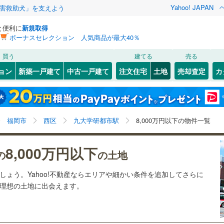
Yahoo! JAPAN
害救助犬」を支えよう
と便利に
新規取得
ボーナスセレクション 人気商品が最大40％
検索条件を保存しました
買う
建てる
売る
29
)
札沼線
(
7
)
建ち方、日当たり
ョン
新築一戸建て
中古一戸建て
注文住宅
土地
売却査定
カ
この検索条件の新着物件通知は、
マイページ
から設定できます。
室蘭本線
(
6
)
以上
（
1
）
角地
（
0
）
岩手
宮城
秋田
山形
23
)
富良野線
(
0
)
美咲が丘
)
(
12
)
(
12
)
(
3
)
(
3
)
(
5
)
4
）
整形地
（
6
）
(
0
)
九大学研都市駅、8,000万円、建築条件付き土地を含む
神奈川
埼玉
千葉
茨城
1
)
釧網本線
(
0
)
福岡市
西区
九大学研都市駅
8,000万円以下の物件一覧
契約、入居関連など
4
)
水郡線
(
134
)
長野
富山
石川
福井
8,000万円以下
（
0
）
第一種低層住居専用地域
（
5
）
の
の土地
虹ノ松原
)
(
1
)
(
2
)
(
1
)
(
0
)
(
1
)
4
)
上越線
(
48
)
(
2
)
閉じる
閉じる
お気に入りリストを見る
お気に入りリストを見る
閉じる
閉じる
岐阜
静岡
三重
ましょう。Yahoo!不動産ならエリアや細かい条件を追加してさらに
検索条件を保存する
6
)
水戸線
(
47
)
の理想の土地に出会えます。
)
仙山線
(
161
)
マイページ
駅が始発駅
（
0
）
海まで2km以内
（
1
）
兵庫
京都
滋賀
奈良
)
(
0
)
(
0
)
(
0
)
(
0
)
(
3
)
)
気仙沼線
(
3
)
応