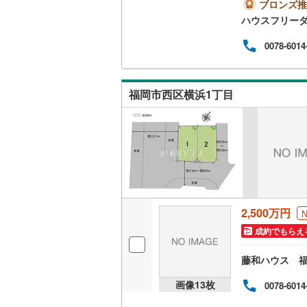
です
ブロンズ推
産会
ハウスフリーダ
南武線
(
28
報を
の物
0078-6014
横浜線
(
93
き下
ご要
相模線
(
74
福岡市西区横浜1丁目
五日市線
(
篠ノ井線
(
常磐線（
伊東線
(
48
身延線
(
16
2,500万円
武豊線
(
38
成約でもらえ
関西本線（
藤和ハウス 
参宮線
(
3
)
画像
13
枚
0078-6014
大糸線（J