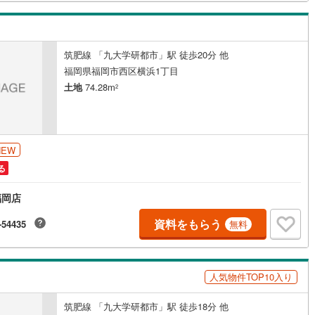
5
)
七尾線
(
2
)
高山本線（JR西日本）
(
1
)
筑肥線 「九大学研都市」駅 徒歩20分 他
福岡県福岡市西区横浜1丁目
JR西日本）
(
117
)
湖西線
(
206
)
土地
74.28m
2
福知山線
(
223
)
53
)
播但線
(
121
)
)
津山線
(
15
)
NEW
る
)
伯備線
(
33
)
福岡店
)
呉線
(
103
)
資料をもらう
-54435
無料
)
山口線
(
3
)
2
)
美祢線
(
0
)
人気物件TOP10入り
因美線
(
20
)
草津線
(
67
)
筑肥線 「九大学研都市」駅 徒歩18分 他