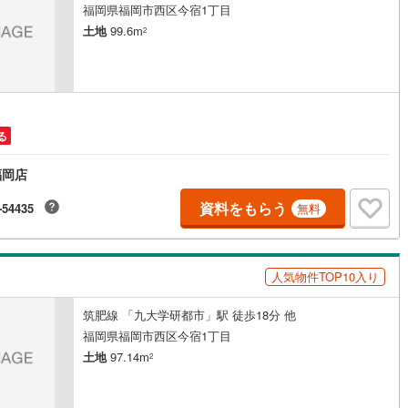
福岡県福岡市西区今宿1丁目
)
片町線
(
104
)
土地
99.6m
2
7
)
関西空港線
(
2
)
東線
(
61
)
本四備讃線
(
7
)
予土線
(
0
)
る
徳島線
(
6
)
福岡店
2
)
土讃線
(
9
)
資料をもらう
-54435
無料
線
(
525
)
香椎線
(
65
)
)
肥薩線
(
3
)
人気物件TOP10入り
18
)
唐津線
(
1
)
筑肥線 「九大学研都市」駅 徒歩18分 他
2
)
大村線
(
1
)
福岡県福岡市西区今宿1丁目
土地
97.14m
64
)
日豊本線
(
315
)
2
)
吉都線
(
10
)