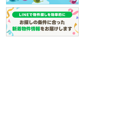
(
131
)
名古屋市営地下鉄鶴舞線
(
148
)
名古屋市営地下鉄名港線
(
59
)
OsakaMetro長堀鶴見緑地線
(
28
)
OsakaMetro谷町線
(
71
)
OsakaMetro千日前線
(
25
)
神戸市営地下鉄海岸線
(
4
)
福岡市地下鉄七隈線
(
144
)
函館市電宝来・谷地頭線
(
0
)
真岡鐵道
(
10
)
山形鉄道フラワー長井線
(
0
)
えちごトキめき鉄道妙高はねうまラ