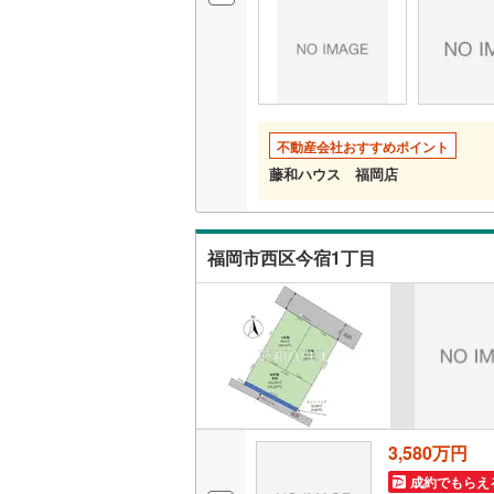
名古屋市
名古屋市
京都市営
不動産会社おすすめポイント
藤和ハウス 福岡店
OsakaMe
OsakaMe
福岡市西区今宿1丁目
OsakaMe
福岡市地
私鉄・その他
札幌市電
(
道南いさ
阿武隈急
3,580万円
成約でもらえ
秋田内陸