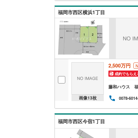
越美北線
(
福岡市西区横浜1丁目
氷見線
(
2
)
紀勢本線（
桜島線
(
9
)
加古川線
(
2,500万円
赤穂線
(
38
成約でもらえ
宇野線
(
26
藤和ハウス 
福塩線
(
67
画像
13
枚
0078-6014
岩徳線
(
22
小野田線
(
福岡市西区今宿1丁目
舞鶴線
(
1
)
木次線
(
1
)