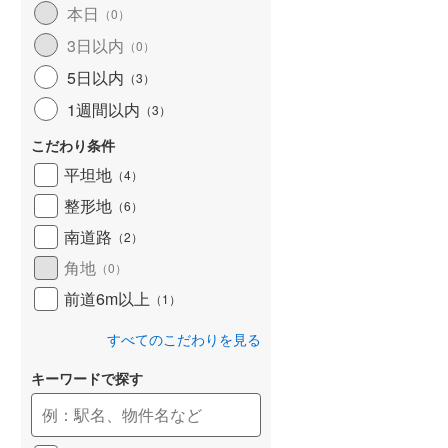
本日
（
0
）
和歌山線
(
170
)
3日以内
（
0
）
東西線
(
26
)
5日以内
（
3
）
予讃線
(
31
)
1週間以内
（
3
）
高徳線
(
21
)
こだわり条件
牟岐線
(
9
)
平坦地
（
4
）
整形地
（
6
）
山陽本線（JR九州）
(
8
)
南道路
（
2
）
篠栗線
(
49
)
角地
（
0
）
指宿枕崎線
(
246
)
前道6m以上
（
1
）
筑肥線
(
45
)
すべてのこだわりを見る
久大本線
(
60
)
キーワードで探す
日田彦山線
(
19
)
筑豊本線
(
47
)