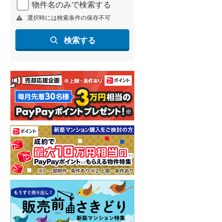
物件名のみで検索する
北海道新幹線
(
1
)
選択時には検索条件の保存不可
山形新幹線
(
263
)
検索する
東海道新幹線
(
375
)
九州新幹線
(
141
)
札幌市営地下鉄東豊線
(
9
)
東京メトロ銀座線
(
2
)
東京メトロ日比谷線
(
17
)
東京メトロ有楽町線
(
80
)
東京メトロ副都心線
(
79
)
都営新宿線
(
197
)
横浜市営地下鉄グリーンライン