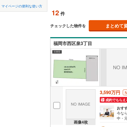
中国
鳥取
北上線
(
1
)
マイページの便利な使い方
オンライ
12
件
山田線
(
6
)
四国
徳島
大湊線
(
0
)
まとめて
オンライ
チェックした物件を
九州・沖縄
福岡
只見線
(
4
)
福岡市西区泉3丁目
奥羽本線
(
男鹿線
(
1
)
0
0
0
0
0
0
該当物件
該当物件
該当物件
該当物件
該当物件
該当物件
件
件
件
件
件
件
羽越本線
(
飯山線
(
0
)
湘南新宿
3,590万円
(
886
)
成約でもらえ
外房線
(
76
おす
今な
成田線
(
14
中・元
画像
4
枚
m）
東金線
(
27