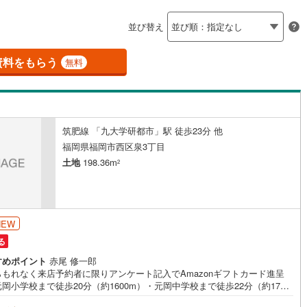
島根
岡山
広島
山口
釜石線
(
0
)
ン内見(相談)可
（
11
）
IT重説可
（
9
）
並び替え
花輪線
(
1
)
香川
愛媛
高知
保存した条件を見る
磐越東線
(
37
)
資料をもらう
ン対応とは？
無料
佐賀
長崎
熊本
大分
陸羽東線
(
22
)
57
)
米坂線
(
0
)
筑肥線 「九大学研都市」駅 徒歩23分 他
五能線
(
0
)
この条件で検索する
この条件で検索する
この条件で検索する
この条件で検索する
この条件で検索する
この条件で検索する
市区町村以下を選択
市区町村を選択す
駅を選択する
福岡県福岡市西区泉3丁目
5
)
白新線
(
5
)
土地
198.36m
2
越後線
(
17
)
ライン（宇都宮～逗子）
湘南新宿ライン（前橋～小田原）
NEW
(
1,052
)
る
3
)
内房線
(
482
)
すめポイント
赤尾 修一郎
らもれなく来店予約者に限りアンケート記入でAmazonギフトカード進呈
5
)
鹿島線
(
3
)
岡小学校まで徒歩20分（約1600m）・元岡中学校まで徒歩22分（約1732
・最寄りのスーパー「にしてつストア周船寺店」まで徒歩10分（約770m）
9
)
東海道本線
(
599
)