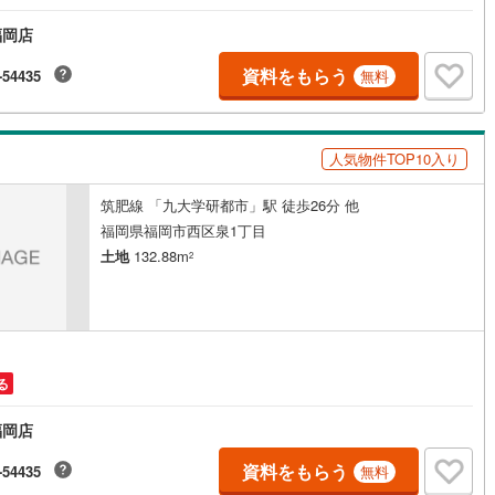
福岡店
道
(
11
)
北越急行ほくほく線
(
1
)
資料をもらう
-54435
無料
て銀河鉄道
(
6
)
青い森鉄道
(
4
)
弘南線
(
0
)
弘南鉄道大鰐線
(
0
)
人気物件TOP10入り
鉄道鳥海山ろく線
(
1
)
福島交通飯坂線
(
39
)
筑肥線 「九大学研都市」駅 徒歩26分 他
長野線
(
4
)
上田電鉄別所線
(
3
)
福岡県福岡市西区泉1丁目
土地
132.88m
2
イトレール
(
100
)
関東鉄道竜ケ崎線
(
8
)
鉄道大洗鹿島線
(
126
)
ひたちなか海浜鉄道湊線
(
9
)
68
)
千葉都市モノレール
(
135
)
鉄道上毛線
(
86
)
秩父鉄道
(
58
)
る
線
(
48
)
つくばエクスプレス
(
195
)
福岡店
420
)
京成押上線
(
39
)
資料をもらう
-54435
無料