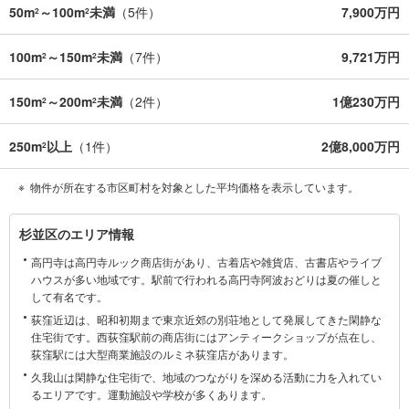
50m
～100m
未満
（
5
件）
7,900万円
2
2
100m
～150m
未満
（
7
件）
9,721万円
2
2
150m
～200m
未満
（
2
件）
1億230万円
2
2
250m
以上
（
1
件）
2億8,000万円
2
物件が所在する市区町村を対象とした平均価格を表示しています。
杉
杉並区のエリア情報
並
高円寺は高円寺ルック商店街があり、古着店や雑貨店、古書店やライブ
区
ハウスが多い地域です。駅前で行われる高円寺阿波おどりは夏の催しと
に
して有名です。
関
荻窪近辺は、昭和初期まで東京近郊の別荘地として発展してきた閑静な
す
住宅街です。西荻窪駅前の商店街にはアンティークショップが点在し、
る
荻窪駅には大型商業施設のルミネ荻窪店があります。
情
久我山は閑静な住宅街で、地域のつながりを深める活動に力を入れてい
報
るエリアです。運動施設や学校が多くあります。