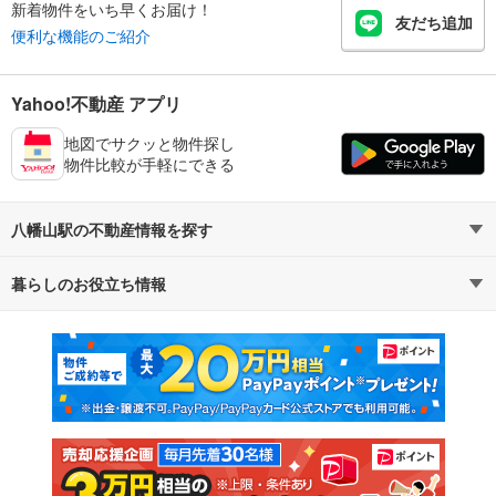
新着物件をいち早くお届け！
友だち追加
便利な機能のご紹介
Yahoo!不動産 アプリ
地図でサクッと物件探し
物件比較が手軽にできる
八幡山駅の不動産情報を探す
暮らしのお役立ち情報
不動産・住宅
賃貸住宅
マンションカタログ
教えて！住まいの先生
新築マンション
中古マンション
新築一戸建て
中古一戸建て
注文住宅
土地