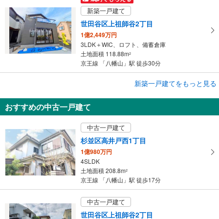
新築一戸建て
世田谷区上祖師谷2丁目
1億2,449万円
3LDK＋WIC、ロフト、備蓄倉庫
土地面積 118.88m
2
京王線 「八幡山」駅 徒歩30分
新築一戸建てをもっと見る
新築一戸建て
世田谷区上北沢1丁目
おすすめの中古一戸建て
1億2,990万円
4LDK
中古一戸建て
土地面積 108.37m
2
京王線 「八幡山」駅 徒歩17分
杉並区高井戸西1丁目
1億980万円
4SLDK
土地面積 208.8m
2
京王線 「八幡山」駅 徒歩17分
中古一戸建て
世田谷区上祖師谷2丁目