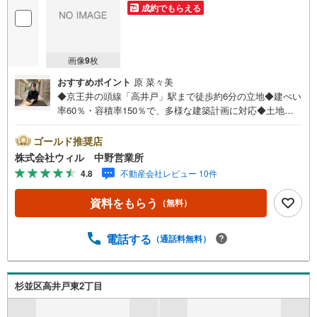
成約でもらえる
画像
9
枚
おすすめポイント
原 菜々美
◆京王井の頭線「高井戸」駅まで徒歩約6分の立地◆建ぺい
率60％・容積率150％で、多様な建築計画に対応◆土地面
積約44坪のゆとりある区画で、プランニングの自由度が高
いスケール◆朝日が気持ちよく差し込む東側道路◆建築条
ゴールド推奨店
件なしで、お好みのハウスメーカー・工務店で自由に建築
株式会社ウィル 中野営業所
可能◆プランが立てやすい整形地◆イメージを膨らませや
4.8
不動産会社レビュー 10件
すい建築参考プラン有り◆敷地が広く、賃貸併用住宅や二
世帯住宅も検討可能◆「高井戸藤が丘公園」まで徒歩約1分
資料をもらう
（無料）
の自然を感じられる住環境◆「高井戸小学校」まで徒歩約5
分の立地、小さなお子様も通いやすい距離【営業時間 10:0
0～19:00】上記時間はお電話が繋がりやすくなっておりま
電話する
（通話料無料）
す。ぜひお気軽にご連絡下さい！現地を見学される場合は
「室内・現地を見学する（無料）」ボタンよりご希望の日
時をご記入いただけますとスムーズにご案内が可能です。
杉並区高井戸東2丁目
【ウィル不動産販売はここが強み】（1）住宅ローンに精通
したローン専門部署があります！（2）施工実績多数のリフ