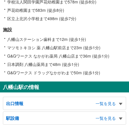
学校法人関田学園芦花幼稚園まで578m (徒歩8分)
芦花幼稚園まで583m (徒歩8分)
区立上北沢小学校まで498m (徒歩7分)
施設
八幡山ステーション歯科まで12m (徒歩1分)
マツモトキヨシ 薬 八幡山駅前店まで23m (徒歩1分)
G&Gワークス なかがわ薬局 八幡山店まで36m (徒歩1分)
日本調剤 八幡山薬局まで48m (徒歩1分)
G&Gワークス ドラッグなかがわまで50m (徒歩1分)
八幡山駅の情報
出口情報
一覧を見る
出口
駅設備
一覧を見る
都立松沢病院、甲州街道方面、下高井戸１丁目方面、八幡山３丁目方面、上北
沢２・４丁目方面、みずほＡＴＭコーナー、バスのりば、赤堤通り方面、保健
バリアフリー状況