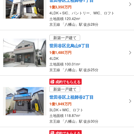
る
1億3,350万円
・
4LDK＋SIC、パントリー、WIC、ロフト
条
土地面積 120.42m
2
件
京王線 「八幡山」駅 徒歩28分
を
マ
新築一戸建て
イ
世田谷区北烏山9丁目
ペ
1億1,480万円
ー
4LDK
ジ
土地面積 100.01m
2
に
京王線 「八幡山」駅 徒歩25分
保
存
成約でもらえる
す
新築一戸建て
る
世田谷区上祖師谷2丁目
1億1,949万円
3LDK＋WIC、ロフト
土地面積 118.87m
2
京王線 「八幡山」駅 徒歩30分
成約でもらえる