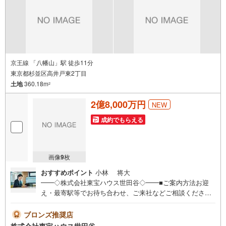
ォーム部門も社内にあります！（3）定休日なし！
京王線 「八幡山」駅 徒歩11分
東京都杉並区高井戸東2丁目
土地
360.18m
2
2億8,000万円
NEW
成約でもらえる
画像
9
枚
おすすめポイント
小林 将大
━━◇株式会社東宝ハウス世田谷◇━━■ご案内方法お迎
え・最寄駅等でお待ち合わせ、ご来社などご相談くださ
い。お客様の希望に合わせた物件、周辺環境などもご案内
をいたします。■ご予約方法直接お電話ください。メールで
ブロンズ推奨店
のご予約も承ります。突然のご来店でも対応可能です。事
株式会社東宝ハウス世田谷