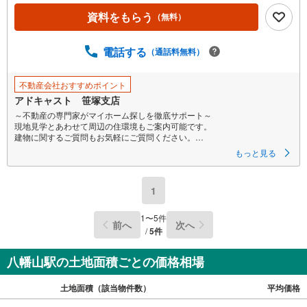
資料をもらう
（無料）
電話する
（通話料無料）
不動産会社おすすめポイント
アドキャスト 笹塚支店
～不動産の専門家がマイホーム探しを徹底サポート～
現地見学とあわせて周辺の住環境もご案内可能です。
建物に関するご質問もお気軽にご質問ください。
もっと見る
〇お問合せお待ちしております〇
【営業時間9:00～19:00】
物件見学、ローン相談、その他些細なことでもご相談ください
1
〇気軽にご案内やご来店できるポイント〇
【1】キッズルームあり。お子様にはおもちゃ、絵本などのご用意をしてい
1
〜
5
件
前へ
次へ
ますので、お子様連れでもお気軽にご来店ください。
/
5
件
【2】ご条件に近い物件も合わせてご紹介をさせて頂きます。近隣物件やご
希望に合わせてその他の物件もご用意をさせて頂きます。
【3】ご連絡の方法は、お客様のご希望に合わせてショートメールやLINEで
八幡山駅の土地面積ごとの価格相場
のやり取りも大丈夫です。
土地面積（該当物件数）
平均価格