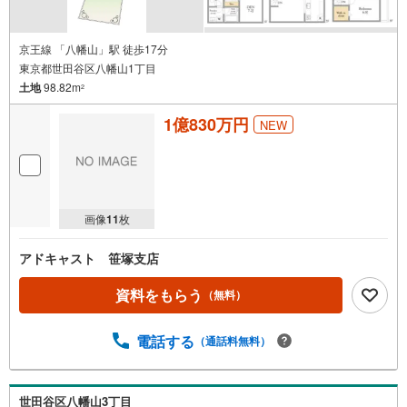
京王線 「八幡山」駅 徒歩17分
東京都世田谷区八幡山1丁目
土地
98.82m
2
1億830万円
NEW
画像
11
枚
アドキャスト 笹塚支店
資料をもらう
（無料）
電話する
（通話料無料）
世田谷区八幡山3丁目