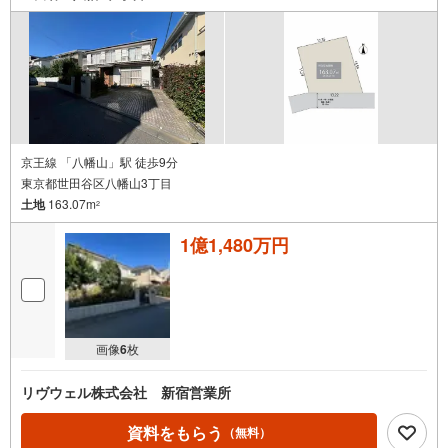
京王線 「八幡山」駅 徒歩9分
東京都世田谷区八幡山3丁目
土地
163.07m
2
1億1,480万円
画像
6
枚
リヴウェル株式会社 新宿営業所
資料をもらう
（無料）