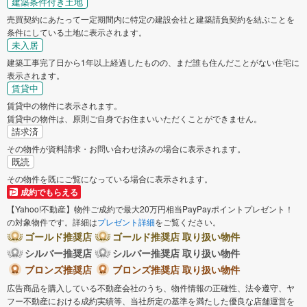
建築条件付き土地
売買契約にあたって一定期間内に特定の建設会社と建築請負契約を結ぶことを
条件にしている土地に表示されます。
未入居
建築工事完了日から1年以上経過したものの、まだ誰も住んだことがない住宅に
表示されます。
賃貸中
賃貸中の物件に表示されます。
賃貸中の物件は、原則ご自身でお住まいいただくことができません。
請求済
その物件が資料請求・お問い合わせ済みの場合に表示されます。
既読
その物件を既にご覧になっている場合に表示されます。
成約でもらえる
【Yahoo!不動産】物件ご成約で最大20万円相当PayPayポイントプレゼント！
の対象物件です。詳細は
プレゼント詳細
をご覧ください。
ゴールド推奨店
ゴールド推奨店 取り扱い物件
シルバー推奨店
シルバー推奨店 取り扱い物件
ブロンズ推奨店
ブロンズ推奨店 取り扱い物件
広告商品を購入している不動産会社のうち、物件情報の正確性、法令遵守、ヤ
フー不動産における成約実績等、当社所定の基準を満たした優良な店舗運営を