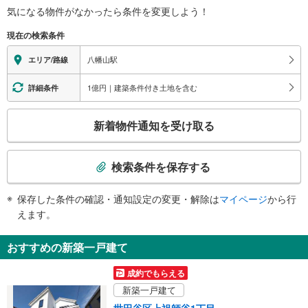
センター方面、京王リトナード八幡山方面
気になる物件がなかったら
条件を変更しよう！
※段差なしでの移動経路
（○：有り △：要駅員設備 ×：無し）
現在の検索条件
地上⇔改札⇔ホーム：○
エレベータ
八幡山駅
エリア/路線
・ホーム⇔改札
エスカレータ
1億円｜建築条件付き土地を含む
詳細条件
・ホーム⇔改札
こ
トイレ
新着物件通知を受け取る
の
《多機能トイレ》
検
・改札内
索
その他
検索条件を保存する
条
・点字案内（券売機・運賃表・階段手すり）
件
・ＡＥＤ
保存した条件の確認・通知設定の変更・解除は
マイページ
から行
で
えます。
通
知
おすすめの新築一戸建て
を
受
成約でもらえる
け
新築一戸建て
取
世田谷区上祖師谷1丁目