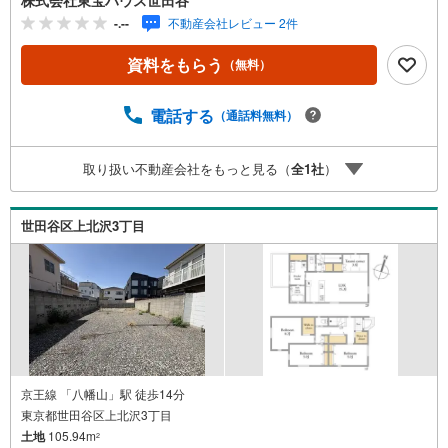
前に鍵の手配が必要な場合がございます。お早目にご連絡
-.--
不動産会社レビュー 2件
をいただけると、大変スムーズです。■その他、各種ご相談
もお気軽にどうぞ！◎ファイナンシャルプランナーによる
資料をもらう
（無料）
ライフシミュレーション・生活収支のキャッシュフローを
分かりやすくグラフに表示・お客様のライフプランに合っ
た資金計画のご提案・効果的な生命保険の見直し ◎住宅ロ
電話する
（通話料無料）
ーンのご相談・繰り上げ返済は「いつ」、「どのくらい」
するのが効果的？・どこの銀行で借りるとお得なの？・適
取り扱い不動産会社をもっと見る（
全
1
社
）
切な借入額は？■キッズスペースもございます☆DVD、おも
ちゃ、絵本、ぬりえなど充実させております。資料請求は
【下部オレンジ色資料請求ボタン】よりお問い合わせくだ
世田谷区上北沢3丁目
さい！
京王線 「八幡山」駅 徒歩14分
東京都世田谷区上北沢3丁目
土地
105.94m
2