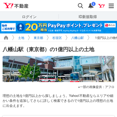
Yahoo!不動産
検索
通知
i
ログイン
ID新規取得
土地
東京都
杉並区
八幡山駅
1億円以上の物
八幡山駅（東京都）の1億円以上の土地
一部の画像提供：アフロ
理想の土地を1億円以上から探しましょう。Yahoo!不動産ならエリアや細
かい条件を追加してさらに詳しく検索できるので1億円以上の理想の土地
に出会えます。