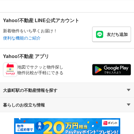
Yahoo!不動産 LINE公式アカウント
新着物件をいち早くお届け！
友だち追加
便利な機能のご紹介
Yahoo!不動産 アプリ
地図でサクッと物件探し
物件比較が手軽にできる
大森町駅の不動産情報を探す
暮らしのお役立ち情報
不動産・住宅
賃貸住宅
マンションカタログ
教えて！住まいの先生
新築マンション
中古マンション