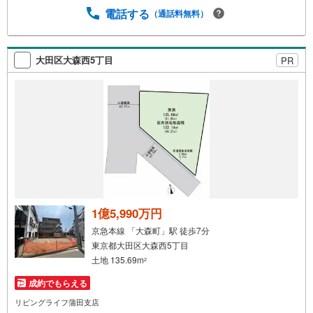
電話する
（通話料無料）
大田区大森西5丁目
PR
1億5,990万円
京急本線 「大森町」駅 徒歩7分
東京都大田区大森西5丁目
土地 135.69m
2
成約でもらえる
リビングライフ蒲田支店