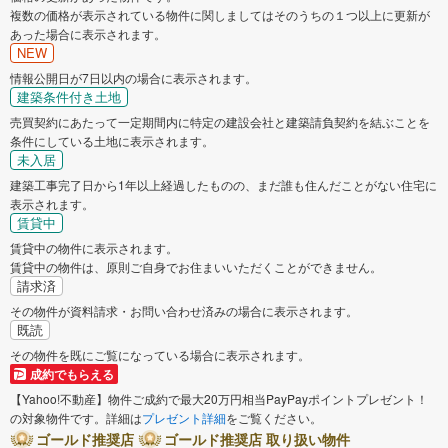
複数の価格が表示されている物件に関しましてはそのうちの１つ以上に更新が
あった場合に表示されます。
NEW
情報公開日が7日以内の場合に表示されます。
建築条件付き土地
売買契約にあたって一定期間内に特定の建設会社と建築請負契約を結ぶことを
条件にしている土地に表示されます。
未入居
建築工事完了日から1年以上経過したものの、まだ誰も住んだことがない住宅に
表示されます。
賃貸中
賃貸中の物件に表示されます。
賃貸中の物件は、原則ご自身でお住まいいただくことができません。
請求済
その物件が資料請求・お問い合わせ済みの場合に表示されます。
既読
その物件を既にご覧になっている場合に表示されます。
成約でもらえる
【Yahoo!不動産】物件ご成約で最大20万円相当PayPayポイントプレゼント！
の対象物件です。詳細は
プレゼント詳細
をご覧ください。
ゴールド推奨店
ゴールド推奨店 取り扱い物件