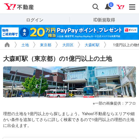
Yahoo!不動産
検索
通知
i
ログイン
ID新規取得
土地
東京都
大田区
大森町駅
1億円以上の物
大森町駅（東京都）の1億円以上の土地
一部の画像提供：アフロ
理想の土地を1億円以上から探しましょう。Yahoo!不動産ならエリアや細
かい条件を追加してさらに詳しく検索できるので1億円以上の理想の土地
に出会えます。