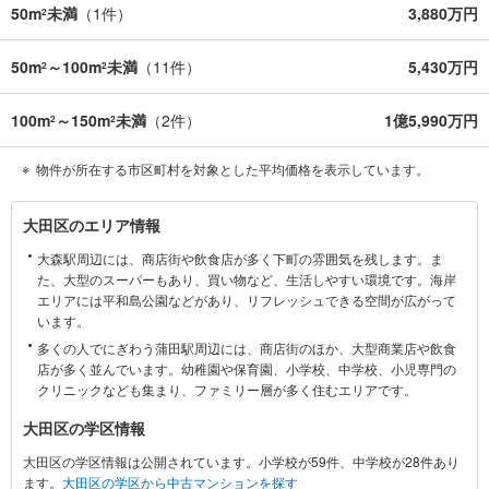
■お客様駐車場をご用意しております
50m
未満
（
1
件）
3,880万円
2
詳しくはスタッフよりお伝えさせて頂きます
弊社が会員様のみにご提供する先行公開物件も多数ご提案いたします。ホ
50m
～100m
未満
（
11
件）
5,430万円
2
2
ームページにて会員登録ください
資料請求は【下部のオレンジ色資料請求ボタン】よりお問い合わせくださ
100m
～150m
未満
（
2
件）
1億5,990万円
2
2
い
物件が所在する市区町村を対象とした平均価格を表示しています。
大
大田区のエリア情報
田
大森駅周辺には、商店街や飲食店が多く下町の雰囲気を残します。ま
区
た、大型のスーパーもあり、買い物など、生活しやすい環境です。海岸
に
エリアには平和島公園などがあり、リフレッシュできる空間が広がって
関
います。
す
多くの人でにぎわう蒲田駅周辺には、商店街のほか、大型商業店や飲食
る
店が多く並んでいます。幼稚園や保育園、小学校、中学校、小児専門の
情
クリニックなども集まり、ファミリー層が多く住むエリアです。
報
大田区の学区情報
大田区の学区情報は公開されています。小学校が59件、中学校が28件あり
ます。
大田区の学区から中古マンションを探す