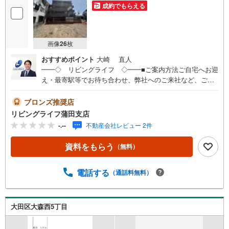
成約でもらえる
画像
26
枚
おすすめポイント
大崎 直人
━━◇ リビングライフ ◇━━■ご案内方法ご自宅へお迎
え・最寄駅等でお待ち合わせ、弊社へのご来社など、ご相
談くださいませ。ご希望があれば周辺環境、お客様の希望
に合わせた物件などもご案内をいたします■ご予約方法事前
ブロンズ推奨店
に鍵の手配が必要な場合がありますので、お早目にご連絡
リビングライフ蒲田支店
をいただけると、ご案内がスムーズです。■資金のご相談も
-.--
不動産会社レビュー 2件
お気軽にどうぞ！ライフプラン作成や住宅ローンはどこの
銀行がいい？適切な借入額は？などご質問にもFPがしっか
資料をもらう
（無料）
りとお答えいたします■キッズスペースもご用意お子様が退
屈しないよう、DVD、おもちゃ、絵本などキッズスペース
も充実させておりますので、ご安心下さい■お客様駐車場を
電話する
（通話料無料）
ご用意しております詳しくはスタッフよりお伝えさせて頂
きます弊社が会員様のみにご提供する先行公開物件も多数
ご提案いたします。ホームページにて会員登録ください資
大田区大森西5丁目
料請求は【下部のオレンジ色資料請求ボタン】よりお問い
合わせください