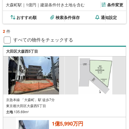
大森町駅｜1億円｜建築条件付き土地を含む
条件変更
おすすめ順
検索条件保存
通知設定
2
件
すべての物件をチェックする
大田区大森西5丁目
京急本線 「大森町」駅 徒歩7分
東京都大田区大森西5丁目
土地
135.69m
2
1億5,990万円