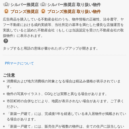
シルバー推奨店
シルバー推奨店 取り扱い物件
ブロンズ推奨店
ブロンズ推奨店 取り扱い物件
広告商品を購入している不動産会社のうち、物件情報の正確性、法令遵守、ヤ
フー不動産における成約実績等、当社所定の基準を満たした優良な店舗運営を
実践していると認めた不動産会社（もしくは当該認定を受けた不動産会社の取
扱物件）に表示されます。
タップすると用語の意味が書かれたポップアップが開きます。
PRマークについて
ご注意
消費税および地方消費税の対象となる場合は税込み価格が表示されていま
す。
物件の写真やイラスト、CGなどは実際と異なる場合があります。
市区町村の合併などにより、地図が表示されない場合があります。ご了承く
ださい。
「新築一戸建て」には、完成後1年を経過している未入居物件が掲載されてい
る場合があります。
「新築一戸建て」には、販売住戸が複数の物件は、全ての住戸に該当しない