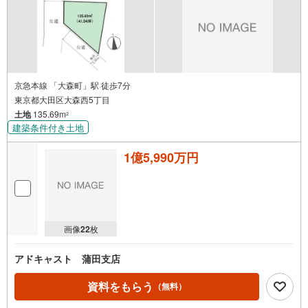
京急本線 「大森町」駅 徒歩7分
東京都大田区大森西5丁目
土地
135.69m
2
建築条件付き土地
1億5,990万円
画像
22
枚
アドキャスト 蒲田支店
資料をもらう
（無料）