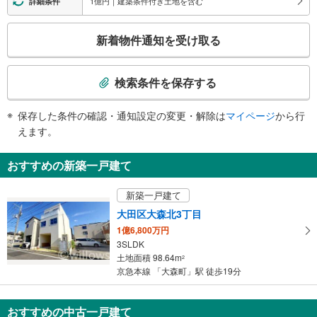
1億円｜建築条件付き土地を含む
詳細条件
・各ホーム⇔改札
こ
トイレ
新着物件通知を受け取る
の
《多機能トイレ》
検
・改札内
索
スロープ
検索条件を保存する
条
・コンコース⇔改札
件
その他
保存した条件の確認・通知設定の変更・解除は
マイページ
から行
で
・ＡＥＤ
えます。
通
知
おすすめの新築一戸建て
を
受
新築一戸建て
け
大田区大森北3丁目
取
1億6,800万円
る
3SLDK
・
土地面積 98.64m
2
条
京急本線 「大森町」駅 徒歩19分
件
を
マ
おすすめの中古一戸建て