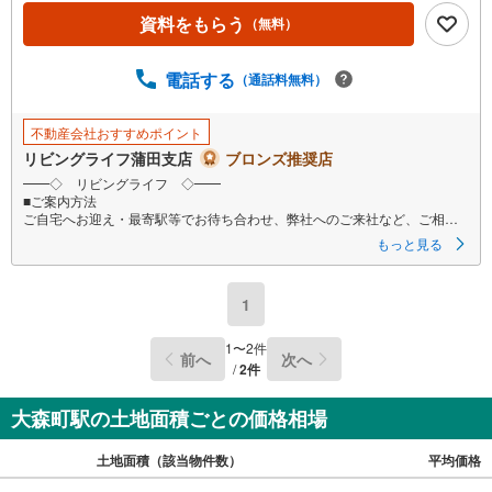
資料をもらう
（無料）
電話する
（通話料無料）
不動産会社おすすめポイント
リビングライフ蒲田支店
ブロンズ推奨店
━━◇ リビングライフ ◇━━
■ご案内方法
ご自宅へお迎え・最寄駅等でお待ち合わせ、弊社へのご来社など、ご相談
くださいませ。ご希望があれば周辺環境、お客様の希望に合わせた物件な
もっと見る
どもご案内をいたします
■ご予約方法
1
事前に鍵の手配が必要な場合がありますので、お早目にご連絡をいただけ
ると、ご案内がスムーズです。
1
〜
2
件
前へ
次へ
■資金のご相談もお気軽にどうぞ！
/
2
件
ライフプラン作成や住宅ローンはどこの銀行がいい？適切な借入額は？な
どご質問にもFPがしっかりとお答えいたします
大森町駅の土地面積ごとの価格相場
■キッズスペースもご用意
お子様が退屈しないよう、DVD、おもちゃ、絵本などキッズスペースも充
土地面積（該当物件数）
平均価格
実させておりますので、ご安心下さい