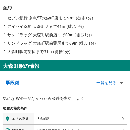
施設
セブン銀行 京急ST大森町店まで53m (徒歩1分)
アイセイ薬局 大森町店まで41m (徒歩1分)
サンドラッグ 大森町駅前店まで69m (徒歩1分)
サンドラッグ 大森町駅前薬局まで69m (徒歩1分)
大森町駅前歯科まで31m (徒歩1分)
大森町駅の情報
駅設備
一覧を見る
バリアフリー状況
気になる物件がなかったら
条件を変更しよう！
※段差なしでの移動経路
（○：有り △：要駅員設備 ×：無し）
現在の検索条件
地上⇔改札⇔ホーム：○
エレベータ
大森町駅
エリア/路線
・各ホーム⇔改札
エスカレータ