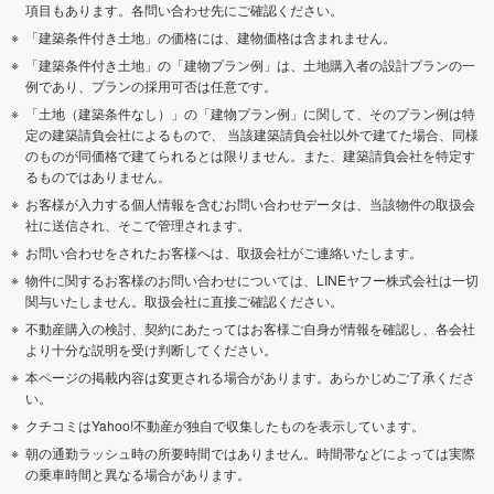
項目もあります。各問い合わせ先にご確認ください。
「建築条件付き土地」の価格には、建物価格は含まれません。
「建築条件付き土地」の「建物プラン例」は、土地購入者の設計プランの一
例であり、プランの採用可否は任意です。
「土地（建築条件なし）」の「建物プラン例」に関して、そのプラン例は特
定の建築請負会社によるもので、 当該建築請負会社以外で建てた場合、同様
のものが同価格で建てられるとは限りません。また、建築請負会社を特定す
るものではありません。
お客様が入力する個人情報を含むお問い合わせデータは、当該物件の取扱会
社に送信され、そこで管理されます。
お問い合わせをされたお客様へは、取扱会社がご連絡いたします。
物件に関するお客様のお問い合わせについては、LINEヤフー株式会社は一切
関与いたしません。取扱会社に直接ご確認ください。
不動産購入の検討、契約にあたってはお客様ご自身が情報を確認し、各会社
より十分な説明を受け判断してください。
本ページの掲載内容は変更される場合があります。あらかじめご了承くださ
い。
クチコミはYahoo!不動産が独自で収集したものを表示しています。
朝の通勤ラッシュ時の所要時間ではありません。時間帯などによっては実際
の乗車時間と異なる場合があります。