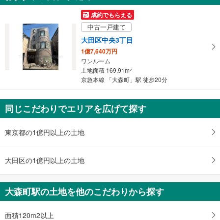
イ
成約でもらえる
ペ
中古一戸建て
ー
ジ
大田区中央3丁目
に
1億7,640万円
保
ワンルーム
土地面積 169.91m
存
2
京急本線 「大森町」駅 徒歩20分
す
る
同じこだわりでエリアを広げて探す
東京都の1億円以上の土地
大田区の1億円以上の土地
大森町駅の土地を他のこだわりから探す
面積120m2以上