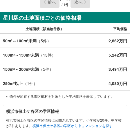
前へ
次へ
だきます。
/
1
件
星川駅の土地面積ごとの価格相場
土地面積（該当物件数）
平均価格
50m
～100m
未満
（
5
件）
2,862万円
2
2
100m
～150m
未満
（
13
件）
5,242万円
2
2
150m
～200m
未満
（
5
件）
3,494万円
2
2
250m
以上
（
1
件）
4,080万円
2
物件が所在する市区町村を対象とした平均価格を表示しています。
横
横浜市保土ケ谷区の学区情報
浜
横浜市保土ケ谷区の学区情報は公開されています。小学校が20件、中学校
市
が8件あります。
横浜市保土ケ谷区の学区から中古マンションを探す
保