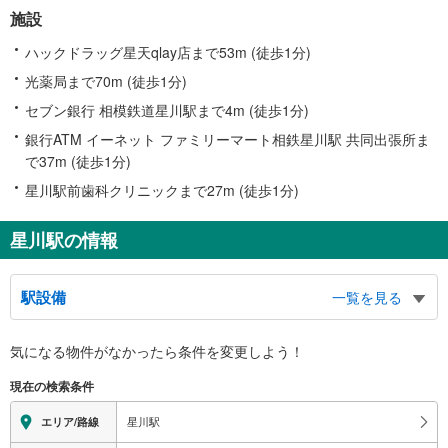
施設
ハックドラッグ星天qlay店まで53m (徒歩1分)
光薬局まで70m (徒歩1分)
セブン銀行 相模鉄道星川駅まで4m (徒歩1分)
銀行ATM イーネット ファミリーマート相鉄星川駅 共同出張所ま
で37m (徒歩1分)
星川駅前歯科クリニックまで27m (徒歩1分)
星川駅の情報
駅設備
一覧を見る
バリアフリー状況
気になる物件がなかったら
条件を変更しよう！
※段差なしでの移動経路
（○：有り △：要駅員設備 ×：無し）
現在の検索条件
地上⇔改札⇔ホーム：○
エレベータ
星川駅
エリア/路線
・各ホーム⇔改札