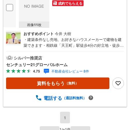
成約でもらえる
画像
11
枚
おすすめポイント
今井 大樹
・建築条件なし売地、お好きなハウスメーカーで建物を建
築できます・相鉄線「天王町」駅徒歩4分の好立地・徒歩10
分圏内に買物施設充実・2路線利用可能・マンション用地や
店舗併用住宅としても検討可能です▼センチュリー21グロ
シルバー推奨店
ーバルホームはこんな会社です▼・ 地域密着、横浜市神奈
センチュリー21グローバルホーム
川区を中心に不動産多数お取り扱いしています。戸建、マ
4.75
不動産会社レビュー 8件
ンション、土地の購入から売却までお家にまつわることは
何でもお任せください。・経験豊富なスタッフが揃ってい
資料をもらう
（無料）
ます。住宅ローン、保険、不動産に関わる各種手続きは、
お客様に最適なご提案をさせて頂きます。また、物件だけ
ではなく、地元情報も知り尽くしてます！学区のことから
電話する
（通話料無料）
グルメ情報まで何でもお聞き下さい。・営業時間 午前9時
～午後6時 （定休日:水曜日）この時間帯はお電話でのお問
い合わせがスムーズにご案内できます。★物件ツアー大歓
1
迎です！「室内・現地を見学する」ボタンよりお問合せ下
さい。スタッフよりご案内可能な日程をご連絡させていた
1
〜
1
件