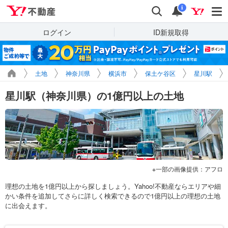
Yahoo!不動産
検索
通知
i
ログイン
ID新規取得
土地
神奈川県
横浜市
保土ケ谷区
星川駅
星川駅（神奈川県）の1億円以上の土地
一部の画像提供：アフロ
理想の土地を1億円以上から探しましょう。Yahoo!不動産ならエリアや細
かい条件を追加してさらに詳しく検索できるので1億円以上の理想の土地
に出会えます。