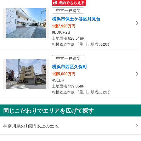
マ
成約でもらえる
イ
中古一戸建て
ペ
横浜市保土ケ谷区月見台
ー
1億7,920万円
ジ
9LDK＋2S
に
土地面積 628.51m
2
保
相模鉄道本線 「星川」駅 徒歩20分
存
す
中古一戸建て
る
横浜市西区久保町
1億5,000万円
4SLDK
土地面積 139.85m
2
相模鉄道本線 「星川」駅 徒歩23分
同じこだわりでエリアを広げて探す
神奈川県の1億円以上の土地