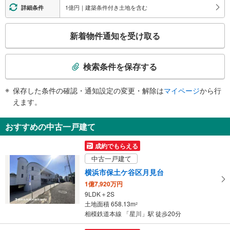
・北側改札⇔北口
1億円｜建築条件付き土地を含む
詳細条件
・南側改札⇔南口
トイレ
こ
新着物件通知を受け取る
《多機能トイレ》
の
・北側改札外
検
スロープ
索
検索条件を保存する
・北側出口エレベータ前⇔地上出口
条
その他
件
保存した条件の確認・通知設定の変更・解除は
マイページ
から行
で
・ＡＥＤ
えます。
通
知
おすすめの中古一戸建て
を
受
成約でもらえる
け
中古一戸建て
取
横浜市保土ケ谷区月見台
る
1億7,920万円
・
9LDK＋2S
条
土地面積 658.13m
2
件
相模鉄道本線 「星川」駅 徒歩20分
を