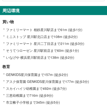
土
ケ
周辺環境
谷
区
買い物
に
関
ファミリーマート 相鉄星川駅店まで61m (徒歩1分)
す
ミニストップ 星川駅北口店まで108m (徒歩2分)
る
ファミリーマート 星川二丁目店まで211m (徒歩3分)
情
報
そうてつローゼン 星川駅前店まで60m (徒歩1分)
いなげや 横浜星川駅前店まで138m (徒歩2分)
教育
GENKIDS星川保育園まで157m (徒歩2分)
アスク保育園 GENKIDS星川保育園まで177m (徒歩3分)
スカイハイツ幼稚園まで492m (徒歩7分)
三恵幼稚園まで716m (徒歩9分)
市立帷子小学校まで345m (徒歩5分)