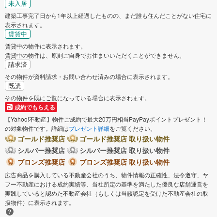
未入居
建築工事完了日から1年以上経過したものの、まだ誰も住んだことがない住宅に
表示されます。
賃貸中
賃貸中の物件に表示されます。
賃貸中の物件は、原則ご自身でお住まいいただくことができません。
請求済
その物件が資料請求・お問い合わせ済みの場合に表示されます。
既読
その物件を既にご覧になっている場合に表示されます。
成約でもらえる
【Yahoo!不動産】物件ご成約で最大20万円相当PayPayポイントプレゼント！
の対象物件です。詳細は
プレゼント詳細
をご覧ください。
ゴールド推奨店
ゴールド推奨店 取り扱い物件
シルバー推奨店
シルバー推奨店 取り扱い物件
ブロンズ推奨店
ブロンズ推奨店 取り扱い物件
広告商品を購入している不動産会社のうち、物件情報の正確性、法令遵守、ヤ
フー不動産における成約実績等、当社所定の基準を満たした優良な店舗運営を
実践していると認めた不動産会社（もしくは当該認定を受けた不動産会社の取
扱物件）に表示されます。