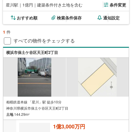
星川駅｜1億円｜建築条件付き土地を含む
条件変更
おすすめ順
検索条件保存
通知設定
1
件
すべての物件をチェックする
横浜市保土ケ谷区天王町2丁目
相模鉄道本線 「星川」駅 徒歩10分
神奈川県横浜市保土ケ谷区天王町2丁目
土地
144.29m
2
1億3,000万円