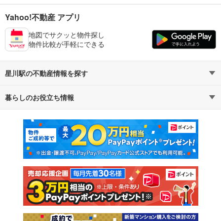
Yahoo!不動産 アプリ
地図でサクッと物件探し
物件比較が手軽にできる
星川駅の不動産情報を探す
暮らしのお役立ち情報
不動産・住宅
賃貸住宅
マンションカタログ
教えて！住まいの先生
新築マンション
中古マンション
新築一戸建て
中古一戸建て
注文住宅
土地
売却査定