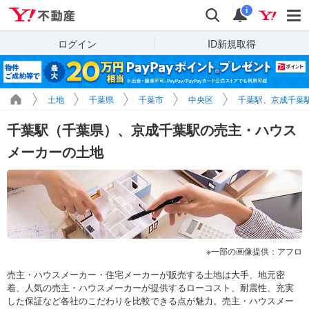
Yahoo!不動産
検索
通知
i
ログイン
ID新規取得
土地
千葉県
千葉市
中央区
千葉駅、京成千葉
千葉駅（千葉県）、京成千葉駅の売主・ハウス
メーカーの土地
一部の画像提供：アフロ
売主・ハウスメーカー・住宅メーカーが販売する土地は大手、地元密
着、人気の売主・ハウスメーカーが提供するローコスト、耐震性、充実
した保証など各社のこだわりを比較できる点が魅力。売主・ハウスメー