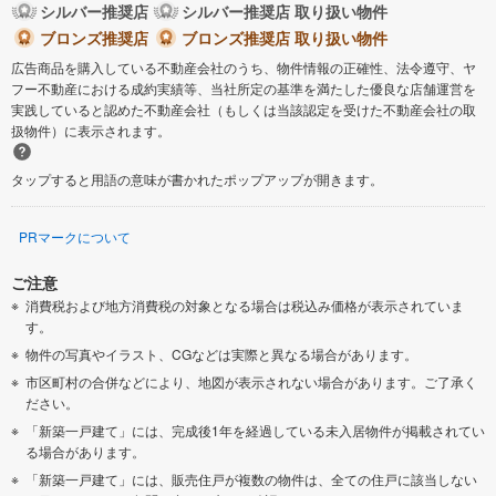
シルバー推奨店
シルバー推奨店 取り扱い物件
ブロンズ推奨店
ブロンズ推奨店 取り扱い物件
広告商品を購入している不動産会社のうち、物件情報の正確性、法令遵守、ヤ
フー不動産における成約実績等、当社所定の基準を満たした優良な店舗運営を
実践していると認めた不動産会社（もしくは当該認定を受けた不動産会社の取
扱物件）に表示されます。
タップすると用語の意味が書かれたポップアップが開きます。
PRマークについて
ご注意
消費税および地方消費税の対象となる場合は税込み価格が表示されていま
す。
物件の写真やイラスト、CGなどは実際と異なる場合があります。
市区町村の合併などにより、地図が表示されない場合があります。ご了承く
ださい。
「新築一戸建て」には、完成後1年を経過している未入居物件が掲載されてい
る場合があります。
「新築一戸建て」には、販売住戸が複数の物件は、全ての住戸に該当しない