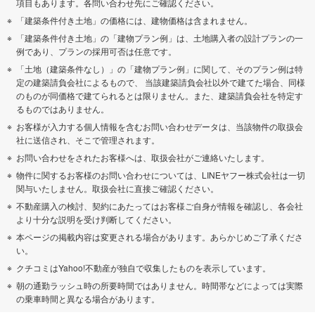
項目もあります。各問い合わせ先にご確認ください。
「建築条件付き土地」の価格には、建物価格は含まれません。
「建築条件付き土地」の「建物プラン例」は、土地購入者の設計プランの一
例であり、プランの採用可否は任意です。
「土地（建築条件なし）」の「建物プラン例」に関して、そのプラン例は特
定の建築請負会社によるもので、 当該建築請負会社以外で建てた場合、同様
のものが同価格で建てられるとは限りません。また、建築請負会社を特定す
るものではありません。
お客様が入力する個人情報を含むお問い合わせデータは、当該物件の取扱会
社に送信され、そこで管理されます。
お問い合わせをされたお客様へは、取扱会社がご連絡いたします。
物件に関するお客様のお問い合わせについては、LINEヤフー株式会社は一切
関与いたしません。取扱会社に直接ご確認ください。
不動産購入の検討、契約にあたってはお客様ご自身が情報を確認し、各会社
より十分な説明を受け判断してください。
本ページの掲載内容は変更される場合があります。あらかじめご了承くださ
い。
クチコミはYahoo!不動産が独自で収集したものを表示しています。
朝の通勤ラッシュ時の所要時間ではありません。時間帯などによっては実際
の乗車時間と異なる場合があります。