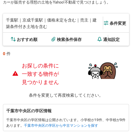
カーが販売する理想の土地をYahoo!不動産で見つけましょう。
千葉駅｜京成千葉駅｜価格未定を含む｜売主｜建
条件変更
築条件付き土地を含む
おすすめ順
検索条件保存
通知設定
0
件
お探しの条件に
一致する物件が
見つかりません
条件を変更して再度検索してください。
千
千葉市中央区の学区情報
葉
千葉市中央区の学区情報は公開されています。小学校が19件、中学校が9件
市
あります。
千葉市中央区の学区から中古マンションを探す
中