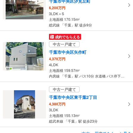
千葉市中央区汐見丘町
6,200万円
3LDK＋S
土地面積 170.15m
2
総武線 「千葉」駅 徒歩9分
成約でもらえる
中古一戸建て
千葉市中央区矢作町
4,370万円
4LDK
土地面積 159.57m
2
内房線 「千葉」駅 バス10分 水道橋 バス停下車 徒歩7分
中古一戸建て
千葉市中央区東千葉2丁目
4,380万円
3LDK
土地面積 155.13m
2
総武本線 「千葉」駅 徒歩23分
成約でもらえる