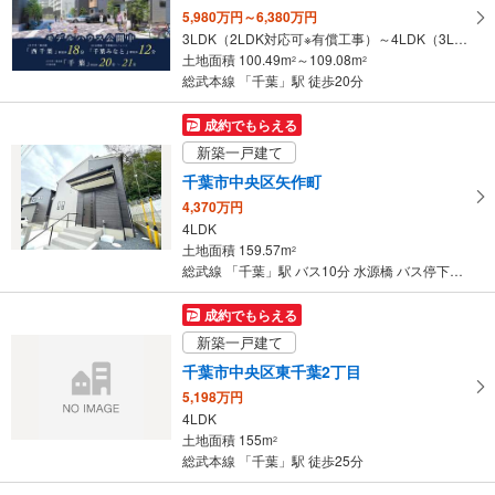
5,980万円～6,380万円
る
3LDK（2LDK対応可※有償工事）～4LDK（3LDK対応可※有償工事）
・
土地面積 100.49m
～109.08m
2
2
条
総武本線 「千葉」駅 徒歩20分
件
を
成約でもらえる
マ
新築一戸建て
イ
千葉市中央区矢作町
ペ
4,370万円
ー
4LDK
ジ
土地面積 159.57m
2
に
総武線 「千葉」駅 バス10分 水源橋 バス停下車 徒歩6分
保
存
成約でもらえる
す
新築一戸建て
る
千葉市中央区東千葉2丁目
5,198万円
4LDK
土地面積 155m
2
総武本線 「千葉」駅 徒歩25分