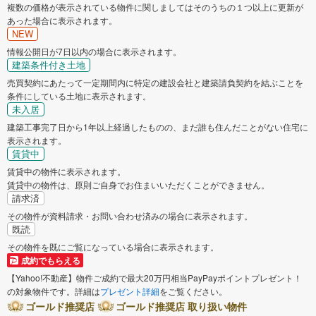
複数の価格が表示されている物件に関しましてはそのうちの１つ以上に更新が
あった場合に表示されます。
NEW
情報公開日が7日以内の場合に表示されます。
建築条件付き土地
売買契約にあたって一定期間内に特定の建設会社と建築請負契約を結ぶことを
条件にしている土地に表示されます。
未入居
建築工事完了日から1年以上経過したものの、まだ誰も住んだことがない住宅に
表示されます。
賃貸中
賃貸中の物件に表示されます。
賃貸中の物件は、原則ご自身でお住まいいただくことができません。
請求済
その物件が資料請求・お問い合わせ済みの場合に表示されます。
既読
その物件を既にご覧になっている場合に表示されます。
成約でもらえる
【Yahoo!不動産】物件ご成約で最大20万円相当PayPayポイントプレゼント！
の対象物件です。詳細は
プレゼント詳細
をご覧ください。
ゴールド推奨店
ゴールド推奨店 取り扱い物件