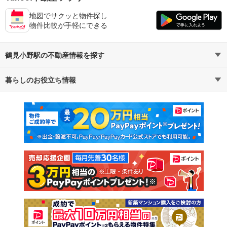
地図でサクッと物件探し
物件比較が手軽にできる
鶴見小野駅の不動産情報を探す
暮らしのお役立ち情報
不動産・住宅
賃貸住宅
マンションカタログ
教えて！住まいの先生
新築マンション
中古マンション
新築一戸建て
中古一戸建て
注文住宅
土地
売却査定