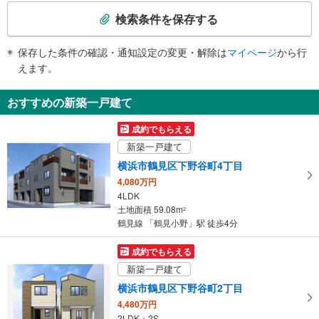
索
・点字運賃表
検索条件を保存する
条
件
保存した条件の確認・通知設定の変更・解除は
マイページ
から行
で
えます。
通
知
おすすめの新築一戸建て
を
受
成約でもらえる
け
新築一戸建て
取
横浜市鶴見区下野谷町4丁目
る
4,080万円
・
4LDK
条
土地面積 59.08m
2
件
鶴見線 「鶴見小野」駅 徒歩4分
を
マ
成約でもらえる
イ
新築一戸建て
ペ
横浜市鶴見区下野谷町2丁目
ー
4,480万円
ジ
2LDK＋2S