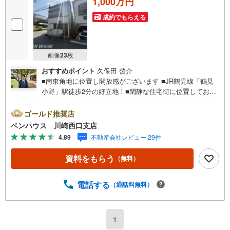
1,000万円
成約でもらえる
画像
23
枚
おすすめポイント
久保田 啓介
■南東角地に位置し開放感がございます ■JR鶴見線「鶴見
小野」駅徒歩2分の好立地！■閑静な住宅街に位置しており
生活環境良好 ■陽当たり良好な古家付きで販売中です（古
家1965年12月築・木造スレート葺2階建て）■ご見学をご希
ゴールド推奨店
望のお客様、平日・休日問わず ご対応させていただきま
ベンハウス 川崎西口支店
す。■また、オンライン案内・相談などにも対応しておりま
4.89
不動産会社レビュー 29件
す。 どうぞ お気軽にご連絡下さい。その他にも・・・
●「この物件以外にも何件か一緒に物件を見てみたい」●
資料をもらう
（無料）
「私はローンいくら借りられるのだろう？」●「買替えなの
で、自宅がいくらで売却できるか知りたい」●「車のローン
があるけど大丈夫かな？」●「頭金は、どれくらいないと買
電話する
（通話料無料）
えないの？」●「自営業者はローン通りにくいって本当？」
などなど、住宅購入はわからないことばかり・・・。ご安
心ください!!お力になれる事がございましたら、誠心誠意
1
お手伝いをさせていただきます。【ベンハウス】にお任せ