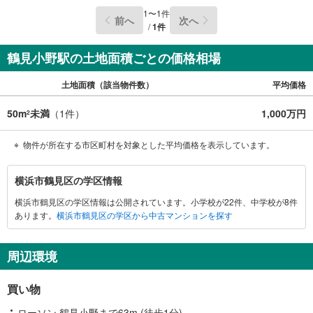
下さい！
1
〜
1
件
前へ
次へ
/
1
件
鶴見小野駅の土地面積ごとの価格相場
土地面積（該当物件数）
平均価格
50m
未満
（
1
件）
1,000万円
2
物件が所在する市区町村を対象とした平均価格を表示しています。
横
横浜市鶴見区の学区情報
浜
横浜市鶴見区の学区情報は公開されています。小学校が22件、中学校が8件
市
あります。
横浜市鶴見区の学区から中古マンションを探す
鶴
見
区
周辺環境
に
関
買い物
す
る
ローソン 鶴見小野まで63m (徒歩1分)