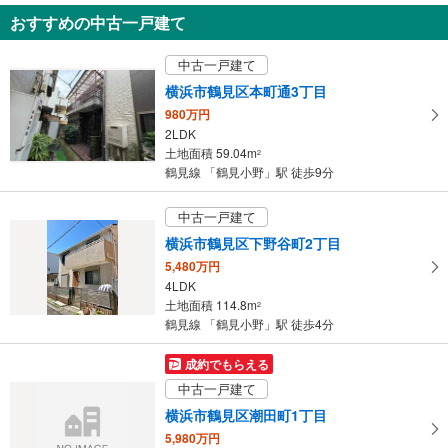
おすすめの中古一戸建て
横浜市鶴見区向井町2丁目
4,980万円
中古一戸建て
2LDK＋2S
土地面積 99.26m
2
横浜市鶴見区本町通3丁目
鶴見線 「鶴見小野」駅 徒歩18分
980万円
2LDK
土地面積 59.04m
2
鶴見線 「鶴見小野」駅 徒歩9分
中古一戸建て
横浜市鶴見区下野谷町2丁目
5,480万円
4LDK
土地面積 114.8m
2
鶴見線 「鶴見小野」駅 徒歩4分
成約でもらえる
中古一戸建て
横浜市鶴見区潮田町1丁目
5,980万円