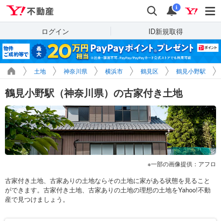
Yahoo!不動産
検索
通知
i
ログイン
ID新規取得
土地
神奈川県
横浜市
鶴見区
鶴見小野駅
鶴見小野駅（神奈川県）の古家付き土地
一部の画像提供：アフロ
古家付き土地、古家ありの土地ならその土地に家がある状態を見ること
ができます。古家付き土地、古家ありの土地の理想の土地をYahoo!不動
産で見つけましょう。