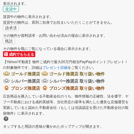
表示されます。
賃貸中
賃貸中の物件に表示されます。
賃貸中の物件は、原則ご自身でお住まいいただくことができません。
請求済
その物件が資料請求・お問い合わせ済みの場合に表示されます。
既読
その物件を既にご覧になっている場合に表示されます。
成約でもらえる
【Yahoo!不動産】物件ご成約で最大20万円相当PayPayポイントプレゼント！
の対象物件です。詳細は
プレゼント詳細
をご覧ください。
ゴールド推奨店
ゴールド推奨店 取り扱い物件
シルバー推奨店
シルバー推奨店 取り扱い物件
ブロンズ推奨店
ブロンズ推奨店 取り扱い物件
広告商品を購入している不動産会社のうち、物件情報の正確性、法令遵守、ヤ
フー不動産における成約実績等、当社所定の基準を満たした優良な店舗運営を
実践していると認めた不動産会社（もしくは当該認定を受けた不動産会社の取
扱物件）に表示されます。
タップすると用語の意味が書かれたポップアップが開きます。