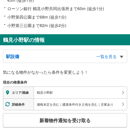
ローソン銀行 鶴見小野共同出張所まで60m (徒歩1分)
小野第四公園まで68m (徒歩1分)
小野第三公園まで82m (徒歩2分)
鶴見小野駅の情報
駅設備
一覧を見る
バリアフリー状況
気になる物件がなかったら
条件を変更しよう！
※段差なしでの移動経路
（○：有り △：要駅員設備 ×：無し）
現在の検索条件
地上⇔改札⇔ホーム：○
（※各改札⇔反対側のホームへの改札内移動：×）
鶴見小野駅
エリア/路線
トイレ
《多機能トイレ》
価格未定を含む｜建築条件付き土地を含む｜古家あり
詳細条件
・改札内
スロープ
こ
新着物件通知を受け取る
・各ホーム⇔各改札
の
その他
検