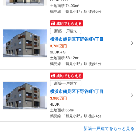
に
土地面積 74.03m
2
保
鶴見線 「鶴見小野」駅 徒歩5分
存
す
成約でもらえる
る
新築一戸建て
横浜市鶴見区下野谷町4丁目
3,780万円
3LDK＋S
土地面積 58.12m
2
鶴見線 「鶴見小野」駅 徒歩4分
成約でもらえる
新築一戸建て
横浜市鶴見区下野谷町4丁目
3,980万円
4LDK
土地面積 65m
2
鶴見線 「鶴見小野」駅 徒歩4分
成約でもらえる
新築一戸建てをもっと見る
新築一戸建て