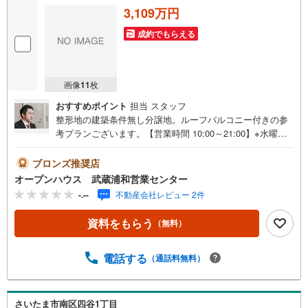
3,109万円
成約でもらえる
画像
11
枚
おすすめポイント
担当 スタッフ
整形地の建築条件無し分譲地。ルーフバルコニー付きの参
考プランございます。【営業時間 10:00～21:00】※水曜定
休上記時間はお電話が繋がりやすくなっております。ぜひ
お気軽にご連絡ください！現地を見学される場合は「室
ブロンズ推奨店
内・現地を見学する（無料）」ボタンよりご希望の日時を
オープンハウス 武蔵浦和営業センター
ご記入いただけますとスムーズにご案内が可能です。◎現
-.--
不動産会社レビュー 2件
地のご案内について・平日や夜遅い時間帯もご案内が可
能 ※定休日を除く・経験豊富なスタッフが物件詳細を丁寧
資料をもらう
（無料）
にご説明いたします。・車でご自宅や最寄り駅等、ご指定
の場所まで送迎します。・チャイルドシートのご用意ござ
います。◎個別FP相談会 無料物件のご紹介だけでなく住
電話する
（通話料無料）
宅ローン・資金のご相談、まずは家探しについて話を聞き
たいという方も大歓迎です！年間8000棟以上の限定物件を
発表しているオープンハウスだから出会える物件が多数ご
さいたま市南区四谷1丁目