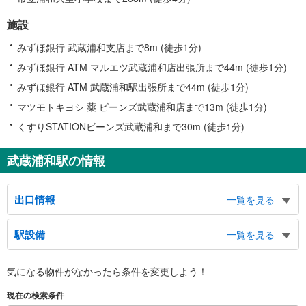
施設
みずほ銀行 武蔵浦和支店まで8m (徒歩1分)
みずほ銀行 ATM マルエツ武蔵浦和店出張所まで44m (徒歩1分)
みずほ銀行 ATM 武蔵浦和駅出張所まで44m (徒歩1分)
マツモトキヨシ 薬 ビーンズ武蔵浦和店まで13m (徒歩1分)
くすりSTATIONビーンズ武蔵浦和まで30m (徒歩1分)
武蔵浦和駅の情報
出口情報
一覧を見る
東口
駅設備
一覧を見る
さいたま中央郵便局、別所沼公園、ライブタワー、花と緑の散歩道、ＮＴＴ東
日本 埼玉、地下駐輪場、国道１７号方面、バスのりば、タクシーのりば
バリアフリー状況
西口
気になる物件がなかったら
条件を変更しよう！
※段差なしでの移動経路
沼影公園、沼影市民プール、サウスピア、駅前交番、ラムザタワー、建産連ビ
（○：有り △：要駅員設備 ×：無し）
現在の検索条件
ル、南区役所、図書館、コミュニティセンター、ハローワーク浦和・就業支援
地上⇔改札⇔ホーム：○