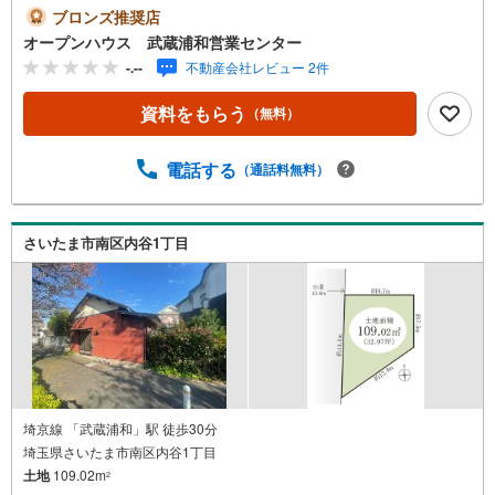
お気軽にご連絡ください！現地を見学される場合は「室
ブロンズ推奨店
内・現地を見学する（無料）」ボタンよりご希望の日時を
オープンハウス 武蔵浦和営業センター
ご記入いただけますとスムーズにご案内が可能です。◎現
-.--
不動産会社レビュー 2件
地のご案内について・平日や夜遅い時間帯もご案内が可
能 ※定休日を除く・経験豊富なスタッフが物件詳細を丁寧
資料をもらう
（無料）
にご説明いたします。・車でご自宅や最寄り駅等、ご指定
の場所まで送迎します。・チャイルドシートのご用意ござ
います。◎個別FP相談会 無料物件のご紹介だけでなく住
電話する
（通話料無料）
宅ローン・資金のご相談、まずは家探しについて話を聞き
たいという方も大歓迎です！年間8000棟以上の限定物件を
発表しているオープンハウスだから出会える物件が多数ご
さいたま市南区内谷1丁目
ざいます。ぜひお気軽にご連絡・ご相談ください！※限定物
件:当社のみ、もしくは当社を含めた数社でのみご紹介可能
なオープンハウス・ディベロップメントの物件
埼京線 「武蔵浦和」駅 徒歩30分
埼玉県さいたま市南区内谷1丁目
土地
109.02m
2