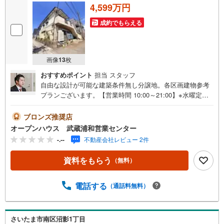
4,599万円
成約でもらえる
画像
13
枚
おすすめポイント
担当 スタッフ
自由な設計が可能な建築条件無し分譲地。各区画建物参考
プランございます。【営業時間 10:00～21:00】※水曜定休
上記時間はお電話が繋がりやすくなっております。ぜひお
気軽にご連絡ください！現地を見学される場合は「室内・
ブロンズ推奨店
現地を見学する（無料）」ボタンよりご希望の日時をご記
オープンハウス 武蔵浦和営業センター
入いただけますとスムーズにご案内が可能です。◎現地の
-.--
不動産会社レビュー 2件
ご案内について・平日や夜遅い時間帯もご案内が可能 ※定
休日を除く・経験豊富なスタッフが物件詳細を丁寧にご説
資料をもらう
（無料）
明いたします。・車でご自宅や最寄り駅等、ご指定の場所
まで送迎します。・チャイルドシートのご用意ございま
す。◎個別FP相談会 無料物件のご紹介だけでなく住宅ロ
電話する
（通話料無料）
ーン・資金のご相談、まずは家探しについて話を聞きたい
という方も大歓迎です！年間8000棟以上の限定物件を発表
しているオープンハウスだから出会える物件が多数ござい
さいたま市南区沼影1丁目