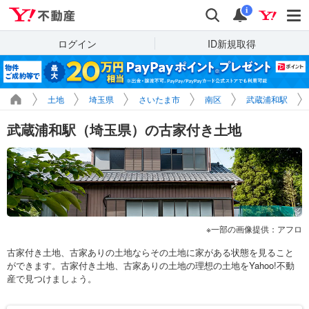
Yahoo!不動産
検索
通知
i
ログイン
ID新規取得
土地
埼玉県
さいたま市
南区
武蔵浦和駅
武蔵浦和駅（埼玉県）の古家付き土地
一部の画像提供：アフロ
古家付き土地、古家ありの土地ならその土地に家がある状態を見ること
ができます。古家付き土地、古家ありの土地の理想の土地をYahoo!不動
産で見つけましょう。