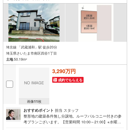
ざいます。ぜひお気軽にご連絡・ご相談ください！※限定物
件:当社のみ、もしくは当社を含めた数社でのみご紹介可能
なオープンハウス・ディベロップメントの物件
埼京線 「武蔵浦和」駅 徒歩20分
埼玉県さいたま市南区四谷1丁目
土地
50.19m
2
3,290万円
成約でもらえる
画像
11
枚
おすすめポイント
担当 スタッフ
整形地の建築条件無し分譲地。ルーフバルコニー付きの参
考プランございます。【営業時間 10:00～21:00】※水曜定
休上記時間はお電話が繋がりやすくなっております。ぜひ