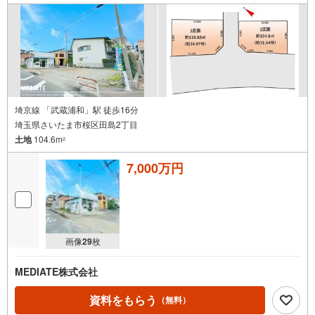
埼京線 「武蔵浦和」駅 徒歩16分
埼玉県さいたま市桜区田島2丁目
土地
104.6m
2
7,000万円
画像
29
枚
MEDIATE株式会社
資料をもらう
（無料）