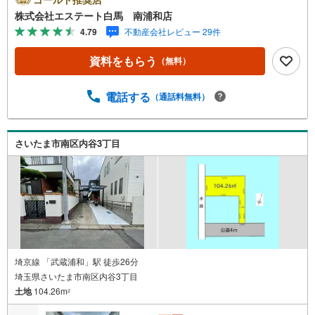
ムーズです。●駅徒歩約10分・コンビニ徒歩約2分・スーパ
株式会社エステート白馬 南浦和店
ー徒歩約4分●建築条件なしのためお好きなハウスメーカー
4.79
不動産会社レビュー 29件
で建築可【Yahoo！ 不動産キャンペーン対象店舗です】
当店で物件を成約するとPayPayボーナスをプレゼント！◆
資料をもらう
（無料）
エステート白馬の5大サポート◆1.FP相談サポート社外の
ファイナンシャルプランナーと資金相談が無料2.設備保証
の延長サービス新築住宅は2年、中古住宅は半年の設備修理
電話する
（通話料無料）
サービスが無料で付帯3.注文住宅「白馬の家」高気密・高
断熱のフルオーダー住宅「白馬の家」のご提案可能4.見学
時、建築士同行サービス目視検査やリフォーム費用をお伝
さいたま市南区内谷3丁目
えするなどの無料サービス5.お引渡し後もしっかりサポー
トCSサポート室がお引渡し後のお悩みもしっかりサポート
します
埼京線 「武蔵浦和」駅 徒歩26分
埼玉県さいたま市南区内谷3丁目
土地
104.26m
2