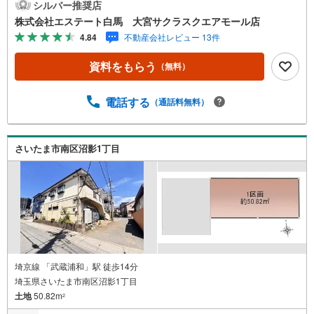
予約をする」ボタンからお問い合わせください。【営業時
シルバー推奨店
間 9:30～19:00】（年末年始除く）・人気物件には特に問
株式会社エステート白馬 大宮サクラスクエアモール店
い合わせが集中するため、お早めにお電話ください。「室
4.84
不動産会社レビュー 13件
内・現地を見学する」ボタンよりご予約いただくとご見学
がスムーズです。【エステート白馬 大宮サクラスクエアモ
資料をもらう
（無料）
ール店】・提携FPへの無料個別相談サービス外部のファイ
ナンシャルプランナーへの無料個別相談サービスや、講師
を招いての無料マイホームセミナーなども主催しており、
電話する
（通話料無料）
大変ご好評頂いております。・不動産の調査、契約、住宅
ローン、引渡しまで安全安心な取引を一括サポートまた、
白馬グループ各社（白馬建設、大和建設、白馬メディケア
さいたま市南区沼影1丁目
サービス）と連携したプラスアップサポートで住まい探し
から引越し後のバックアップまでご相談頂けます。
埼京線 「武蔵浦和」駅 徒歩14分
埼玉県さいたま市南区沼影1丁目
土地
50.82m
2