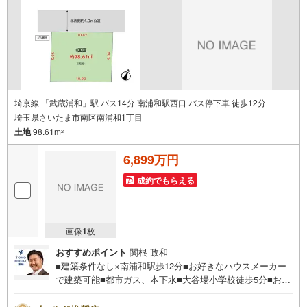
しっかりサポートCSサポート室がお引渡し後のお悩みもし
っかりサポートします
埼京線 「武蔵浦和」駅 バス14分 南浦和駅西口 バス停下車 徒歩12分
埼玉県さいたま市南区南浦和1丁目
土地
98.61m
2
6,899万円
成約でもらえる
画像
1
枚
おすすめポイント
関根 政和
■建築条件なし×南浦和駅歩12分■お好きなハウスメーカー
で建築可能■都市ガス、本下水■大谷場小学校徒歩5分■お大
谷場中学校徒歩7分■セブンイレブン徒歩5分営業時間:7:00
～22:00（年中無休）こちらの時間帯はお電話でのお問い合