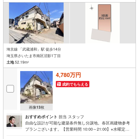
ます。ぜひお気軽にご連絡・ご相談ください！※限定物件:
当社のみ、もしくは当社を含めた数社でのみご紹介可能な
オープンハウス・ディベロップメントの物件
埼京線 「武蔵浦和」駅 徒歩14分
埼玉県さいたま市南区沼影1丁目
土地
52.19m
2
4,780万円
成約でもらえる
画像
13
枚
おすすめポイント
担当 スタッフ
自由な設計が可能な建築条件無し分譲地。各区画建物参考
プランございます。【営業時間 10:00～21:00】※水曜定休
上記時間はお電話が繋がりやすくなっております。ぜひお