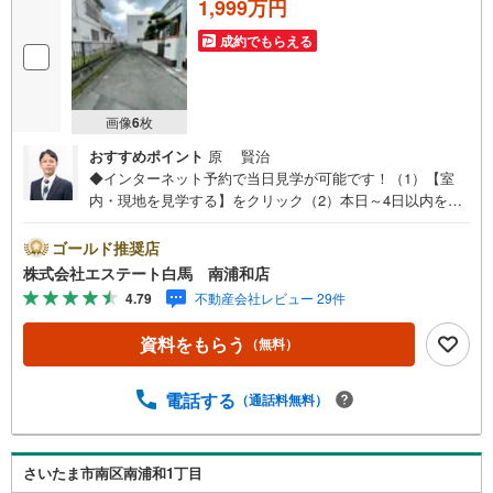
1,999万円
成約でもらえる
画像
6
枚
おすすめポイント
原 賢治
◆インターネット予約で当日見学が可能です！（1）【室
内・現地を見学する】をクリック（2）本日～4日以内をご
希望の方は、「ご要望・ご質問欄」にご希望日時をご記入
ください。◆10:00～21:00はお電話でのお問い合わせがス
ゴールド推奨店
ムーズです。●建築条件なしのためお好きなハウスメーカー
株式会社エステート白馬 南浦和店
でご建築いただけます●既存建物は倉庫です。倉庫をお探し
4.79
不動産会社レビュー 29件
の方もお気軽にどうぞ【Yahoo！ 不動産キャンペーン対象
店舗です】 当店で物件を成約するとPayPayボーナスをプ
資料をもらう
（無料）
レゼント！◆エステート白馬の5大サポート◆1.FP相談サ
ポート社外のファイナンシャルプランナーと資金相談が無
料2.設備保証の延長サービス新築住宅は2年、中古住宅は半
電話する
（通話料無料）
年の設備修理サービスが無料で付帯3.注文住宅「白馬の
家」高気密・高断熱のフルオーダー住宅「白馬の家」のご
提案可能4.見学時、建築士同行サービス目視検査やリフォ
さいたま市南区南浦和1丁目
ーム費用をお伝えするなどの無料サービス5.お引渡し後も