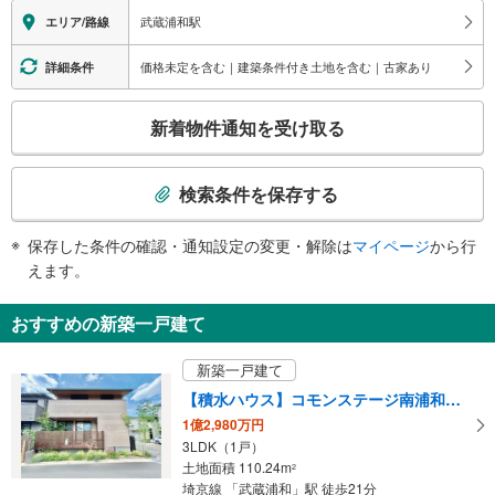
サテライト、バスのりば、タクシーのりば
エレベータ
武蔵浦和駅
エリア/路線
南口
・１・２番線ホーム（武蔵野線）⇔連絡通路
武蔵浦和会館、セレモニー武蔵浦和
・３～６番線ホーム（埼京線）⇔改札
価格未定を含む｜建築条件付き土地を含む｜古家あり
詳細条件
・改札⇔東口
・改札⇔西口
こ
新着物件通知を受け取る
エスカレータ
の
・各ホーム⇔改札
検
・改札⇔東口
索
検索条件を保存する
トイレ
条
《多機能トイレ》
件
保存した条件の確認・通知設定の変更・解除は
マイページ
から行
・改札内
で
えます。
その他
通
・点字運賃表
知
おすすめの新築一戸建て
を
受
新築一戸建て
け
【積水ハウス】コモンステージ南浦和ノーブルテラス
取
1億2,980万円
る
3LDK（1戸）
・
土地面積 110.24m
2
条
埼京線 「武蔵浦和」駅 徒歩21分