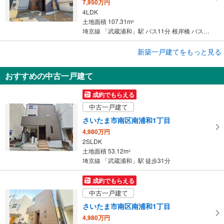
7,950万円
4LDK
土地面積 107.31m
2
埼京線 「武蔵浦和」駅 バス11分 根岸橋 バス停下車 徒歩1分
新築一戸建てをもっと見る
新築一戸建て
さいたま市南区白幡6丁目
おすすめの中古一戸建て
6,980万円
3SLDK
成約でもらえる
土地面積 86.44m
2
中古一戸建て
武蔵野線 「武蔵浦和」駅 徒歩17分
さいたま市南区南浦和1丁目
4,980万円
2SLDK
土地面積 53.12m
2
埼京線 「武蔵浦和」駅 徒歩31分
成約でもらえる
中古一戸建て
さいたま市南区南浦和1丁目
4,980万円