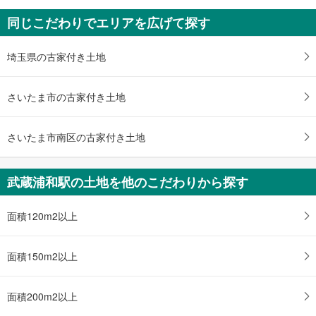
さいたま市南区松本4丁目
同じこだわりでエリアを広げて探す
2,749万円
3LDK
土地面積 69.36m
2
埼玉県の古家付き土地
埼京線 「武蔵浦和」駅 バス15分 松本3 バス停下車 徒歩4分
さいたま市の古家付き土地
さいたま市南区の古家付き土地
武蔵浦和駅の土地を他のこだわりから探す
面積120m2以上
面積150m2以上
面積200m2以上