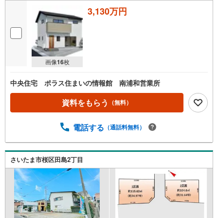
3,130万円
画像
16
枚
中央住宅 ポラス住まいの情報館 南浦和営業所
資料をもらう
（無料）
電話する
（通話料無料）
さいたま市桜区田島2丁目