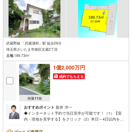
悩みもしっかりサポートします
武蔵野線 「武蔵浦和」駅 徒歩29分
埼玉県さいたま市南区文蔵2丁目
土地
189.73m
2
1億2,000万円
成約でもらえる
画像
11
枚
おすすめポイント
新井 洋一
◆インターネット予約で当日見学が可能です！（1）【室
内・現地を見学する】をクリック（2）本日～4日以内をご
希望の方は、「ご要望・ご質問欄」にご希望日時をご記入
ください。◆10:00～21:00はお電話でのお問い合わせがス
ゴールド推奨店