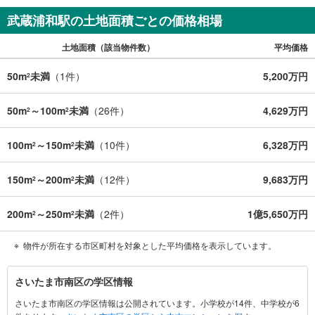
通
武蔵浦和駅の土地面積ごとの価格相場
知
を
土地面積（該当物件数）
平均価格
受
け
50m
未満
（
1
件）
5,200万円
2
取
る
50m
～100m
未満
（
26
件）
4,629万円
・
2
2
条
件
100m
～150m
未満
（
10
件）
6,328万円
2
2
を
マ
150m
～200m
未満
（
12
件）
9,683万円
2
2
イ
ペ
200m
～250m
未満
（
2
件）
1億5,650万円
2
2
ー
ジ
物件が所在する市区町村を対象とした平均価格を表示しています。
に
保
さ
さいたま市南区の学区情報
存
い
す
さいたま市南区の学区情報は公開されています。小学校が14件、中学校が6
た
る