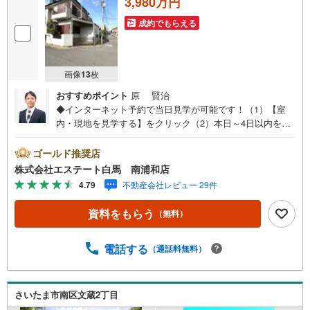
3,980万円
成約でもらえる
画像
13
枚
おすすめポイント
原 賢治
◆インターネット予約で当日見学が可能です！（1）【室
内・現地を見学する】をクリック（2）本日～4日以内をご
希望の方は、「ご要望・ご質問欄」にご希望日時をご記入
ください。◆10:00～21:00はお電話でのお問い合わせがス
ゴールド推奨店
ムーズです。●南6m・西6m・公道●角地●建築条件なしでお
株式会社エステート白馬 南浦和店
好きなハウスメーカーで建築可【Yahoo！ 不動産キャンペ
4.79
不動産会社レビュー 29件
ーン対象店舗です】 当店で物件を成約するとPayPayボー
ナスをプレゼント！◆エステート白馬の5大サポート◆1.F
資料をもらう
（無料）
P相談サポート社外のファイナンシャルプランナーと資金
相談が無料2.設備保証の延長サービス新築住宅は2年、中古
住宅は半年の設備修理サービスが無料で付帯3.注文住宅
電話する
（通話料無料）
「白馬の家」高気密・高断熱のフルオーダー住宅「白馬の
家」のご提案可能4.見学時、建築士同行サービス目視検査
やリフォーム費用をお伝えするなどの無料サービス5.お引
さいたま市南区文蔵2丁目
渡し後もしっかりサポートCSサポート室がお引渡し後のお