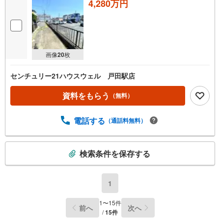
4,280万円
画像
20
枚
センチュリー21ハウスウェル 戸田駅店
資料をもらう
（無料）
電話する
（通話料無料）
こ
検索条件を保存する
の
検
索
1
条
件
1
〜
15
件
前へ
次へ
で
/
15
件