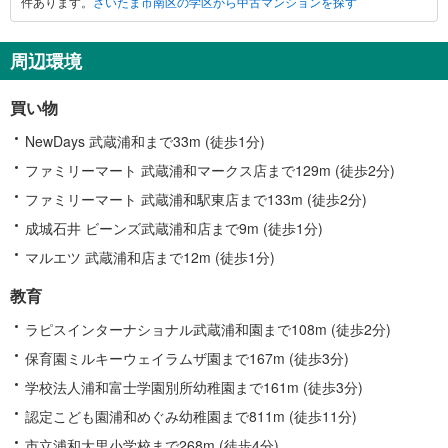
件あります。
さいたま市南区の学区から中古マンションを探す
ま
市
南
周辺環境
区
に
買い物
関
す
NewDays 武蔵浦和まで33m (徒歩1分)
る
ファミリーマート 武蔵浦和マークス店まで129m (徒歩2分)
情
ファミリーマート 武蔵浦和駅東店まで133m (徒歩2分)
報
成城石井 ビーンズ武蔵浦和店まで9m (徒歩1分)
マルエツ 武蔵浦和店まで12m (徒歩1分)
教育
ラピスインターナショナル武蔵浦和園まで108m (徒歩2分)
保育園ミルキーウェイラムザ園まで167m (徒歩3分)
学校法人浦和富士学園別所幼稚園まで161m (徒歩3分)
認定こども園浦和めぐみ幼稚園まで811m (徒歩11分)
市立浦和大里小学校まで268m (徒歩4分)