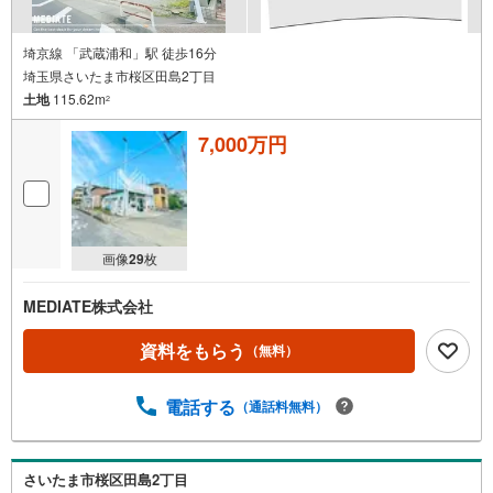
埼京線 「武蔵浦和」駅 徒歩16分
埼玉県さいたま市桜区田島2丁目
土地
115.62m
2
7,000万円
画像
29
枚
MEDIATE株式会社
資料をもらう
（無料）
電話する
（通話料無料）
さいたま市桜区田島2丁目