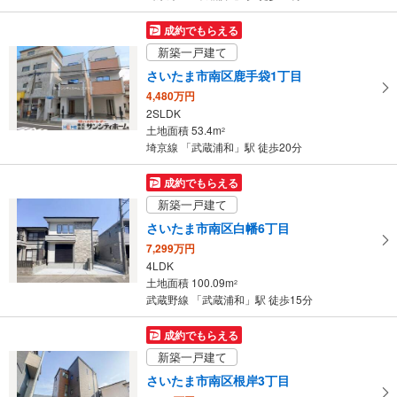
件
を
成約でもらえる
マ
新築一戸建て
イ
さいたま市南区鹿手袋1丁目
ペ
4,480万円
ー
2SLDK
ジ
土地面積 53.4m
2
に
埼京線 「武蔵浦和」駅 徒歩20分
保
存
成約でもらえる
す
新築一戸建て
る
さいたま市南区白幡6丁目
7,299万円
4LDK
土地面積 100.09m
2
武蔵野線 「武蔵浦和」駅 徒歩15分
成約でもらえる
新築一戸建て
さいたま市南区根岸3丁目