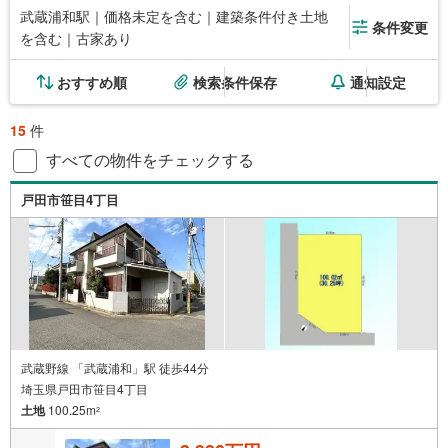
武蔵浦和駅｜価格未定を含む｜建築条件付き土地
条件変更
を含む｜古家あり
おすすめ順
検索条件保存
通知設定
15
件
すべての物件をチェックする
戸田市笹目4丁目
武蔵野線 「武蔵浦和」駅 徒歩44分
埼玉県戸田市笹目4丁目
土地
100.25m
2