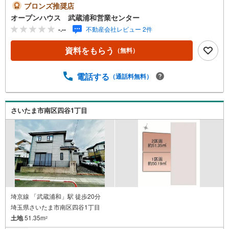
気軽にご連絡ください！現地を見学される場合は「室内・
ブロンズ推奨店
現地を見学する（無料）」ボタンよりご希望の日時をご記
オープンハウス 武蔵浦和営業センター
入いただけますとスムーズにご案内が可能です。◎現地の
-.--
不動産会社レビュー 2件
ご案内について・平日や夜遅い時間帯もご案内が可能 ※定
休日を除く・経験豊富なスタッフが物件詳細を丁寧にご説
資料をもらう
（無料）
明いたします。・車でご自宅や最寄り駅等、ご指定の場所
まで送迎します。・チャイルドシートのご用意ございま
す。◎個別FP相談会 無料物件のご紹介だけでなく住宅ロ
電話する
（通話料無料）
ーン・資金のご相談、まずは家探しについて話を聞きたい
という方も大歓迎です！年間8000棟以上の限定物件を発表
しているオープンハウスだから出会える物件が多数ござい
さいたま市南区四谷1丁目
ます。ぜひお気軽にご連絡・ご相談ください！※限定物件:
当社のみ、もしくは当社を含めた数社でのみご紹介可能な
オープンハウス・ディベロップメントの物件
埼京線 「武蔵浦和」駅 徒歩20分
埼玉県さいたま市南区四谷1丁目
土地
51.35m
2