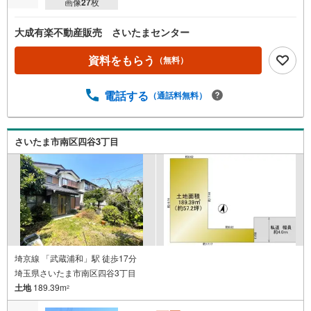
画像
27
枚
大成有楽不動産販売 さいたまセンター
資料をもらう
（無料）
電話する
（通話料無料）
さいたま市南区四谷3丁目
埼京線 「武蔵浦和」駅 徒歩17分
埼玉県さいたま市南区四谷3丁目
土地
189.39m
2