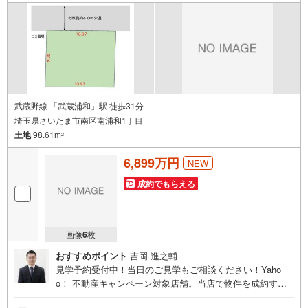
から引越し後のバックアップまでご相談頂けます。
武蔵野線 「武蔵浦和」駅 徒歩31分
埼玉県さいたま市南区南浦和1丁目
土地
98.61m
2
6,899万円
NEW
成約でもらえる
画像
6
枚
おすすめポイント
吉岡 進之輔
見学予約受付中！当日のご見学もご相談ください！Yaho
o！ 不動産キャンペーン対象店舗。当店で物件を成約する
とPayPayボーナスをプレゼント！「資料をもらう」「見学