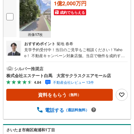
1億2,000万円
成約でもらえる
画像
17
枚
おすすめポイント
菊地 春希
見学予約受付中！当日のご見学もご相談ください！Yaho
o！ 不動産キャンペーン対象店舗。当店で物件を成約する
とPayPayボーナスをプレゼント！「資料をもらう」「見学
予約をする」ボタンからお問い合わせください。【営業時
シルバー推奨店
間 9:30～19:00】（年末年始除く）・人気物件には特に問
株式会社エステート白馬 大宮サクラスクエアモール店
い合わせが集中するため、お早めにお電話ください。「室
4.84
不動産会社レビュー 13件
内・現地を見学する」ボタンよりご予約いただくとご見学
がスムーズです。【エステート白馬 大宮サクラスクエアモ
資料をもらう
（無料）
ール店】・提携FPへの無料個別相談サービス外部のファイ
ナンシャルプランナーへの無料個別相談サービスや、講師
を招いての無料マイホームセミナーなども主催しており、
電話する
（通話料無料）
大変ご好評頂いております。・不動産の調査、契約、住宅
ローン、引渡しまで安全安心な取引を一括サポートまた、
白馬グループ各社（白馬建設、大和建設、白馬メディケア
さいたま市南区南浦和1丁目
サービス）と連携したプラスアップサポートで住まい探し