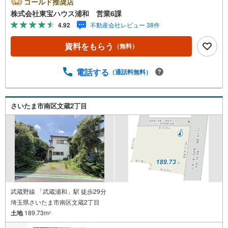
ゴールド推奨店
わせがスムーズにご案内できますぜひお気軽にご連絡下さ
株式会社東宝ハウス浦和 営業6課
い！東宝ハウスライフソリューションズグループ 東宝ハ
4.92
不動産会社レビュー 38件
ウス浦和 特別提携金利〔一例〕東宝ハウス浦和の住宅ロ
ーン■変動金利全期間引下げプラン⇒住宅ローン金利優遇割
資料をもらう
（無料）
の最大適用《0.89％》と某信用金庫金利1.275％の比較借入
金4000万円返済期間35年の総返済額の差額:303万円※2026
年7月末実行分まで（審査・要件があります）◇TOHO HO
電話する
（通話料無料）
USE CLUBで生涯の安心をお届け◇東宝ハウスのライフパ
ートナーが直接ご対応ライフプランニング、かけつけサポ
ート、Club Offプレミアムなど多彩なサービスがございます
さいたま市南区文蔵2丁目
武蔵野線 「武蔵浦和」駅 徒歩29分
埼玉県さいたま市南区文蔵2丁目
土地
189.73m
2