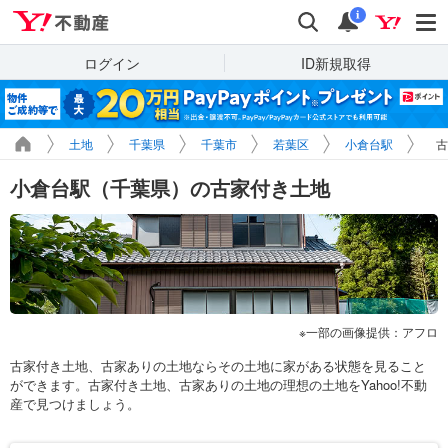
Yahoo!不動産
検索
通知
i
ログイン
ID新規取得
土地
千葉県
千葉市
若葉区
小倉台駅
古
小倉台駅（千葉県）の古家付き土地
一部の画像提供：アフロ
古家付き土地、古家ありの土地ならその土地に家がある状態を見ること
ができます。古家付き土地、古家ありの土地の理想の土地をYahoo!不動
産で見つけましょう。