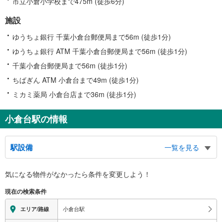
市立小倉小学校まで475m (徒歩6分)
施設
ゆうちょ銀行 千葉小倉台郵便局まで56m (徒歩1分)
ゆうちょ銀行 ATM 千葉小倉台郵便局まで56m (徒歩1分)
千葉小倉台郵便局まで56m (徒歩1分)
ちばぎん ATM 小倉台まで49m (徒歩1分)
ミカミ薬局 小倉台店まで36m (徒歩1分)
小倉台駅の情報
駅設備
一覧を見る
バリアフリー状況
気になる物件がなかったら
条件を変更しよう！
※段差なしでの移動経路
（○：有り △：要駅員設備 ×：無し）
現在の検索条件
地上⇔改札⇔ホーム：○
エレベータ
小倉台駅
エリア/路線
・各ホーム⇔改札