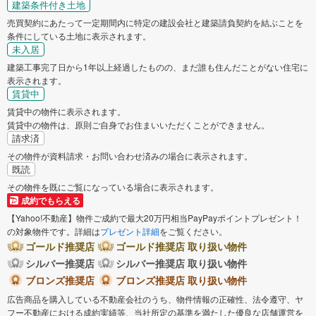
建築条件付き土地
売買契約にあたって一定期間内に特定の建設会社と建築請負契約を結ぶことを
条件にしている土地に表示されます。
未入居
建築工事完了日から1年以上経過したものの、まだ誰も住んだことがない住宅に
表示されます。
賃貸中
賃貸中の物件に表示されます。
賃貸中の物件は、原則ご自身でお住まいいただくことができません。
請求済
その物件が資料請求・お問い合わせ済みの場合に表示されます。
既読
その物件を既にご覧になっている場合に表示されます。
成約でもらえる
【Yahoo!不動産】物件ご成約で最大20万円相当PayPayポイントプレゼント！
の対象物件です。詳細は
プレゼント詳細
をご覧ください。
ゴールド推奨店
ゴールド推奨店 取り扱い物件
シルバー推奨店
シルバー推奨店 取り扱い物件
ブロンズ推奨店
ブロンズ推奨店 取り扱い物件
広告商品を購入している不動産会社のうち、物件情報の正確性、法令遵守、ヤ
フー不動産における成約実績等、当社所定の基準を満たした優良な店舗運営を