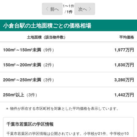
1
〜
1
件
前へ
次へ
/
1
件
小倉台駅の土地面積ごとの価格相場
土地面積（該当物件数）
平均価格
100m
～150m
未満
（
9
件）
1,977万円
2
2
150m
～200m
未満
（
2
件）
1,830万円
2
2
200m
～250m
未満
（
3
件）
3,280万円
2
2
250m
以上
（
3
件）
1,442万円
2
物件が所在する市区町村を対象とした平均価格を表示しています。
千
千葉市若葉区の学区情報
葉
千葉市若葉区の学区情報は公開されています。小学校が21件、中学校が10
市