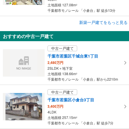
土地面積 127.08m
2
千葉都市モノレール 「小倉台」駅 徒歩13分
成約でもらえる
新築一戸建てをもっと見る
新築一戸建て
おすすめの中古一戸建て
千葉市若葉区千城台東2丁目
3,199万円
中古一戸建て
3LDK
土地面積 109.3m
2
千葉市若葉区千城台東1丁目
千葉都市モノレール 「小倉台」駅 徒歩30分
2,480万円
2SLDK＋地下室
土地面積 138.66m
2
千葉都市モノレール 「小倉台」駅から2210m
中古一戸建て
千葉市若葉区小倉台3丁目
3,400万円
4LDK
土地面積 257.15m
2
千葉都市モノレール 「小倉台」駅 徒歩7分