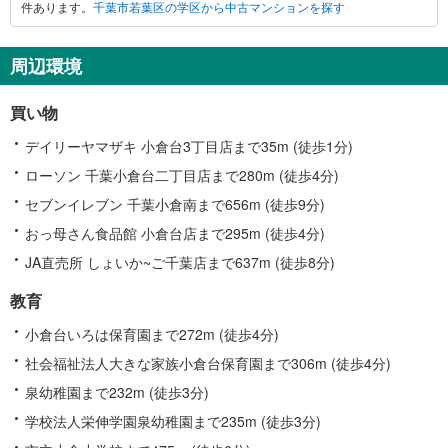
件あります。
千葉市若葉区の学区から中古マンションを探す
若
葉
区
周辺環境
に
関
買い物
す
る
デイリーヤマザキ 小倉台3丁目店まで35m (徒歩1分)
情
ローソン 千葉小倉台二丁目店まで280m (徒歩4分)
報
セブンイレブン 千葉小倉南まで656m (徒歩9分)
おっ母さん食品館 小倉台店まで295m (徒歩4分)
JA直売所 しょいか~ご千葉店まで637m (徒歩8分)
教育
小倉台いろは保育園まで272m (徒歩4分)
社会福祉法人大きな家族小倉台保育園まで306m (徒歩4分)
泉幼稚園まで232m (徒歩3分)
学校法人栄伸学園泉幼稚園まで235m (徒歩3分)