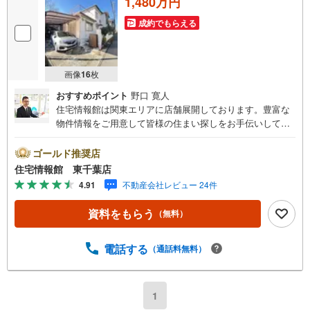
1,480万円
成約でもらえる
画像
16
枚
おすすめポイント
野口 寛人
住宅情報館は関東エリアに店舗展開しております。豊富な
物件情報をご用意して皆様の住まい探しをお手伝いしてお
ります。まずは最寄りの住宅情報館にお気軽にご相談くだ
さい。住宅ローン相談会も同時開催中無理のない住宅ロー
ゴールド推奨店
ンの試算やご購入の際にかかる諸費用の概算も行っており
住宅情報館 東千葉店
ます。しっかりとした資金計画のアドバイスをさせて頂き
4.91
不動産会社レビュー 24件
ますので、お気軽にご相談ください。
資料をもらう
（無料）
電話する
（通話料無料）
1