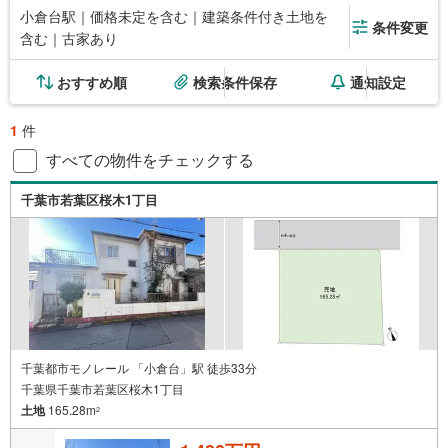
小倉台駅｜価格未定を含む｜建築条件付き土地を
条件変更
含む｜古家あり
おすすめ順
検索条件保存
通知設定
1
件
すべての物件をチェックする
千葉市若葉区桜木1丁目
千葉都市モノレール 「小倉台」駅 徒歩33分
千葉県千葉市若葉区桜木1丁目
土地
165.28m
2