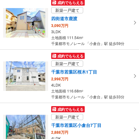
マ
成約でもらえる
イ
新築一戸建て
ペ
四街道市鹿渡
ー
3,090万円
ジ
3LDK
に
土地面積 111.54m
2
保
千葉都市モノレール 「小倉台」駅 徒歩59分
存
す
成約でもらえる
る
新築一戸建て
千葉市若葉区桜木1丁目
2,998万円
4LDK
土地面積 116.68m
2
千葉都市モノレール 「小倉台」駅 徒歩33分
成約でもらえる
新築一戸建て
千葉市若葉区小倉台7丁目
2,888万円
4LDK