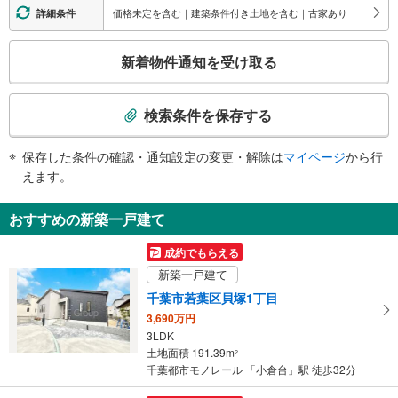
・改札⇔地上
価格未定を含む｜建築条件付き土地を含む｜古家あり
詳細条件
その他
こ
・点字案内（券売機・運賃表）
新着物件通知を受け取る
の
検
索
検索条件を保存する
条
件
保存した条件の確認・通知設定の変更・解除は
マイページ
から行
で
えます。
通
知
おすすめの新築一戸建て
を
受
成約でもらえる
け
新築一戸建て
取
千葉市若葉区貝塚1丁目
る
3,690万円
・
3LDK
条
土地面積 191.39m
2
件
千葉都市モノレール 「小倉台」駅 徒歩32分
を