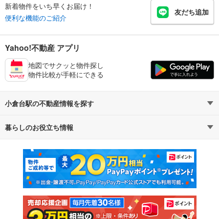
新着物件をいち早くお届け！
友だち追加
便利な機能のご紹介
Yahoo!不動産 アプリ
地図でサクッと物件探し
物件比較が手軽にできる
小倉台駅の不動産情報を探す
暮らしのお役立ち情報
不動産・住宅
賃貸住宅
マンションカタログ
教えて！住まいの先生
新築マンション
中古マンション
新築一戸建て
中古一戸建て
注文住宅
土地