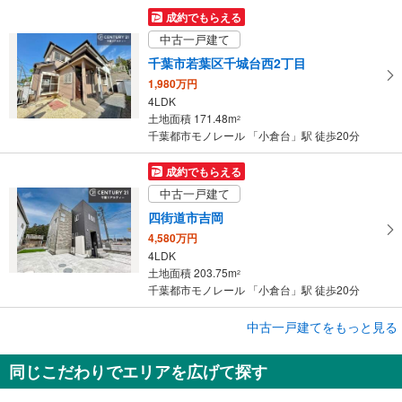
成約でもらえる
中古一戸建て
千葉市若葉区千城台西2丁目
1,980万円
4LDK
土地面積 171.48m
2
千葉都市モノレール 「小倉台」駅 徒歩20分
成約でもらえる
中古一戸建て
四街道市吉岡
4,580万円
4LDK
土地面積 203.75m
2
千葉都市モノレール 「小倉台」駅 徒歩20分
中古一戸建てをもっと見る
中古一戸建て
四街道市吉岡
同じこだわりでエリアを広げて探す
4,580万円
3LDK