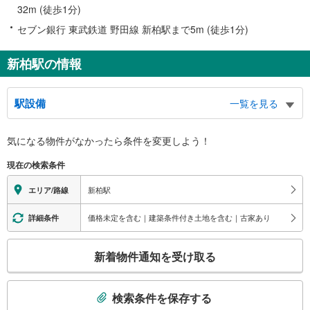
32m (徒歩1分)
セブン銀行 東武鉄道 野田線 新柏駅まで5m (徒歩1分)
新柏駅の情報
駅設備
一覧を見る
バリアフリー状況
気になる物件がなかったら
条件を変更しよう！
※段差なしでの移動経路
（○：有り △：要駅員設備 ×：無し）
現在の検索条件
地上⇔改札⇔ホーム：○
エレベータ
新柏駅
エリア/路線
・ホーム⇔改札
エスカレータ
価格未定を含む｜建築条件付き土地を含む｜古家あり
詳細条件
・ホーム⇔改札
こ
トイレ
新着物件通知を受け取る
の
《多機能トイレ》
検
・改札内
索
その他
検索条件を保存する
条