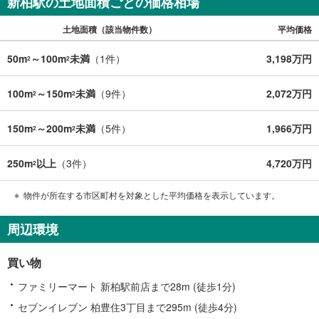
新柏駅の土地面積ごとの価格相場
・じっくり内覧コース （60分～）
・納得内覧コース （90分～）
土地面積（該当物件数）
平均価格
・まずは住宅ローン相談から （30分～）
【資料請求無料、お電話でのお問い合わせ無料】
お日にち:時間帯のご指定が可能です!!
50m
～100m
未満
（
1
件）
3,198万円
2
2
平日やお仕事前・後のご内覧もお待ちしております!!
ご希望の日程、お時間をお知らせください。
100m
～150m
未満
（
9
件）
2,072万円
2
2
ご連絡を心よりお待ちしております！
150m
～200m
未満
（
5
件）
1,966万円
2
2
250m
以上
（
3
件）
4,720万円
2
物件が所在する市区町村を対象とした平均価格を表示しています。
周辺環境
買い物
ファミリーマート 新柏駅前店まで28m (徒歩1分)
セブンイレブン 柏豊住3丁目まで295m (徒歩4分)