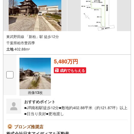
東武野田線 「新柏」駅 徒歩12分
千葉県柏市豊四季
土地
402.88m
2
5,480万円
成約でもらえる
画像
13
枚
おすすめポイント
■JR南柏駅徒歩12分■敷地約402.88平米（約121.87坪）以上
■日当り良好■更地渡し
ブロンズ推奨店
株式会社日本アイディアル不動産