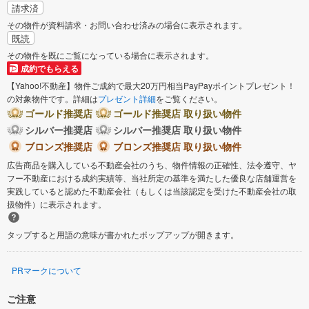
請求済
その物件が資料請求・お問い合わせ済みの場合に表示されます。
既読
その物件を既にご覧になっている場合に表示されます。
成約でもらえる
【Yahoo!不動産】物件ご成約で最大20万円相当PayPayポイントプレゼント！
の対象物件です。詳細は
プレゼント詳細
をご覧ください。
ゴールド推奨店
ゴールド推奨店 取り扱い物件
シルバー推奨店
シルバー推奨店 取り扱い物件
ブロンズ推奨店
ブロンズ推奨店 取り扱い物件
広告商品を購入している不動産会社のうち、物件情報の正確性、法令遵守、ヤ
フー不動産における成約実績等、当社所定の基準を満たした優良な店舗運営を
実践していると認めた不動産会社（もしくは当該認定を受けた不動産会社の取
扱物件）に表示されます。
タップすると用語の意味が書かれたポップアップが開きます。
PRマークについて
ご注意