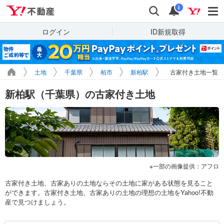
Yahoo!不動産
検索
通知
i
ログイン
ID新規取得
土地
千葉県
柏市
新柏駅
古家付き土地一覧
新柏駅（千葉県）の古家付き土地
一部の画像提供：アフロ
古家付き土地、古家ありの土地ならその土地に家がある状態を見ること
ができます。古家付き土地、古家ありの土地の理想の土地をYahoo!不動
産で見つけましょう。