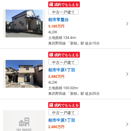
3,490万円
成約でもらえる
4LDK
中古一戸建て
土地面積 112.02m
2
東武野田線 「新柏」駅 徒歩37分
柏市常盤台
3,180万円
4LDK
土地面積 134.4m
2
東武野田線 「新柏」駅 徒歩15分
成約でもらえる
中古一戸建て
柏市中原1丁目
2,480万円
4LDK
土地面積 100.02m
2
東武野田線 「新柏」駅 徒歩25分
成約でもらえる
中古一戸建て
柏市中原1丁目
2,480万円