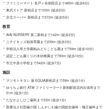
ファミリーマート 名戸ヶ谷病院店まで480m (徒歩6分)
東武ストア 新柏店まで103m (徒歩2分)
京北スーパー 新柏店まで372m (徒歩5分)
教育
AIAI NURSERY 第二新柏まで142m (徒歩2分)
ニチイキッズ柏保育園まで239m (徒歩3分)
学校法人草土学園柏みどりこども園まで759m (徒歩10分)
認定こども園くりの木幼稚園まで783m (徒歩10分)
市立中原小学校まで542m (徒歩7分)
施設
マツモトキヨシ 薬 EQUiA新柏店まで39m (徒歩1分)
ゆうちょ銀行 ATM ファミリーマート新柏駅前店内出張所まで
31m (徒歩1分)
たなかよしひこ歯科まで23m (徒歩1分)
医療法人社団歯の国 しんかしわ歯の国総合歯科・矯正歯科まで