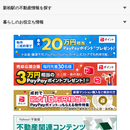
新柏駅の不動産情報を探す
暮らしのお役立ち情報
不動産・住宅
賃貸住宅
マンションカタログ
教えて！住まいの先生
新築マンション
中古マンション
新築一戸建て
中古一戸建て
注文住宅
土地
売却査定