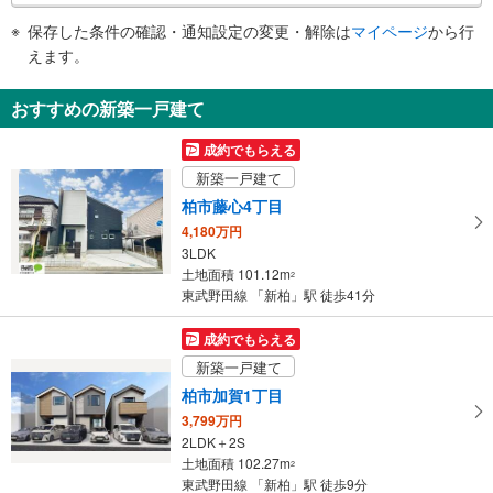
・点字テープ（券売機・手すり等）
件
・ＡＥＤ
保存した条件の確認・通知設定の変更・解除は
マイページ
から行
で
えます。
通
知
おすすめの新築一戸建て
を
受
成約でもらえる
け
新築一戸建て
取
柏市藤心4丁目
る
4,180万円
・
3LDK
条
土地面積 101.12m
2
件
東武野田線 「新柏」駅 徒歩41分
を
マ
成約でもらえる
イ
新築一戸建て
ペ
柏市加賀1丁目
ー
3,799万円
ジ
2LDK＋2S
に
土地面積 102.27m
2
保
東武野田線 「新柏」駅 徒歩9分