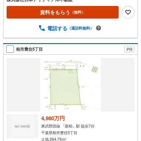
資料をもらう
（無料）
電話する
（通話料無料）
柏市豊住5丁目
PR
4,980万円
東武野田線 「新柏」駅 徒歩7分
千葉県柏市豊住5丁目
土地 264.75m
2