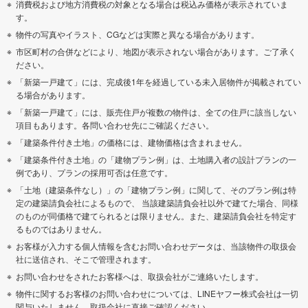
消費税および地方消費税の対象となる場合は税込み価格が表示されていま
す。
物件の写真やイラスト、CGなどは実際と異なる場合があります。
市区町村の合併などにより、地図が表示されない場合があります。ご了承く
ださい。
「新築一戸建て」には、完成後1年を経過している未入居物件が掲載されてい
る場合があります。
「新築一戸建て」には、販売住戸が複数の物件は、全ての住戸に該当しない
項目もあります。各問い合わせ先にご確認ください。
「建築条件付き土地」の価格には、建物価格は含まれません。
「建築条件付き土地」の「建物プラン例」は、土地購入者の設計プランの一
例であり、プランの採用可否は任意です。
「土地（建築条件なし）」の「建物プラン例」に関して、そのプラン例は特
定の建築請負会社によるもので、 当該建築請負会社以外で建てた場合、同様
のものが同価格で建てられるとは限りません。また、建築請負会社を特定す
るものではありません。
お客様が入力する個人情報を含むお問い合わせデータは、当該物件の取扱会
社に送信され、そこで管理されます。
お問い合わせをされたお客様へは、取扱会社がご連絡いたします。
物件に関するお客様のお問い合わせについては、LINEヤフー株式会社は一切
関与いたしません。取扱会社に直接ご確認ください。