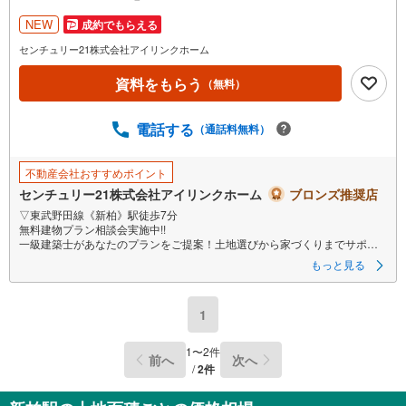
NEW
成約でもらえる
センチュリー21株式会社アイリンクホーム
資料をもらう
（無料）
電話する
（通話料無料）
不動産会社おすすめポイント
センチュリー21株式会社アイリンクホーム
ブロンズ推奨店
▽東武野田線《新柏》駅徒歩7分
無料建物プラン相談会実施中!!
一級建築士があなたのプランをご提案！土地選びから家づくりまでサポー
ト『どんな家が建つ？』まずは聞いてみませんか？
もっと見る
確定測量済み
更地渡しも可能
小学校徒歩7分
1
スーパー徒歩4分
□■□現地内覧ツアー開催中!!□■□
1
〜
2
件
前へ
次へ
（※事前に必ずお問い合わせくださいませ）
/
2
件
《コース内容（所要時間）》
・サクッと内覧コース （30分～）