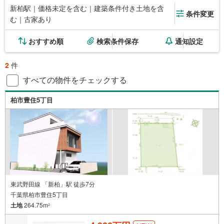
新柏駅｜価格未定を含む｜建築条件付き土地を含
条件変更
む｜古家あり
おすすめ順
検索条件保存
通知設定
2
件
すべての物件をチェックする
柏市豊住5丁目
東武野田線 「新柏」駅 徒歩7分
千葉県柏市豊住5丁目
土地
264.75m
2