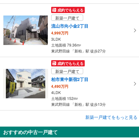
存
す
成約でもらえる
る
新築一戸建て
流山市向小金2丁目
4,999万円
3LDK
土地面積 79.36m
2
東武野田線 「新柏」駅 徒歩27分
成約でもらえる
新築一戸建て
柏市東中新宿2丁目
4,490万円
4LDK
土地面積 152m
2
東武野田線 「新柏」駅 徒歩13分
成約でもらえる
新築一戸建てをもっと見る
新築一戸建て
おすすめの中古一戸建て
柏市藤心2丁目