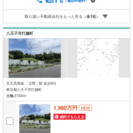
電話する
（通話料無料）
ミュレーション■住まいの広場TOWNSからお客様へ経験豊
富なスタッフが親身になってお客様に合った物件をご紹介
取り扱い不動産会社をもっと見る（
全
1
社
）
させて頂きます！ /他社様掲載物件も併せてご紹介可能です
のでお気軽にお問い合わせ下さい♪駐車場もございますの
で、お車でのお越しも大歓迎です！
八王子市打越町
京王高尾線 「北野」駅 徒歩9分
東京都八王子市打越町
土地
2793m
2
1,980万円
NEW
成約でもらえる