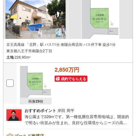
ございますので、お車でのお越しも大歓迎です！
京王高尾線 「北野」駅 バス11分 南陽台商店街 バス停下車 徒歩1分
東京都八王子市南陽台2丁目
土地
226.95m
2
2,850万円
成約でもらえる
画像
29
枚
おすすめポイント
岸田 周平
海公園まで229mです。第一種低層住居専用地域は、開放的
で明るい街並みが生まれ、良好な住環境からニーズの高い
場所です。周辺環境の良い売地ですので、土地購入をご検
討の方におすすめです。土地面積は226.95平米（公簿）と
ゴールド推奨店