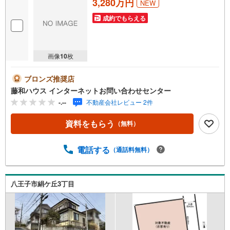
3,280万円
NEW
成約でもらえる
画像
10
枚
ブロンズ推奨店
藤和ハウス インターネットお問い合わせセンター
-.--
不動産会社レビュー 2件
資料をもらう
（無料）
電話する
（通話料無料）
八王子市絹ケ丘3丁目