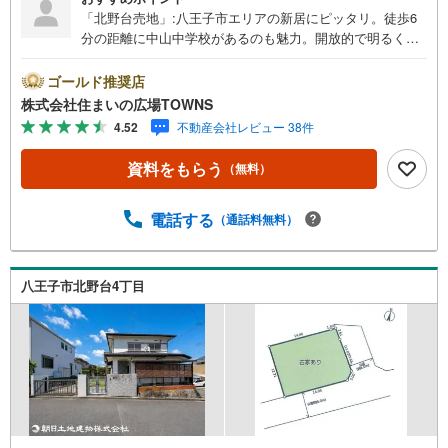
「北野台売地」:八王子市エリアの新居にピッタリ。徒歩6
分の距離に中山中学校があるのも魅力。開放的で明るく快
適に過ごすことができる第一種低層住居専用地域は、ニー
ズも高くおすすめです。住みやすい空間の条件の1つに前面
ゴールド推奨店
道路が6m以上あるところを入れてみては。土地の購入をお
株式会社住まいの広場TOWNS
考えの方、コチラの売地をご覧ください。土地面積は225.0
4.52
不動産会社レビュー 38件
3平米（公簿）あります。買い物の際の道のりも楽になりや
すい平坦地です。【年中無休/9:00～21:00】人気物件は特
資料をもらう
（無料）
にお問い合わせが集中するため、お早めにお電話下さい。
「室内・現地を見学する」ボタンよりご予約頂くとご見学
がスムーズです。■その他、各種ご相談も承っております。
電話する
（通話料無料）
○住宅ローンのご相談○ライフプランのシミュレーション■
住まいの広場TOWNSからお客様へ経験豊富なスタッフが親
身になってお客様に合った物件をご紹介させて頂きます！ /
八王子市北野台4丁目
他社様掲載物件も併せてご紹介可能ですのでお気軽にお問
い合わせ下さい♪駐車場もございますので、お車でのお越
しも大歓迎です！