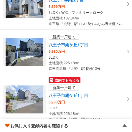
ー
5,699万円
ジ
3LDK＋WIC、ファミリークローク
に
土地面積 187.84m
2
保
京王線 「北野」駅 バス18分 みなみ野大橋 バス停下車 徒歩14分
存
す
新築一戸建て
る
八王子市絹ケ丘1丁目
6,980万円
3LDK
土地面積 226.18m
2
京王高尾線 「北野」駅 徒歩12分
成約でもらえる
新築一戸建て
八王子市絹ケ丘1丁目
6,980万円
3LDK
土地面積 226.18m
2
京王高尾線 「北野」駅 徒歩15分
お気に入り登録内容を確認する
成約でもらえる
新築一戸建てをもっと見る