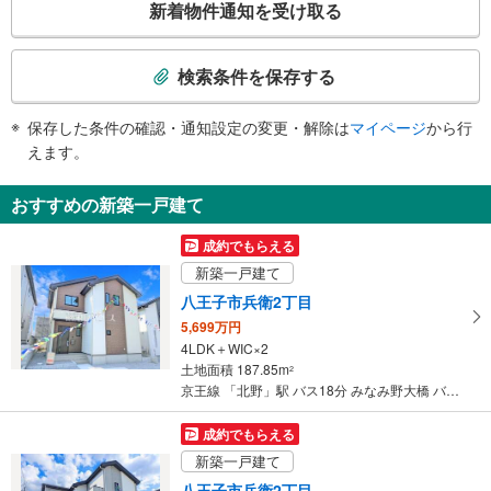
新着物件通知を受け取る
・各ホーム⇔改札
の
・北口
検
トイレ
索
検索条件を保存する
《多機能トイレ》
条
・改札内
件
保存した条件の確認・通知設定の変更・解除は
マイページ
から行
・南口（２Ｆ・７時～２２時）
で
えます。
その他
通
・点字案内（券売機・運賃表・階段手すり）
知
おすすめの新築一戸建て
・ＡＥＤ
を
受
成約でもらえる
け
新築一戸建て
取
八王子市兵衛2丁目
る
5,699万円
・
4LDK＋WIC×2
条
土地面積 187.85m
2
件
京王線 「北野」駅 バス18分 みなみ野大橋 バス停下車 徒歩14分
を
マ
成約でもらえる
イ
新築一戸建て
ペ
八王子市兵衛2丁目