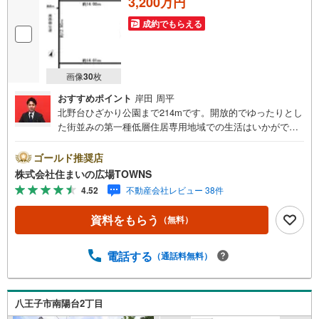
3,200万円
成約でもらえる
画像
30
枚
おすすめポイント
岸田 周平
北野台ひざかり公園まで214mです。開放的でゆったりとし
た街並みの第一種低層住居専用地域での生活はいかがです
か。売地をお探しの方には、こちらの売地はいかがでしょ
うか。周囲も環境も整っている、好条件の住宅用地がこち
ゴールド推奨店
ら。建築プランの自由度が高い、平坦な地勢です。前面道
株式会社住まいの広場TOWNS
路6m以上は確保しているので車の出し入れもラクラクで
4.52
不動産会社レビュー 38件
す。土地面積は180.78平米（公簿）でイチオシ。【年中無
休/9:00～21:00】人気物件は特にお問い合わせが集中する
資料をもらう
（無料）
ため、お早めにお電話下さい。「室内・現地を見学する」
ボタンよりご予約頂くとご見学がスムーズです。■その他、
各種ご相談も承っております。○住宅ローンのご相談○ライ
電話する
（通話料無料）
フプランのシミュレーション■住まいの広場TOWNSからお
客様へ経験豊富なスタッフが親身になってお客様に合った
物件をご紹介させて頂きます！ /他社様掲載物件も併せてご
八王子市南陽台2丁目
紹介可能ですのでお気軽にお問い合わせ下さい♪駐車場も