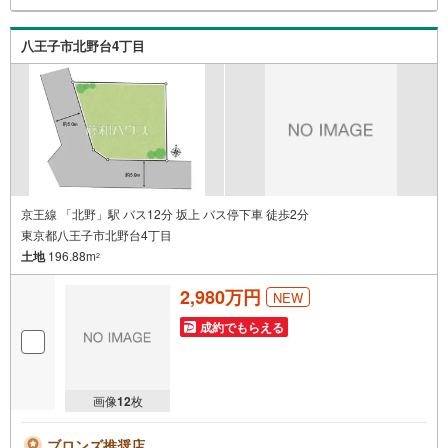
八王子市北野台4丁目
京王線 「北野」駅 バス12分 坂上 バス停下車 徒歩2分
東京都八王子市北野台4丁目
土地
196.88m
2
2,980万円
NEW
成約でもらえる
画像
12
枚
ブロンズ推奨店