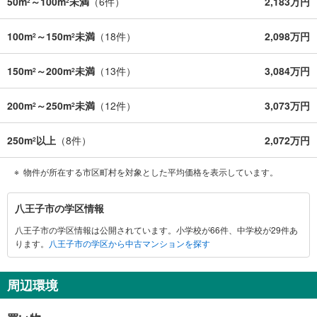
50m
～100m
未満
（
6
件）
2,183万円
2
2
100m
～150m
未満
（
18
件）
2,098万円
2
2
150m
～200m
未満
（
13
件）
3,084万円
2
2
200m
～250m
未満
（
12
件）
3,073万円
2
2
250m
以上
（
8
件）
2,072万円
2
物件が所在する市区町村を対象とした平均価格を表示しています。
八
八王子市の学区情報
王
八王子市の学区情報は公開されています。小学校が66件、中学校が29件あ
子
ります。
八王子市の学区から中古マンションを探す
市
に
関
周辺環境
す
る