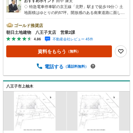
おすすめポイント
田中 康太
◇ 特急電車停車駅の京王線「北野」駅まで徒歩19分◇ 土
地面積はゆとりの約57坪。開放感のある南東道路に面した
整形地です◇ 2階からは富士山を望むことができ、季節ご
との眺望が楽しめます◇ 隣地が緑地に隣接しており、四季
ゴールド推奨店
を感じながら静かで落ち着いた住環境を享受できます※バザ
朝日土地建物 八王子支店 営業2課
ール会場には、ベビーベッドや キッズスペースをご用意
4.86
不動産会社レビュー 45件
しております。 小さなお子様連れでも、安心してご来場
ください！資料請求、住宅ローンのご相談などお気軽にお
資料をもらう
（無料）
問合せください！スタッフ25名でお客様がご覧になったこ
とのない情報を多数ご用意しております。インターネッ
ト、チラシなどに掲載できない物件も多数ございます！ご
電話する
（通話料無料）
案内時に他物件もご紹介可能です。 担当営業へご希望をお
伝えください！■ご案内方法ご自宅へお迎え・最寄り駅等で
お待ち合わせ、弊社へのご来社など、ご相談ください。ご
八王子市上柚木
希望があれば周辺環境、お客様の希望に合わせた物件など
もご案内をいたします。お住まい探しは朝日土地建物
（株）八王子店 営業2課にお任せください！