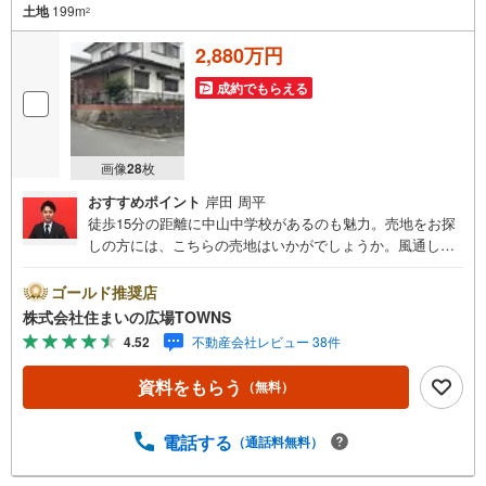
土地
199m
2
2,880万円
成約でもらえる
画像
28
枚
おすすめポイント
岸田 周平
徒歩15分の距離に中山中学校があるのも魅力。売地をお探
しの方には、こちらの売地はいかがでしょうか。風通しが
良く、夏でも比較的に涼しい高台に立地しています。自然
の豊かな第一種低層住居専用地域で、のびのびと暮らして
ゴールド推奨店
みませんか。周囲も環境も整っている、好条件の住宅用地
株式会社住まいの広場TOWNS
がこちら。広さの心配がいらない土地面積199平米（公
4.52
不動産会社レビュー 38件
簿）。こちらは間取りの自由度が高い角地です。【年中無
休/9:00～21:00】人気物件は特にお問い合わせが集中する
資料をもらう
（無料）
ため、お早めにお電話下さい。「室内・現地を見学する」
ボタンよりご予約頂くとご見学がスムーズです。■その他、
各種ご相談も承っております。○住宅ローンのご相談○ライ
電話する
（通話料無料）
フプランのシミュレーション■住まいの広場TOWNSからお
客様へ経験豊富なスタッフが親身になってお客様に合った