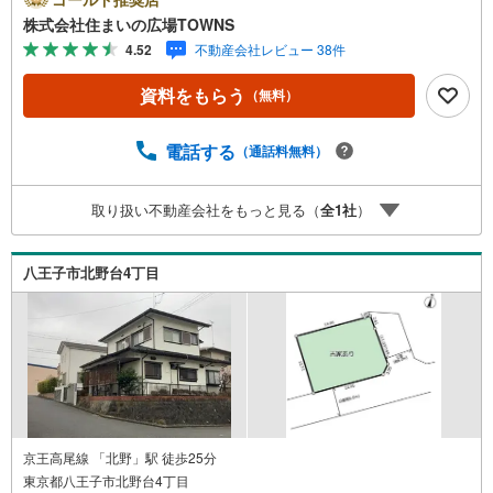
なっております。住宅用地なので、周辺環境が新しい住ま
株式会社住まいの広場TOWNS
いを建てるのに適しています。【年中無休/9:00～21:00】
4.52
不動産会社レビュー 38件
人気物件は特にお問い合わせが集中するため、お早めにお
電話下さい。「室内・現地を見学する」ボタンよりご予約
資料をもらう
（無料）
頂くとご見学がスムーズです。■その他、各種ご相談も承っ
ております。○住宅ローンのご相談○ライフプランのシミュ
レーション■住まいの広場TOWNSからお客様へ経験豊富な
電話する
（通話料無料）
スタッフが親身になってお客様に合った物件をご紹介させ
て頂きます！ /他社様掲載物件も併せてご紹介可能ですので
取り扱い不動産会社をもっと見る（
全
1
社
）
お気軽にお問い合わせ下さい♪駐車場もございますので、
お車でのお越しも大歓迎です！
八王子市北野台4丁目
京王高尾線 「北野」駅 徒歩25分
東京都八王子市北野台4丁目