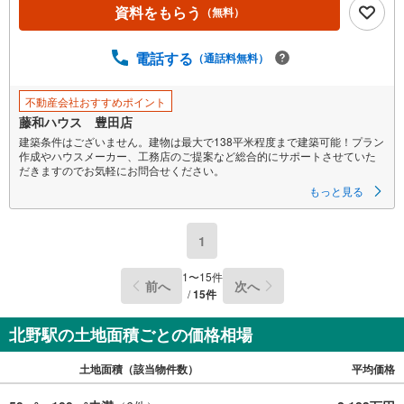
資料をもらう
（無料）
ー
ジ
に
電話する
（通話料無料）
保
存
不動産会社おすすめポイント
す
藤和ハウス 豊田店
る
建築条件はございません。建物は最大で138平米程度まで建築可能！プラン
作成やハウスメーカー、工務店のご提案など総合的にサポートさせていた
だきますのでお気軽にお問合せください。
もっと見る
1
1
〜
15
件
前へ
次へ
/
15
件
北野駅の土地面積ごとの価格相場
土地面積（該当物件数）
平均価格