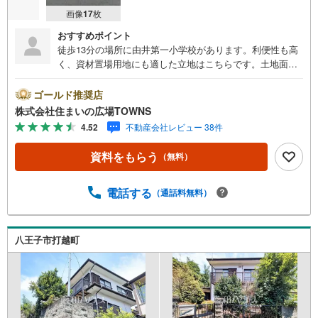
画像
17
枚
おすすめポイント
徒歩13分の場所に由井第一小学校があります。利便性も高
く、資材置場用地にも適した立地はこちらです。土地面積
は2793平米（公簿）となっています。駅から徒歩9分圏内
に立地しています。売地をお探しの方におすすめの土地で
ゴールド推奨店
す。
株式会社住まいの広場TOWNS
4.52
不動産会社レビュー 38件
資料をもらう
（無料）
電話する
（通話料無料）
八王子市打越町