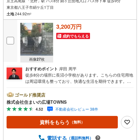
京王高尾線 「北野」駅 バス8分 絹ヶ丘団地入口 バス停下車 徒歩9分
東京都八王子市絹ケ丘1丁目
土地
244.92m
2
3,200万円
成約でもらえる
画像
27
枚
おすすめポイント
岸田 周平
徒歩8分の場所に長沼小学校があります。こちらの住宅用地
は周辺環境も整っており、快適な生活を期待できます。駅
から徒歩7分圏内に立地しています。開放的で明るく快適に
過ごすことができる第一種低層住居専用地域は、ニーズも
ゴールド推奨店
高くおすすめです。土地面積は244.92平米（公簿）でござ
株式会社住まいの広場TOWNS
います。環境の良いエリアにある売地です。【年中無休/9:
4.52
不動産会社レビュー 38件
00～21:00】人気物件は特にお問い合わせが集中するため、
お早めにお電話下さい。「室内・現地を見学する」ボタン
資料をもらう
（無料）
よりご予約頂くとご見学がスムーズです。■その他、各種ご
相談も承っております。○住宅ローンのご相談○ライフプラ
ンのシミュレーション■住まいの広場TOWNSからお客様へ
電話する
（通話料無料）