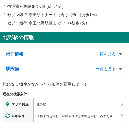
宿澤歯科医院まで6m (徒歩1分)
セブン銀行 京王リトナード北野まで6m (徒歩1分)
セブン銀行 京王北野駅店まで17m (徒歩1分)
北野駅の情報
出口情報
一覧を見る
北口・中央南口
駅設備
一覧を見る
北野町 打越町 方面、絹ヶ丘１・２丁目 方面、八王子市北野事務所、タク
シーのりば、バスのりば
バリアフリー状況
南口
気になる物件がなかったら
条件を変更しよう！
※段差なしでの移動経路
打越町 絹ヶ丘１・２丁目 方面、バスのりば
（○：有り △：要駅員設備 ×：無し）
現在の検索条件
地上⇔改札⇔ホーム：○
エレベータ
北野駅
エリア/路線
・各ホーム⇔改札
・北口
価格未定を含む｜建築条件付き土地を含む｜古家あり
詳細条件
・改札外３Ｆ連絡通路⇔改札階（２Ｆ）⇔南口（１Ｆ）
エスカレータ
こ