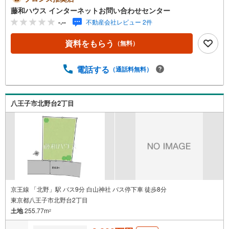
藤和ハウス インターネットお問い合わせセンター
-.--
不動産会社レビュー 2件
資料をもらう
（無料）
電話する
（通話料無料）
八王子市北野台2丁目
京王線 「北野」駅 バス9分 白山神社 バス停下車 徒歩8分
東京都八王子市北野台2丁目
土地
255.77m
2