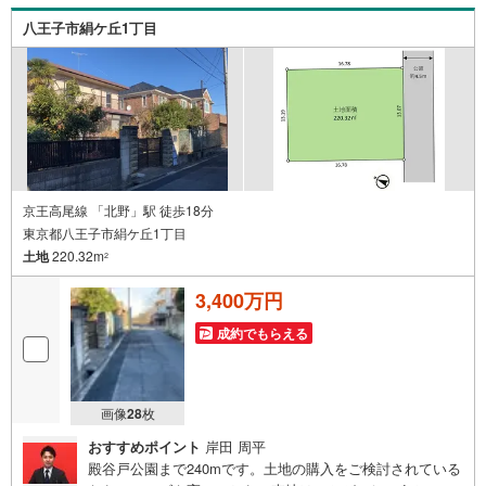
物件をご紹介させて頂きます！ /他社様掲載物件も併せてご
八王子市絹ケ丘1丁目
紹介可能ですのでお気軽にお問い合わせ下さい♪駐車場も
ございますので、お車でのお越しも大歓迎です！
京王高尾線 「北野」駅 徒歩18分
東京都八王子市絹ケ丘1丁目
土地
220.32m
2
3,400万円
成約でもらえる
画像
28
枚
おすすめポイント
岸田 周平
殿谷戸公園まで240mです。土地の購入をご検討されている