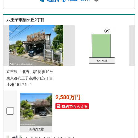
どに掲載できない物件も多数ございます！ご案内時に他物
件もご紹介可能です。 担当営業へご希望をお伝えくださ
い！■ご案内方法ご自宅へお迎え・最寄り駅等でお待ち合わ
八王子市絹ケ丘2丁目
せ、弊社へのご来社など、ご相談ください。ご希望があれ
ば周辺環境、お客様の希望に合わせた物件などもご案内を
いたします。お住まい探しは朝日土地建物（株）八王子
店 営業2課にお任せください！
京王線 「北野」駅 徒歩19分
東京都八王子市絹ケ丘2丁目
土地
191.74m
2
2,580万円
成約でもらえる
画像
17
枚