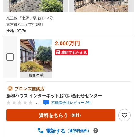
京王線 「北野」駅 徒歩13分
東京都八王子市打越町
土地
197.7m
2
2,000万円
成約でもらえる
画像
21
枚
ブロンズ推奨店
藤和ハウス インターネットお問い合わせセンター
-.--
不動産会社レビュー 2件
資料をもらう
（無料）
電話する
（通話料無料）