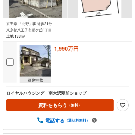
京王線 「北野」駅 徒歩21分
東京都八王子市絹ケ丘3丁目
土地
133m
2
1,990万円
画像
23
枚
ロイヤルハウジング 南大沢駅前ショップ
資料をもらう
（無料）
電話する
（通話料無料）