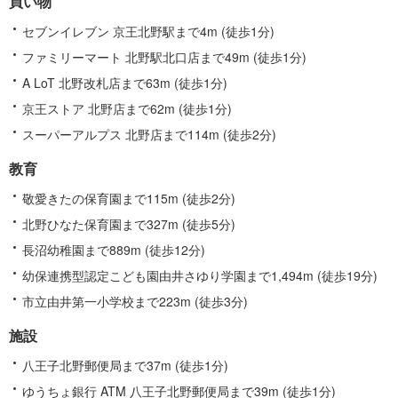
買い物
情
報
セブンイレブン 京王北野駅まで4m (徒歩1分)
ファミリーマート 北野駅北口店まで49m (徒歩1分)
A LoT 北野改札店まで63m (徒歩1分)
京王ストア 北野店まで62m (徒歩1分)
スーパーアルプス 北野店まで114m (徒歩2分)
教育
敬愛きたの保育園まで115m (徒歩2分)
北野ひなた保育園まで327m (徒歩5分)
長沼幼稚園まで889m (徒歩12分)
幼保連携型認定こども園由井さゆり学園まで1,494m (徒歩19分)
市立由井第一小学校まで223m (徒歩3分)
施設
八王子北野郵便局まで37m (徒歩1分)
ゆうちょ銀行 ATM 八王子北野郵便局まで39m (徒歩1分)