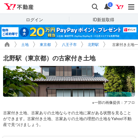
Yahoo!不動産
検索
通知
i
ログイン
ID新規取得
土地
東京都
八王子市
北野駅
古家付き土地一
北野駅（東京都）の古家付き土地
一部の画像提供：アフロ
古家付き土地、古家ありの土地ならその土地に家がある状態を見ること
ができます。古家付き土地、古家ありの土地の理想の土地をYahoo!不動
産で見つけましょう。