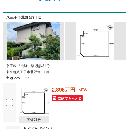
経験豊富なスタッフが親身になってお客様に合った物件を
ご紹介させて頂きます！ /他社様掲載物件も併せてご紹介可
能ですのでお気軽にお問い合わせ下さい♪駐車場もござい
八王子市北野台3丁目
ますので、お車でのお越しも大歓迎です！
京王線 「北野」駅 徒歩31分
東京都八王子市北野台3丁目
土地
225.03m
2
2,898万円
NEW
成約でもらえる
画像
26
枚
おすすめポイント