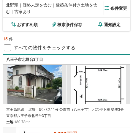
北野駅｜価格未定を含む｜建築条件付き土地を含
条件変更
む｜古家あり
おすすめ順
検索条件保存
通知設定
15
件
すべての物件をチェックする
八王子市北野台3丁目
京王高尾線 「北野」駅 バス11分 公園前（八王子市） バス停下車 徒歩3分
東京都八王子市北野台3丁目
土地
180.78m
2