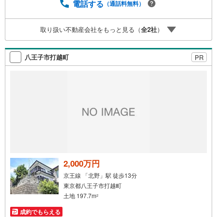
ムーズです。■その他、各種ご相談も承っております。○住
電話する
（通話料無料）
宅ローンのご相談○ライフプランのシミュレーション■住ま
いの広場TOWNSからお客様へ経験豊富なスタッフが親身に
取り扱い不動産会社をもっと見る（
全
2
社
）
なってお客様に合った物件をご紹介させて頂きます！ /他社
様掲載物件も併せてご紹介可能ですのでお気軽にお問い合
わせ下さい♪駐車場もございますので、お車でのお越しも
八王子市打越町
PR
大歓迎です！
2,000万円
京王線 「北野」駅 徒歩13分
東京都八王子市打越町
土地 197.7m
2
成約でもらえる