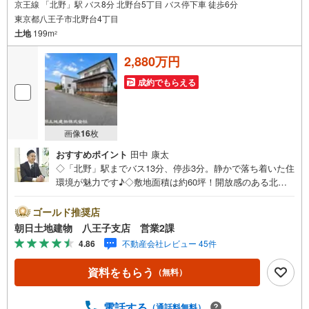
京王線 「北野」駅 バス8分 北野台5丁目 バス停下車 徒歩6分
東京都八王子市北野台4丁目
土地
199m
2
2,880万円
成約でもらえる
画像
16
枚
おすすめポイント
田中 康太
◇「北野」駅までバス13分、停歩3分。静かで落ち着いた住
環境が魅力です♪◇敷地面積は約60坪！開放感のある北
東・東南側幅員6mの角地♪◇閑静な分譲地内で、陽当た
り・通風ともに良好！◇高嶺小学校まで徒歩2分（約160
ゴールド推奨店
m）と、お子様の通学も安心の近さです♪◇スーパー「コー
朝日土地建物 八王子支店 営業2課
プ」まで約550mと買い物に便利な立地！※バザール会場に
4.86
不動産会社レビュー 45件
は、ベビーベッドや キッズスペースをご用意しておりま
す。 小さなお子様連れでも、安心してご来場ください！
資料をもらう
（無料）
資料請求、住宅ローンのご相談などお気軽にお問合せくだ
さい！スタッフ25名でお客様がご覧になったことのない情
報を多数ご用意しております。インターネット、チラシな
電話する
（通話料無料）