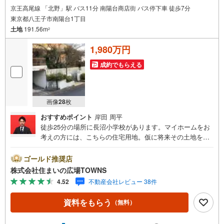
京王高尾線 「北野」駅 バス11分 南陽台商店街 バス停下車 徒歩7分
東京都八王子市南陽台1丁目
土地
191.56m
2
1,980万円
成約でもらえる
画像
28
枚
おすすめポイント
岸田 周平
徒歩25分の場所に長沼小学校があります。マイホームをお
考えの方には、こちらの住宅用地。仮に将来その土地を売
ることになった時に、大きな価格の変動が起こりにくいの
も第一種低層住居専用地域のメリットです。通風採光やプ
ゴールド推奨店
ライバシーが確保しやすく、また良い眺望が期待できる傾
株式会社住まいの広場TOWNS
斜地。こちらの売地は、土地の購入を検討されている方に
4.52
不動産会社レビュー 38件
イチオシとなっております。土地面積は191.56平米（公
簿）です。【年中無休/9:00～21:00】人気物件は特にお問
資料をもらう
（無料）
い合わせが集中するため、お早めにお電話下さい。「室
内・現地を見学する」ボタンよりご予約頂くとご見学がス