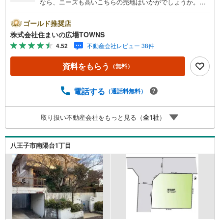
なら、ニーズも高いこちらの売地はいかがでしょうか。駅
まで徒歩14分の場所に立地しています。周囲の環境もきっ
と満足して頂ける住宅用地はこちらです。ぜひご覧くださ
ゴールド推奨店
い。土地面積は220.32平米（公簿）で一押しです。仮に将
株式会社住まいの広場TOWNS
来その土地を売ることになった時に、大きな価格の変動が
4.52
不動産会社レビュー 38件
起こりにくいのも第一種低層住居専用地域のメリットで
す。【年中無休/9:00～21:00】人気物件は特にお問い合わ
資料をもらう
（無料）
せが集中するため、お早めにお電話下さい。「室内・現地
を見学する」ボタンよりご予約頂くとご見学がスムーズで
す。■その他、各種ご相談も承っております。○住宅ローン
電話する
（通話料無料）
のご相談○ライフプランのシミュレーション■住まいの広場
TOWNSからお客様へ経験豊富なスタッフが親身になってお
取り扱い不動産会社をもっと見る（
全
1
社
）
客様に合った物件をご紹介させて頂きます！ /他社様掲載物
件も併せてご紹介可能ですのでお気軽にお問い合わせ下さ
い♪駐車場もございますので、お車でのお越しも大歓迎で
八王子市南陽台1丁目
す！