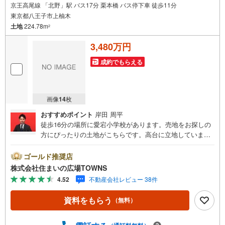
京王高尾線 「北野」駅 バス17分 栗本橋 バス停下車 徒歩11分
東京都八王子市上柚木
土地
224.78m
2
3,480万円
成約でもらえる
画像
14
枚
おすすめポイント
岸田 周平
徒歩16分の場所に愛宕小学校があります。売地をお探しの
方にぴったりの土地がこちらです。高台に立地していま
す。住宅用地なので住まいに適した周辺環境の整ってお
り、快適な生活が期待できるのではないでしょうか。イチ
ゴールド推奨店
オシの土地面積224.78平米（公簿）の土地です。第一種低
株式会社住まいの広場TOWNS
層住居専用地域は、開放的で明るい街並みが生まれ、良好
4.52
不動産会社レビュー 38件
な住環境からニーズの高い場所です。【年中無休/9:00～21:
00】人気物件は特にお問い合わせが集中するため、お早め
資料をもらう
（無料）
にお電話下さい。「室内・現地を見学する」ボタンよりご
予約頂くとご見学がスムーズです。■その他、各種ご相談も
承っております。○住宅ローンのご相談○ライフプランのシ