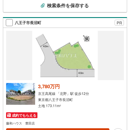
こ
検索条件を保存する
の
検
索
八王子市長沼町
PR
条
件
で
通
知
を
受
け
取
る
3,780万円
・
京王高尾線 「北野」駅 徒歩12分
条
東京都八王子市長沼町
件
土地 173.11m
2
を
成約でもらえる
マ
イ
藤和ハウス 豊田店
ペ