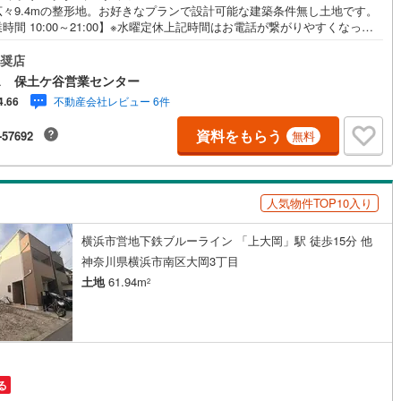
広々9.4mの整形地。お好きなプランで設計可能な建築条件無し土地です。
2
)
七尾線
(
0
)
時間 10:00～21:00】※水曜定休上記時間はお電話が繋がりやすくなって
ます。ぜひお気軽にご連絡ください！現地を見学される場合は「室内・現
高山本線（JR西日本）
(
0
)
見学する（無料）」ボタンよりご希望の日時をご記入いただけますとスム
奨店
にご案内が可能です。◎現地のご案内について・平日や夜遅い時間帯もご
ス 保土ケ谷営業センター
が可能 ※定休日を除く・経験豊富なスタッフが物件詳細を丁寧にご説明い
JR西日本）
(
24
)
湖西線
(
15
)
不動産会社レビュー 6件
4.66
ます。・車でご自宅や最寄り駅等、ご指定の場所まで送迎します。・チャ
ドシートのご用意ございます。◎個別FP相談会 無料物件のご紹介だけで
福知山線
(
53
)
資料をもらう
-57692
無料
住宅ローン・資金のご相談、まずは家探しについて話を聞きたいという方
歓迎です！年間8000棟以上の限定物件を発表しているオープンハウスだか
6
)
播但線
(
17
)
会える物件が多数ございます。ぜひお気軽にご連絡・ご相談ください！※限
件:当社のみ、もしくは当社を含めた数社でのみご紹介可能なオープンハウ
津山線
(
3
)
人気物件TOP10入り
ディベロップメントの物件
伯備線
(
2
)
横浜市営地下鉄ブルーライン 「上大岡」駅 徒歩15分 他
)
呉線
(
17
)
神奈川県横浜市南区大岡3丁目
土地
61.94m
2
山口線
(
1
)
0
)
美祢線
(
0
)
因美線
(
2
)
る
草津線
(
6
)