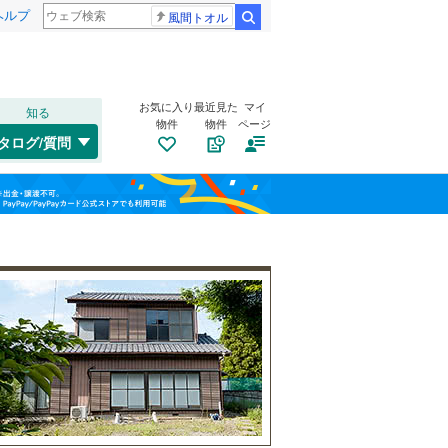
ヘルプ
風間トオル
検索
お気に入り
最近見た
マイ
知る
物件
物件
ページ
千歳線
(
1
)
タログ/質問
日高本線
(
0
)
南道路
（
0
）
福島
宗谷本線
(
0
)
三ツ沢上町
三ツ沢下町
(
2
)
古家あり
（
8
）
(
3
)
(
1
)
栃木
群馬
山梨
東北本線
(
191
)
川越線
(
49
)
吾妻線
(
8
)
(
8
)
(
1
)
(
3
)
日光線
(
28
)
仙石線
(
41
)
小学校まで1km以内
（
1
）
和歌山
大船渡線
(
0
)