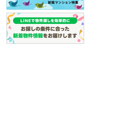
(
16
)
名古屋市営地下鉄鶴舞線
(
27
)
名古屋市営地下鉄名港線
(
10
)
OsakaMetro長堀鶴見緑地線
(
8
)
OsakaMetro谷町線
(
22
)
OsakaMetro千日前線
(
8
)
神戸市営地下鉄海岸線
(
3
)
福岡市地下鉄七隈線
(
58
)
函館市電宝来・谷地頭線
(
0
)
真岡鐵道
(
1
)
山形鉄道フラワー長井線
(
0
)
えちごトキめき鉄道妙高はねうまラ