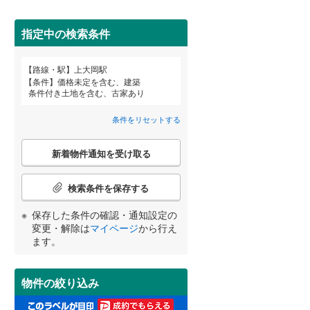
田沢湖線
(
2
)
指定中の検索条件
八戸線
(
0
)
磐越西線
(
0
)
詳しく見る
(
0
)
(
3
)
(
4
)
路線・駅
上大岡駅
宮崎
鹿児島
沖縄
条件
価格未定を含む、建築
陸羽西線
(
1
)
条件付き土地を含む、古家あり
左沢線
(
3
)
条件をリセットする
(
0
)
(
0
)
(
1
)
津軽線
(
1
)
こ
する
る
条件をリセットする
条件をリセットする
条件をリセットする
条件をリセットする
条件をリセットする
条件をリセットする
新着物件通知を受け取る
の
信越本線
(
6
)
検
(
4
)
(
5
)
(
1
)
索
検索条件を保存する
弥彦線
(
0
)
条
件
保存した条件の確認・通知設定の
総武本線
(
66
)
で
変更・解除は
マイページ
から行え
通
ます。
知
堀ノ内
(
0
)
(
0
)
京葉線
(
21
)
を
(
1
)
受
久留里線
(
13
)
物件の絞り込み
け
取
山手線
(
48
)