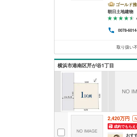
レワ
ゴールド推
(
0
)
(
0
)
切り
南武線
(
57
朝日土地建物 
承り
てみ
横浜線
(
17
りま
0078-6014
です
相模線
(
14
すお
場ご
五日市線
(
取り扱い
施設
ト」
篠ノ井線
(
もOK
横浜市港南区芹が谷1丁目
常磐線（
伊東線
(
10
身延線
(
46
武豊線
(
1
)
関西本線（
2,420万円
参宮線
(
0
)
成約でもらえ
大糸線（J
おす