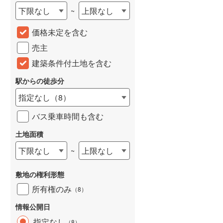
下限なし
上限なし
~
城端線
(
0
)
価格未定を含む
関西本線（JR西日本）
(
45
)
売主
大阪環状線
(
17
)
建築条件付土地を含む
山陽本線（JR西日本）
(
66
)
駅からの徒歩分
姫新線
(
17
)
指定なし
（
8
）
吉備線
(
3
)
バス乗車時間も含む
芸備線
(
10
)
土地面積
可部線
(
6
)
下限なし
上限なし
~
宇部線
(
0
)
敷地の権利形態
山陰本線
(
39
)
所有権のみ
（
8
）
境線
(
1
)
情報公開日
奈良線
(
50
)
指定なし
（
8
）