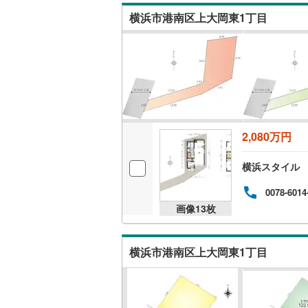
横浜市港南区上大岡東1丁目
名古屋市
名古屋市
京都市営
OsakaMe
2,080万円
OsakaMe
OsakaMe
横浜スタイル
福岡市地
0078-6014
画像
13
枚
私鉄・その他
札幌市電
(
横浜市港南区上大岡東1丁目
道南いさ
阿武隈急
秋田内陸