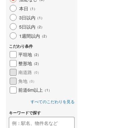
和歌山線
(
34
)
本日
（
1
）
3日以内
東西線
(
4
)
（
1
）
5日以内
（
2
）
予讃線
(
11
)
1週間以内
（
2
）
高徳線
(
7
)
こだわり条件
牟岐線
(
0
)
平坦地
（
2
）
山陽本線（JR九州）
(
2
)
整形地
（
2
）
篠栗線
(
10
)
南道路
（
0
）
角地
指宿枕崎線
(
41
)
（
0
）
前道6m以上
（
1
）
筑肥線
(
17
)
すべてのこだわりを見る
久大本線
(
11
)
キーワードで探す
日田彦山線
(
6
)
筑豊本線
(
18
)