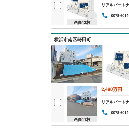
リアルパート
後藤寺線
(
0078-6014
東北新幹
画像
12
枚
秋田新幹
山陽新幹
横浜市南区蒔田町
西九州新
地下鉄
札幌市営
仙台市地
東京メト
2,480万円
東京メト
リアルパート
東京メト
0078-6014
都営浅草
画像
11
枚
都営大江