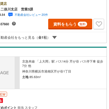
ークで作業効率のUP化オウチ時間で人生を豊かにするためにONとOFFを
奨店
替えて、家族との時間も増えて幸せマイホームを！■ 住宅ローンのご相談
)
鶴見線
(
12
)
二俣川支店 営業3課
ます。■住まい選びはフィーリングも大切です。現地の空気や雰囲気を感じ
不動産会社レビュー 20件
4.54
ましょう。営業スタッフまでお問合せくださいませ。■当日の現地見学も承
8
)
根岸線
(
34
)
す。物件は内装や質感などもそうですが住まい選びはフィーリングも大切
資料をもらう
-57660
無料
。現地の空気や雰囲気を感じてみましょう。住まいを決める大切な情報で
5
)
中央本線（JR東日本）
(
216
)
客様のこだわりを聞かせてください！■ ご来店時にはお車の無料提携駐車
ざいます。詳しくは営業スタッフまでお問合せくださいませ！■周辺の教育
27
)
八高線
(
82
)
不動産会社をもっと見る（
全
1
社
）
やスーパー、ドラックストア等の情報、災害情報等がわかる「物件レポー
お渡します■他の物件と併せてご案内もOK-ご自宅や指定場所から無料送迎
2
)
大糸線（JR東日本）
(
1
)
-当日見学もOKです！
各駅停車）
(
60
)
埼京線
(
89
)
京急本線 「上大岡」駅 バス14分 芹が谷 バス停下車 徒歩
)
東海道本線（JR東海）
(
81
)
7分 他
)
飯田線
(
25
)
神奈川県横浜市港南区芹が谷1丁目
土地
85.63m
2
高山本線（JR東海）
(
3
)
JR東海）
(
8
)
紀勢本線（JR東海）
(
0
)
NEW
博多南線
(
6
)
る
R西日本）
(
0
)
北陸本線
(
3
)
すめポイント
担当 スタッフ