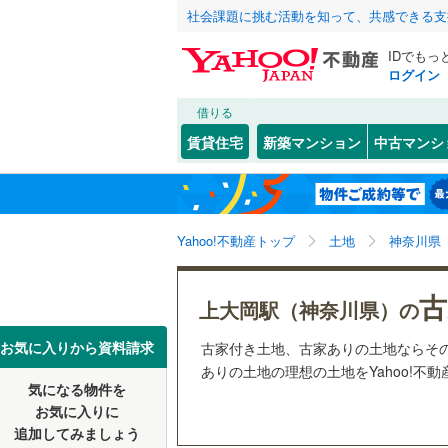
社会課題に挑む活動を知って、共感できる支
IDでもっ
ログイン
借りる
北海道
JR
北海道
函館本線
(
こだわり条件
配置、向き、
賃貸住宅
新築マンション
中古マンシ
石勝線
(
0
)
前道6m
東北
青森
根室本線
(
あざみ野
センタ
(
2
)
平坦地
（
関東
東京
石北本線
(
Yahoo!不動産トップ
土地
神奈川県
販売、価格、
(
9
)
(
2
常磐線
(
11
信越・北陸
新潟
古
更地渡し
上大岡駅（神奈川県）の
高崎線
(
10
東海
愛知
お気に入りから資料請求
(
4
)
(
0
)
(
1
古家付き土地、古家ありの土地ならそ
立地
両毛線
(
47
ありの土地の理想の土地をYahoo!不
烏山線
(
22
気になる物件を
最寄りの
近畿
大阪
お気に入りに
石巻線
(
11
(
0
)
(
0
)
(
1
追加してみましょう
オンライン対