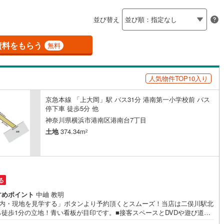
島根
岡山
広島
山口
釜石線
(
0
)
ン内見(相談)可
（
6
）
IT重説可
（
1
）
並び替え
花輪線
(
0
)
香川
愛媛
高知
保存した条件を見る
磐越東線
(
1
)
資料をもらう
ン対応とは？
無料
)
(
2
)
(
0
)
(
0
)
(
0
)
(
4
)
(
3
)
佐賀
長崎
熊本
大分
陸羽東線
(
6
)
人気物件TOP10入り
8
)
米坂線
(
0
)
)
(
0
)
(
0
)
(
2
)
(
4
)
(
6
)
(
0
)
京急本線 「上大岡」駅 バス31分 港南第一小学校前 バス
五能線
(
0
)
この条件で検索する
この条件で検索する
この条件で検索する
この条件で検索する
この条件で検索する
この条件で検索する
市区町村以下を選択
市区町村を選択す
駅を選択する
停下車 徒歩5分 他
3
)
白新線
(
1
)
神奈川県横浜市港南区港南台7丁目
日ノ出町
井土ケ谷
土地
374.34m
2
)
(
1
)
(
3
)
(
3
)
(
8
)
越後線
(
0
)
(
1
)
(
4
)
ライン（宇都宮～逗子）
湘南新宿ライン（前橋～小田原）
(
218
)
る
)
(
1
)
(
0
)
(
0
)
(
0
)
(
0
)
(
0
)
)
内房線
(
32
)
すめポイント
中岫 教明
)
鹿島線
(
1
)
室内・現地を見学する」ボタンより予約頂くとスムーズ！当店は二俣川駅北
ら徒歩1分の立地！青い看板が目印です。■接客スペースとDVDや遊び道具
ったキッズコーナーなど、お子様にも退屈せずにお過ごし頂けます。■ テ
東海道本線
(
120
)