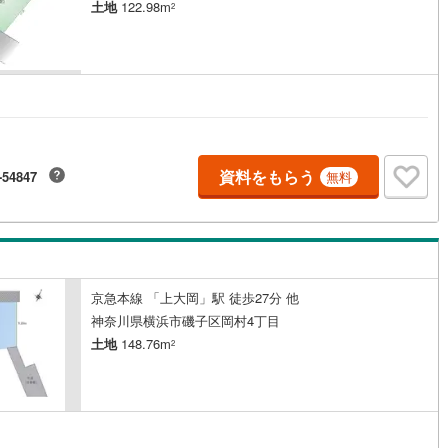
土地
122.98m
2
道
(
4
)
北越急行ほくほく線
(
0
)
て銀河鉄道
(
2
)
青い森鉄道
(
2
)
弘南線
(
0
)
弘南鉄道大鰐線
(
0
)
鉄道鳥海山ろく線
(
1
)
福島交通飯坂線
(
2
)
資料をもらう
-54847
無料
長野線
(
2
)
上田電鉄別所線
(
0
)
イトレール
(
22
)
関東鉄道竜ケ崎線
(
3
)
鉄道大洗鹿島線
(
31
)
ひたちなか海浜鉄道湊線
(
2
)
京急本線 「上大岡」駅 徒歩27分 他
8
)
千葉都市モノレール
(
15
)
神奈川県横浜市磯子区岡村4丁目
土地
148.76m
2
鉄道上毛線
(
21
)
秩父鉄道
(
9
)
線
(
6
)
つくばエクスプレス
(
56
)
99
)
京成押上線
(
9
)