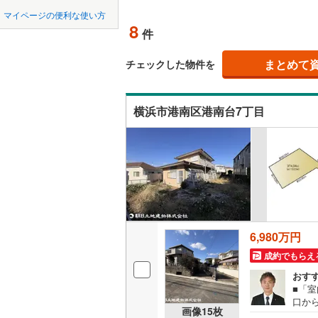
中国
鳥取
北上線
(
0
)
マイページの便利な使い方
オンライ
8
件
山田線
(
2
)
四国
徳島
大湊線
(
0
)
まとめて
オンライ
チェックした物件を
(
0
)
(
3
)
(
5
九州・沖縄
福岡
只見線
(
1
)
横浜市港南区港南台7丁目
奥羽本線
(
(
2
)
(
0
)
(
3
男鹿線
(
0
)
0
0
0
0
0
0
該当物件
該当物件
該当物件
該当物件
該当物件
該当物件
件
件
件
件
件
件
羽越本線
(
(
3
)
(
4
)
(
3
飯山線
(
0
)
湘南新宿
6,980万円
(
204
)
成約でもらえ
(
0
)
(
4
)
(
3
外房線
(
18
おす
成田線
(
19
■「
口か
画像
15
枚
が揃
東金線
(
6
)