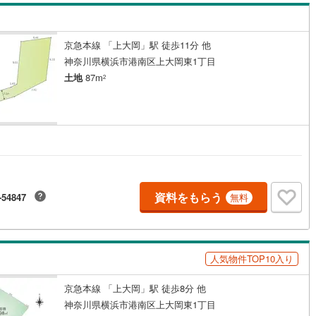
営地下鉄東山線
(
40
)
名古屋市営地下鉄名城線
(
64
)
京急本線 「上大岡」駅 徒歩11分 他
神奈川県横浜市港南区上大岡東1丁目
営地下鉄桜通線
(
31
)
名古屋市営地下鉄上飯田線
(
14
)
土地
87m
2
地下鉄烏丸線
(
35
)
京都市営地下鉄東西線
(
39
)
tro今里筋線
(
14
)
OsakaMetro御堂筋線
(
36
)
tro四つ橋線
(
5
)
OsakaMetro中央線
(
13
)
tro堺筋線
(
5
)
神戸市営地下鉄西神・山手線
(
11
)
下鉄空港線
(
16
)
福岡市地下鉄箱崎線
(
5
)
資料をもらう
-54847
無料
0
)
函館市電
(
0
)
りび鉄道
(
0
)
わたらせ渓谷鐵道
(
6
)
人気物件TOP10入り
行
(
6
)
会津鉄道
(
1
)
京急本線 「上大岡」駅 徒歩8分 他
神奈川県横浜市港南区上大岡東1丁目
縦貫鉄道
(
0
)
しなの鉄道北しなの線
(
2
)