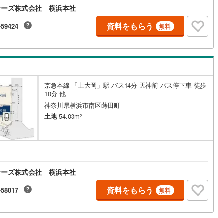
ナーズ株式会社 横浜本社
4
)
宮崎空港線
(
1
)
資料をもらう
-59424
無料
線
(
55
)
上越新幹線
(
27
)
線
(
33
)
北陸新幹線
(
37
)
線
(
25
)
北陸新幹線（JR西日本）
(
2
)
幹線
(
0
)
京急本線 「上大岡」駅 バス14分 天神前 バス停下車 徒歩
10分 他
神奈川県横浜市南区蒔田町
地下鉄南北線
(
3
)
札幌市営地下鉄東西線
(
0
)
土地
54.03m
2
下鉄南北線
(
47
)
仙台市地下鉄東西線
(
27
)
ロ丸ノ内線
(
41
)
東京メトロ丸ノ内方南支線
(
15
)
ロ東西線
(
57
)
東京メトロ千代田線
(
39
)
ナーズ株式会社 横浜本社
ロ半蔵門線
(
13
)
東京メトロ南北線
(
38
)
資料をもらう
-58017
無料
線
(
36
)
都営三田線
(
39
)
戸線
(
66
)
横浜市営地下鉄ブルーライン
(
66
)