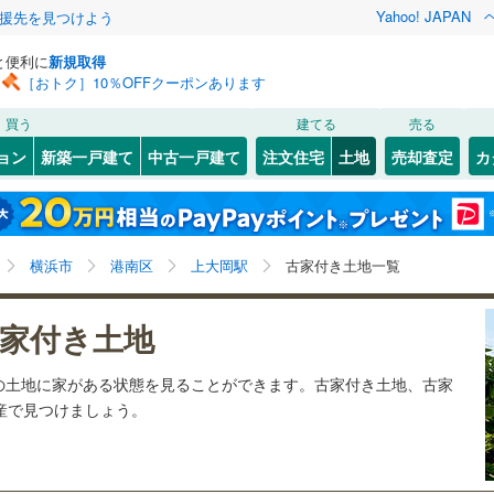
Yahoo! JAPAN
援先を見つけよう
と便利に
新規取得
［おトク］10％OFFクーポンあります
検索条件を保存しました
買う
建てる
売る
11
)
札沼線
(
2
)
建ち方、日当たり
ョン
新築一戸建て
中古一戸建て
注文住宅
土地
売却査定
カ
この検索条件の新着物件通知は、
マイページ
から設定できます。
室蘭本線
(
4
)
以上
（
1
）
角地
（
0
）
岩手
宮城
秋田
山形
3
)
富良野線
(
0
)
ー北
センター南
(
0
)
(
2
)
(
1
)
(
5
)
(
0
)
2
）
整形地
（
2
）
上大岡駅、価格未定を含む、建築条件付き土地を含む、
神奈川
埼玉
千葉
茨城
0
)
釧網本線
(
0
)
横浜市
港南区
上大岡駅
古家付き土地一覧
古家あり
契約、入居関連など
)
(
1
)
5
)
水郡線
(
31
)
長野
富山
石川
福井
家付き土地
（
0
）
第一種低層住居専用地域
（
5
）
3
)
上越線
(
13
)
閉じる
閉じる
お気に入りリストを見る
お気に入りリストを見る
閉じる
閉じる
岐阜
静岡
三重
)
(
0
)
(
0
)
(
1
)
(
7
)
(
11
)
(
6
)
の土地に家がある状態を見ることができます。古家付き土地、古家
検索条件を保存する
)
水戸線
(
5
)
動産で見つけましょう。
)
仙山線
(
22
)
マイページ
駅が始発駅
（
0
）
海まで2km以内
（
0
）
兵庫
京都
滋賀
奈良
)
気仙沼線
(
1
)
3
)
(
8
)
(
3
)
(
7
)
(
1
)
(
1
)
応