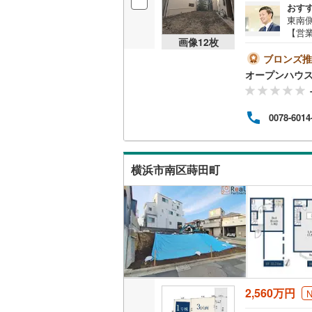
おす
桜井線
(
9
)
東南
【営業
画像
12
枚
阪和線
(
47
おり
地を
ブロンズ推
おおさか
ーズ
オープンハウ
案内
内子線
(
0
)
たし
イル
0078-6014
鳴門線
(
1
)
なく
も大
ら出
土讃線
(
20
定物
横浜市南区蒔田町
ス・
鹿児島本
三角線
(
1
)
長崎本線
(
佐世保線
(
豊肥本線
(
2,560万円
日南線
(
7
)