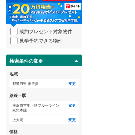
る
・
武蔵野線
(
188
)
条
件
横須賀線
(
66
)
を
成約プレゼント対象物件
マ
青梅線
(
60
)
イ
見学予約できる物件
ペ
小海線
(
1
)
ー
ジ
京浜東北線
(
204
)
に
検索条件の変更
総武線
(
132
)
保
存
地域
御殿場線
(
13
)
す
る
都道府県 未選択
変更
中央本線（JR東海）
(
51
)
路線・駅
太多線
(
2
)
横浜市営地下鉄ブルーライン、
変更
名松線
(
2
)
京急本線
上大岡
変更
東海道本線（JR西日本）
(
199
)
価格
小浜線
(
1
)