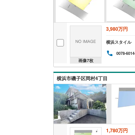
いすみ鉄
IGRいわ
3,980万円
弘南鉄道
横浜スタイル
由利高原
0078-6014
長野電鉄
画像
7
枚
宇都宮ラ
横浜市磯子区岡村4丁目
鹿島臨海
小湊鐵道
(
上毛電気
流鉄流山
京成本線
(
1,780万円