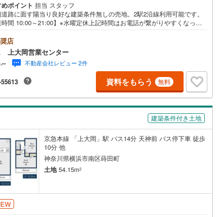
すめポイント
担当 スタッフ
片町線
(
41
)
側道路に面す陽当り良好な建築条件無しの売地。2駅2沿線利用可能です。
時間 10:00～21:00】※水曜定休上記時間はお電話が繋がりやすくなって
)
関西空港線
(
0
)
ます。ぜひお気軽にご連絡ください！現地を見学される場合は「室内・現
見学する（無料）」ボタンよりご希望の日時をご記入いただけますとスム
奨店
東線
(
20
)
本四備讃線
(
0
)
にご案内が可能です。◎現地のご案内について・平日や夜遅い時間帯もご
ス 上大岡営業センター
が可能 ※定休日を除く・経験豊富なスタッフが物件詳細を丁寧にご説明い
不動産会社レビュー 2件
-.--
予土線
(
0
)
ます。・車でご自宅や最寄り駅等、ご指定の場所まで送迎します。・チャ
ドシートのご用意ございます。◎個別FP相談会 無料物件のご紹介だけで
資料をもらう
-55613
無料
徳島線
(
0
)
住宅ローン・資金のご相談、まずは家探しについて話を聞きたいという方
歓迎です！年間8000棟以上の限定物件を発表しているオープンハウスだか
会える物件が多数ございます。ぜひお気軽にご連絡・ご相談ください！※限
)
土讃線
(
1
)
件:当社のみ、もしくは当社を含めた数社でのみご紹介可能なオープンハウ
建築条件付き土地
ディベロップメントの物件
線
(
116
)
香椎線
(
26
)
肥薩線
(
0
)
京急本線 「上大岡」駅 バス14分 天神前 バス停下車 徒歩
10分 他
5
)
唐津線
(
0
)
神奈川県横浜市南区蒔田町
土地
54.15m
2
0
)
大村線
(
0
)
13
)
日豊本線
(
87
)
NEW
吉都線
(
3
)