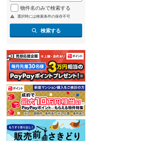
北海道新幹線
(
0
)
物件名のみで検索する
選択時には検索条件の保存不可
山形新幹線
(
44
)
東海道新幹線
(
45
)
検索する
九州新幹線
(
32
)
札幌市営地下鉄東豊線
(
1
)
東京メトロ銀座線
(
13
)
東京メトロ日比谷線
(
33
)
東京メトロ有楽町線
(
32
)
東京メトロ副都心線
(
32
)
都営新宿線
(
40
)
横浜市営地下鉄グリーンライン