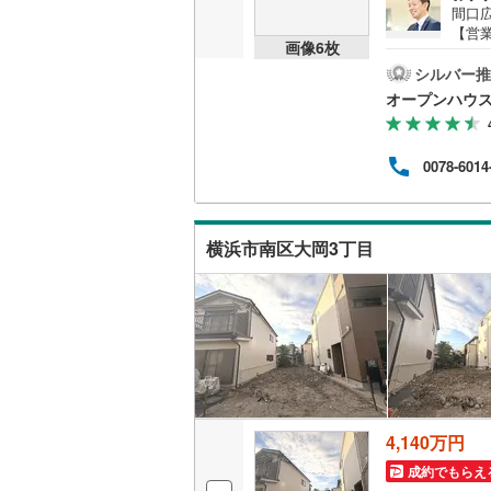
間口
越美北線
(
【営業
画像
6
枚
おり
氷見線
(
0
)
地を
シルバー推
ーズ
オープンハウ
案内
紀勢本線（
たし
イル
桜島線
(
1
)
0078-6014
なく
も大
加古川線
(
ら出
定物
赤穂線
(
5
)
横浜市南区大岡3丁目
ス・
宇野線
(
2
)
福塩線
(
12
岩徳線
(
0
)
小野田線
(
舞鶴線
(
1
)
4,140万円
成約でもらえ
木次線
(
0
)