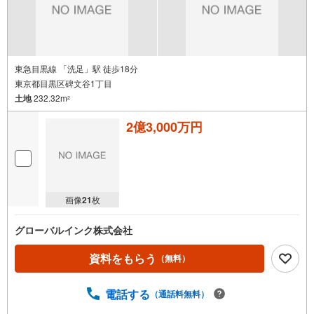
東急目黒線 「洗足」駅 徒歩18分
東京都目黒区碑文谷1丁目
土地
232.32m
2
2億3,000万円
画像
21
枚
グローバルインク株式会社
資料をもらう
（無料）
電話する
（通話料無料）