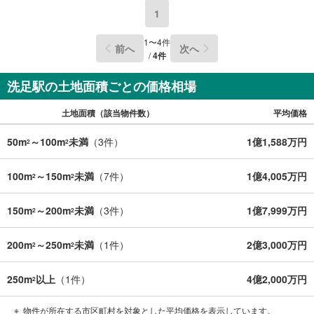
■ご予約方法
1
事前に鍵の手配が必要な場合がありますので、お早目にご連絡をいただけ
ると、ご案内がスムーズです。
1
〜
4
件
前へ
次へ
■資金のご相談もお気軽にどうぞ！
/
4
件
ライフプラン作成や住宅ローンはどこの銀行がいい？適切な借入額は？な
どご質問にもFPがしっかりとお答えいたします
洗足駅の土地面積ごとの価格相場
■キッズスペースもご用意
お子様が退屈しないよう、DVD、おもちゃ、絵本などキッズスペースも充
土地面積（該当物件数）
平均価格
実させておりますので、ご安心下さい
■お客様駐車場をご用意しております
50m
～100m
未満
（
3
件）
1億1,588万円
2
2
詳しくはスタッフよりお伝えさせて頂きます
弊社が会員様のみにご提供する先行公開物件も多数ご提案いたします。ホ
100m
～150m
未満
（
7
件）
1億4,005万円
2
2
ームページにて会員登録ください
150m
～200m
未満
（
3
件）
1億7,999万円
2
2
資料請求は【下部のオレンジ色資料請求ボタン】よりお問い合わせくださ
い
200m
～250m
未満
（
1
件）
2億3,000万円
2
2
250m
以上
（
1
件）
4億2,000万円
2
物件が所在する市区町村を対象とした平均価格を表示しています。