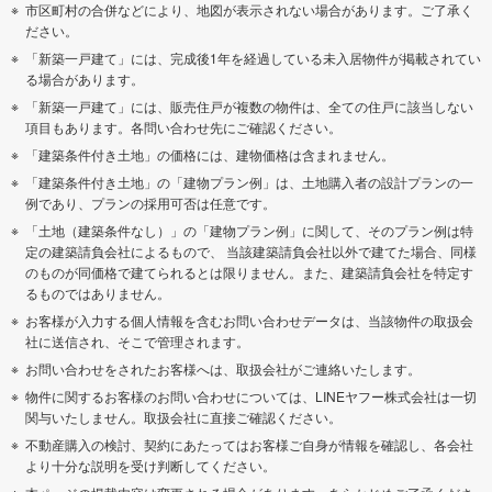
市区町村の合併などにより、地図が表示されない場合があります。ご了承く
ださい。
「新築一戸建て」には、完成後1年を経過している未入居物件が掲載されてい
る場合があります。
「新築一戸建て」には、販売住戸が複数の物件は、全ての住戸に該当しない
項目もあります。各問い合わせ先にご確認ください。
「建築条件付き土地」の価格には、建物価格は含まれません。
「建築条件付き土地」の「建物プラン例」は、土地購入者の設計プランの一
例であり、プランの採用可否は任意です。
「土地（建築条件なし）」の「建物プラン例」に関して、そのプラン例は特
定の建築請負会社によるもので、 当該建築請負会社以外で建てた場合、同様
のものが同価格で建てられるとは限りません。また、建築請負会社を特定す
るものではありません。
お客様が入力する個人情報を含むお問い合わせデータは、当該物件の取扱会
社に送信され、そこで管理されます。
お問い合わせをされたお客様へは、取扱会社がご連絡いたします。
物件に関するお客様のお問い合わせについては、LINEヤフー株式会社は一切
関与いたしません。取扱会社に直接ご確認ください。
不動産購入の検討、契約にあたってはお客様ご自身が情報を確認し、各会社
より十分な説明を受け判断してください。