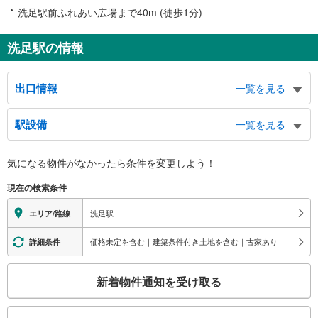
洗足駅前ふれあい広場まで40m (徒歩1分)
洗足駅の情報
出口情報
一覧を見る
出口
駅設備
一覧を見る
洗足図書館、洗足２丁目、南１丁目、昭和大学歯科病院、旗の台６丁目、小山
７丁目、バスのりば
バリアフリー状況
気になる物件がなかったら
条件を変更しよう！
※段差なしでの移動経路
（○：有り △：要駅員設備 ×：無し）
現在の検索条件
地上⇔改札⇔ホーム：○
エレベータ
洗足駅
エリア/路線
・各ホーム⇔改札
エスカレータ
価格未定を含む｜建築条件付き土地を含む｜古家あり
詳細条件
・各ホーム⇔改札
こ
トイレ
新着物件通知を受け取る
の
《多機能トイレ》
検
・改札内