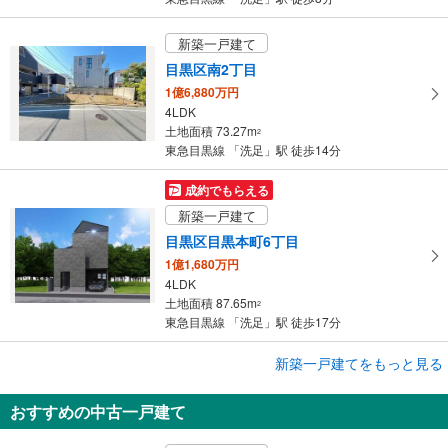
保
存
新築一戸建て
す
目黒区南2丁目
る
1億6,880万円
4LDK
土地面積 73.27m
2
東急目黒線 「洗足」駅 徒歩14分
成約でもらえる
新築一戸建て
目黒区目黒本町6丁目
1億1,680万円
4LDK
土地面積 87.65m
2
東急目黒線 「洗足」駅 徒歩17分
新築一戸建てをもっと見る
新築一戸建て
目黒区碑文谷1丁目
おすすめの中古一戸建て
1億5,180万円
3LDK