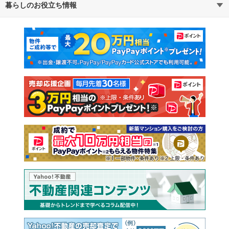
暮らしのお役立ち情報
不動産・住宅
賃貸住宅
マンションカタログ
教えて！住まいの先生
新築マンション
中古マンション
新築一戸建て
中古一戸建て
注文住宅
土地
売却査定