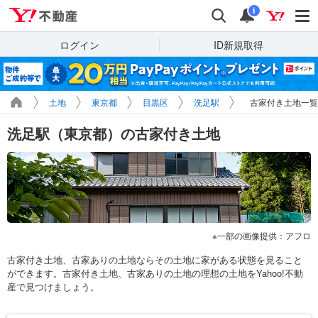
Yahoo!不動産
検索
通知
i
ログイン
ID新規取得
土地
東京都
目黒区
洗足駅
古家付き土地一覧
洗足駅（東京都）の古家付き土地
一部の画像提供：アフロ
古家付き土地、古家ありの土地ならその土地に家がある状態を見ること
ができます。古家付き土地、古家ありの土地の理想の土地をYahoo!不動
産で見つけましょう。