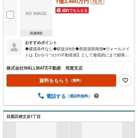
1億3,480万円
NEW
成約でもらえる
画像
9
枚
おすすめポイント
◆建築条件なし◆駅徒歩6分◆前面道路南側■ウォールメイ
トは【かかりつけの不動産屋】として徹底的にまで顧客主
義を貫く事をお約束いたします。■都心エリアに特化した情
報網を駆使し、最良の不動産をご提案。■住宅ローンシュミ
株式会社WALLMATE不動産 用賀支店
レーション無料相談会 毎日随時開催中。■ウォールメイト
オリジナルの住宅購入・住替え等について分かりやすく解
資料をもらう
（無料）
説したガイドブックをご希望者様に【無料プレゼント】
電話する
（通話料無料）
目黒区碑文谷1丁目