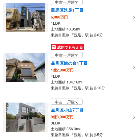
中古一戸建て
土地面積 66.39m
2
東急目黒線 「洗足」駅 徒歩14分
目黒区洗足1丁目
6,980万円
1LDK
土地面積 40.05m
2
東急目黒線 「洗足」駅 徒歩6分
成約でもらえる
中古一戸建て
品川区旗の台1丁目
1億2,000万円
4LDK
土地面積 104.16m
2
東急目黒線 「洗足」駅 徒歩10分
中古一戸建て
品川区小山7丁目
9億3,000万円
3LDK
土地面積 356.3m
2
東急目黒線 「洗足」駅 徒歩5分