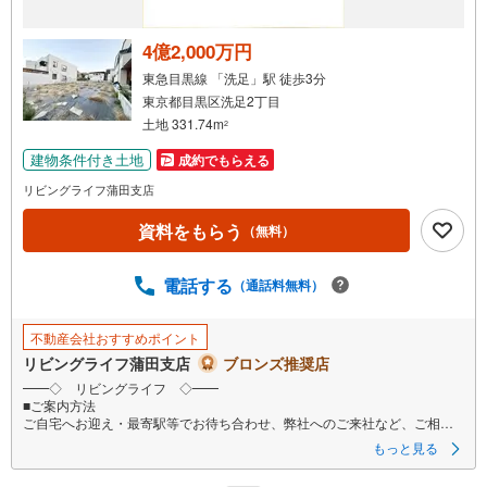
4億2,000万円
東急目黒線 「洗足」駅 徒歩3分
東京都目黒区洗足2丁目
土地 331.74m
2
建物条件付き土地
成約でもらえる
リビングライフ蒲田支店
資料をもらう
（無料）
電話する
（通話料無料）
不動産会社おすすめポイント
リビングライフ蒲田支店
ブロンズ推奨店
━━◇ リビングライフ ◇━━
■ご案内方法
ご自宅へお迎え・最寄駅等でお待ち合わせ、弊社へのご来社など、ご相談
くださいませ。ご希望があれば周辺環境、お客様の希望に合わせた物件な
もっと見る
どもご案内をいたします