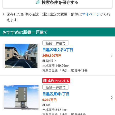
索
その他
検索条件を保存する
条
・ＡＥＤ
件
保存した条件の確認・通知設定の変更・解除は
マイページ
から行
で
えます。
通
知
おすすめの新築一戸建て
を
受
新築一戸建て
け
目黒区碑文谷3丁目
取
2億9,800万円
る
5LDK以上
・
土地面積 149.99m
2
条
東急目黒線 「洗足」駅 徒歩11分
件
を
成約でもらえる
マ
新築一戸建て
イ
目黒区原町2丁目
ペ
9,280万円
ー
3LDK
ジ
土地面積 54.54m
2
に
東急目黒線 「洗足」駅 徒歩8分