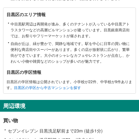
目
目黒区のエリア情報
黒
中目黒駅周辺は再開発が進み、多くのテナントが入っている中目黒アト
区
ラスタワーなどの高層ビルマンションが建っています。目黒銀座商店街
に
では、お祭りやフリーマーケットが催されます。
関
自由が丘は、緑が豊かで、閑静な地域です。駅を中心に日常の買い物に
す
便利な商店街やスーパーがあります。多くの店が放射状に広がり、繁華
る
街ができています。大小のオシャレなカフェやレストランが点在し、か
情
わいい小物や雑貨などのショップが多いのが魅力です。
報
目黒区の学区情報
目黒区の学区情報は公開されています。小学校が22件、中学校が9件ありま
す。
目黒区の学区から中古マンションを探す
周辺環境
買い物
セブンイレブン 目黒洗足駅前まで23m (徒歩1分)