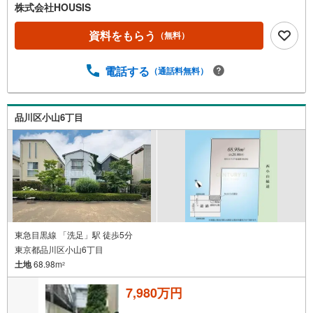
株式会社HOUSIS
資料をもらう
（無料）
電話する
（通話料無料）
品川区小山6丁目
東急目黒線 「洗足」駅 徒歩5分
東京都品川区小山6丁目
土地
68.98m
2
7,980万円