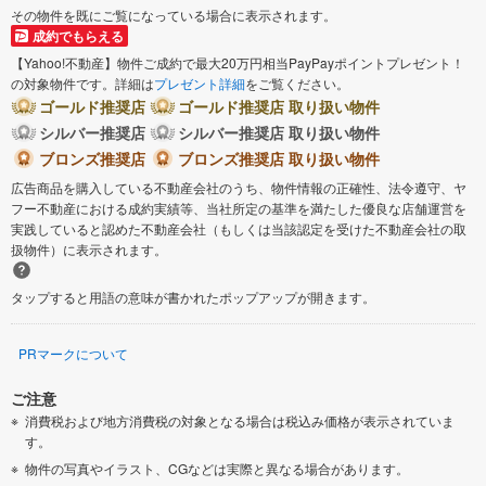
その物件を既にご覧になっている場合に表示されます。
成約でもらえる
【Yahoo!不動産】物件ご成約で最大20万円相当PayPayポイントプレゼント！
の対象物件です。詳細は
プレゼント詳細
をご覧ください。
ゴールド推奨店
ゴールド推奨店 取り扱い物件
シルバー推奨店
シルバー推奨店 取り扱い物件
ブロンズ推奨店
ブロンズ推奨店 取り扱い物件
広告商品を購入している不動産会社のうち、物件情報の正確性、法令遵守、ヤ
フー不動産における成約実績等、当社所定の基準を満たした優良な店舗運営を
実践していると認めた不動産会社（もしくは当該認定を受けた不動産会社の取
扱物件）に表示されます。
タップすると用語の意味が書かれたポップアップが開きます。
PRマークについて
ご注意
消費税および地方消費税の対象となる場合は税込み価格が表示されていま
す。
物件の写真やイラスト、CGなどは実際と異なる場合があります。