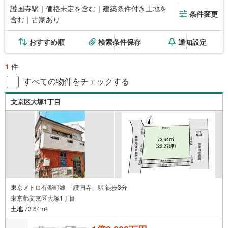
護国寺駅｜価格未定を含む｜建築条件付き土地を
条件変更
含む｜古家あり
おすすめ順
検索条件保存
通知設定
1
件
すべての物件をチェックする
文京区大塚1丁目
東京メトロ有楽町線 「護国寺」駅 徒歩3分
東京都文京区大塚1丁目
土地
73.64m
2