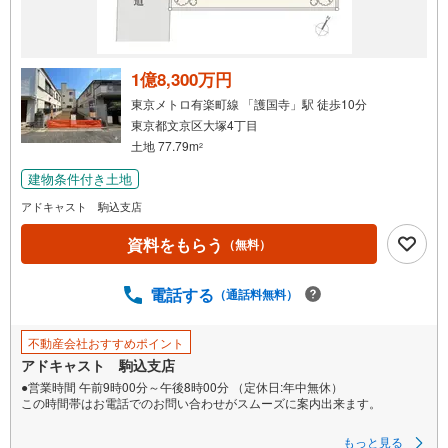
1億8,300万円
東京メトロ有楽町線 「護国寺」駅 徒歩10分
東京都文京区大塚4丁目
土地 77.79m
2
建物条件付き土地
アドキャスト 駒込支店
資料をもらう
（無料）
電話する
（通話料無料）
不動産会社おすすめポイント
アドキャスト 駒込支店
●営業時間 午前9時00分～午後8時00分 （定休日:年中無休）
この時間帯はお電話でのお問い合わせがスムーズに案内出来ます。
●物件をご覧になりたい場合は「室内・現地を見学する」ボタンよりお問合
もっと見る