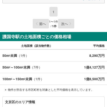
せ下さい。
実際に物件を見て、広さ、明るさ、天井の高さ、物件周辺環境等、ぜひご
体験下さい！
1
▼株式会社アドキャストの特徴▼
1
〜
1
件
前へ
次へ
・ 簡易ライフプラン作成いたします♪毎月70組様限定♪
/
1
件
住宅購入後50年間のライフプラン＆キャッシュフロー表を作成します！
・当社オリジナル物件調査報告書♪
護国寺駅の土地面積ごとの価格相場
徹底的な近隣聞き込みを含め調査結果を説明いたします！
土地面積（該当物件数）
平均価格
・キッズスペース完備♪
小さなお客様も大歓迎です。近くをお通りの際はお気軽にお越し下さい！
50m
未満
（
1
件）
8,290万円
2
50m
～100m
未満
（
7
件）
1億4,127万円
2
2
100m
～150m
未満
（
1
件）
1億8,500万円
2
2
物件が所在する市区町村を対象とした平均価格を表示しています。
文
文京区のエリア情報
京