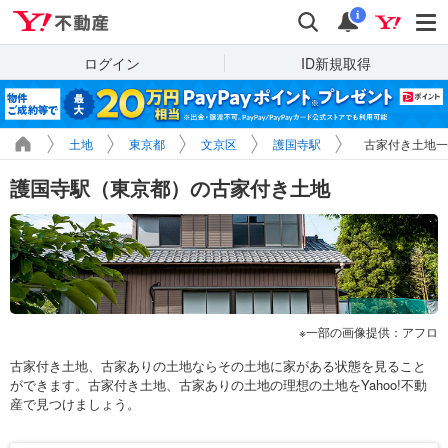
Yahoo!不動産
検索
通知
i
ログイン
ID新規取得
土地
東京都
文京区
護国寺駅
古家付き土地一
護国寺駅（東京都）の古家付き土地
一部の画像提供：アフロ
古家付き土地、古家ありの土地ならその土地に家がある状態を見ること
ができます。古家付き土地、古家ありの土地の理想の土地をYahoo!不動
産で見つけましょう。