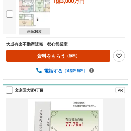
1億3,000万円
画像
26
枚
大成有楽不動産販売 都心営業室
資料をもらう
（無料）
電話する
（通話料無料）
文京区大塚4丁目
PR