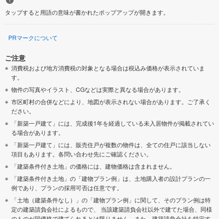
タップすると用語の意味が書かれたポップアップが開きます。
PRマークについて
ご注意
消費税および地方消費税の対象となる場合は税込み価格が表示されていま
す。
物件の写真やイラスト、CGなどは実際と異なる場合があります。
市区町村の合併などにより、地図が表示されない場合があります。ご了承く
ださい。
「新築一戸建て」には、完成後1年を経過している未入居物件が掲載されてい
る場合があります。
「新築一戸建て」には、販売住戸が複数の物件は、全ての住戸に該当しない
項目もあります。各問い合わせ先にご確認ください。
「建築条件付き土地」の価格には、建物価格は含まれません。
「建築条件付き土地」の「建物プラン例」は、土地購入者の設計プランの一
例であり、プランの採用可否は任意です。
「土地（建築条件なし）」の「建物プラン例」に関して、そのプラン例は特
定の建築請負会社によるもので、 当該建築請負会社以外で建てた場合、同様
のものが同価格で建てられるとは限りません。また、建築請負会社を特定す