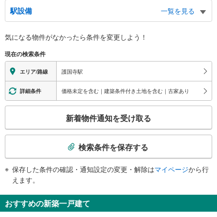
１出口
駅設備
一覧を見る
護国寺、日本大学豊山中学校・高等学校、青柳小学校、アカデミー音羽、富士
見坂、不忍通り、大塚５丁目
バリアフリー状況
２出口
気になる物件がなかったら
条件を変更しよう！
※段差なしでの移動経路
天風会館
（○：有り △：要駅員設備 ×：無し）
現在の検索条件
３出口
地上⇔改札⇔ホーム：○
エレベータ
護国寺、三井住友銀行、小石川消防署大塚出張所、富士見坂、不忍通り、春日
護国寺駅
エリア/路線
通り、音羽２丁目、大塚２・５丁目
・ホーム⇔音羽方面改札
４出口
・音羽方面改札⇔６番出口
価格未定を含む｜建築条件付き土地を含む｜古家あり
詳細条件
エスカレータ
天風会館、日本大学豊山中学校・高等学校、アカデミー音羽、青柳小学校、筑
波大学附属視覚特別支援学校、日本女子大学、不忍通り、音羽通り、音羽２丁
こ
・ホーム⇔各改札
新着物件通知を受け取る
目、目白台２・３丁目、雑司が谷１丁目
・各改札⇔１～４番出口（一部）
の
５出口
トイレ
検
お茶の水女子大学、筑波大学附属中学校・高等学校、鳩山会館、音羽通り、音
索
《多機能トイレ》
検索条件を保存する
羽１・２丁目、大塚１・２丁目
・音羽方面改札内
条
６出口
《乳幼児用設備》
件
保存した条件の確認・通知設定の変更・解除は
マイページ
から行
・護国寺方面改札外
講談社ビル、音羽地域活動センター、大塚警察署、目白台総合センター、目白
で
えます。
台図書館、東京カテドラル聖マリア大聖堂、小石川消防署老松出張所、獨協中
通
学校・高等学校、講談社野間記念館、ホテル椿山荘東京、音羽通り、音羽１・
知
２丁目、目白台１−３丁目、関口３丁目
おすすめの新築一戸建て
を