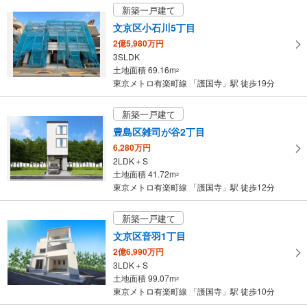
受
新築一戸建て
け
文京区小石川5丁目
取
2億5,980万円
る
3SLDK
・
土地面積 69.16m
2
条
東京メトロ有楽町線 「護国寺」駅 徒歩19分
件
を
新築一戸建て
マ
豊島区雑司が谷2丁目
イ
6,280万円
ペ
2LDK＋S
ー
土地面積 41.72m
2
ジ
東京メトロ有楽町線 「護国寺」駅 徒歩12分
に
保
新築一戸建て
存
文京区音羽1丁目
す
2億6,990万円
る
3LDK＋S
土地面積 99.07m
2
東京メトロ有楽町線 「護国寺」駅 徒歩10分