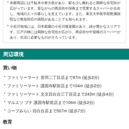
本郷周辺には千駄木や東大前があり、駅を少し離れると閑静な住宅街が
区
広がっています。昔ながらの商店街や深夜まで営業するスーパーが点在
に
し、地域の人々の暮らしを支えています。また、東京大学医学部附属病
関
院など救急対応の病院があることでも知られます。
す
小石川地域には、日本庭園の小石川後楽園があり、緑が豊かなエリアで
る
す。江戸川橋には閑静な住宅街が広がり、商店街や中規模のスーパーが
情
あり、生活に必要なものがそろっています。
報
周辺環境
買い物
ファミリーマート 音羽二丁目店まで87m (徒歩2分)
ファミリーマート 護国寺駅前店まで104m (徒歩2分)
ファミリーマート 文京目白台三丁目店まで243m (徒歩4分)
マルエツ プチ 護国寺駅前店まで106m (徒歩2分)
コープみらい 目白台店まで507m (徒歩7分)
教育