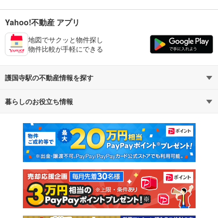
Yahoo!不動産 アプリ
地図でサクッと物件探し
物件比較が手軽にできる
護国寺駅の不動産情報を探す
暮らしのお役立ち情報
不動産・住宅
賃貸住宅
マンションカタログ
教えて！住まいの先生
新築マンション
中古マンション
新築一戸建て
中古一戸建て
注文住宅
土地
売却査定