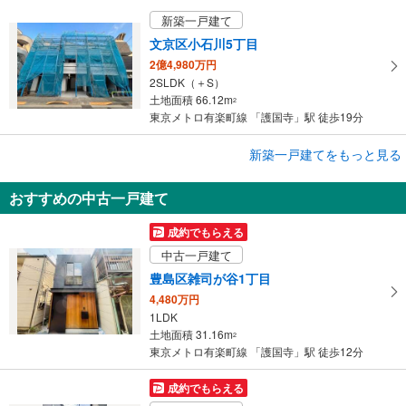
新築一戸建て
文京区小石川5丁目
2億4,980万円
2SLDK（＋S）
土地面積 66.12m
2
東京メトロ有楽町線 「護国寺」駅 徒歩19分
新築一戸建てをもっと見る
新築一戸建て
豊島区雑司が谷1丁目
おすすめの中古一戸建て
8,180万円
4LDK
成約でもらえる
土地面積 59.03m
2
中古一戸建て
東京メトロ有楽町線 「護国寺」駅 徒歩6分
豊島区雑司が谷1丁目
4,480万円
1LDK
土地面積 31.16m
2
東京メトロ有楽町線 「護国寺」駅 徒歩12分
成約でもらえる