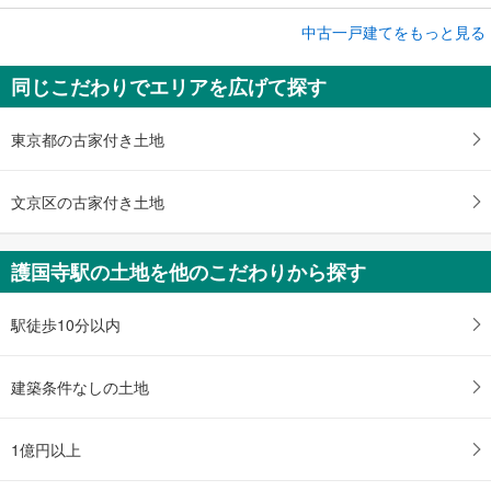
成約でもらえる
中古一戸建てをもっと見る
中古一戸建て
同じこだわりでエリアを広げて探す
豊島区雑司が谷1丁目
2億5,500万円
ワンルーム
東京都の古家付き土地
土地面積 137.76m
2
東京メトロ有楽町線 「護国寺」駅 徒歩7分
文京区の古家付き土地
護国寺駅の土地を他のこだわりから探す
駅徒歩10分以内
建築条件なしの土地
1億円以上