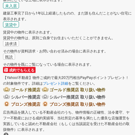
未入居
建築工事完了日から1年以上経過したものの、まだ誰も住んだことがない住宅に
表示されます。
賃貸中
賃貸中の物件に表示されます。
賃貸中の物件は、原則ご自身でお住まいいただくことができません。
請求済
その物件が資料請求・お問い合わせ済みの場合に表示されます。
既読
その物件を既にご覧になっている場合に表示されます。
成約でもらえる
【Yahoo!不動産】物件ご成約で最大20万円相当PayPayポイントプレゼント！
の対象物件です。詳細は
プレゼント詳細
をご覧ください。
ゴールド推奨店
ゴールド推奨店 取り扱い物件
シルバー推奨店
シルバー推奨店 取り扱い物件
ブロンズ推奨店
ブロンズ推奨店 取り扱い物件
広告商品を購入している不動産会社のうち、物件情報の正確性、法令遵守、ヤ
フー不動産における成約実績等、当社所定の基準を満たした優良な店舗運営を
実践していると認めた不動産会社（もしくは当該認定を受けた不動産会社の取
扱物件）に表示されます。