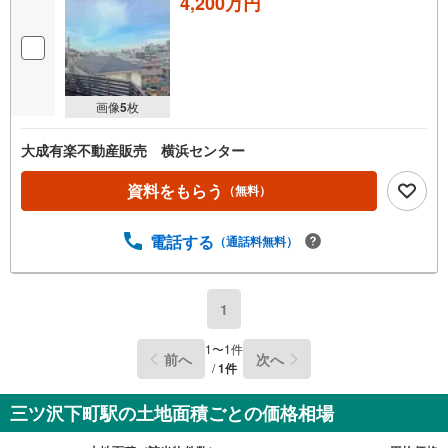
4,200万円
画像
5
枚
大成有楽不動産販売 横浜センター
資料をもらう
（無料）
電話する
（通話料無料）
1
1
〜
1
件
前へ
次へ
/
1
件
三ツ沢下町駅の土地面積ごとの価格相場