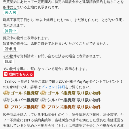
売買契約にあたって一定期間内に特定の建設会社と建築請負契約を結ぶことを
条件にしている土地に表示されます。
未入居
建築工事完了日から1年以上経過したものの、まだ誰も住んだことがない住宅に
表示されます。
賃貸中
賃貸中の物件に表示されます。
賃貸中の物件は、原則ご自身でお住まいいただくことができません。
請求済
その物件が資料請求・お問い合わせ済みの場合に表示されます。
既読
その物件を既にご覧になっている場合に表示されます。
成約でもらえる
【Yahoo!不動産】物件ご成約で最大20万円相当PayPayポイントプレゼント！
の対象物件です。詳細は
プレゼント詳細
をご覧ください。
ゴールド推奨店
ゴールド推奨店 取り扱い物件
シルバー推奨店
シルバー推奨店 取り扱い物件
ブロンズ推奨店
ブロンズ推奨店 取り扱い物件
広告商品を購入している不動産会社のうち、物件情報の正確性、法令遵守、ヤ
フー不動産における成約実績等、当社所定の基準を満たした優良な店舗運営を
実践していると認めた不動産会社（もしくは当該認定を受けた不動産会社の取