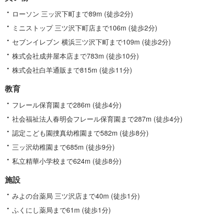
関
す
ローソン 三ッ沢下町まで89m (徒歩2分)
る
ミニストップ 三ツ沢下町店まで106m (徒歩2分)
情
セブンイレブン 横浜三ツ沢下町まで109m (徒歩2分)
報
株式会社成井屋本店まで783m (徒歩10分)
株式会社白羊通販まで815m (徒歩11分)
教育
フレール保育園まで286m (徒歩4分)
社会福祉法人春明会フレール保育園まで287m (徒歩4分)
認定こども園捜真幼稚園まで582m (徒歩8分)
三ッ沢幼稚園まで685m (徒歩9分)
私立精華小学校まで624m (徒歩8分)
施設
みよの台薬局 三ツ沢店まで40m (徒歩1分)
ふくにし薬局まで61m (徒歩1分)