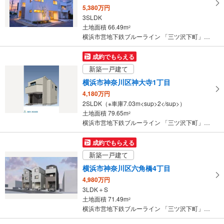
ー
5,380万円
ジ
3SLDK
に
土地面積 66.49m
2
保
横浜市営地下鉄ブルーライン 「三ツ沢下町」駅 徒歩17分
存
す
成約でもらえる
る
新築一戸建て
横浜市神奈川区神大寺1丁目
4,180万円
2SLDK（※車庫7.03m<sup>2</sup>）
土地面積 79.65m
2
横浜市営地下鉄ブルーライン 「三ツ沢下町」駅 徒歩12分
成約でもらえる
新築一戸建て
横浜市神奈川区六角橋4丁目
4,980万円
3LDK＋S
土地面積 71.49m
2
横浜市営地下鉄ブルーライン 「三ツ沢下町」駅 徒歩10分