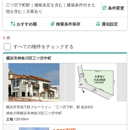
三ツ沢下町駅｜価格未定を含む｜建築条件付き土
条件変更
地を含む｜古家あり
おすすめ順
検索条件保存
通知設定
1
件
すべての物件をチェックする
横浜市神奈川区三ツ沢中町
横浜市営地下鉄ブルーライン 「三ツ沢下町」駅 徒歩6分
神奈川県横浜市神奈川区三ツ沢中町
土地
129.09m
2