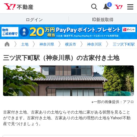
Yahoo!不動産
検索
通知
i
ログイン
ID新規取得
土地
神奈川県
横浜市
神奈川区
三ツ沢下町駅
三ツ沢下町駅（神奈川県）の古家付き土地
一部の画像提供：アフロ
古家付き土地、古家ありの土地ならその土地に家がある状態を見ること
ができます。古家付き土地、古家ありの土地の理想の土地をYahoo!不動
産で見つけましょう。