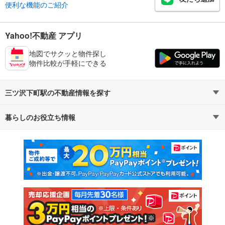
便利な機能のご紹介
Yahoo!不動産 アプリ
地図でサクッと物件探し
物件比較が手軽にできる
三ツ沢下町駅の不動産情報を探す
暮らしのお役立ち情報
不動産・住宅
賃貸住宅
マンションカタログ
教えて！住まいの先生
新築マンション
中古マンション
新築一戸建て
中古一戸建て
注文住宅
土地
売却査定