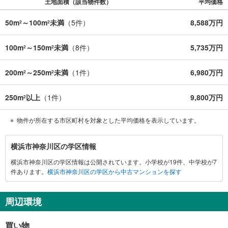
土地面積（該当物件数）
平均価格
50m
～100m
未満
（
5
件）
8,588万円
2
2
100m
～150m
未満
（
8
件）
5,735万円
2
2
200m
～250m
未満
（
1
件）
6,980万円
2
2
250m
以上
（
1
件）
9,800万円
2
物件が所在する市区町村を対象とした平均価格を表示しています。
横
横浜市神奈川区の学区情報
浜
横浜市神奈川区の学区情報は公開されています。小学校が19件、中学校が7
市
件あります。
横浜市神奈川区の学区から中古マンションを探す
神
奈
川
周辺環境
区
に
買い物