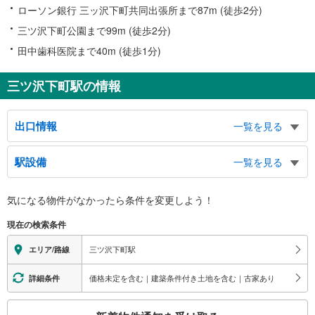
ローソン銀行 三ッ沢下町共同出張所まで87m (徒歩2分)
三ツ沢下町公園まで99m (徒歩2分)
田中歯科医院まで40m (徒歩1分)
三ツ沢下町駅の情報
出口情報
一覧を見る
１出口
駅設備
一覧を見る
（栗田谷、松本町４・５丁目方面）、市立松本中学校、捜真女学校、神奈川大
学、栗田谷、松本町４・５丁目、三ツ沢下町
バリアフリー状況
２出口
気になる物件がなかったら
条件を変更しよう！
※段差なしでの移動経路
（松本町６丁目方面）、東横線反町駅、松本町６丁目、松ヶ丘、三ツ沢下町、
（○：有り △：要駅員設備 ×：無し）
現在の検索条件
三ツ沢東町
地上⇔改札⇔ホーム：○
３出口
エレベータ
三ツ沢下町駅
エリア/路線
（三ツ沢中町方面）、市営三ツ沢墓地、ガーデン山団地、三ツ沢下町、三ツ沢
・ホーム⇔出口１・２方面改札
中町
・出口１・２方面改札⇔出口２
価格未定を含む｜建築条件付き土地を含む｜古家あり
詳細条件
４出口
エスカレータ
（三ツ沢南町方面）、市立三ツ沢小学校、三ツ沢交番、横浜三ツ沢郵便局、県
こ
・ホーム⇔各改札