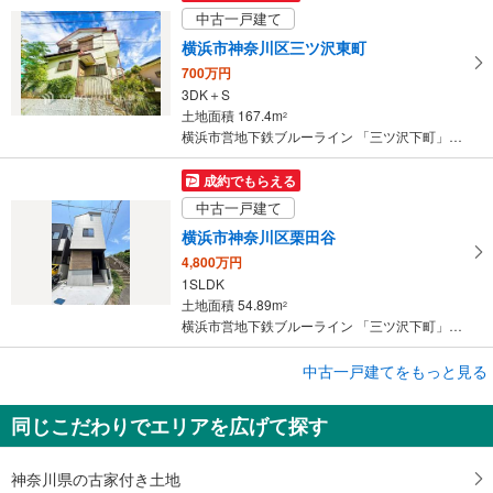
中古一戸建て
横浜市神奈川区三ツ沢東町
700万円
3DK＋S
土地面積 167.4m
2
横浜市営地下鉄ブルーライン 「三ツ沢下町」駅 徒歩8分
成約でもらえる
中古一戸建て
横浜市神奈川区栗田谷
4,800万円
1SLDK
土地面積 54.89m
2
横浜市営地下鉄ブルーライン 「三ツ沢下町」駅 徒歩10分
成約でもらえる
中古一戸建てをもっと見る
中古一戸建て
同じこだわりでエリアを広げて探す
横浜市神奈川区旭ケ丘
8,500万円
4LDK
神奈川県の古家付き土地