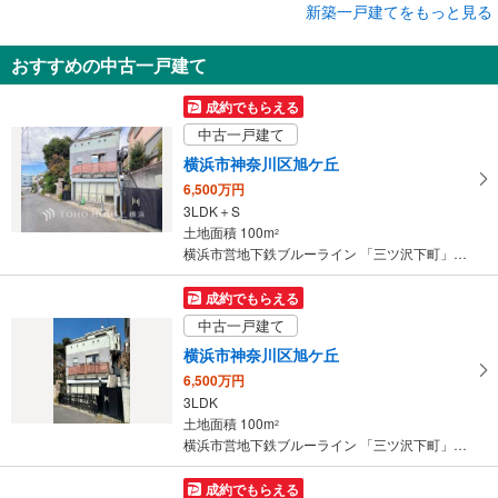
成約でもらえる
新築一戸建てをもっと見る
新築一戸建て
おすすめの中古一戸建て
横浜市神奈川区三ツ沢東町
6,480万円
成約でもらえる
3LDK
中古一戸建て
土地面積 129.58m
2
横浜市営地下鉄ブルーライン 「三ツ沢下町」駅 徒歩3分
横浜市神奈川区旭ケ丘
6,500万円
3LDK＋S
土地面積 100m
2
横浜市営地下鉄ブルーライン 「三ツ沢下町」駅 徒歩10分
成約でもらえる
中古一戸建て
横浜市神奈川区旭ケ丘
6,500万円
3LDK
土地面積 100m
2
横浜市営地下鉄ブルーライン 「三ツ沢下町」駅 徒歩10分
成約でもらえる