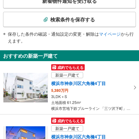
新着物件通知を受け取る
立横浜翠嵐高等学校、三ツ沢東町、三ツ沢南町、三ツ沢下町
トイレ
の
検
《多機能トイレ》
索
・出口１・２方面改札内
検索条件を保存する
その他
条
件
・ＡＥＤ
保存した条件の確認・通知設定の変更・解除は
マイページ
から行
で
えます。
通
知
おすすめの新築一戸建て
を
受
成約でもらえる
け
新築一戸建て
取
横浜市神奈川区六角橋4丁目
る
5,380万円
・
3LDK＋S
条
土地面積 61.25m
2
件
横浜市営地下鉄ブルーライン 「三ツ沢下町」駅 徒歩17分
を
マ
成約でもらえる
イ
新築一戸建て
ペ
横浜市神奈川区六角橋4丁目