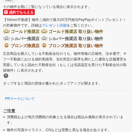
その物件を既にご覧になっている場合に表示されます。
成約でもらえる
【Yahoo!不動産】物件ご成約で最大20万円相当PayPayポイントプレゼント！
の対象物件です。詳細は
プレゼント詳細
をご覧ください。
ゴールド推奨店
ゴールド推奨店 取り扱い物件
シルバー推奨店
シルバー推奨店 取り扱い物件
ブロンズ推奨店
ブロンズ推奨店 取り扱い物件
広告商品を購入している不動産会社のうち、物件情報の正確性、法令遵守、ヤ
フー不動産における成約実績等、当社所定の基準を満たした優良な店舗運営を
実践していると認めた不動産会社（もしくは当該認定を受けた不動産会社の取
扱物件）に表示されます。
タップすると用語の意味が書かれたポップアップが開きます。
PRマークについて
ご注意
消費税および地方消費税の対象となる場合は税込み価格が表示されていま
す。
物件の写真やイラスト、CGなどは実際と異なる場合があります。