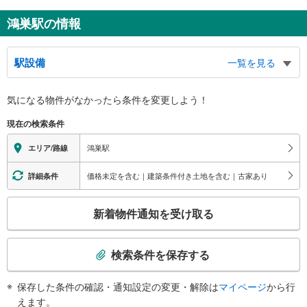
鴻巣駅の情報
駅設備
一覧を見る
バリアフリー状況
気になる物件がなかったら
条件を変更しよう！
※段差なしでの移動経路
（○：有り △：要駅員設備 ×：無し）
現在の検索条件
地上⇔改札⇔ホーム：○
エレベータ
鴻巣駅
エリア/路線
・各ホーム⇔改札
・改札⇔西口
価格未定を含む｜建築条件付き土地を含む｜古家あり
詳細条件
エスカレータ
こ
・各ホーム⇔改札
新着物件通知を受け取る
・改札⇔東口
の
トイレ
検
索
《多機能トイレ》
検索条件を保存する
・改札内
条
その他
件
保存した条件の確認・通知設定の変更・解除は
マイページ
から行
で
・点字運賃表
えます。