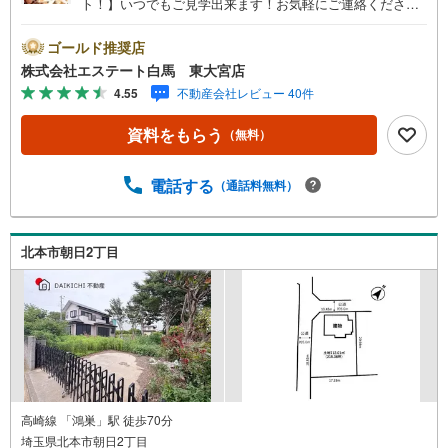
ト！】いつでもご見学出来ます！お気軽にご連絡くださ
い。当店は東大宮駅東口から徒歩3分。電車でもお車でもご
来店しやすい店舗です。お気軽にお立ち寄り下さい。～人
ゴールド推奨店
気のリモート見学・リモート相談サービス～・小さいお子
株式会社エステート白馬 東大宮店
様や家事で外出できない、天気が悪く外出したくない時・L
4.55
不動産会社レビュー 40件
INEやZOOMなど無料のアプリですぐにご利用いただけま
す・リモート見学はスタッフがご興味ある物件の現地から
資料をもらう
（無料）
映像をお届けします・写真では伝わりにくい「空気感」や
違うアングルからみたかったリビングの「見え方」なども
しっかり確認できます・リモート相談は第三者による住宅
電話する
（通話料無料）
ローンや家計相談を専門のファイナンシャルプランナーと1
対1で・バーチャル背景でプライバシーも安心・忙しいパー
トナーに変わって予め確認も・別々の場所から家族みんな
北本市朝日2丁目
で参加もできます・お気軽にご相談下さい～営業時間～9:3
0～18:30こちらのお時間でしたらお電話でのお問合せがス
ムーズですお気軽にお問合せください
高崎線 「鴻巣」駅 徒歩70分
埼玉県北本市朝日2丁目