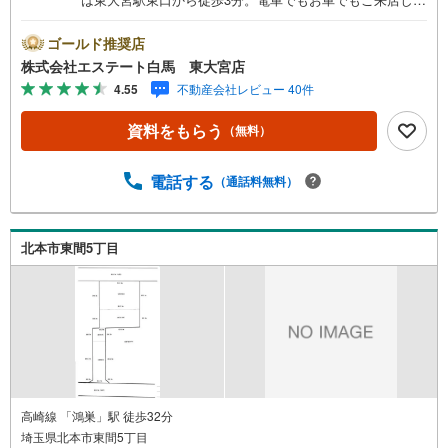
すい店舗です。お気軽にお立ち寄り下さい。～人気のリモ
ート見学・リモート相談サービス～・小さいお子様や家事
ゴールド推奨店
で外出できない、天気が悪く外出したくない時・LINEやZO
株式会社エステート白馬 東大宮店
OMなど無料のアプリですぐにご利用いただけます・リモー
4.55
不動産会社レビュー 40件
ト見学はスタッフがご興味ある物件の現地から映像をお届
けします・写真では伝わりにくい「空気感」や違うアング
資料をもらう
（無料）
ルからみたかったリビングの「見え方」などもしっかり確
認できます・リモート相談は第三者による住宅ローンや家
計相談を専門のファイナンシャルプランナーと1対1で・バ
電話する
（通話料無料）
ーチャル背景でプライバシーも安心・忙しいパートナーに
変わって予め確認も・別々の場所から家族みんなで参加も
できます・お気軽にご相談下さい～営業時間～9:30～18:30
北本市東間5丁目
こちらのお時間でしたらお電話でのお問合せがスムーズで
すお気軽にお問合せください
高崎線 「鴻巣」駅 徒歩32分
埼玉県北本市東間5丁目