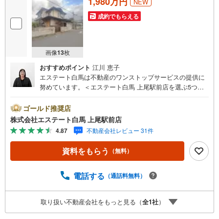
1,980万円
NEW
成約でもらえる
画像
13
枚
おすすめポイント
江川 恵子
エステート白馬は不動産のワンストップサービスの提供に
努めています。＜エステート白馬 上尾駅前店を選ぶ5つの
ポイント＞1.JR高崎線「上尾駅」から徒歩1分駅前の「イト
ーヨーカドー上尾駅前店」内に立地。2.無料駐車場完備の
ゴールド推奨店
お店立体駐車場は全480台収容可。駐車場完備してます。3.
株式会社エステート白馬 上尾駅前店
大型キッズスペース当店自慢のキッズスペースをぜひご覧
4.87
不動産会社レビュー 31件
ください。店内におむつ替えコーナーもご用意してます。
4.年中無休・365日営業でお手伝い営業時間:10時～20時ま
資料をもらう
（無料）
で。スピードある対応が自慢のお店です。5.提携FPへの無
料個別相談サービス社外の中立的なファイナンシャルプラ
ンナーと無料相談。ローン返済について、老後や学費等も
電話する
（通話料無料）
含めたシミュレーションをご提案できます。当店では物件
情報のほか、水害その他のハザード情報を提供しておりま
取り扱い不動産会社をもっと見る（
全
1
社
）
す。お問い合わせ物件以外の提供も可能です。営業担当ま
でお気軽にご連絡ください。お問い合わせをお待ちしてお