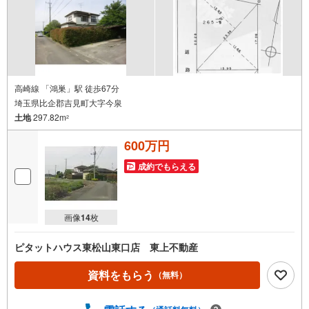
高崎線 「鴻巣」駅 徒歩67分
埼玉県比企郡吉見町大字今泉
土地
297.82m
2
600万円
成約でもらえる
画像
14
枚
ピタットハウス東松山東口店 東上不動産
資料をもらう
（無料）