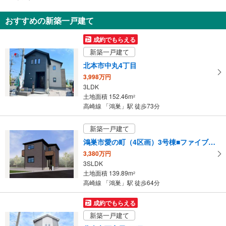
通
知
おすすめの新築一戸建て
を
受
成約でもらえる
け
新築一戸建て
取
北本市中丸4丁目
る
3,998万円
・
3LDK
条
土地面積 152.46m
2
件
高崎線 「鴻巣」駅 徒歩73分
を
マ
新築一戸建て
イ
鴻巣市愛の町（4区画）3号棟■ファイブイズホーム■
ペ
3,380万円
ー
3SLDK
ジ
土地面積 139.89m
2
に
高崎線 「鴻巣」駅 徒歩64分
保
存
成約でもらえる
す
新築一戸建て
る