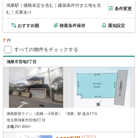
鴻巣駅｜価格未定を含む｜建築条件付き土地を含
条件変更
む｜古家あり
おすすめ順
検索条件保存
通知設定
7
件
すべての物件をチェックする
鴻巣市宮地3丁目
湘南新宿ライン（前橋～小田原） 「鴻巣」駅 徒歩17分
埼玉県鴻巣市宮地3丁目
土地
251.65m
2