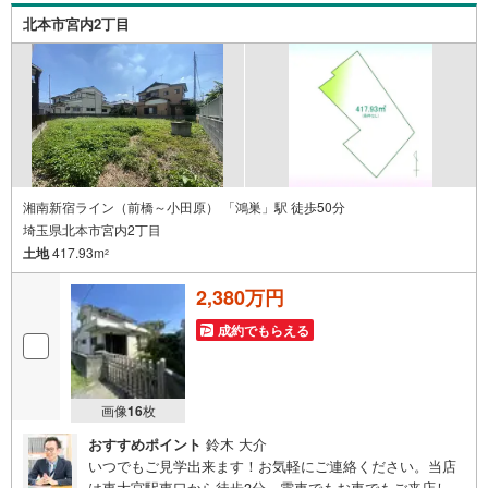
ります。
北本市宮内2丁目
湘南新宿ライン（前橋～小田原） 「鴻巣」駅 徒歩50分
埼玉県北本市宮内2丁目
土地
417.93m
2
2,380万円
成約でもらえる
画像
16
枚
おすすめポイント
鈴木 大介
いつでもご見学出来ます！お気軽にご連絡ください。当店
は東大宮駅東口から徒歩3分。電車でもお車でもご来店しや