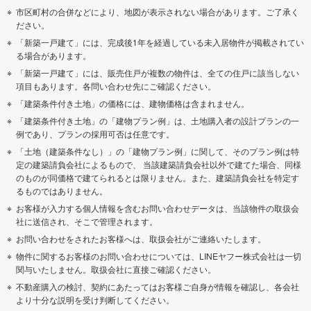
市区町村の合併などにより、地図が表示されない場合があります。ご了承く
ださい。
「新築一戸建て」には、完成後1年を経過している未入居物件が掲載されてい
る場合があります。
「新築一戸建て」には、販売住戸が複数の物件は、全ての住戸に該当しない
項目もあります。各問い合わせ先にご確認ください。
「建築条件付き土地」の価格には、建物価格は含まれません。
「建築条件付き土地」の「建物プラン例」は、土地購入者の設計プランの一
例であり、プランの採用可否は任意です。
「土地（建築条件なし）」の「建物プラン例」に関して、そのプラン例は特
定の建築請負会社によるもので、 当該建築請負会社以外で建てた場合、同様
のものが同価格で建てられるとは限りません。また、建築請負会社を特定す
るものではありません。
お客様が入力する個人情報を含むお問い合わせデータは、当該物件の取扱会
社に送信され、そこで管理されます。
お問い合わせをされたお客様へは、取扱会社がご連絡いたします。
物件に関するお客様のお問い合わせについては、LINEヤフー株式会社は一切
関与いたしません。取扱会社に直接ご確認ください。
不動産購入の検討、契約にあたってはお客様ご自身が情報を確認し、各会社
より十分な説明を受け判断してください。