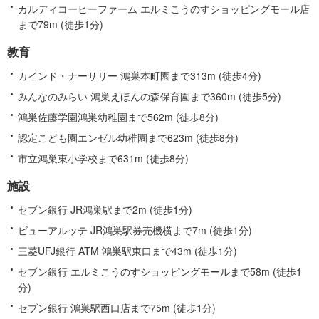
カルディコーヒーファーム エルミこうのすショッピングモール店
まで79m (徒歩1分)
教育
カインド・ナーサリー 鴻巣本町園まで313m (徒歩4分)
みんなのみらい 鴻巣えほんの森保育園まで360m (徒歩5分)
鴻巣佐藤学園鴻巣幼稚園まで562m (徒歩8分)
認定こども園エンゼル幼稚園まで623m (徒歩8分)
市立鴻巣東小学校まで631m (徒歩8分)
施設
セブン銀行 JR鴻巣駅まで2m (徒歩1分)
ビューアルッテ JR鴻巣駅券売機横まで7m (徒歩1分)
三菱UFJ銀行 ATM 鴻巣駅東口まで43m (徒歩1分)
セブン銀行 エルミこうのすショッピングモールまで58m (徒歩1
分)
セブン銀行 鴻巣駅西口店まで75m (徒歩1分)