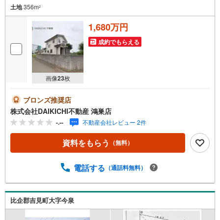
土地
356m
2
1,680万円
成約でもらえる
画像
23
枚
ブロンズ推奨店
株式会社DAIKICHI不動産 鴻巣店
-.--
不動産会社レビュー 2件
資料をもらう
（無料）
電話する
（通話料無料）
比企郡吉見町大字今泉