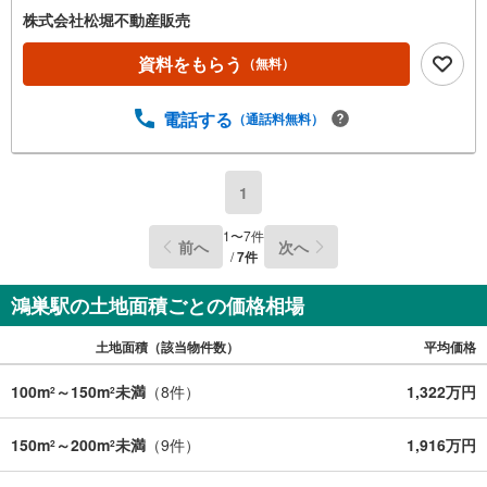
株式会社松堀不動産販売
資料をもらう
（無料）
電話する
（通話料無料）
1
1
〜
7
件
前へ
次へ
/
7
件
鴻巣駅の土地面積ごとの価格相場
土地面積（該当物件数）
平均価格
100m
～150m
未満
（
8
件）
1,322万円
2
2
150m
～200m
未満
（
9
件）
1,916万円
2
2