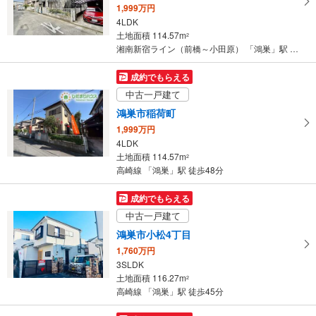
1,999万円
4LDK
土地面積 114.57m
2
湘南新宿ライン（前橋～小田原） 「鴻巣」駅 徒歩44分
成約でもらえる
中古一戸建て
鴻巣市稲荷町
1,999万円
4LDK
土地面積 114.57m
2
高崎線 「鴻巣」駅 徒歩48分
成約でもらえる
中古一戸建て
鴻巣市小松4丁目
1,760万円
3SLDK
土地面積 116.27m
2
高崎線 「鴻巣」駅 徒歩45分