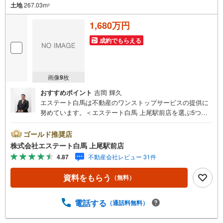
土地
267.03m
2
1,680万円
成約でもらえる
画像
9
枚
おすすめポイント
吉岡 輝久
エステート白馬は不動産のワンストップサービスの提供に
努めています。＜エステート白馬 上尾駅前店を選ぶ5つの
ポイント＞1.JR高崎線「上尾駅」から徒歩1分駅前の「イト
ーヨーカドー上尾駅前店」内に立地。2.無料駐車場完備の
ゴールド推奨店
お店立体駐車場は全480台収容可。駐車場完備してます。3.
株式会社エステート白馬 上尾駅前店
大型キッズスペース当店自慢のキッズスペースをぜひご覧
4.87
不動産会社レビュー 31件
ください。店内におむつ替えコーナーもご用意してます。
4.年中無休・365日営業でお手伝い営業時間:10時～20時ま
資料をもらう
（無料）
で。スピードある対応が自慢のお店です。5.提携FPへの無
料個別相談サービス社外の中立的なファイナンシャルプラ
ンナーと無料相談。ローン返済について、老後や学費等も
電話する
（通話料無料）
含めたシミュレーションをご提案できます。当店には宅地
建物取引士やファイナンシャルプランナー、住宅ローンア