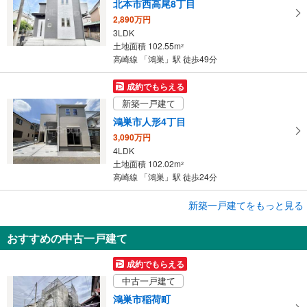
北本市西高尾8丁目
2,890万円
3LDK
土地面積 102.55m
2
高崎線 「鴻巣」駅 徒歩49分
成約でもらえる
新築一戸建て
鴻巣市人形4丁目
3,090万円
4LDK
土地面積 102.02m
2
高崎線 「鴻巣」駅 徒歩24分
成約でもらえる
新築一戸建てをもっと見る
新築一戸建て
おすすめの中古一戸建て
鴻巣市人形4丁目
3,090万円
成約でもらえる
4LDK
中古一戸建て
土地面積 102.02m
2
高崎線 「鴻巣」駅 徒歩24分
鴻巣市稲荷町