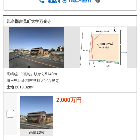
電話する
（通話料無料）
比企郡吉見町大字万光寺
高崎線 「鴻巣」駅から5140m
埼玉県比企郡吉見町大字万光寺
土地
2018.02m
2
2,000万円
画像
23
枚