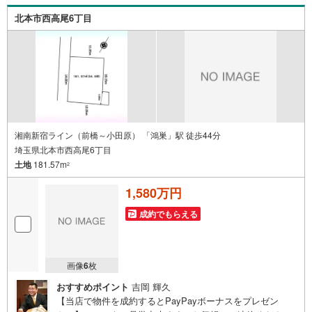
ドバイザーなど、専門資格を持つスタッフが多数在籍して
北本市西高尾6丁目
おります。お客様からの資料請求、お問い合わせをお待ち
しております。
湘南新宿ライン（前橋～小田原） 「鴻巣」駅 徒歩44分
埼玉県北本市西高尾6丁目
土地
181.57m
2
1,580万円
成約でもらえる
画像
6
枚
おすすめポイント
吉岡 輝久
【当店で物件を成約するとPayPayボーナスをプレゼン