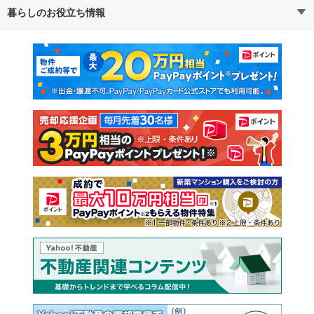
暮らしのお役立ち情報
不動産・住宅
賃貸住宅
マンションカタログ
教えて！住まいの先生
新築マンション
中古マンション
新築一戸建て
中古一戸建て
注文住宅
土地
売却査定