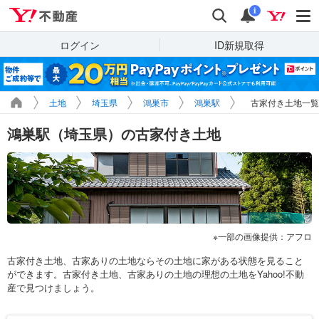
Yahoo!不動産
検索
通知
i
ログイン
ID新規取得
土地
埼玉県
鴻巣市
鴻巣駅
古家付き土地一覧
鴻巣駅（埼玉県）の古家付き土地
一部の画像提供：アフロ
古家付き土地、古家ありの土地ならその土地に家がある状態を見ること
ができます。古家付き土地、古家ありの土地の理想の土地をYahoo!不動
産で見つけましょう。