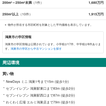
200m
～250m
未満
（
1
件）
1,680万円
2
2
250m
以上
（
10
件）
1,915万円
2
物件が所在する市区町村を対象とした平均価格を表示しています。
鴻
鴻巣市の学区情報
巣
鴻巣市の学区情報は公開されています。小学校が17件、中学校が8件ありま
市
す。
鴻巣市の学区から中古マンションを探す
に
関
す
周辺環境
る
情
買い物
報
NewDays ミニ 鴻巣1号まで15m (徒歩1分)
セブンイレブン 鴻巣駅東口まで83m (徒歩2分)
セブンイレブン 鴻巣駅西口まで87m (徒歩2分)
わくわく広場 エルミ鴻巣店まで79m (徒歩1分)