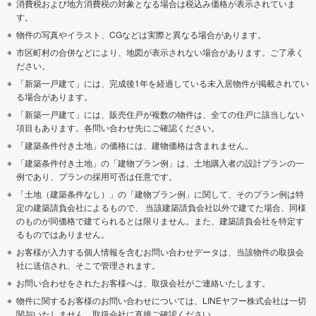
消費税および地方消費税の対象となる場合は税込み価格が表示されていま
す。
物件の写真やイラスト、CGなどは実際と異なる場合があります。
市区町村の合併などにより、地図が表示されない場合があります。ご了承く
ださい。
「新築一戸建て」には、完成後1年を経過している未入居物件が掲載されてい
る場合があります。
「新築一戸建て」には、販売住戸が複数の物件は、全ての住戸に該当しない
項目もあります。各問い合わせ先にご確認ください。
「建築条件付き土地」の価格には、建物価格は含まれません。
「建築条件付き土地」の「建物プラン例」は、土地購入者の設計プランの一
例であり、プランの採用可否は任意です。
「土地（建築条件なし）」の「建物プラン例」に関して、そのプラン例は特
定の建築請負会社によるもので、 当該建築請負会社以外で建てた場合、同様
のものが同価格で建てられるとは限りません。また、建築請負会社を特定す
るものではありません。
お客様が入力する個人情報を含むお問い合わせデータは、当該物件の取扱会
社に送信され、そこで管理されます。
お問い合わせをされたお客様へは、取扱会社がご連絡いたします。
物件に関するお客様のお問い合わせについては、LINEヤフー株式会社は一切
関与いたしません。取扱会社に直接ご確認ください。