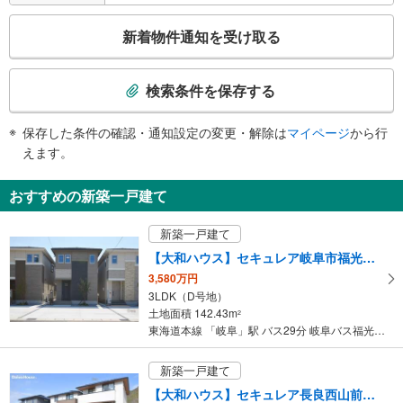
・各ホーム⇔各改札
こ
・中央改札⇔アスティ岐阜方面階⇔加納口
新着物件通知を受け取る
・中央改札⇔中央南口
の
トイレ
検
索
《多機能トイレ》
検索条件を保存する
・中央南口
条
スロープ
件
保存した条件の確認・通知設定の変更・解除は
マイページ
から行
で
・アスティ岐阜方面通路
えます。
通
知
おすすめの新築一戸建て
を
受
新築一戸建て
け
【大和ハウス】セキュレア岐阜市福光東 （分譲住宅）
取
3,580万円
る
3LDK（D号地）
・
土地面積 142.43m
2
条
東海道本線 「岐阜」駅 バス29分 岐阜バス福光3丁目 バス停下車 徒歩4分
件
を
新築一戸建て
マ
【大和ハウス】セキュレア長良西山前（分譲住宅）
イ