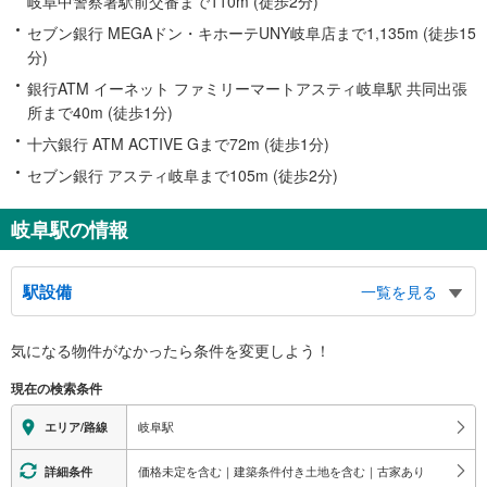
岐阜中警察署駅前交番まで110m (徒歩2分)
セブン銀行 MEGAドン・キホーテUNY岐阜店まで1,135m (徒歩15
分)
銀行ATM イーネット ファミリーマートアスティ岐阜駅 共同出張
所まで40m (徒歩1分)
十六銀行 ATM ACTIVE Gまで72m (徒歩1分)
セブン銀行 アスティ岐阜まで105m (徒歩2分)
岐阜駅の情報
駅設備
一覧を見る
バリアフリー状況
気になる物件がなかったら
条件を変更しよう！
※段差なしでの移動経路
（○：有り △：要駅員設備 ×：無し）
現在の検索条件
地上⇔改札⇔ホーム：○
エレベータ
岐阜駅
エリア/路線
・各ホーム
エスカレータ
価格未定を含む｜建築条件付き土地を含む｜古家あり
詳細条件