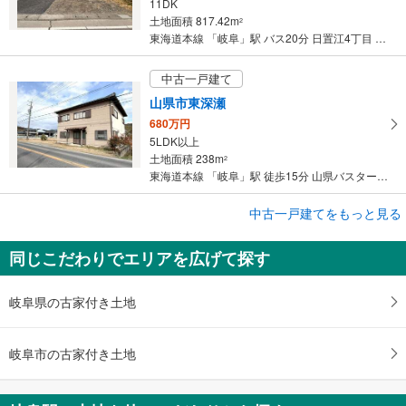
11DK
土地面積 817.42m
2
東海道本線 「岐阜」駅 バス20分 日置江4丁目 バス停下車 徒歩9分
中古一戸建て
山県市東深瀬
680万円
5LDK以上
土地面積 238m
2
東海道本線 「岐阜」駅 徒歩15分 山県バスターミナル G51】西鏡島
中古一戸建てをもっと見る
中古一戸建て
岐阜市田生越町
同じこだわりでエリアを広げて探す
4,180万円
4LDK
土地面積 189.01m
2
岐阜県の古家付き土地
東海道本線 「岐阜」駅 徒歩11分
岐阜市の古家付き土地