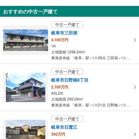
新築一戸建て
おすすめの中古一戸建て
岐阜市東鶉6丁目
2,750万円
中古一戸建て
5LDK
土地面積 157.15m
2
岐阜市三田洞
東海道本線 「岐阜」駅 バス20分 東鶉7丁目 バス停下車 徒歩4分
4,100万円
1K
土地面積 1296.24m
2
東海道本線 「岐阜」駅 バス28分 三田洞 バス停下車 徒歩7分
中古一戸建て
岐阜市日野南8丁目
2,700万円
4SLDK
土地面積 295.06m
2
東海道本線 「岐阜」駅 バス21分 日野橋 バス停下車 徒歩10分
中古一戸建て
岐阜市日置江
350万円