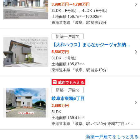
3,980万円～4,780万円
ペ
3LDK（F号地）、4LDK（E号地）
ー
土地面積 156.7m
～160.02m
2
2
ジ
東海道本線 「岐阜」駅 徒歩83分
に
保
新築一戸建て
存
【大和ハウス】まちなかジーヴォ加納花ノ木町 （分譲住宅）
す
5,580万円
る
3LDK（1号地）
土地面積 185.27m
2
東海道本線 「岐阜」駅 徒歩19分
成約でもらえる
新築一戸建て
岐阜市東鶉6丁目
2,880万円
5LDK
土地面積 139.41m
2
東海道本線 「岐阜」駅 バス20分 東鶉7丁目 バス停下車 徒歩4分
成約でもらえる
新築一戸建てをもっと見る