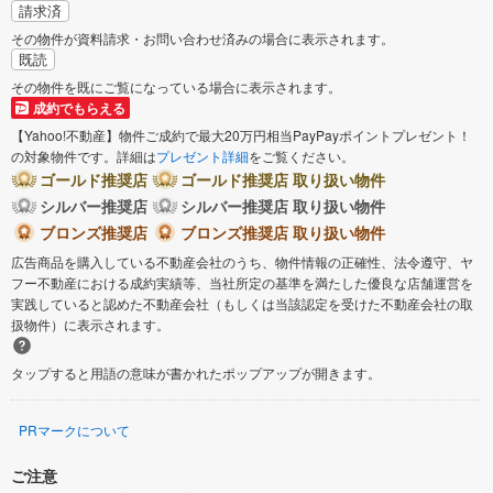
請求済
その物件が資料請求・お問い合わせ済みの場合に表示されます。
既読
その物件を既にご覧になっている場合に表示されます。
成約でもらえる
【Yahoo!不動産】物件ご成約で最大20万円相当PayPayポイントプレゼント！
の対象物件です。詳細は
プレゼント詳細
をご覧ください。
ゴールド推奨店
ゴールド推奨店 取り扱い物件
シルバー推奨店
シルバー推奨店 取り扱い物件
ブロンズ推奨店
ブロンズ推奨店 取り扱い物件
広告商品を購入している不動産会社のうち、物件情報の正確性、法令遵守、ヤ
フー不動産における成約実績等、当社所定の基準を満たした優良な店舗運営を
実践していると認めた不動産会社（もしくは当該認定を受けた不動産会社の取
扱物件）に表示されます。
タップすると用語の意味が書かれたポップアップが開きます。
PRマークについて
ご注意