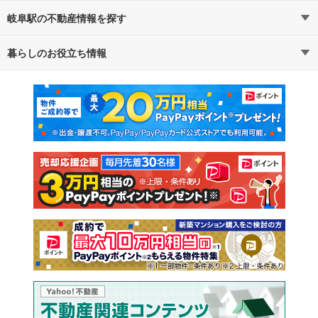
岐阜駅の不動産情報を探す
暮らしのお役立ち情報
不動産・住宅
賃貸住宅
マンションカタログ
教えて！住まいの先生
新築マンション
中古マンション
新築一戸建て
中古一戸建て
注文住宅
土地
売却査定