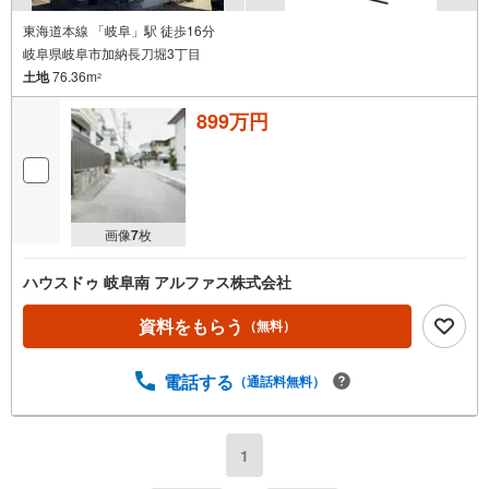
東海道本線 「岐阜」駅 徒歩16分
岐阜県岐阜市加納長刀堀3丁目
土地
76.36m
2
899万円
画像
7
枚
ハウスドゥ 岐阜南 アルファス株式会社
資料をもらう
（無料）
電話する
（通話料無料）
1