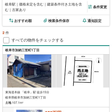
岐阜駅｜価格未定を含む｜建築条件付き土地を含
条件変更
む｜古家あり
おすすめ順
検索条件保存
通知設定
2
件
すべての物件をチェックする
岐阜市加納三笠町1丁目
東海道本線 「岐阜」駅 徒歩15分
岐阜県岐阜市加納三笠町1丁目
土地
107.1m
2