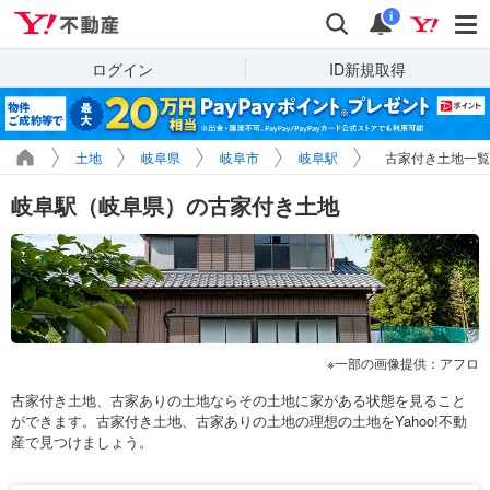
Yahoo!不動産
検索
通知
i
ログイン
ID新規取得
土地
岐阜県
岐阜市
岐阜駅
古家付き土地一覧
岐阜駅（岐阜県）の古家付き土地
一部の画像提供：アフロ
古家付き土地、古家ありの土地ならその土地に家がある状態を見ること
ができます。古家付き土地、古家ありの土地の理想の土地をYahoo!不動
産で見つけましょう。