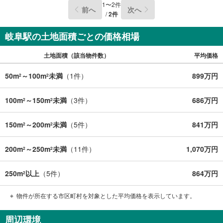
1
〜
2
件
前へ
次へ
/
2
件
岐阜駅の土地面積ごとの価格相場
土地面積（該当物件数）
平均価格
50m
～100m
未満
（
1
件）
899万円
2
2
100m
～150m
未満
（
3
件）
686万円
2
2
150m
～200m
未満
（
5
件）
841万円
2
2
200m
～250m
未満
（
11
件）
1,070万円
2
2
250m
以上
（
5
件）
864万円
2
物件が所在する市区町村を対象とした平均価格を表示しています。
周辺環境