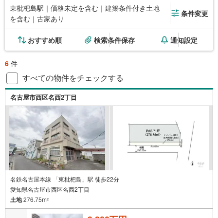
東枇杷島駅｜価格未定を含む｜建築条件付き土地
条件変更
を含む｜古家あり
おすすめ順
検索条件保存
通知設定
6
件
すべての物件をチェックする
名古屋市西区名西2丁目
名鉄名古屋本線 「東枇杷島」駅 徒歩22分
愛知県名古屋市西区名西2丁目
土地
276.75m
2