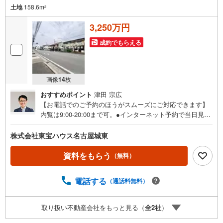
土地
158.6m
2
3,250万円
成約でもらえる
画像
14
枚
おすすめポイント
津田 宗広
【お電話でのご予約のほうがスムーズにご対応できます】
内覧は9:00-20:00まで可。●インターネット予約で当日見学
が可能です●（1）［室内・現地を見学する］をクリック
（2）本日～4日以内をご希望の方は「ご要望・ご質問欄」
株式会社東宝ハウス名古屋城東
に希望日時をご記入ください！《東宝ハウス名古屋城東の
こだわり》スタッフ一同、すべてのお客様に対して、自分
資料をもらう
（無料）
の家族や仲の良い友人に対するときと同じ気持ちで接客さ
せていただいています。お客様ひとりひとりが理想の住宅
電話する
（通話料無料）
と出会い、住宅ローンやその他のサービスの内容にもご満
足いただき、ご納得されるまで、お付き合いをさせていた
だきます。私たちが携わる不動産ビジネスでは安全で安心
取り扱い不動産会社をもっと見る（
全
2
社
）
な取引を実現することはプロとしての使命です。営業スタ