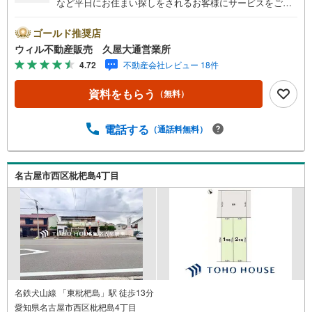
など平日にお住まい探しをされるお客様にサービスをご用
意しています。＼お仕事で忙しい方へ/午前10時から午後7
時まで”毎日”営業しています。事前にご予約頂きましたら営
ゴールド推奨店
業時間外でのご内覧もご対応いたします。＼本物件の他に
ウィル不動産販売 久屋大通営業所
も気になる物件がある方へ/不動産業者間で不動産情報が共
4.72
不動産会社レビュー 18件
有されているので、名古屋市全域や、その他隣接エリアで
もご内覧が可能です！ 【ウィル不動産販売 久屋大通営業
資料をもらう
（無料）
所】◎地下鉄東山線「栄」駅7A出口から徒歩1分、名城線
「久屋大通」駅7A出口から徒歩1分◎お子様が遊べるキッ
ズスペースあり◎営業時間 10:00～19:00（定休日無し） 上
電話する
（通話料無料）
記時間はお電話が繋がりやすくなっております。ぜひお気
軽にご連絡下さい！現地を見学される場合は「室内・現地
を見学する（無料）」ボタンよりご希望の日時をご記入い
名古屋市西区枇杷島4丁目
ただけますとスムーズにご案内が可能です。
名鉄犬山線 「東枇杷島」駅 徒歩13分
愛知県名古屋市西区枇杷島4丁目