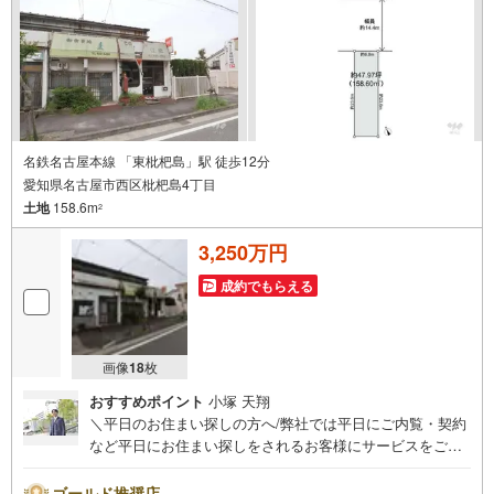
名鉄名古屋本線 「東枇杷島」駅 徒歩12分
愛知県名古屋市西区枇杷島4丁目
土地
158.6m
2
3,250万円
成約でもらえる
画像
18
枚
おすすめポイント
小塚 天翔
＼平日のお住まい探しの方へ/弊社では平日にご内覧・契約
など平日にお住まい探しをされるお客様にサービスをご用
意しています。＼お仕事で忙しい方へ/午前10時から午後7
時まで”毎日”営業しています。事前にご予約頂きましたら営
ゴールド推奨店