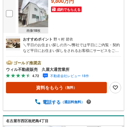
9,800万円
成約でもらえる
画像
18
枚
おすすめポイント
野々村 碧衣
＼平日のお住まい探しの方へ/弊社では平日にご内覧・契約
など平日にお住まい探しをされるお客様にサービスをご用
意しています。＼お仕事で忙しい方へ/午前10時から午後7
時まで”毎日”営業しています。事前にご予約頂きましたら営
ゴールド推奨店
業時間外でのご内覧もご対応いたします。＼本物件の他に
ウィル不動産販売 久屋大通営業所
も気になる物件がある方へ/不動産業者間で不動産情報が共
4.72
不動産会社レビュー 18件
有されているので、名古屋市全域や、その他隣接エリアで
もご内覧が可能です！ 【ウィル不動産販売 久屋大通営業
資料をもらう
（無料）
所】◎地下鉄東山線「栄」駅7A出口から徒歩1分、名城線
「久屋大通」駅7A出口から徒歩1分◎お子様が遊べるキッ
ズスペースあり◎営業時間 10:00～19:00（定休日無し） 上
電話する
（通話料無料）
記時間はお電話が繋がりやすくなっております。ぜひお気
軽にご連絡下さい！現地を見学される場合は「室内・現地
を見学する（無料）」ボタンよりご希望の日時をご記入い
名古屋市西区枇杷島4丁目
ただけますとスムーズにご案内が可能です。