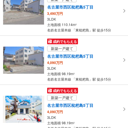
取
名古屋市西区枇杷島5丁目
る
3,490万円
・
3LDK
条
土地面積 110.14m
2
件
名鉄名古屋本線 「東枇杷島」駅 徒歩15分
を
マ
成約でもらえる
イ
新築一戸建て
ペ
名古屋市西区枇杷島5丁目
ー
4,090万円
ジ
3LDK
に
土地面積 98.19m
2
保
名鉄名古屋本線 「東枇杷島」駅 徒歩15分
存
す
成約でもらえる
る
新築一戸建て
名古屋市西区枇杷島5丁目
4,090万円
3LDK
土地面積 98.19m
2