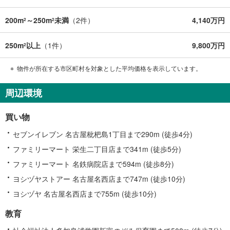
200m
～250m
未満
（
2
件）
4,140万円
2
2
250m
以上
（
1
件）
9,800万円
2
物件が所在する市区町村を対象とした平均価格を表示しています。
周辺環境
買い物
セブンイレブン 名古屋枇杷島1丁目まで290m (徒歩4分)
ファミリーマート 栄生二丁目店まで341m (徒歩5分)
ファミリーマート 名鉄病院店まで594m (徒歩8分)
ヨシヅヤストアー 名古屋名西店まで747m (徒歩10分)
ヨシヅヤ 名古屋名西店まで755m (徒歩10分)
教育