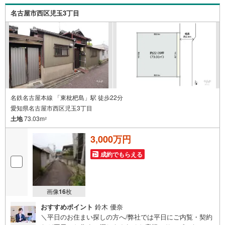
を見学する（無料）」ボタンよりご希望の日時をご記入い
名古屋市西区児玉3丁目
ただけますとスムーズにご案内が可能です。
名鉄名古屋本線 「東枇杷島」駅 徒歩22分
愛知県名古屋市西区児玉3丁目
土地
73.03m
2
3,000万円
成約でもらえる
画像
16
枚
おすすめポイント
鈴木 優奈
＼平日のお住まい探しの方へ/弊社では平日にご内覧・契約