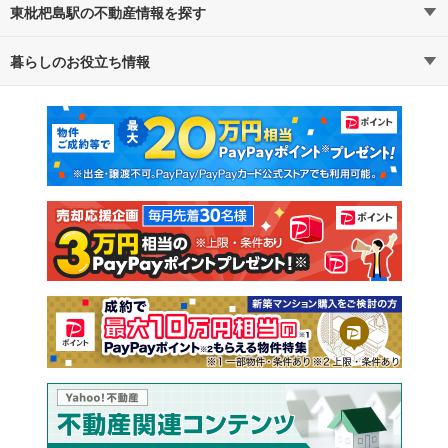
東枇杷島駅の不動産情報を探す
暮らしのお役立ち情報
不動産・住宅
賃貸住宅
マンションカタログ
教えて！住まいの先生
新築マンション
中古マンション
新築一戸建て
中古一戸建て
注文住宅
土地
売却査定