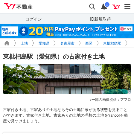
Yahoo!不動産
検索
通知
i
ログイン
ID新規取得
土地
愛知県
名古屋市
西区
東枇杷島駅
東枇杷島駅（愛知県）の古家付き土地
一部の画像提供：アフロ
古家付き土地、古家ありの土地ならその土地に家がある状態を見ること
ができます。古家付き土地、古家ありの土地の理想の土地をYahoo!不動
産で見つけましょう。