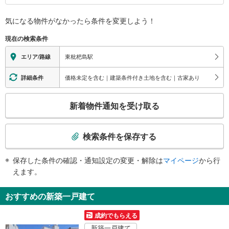
バリアフリー状況
気になる物件がなかったら
条件を変更しよう！
※段差なしでの移動経路
（○：有り △：要駅員設備 ×：無し）
現在の検索条件
地上⇔改札⇔ホーム：○
エレベータ
東枇杷島駅
エリア/路線
・各ホーム⇔改札
トイレ
価格未定を含む｜建築条件付き土地を含む｜古家あり
詳細条件
《多機能トイレ》
こ
・改札内
新着物件通知を受け取る
その他
の
検
・点字案内（券売機・運賃表）
索
検索条件を保存する
条
件
保存した条件の確認・通知設定の変更・解除は
マイページ
から行
で
えます。
通
知
おすすめの新築一戸建て
を
受
成約でもらえる
け
新築一戸建て