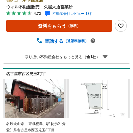
業時間外でのご内覧もご対応いたします。＼本物件の他に
ウィル不動産販売 久屋大通営業所
も気になる物件がある方へ/不動産業者間で不動産情報が共
4.72
不動産会社レビュー 18件
有されているので、名古屋市全域や、その他隣接エリアで
もご内覧が可能です！ 【ウィル不動産販売 久屋大通営業
資料をもらう
（無料）
所】◎地下鉄東山線「栄」駅7A出口から徒歩1分、名城線
「久屋大通」駅7A出口から徒歩1分◎お子様が遊べるキッ
ズスペースあり◎営業時間 10:00～19:00（定休日無し） 上
電話する
（通話料無料）
記時間はお電話が繋がりやすくなっております。ぜひお気
軽にご連絡下さい！現地を見学される場合は「室内・現地
取り扱い不動産会社をもっと見る（
全
1
社
）
を見学する（無料）」ボタンよりご希望の日時をご記入い
ただけますとスムーズにご案内が可能です。
名古屋市西区児玉3丁目
名鉄犬山線 「東枇杷島」駅 徒歩21分
愛知県名古屋市西区児玉3丁目