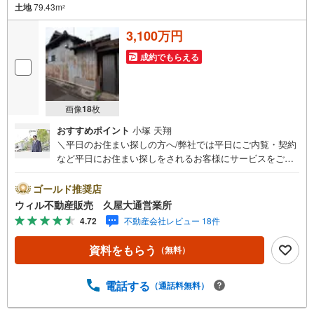
土地
79.43m
2
3,100万円
成約でもらえる
画像
18
枚
おすすめポイント
小塚 天翔
＼平日のお住まい探しの方へ/弊社では平日にご内覧・契約
など平日にお住まい探しをされるお客様にサービスをご用
意しています。＼お仕事で忙しい方へ/午前10時から午後7
時まで”毎日”営業しています。事前にご予約頂きましたら営
ゴールド推奨店
業時間外でのご内覧もご対応いたします。＼本物件の他に
ウィル不動産販売 久屋大通営業所
も気になる物件がある方へ/不動産業者間で不動産情報が共
4.72
不動産会社レビュー 18件
有されているので、名古屋市全域や、その他隣接エリアで
もご内覧が可能です！ 【ウィル不動産販売 久屋大通営業
資料をもらう
（無料）
所】◎地下鉄東山線「栄」駅7A出口から徒歩1分、名城線
「久屋大通」駅7A出口から徒歩1分◎お子様が遊べるキッ
ズスペースあり◎営業時間 10:00～19:00（定休日無し） 上
電話する
（通話料無料）
記時間はお電話が繋がりやすくなっております。ぜひお気
軽にご連絡下さい！現地を見学される場合は「室内・現地