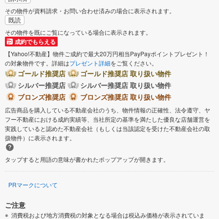
その物件が資料請求・お問い合わせ済みの場合に表示されます。
既読
その物件を既にご覧になっている場合に表示されます。
成約でもらえる
【Yahoo!不動産】物件ご成約で最大20万円相当PayPayポイントプレゼント！
の対象物件です。詳細は
プレゼント詳細
をご覧ください。
ゴールド推奨店
ゴールド推奨店 取り扱い物件
シルバー推奨店
シルバー推奨店 取り扱い物件
ブロンズ推奨店
ブロンズ推奨店 取り扱い物件
広告商品を購入している不動産会社のうち、物件情報の正確性、法令遵守、ヤ
フー不動産における成約実績等、当社所定の基準を満たした優良な店舗運営を
実践していると認めた不動産会社（もしくは当該認定を受けた不動産会社の取
扱物件）に表示されます。
タップすると用語の意味が書かれたポップアップが開きます。
PRマークについて
ご注意
消費税および地方消費税の対象となる場合は税込み価格が表示されていま