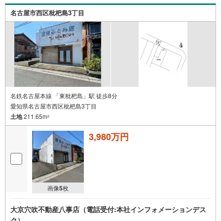
ッフを管理職が常にサポートする体制で、ダブルチェック
はもちろん何度も報告と確認を繰り返し、取引の安全性を
名古屋市西区枇杷島3丁目
追求しています。ご覧いただきありがとうございます！
名鉄名古屋本線 「東枇杷島」駅 徒歩8分
愛知県名古屋市西区枇杷島3丁目
土地
211.65m
2
3,980万円
画像
5
枚
大京穴吹不動産八事店（電話受付:本社インフォメーションデス
ク）