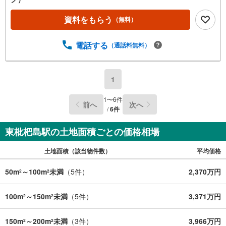
資料をもらう
（無料）
電話する
（通話料無料）
1
1
〜
6
件
前へ
次へ
/
6
件
東枇杷島駅の土地面積ごとの価格相場
土地面積（該当物件数）
平均価格
50m
～100m
未満
（
5
件）
2,370万円
2
2
100m
～150m
未満
（
5
件）
3,371万円
2
2
150m
～200m
未満
（
3
件）
3,966万円
2
2