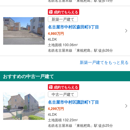
名鉄名古屋本線 「東枇杷島」駅 徒歩15分
成約でもらえる
新築一戸建て
名古屋市中村区森田町3丁目
4,980万円
4LDK
土地面積 100.06m
2
名鉄名古屋本線 「東枇杷島」駅 徒歩26分
成約でもらえる
新築一戸建てをもっと見る
新築一戸建て
おすすめの中古一戸建て
名古屋市中村区新富町3丁目
3,690万円
成約でもらえる
3LDK＋S
中古一戸建て
土地面積 54.82m
2
名鉄名古屋本線 「東枇杷島」駅 徒歩11分
名古屋市中村区諏訪町1丁目
4,299万円
4LDK
土地面積 132.23m
2
名鉄名古屋本線 「東枇杷島」駅 徒歩25分