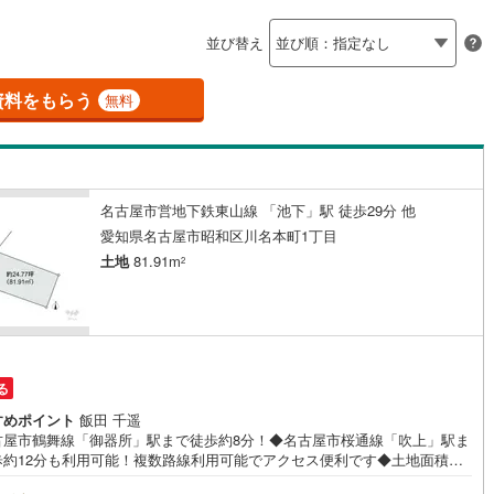
島根
岡山
広島
山口
釜石線
(
0
)
ン内見(相談)可
（
1
）
IT重説可
（
1
）
並び替え
花輪線
(
0
)
香川
愛媛
高知
保存した条件を見る
磐越東線
(
1
)
資料をもらう
ン対応とは？
無料
佐賀
長崎
熊本
大分
陸羽東線
(
6
)
7
)
米坂線
(
0
)
名古屋市営地下鉄東山線 「池下」駅 徒歩29分 他
五能線
(
0
)
この条件で検索する
この条件で検索する
この条件で検索する
この条件で検索する
この条件で検索する
この条件で検索する
市区町村以下を選択
市区町村を選択す
駅を選択する
愛知県名古屋市昭和区川名本町1丁目
3
)
白新線
(
1
)
土地
81.91m
2
越後線
(
0
)
ライン（宇都宮～逗子）
湘南新宿ライン（前橋～小田原）
(
220
)
る
)
内房線
(
34
)
すめポイント
飯田 千遥
古屋市鶴舞線「御器所」駅まで徒歩約8分！◆名古屋市桜通線「吹上」駅ま
)
鹿島線
(
1
)
歩約12分も利用可能！複数路線利用可能でアクセス便利です◆土地面積は
1平米（約24坪）ございます◆建築条件はございません！お好きなハウスメ
東海道本線
(
121
)