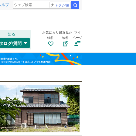
ヘルプ
トクだ値
検索
お気に入り
最近見た
マイ
知る
物件
物件
ページ
千歳線
(
1
)
タログ/質問
日高本線
(
0
)
南道路
（
0
）
福島
宗谷本線
(
0
)
(
0
)
(
1
)
(
1
)
古家あり
（
1
）
栃木
群馬
山梨
東北本線
(
191
)
川越線
(
52
)
藤が丘
(
10
)
吾妻線
(
7
)
日光線
(
28
)
仙石線
(
40
)
小学校まで1km以内
（
0
）
和歌山
大船渡線
(
0
)