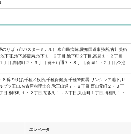
)
4
)
宮崎空港線
(
1
)
線
(
55
)
上越新幹線
(
27
)
線
(
33
)
北陸新幹線
(
37
)
線
(
25
)
北陸新幹線（JR西日本）
(
2
)
番のりば（市バスターミナル）,東市民病院,愛知国道事務所,古川美術
幹線
(
0
)
営池下荘,池下郵便局,池下１・２丁目,池下町２丁目,高見１・２丁目,
１丁目,向陽町２・３丁目,覚王山通７・８丁目,春岡１・２丁目,今池
地下鉄南北線
(
3
)
札幌市営地下鉄東西線
(
0
)
下鉄南北線
(
47
)
仙台市地下鉄東西線
(
27
)
８番のりば,千種区役所,千種保健所,千種警察署,サンクレア池下,Ｕ
ルブラ王山,名古屋税理士会,覚王山通７・８丁目,西山元町２・３丁
ロ丸ノ内線
(
42
)
東京メトロ丸ノ内方南支線
(
13
)
丁目,桐林町１・２丁目,菊坂町１～３丁目,丸山町１丁目,御棚町１・
ロ東西線
(
58
)
東京メトロ千代田線
(
39
)
ロ半蔵門線
(
13
)
東京メトロ南北線
(
38
)
線
(
38
)
都営三田線
(
41
)
エレベータ
戸線
(
65
)
横浜市営地下鉄ブルーライン
(
66
)