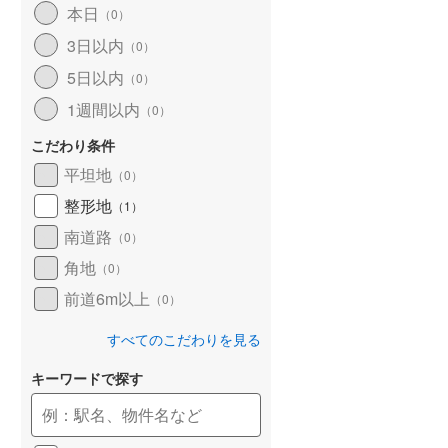
本日
（
0
）
和歌山線
(
34
)
3日以内
（
0
）
東西線
(
4
)
5日以内
（
0
）
予讃線
(
11
)
1週間以内
（
0
）
高徳線
(
7
)
こだわり条件
牟岐線
(
0
)
平坦地
（
0
）
整形地
（
1
）
山陽本線（JR九州）
(
2
)
南道路
（
0
）
篠栗線
(
10
)
角地
（
0
）
指宿枕崎線
(
40
)
前道6m以上
（
0
）
筑肥線
(
15
)
すべてのこだわりを見る
久大本線
(
11
)
キーワードで探す
日田彦山線
(
6
)
筑豊本線
(
18
)