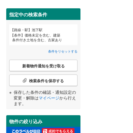
田沢湖線
(
2
)
指定中の検索条件
八戸線
(
0
)
磐越西線
(
0
)
詳しく見る
路線・駅
池下駅
宮崎
鹿児島
沖縄
条件
価格未定を含む、建築
陸羽西線
(
1
)
条件付き土地を含む、古家あり
左沢線
(
3
)
条件をリセットする
津軽線
(
0
)
こ
する
る
条件をリセットする
条件をリセットする
条件をリセットする
条件をリセットする
条件をリセットする
条件をリセットする
新着物件通知を受け取る
の
信越本線
(
6
)
検
索
検索条件を保存する
弥彦線
(
0
)
条
件
保存した条件の確認・通知設定の
総武本線
(
68
)
で
変更・解除は
マイページ
から行え
通
ます。
知
京葉線
(
21
)
を
受
久留里線
(
13
)
物件の絞り込み
け
取
山手線
(
50
)