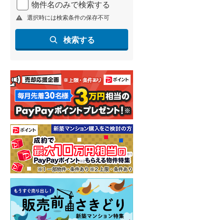
物件名のみで検索する
北海道新幹線
(
0
)
選択時には検索条件の保存不可
山形新幹線
(
44
)
検索する
東海道新幹線
(
45
)
九州新幹線
(
32
)
札幌市営地下鉄東豊線
(
1
)
東京メトロ銀座線
(
12
)
東京メトロ日比谷線
(
34
)
東京メトロ有楽町線
(
32
)
東京メトロ副都心線
(
32
)
都営新宿線
(
40
)
横浜市営地下鉄グリーンライン