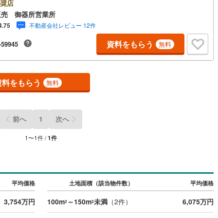
ー・工務店をお選びいただけます◆ご家族に合った間取りで夢のマイホー
奨店
実現してください！◆敷地面積を有効に活用した建物が建てやすい整形地
販売 御器所営業所
)
鶴見線
(
12
)
◆現在古家がございます◆前面道路幅員にゆとりがあれば、車庫入れもス
不動産会社レビュー 12件
4.75
ズに行えそうですね！◆「マックスバリュ エクスプレス北山店」まで徒
6
)
根岸線
(
32
)
分！【営業時間 10:00～19:00】上記時間はお電話が繋がりやすくなって
資料をもらう
-59945
無料
ます。お気軽にご連絡下さい！現地を見学される場合はご見学予約ボタン
3
)
中央本線（JR東日本）
(
220
)
ご希望の日時をご記入いただけますとスムーズにご案内が可能です。**住
ーン**諸費用込融資や築年数の古い物件のローンも得意としており、最適
27
)
八高線
(
81
)
行をご提案します。**リフォーム**理想の間取り、テイストを作り上げられ
！リフォームプランナーの同行も可能です。
資料をもらう
無料
2
)
大糸線（JR東日本）
(
1
)
各駅停車）
(
61
)
埼京線
(
88
)
前へ
1
次へ
)
東海道本線（JR東海）
(
81
)
1
〜
1
件 /
1
件
)
飯田線
(
25
)
高山本線（JR東海）
(
3
)
JR東海）
(
8
)
紀勢本線（JR東海）
(
0
)
平均価格
土地面積（該当物件数）
平均価格
博多南線
(
6
)
3,754万円
100m
～150m
未満
（
2
件）
6,075万円
2
2
R西日本）
(
0
)
北陸本線
(
2
)