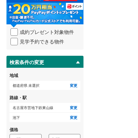
る
・
武蔵野線
(
189
)
条
件
横須賀線
(
67
)
を
成約プレゼント対象物件
マ
青梅線
(
60
)
イ
見学予約できる物件
ペ
小海線
(
1
)
ー
ジ
京浜東北線
(
204
)
に
検索条件の変更
総武線
(
135
)
保
存
地域
御殿場線
(
13
)
す
る
都道府県 未選択
変更
中央本線（JR東海）
(
51
)
路線・駅
太多線
(
2
)
名古屋市営地下鉄東山線
変更
名松線
(
2
)
池下
変更
東海道本線（JR西日本）
(
201
)
価格
小浜線
(
1
)