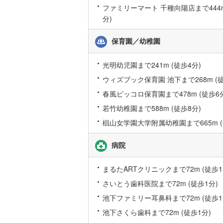
ファミリーマート 千種向陽店まで444m
桜井線
(
9
)
分)
阪和線
(
47
保育園／幼稚園
おおさか
光明幼児園まで241m (徒歩4分)
内子線
(
0
)
ウィズブック保育園 池下まで268m (徒
鳴門線
(
1
)
春風ピッコロ保育園まで478m (徒歩6
土讃線
(
19
若竹幼稚園まで588m (徒歩8分)
椙山女学園大学附属幼稚園まで665m (
鹿児島本
三角線
(
2
)
病院
長崎本線
(
まるたARTクリニックまで72m (徒歩1
佐世保線
(
さいとう歯科医院まで72m (徒歩1分)
豊肥本線
(
池下ファミリー耳鼻科まで72m (徒歩1
池下さくら歯科まで72m (徒歩1分)
日南線
(
7
)