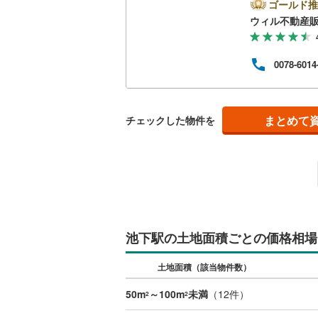
ーカ
ゴールド推
ムを
ウィル不動産
南武線
(
57
です
ムー
横浜線
(
17
歩約1
0078-6014
おり
相模線
(
14
より
宅ロ
五日市線
(
な銀
ます
まとめて
チェックした物件を
篠ノ井線
(
常磐線（
伊東線
(
10
身延線
(
46
武豊線
(
1
)
池下駅の土地面積ごとの価格相場
関西本線（
土地面積（該当物件数）
参宮線
(
0
)
50m
～100m
未満
（
12
件）
2
2
大糸線（J