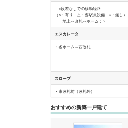
※段差なしでの移動経路
（○：有り △：要駅員設備 ×：無し）
名古屋市
地上⇔改札⇔ホーム：○
名古屋市
エスカレータ
京都市営
・各ホーム⇔西改札
OsakaMe
OsakaMe
OsakaMe
スロープ
福岡市地
・東改札前（改札外）
私鉄・その他
札幌市電
(
道南いさ
おすすめの新築一戸建て
阿武隈急
秋田内陸