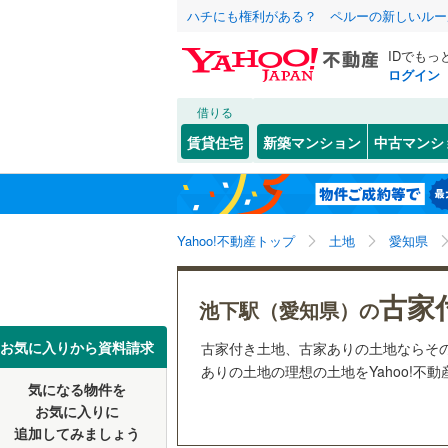
ハチにも権利がある？ ペルーの新しいルー
IDでもっ
ログイン
借りる
北海道
JR
北海道
函館本線
(
こだわり条件
配置、向き、
賃貸住宅
新築マンション
中古マンシ
石勝線
(
0
)
前道6m
東北
青森
根室本線
(
(
1
)
(
2
)
(
4
平坦地
（
関東
東京
石北本線
(
Yahoo!不動産トップ
土地
愛知県
販売、価格、
常磐線
(
11
信越・北陸
新潟
(
3
)
(
1
)
(
5
古家
更地渡し
池下駅（愛知県）の
高崎線
(
10
東海
愛知
お気に入りから資料請求
古家付き土地、古家ありの土地ならそ
立地
両毛線
(
47
ありの土地の理想の土地をYahoo!不
烏山線
(
22
気になる物件を
最寄りの
近畿
大阪
お気に入りに
石巻線
(
11
追加してみましょう
オンライン対