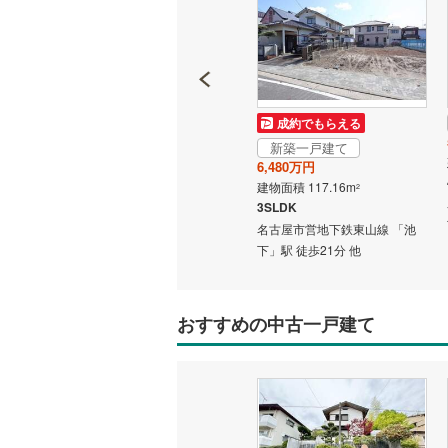
いすみ鉄
IGRいわ
成約でもらえる
成約でもらえる
弘南鉄道
新築一戸建て
新築一戸建て
由利高原
4,699万円
6,480万円
建物面積 108.9m
建物面積 117.16m
2
2
長野電鉄
3LDK＋S
3SLDK
線 「池
名古屋市営地下鉄東山線 「池
名古屋市営地下鉄東山線 「池
宇都宮ラ
下」駅 徒歩25分 他
下」駅 徒歩21分 他
鹿島臨海
小湊鐵道
(
おすすめの中古一戸建て
上毛電気
流鉄流山
京成本線
(