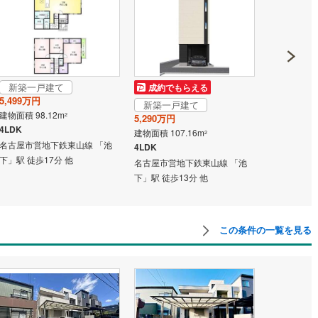
道
(
4
)
北越急行ほくほく線
(
0
)
て銀河鉄道
(
2
)
青い森鉄道
(
1
)
新築一戸建て
成約でもらえる
成約でも
弘南線
(
0
)
弘南鉄道大鰐線
(
0
)
5,499万円
新築一戸建て
新築一戸
鉄道鳥海山ろく線
(
1
)
福島交通飯坂線
(
2
)
建物面積 98.12m
2
5,290万円
5,499万円
4LDK
建物面積 107.16m
建物面積 98.
2
長野線
(
2
)
上田電鉄別所線
(
0
)
名古屋市営地下鉄東山線 「池
4LDK
4LDK
下」駅 徒歩17分 他
名古屋市営地下鉄東山線 「池
名古屋市営地
イトレール
(
22
)
関東鉄道竜ケ崎線
(
3
)
下」駅 徒歩13分 他
下」駅 徒歩1
鉄道大洗鹿島線
(
31
)
ひたちなか海浜鉄道湊線
(
2
)
8
)
千葉都市モノレール
(
16
)
この条件の一覧を見る
鉄道上毛線
(
21
)
秩父鉄道
(
9
)
線
(
5
)
つくばエクスプレス
(
54
)
98
)
京成押上線
(
10
)