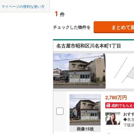
中国
鳥取
北上線
(
0
)
マイページの便利な使い方
オンライ
1
件
山田線
(
2
)
四国
徳島
大湊線
(
0
)
まとめて
オンライ
チェックした物件を
九州・沖縄
福岡
只見線
(
1
)
名古屋市昭和区川名本町1丁目
奥羽本線
(
男鹿線
(
0
)
0
0
0
0
0
0
該当物件
該当物件
該当物件
該当物件
該当物件
該当物件
件
件
件
件
件
件
羽越本線
(
飯山線
(
0
)
湘南新宿
2,780万円
(
205
)
成約でもらえ
外房線
(
19
おす
◆名
成田線
(
20
で徒
画像
15
枚
約8
東金線
(
7
)