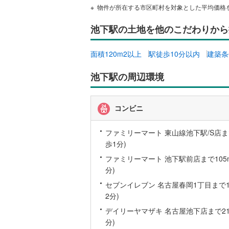
物件が所在する市区町村を対象とした平均価格
越美北線
(
池下駅の土地を他のこだわりから
氷見線
(
0
)
紀勢本線（
面積120m2以上
駅徒歩10分以内
建築条
桜島線
(
1
)
池下駅の周辺環境
加古川線
(
コンビニ
赤穂線
(
6
)
宇野線
(
2
)
ファミリーマート 東山線池下駅/S店まで
歩1分)
福塩線
(
12
ファミリーマート 池下駅前店まで105m
岩徳線
(
0
)
分)
セブンイレブン 名古屋春岡1丁目まで14
小野田線
(
2分)
舞鶴線
(
1
)
デイリーヤマザキ 名古屋池下店まで218
分)
木次線
(
0
)