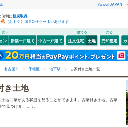
Yahoo! JAPAN
ル
と便利に
新規取得
［おトク］10％OFFクーポンあります
検索条件を保存しました
買う
建てる
売る
11
)
札沼線
(
2
)
建ち方、日当たり
ョン
新築一戸建て
中古一戸建て
注文住宅
土地
売却査定
カ
この検索条件の新着物件通知は、
マイページ
から設定できます。
室蘭本線
(
4
)
以上
（
0
）
角地
（
0
）
岩手
宮城
秋田
山形
3
)
富良野線
(
0
)
)
(
2
)
(
0
)
(
0
)
(
0
)
(
0
)
(
0
)
0
）
整形地
（
1
）
池下駅、価格未定を含む、建築条件付き土地を含む、古
神奈川
埼玉
千葉
茨城
0
)
釧網本線
(
0
)
名古屋市
千種区
池下駅
古家付き土地一覧
家あり
契約、入居関連など
5
)
水郡線
(
31
)
星ケ丘
長野
富山
石川
福井
)
(
5
)
(
2
)
(
7
)
(
8
)
(
5
)
付き土地
（
0
）
第一種低層住居専用地域
（
0
）
(
6
)
4
)
上越線
(
13
)
閉じる
閉じる
お気に入りリストを見る
お気に入りリストを見る
閉じる
閉じる
岐阜
静岡
三重
の土地に家がある状態を見ることができます。古家付き土地、古家
検索条件を保存する
)
水戸線
(
5
)
動産で見つけましょう。
)
仙山線
(
21
)
マイページ
駅が始発駅
（
0
）
海まで2km以内
（
0
）
兵庫
京都
滋賀
奈良
)
気仙沼線
(
1
)
応