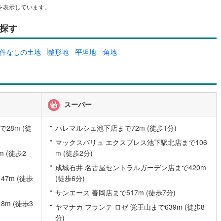
を表示しています。
2
)
七尾線
(
0
)
探す
高山本線（JR西日本）
(
0
)
JR西日本）
(
24
)
湖西線
(
15
)
件なしの土地
整形地
平坦地
角地
福知山線
(
52
)
6
)
播但線
(
17
)
スーパー
津山線
(
3
)
伯備線
(
2
)
28m (徒
パレマルシェ池下店まで72m (徒歩1分)
)
呉線
(
17
)
マックスバリュ エクスプレス池下駅北店まで106
 (徒歩2
m (徒歩2分)
山口線
(
1
)
成城石井 名古屋セントラルガーデン店まで420m
7m (徒歩
(徒歩6分)
0
)
美祢線
(
0
)
サンエース 春岡店まで517m (徒歩7分)
因美線
(
2
)
m (徒歩3
ヤマナカ フランテ ロゼ 覚王山まで639m (徒歩8
草津線
(
6
)
分)