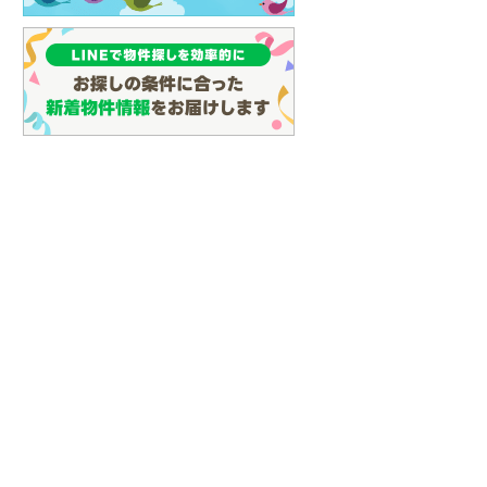
(
16
)
名古屋市営地下鉄鶴舞線
(
27
)
名古屋市営地下鉄名港線
(
10
)
OsakaMetro長堀鶴見緑地線
(
8
)
OsakaMetro谷町線
(
22
)
OsakaMetro千日前線
(
8
)
神戸市営地下鉄海岸線
(
3
)
福岡市地下鉄七隈線
(
56
)
函館市電宝来・谷地頭線
(
0
)
真岡鐵道
(
1
)
山形鉄道フラワー長井線
(
0
)
えちごトキめき鉄道妙高はねうまラ