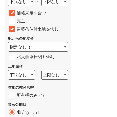
下限なし
上限なし
~
城端線
(
0
)
価格未定を含む
関西本線（JR西日本）
(
44
)
売主
大阪環状線
(
17
)
建築条件付土地を含む
山陽本線（JR西日本）
(
67
)
駅からの徒歩分
姫新線
(
17
)
指定なし
（
1
）
吉備線
(
3
)
バス乗車時間も含む
芸備線
(
10
)
土地面積
下限なし
上限なし
~
可部線
(
6
)
宇部線
(
0
)
敷地の権利形態
山陰本線
(
39
)
所有権のみ
（
1
）
境線
(
1
)
情報公開日
指定なし
（
1
）
奈良線
(
50
)