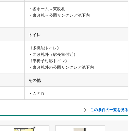
・各ホーム⇔東改札
・東改札⇔公団サンクレア池下内
営地下鉄東山線
(
40
)
名古屋市営地下鉄名城線
(
64
)
営地下鉄桜通線
(
31
)
名古屋市営地下鉄上飯田線
(
14
)
トイレ
地下鉄烏丸線
(
34
)
京都市営地下鉄東西線
(
39
)
《多機能トイレ》
tro今里筋線
(
14
)
OsakaMetro御堂筋線
(
37
)
・西改札外（駅長室付近）
tro四つ橋線
(
5
)
OsakaMetro中央線
(
13
)
《車椅子対応トイレ》
・東改札外の公団サンクレア池下内
tro堺筋線
(
5
)
神戸市営地下鉄西神・山手線
(
11
)
その他
下鉄空港線
(
16
)
福岡市地下鉄箱崎線
(
5
)
・ＡＥＤ
0
)
函館市電
(
0
)
りび鉄道
(
0
)
わたらせ渓谷鐵道
(
6
)
この条件の一覧を見る
行
(
6
)
会津鉄道
(
1
)
縦貫鉄道
(
0
)
しなの鉄道北しなの線
(
2
)