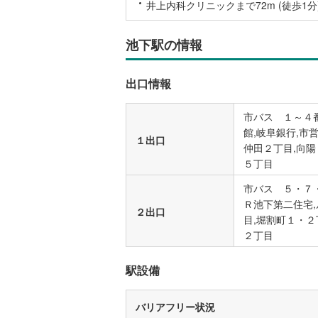
井上内科クリニックまで72m (徒歩1分
後藤寺線
(
東北新幹
池下駅の情報
秋田新幹
出口情報
山陽新幹
市バス １～４
西九州新
館,岐阜銀行,市
１出口
仲田２丁目,向陽
地下鉄
札幌市営
５丁目
仙台市地
市バス ５・７・
Ｒ池下第二住宅,
東京メト
２出口
目,堀割町１・２
２丁目
東京メト
東京メト
駅設備
都営浅草
バリアフリー状況
都営大江