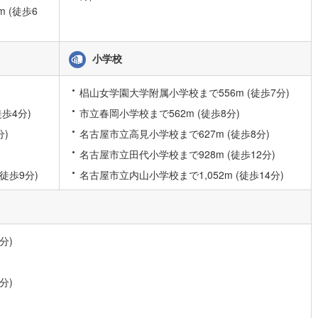
 (徒歩6
片町線
(
41
)
)
関西空港線
(
0
)
小学校
東線
(
19
)
本四備讃線
(
0
)
椙山女学園大学附属小学校まで556m (徒歩7分)
予土線
(
0
)
歩4分)
市立春岡小学校まで562m (徒歩8分)
徳島線
(
0
)
分)
名古屋市立高見小学校まで627m (徒歩8分)
)
土讃線
(
1
)
名古屋市立田代小学校まで928m (徒歩12分)
徒歩9分)
名古屋市立内山小学校まで1,052m (徒歩14分)
線
(
115
)
香椎線
(
24
)
肥薩線
(
0
)
5
)
唐津線
(
0
)
分)
0
)
大村線
(
0
)
14
)
日豊本線
(
85
)
分)
吉都線
(
3
)