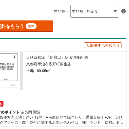
島根
岡山
広島
山口
釜石線
(
0
)
ン内見(相談)可
（
1
）
IT重説可
（
0
）
並び替え
花輪線
(
0
)
香川
愛媛
高知
保存した条件を見る
磐越東線
(
1
)
資料をもらう
ン対応とは？
無料
佐賀
長崎
熊本
大分
陸羽東線
(
6
)
人気物件TOP10入り
7
)
米坂線
(
0
)
近鉄京都線 「伊勢田」駅 徒歩8分 他
五能線
(
0
)
この条件で検索する
この条件で検索する
この条件で検索する
この条件で検索する
この条件で検索する
この条件で検索する
市区町村以下を選択
市区町村を選択す
駅を選択する
京都府宇治市広野町桐生谷
3
)
白新線
(
1
)
土地
189.05m
2
越後線
(
0
)
ライン（宇都宮～逗子）
湘南新宿ライン（前橋～小田原）
(
218
)
る
)
内房線
(
34
)
すめポイント
奈良岡 聖治
)
鹿島線
(
1
)
条件無売土地！約57.18坪！■南西角地で陽当たり・通風良好！■JR、近鉄
WAYアクセス可能！物件に関するお問い合わせは（株）ランド 京都店まで
軽にお問い合わせくださいませ！＜センチュリー21ランドについて＞●セン
東海道本線
(
119
)