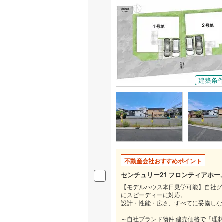
後藤寺線
(
東北新幹
秋田新幹
山陽新幹
建築条
西九州新
地下鉄
札幌市営
仙台市地
東京メト
不動産会社おすすめポイント
東京メト
センチュリー21 フロンティアホ
東京メト
【モデルハウス本日見学可能】自社グ
にスピーディーに対応。
都営浅草
設計・性能・広さ、すべてに妥協しな
～自社ブランド物件:建売価格で「理
都営大江