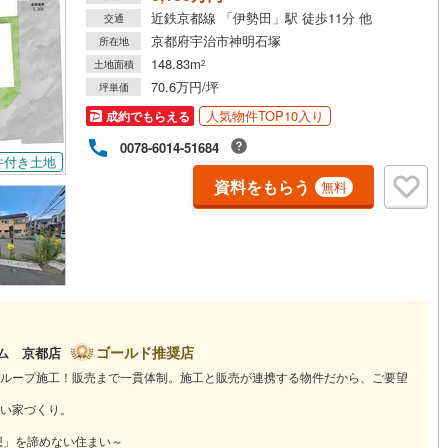
近鉄京都線 「伊勢田」駅 徒歩11分 他
4
)
宮崎空港線
(
1
)
交通
京都府宇治市神明石塚
所在地
線
(
54
)
上越新幹線
(
26
)
148.83m
土地面積
2
70.6万円/坪
坪単価
線
(
32
)
北陸新幹線
(
36
)
人気物件TOP10入り
成約でもらえる
線
(
26
)
北陸新幹線（JR西日本）
(
2
)
0078-6014-51684
件付き土地
幹線
(
0
)
資料をもらう
無料
地下鉄南北線
(
3
)
札幌市営地下鉄東西線
(
0
)
下鉄南北線
(
47
)
仙台市地下鉄東西線
(
27
)
ロ丸ノ内線
(
42
)
東京メトロ丸ノ内方南支線
(
13
)
ロ東西線
(
58
)
東京メトロ千代田線
(
39
)
ゴールド推奨店
ーム 京都店
ロ半蔵門線
(
13
)
東京メトロ南北線
(
38
)
ループ施工！販売まで一貫体制。施工と販売が連携する物件だから、ご要望
線
(
38
)
都営三田線
(
41
)
い家づくり。
想」を諦めない住まい～
戸線
(
65
)
横浜市営地下鉄ブルーライン
(
65
)