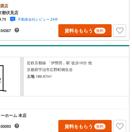
奨店
2
)
七尾線
(
0
)
京都伏見店
高山本線（JR西日本）
(
0
)
不動産会社レビュー 24件
4.75
資料をもらう
JR西日本）
(
24
)
湖西線
(
15
)
-54367
無料
福知山線
(
52
)
6
)
播但線
(
17
)
近鉄京都線 「伊勢田」駅 徒歩10分 他
津山線
(
3
)
京都府宇治市広野町桐生谷
伯備線
(
2
)
土地
186.67m
2
)
呉線
(
17
)
山口線
(
1
)
0
)
美祢線
(
0
)
ーホーム 本店
因美線
(
2
)
資料をもらう
-50093
無料
草津線
(
6
)