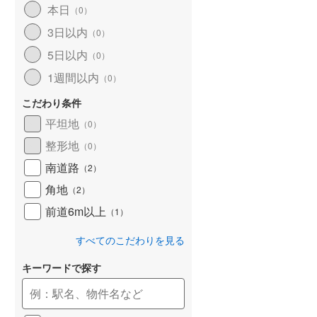
本日
（
0
）
和歌山線
(
34
)
3日以内
（
0
）
東西線
(
4
)
5日以内
（
0
）
予讃線
(
11
)
1週間以内
（
0
）
高徳線
(
7
)
こだわり条件
牟岐線
(
0
)
平坦地
（
0
）
整形地
（
0
）
山陽本線（JR九州）
(
2
)
南道路
（
2
）
篠栗線
(
10
)
角地
（
2
）
指宿枕崎線
(
40
)
前道6m以上
（
1
）
筑肥線
(
15
)
すべてのこだわりを見る
久大本線
(
11
)
キーワードで探す
日田彦山線
(
6
)
筑豊本線
(
18
)