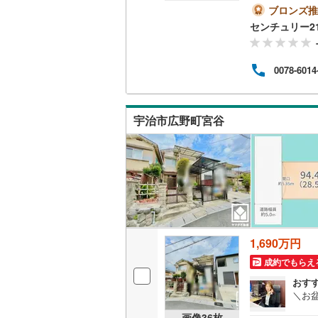
チュ
ブロンズ推
ただ
南武線
(
57
センチュリー2
些細
ます。
横浜線
(
17
駅 徒
0078-6014
事前
相模線
(
14
てお
五日市線
(
宇治市広野町宮谷
篠ノ井線
(
常磐線（
伊東線
(
10
身延線
(
46
武豊線
(
1
)
1,690万円
関西本線（
成約でもらえ
おす
参宮線
(
0
)
＼お
大糸線（J
画像
36
枚