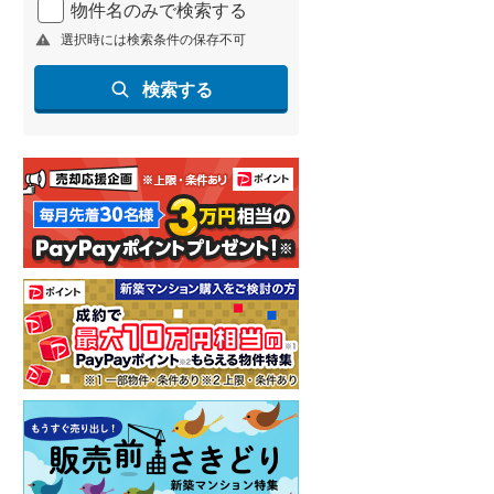
物件名のみで検索する
北海道新幹線
(
0
)
選択時には検索条件の保存不可
山形新幹線
(
43
)
検索する
東海道新幹線
(
46
)
九州新幹線
(
32
)
札幌市営地下鉄東豊線
(
1
)
東京メトロ銀座線
(
12
)
東京メトロ日比谷線
(
35
)
東京メトロ有楽町線
(
32
)
東京メトロ副都心線
(
32
)
都営新宿線
(
40
)
横浜市営地下鉄グリーンライン