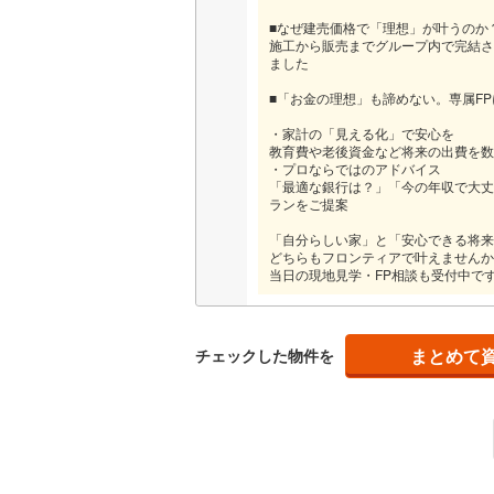
■なぜ建売価格で「理想」が叶うのか
施工から販売までグループ内で完結さ
名古屋市
ました
■「お金の理想」も諦めない。専属F
名古屋市
・家計の「見える化」で安心を
京都市営
教育費や老後資金など将来の出費を数
・プロならではのアドバイス
OsakaMe
「最適な銀行は？」「今の年収で大丈
ランをご提案
OsakaMe
「自分らしい家」と「安心できる将来
どちらもフロンティアで叶えませんか
OsakaMe
当日の現地見学・FP相談も受付中で
福岡市地
まとめて
チェックした物件を
私鉄・その他
札幌市電
(
道南いさ
阿武隈急
秋田内陸