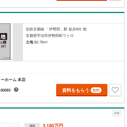
片町線
(
41
)
)
関西空港線
(
0
)
東線
(
19
)
本四備讃線
(
0
)
近鉄京都線 「伊勢田」駅 徒歩9分 他
京都府宇治市伊勢田町ウトロ
予土線
(
0
)
土地
82.76m
2
徳島線
(
0
)
)
土讃線
(
1
)
線
(
115
)
香椎線
(
24
)
ーホーム 本店
肥薩線
(
0
)
資料をもらう
-50093
無料
5
)
唐津線
(
0
)
0
)
大村線
(
0
)
14
)
日豊本線
(
85
)
PR
吉都線
(
3
)
3,180万円
価格