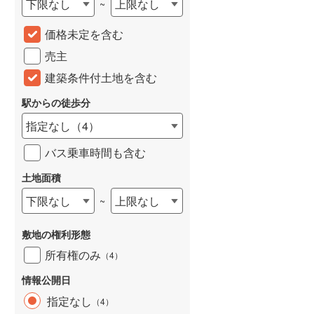
下限なし
上限なし
~
城端線
(
0
)
価格未定を含む
関西本線（JR西日本）
(
44
)
売主
大阪環状線
(
17
)
建築条件付土地を含む
山陽本線（JR西日本）
(
67
)
駅からの徒歩分
姫新線
(
17
)
指定なし
（
4
）
吉備線
(
3
)
バス乗車時間も含む
芸備線
(
10
)
土地面積
下限なし
上限なし
~
可部線
(
6
)
宇部線
(
0
)
敷地の権利形態
山陰本線
(
39
)
所有権のみ
（
4
）
境線
(
1
)
情報公開日
指定なし
（
4
）
奈良線
(
50
)