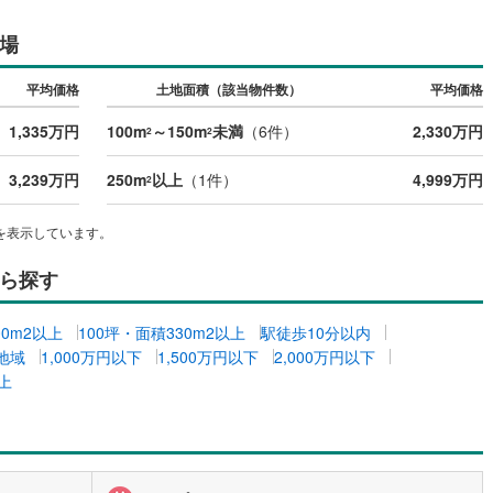
場
道
(
4
)
北越急行ほくほく線
(
0
)
平均価格
土地面積（該当物件数）
平均価格
て銀河鉄道
(
2
)
青い森鉄道
(
1
)
1,335万円
100m
～150m
未満
（
6
件）
2,330万円
2
2
弘南線
(
0
)
弘南鉄道大鰐線
(
0
)
鉄道鳥海山ろく線
(
1
)
福島交通飯坂線
(
2
)
3,239万円
250m
以上
（
1
件）
4,999万円
2
長野線
(
2
)
上田電鉄別所線
(
0
)
を表示しています。
イトレール
(
22
)
関東鉄道竜ケ崎線
(
3
)
ら探す
鉄道大洗鹿島線
(
31
)
ひたちなか海浜鉄道湊線
(
2
)
00m2以上
100坪・面積330m2以上
駅徒歩10分以内
8
)
千葉都市モノレール
(
16
)
地域
1,000万円以下
1,500万円以下
2,000万円以下
上
鉄道上毛線
(
21
)
秩父鉄道
(
9
)
線
(
5
)
つくばエクスプレス
(
54
)
97
)
京成押上線
(
10
)