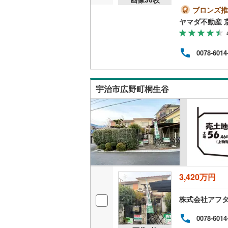
ブロンズ推
越美北線
(
ヤマダ不動産 
氷見線
(
0
)
紀勢本線（
0078-6014
桜島線
(
1
)
宇治市広野町桐生谷
加古川線
(
赤穂線
(
6
)
宇野線
(
2
)
福塩線
(
12
岩徳線
(
0
)
3,420万円
小野田線
(
株式会社アフタ
舞鶴線
(
1
)
0078-6014
木次線
(
0
)