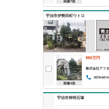
画像
7
枚
桜井線
(
9
)
阪和線
(
47
宇治市伊勢田町ウトロ
おおさか
内子線
(
0
)
鳴門線
(
1
)
土讃線
(
19
980万円
鹿児島本
株式会社アフタ
三角線
(
2
)
0078-6014
長崎本線
(
画像
4
枚
佐世保線
(
豊肥本線
(
宇治市神明石塚
日南線
(
7
)