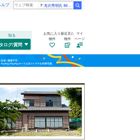
ヘルプ
滝沢秀明氏 IMPACT26
検索
お気に入り
最近見た
マイ
知る
物件
物件
ページ
千歳線
(
1
)
タログ/質問
日高本線
(
0
)
南道路
（
2
）
福島
宗谷本線
(
0
)
(
1
)
(
4
)
(
7
)
古家あり
（
4
）
栃木
群馬
山梨
東北本線
(
188
)
川越線
(
51
)
高の原
(
0
)
(
0
)
(
2
)
吾妻線
(
7
)
日光線
(
28
)
仙石線
(
40
)
小学校まで1km以内
（
2
）
和歌山
大船渡線
(
0
)