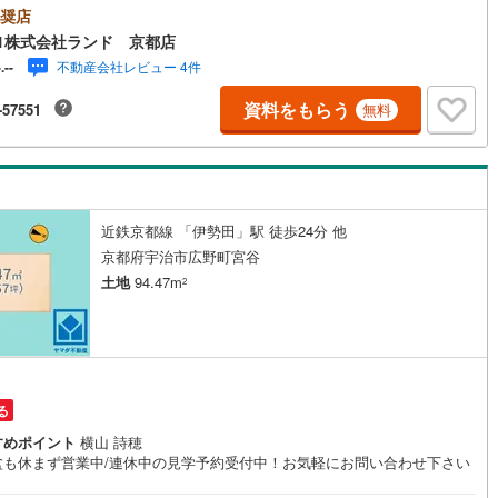
リー21ランド京都店は・・・ お客様のご希望をお客様の目線でご満足い
奨店
けるお住いを全力でお探し致します！●購入・売却・ローンのご相談など、
)
鶴見線
(
12
)
1株式会社ランド 京都店
なことでもお気軽にご相談下さいませ！●リフォームのご相談も承っており
不動産会社レビュー 4件
-.--
○京阪鴨東線 「出町柳」駅 徒歩約6分○京都市営地下鉄烏丸線 「今出川」
7
)
根岸線
(
32
)
歩約10分○営業時間:10:00～20:00（火曜日・水曜日定休日※祝日は営業）
資料をもらう
-57551
無料
にご連絡いただけますと、スムーズにご案内が可能です。ご連絡お待ちし
3
)
中央本線（JR東日本）
(
220
)
ります！
27
)
八高線
(
81
)
2
)
大糸線（JR東日本）
(
1
)
近鉄京都線 「伊勢田」駅 徒歩24分 他
各駅停車）
(
63
)
埼京線
(
88
)
京都府宇治市広野町宮谷
土地
94.47m
)
東海道本線（JR東海）
(
81
)
2
)
飯田線
(
25
)
高山本線（JR東海）
(
3
)
JR東海）
(
8
)
紀勢本線（JR東海）
(
0
)
る
すめポイント
横山 詩穂
博多南線
(
6
)
盆も休まず営業中/連休中の見学予約受付中！お気軽にお問い合わせ下さい
R西日本）
(
0
)
北陸本線
(
2
)