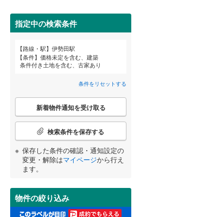
田沢湖線
(
2
)
指定中の検索条件
八戸線
(
0
)
磐越西線
(
0
)
詳しく見る
路線・駅
伊勢田駅
宮崎
鹿児島
沖縄
条件
価格未定を含む、建築
陸羽西線
(
1
)
条件付き土地を含む、古家あり
左沢線
(
3
)
条件をリセットする
津軽線
(
0
)
こ
する
る
条件をリセットする
条件をリセットする
条件をリセットする
条件をリセットする
条件をリセットする
条件をリセットする
新着物件通知を受け取る
の
信越本線
(
6
)
検
索
検索条件を保存する
弥彦線
(
0
)
条
件
保存した条件の確認・通知設定の
総武本線
(
68
)
で
変更・解除は
マイページ
から行え
通
ます。
知
京葉線
(
21
)
を
受
久留里線
(
13
)
物件の絞り込み
け
取
山手線
(
51
)