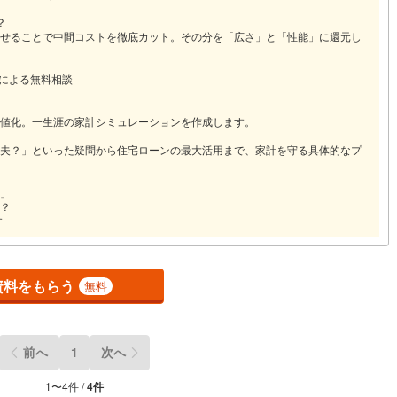
？
せることで中間コストを徹底カット。その分を「広さ」と「性能」に還元し
営地下鉄東山線
(
40
)
名古屋市営地下鉄名城線
(
64
)
Pによる無料相談
営地下鉄桜通線
(
31
)
名古屋市営地下鉄上飯田線
(
14
)
地下鉄烏丸線
(
34
)
京都市営地下鉄東西線
(
39
)
値化。一生涯の家計シミュレーションを作成します。
tro今里筋線
(
14
)
OsakaMetro御堂筋線
(
38
)
夫？」といった疑問から住宅ローンの最大活用まで、家計を守る具体的なプ
tro四つ橋線
(
5
)
OsakaMetro中央線
(
13
)
」
？
tro堺筋線
(
5
)
神戸市営地下鉄西神・山手線
(
11
)
す
下鉄空港線
(
16
)
福岡市地下鉄箱崎線
(
5
)
資料をもらう
無料
0
)
函館市電
(
0
)
りび鉄道
(
0
)
わたらせ渓谷鐵道
(
6
)
前へ
1
次へ
行
(
6
)
会津鉄道
(
1
)
1
〜
4
件 /
4
件
縦貫鉄道
(
0
)
しなの鉄道北しなの線
(
2
)