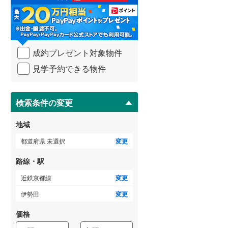
る
・
武蔵野線
(
189
)
条
件
横須賀線
(
67
)
を
成約プレゼント対象物件
マ
青梅線
(
60
)
イ
見学予約できる物件
ペ
小海線
(
1
)
ー
ジ
京浜東北線
(
203
)
に
検索条件の変更
総武線
(
135
)
保
存
地域
御殿場線
(
13
)
す
る
都道府県 未選択
変更
中央本線（JR東海）
(
51
)
路線・駅
太多線
(
2
)
近鉄京都線
変更
名松線
(
2
)
伊勢田
変更
東海道本線（JR西日本）
(
202
)
価格
小浜線
(
1
)