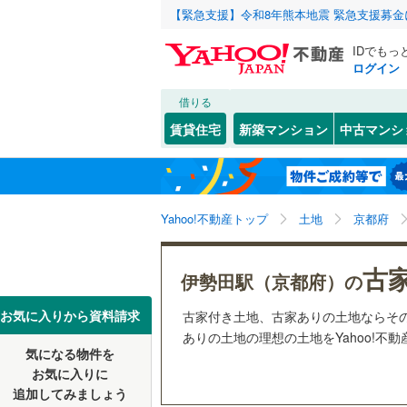
【緊急支援】令和8年熊本地震 緊急支援募
IDでもっ
ログイン
借りる
北海道
JR
北海道
函館本線
(
こだわり条件
配置、向き、
賃貸住宅
新築マンション
中古マンシ
石勝線
(
0
)
前道6m
東北
青森
根室本線
(
(
2
)
(
3
)
(
6
平坦地
（
関東
東京
石北本線
(
Yahoo!不動産トップ
土地
京都府
販売、価格、
常磐線
(
11
信越・北陸
新潟
(
3
)
(
3
)
(
0
古
更地渡し
伊勢田駅（京都府）の
高崎線
(
10
東海
愛知
お気に入りから資料請求
古家付き土地、古家ありの土地ならそ
立地
両毛線
(
47
ありの土地の理想の土地をYahoo!不
烏山線
(
22
気になる物件を
最寄りの
(
1
)
(
3
)
近畿
大阪
お気に入りに
石巻線
(
11
追加してみましょう
オンライン対