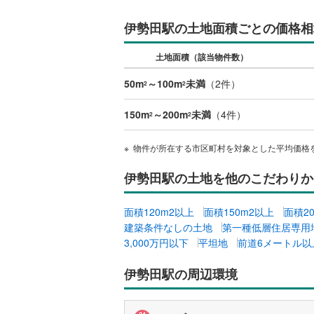
伊勢田駅の土地面積ごとの価格相
いすみ鉄
土地面積（該当物件数）
IGRいわ
50m
～100m
未満
（
2
件）
2
2
弘南鉄道
由利高原
150m
～200m
未満
（
4
件）
2
2
長野電鉄
物件が所在する市区町村を対象とした平均価格
宇都宮ラ
伊勢田駅の土地を他のこだわりか
鹿島臨海
面積120m2以上
面積150m2以上
面積2
小湊鐵道
(
建築条件なしの土地
第一種低層住居専用
3,000万円以下
平坦地
前道6メートル以
上毛電気
流鉄流山
伊勢田駅の周辺環境
京成本線
(