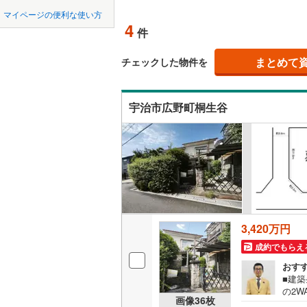
中国
鳥取
北上線
(
0
)
マイページの便利な使い方
オンライ
4
件
山田線
(
2
)
四国
徳島
大湊線
(
0
)
まとめて
オンライ
チェックした物件を
九州・沖縄
福岡
只見線
(
1
)
宇治市広野町桐生谷
奥羽本線
(
男鹿線
(
0
)
0
0
0
0
0
0
該当物件
該当物件
該当物件
該当物件
該当物件
該当物件
件
件
件
件
件
件
羽越本線
(
飯山線
(
0
)
湘南新宿
3,420万円
(
203
)
成約でもらえ
外房線
(
19
おす
成田線
(
20
■建築
の2
画像
36
枚
お気
東金線
(
7
)