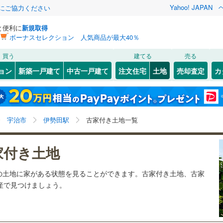
Yahoo! JAPAN
金にご協力ください
と便利に
新規取得
ボーナスセレクション 人気商品が最大40％
検索条件を保存しました
買う
建てる
売る
11
)
札沼線
(
2
)
建ち方、日当たり
ョン
新築一戸建て
中古一戸建て
注文住宅
土地
売却査定
カ
この検索条件の新着物件通知は、
マイページ
から設定できます。
室蘭本線
(
4
)
以上
（
1
）
角地
（
2
）
岩手
宮城
秋田
山形
3
)
富良野線
(
0
)
)
(
2
)
(
2
)
(
8
)
(
11
)
(
5
)
(
5
)
0
）
整形地
（
0
）
伊勢田駅、価格未定を含む、建築条件付き土地を含む、
神奈川
埼玉
千葉
茨城
0
)
釧網本線
(
0
)
宇治市
伊勢田駅
古家付き土地一覧
古家あり
契約、入居関連など
5
)
水郡線
(
31
)
長野
富山
石川
福井
)
(
0
)
(
0
)
(
0
)
(
0
)
(
0
)
(
0
)
家付き土地
（
0
）
第一種低層住居専用地域
（
3
）
3
)
上越線
(
13
)
閉じる
閉じる
お気に入りリストを見る
お気に入りリストを見る
閉じる
閉じる
岐阜
静岡
三重
の土地に家がある状態を見ることができます。古家付き土地、古家
検索条件を保存する
)
水戸線
(
5
)
動産で見つけましょう。
)
仙山線
(
21
)
マイページ
駅が始発駅
（
0
）
海まで2km以内
（
0
）
兵庫
京都
滋賀
奈良
)
気仙沼線
(
1
)
応