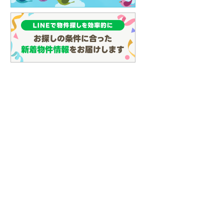
(
16
)
名古屋市営地下鉄鶴舞線
(
27
)
名古屋市営地下鉄名港線
(
10
)
OsakaMetro長堀鶴見緑地線
(
8
)
OsakaMetro谷町線
(
22
)
OsakaMetro千日前線
(
8
)
神戸市営地下鉄海岸線
(
3
)
福岡市地下鉄七隈線
(
56
)
函館市電宝来・谷地頭線
(
0
)
真岡鐵道
(
1
)
山形鉄道フラワー長井線
(
0
)
えちごトキめき鉄道妙高はねうまラ