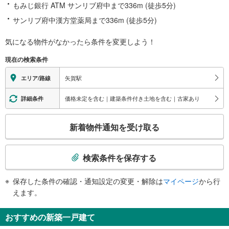
もみじ銀行 ATM サンリブ府中まで336m (徒歩5分)
サンリブ府中漢方堂薬局まで336m (徒歩5分)
気になる物件がなかったら
条件を変更しよう！
現在の検索条件
矢賀駅
エリア/路線
価格未定を含む｜建築条件付き土地を含む｜古家あり
詳細条件
こ
新着物件通知を受け取る
の
検
索
検索条件を保存する
条
件
保存した条件の確認・通知設定の変更・解除は
マイページ
から行
で
えます。
通
知
おすすめの新築一戸建て
を