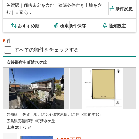
矢賀駅｜価格未定を含む｜建築条件付き土地を含
条件変更
む｜古家あり
おすすめ順
検索条件保存
通知設定
5
件
すべての物件をチェックする
安芸郡府中町清水ケ丘
芸備線 「矢賀」駅 バス6分 御衣尾橋 バス停下車 徒歩3分
広島県安芸郡府中町清水ケ丘
土地
201.75m
2