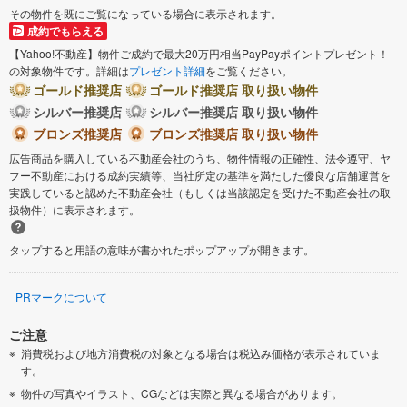
その物件を既にご覧になっている場合に表示されます。
成約でもらえる
【Yahoo!不動産】物件ご成約で最大20万円相当PayPayポイントプレゼント！
の対象物件です。詳細は
プレゼント詳細
をご覧ください。
ゴールド推奨店
ゴールド推奨店 取り扱い物件
シルバー推奨店
シルバー推奨店 取り扱い物件
ブロンズ推奨店
ブロンズ推奨店 取り扱い物件
広告商品を購入している不動産会社のうち、物件情報の正確性、法令遵守、ヤ
フー不動産における成約実績等、当社所定の基準を満たした優良な店舗運営を
実践していると認めた不動産会社（もしくは当該認定を受けた不動産会社の取
扱物件）に表示されます。
タップすると用語の意味が書かれたポップアップが開きます。
PRマークについて
ご注意
消費税および地方消費税の対象となる場合は税込み価格が表示されていま
す。
物件の写真やイラスト、CGなどは実際と異なる場合があります。