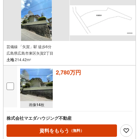
芸備線 「矢賀」駅 徒歩6分
広島県広島市東区矢賀2丁目
土地
214.42m
2
2,780万円
画像
14
枚
株式会社マエダハウジング不動産
資料をもらう
（無料）