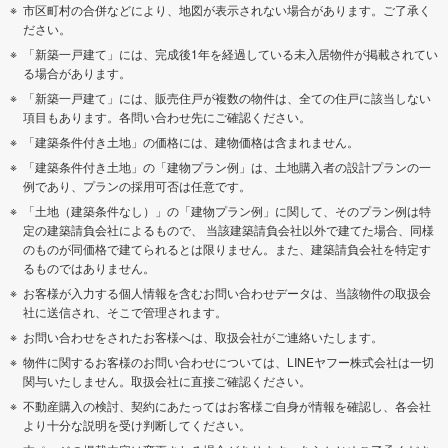
市区町村の合併などにより、地図が表示されない場合があります。ご了承く
ださい。
「新築一戸建て」には、完成後1年を経過している未入居物件が掲載されてい
る場合があります。
「新築一戸建て」には、販売住戸が複数の物件は、全ての住戸に該当しない
項目もあります。各問い合わせ先にご確認ください。
「建築条件付き土地」の価格には、建物価格は含まれません。
「建築条件付き土地」の「建物プラン例」は、土地購入者の設計プランの一
例であり、プランの採用可否は任意です。
「土地（建築条件なし）」の「建物プラン例」に関して、そのプラン例は特
定の建築請負会社によるもので、 当該建築請負会社以外で建てた場合、同様
のものが同価格で建てられるとは限りません。また、建築請負会社を特定す
るものではありません。
お客様が入力する個人情報を含むお問い合わせデータは、当該物件の取扱会
社に送信され、そこで管理されます。
お問い合わせをされたお客様へは、取扱会社がご連絡いたします。
物件に関するお客様のお問い合わせについては、LINEヤフー株式会社は一切
関与いたしません。取扱会社に直接ご確認ください。
不動産購入の検討、契約にあたってはお客様ご自身が情報を確認し、各会社
より十分な説明を受け判断してください。