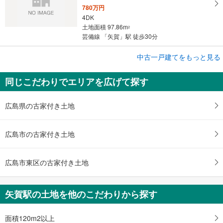
780万円
4DK
土地面積 97.86m
2
芸備線 「矢賀」駅 徒歩30分
中古一戸建てをもっと見る
中古一戸建て
広島市東区尾長東3丁目
同じこだわりでエリアを広げて探す
750万円
5DK
土地面積 241.9m
2
広島県の古家付き土地
芸備線 「矢賀」駅 徒歩10分
広島市の古家付き土地
広島市東区の古家付き土地
矢賀駅の土地を他のこだわりから探す
面積120m2以上