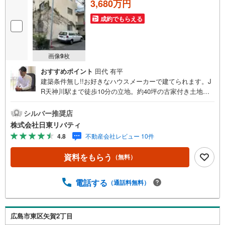
3,680万円
成約でもらえる
画像
9
枚
おすすめポイント
田代 有平
建築条件無し!!お好きなハウスメーカーで建てられます。J
R天神川駅まで徒歩10分の立地。約40坪の古家付き土地で
す。住まいの事ならマツダスタジアム近くの日東リバティ
へ!!チラシやネット広告に載っていない物件もご紹介できま
シルバー推奨店
す。広島市内はもちろん廿日市から呉・東広島まで6000物
株式会社日東リバティ
件の豊富な情報量!!「実際に自分自身が住む家を見て納得し
4.8
不動産会社レビュー 10件
て買いたい」広告では分かり難い物件の長所や短所を現地
でご確認できます。お気軽にお問い合わせ下さい。TV電話
資料をもらう
（無料）
やLINE等でオンライン案内も可能です。お気軽にお申し付
け下さい。「住まいを通じた出逢いを大切に」をモットー
に、創業以来多くのお客様に信頼と信用を頂き、広島県下
電話する
（通話料無料）
でも有数の不動産グループへ成長することができました。
「人と人、心と心」これからもこの精神を大切に、お客様
へのサポートをさせて頂きます。株式会社日東リバティ〒7
広島市東区矢賀2丁目
32-0818広島市南区段原日出2丁目2-22-2F