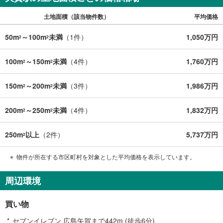
土地面積（該当物件数）
平均価格
50m
～100m
未満
（
1
件）
1,050万円
2
2
100m
～150m
未満
（
4
件）
1,760万円
2
2
150m
～200m
未満
（
3
件）
1,986万円
2
2
200m
～250m
未満
（
4
件）
1,832万円
2
2
250m
以上
（
2
件）
5,737万円
2
物件が所在する市区町村を対象とした平均価格を表示しています。
周辺環境
買い物
セブンイレブン 広島矢賀まで442m (徒歩6分)