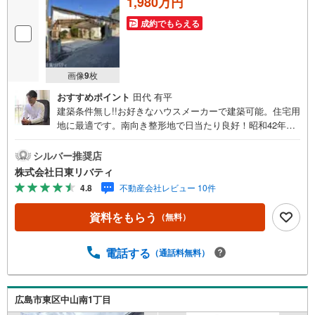
1,980万円
成約でもらえる
画像
9
枚
おすすめポイント
田代 有平
建築条件無し!!お好きなハウスメーカーで建築可能。住宅用
地に最適です。南向き整形地で日当たり良好！昭和42年築
の古家有周辺は落ち着きのある閑静な住宅地です。住まい
の事ならマツダスタジアム近くの日東リバティへ!!チラシや
シルバー推奨店
ネット広告に載っていない物件もご紹介できます。広島市
株式会社日東リバティ
内はもちろん廿日市から呉・東広島まで6000物件の豊富な
4.8
不動産会社レビュー 10件
情報量!!「実際に自分自身が住む家を見て納得して買いた
い」広告では分かり難い物件の長所や短所を現地でご確認
資料をもらう
（無料）
できます。お気軽にお問い合わせ下さい。TV電話やLINE等
でオンライン案内も可能です。お気軽にお申し付け下さ
い。「住まいを通じた出逢いを大切に」をモットーに、創
電話する
（通話料無料）
業以来多くのお客様に信頼と信用を頂き、広島県下でも有
数の不動産グループへ成長することができました。「人と
人、心と心」これからもこの精神を大切に、お客様へのサ
広島市東区中山南1丁目
ポートをさせて頂きます。株式会社日東リバティ〒732-081