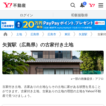
Yahoo!不動産
検索
通知
i
ログイン
ID新規取得
土地
広島県
広島市
東区
矢賀駅
古家付
矢賀駅（広島県）の古家付き土地
一部の画像提供：アフロ
古家付き土地、古家ありの土地ならその土地に家がある状態を見ること
ができます。古家付き土地、古家ありの土地の理想の土地をYahoo!不動
産で見つけましょう。