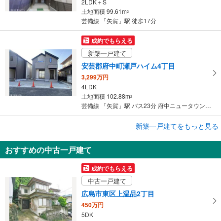
2LDK＋S
土地面積 99.61m
2
芸備線 「矢賀」駅 徒歩17分
成約でもらえる
新築一戸建て
安芸郡府中町瀬戸ハイム4丁目
3,299万円
4LDK
土地面積 102.88m
2
芸備線 「矢賀」駅 バス23分 府中ニュータウン バス停下車 徒歩1分
成約でもらえる
新築一戸建てをもっと見る
新築一戸建て
おすすめの中古一戸建て
安芸郡府中町浜田本町
5,380万円
成約でもらえる
4LDK
中古一戸建て
土地面積 91.59m
2
芸備線 「矢賀」駅 徒歩27分
広島市東区上温品2丁目
450万円
5DK