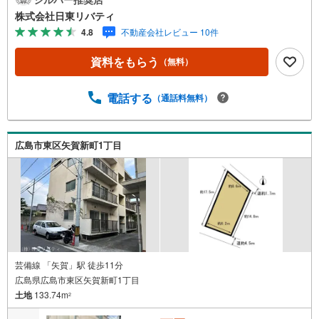
島まで6000物件の豊富な情報量!!「実際に自分自身が住む
株式会社日東リバティ
家を見て納得して買いたい」広告では分かり難い物件の長
4.8
不動産会社レビュー 10件
所や短所を現地でご確認できます。お気軽にお問い合わせ
下さい。TV電話やLINE等でオンライン案内も可能です。お
資料をもらう
（無料）
気軽にお申し付け下さい。「住まいを通じた出逢いを大切
に」をモットーに、創業以来多くのお客様に信頼と信用を
頂き、広島県下でも有数の不動産グループへ成長すること
電話する
（通話料無料）
ができました。「人と人、心と心」これからもこの精神を
大切に、お客様へのサポートをさせて頂きます。株式会社
日東リバティ〒732-0818広島市南区段原日出2丁目2-22-2F
広島市東区矢賀新町1丁目
芸備線 「矢賀」駅 徒歩11分
広島県広島市東区矢賀新町1丁目
土地
133.74m
2