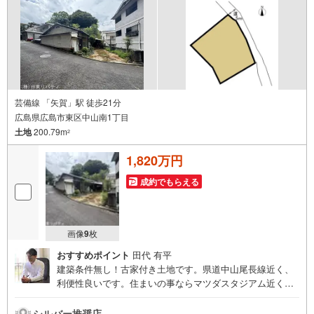
8広島市南区段原日出2丁目2-22-2F
芸備線 「矢賀」駅 徒歩21分
広島県広島市東区中山南1丁目
土地
200.79m
2
1,820万円
成約でもらえる
画像
9
枚
おすすめポイント
田代 有平
建築条件無し！古家付き土地です。県道中山尾長線近く、
利便性良いです。住まいの事ならマツダスタジアム近くの
日東リバティへ!!チラシやネット広告に載っていない物件も
ご紹介できます。広島市内はもちろん廿日市から呉・東広
シルバー推奨店