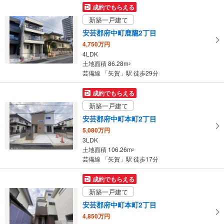
受
成約でもらえる
け
新築一戸建て
取
安芸郡府中町鹿籠2丁目
る
4,750万円
・
4LDK
条
土地面積 86.28m
2
件
芸備線 「矢賀」駅 徒歩29分
を
マ
成約でもらえる
イ
新築一戸建て
ペ
安芸郡府中町本町2丁目
ー
5,080万円
ジ
3LDK
に
土地面積 106.26m
2
保
芸備線 「矢賀」駅 徒歩17分
存
す
成約でもらえる
る
新築一戸建て
安芸郡府中町本町2丁目
4,850万円