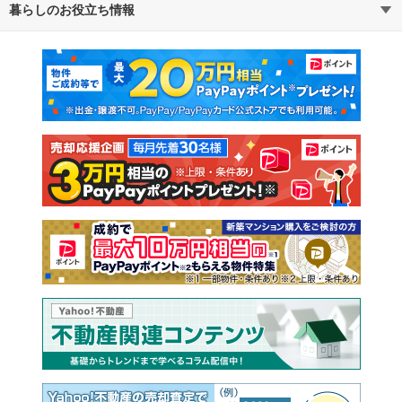
暮らしのお役立ち情報
不動産・住宅
賃貸住宅
マンションカタログ
教えて！住まいの先生
新築マンション
中古マンション
新築一戸建て
中古一戸建て
注文住宅
土地
売却査定