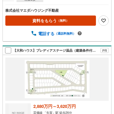
株式会社マエダハウジング不動産
資料をもらう
（無料）
電話する
（通話料無料）
【大和ハウス】プレディアステージ温品（建築条件付宅地分譲）
PR
2,880万円～3,620万円
芸備線 「矢賀」駅 徒歩26分