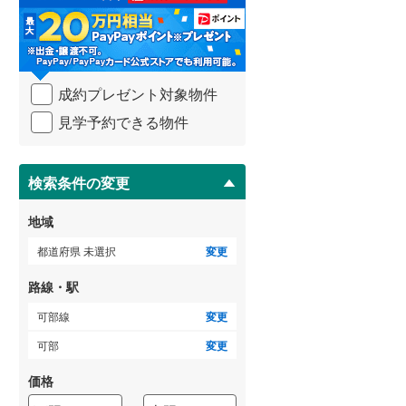
る
・
武蔵野線
(
190
)
条
件
横須賀線
(
67
)
を
成約プレゼント対象物件
マ
青梅線
(
59
)
イ
見学予約できる物件
ペ
小海線
(
1
)
ー
ジ
京浜東北線
(
205
)
に
検索条件の変更
総武線
(
139
)
保
存
地域
御殿場線
(
13
)
す
る
都道府県 未選択
変更
中央本線（JR東海）
(
51
)
路線・駅
太多線
(
2
)
可部線
変更
名松線
(
2
)
可部
変更
東海道本線（JR西日本）
(
203
)
価格
小浜線
(
1
)