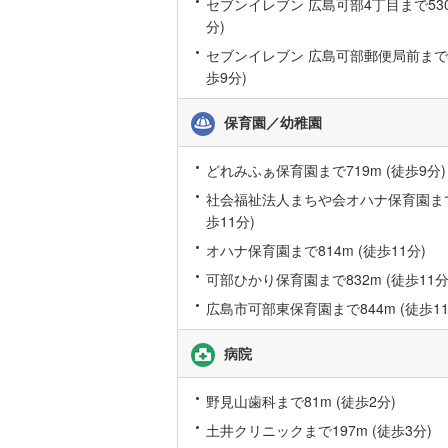
セブンイレブン 広島可部4丁目まで530
桜井線
(
9
)
分)
セブンイレブン 広島可部郵便局前まで71
阪和線
(
42
歩9分)
おおさか
保育園／幼稚園
内子線
(
0
)
どれみふぁ保育園まで719m (徒歩9分)
鳴門線
(
1
)
社会福祉法人まちや会オハナ保育園まで8
土讃線
(
19
歩11分)
鹿児島本
オハナ保育園まで814m (徒歩11分)
可部ひかり保育園まで832m (徒歩11分
三角線
(
2
)
広島市可部東保育園まで844m (徒歩11
長崎本線
(
病院
佐世保線
(
豊肥本線
(
野見山歯科まで81m (徒歩2分)
土井クリニックまで197m (徒歩3分)
日南線
(
7
)