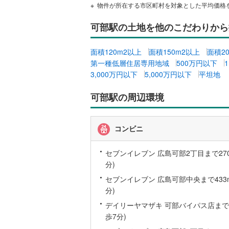
物件が所在する市区町村を対象とした平均価格
越美北線
(
可部駅の土地を他のこだわりから
氷見線
(
0
)
面積120m2以上
面積150m2以上
面積2
紀勢本線（
第一種低層住居専用地域
500万円以下
桜島線
(
1
)
3,000万円以下
5,000万円以下
平坦地
加古川線
(
可部駅の周辺環境
赤穂線
(
6
)
宇野線
(
2
)
コンビニ
福塩線
(
12
セブンイレブン 広島可部2丁目まで270
分)
岩徳線
(
0
)
セブンイレブン 広島可部中央まで433m
小野田線
(
分)
舞鶴線
(
1
)
デイリーヤマザキ 可部バイパス店まで49
歩7分)
木次線
(
0
)