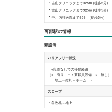
吉山クリニックまで325m (徒歩5分)
後藤寺線
(
吉山クリニックまで325m (徒歩5分)
東北新幹
中川内科医院まで359m (徒歩5分)
秋田新幹
可部駅の情報
山陽新幹
西九州新
駅設備
地下鉄
札幌市営
バリアフリー状況
仙台市地
※段差なしでの移動経路
東京メト
（○：有り △：要駅員設備 ×：無し）
地上⇔改札⇔ホーム：○
東京メト
スロープ
東京メト
都営浅草
・各改札⇔地上
都営大江