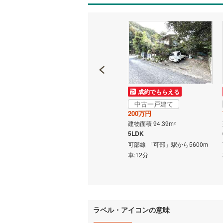
いすみ鉄
IGRいわ
弘南鉄道
由利高原
成約でもらえる
成約でもらえる
長野電鉄
中古一戸建て
中古一戸建て
800万円
200万円
宇都宮ラ
建物面積 112.6m
建物面積 94.39m
2
2
5LDK
5LDK
鹿島臨海
15分 勝
可部線 「可部」駅から6300m
可部線 「可部」駅から5600m
小湊鐵道
(
歩6分
車:13分
車:12分
上毛電気
流鉄流山
ラベル・アイコンの意味
京成本線
(