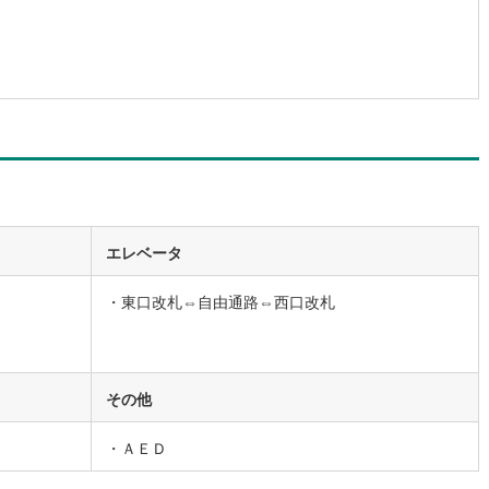
4
)
宮崎空港線
(
1
)
線
(
57
)
上越新幹線
(
28
)
線
(
35
)
北陸新幹線
(
38
)
線
(
25
)
北陸新幹線（JR西日本）
(
2
)
幹線
(
0
)
地下鉄南北線
(
3
)
札幌市営地下鉄東西線
(
0
)
エレベータ
下鉄南北線
(
47
)
仙台市地下鉄東西線
(
27
)
・東口改札⇔自由通路⇔西口改札
ロ丸ノ内線
(
44
)
東京メトロ丸ノ内方南支線
(
15
)
ロ東西線
(
60
)
東京メトロ千代田線
(
39
)
その他
ロ半蔵門線
(
13
)
東京メトロ南北線
(
38
)
線
(
38
)
都営三田線
(
41
)
・ＡＥＤ
戸線
(
68
)
横浜市営地下鉄ブルーライン
(
65
)