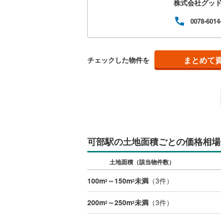
株式会社グッ
可能で
らし
南武線
(
57
中心
0078-6014
ース
横浜線
(
17
ない
自由度
相模線
(
14
庫、物
まとめて
チェックした物件を
五日市線
(
篠ノ井線
(
常磐線（
伊東線
(
10
可部駅の土地面積ごとの価格相場
身延線
(
47
武豊線
(
1
)
土地面積（該当物件数）
関西本線（
100m
～150m
未満
（
3
件）
2
2
参宮線
(
0
)
200m
～250m
未満
（
3
件）
2
2
大糸線（J