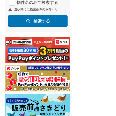
物件名のみで検索する
北海道新幹線
(
0
)
選択時には検索条件の保存不可
山形新幹線
(
45
)
検索する
東海道新幹線
(
46
)
九州新幹線
(
32
)
札幌市営地下鉄東豊線
(
1
)
東京メトロ銀座線
(
12
)
東京メトロ日比谷線
(
35
)
東京メトロ有楽町線
(
33
)
東京メトロ副都心線
(
33
)
都営新宿線
(
40
)
横浜市営地下鉄グリーンライン