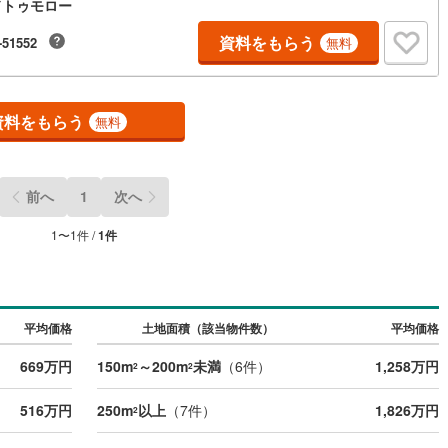
ドトゥモロー
● 60坪前後で複数区画● 100坪前後の大きめ区画● 二世帯プランなど、暮
に合わせた柔軟な土地利用が可能です。周囲は静かな住宅地で、車移動が
)
鶴見線
(
12
)
の方には特におすすめ「広い庭で子どもを遊ばせたい」「犬が走れるスペ
資料をもらう
-51552
無料
がほしい」「家庭菜園やガレージを作りたい」という方には、なかなか出
6
)
根岸線
(
32
)
規模の物件です。四季の移ろいを感じる落ち着いた住環境で、家づくりの
が高い土地をお探しの方に特におすすめします。※建物150.40平米、倉
3
)
中央本線（JR東日本）
(
224
)
置×2有
資料をもらう
無料
24
)
八高線
(
82
)
2
)
大糸線（JR東日本）
(
1
)
前へ
1
次へ
各駅停車）
(
63
)
埼京線
(
89
)
1
〜
1
件 /
1
件
)
東海道本線（JR東海）
(
82
)
)
飯田線
(
25
)
高山本線（JR東海）
(
3
)
平均価格
土地面積（該当物件数）
平均価格
JR東海）
(
7
)
紀勢本線（JR東海）
(
0
)
669万円
150m
～200m
未満
（
6
件）
1,258万円
2
2
博多南線
(
6
)
516万円
250m
以上
（
7
件）
1,826万円
2
R西日本）
(
0
)
北陸本線
(
2
)