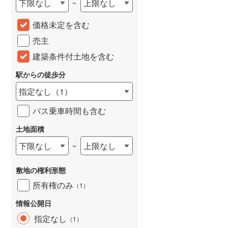
下限なし
上限なし
~
城端線
(
0
)
価格未定を含む
関西本線（JR西日本）
(
43
)
売主
大阪環状線
(
18
)
建築条件付土地を含む
山陽本線（JR西日本）
(
66
)
駅からの徒歩分
姫新線
(
17
)
指定なし
（
1
）
吉備線
(
3
)
バス乗車時間も含む
芸備線
(
9
)
土地面積
下限なし
上限なし
~
可部線
(
5
)
宇部線
(
0
)
敷地の権利形態
山陰本線
(
40
)
所有権のみ
（
1
）
境線
(
1
)
情報公開日
指定なし
（
1
）
奈良線
(
50
)