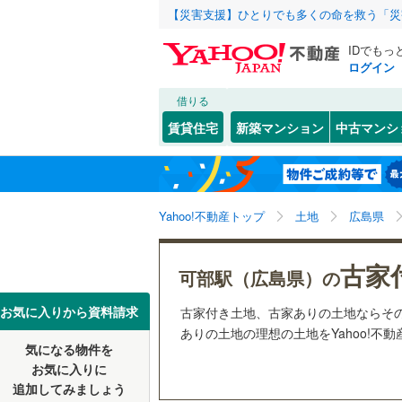
【災害支援】ひとりでも多くの命を救う「災
IDでもっ
ログイン
借りる
北海道
JR
北海道
函館本線
(
こだわり条件
配置、向き、
賃貸住宅
新築マンション
中古マンシ
石勝線
(
0
)
前道6m
東北
青森
根室本線
(
(
2
)
(
0
)
(
0
平坦地
（
関東
東京
石北本線
(
Yahoo!不動産トップ
土地
広島県
販売、価格、
常磐線
(
11
信越・北陸
新潟
(
0
)
(
1
)
(
1
古家
更地渡し
可部駅（広島県）の
高崎線
(
10
東海
愛知
お気に入りから資料請求
古家付き土地、古家ありの土地ならそ
立地
両毛線
(
48
ありの土地の理想の土地をYahoo!不
烏山線
(
22
気になる物件を
最寄りの
近畿
大阪
お気に入りに
石巻線
(
11
追加してみましょう
オンライン対