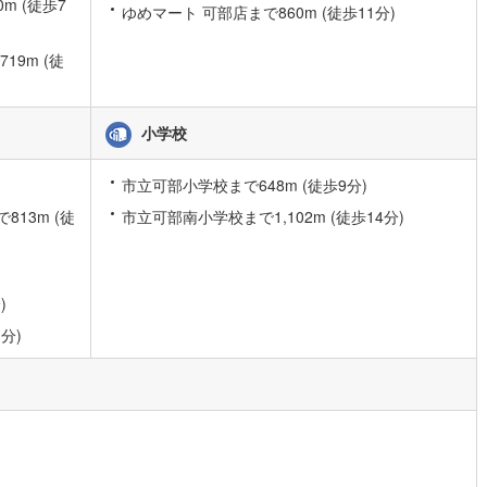
m (徒歩7
ゆめマート 可部店まで860m (徒歩11分)
片町線
(
40
)
9m (徒
)
関西空港線
(
0
)
東線
(
19
)
本四備讃線
(
0
)
小学校
予土線
(
0
)
市立可部小学校まで648m (徒歩9分)
徳島線
(
0
)
13m (徒
市立可部南小学校まで1,102m (徒歩14分)
)
土讃線
(
1
)
線
(
116
)
香椎線
(
24
)
)
肥薩線
(
0
)
分)
5
)
唐津線
(
0
)
0
)
大村線
(
0
)
13
)
日豊本線
(
86
)
吉都線
(
3
)