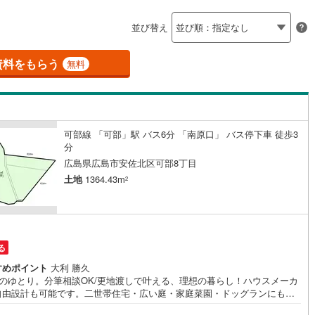
島根
岡山
広島
山口
釜石線
(
0
)
ン内見(相談)可
（
1
）
IT重説可
（
1
）
並び替え
花輪線
(
0
)
香川
愛媛
高知
保存した条件を見る
磐越東線
(
1
)
資料をもらう
ン対応とは？
無料
佐賀
長崎
熊本
大分
陸羽東線
(
7
)
7
)
米坂線
(
0
)
可部線 「可部」駅 バス6分 「南原口」 バス停下車 徒歩3
五能線
(
0
)
分
この条件で検索する
この条件で検索する
この条件で検索する
この条件で検索する
この条件で検索する
この条件で検索する
市区町村以下を選択
市区町村を選択す
駅を選択する
広島県広島市安佐北区可部8丁目
3
)
白新線
(
1
)
土地
1364.43m
2
越後線
(
0
)
ライン（宇都宮～逗子）
湘南新宿ライン（前橋～小田原）
(
220
)
る
)
内房線
(
34
)
すめポイント
大利 勝久
3坪のゆとり。分筆相談OK/更地渡しで叶える、理想の暮らし！ハウスメーカ
)
鹿島線
(
1
)
自由設計も可能です。二世帯住宅・広い庭・家庭菜園・ドッグランにも対
きる広大敷地お好きなハウスメーカーで自由に建築できます。分筆相談が
東海道本線
(
119
)