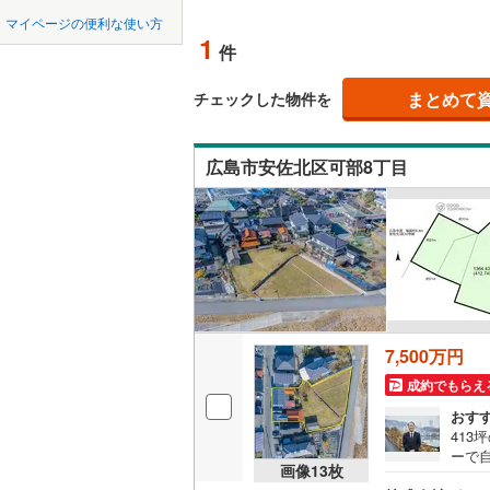
中国
鳥取
北上線
(
0
)
マイページの便利な使い方
オンライ
1
件
山田線
(
2
)
四国
徳島
大湊線
(
0
)
まとめて
オンライ
チェックした物件を
九州・沖縄
福岡
只見線
(
1
)
広島市安佐北区可部8丁目
奥羽本線
(
男鹿線
(
0
)
0
0
0
0
0
0
該当物件
該当物件
該当物件
該当物件
該当物件
該当物件
件
件
件
件
件
件
羽越本線
(
飯山線
(
0
)
湘南新宿
7,500万円
(
203
)
成約でもらえ
外房線
(
19
おす
41
成田線
(
21
ーで
画像
13
枚
応で
東金線
(
7
)