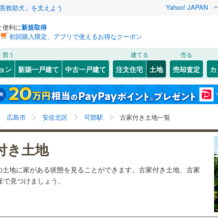
Yahoo! JAPAN
害救助犬」を支えよう
と便利に
新規取得
初回購入限定、アプリで使えるお得なクーポン
検索条件を保存しました
買う
建てる
売る
11
)
札沼線
(
2
)
建ち方、日当たり
ョン
新築一戸建て
中古一戸建て
注文住宅
土地
売却査定
カ
この検索条件の新着物件通知は、
マイページ
から設定できます。
室蘭本線
(
4
)
以上
（
1
）
角地
（
0
）
岩手
宮城
秋田
山形
3
)
富良野線
(
0
)
)
(
0
)
(
1
)
(
1
)
(
0
)
(
0
)
(
0
)
1
）
整形地
（
0
）
可部駅、価格未定を含む、建築条件付き土地を含む、古
神奈川
埼玉
千葉
茨城
0
)
釧網本線
(
0
)
広島市
安佐北区
可部駅
古家付き土地一覧
家あり
契約、入居関連など
5
)
水郡線
(
31
)
あき亀山
長野
富山
石川
福井
)
付き土地
（
0
）
第一種低層住居専用地域
（
0
）
7
)
上越線
(
13
)
(
1
)
閉じる
閉じる
お気に入りリストを見る
お気に入りリストを見る
閉じる
閉じる
岐阜
静岡
三重
の土地に家がある状態を見ることができます。古家付き土地、古家
検索条件を保存する
)
水戸線
(
5
)
動産で見つけましょう。
)
仙山線
(
22
)
マイページ
駅が始発駅
（
0
）
海まで2km以内
（
0
）
兵庫
京都
滋賀
奈良
)
気仙沼線
(
1
)
応