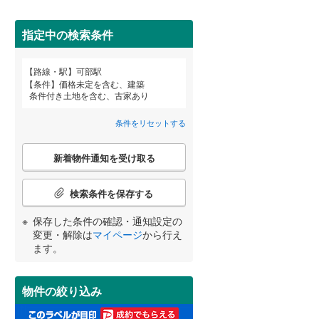
田沢湖線
(
2
)
指定中の検索条件
八戸線
(
0
)
磐越西線
(
0
)
詳しく見る
路線・駅
可部駅
宮崎
鹿児島
沖縄
条件
価格未定を含む、建築
陸羽西線
(
1
)
条件付き土地を含む、古家あり
左沢線
(
3
)
条件をリセットする
津軽線
(
0
)
こ
する
る
条件をリセットする
条件をリセットする
条件をリセットする
条件をリセットする
条件をリセットする
条件をリセットする
新着物件通知を受け取る
の
信越本線
(
6
)
検
索
検索条件を保存する
弥彦線
(
0
)
条
件
保存した条件の確認・通知設定の
総武本線
(
70
)
で
変更・解除は
マイページ
から行え
通
ます。
知
京葉線
(
21
)
を
受
久留里線
(
13
)
物件の絞り込み
け
取
山手線
(
51
)