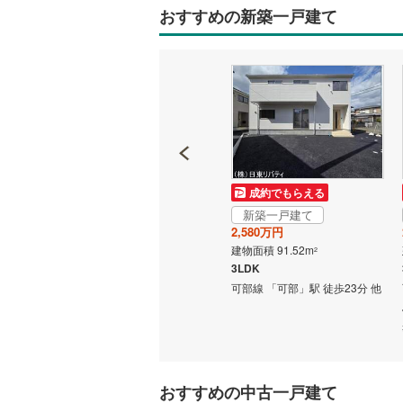
おすすめの新築一戸建て
名古屋市
名古屋市
京都市営
OsakaMe
OsakaMe
成約でもらえる
成約でもらえる
OsakaMe
新築一戸建て
新築一戸建て
1,980万円
2,580万円
福岡市地
建物面積 101.24m
建物面積 91.52m
2
2
3LDK
3LDK
8分 太
可部線 「可部」駅 バス13分 下
可部線 「可部」駅 徒歩23分 他
私鉄・その他
札幌市電
(
歩11分
勝木 バス停下車 徒歩9分 他
道南いさ
阿武隈急
おすすめの中古一戸建て
秋田内陸