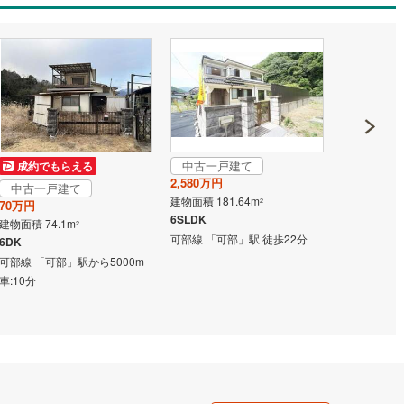
道
(
4
)
北越急行ほくほく線
(
0
)
て銀河鉄道
(
2
)
青い森鉄道
(
1
)
弘南線
(
0
)
弘南鉄道大鰐線
(
0
)
鉄道鳥海山ろく線
(
1
)
福島交通飯坂線
(
2
)
中古一戸建て
成約でもらえる
成約でも
長野線
(
2
)
上田電鉄別所線
(
0
)
2,580万円
中古一戸建て
中古一戸
建物面積 181.64m
2
70万円
2,980万円
イトレール
(
22
)
関東鉄道竜ケ崎線
(
3
)
6SLDK
建物面積 74.1m
建物面積 112
2
可部線 「可部」駅 徒歩22分
6DK
5LDK
鉄道大洗鹿島線
(
31
)
ひたちなか海浜鉄道湊線
(
2
)
可部線 「可部」駅から5000m
可部線 「可部
8
)
千葉都市モノレール
(
16
)
車:10分
鉄道上毛線
(
21
)
秩父鉄道
(
9
)
線
(
5
)
つくばエクスプレス
(
55
)
98
)
京成押上線
(
11
)