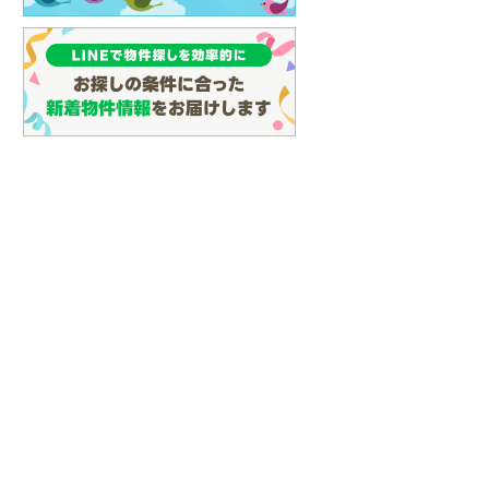
(
16
)
名古屋市営地下鉄鶴舞線
(
29
)
名古屋市営地下鉄名港線
(
8
)
OsakaMetro長堀鶴見緑地線
(
9
)
OsakaMetro谷町線
(
22
)
OsakaMetro千日前線
(
8
)
らえる
成約でもらえる
成約でもらえる
神戸市営地下鉄海岸線
(
3
)
建て
新築一戸建て
新築一戸建て
2,580万円
2,880万円
福岡市地下鉄七隈線
(
58
)
.24m
建物面積 91.52m
建物面積 84.24m
2
2
2
3LDK
3LDK
」駅 バス13分 下
可部線 「可部」駅 徒歩23分 他
可部線 「可部」駅 バス2
函館市電宝来・谷地頭線
(
0
)
下車 徒歩9分 他
島文教大学入口 バス停下
歩9分 他
真岡鐵道
(
1
)
山形鉄道フラワー長井線
(
0
)
えちごトキめき鉄道妙高はねうまラ