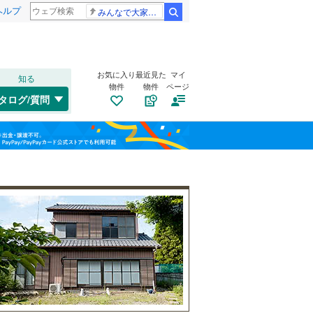
ヘルプ
みんなで大家さん 2881億円
検索
お気に入り
最近見た
マイ
知る
物件
物件
ページ
千歳線
(
1
)
タログ/質問
日高本線
(
0
)
南道路
（
0
）
福島
宗谷本線
(
0
)
(
0
)
(
0
)
(
0
)
古家あり
（
1
）
栃木
群馬
山梨
東北本線
(
188
)
川越線
(
52
)
吾妻線
(
8
)
日光線
(
28
)
仙石線
(
38
)
小学校まで1km以内
（
0
）
和歌山
大船渡線
(
0
)