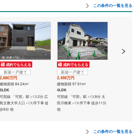
この条件の一覧を見る
営地下鉄東山線
(
40
)
名古屋市営地下鉄名城線
(
64
)
営地下鉄桜通線
(
34
)
名古屋市営地下鉄上飯田線
(
14
)
地下鉄烏丸線
(
34
)
京都市営地下鉄東西線
(
39
)
tro今里筋線
(
14
)
OsakaMetro御堂筋線
(
38
)
tro四つ橋線
(
5
)
OsakaMetro中央線
(
14
)
成約でもらえる
成約でもらえる
成約でも
tro堺筋線
(
5
)
神戸市営地下鉄西神・山手線
(
11
)
新築一戸建て
新築一戸建て
新築一戸
2,880万円
2,498万円
1,980万円
下鉄空港線
(
16
)
福岡市地下鉄箱崎線
(
5
)
建物面積 84.24m
建物面積 97.91m
建物面積 101
2
2
3LDK
4LDK
3LDK
可部線 「可部」駅 バス2分 広
可部線 「可部」駅 バス8分 太
可部線 「可部
0
)
函館市電
(
0
)
島文教大学入口 バス停下車 徒
田川橋東 バス停下車 徒歩11分
勝木 バス停
歩9分 他
他
りび鉄道
(
0
)
わたらせ渓谷鐵道
(
6
)
行
(
6
)
会津鉄道
(
1
)
この条件の一覧を見る
縦貫鉄道
(
0
)
しなの鉄道北しなの線
(
2
)