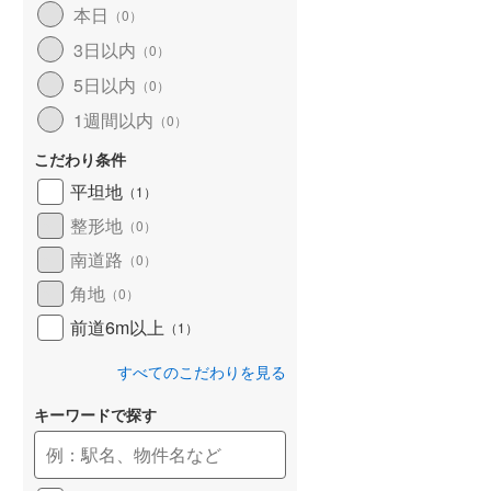
本日
（
0
）
和歌山線
(
22
)
3日以内
（
0
）
東西線
(
4
)
5日以内
（
0
）
予讃線
(
11
)
1週間以内
（
0
）
高徳線
(
7
)
こだわり条件
牟岐線
(
0
)
平坦地
（
1
）
整形地
（
0
）
山陽本線（JR九州）
(
2
)
南道路
（
0
）
篠栗線
(
10
)
角地
（
0
）
指宿枕崎線
(
40
)
前道6m以上
（
1
）
筑肥線
(
15
)
すべてのこだわりを見る
久大本線
(
11
)
キーワードで探す
日田彦山線
(
6
)
筑豊本線
(
18
)