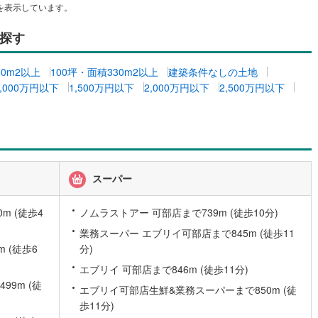
を表示しています。
2
)
七尾線
(
0
)
探す
高山本線（JR西日本）
(
0
)
00m2以上
100坪・面積330m2以上
建築条件なしの土地
JR西日本）
(
9
)
湖西線
(
15
)
1,000万円以下
1,500万円以下
2,000万円以下
2,500万円以下
福知山線
(
50
)
6
)
播但線
(
17
)
津山線
(
3
)
伯備線
(
2
)
スーパー
)
呉線
(
16
)
m (徒歩4
ノムラストアー 可部店まで739m (徒歩10分)
山口線
(
1
)
業務スーパー エブリイ可部店まで845m (徒歩11
 (徒歩6
分)
0
)
美祢線
(
0
)
エブリイ 可部店まで846m (徒歩11分)
因美線
(
2
)
9m (徒
エブリイ可部店生鮮&業務スーパーまで850m (徒
歩11分)
草津線
(
6
)