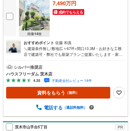
7,490万円
成約でもらえる
画像
14
枚
おすすめポイント
佐藤 和真
＼建築条件無し/敷地広々67坪×間口13.3M・お好きな工務
店で建築可・弊社でも新築プランご提案いたします・家族
の想いが詰まったこだわりの夢のマイホームを叶えて下さ
い【お買い物施設】・イオンスタイル新茨木:徒歩12分・フ
シルバー推奨店
レスコ鮎川店:10分・コノミヤ茨木店:13分・セブンイレブ
ハウスフリーダム 茨木店
ン茨木五十鈴町店:徒歩4分・スギ薬局中津店:徒歩8分【教
4.35
不動産会社レビュー 14件
育施設】・茨木市立中津小学校:徒歩11分・茨木市立平田中
学校:徒歩14分・認定こども園東さくら保育園:徒歩8分【そ
資料をもらう
（無料）
の他施設】・茨木星見郵便局:徒歩11分・桑田公園:徒歩8分
≫*≪*≫*≪*≫*≪*≫*≪*≫*≪*≫*≪*≫*≪現地見学のご予
約、物件詳細はお気軽にお問合せくださいハウスフリーダ
電話する
（通話料無料）
ム茨木店は店舗駐車場完備、キッズスペース・授乳室（エ
アコン・空気清浄機設置）がございます（19時以降も問合
せ対応）≫*≪*≫*≪*≫*≪*≫*≪*≫*≪*≫*≪*≫*≪
茨木市山手台5丁目
PR