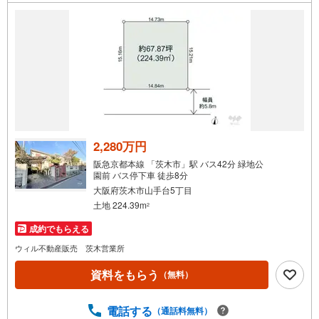
2,280万円
阪急京都本線 「茨木市」駅 バス42分 緑地公
園前 バス停下車 徒歩8分
大阪府茨木市山手台5丁目
土地 224.39m
2
成約でもらえる
ウィル不動産販売 茨木営業所
資料をもらう
（無料）
電話する
（通話料無料）