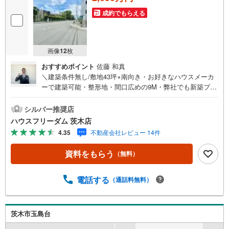
成約でもらえる
画像
12
枚
おすすめポイント
佐藤 和真
＼建築条件無し/敷地43坪×南向き・お好きなハウスメーカ
ーで建築可能・整形地・間口広めの9M・弊社でも新築プラ
ンご提案いたします・小学校・スーパー徒歩5分圏内で便利
です【お買い物施設】・セブンイレブン高槻柱本店:徒歩4
シルバー推奨店
分・食品館アプロ柱本店:徒歩5分・ロピア茨木目垣店:徒歩
ハウスフリーダム 茨木店
24分・スーパーマーケットまるとく市場平田店:徒歩36分・
4.35
不動産会社レビュー 14件
キリン堂高槻三箇牧店:徒歩14分【教育施設】・認定こども
園柱本保育園こども未来学舎:徒歩5分・高槻市立柱本小学
資料をもらう
（無料）
校:徒歩2分・高槻市立第七中学校:徒歩25分【その他施
設】・高槻柱本郵便局:徒歩6分≫*≪*≫*≪*≫*≪*≫*≪*≫*
≪*≫*≪*≫*≪現地見学のご予約、物件詳細はお気軽にお問
電話する
（通話料無料）
合せくださいハウスフリーダム茨木店は店舗駐車場完備、
キッズスペース・授乳室（エアコン・空気清浄機設置）が
ございます（19時以降も問合せ対応）≫*≪*≫*≪*≫*≪*≫
茨木市玉島台
*≪*≫*≪*≫*≪*≫*≪