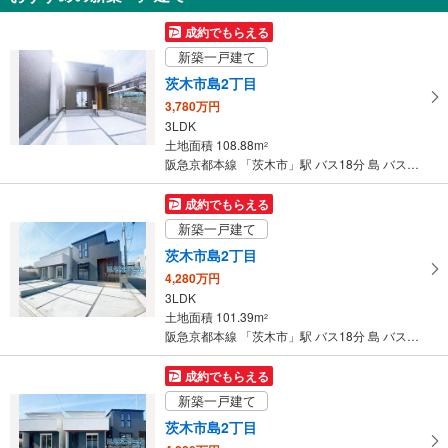
を
受
成約でもらえる
け
新築一戸建て
取
茨木市島2丁目
る
3,780万円
・
3LDK
条
土地面積 108.88m
2
件
阪急京都本線 「茨木市」駅 バス18分 島 バス停下車 徒歩3分
を
マ
成約でもらえる
イ
新築一戸建て
ペ
茨木市島2丁目
ー
4,280万円
ジ
3LDK
に
土地面積 101.39m
2
保
阪急京都本線 「茨木市」駅 バス18分 島 バス停下車 徒歩3分
存
す
成約でもらえる
る
新築一戸建て
茨木市島2丁目