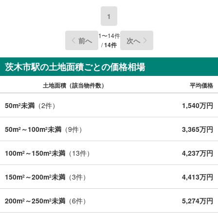
1
1
〜
14
件
前へ
次へ
/
14
件
茨木市駅の土地面積ごとの価格相場
土地面積（該当物件数）
平均価格
50m
未満
（
2
件）
1,540万円
2
50m
～100m
未満
（
9
件）
3,365万円
2
2
100m
～150m
未満
（
13
件）
4,237万円
2
2
150m
～200m
未満
（
3
件）
4,413万円
2
2
200m
～250m
未満
（
6
件）
5,274万円
2
2