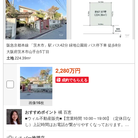
辺は一戸建てや低層の集合住宅が立ち並ぶ住宅地です。東
証上場のウィルで安心取引！定休日無！キッズスペース
有！オンライン相談対応！平日特典！
阪急京都本線 「茨木市」駅 バス42分 緑地公園前 バス停下車 徒歩8分
大阪府茨木市山手台5丁目
土地
224.39m
2
2,280万円
成約でもらえる
画像
16
枚
おすすめポイント
橘 百恵
■ウィル不動産販売■【営業時間 10:00～19:00】（定休日な
し）上記時間はお電話が繋がりやすくなっております。ぜ
ひお気軽にご連絡下さい！現地を見学される場合は「室
内・現地を見学する（無料）」ボタンよりご希望の日時を
シルバー推奨店