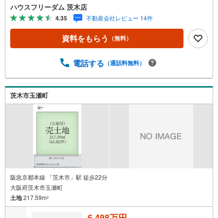
お気軽にお問合せください～店内では物件情報を常時1,000
ハウスフリーダム 茨木店
件以上公開中～ご希望条件をお聞かせ頂けましたら、閲覧
4.35
不動産会社レビュー 14件
用PCより非公開物件もご覧頂けます。（フロアにキッズル
ームを設置しております）・初めてのお家探しの方でも安
資料をもらう
（無料）
心。住宅購入のご検討中から購入後、または購入時期のタ
イミングなど、独自のシミュレーションソフトを使ってさ
らに分かりやすくご説明させて頂きます。・お仕事帰りな
電話する
（通話料無料）
ど短時間の物件検索も可能です！・ハウスフリーダム茨木
店は店舗駐車場完備、キッズスペース・授乳室（エアコ
ン・空気清浄機設置）がございます（19時以降も問合せ対
茨木市玉瀬町
応）≫*≪*≫*≪*≫*≪*≫*≪*≫*≪*≫*≪*≫*≪
阪急京都本線 「茨木市」駅 徒歩22分
大阪府茨木市玉瀬町
土地
217.59m
2
6,498万円