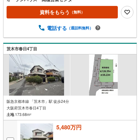
見学する（無料）」ボタンよりご希望の日時をご記入いた
だけますとスムーズにご案内が可能です。◎現地のご案内
資料をもらう
（無料）
について・平日や夜遅い時間帯もご案内が可能 ※定休日を
除く・経験豊富なスタッフが物件詳細を丁寧にご説明いた
電話する
（通話料無料）
します。・車でご自宅や最寄り駅等、ご指定の場所まで送
迎します。・チャイルドシートのご用意ございます。◎個
別FP相談会 無料物件のご紹介だけでなく住宅ローン・資
金のご相談、まずは家探しについて話を聞きたいという方
茨木市春日4丁目
も大歓迎です！年間8000棟以上の限定物件を発表している
オープンハウスだから出会える物件が多数ございます。ぜ
ひお気軽にご連絡・ご相談ください！※限定物件:当社の
み、もしくは当社を含めた数社でのみご紹介可能なオープ
ンハウス・ディベロップメントの物件
阪急京都本線 「茨木市」駅 徒歩24分
大阪府茨木市春日4丁目
土地
173.68m
2
5,480万円