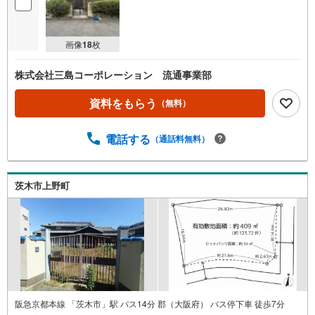
画像
18
枚
株式会社三島コーポレーション 流通事業部
資料をもらう
（無料）
電話する
（通話料無料）
茨木市上野町
阪急京都本線 「茨木市」駅 バス14分 郡（大阪府） バス停下車 徒歩7分