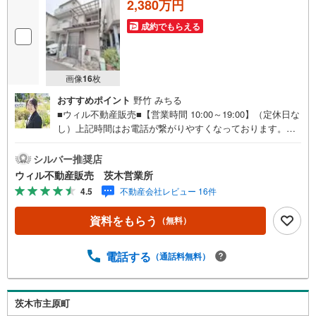
2,380万円
成約でもらえる
画像
16
枚
おすすめポイント
野竹 みちる
■ウィル不動産販売■【営業時間 10:00～19:00】（定休日な
し）上記時間はお電話が繋がりやすくなっております。ぜ
ひお気軽にご連絡下さい！現地を見学される場合は「室
内・現地を見学する（無料）」ボタンよりご希望の日時を
シルバー推奨店
ご記入いただけますとスムーズにご案内が可能です。◆敷
ウィル不動産販売 茨木営業所
地面積は50.55平米。◆建築条件のない土地のため、お好き
4.5
不動産会社レビュー 16件
なハウスメーカー、工務店でご建築いただけます！◆現況
は古家付きのため、再建築の際は建物の取り壊しが必要で
資料をもらう
（無料）
す。詳細につきましてはお問い合わせください。◆阪急京
都線「茨木市駅」徒歩8分！◆「中津町」バス停徒歩3分！
バス乗車約12分で東海道本線「茨木駅」へのアクセス可
電話する
（通話料無料）
能！◆周辺は平坦地のため、自転車での移動もスムーズ！
◆スーパーやコンビニ、ドラッグストアが徒歩5分圏内に揃
う便利な立地！◆中津小学校徒歩5分、東中学校徒歩8分！
茨木市主原町
周辺はこども園や公園も複数あり、子育てがしやすい住環