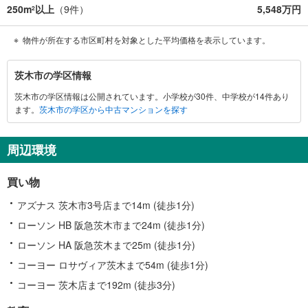
250m
以上
（
9
件）
5,548万円
2
物件が所在する市区町村を対象とした平均価格を表示しています。
茨
茨木市の学区情報
木
茨木市の学区情報は公開されています。小学校が30件、中学校が14件あり
市
ます。
茨木市の学区から中古マンションを探す
に
関
す
周辺環境
る
情
買い物
報
アズナス 茨木市3号店まで14m (徒歩1分)
ローソン HB 阪急茨木市まで24m (徒歩1分)
ローソン HA 阪急茨木まで25m (徒歩1分)
コーヨー ロサヴィア茨木まで54m (徒歩1分)
コーヨー 茨木店まで192m (徒歩3分)