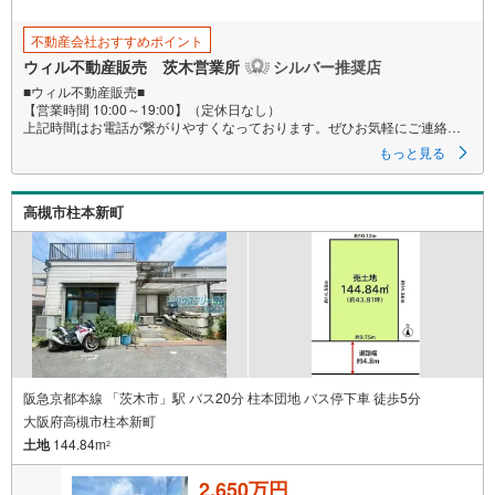
不動産会社おすすめポイント
ウィル不動産販売 茨木営業所
シルバー推奨店
■ウィル不動産販売■
【営業時間 10:00～19:00】（定休日なし）
上記時間はお電話が繋がりやすくなっております。ぜひお気軽にご連絡下
さい！
もっと見る
現地を見学される場合は「室内・現地を見学する（無料）」ボタンより
ご希望の日時をご記入いただけますとスムーズにご案内が可能です。
◆敷地面積約67.3坪！
高槻市柱本新町
◆南付け道路につき採光良好！
◆建築条件のない土地なので、お好きなハウスメーカー、工務店でご建築
いただけます！
◆周辺は戸建てが並ぶ静かな住宅地です。
◆山手台小学校徒歩6分、北陵中学校徒歩26分。
◆現況古家付きのため再建築の際は建物の取り壊しが必要です。
東証上場のウィルで安心取引！定休日無！キッズスペース有！オンライン
相談対応！平日特典！茨木市・摂津市内の物件ほぼ全てご紹介！一緒にあ
なたにとってベストなお住まいを探しましょう！まずはお気軽にお電話
を！
弊社は不動産仲介部署だけでなく、リフォーム専門部署・ローン専門部署
阪急京都本線 「茨木市」駅 バス20分 柱本団地 バス停下車 徒歩5分
がございます。
大阪府高槻市柱本新町
専門部署の担当を付けさせていただき、住宅ローンやリフォームについて
土地
144.84m
のご相談も可能ですのでお気軽にお申し付けください。
2
2,650万円