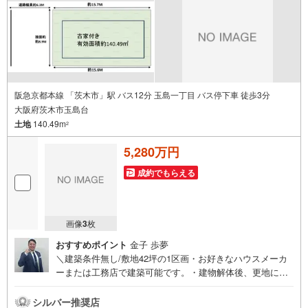
阪急京都本線 「茨木市」駅 バス12分 玉島一丁目 バス停下車 徒歩3分
大阪府茨木市玉島台
土地
140.49m
2
5,280万円
成約でもらえる
画像
3
枚
おすすめポイント
金子 歩夢
＼建築条件無し/敷地42坪の1区画・お好きなハウスメーカ
ーまたは工務店で建築可能です。・建物解体後、更地にて
お渡しします・弊社でも新築プランご提案いたします≫*≪
*≫*≪*≫*≪*≫*≪*≫*≪*≫*≪*≫*≪こちらの物件の詳細は
シルバー推奨店