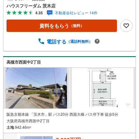
現地見学のご予約、物件詳細はお気軽にお問合せください
ハウスフリーダム 茨木店
ハウスフリーダム茨木店は店舗駐車場完備、キッズスペー
4.35
不動産会社レビュー 14件
ス・授乳室（エアコン・空気清浄機設置）がございます・
店内では物件情報を常時1,000件以上公開中ご希望条件をお
資料をもらう
（無料）
聞かせ頂けましたら、閲覧用PCより非公開物件もご覧頂け
ます（フロアにキッズルームを設置しております）・初め
てのお家探しの方でも安心住宅購入のご検討中から購入
電話する
（通話料無料）
後、または購入時期のタイミングなど、独自のシミュレー
ションソフトを使ってさらに分かりやすくご説明させて頂
きます・お仕事帰りなど短時間の物件検索も可能です≫*≪
高槻市西面中2丁目
*≫*≪*≫*≪*≫*≪*≫*≪*≫*≪*≫*≪
阪急京都本線 「茨木市」駅 バス20分 西面大橋 バス停下車 徒歩5分
大阪府高槻市西面中2丁目
土地
942.46m
2