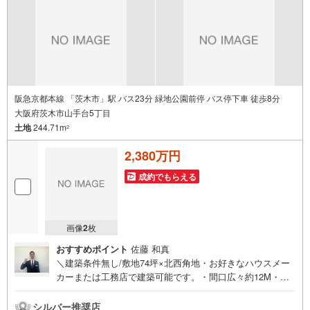
阪急京都本線 「茨木市」駅 バス23分 緑地公園前停 バス停下車 徒歩8分
大阪府茨木市山手台5丁目
土地
244.71m
2
2,380万円
成約でもらえる
画像
2
枚
おすすめポイント
佐藤 和真
＼建築条件無し/敷地74坪×北西角地・お好きなハウスメー
カーまたは工務店で建築可能です。・間口広々約12M・前
面道路6Mでお車の駐車もらくらく・弊社でも新築プランご
提案いたします≫*≪*≫*≪*≫*≪*≫*≪*≫*≪*≫*≪*≫*≪
シルバー推奨店