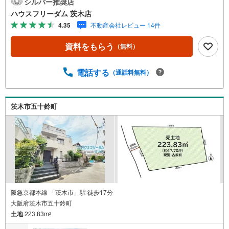
シルバー推奨店
4分・スーパーマルヤス茨木店:徒歩6分・Foods Market sat
ハウスフリーダム 茨木店
ake大池店:徒歩6分・スギ薬局茨木水尾店:徒歩7分・阪急オ
4.35
不動産会社レビュー 14件
アシス茨木大手町店:徒歩8分【教育施設】・花たちばな認
定こども園:徒歩6分・茨木市立大池小学校:徒歩9分・茨木
資料をもらう
（無料）
市立養精中学校:徒歩13分【その他施設】・サンタマリア病
院:徒歩5分≫*≪*≫*≪*≫*≪*≫*≪*≫*≪*≫*≪*≫*≪現地
見学のご予約、物件詳細はお気軽にお問合せくださいハウ
電話する
（通話料無料）
スフリーダム茨木店は店舗駐車場完備、キッズスペース・
授乳室（エアコン・空気清浄機設置）がございます（19時
以降も問合せ対応）≫*≪*≫*≪*≫*≪*≫*≪*≫*≪*≫*≪*≫
茨木市五十鈴町
*≪
阪急京都本線 「茨木市」駅 徒歩17分
大阪府茨木市五十鈴町
土地
223.83m
2