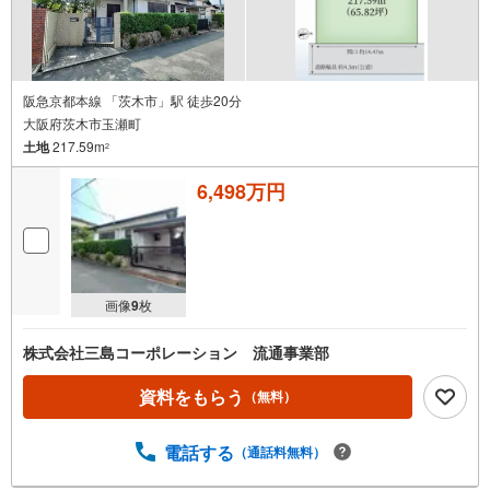
阪急京都本線 「茨木市」駅 徒歩20分
大阪府茨木市玉瀬町
土地
217.59m
2
6,498万円
画像
9
枚
株式会社三島コーポレーション 流通事業部
資料をもらう
（無料）
電話する
（通話料無料）