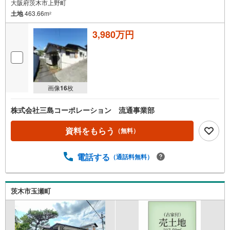
大阪府茨木市上野町
土地
463.66m
2
3,980万円
画像
16
枚
株式会社三島コーポレーション 流通事業部
資料をもらう
（無料）
電話する
（通話料無料）
茨木市玉瀬町