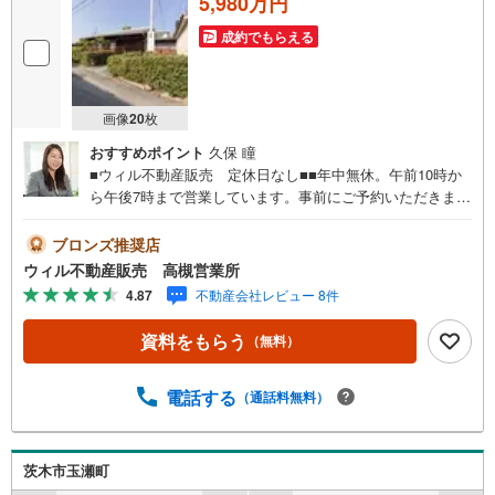
5,980万円
成約でもらえる
画像
20
枚
おすすめポイント
久保 瞳
■ウィル不動産販売 定休日なし■■年中無休。午前10時か
ら午後7時まで営業しています。事前にご予約いただきまし
たら営業時間外でのご案内も対応致します。ご相談くださ
い。 【弊社の特徴】 ■店舗裏手に駐車場をご用意しており
ブロンズ推奨店
ます。ご利用ください。 ■キッズスペースもございます。
ウィル不動産販売 高槻営業所
小さなお子様がいらっしゃるご家庭もお気軽にご来場くだ
4.87
不動産会社レビュー 8件
さい！ 【営業日】定休日はございません。火曜日・水曜日
も営業しております。 【時間】10:00～19:00 ※左記時間は
資料をもらう
（無料）
お電話が繋がりやすくなっております。 ■リフォーム担
当、ローン担当が居ますので、何でも気軽にご相談くださ
い！ ■リフォーム担当と一緒に現地見学を行い、その場で
電話する
（通話料無料）
リフォームのご提案等をさせていただきます！ ■弊社独自
の物件管理システム、Willing-Naviで、お客様にぴったりの
物件のご紹介が可能です！ ■物件管理システムを使えば、
茨木市玉瀬町
ネットに掲載されていない物件のご紹介ができます！ ■弊