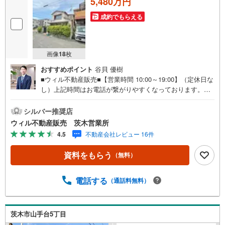
5,480万円
成約でもらえる
画像
18
枚
おすすめポイント
谷貝 優樹
■ウィル不動産販売■【営業時間 10:00～19:00】（定休日な
し）上記時間はお電話が繋がりやすくなっております。ぜ
ひお気軽にご連絡下さい！現地を見学される場合は「室
内・現地を見学する（無料）」ボタンよりご希望の日時を
シルバー推奨店
ご記入いただけますとスムーズにご案内が可能です。◆建
ウィル不動産販売 茨木営業所
築条件のない土地のため、お好きなハウスメーカー、工務
4.5
不動産会社レビュー 16件
店でご建築いただけます！◆現況は古家付きのため、再建
築の際は建物の取り壊しが必要です。詳細につきましては
資料をもらう
（無料）
お問い合わせください。◆敷地面積は約38坪！◆南西角地
につき採光、通風良好！◆幹線道路が近くを走っており、
車での移動が便利な立地！茨木インターチェンジへのアク
電話する
（通話料無料）
セスもスムーズ！◆東海道本線「茨木駅」徒歩15分！駅ま
での道のりは平坦です！◆コンビニやスーパー、ドラッグ
ストアなど買い物施設が徒歩圏内！周辺は飲食店も充実し
茨木市山手台5丁目
ています！◆畑田小学校徒歩7分、西中学校徒歩21分。◆周