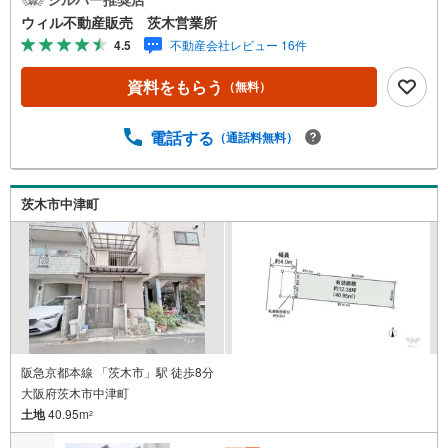
ご記入いただけますとスムーズにご案内が可能です。◆敷
ウィル不動産販売 茨木営業所
地面積約67.3坪！◆南付け道路につき採光良好！◆建築条
4.5
不動産会社レビュー 16件
件のない土地なので、お好きなハウスメーカー、工務店で
ご建築いただけます！◆周辺は戸建てが並ぶ静かな住宅地
資料をもらう
（無料）
です。◆山手台小学校徒歩6分、北陵中学校徒歩26分。◆現
況古家付きのため再建築の際は建物の取り壊しが必要で
す。東証上場のウィルで安心取引！定休日無！キッズスペ
電話する
（通話料無料）
ース有！オンライン相談対応！平日特典！茨木市・摂津市
内の物件ほぼ全てご紹介！一緒にあなたにとってベストな
お住まいを探しましょう！まずはお気軽にお電話を！弊社
茨木市中津町
は不動産仲介部署だけでなく、リフォーム専門部署・ロー
ン専門部署がございます。専門部署の担当を付けさせてい
ただき、住宅ローンやリフォームについてのご相談も可能
ですのでお気軽にお申し付けください。
阪急京都本線 「茨木市」駅 徒歩8分
大阪府茨木市中津町
土地
40.95m
2