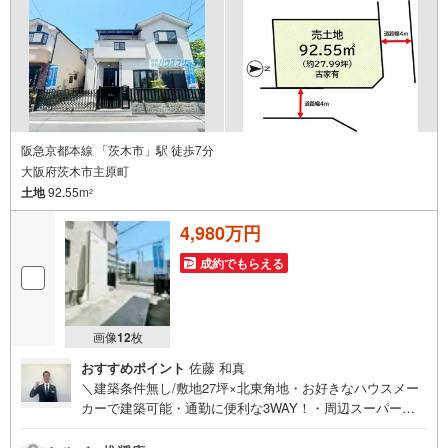
境！◆周辺は店舗や事務所が混在する住宅地です。東証上
場のウィルで安心取引！定休日無！キッズスペース有！オ
ンライン相談対応！平日特典！
阪急京都本線 「茨木市」駅 徒歩7分
大阪府茨木市主原町
土地
92.55m
2
4,980万円
成約でもらえる
画像
12
枚
おすすめポイント
佐藤 和真
＼建築条件無し/敷地27坪×北東角地・お好きなハウスメー
カーで建築可能・通勤に便利な3WAY！・周辺スーパー多
数あり生活至便です・弊社でも新築プランご提案いたしま
す【お買い物施設】・ファミリーマート茨木舟木町店:徒歩