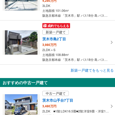
4,280万円
3LDK
土地面積 101.06m
2
阪急京都本線 「茨木市」駅 バス18分 島 バス停下車 徒歩3分
成約でもらえる
新築一戸建て
茨木市島2丁目
3,980万円
2LDK＋S
土地面積 108.88m
2
阪急京都本線 「茨木市」駅 バス18分 島 バス停下車 徒歩3分
成約でもらえる
新築一戸建てをもっと見る
新築一戸建て
おすすめの中古一戸建て
茨木市島2丁目
4,480万円
中古一戸建て
2LDK＋S
土地面積 101.39m
2
茨木市山手台7丁目
阪急京都本線 「茨木市」駅 バス18分 島 バス停下車 徒歩3分
3,480万円
2LDK ■1階:LDK16.5畳■2階:洋室6畳・洋室12畳