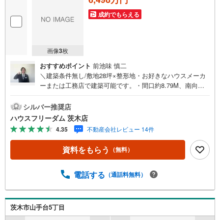
成約でもらえる
画像
3
枚
おすすめポイント
前池味 慎二
＼建築条件無し/敷地28坪×整形地・お好きなハウスメーカ
ーまたは工務店で建築可能です。・間口約8.79M、南向き
で陽当たり良好・弊社でも新築プランご提案いたします≫*
≪*≫*≪*≫*≪*≫*≪*≫*≪*≫*≪*≫*≪現地見学のご予約、
シルバー推奨店
物件詳細はお気軽にお問合せくださいハウスフリーダム茨
ハウスフリーダム 茨木店
木店は店舗駐車場完備、キッズスペース・授乳室（エアコ
4.35
不動産会社レビュー 14件
ン・空気清浄機設置）がございます・店内では物件情報を
常時1,000件以上公開中ご希望条件をお聞かせ頂けました
資料をもらう
（無料）
ら、閲覧用PCより非公開物件もご覧頂けます（フロアにキ
ッズルームを設置しております）・初めてのお家探しの方
でも安心住宅購入のご検討中から購入後、または購入時期
電話する
（通話料無料）
のタイミングなど、独自のシミュレーションソフトを使っ
てさらに分かりやすくご説明させて頂きます・お仕事帰り
など短時間の物件検索も可能です≫*≪*≫*≪*≫*≪*≫*≪*
茨木市山手台5丁目
≫*≪*≫*≪*≫*≪