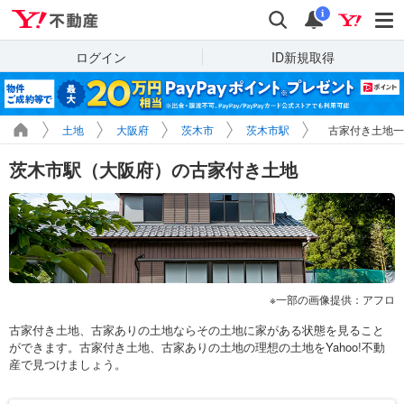
Yahoo!不動産
検索
通知
i
ログイン
ID新規取得
土地
大阪府
茨木市
茨木市駅
古家付き土地一
茨木市駅（大阪府）の古家付き土地
一部の画像提供：アフロ
古家付き土地、古家ありの土地ならその土地に家がある状態を見ること
ができます。古家付き土地、古家ありの土地の理想の土地をYahoo!不動
産で見つけましょう。