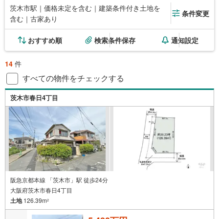
茨木市駅｜価格未定を含む｜建築条件付き土地を
条件変更
含む｜古家あり
おすすめ順
検索条件保存
通知設定
14
件
すべての物件をチェックする
茨木市春日4丁目
阪急京都本線 「茨木市」駅 徒歩24分
大阪府茨木市春日4丁目
土地
126.39m
2