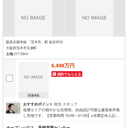
社は阪神間北摂に12店舗（神戸市～高槻市・島本町・大阪
市）がございます。全域にて物件のご紹介・ご案内が可能
です。
阪急京都本線 「茨木市」駅 徒歩20分
大阪府茨木市玉瀬町
土地
217.59m
2
6,498万円
成約でもらえる
画像
4
枚
おすすめポイント
担当 スタッフ
低層エリアの穏やかな住環境。自由設計可能な建築条件無
し売地です。【営業時間 10:00～21:00】※水曜定休上記時
間はお電話が繋がりやすくなっております。ぜひお気軽に
ご連絡ください！現地を見学される場合は「室内・現地を
オープンハウス 高槻営業センター