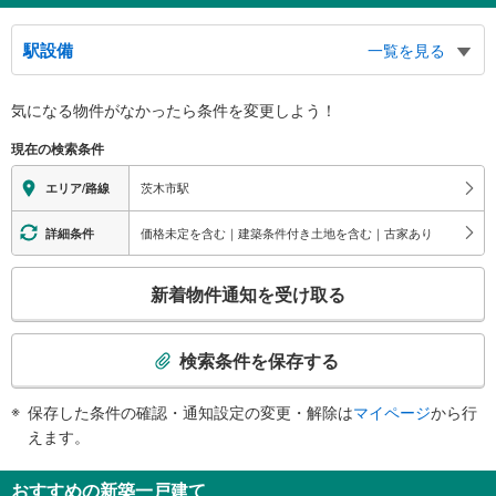
駅設備
一覧を見る
バリアフリー状況
気になる物件がなかったら
条件を変更しよう！
※段差なしでの移動経路
（○：有り △：要駅員設備 ×：無し）
現在の検索条件
地上⇔改札⇔ホーム：○
エレベータ
茨木市駅
エリア/路線
・各ホーム⇔改札
・各改札⇔地上
価格未定を含む｜建築条件付き土地を含む｜古家あり
詳細条件
エスカレータ
こ
・各ホーム⇔改札
新着物件通知を受け取る
・各改札⇔地上
の
トイレ
検
索
《車椅子対応》
検索条件を保存する
・改札内
条
その他
件
保存した条件の確認・通知設定の変更・解除は
マイページ
から行
で
・ＡＥＤ
えます。
・触知図式案内板
通
・盲導鈴
知
おすすめの新築一戸建て