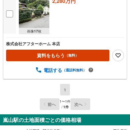
2,280万円
画像
17
枚
株式会社アフターホーム 本店
資料をもらう
（無料）
電話する
（通話料無料）
1
1
〜
1
件
前へ
次へ
/
1
件
嵐山駅の土地面積ごとの価格相場