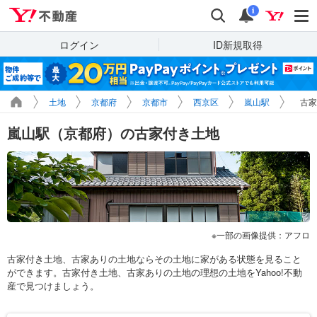
Yahoo!不動産
検索
通知
i
ログイン
ID新規取得
土地
京都府
京都市
西京区
嵐山駅
古家
嵐山駅（京都府）の古家付き土地
一部の画像提供：アフロ
古家付き土地、古家ありの土地ならその土地に家がある状態を見ること
ができます。古家付き土地、古家ありの土地の理想の土地をYahoo!不動
産で見つけましょう。