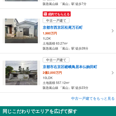
阪急嵐山線 「嵐山」駅 徒歩7分
成約でもらえる
中古一戸建て
京都市西京区松尾万石町
1,980万円
1LDK
土地面積 63.27m
2
阪急嵐山線 「嵐山」駅 徒歩28分
中古一戸建て
京都市右京区嵯峨鳥居本仏餉田町
2億2,000万円
10LDK
土地面積 557.12m
2
阪急嵐山線 「嵐山」駅 徒歩23分
中古一戸建てをもっと見る
中古一戸建て
京都市西京区嵐山樋ノ上町
同じこだわりでエリアを広げて探す
2,180万円