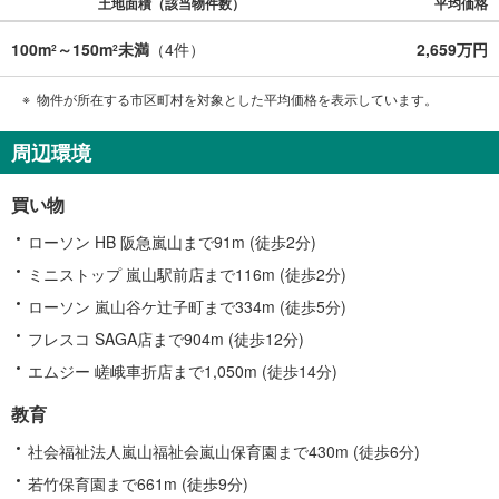
土地面積（該当物件数）
平均価格
100m
～150m
未満
（
4
件）
2,659万円
2
2
物件が所在する市区町村を対象とした平均価格を表示しています。
周辺環境
買い物
ローソン HB 阪急嵐山まで91m (徒歩2分)
ミニストップ 嵐山駅前店まで116m (徒歩2分)
ローソン 嵐山谷ケ辻子町まで334m (徒歩5分)
フレスコ SAGA店まで904m (徒歩12分)
エムジー 嵯峨車折店まで1,050m (徒歩14分)
教育
社会福祉法人嵐山福祉会嵐山保育園まで430m (徒歩6分)
若竹保育園まで661m (徒歩9分)