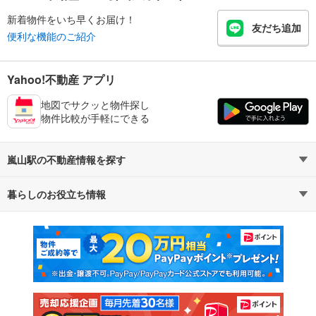
新着物件をいち早くお届け！
友だち追加
便利な機能のご紹介
Yahoo!不動産 アプリ
地図でサクッと物件探し
物件比較が手軽にできる
嵐山駅の不動産情報を探す
暮らしのお役立ち情報
不動産・住宅
賃貸住宅
マンションカタログ
教えて！住まいの先生
新築マンション
中古マンション
新築一戸建て
中古一戸建て
注文住宅
土地