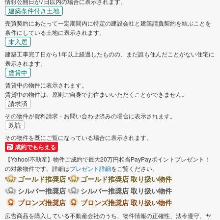
情報公開日が7日以内の場合に表示されます。
建築条件付き土地
売買契約にあたって一定期間内に特定の建設会社と建築請負契約を結ぶことを
条件にしている土地に表示されます。
未入居
建築工事完了日から1年以上経過したものの、まだ誰も住んだことがない住宅に
表示されます。
賃貸中
賃貸中の物件に表示されます。
賃貸中の物件は、原則ご自身でお住まいいただくことができません。
請求済
その物件が資料請求・お問い合わせ済みの場合に表示されます。
既読
その物件を既にご覧になっている場合に表示されます。
成約でもらえる
【Yahoo!不動産】物件ご成約で最大20万円相当PayPayポイントプレゼント！
の対象物件です。詳細は
プレゼント詳細
をご覧ください。
ゴールド推奨店
ゴールド推奨店 取り扱い物件
シルバー推奨店
シルバー推奨店 取り扱い物件
ブロンズ推奨店
ブロンズ推奨店 取り扱い物件
広告商品を購入している不動産会社のうち、物件情報の正確性、法令遵守、ヤ