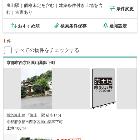
嵐山駅｜価格未定を含む｜建築条件付き土地を含
条件変更
む｜古家あり
おすすめ順
検索条件保存
通知設定
1
件
すべての物件をチェックする
京都市西京区嵐山薬師下町
阪急嵐山線 「嵐山」駅 徒歩14分
京都府京都市西京区嵐山薬師下町
土地
100m
2