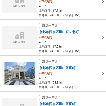
4,798万円
る
4LDK
・
土地面積 117.71m
2
条
阪急嵐山線 「嵐山」駅 徒歩15分
件
を
新築一戸建て
マ
京都市西京区嵐山宮ノ北町
イ
4,898万円
ペ
4LDK
ー
土地面積 117.93m
2
ジ
阪急嵐山線 「嵐山」駅 徒歩15分
に
保
新築一戸建て
存
京都市西京区嵐山茶尻町
す
4,898万円
る
4LDK
土地面積 164.31m
2
阪急嵐山線 「嵐山」駅 徒歩5分
新築一戸建て
京都市西京区嵐山茶尻町