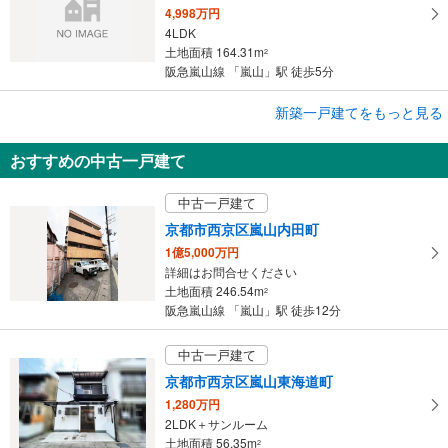
4,998万円
4LDK
土地面積 164.31m
2
阪急嵐山線 「嵐山」駅 徒歩5分
新築一戸建てをもっと見る
新築一戸建て
京都市西京区嵐山茶尻町
おすすめの中古一戸建て
5,098万円
4LDK
中古一戸建て
土地面積 164.53m
2
阪急嵐山線 「嵐山」駅 徒歩5分
京都市西京区嵐山内田町
1億5,000万円
詳細はお問合せください
土地面積 246.54m
2
阪急嵐山線 「嵐山」駅 徒歩12分
中古一戸建て
京都市西京区嵐山東海道町
1,280万円
2LDK＋サンルーム
土地面積 56.35m
2