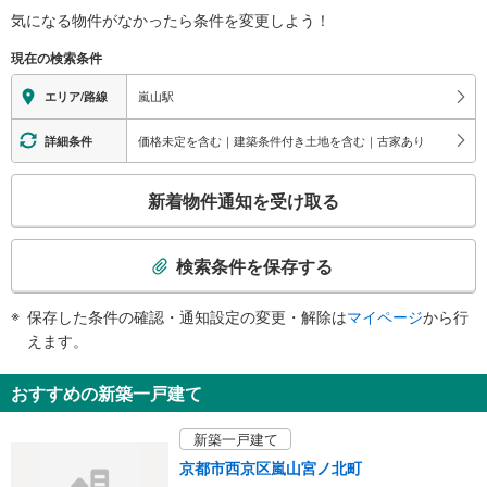
気になる物件がなかったら
条件を変更しよう！
※段差なしでの移動経路
（○：有り △：要駅員設備 ×：無し）
現在の検索条件
地上⇔改札⇔ホーム：○
トイレ
嵐山駅
エリア/路線
《車椅子対応》《ベビーベッド》
・改札内
価格未定を含む｜建築条件付き土地を含む｜古家あり
詳細条件
スロープ
こ
・ホーム⇔改札
新着物件通知を受け取る
・改札内トイレ前
の
その他
検
索
・ＡＥＤ
検索条件を保存する
・盲導鈴
条
件
保存した条件の確認・通知設定の変更・解除は
マイページ
から行
で
えます。
通
知
おすすめの新築一戸建て
を
受
新築一戸建て
け
京都市西京区嵐山宮ノ北町
取