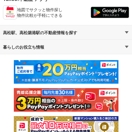
地図でサクッと物件探し
物件比較が手軽にできる
高松駅、高松築港駅の不動産情報を探す
暮らしのお役立ち情報
不動産・住宅
賃貸住宅
マンションカタログ
教えて！住まいの先生
新築マンション
中古マンション
新築一戸建て
中古一戸建て
注文住宅
土地
売却査定