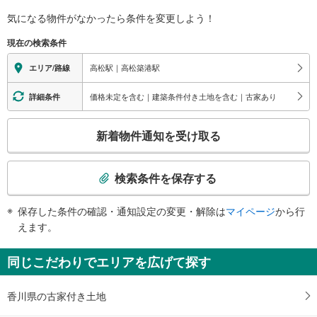
バリアフリー状況
ん高松築港駅、タクシーのりば
気になる物件がなかったら
条件を変更しよう！
※段差なしでの移動経路
南口
（○：有り △：要駅員設備 ×：無し）
現在の検索条件
みどりの窓口、ＪＲ四国旅行センター、駅レンタカー、高速バスのりば
地上⇔改札⇔ホーム：○
トイレ
高松駅｜高松築港駅
エリア/路線
《車椅子対応》
・改札外
価格未定を含む｜建築条件付き土地を含む｜古家あり
詳細条件
その他
こ
・ＡＥＤ
新着物件通知を受け取る
の
検
索
検索条件を保存する
条
件
保存した条件の確認・通知設定の変更・解除は
マイページ
から行
で
えます。
通
知
同じこだわりでエリアを広げて探す
を
受
香川県の古家付き土地
け
取