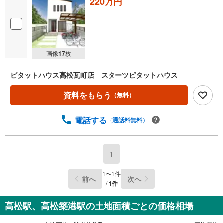
220万円
画像
17
枚
ピタットハウス高松瓦町店 スターツピタットハウス
資料をもらう
（無料）
電話する
（通話料無料）
1
1
〜
1
件
前へ
次へ
/
1
件
高松駅、高松築港駅の土地面積ごとの価格相場