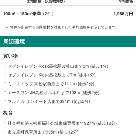
土地面積（該当物件数）
平均価格
100m
～150m
未満
（
2
件）
1,985万円
2
2
物件が所在する市区町村を対象とした平均価格を表示しています。
周辺環境
買い物
セブンイレブン Kiosk高松駅改札口まで5m (徒歩1分)
セブンイレブン Kiosk高松駅まで7m (徒歩1分)
ミニストップ 高松駅前店まで111m (徒歩2分)
エースワン JR高松オルネ店まで103m (徒歩2分)
マルナカ サンポート店まで391m (徒歩5分)
教育
社会福祉法人松福福祉会城東保育園まで927m (徒歩12分)
市立扇町保育所まで935m (徒歩12分)