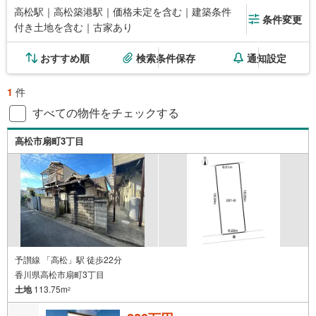
高松駅｜高松築港駅｜価格未定を含む｜建築条件
条件変更
付き土地を含む｜古家あり
おすすめ順
検索条件保存
通知設定
1
件
すべての物件をチェックする
高松市扇町3丁目
予讃線 「高松」駅 徒歩22分
香川県高松市扇町3丁目
土地
113.75m
2