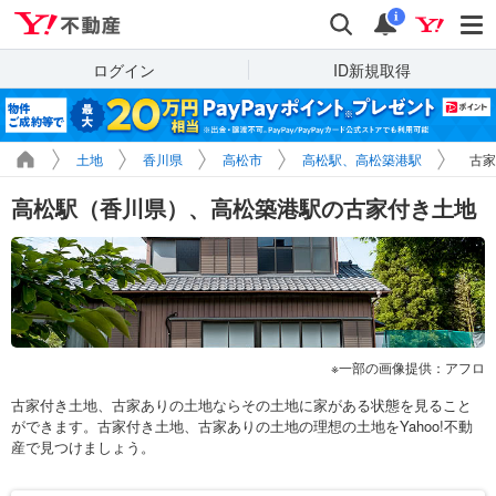
Yahoo!不動産
検索
通知
i
ログイン
ID新規取得
土地
香川県
高松市
高松駅、高松築港駅
古家
高松駅（香川県）、高松築港駅の古家付き土地
一部の画像提供：アフロ
古家付き土地、古家ありの土地ならその土地に家がある状態を見ること
ができます。古家付き土地、古家ありの土地の理想の土地をYahoo!不動
産で見つけましょう。