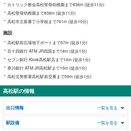
カトリック教会高松聖母幼稚園まで836m (徒歩11分)
高松聖母幼稚園まで838m (徒歩11分)
高松市立新番丁小学校まで761m (徒歩10分)
施設
高松駅前広場地下ポートまで57m (徒歩1分)
百十四銀行 ATM JR四国まで14m (徒歩1分)
セブン銀行 Kiosk高松駅店まで14m (徒歩1分)
香川銀行 ATM JR高松駅まで15m (徒歩1分)
高松北警察署高松駅前交番まで59m (徒歩1分)
高松駅の情報
出口情報
一覧を見る
東口
駅設備
一覧を見る
高松港方面（フェリー・客船のりば）、路線バスのりば、ＪＲホテルクレメン
ト高松、高松シンボルタワー（サンポートホール高松・国際会議場）、ことで