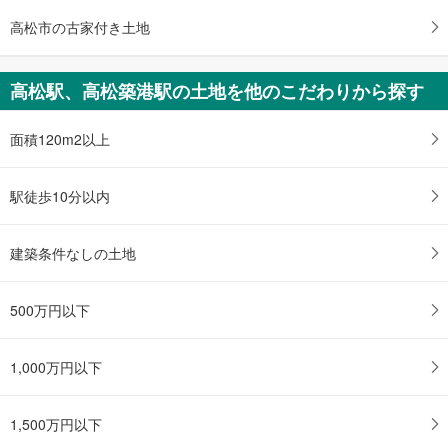
る
高松市の古家付き土地
・
条
件
高松駅、高松築港駅の土地を他のこだわりから探す
を
マ
面積120m2以上
イ
ペ
ー
駅徒歩10分以内
ジ
に
建築条件なしの土地
保
存
す
500万円以下
る
1,000万円以下
1,500万円以下