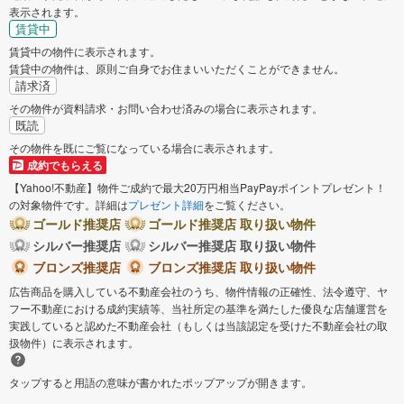
表示されます。
賃貸中
賃貸中の物件に表示されます。
賃貸中の物件は、原則ご自身でお住まいいただくことができません。
請求済
その物件が資料請求・お問い合わせ済みの場合に表示されます。
既読
その物件を既にご覧になっている場合に表示されます。
成約でもらえる
【Yahoo!不動産】物件ご成約で最大20万円相当PayPayポイントプレゼント！
の対象物件です。詳細は
プレゼント詳細
をご覧ください。
ゴールド推奨店
ゴールド推奨店 取り扱い物件
シルバー推奨店
シルバー推奨店 取り扱い物件
ブロンズ推奨店
ブロンズ推奨店 取り扱い物件
広告商品を購入している不動産会社のうち、物件情報の正確性、法令遵守、ヤ
フー不動産における成約実績等、当社所定の基準を満たした優良な店舗運営を
実践していると認めた不動産会社（もしくは当該認定を受けた不動産会社の取
扱物件）に表示されます。
タップすると用語の意味が書かれたポップアップが開きます。