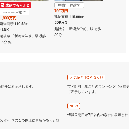
中古一戸建て
成約でもらえる
成約でも
営地下鉄東山線
(
19
)
名古屋市営地下鉄名城線
(
24
)
799万円
中古一戸建て
中古一戸
建物面積 119.66m
2
1,899万円
1,429万円
営地下鉄桜通線
(
12
)
名古屋市営地下鉄上飯田線
(
4
)
5DK＋S
建物面積 119.52m
建物面積 83.
2
越後線 「新潟大学前」駅 徒歩
4LDK
3SLDK
地下鉄烏丸線
(
15
)
京都市営地下鉄東西線
(
12
)
20分
越後線 「新潟大学前」駅 徒歩
越後線 「新
tro今里筋線
(
0
)
OsakaMetro御堂筋線
(
2
)
38分 他
20分
tro四つ橋線
(
0
)
OsakaMetro中央線
(
2
)
tro堺筋線
(
0
)
神戸市営地下鉄西神・山手線
(
1
)
下鉄空港線
(
5
)
福岡市地下鉄箱崎線
(
3
)
人気物件TOP10入り
の物件に表示されます。
市区町村・駅ごとのランキング（火曜更新
0
)
函館市電
(
0
)
て表示しています。
りび鉄道
(
0
)
わたらせ渓谷鐵道
(
9
)
NEW
行
(
17
)
会津鉄道
(
1
)
情報公開日が7日以内の場合に表示され
はそのうちの１つ以上に更新があった場
縦貫鉄道
(
0
)
しなの鉄道北しなの線
(
3
)