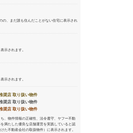
しなの鉄道
(
172
)
津軽鉄道
(
0
)
のの、まだ誰も住んだことがない住宅に表示され
三陸鉄道リアス線
(
0
)
仙台空港アクセス線
(
8
)
に表示されます。
松本電鉄上高地線
(
3
)
関東鉄道常総線
(
8
)
銚子電気鉄道
(
0
)
に表示されます。
上信電鉄上信線
(
6
)
推奨店 取り扱い物件
埼玉新都市交通伊奈線
(
23
)
推奨店 取り扱い物件
京成成田高速鉄道アクセス線
(
0
)
推奨店 取り扱い物件
うち、物件情報の正確性、法令遵守、ヤフー不動
京成千葉線
(
5
)
準を満たした優良な店舗運営を実践していると認
京成松戸線
(
5
)
受けた不動産会社の取扱物件）に表示されます。