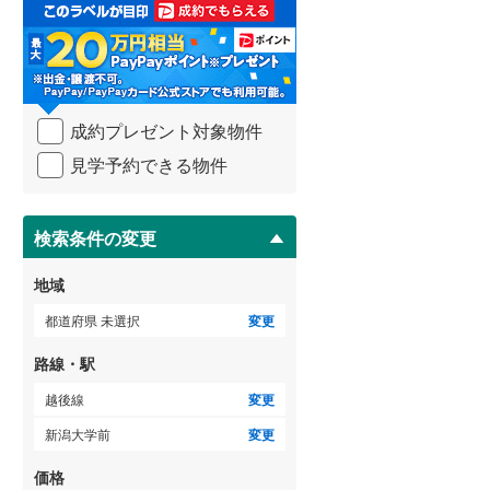
取
る
武蔵野線
(
43
)
・
条
横須賀線
(
18
)
件
を
青梅線
(
18
)
成約プレゼント対象物件
マ
イ
小海線
(
27
)
見学予約できる物件
ペ
ー
京浜東北線
(
25
)
ジ
に
検索条件の変更
総武線
(
12
)
保
存
御殿場線
(
23
)
地域
す
る
中央本線（JR東海）
(
61
)
都道府県 未選択
変更
太多線
(
20
)
路線・駅
名松線
(
2
)
越後線
変更
新潟大学前
変更
東海道本線（JR西日本）
(
45
)
価格
小浜線
(
0
)