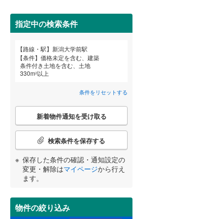
田沢湖線
(
1
)
指定中の検索条件
八戸線
(
0
)
磐越西線
(
6
)
詳しく見る
路線・駅
新潟大学前駅
宮崎
鹿児島
沖縄
条件
価格未定を含む、建築
陸羽西線
(
0
)
条件付き土地を含む、土地
330
m
以上
2
左沢線
(
2
)
条件をリセットする
津軽線
(
0
)
する
る
条件をリセットする
条件をリセットする
条件をリセットする
条件をリセットする
条件をリセットする
条件をリセットする
こ
信越本線
(
13
)
新着物件通知を受け取る
の
検
弥彦線
(
0
)
索
検索条件を保存する
条
総武本線
(
99
)
件
保存した条件の確認・通知設定の
で
変更・解除は
マイページ
から行え
通
ます。
京葉線
(
0
)
知
を
久留里線
(
35
)
受
物件の絞り込み
け
山手線
(
0
)