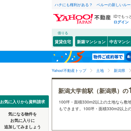
ハチにも権利がある？ ペルーの新しいルー
IDでもっ
ログイン
借りる
北海道
JR
北海道
函館本線
(
こだわり条件
配置、向き、
賃貸住宅
新築マンション
中古マンシ
石勝線
(
0
)
前道6m
東北
青森
根室本線
(
(
0
)
(
0
)
(
0
平坦地
（
関東
東京
石北本線
(
Yahoo!不動産トップ
土地
新潟県
販売、価格、
常磐線
(
13
信越・北陸
新潟
更地渡し
新潟大学前駅（新潟県）の
(
0
)
(
0
)
(
1
高崎線
(
45
東海
愛知
お気に入りから資料請求
100坪・面積330m2以上の土地な
立地
両毛線
(
10
もできます。100坪・面積330m2以上
烏山線
(
24
気になる物件を
最寄りの
近畿
大阪
お気に入りに
(
0
)
(
1
)
(
0
石巻線
(
20
追加してみましょう
オンライン対