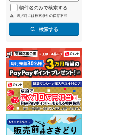
北海道新幹線
(
0
)
物件名のみで検索する
選択時には検索条件の保存不可
山形新幹線
(
37
)
東海道新幹線
(
65
)
検索する
九州新幹線
(
29
)
札幌市営地下鉄東豊線
(
1
)
東京メトロ銀座線
(
1
)
東京メトロ日比谷線
(
2
)
東京メトロ有楽町線
(
3
)
東京メトロ副都心線
(
2
)
都営新宿線
(
6
)
横浜市営地下鉄グリーンライン
(
1
)