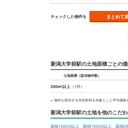
南武線
(
2
)
まとめて
チェックした物件を
横浜線
(
47
相模線
(
43
五日市線
(
篠ノ井線
(
常磐線（
新潟大学前駅の土地面積ごとの価
伊東線
(
25
土地面積（該当物件数）
身延線
(
57
250m
以上
（
1
件）
2
武豊線
(
7
)
物件が所在する市区町村を対象とした平均価格
関西本線（
新潟大学前駅の土地を他のこだわ
参宮線
(
0
)
大糸線（J
面積120m2以上
面積150m2以上
面積2