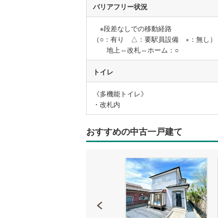
バリアフリー状況
後藤寺線
(
東北新幹
※段差なしでの移動経路
（○：有り △：要駅員設備 ×：無し）
秋田新幹
地上⇔改札⇔ホーム：○
山陽新幹
トイレ
西九州新
《多機能トイレ》
・改札内
地下鉄
札幌市営
仙台市地
おすすめの中古一戸建て
東京メト
東京メト
東京メト
都営浅草
都営大江