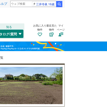
ヘルプ
三井寺眞 16歳
検索
お気に入り
最近見た
マイ
知る
物件
物件
ページ
千歳線
(
2
)
タログ/質問
日高本線
(
0
)
南道路
（
0
）
福島
宗谷本線
(
0
)
(
0
)
(
0
)
(
0
)
古家あり
（
0
）
栃木
群馬
山梨
東北本線
(
207
)
一覧
川越線
(
15
)
内野西が丘
(
0
)
(
0
)
吾妻線
(
20
)
(
0
)
日光線
(
28
)
仙石線
(
30
)
小学校まで1km以内
（
0
）
和歌山
大船渡線
(
1
)