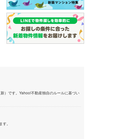
らえる
成約でもらえる
成約でもらえる
名古屋市営地下鉄鶴舞線
(
13
)
建て
中古一戸建て
中古一戸建て
1,599万円
1,499万円
名古屋市営地下鉄名港線
(
4
)
62m
建物面積 197.44m
建物面積 93.57m
2
2
2
5LDK
3LDK
OsakaMetro長堀鶴見緑地線
(
0
)
潟大学前」駅 徒歩
越後線 「新潟大学前」駅 徒歩
越後線 「新潟大学前」駅
OsakaMetro谷町線
(
2
)
31分 他
18分
OsakaMetro千日前線
(
0
)
神戸市営地下鉄海岸線
(
0
)
福岡市地下鉄七隈線
(
10
)
）です。Yahoo!不動産独自のルールに基づい
函館市電宝来・谷地頭線
(
0
)
真岡鐵道
(
2
)
山形鉄道フラワー長井線
(
0
)
ます。
えちごトキめき鉄道妙高はねうまラ
イン
(
1
)