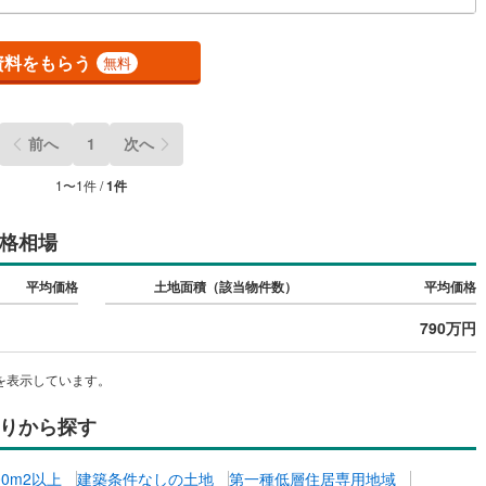
鶴見線
(
2
)
資料をもらう
無料
)
根岸線
(
4
)
)
中央本線（JR東日本）
(
95
)
前へ
1
次へ
12
)
八高線
(
34
)
1
〜
1
件 /
1
件
5
)
大糸線（JR東日本）
(
9
)
各駅停車）
(
16
)
埼京線
(
13
)
格相場
)
東海道本線（JR東海）
(
194
)
平均価格
土地面積（該当物件数）
平均価格
)
飯田線
(
69
)
790万円
高山本線（JR東海）
(
14
)
を表示しています。
JR東海）
(
16
)
紀勢本線（JR東海）
(
2
)
りから探す
博多南線
(
2
)
R西日本）
(
0
)
北陸本線
(
4
)
00m2以上
建築条件なしの土地
第一種低層住居専用地域