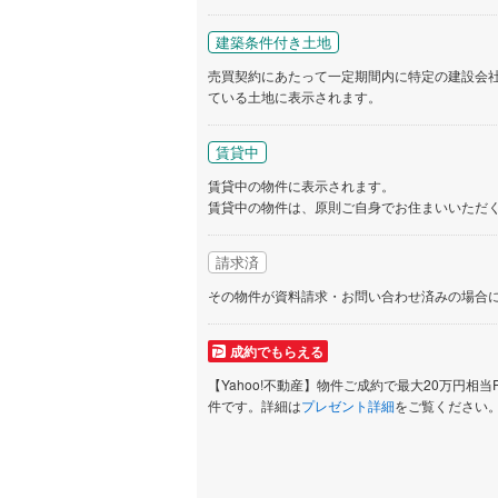
いすみ鉄
建築条件付き土地
IGRいわ
売買契約にあたって一定期間内に特定の建設会
ている土地に表示されます。
弘南鉄道
賃貸中
由利高原
賃貸中の物件に表示されます。
長野電鉄
賃貸中の物件は、原則ご自身でお住まいいただ
宇都宮ラ
請求済
鹿島臨海
その物件が資料請求・お問い合わせ済みの場合
小湊鐵道
(
成約でもらえる
上毛電気
【Yahoo!不動産】物件ご成約で最大20万円相当
流鉄流山
件です。詳細は
プレゼント詳細
をご覧ください
京成本線
(
京成金町