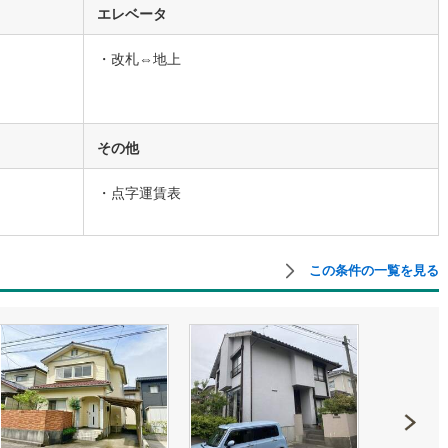
エレベータ
5
)
宮崎空港線
(
1
)
線
(
76
)
上越新幹線
(
17
)
・改札⇔地上
線
(
20
)
北陸新幹線
(
100
)
線
(
32
)
北陸新幹線（JR西日本）
(
3
)
その他
幹線
(
1
)
・点字運賃表
地下鉄南北線
(
2
)
札幌市営地下鉄東西線
(
1
)
下鉄南北線
(
45
)
仙台市地下鉄東西線
(
14
)
この条件の一覧を見る
ロ丸ノ内線
(
2
)
東京メトロ丸ノ内方南支線
(
0
)
ロ東西線
(
3
)
東京メトロ千代田線
(
5
)
ロ半蔵門線
(
1
)
東京メトロ南北線
(
2
)
線
(
6
)
都営三田線
(
1
)
戸線
(
1
)
横浜市営地下鉄ブルーライン
(
13
)