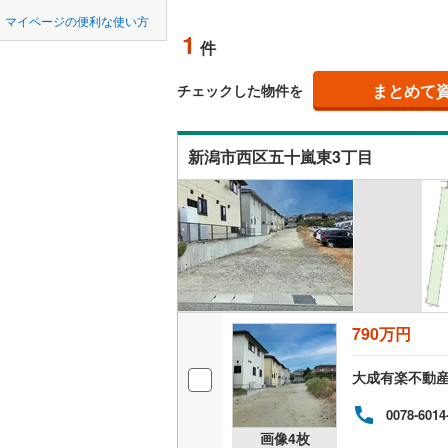
中国
鳥取
北上線
(
1
)
マイページの便利な使い方
オンライ
1
件
山田線
(
1
)
四国
徳島
大湊線
(
0
)
まとめて
オンライ
チェックした物件を
九州・沖縄
福岡
只見線
(
1
)
新潟市西区五十嵐東3丁目
奥羽本線
(
男鹿線
(
1
)
0
0
0
0
0
0
該当物件
該当物件
該当物件
該当物件
該当物件
該当物件
件
件
件
件
件
件
羽越本線
(
飯山線
(
0
)
湘南新宿
790万円
(
95
)
外房線
(
12
大成有楽不動
成田線
(
17
0078-6014
画像
4
枚
東金線
(
36