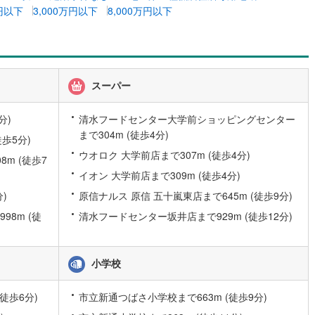
万円以下
3,000万円以下
8,000万円以下
2
)
七尾線
(
2
)
高山本線（JR西日本）
(
0
)
JR西日本）
(
27
)
湖西線
(
58
)
スーパー
福知山線
(
28
)
分)
清水フードセンター大学前ショッピングセンター
14
)
播但線
(
29
)
まで304m (徒歩4分)
歩5分)
津山線
(
3
)
ウオロク 大学前店まで307m (徒歩4分)
m (徒歩7
イオン 大学前店まで309m (徒歩4分)
伯備線
(
9
)
)
原信ナルス 原信 五十嵐東店まで645m (徒歩9分)
)
呉線
(
11
)
8m (徒
清水フードセンター坂井店まで929m (徒歩12分)
山口線
(
2
)
0
)
美祢線
(
0
)
小学校
因美線
(
6
)
徒歩6分)
市立新通つばさ小学校まで663m (徒歩9分)
草津線
(
13
)