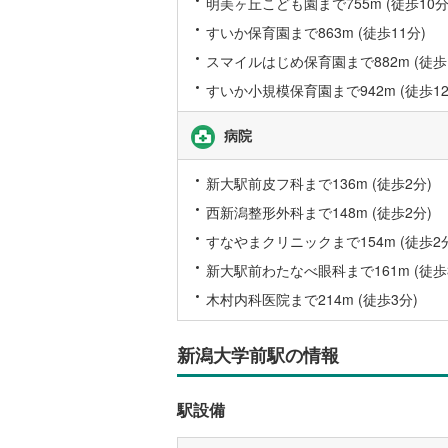
明美ヶ丘こども園まで755m (徒歩10分
桜井線
(
14
すいか保育園まで863m (徒歩11分)
スマイルはじめ保育園まで882m (徒歩1
阪和線
(
21
すいか小規模保育園まで942m (徒歩12
おおさか
病院
内子線
(
0
)
鳴門線
(
1
)
新大駅前皮フ科まで136m (徒歩2分)
土讃線
(
7
)
西新潟整形外科まで148m (徒歩2分)
すなやまクリニックまで154m (徒歩2
鹿児島本
新大駅前わたなべ眼科まで161m (徒歩
三角線
(
3
)
木村内科医院まで214m (徒歩3分)
長崎本線
(
新潟大学前駅の情報
佐世保線
(
豊肥本線
(
駅設備
日南線
(
6
)