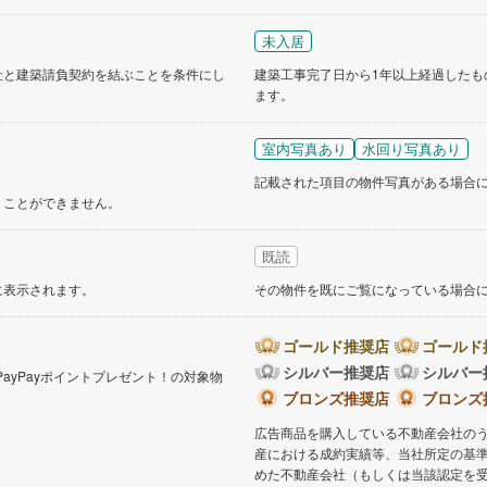
道
(
9
)
北越急行ほくほく線
(
0
)
未入居
て銀河鉄道
(
1
)
青い森鉄道
(
1
)
社と建築請負契約を結ぶことを条件にし
建築工事完了日から1年以上経過したも
ます。
弘南線
(
0
)
弘南鉄道大鰐線
(
0
)
室内写真あり
水回り写真あり
鉄道鳥海山ろく線
(
1
)
福島交通飯坂線
(
6
)
記載された項目の物件写真がある場合
長野線
(
3
)
上田電鉄別所線
(
2
)
くことができません。
イトレール
(
23
)
関東鉄道竜ケ崎線
(
3
)
既読
鉄道大洗鹿島線
(
43
)
ひたちなか海浜鉄道湊線
(
4
)
に表示されます。
その物件を既にご覧になっている場合
22
)
千葉都市モノレール
(
7
)
ゴールド推奨店
ゴールド
鉄道上毛線
(
53
)
秩父鉄道
(
12
)
シルバー推奨店
シルバー
PayPayポイントプレゼント！の対象物
線
(
1
)
つくばエクスプレス
(
18
)
。
ブロンズ推奨店
ブロンズ
広告商品を購入している不動産会社の
24
)
京成押上線
(
1
)
産における成約実績等、当社所定の基
線
(
2
)
京成千原線
(
1
)
めた不動産会社（もしくは当該認定を