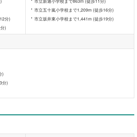
)
市立新通小学校まで863m (徒歩11分)
)
片町線
(
6
)
市立五十嵐小学校まで1,209m (徒歩16分)
2分)
市立坂井東小学校まで1,441m (徒歩19分)
)
関西空港線
(
1
)
分)
東線
(
0
)
本四備讃線
(
2
)
予土線
(
0
)
徳島線
(
2
)
土讃線
(
2
)
分)
線
(
158
)
香椎線
(
4
)
3分)
肥薩線
(
0
)
5
)
唐津線
(
0
)
0
)
大村線
(
1
)
24
)
日豊本線
(
122
)
吉都線
(
8
)