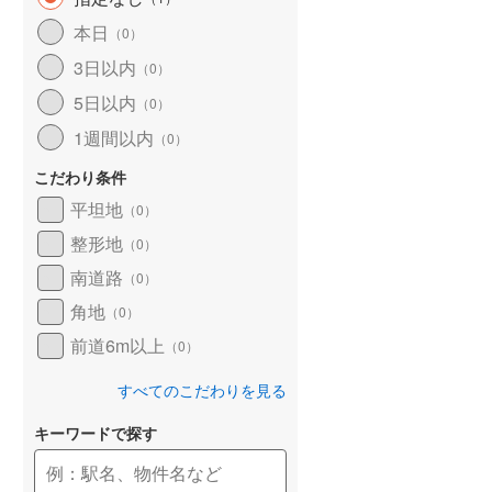
和歌山線
(
42
)
本日
（
0
）
3日以内
東西線
(
0
)
（
0
）
5日以内
（
0
）
予讃線
(
11
)
1週間以内
（
0
）
高徳線
(
12
)
こだわり条件
牟岐線
(
2
)
平坦地
（
0
）
山陽本線（JR九州）
(
3
)
整形地
（
0
）
篠栗線
(
5
)
南道路
（
0
）
角地
指宿枕崎線
(
48
)
（
0
）
前道6m以上
（
0
）
筑肥線
(
8
)
すべてのこだわりを見る
久大本線
(
23
)
キーワードで探す
日田彦山線
(
6
)
筑豊本線
(
24
)