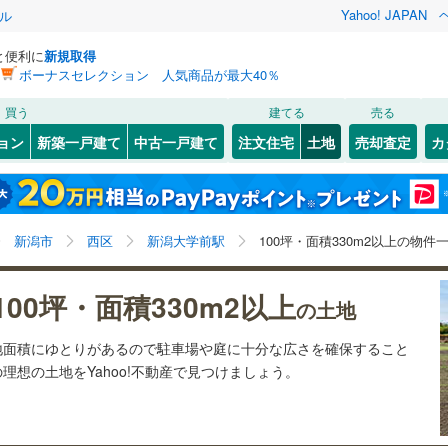
Yahoo! JAPAN
ル
と便利に
新規取得
ボーナスセレクション 人気商品が最大40％
検索条件を保存しました
買う
建てる
売る
12
)
札沼線
(
0
)
建ち方、日当たり
ョン
新築一戸建て
中古一戸建て
注文住宅
土地
売却査定
カ
この検索条件の新着物件通知は、
マイページ
から設定できます。
室蘭本線
(
4
)
以上
（
0
）
角地
（
0
）
岩手
宮城
秋田
山形
7
)
富良野線
(
0
)
小木ノ城
)
(
0
)
(
0
)
(
0
)
(
0
)
(
0
)
0
）
整形地
（
0
）
(
0
)
新潟大学前駅、価格未定を含む、建築条件付き土地を含
神奈川
埼玉
千葉
茨城
1
)
釧網本線
(
0
)
新潟市
西区
新潟大学前駅
100坪・面積330m2以上の物件
む、土地330
m
以上
2
契約、入居関連など
8
)
水郡線
(
49
)
長野
富山
石川
福井
100坪・面積330m2以上
（
0
）
第一種低層住居専用地域
（
1
）
の土地
)
(
0
)
(
0
)
(
0
)
(
0
)
(
0
)
(
0
)
)
上越線
(
20
)
閉じる
閉じる
お気に入りリストを見る
お気に入りリストを見る
閉じる
閉じる
岐阜
静岡
三重
ら敷地面積にゆとりがあるので駐車場や庭に十分な広さを確保すること
検索条件を保存する
6
)
水戸線
(
9
)
の理想の土地をYahoo!不動産で見つけましょう。
)
仙山線
(
19
)
マイページ
駅が始発駅
（
0
）
海まで2km以内
（
0
）
兵庫
京都
滋賀
奈良
)
(
0
)
(
0
)
(
0
)
(
1
)
(
0
)
(
0
)
)
気仙沼線
(
3
)
応