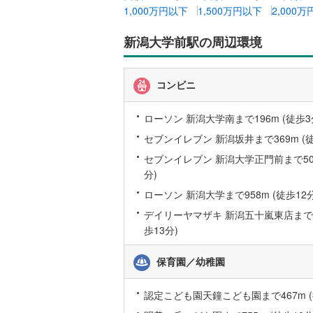
1,000万円以下
1,500万円以下
2,000
越美北線
(
新潟大学前駅の周辺環境
氷見線
(
1
)
紀勢本線（
コンビニ
桜島線
(
0
)
ローソン 新潟大学南まで196m (徒歩3
加古川線
(
セブンイレブン 新潟坂井まで369m (徒
赤穂線
(
8
)
セブンイレブン 新潟大学正門前まで508
分)
宇野線
(
8
)
ローソン 新潟大学まで958m (徒歩12分
福塩線
(
25
デイリーヤマザキ 新潟五十嵐東店まで99
岩徳線
(
1
)
歩13分)
小野田線
(
保育園／幼稚園
舞鶴線
(
0
)
認定こども園天鐘こども園まで467m (
木次線
(
1
)