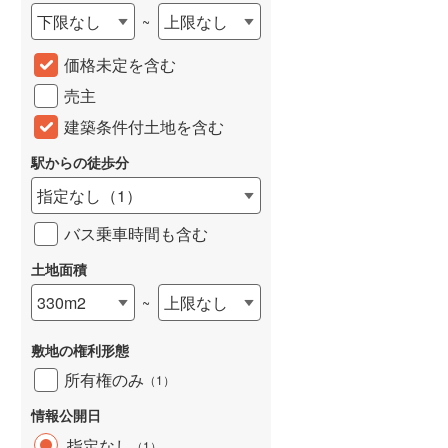
下限なし
上限なし
~
城端線
(
0
)
価格未定を含む
関西本線（JR西日本）
(
29
)
売主
大阪環状線
(
0
)
建築条件付土地を含む
山陽本線（JR西日本）
(
70
)
駅からの徒歩分
姫新線
(
26
)
指定なし
（
1
）
吉備線
(
4
)
バス乗車時間も含む
芸備線
(
8
)
土地面積
可部線
(
8
)
330m2
上限なし
~
宇部線
(
0
)
敷地の権利形態
山陰本線
(
45
)
所有権のみ
（
1
）
境線
(
3
)
情報公開日
奈良線
(
14
)
指定なし
（
1
）