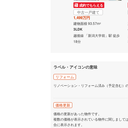
成約でもらえる
成約でもらえる
名古屋市
中古一戸建て
中古一戸建て
1,599万円
1,499万円
名古屋市
建物面積 197.44m
建物面積 93.57m
2
2
5LDK
3LDK
京都市営
駅 徒歩
越後線 「新潟大学前」駅 徒歩
越後線 「新潟大学前」駅 徒歩
OsakaMe
31分 他
18分
OsakaMe
OsakaMe
ラベル・アイコンの意味
福岡市地
リフォーム
リノベーション・リフォーム済み（予定含む）
私鉄・その他
札幌市電
(
道南いさ
価格更新
阿武隈急
価格の更新があった物件です。
複数の価格が表示されている物件に関しまして
秋田内陸
合に表示されます。