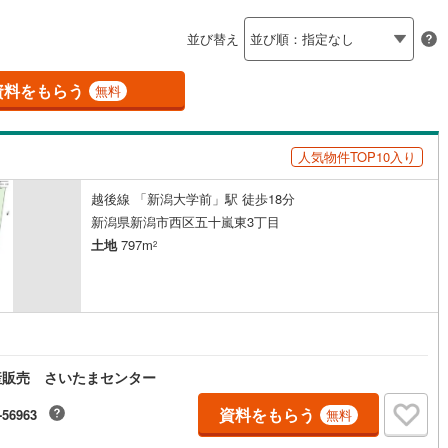
島根
岡山
広島
山口
釜石線
(
0
)
ン内見(相談)可
（
0
）
IT重説可
（
0
）
並び替え
花輪線
(
0
)
香川
愛媛
高知
保存した条件を見る
磐越東線
(
4
)
資料をもらう
ン対応とは？
無料
佐賀
長崎
熊本
大分
陸羽東線
(
14
)
人気物件TOP10入り
15
)
米坂線
(
0
)
越後線 「新潟大学前」駅 徒歩18分
五能線
(
0
)
この条件で検索する
この条件で検索する
この条件で検索する
この条件で検索する
この条件で検索する
この条件で検索する
市区町村以下を選択
市区町村を選択す
駅を選択する
新潟県新潟市西区五十嵐東3丁目
4
)
白新線
(
2
)
土地
797m
2
越後線
(
3
)
ライン（宇都宮～逗子）
湘南新宿ライン（前橋～小田原）
(
69
)
3
)
内房線
(
128
)
産販売 さいたまセンター
)
鹿島線
(
2
)
資料をもらう
-56963
無料
)
東海道本線
(
43
)