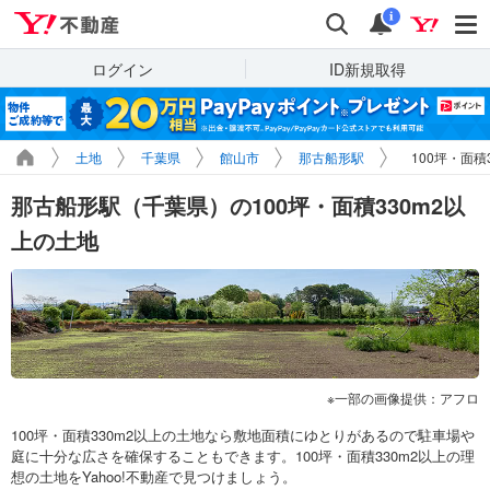
Yahoo!不動産
検索
通知
i
ログイン
ID新規取得
土地
千葉県
館山市
那古船形駅
100坪・面積
那古船形駅（千葉県）の100坪・面積330m2以
上の土地
一部の画像提供：アフロ
100坪・面積330m2以上の土地なら敷地面積にゆとりがあるので駐車場や
庭に十分な広さを確保することもできます。100坪・面積330m2以上の理
想の土地をYahoo!不動産で見つけましょう。