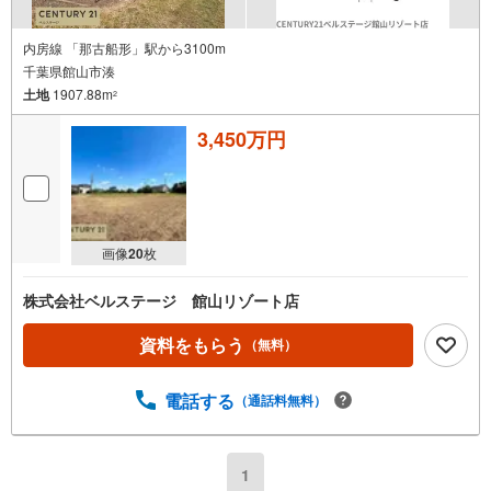
内房線 「那古船形」駅から3100m
千葉県館山市湊
土地
1907.88m
2
3,450万円
画像
20
枚
株式会社ベルステージ 館山リゾート店
資料をもらう
（無料）
電話する
（通話料無料）
1