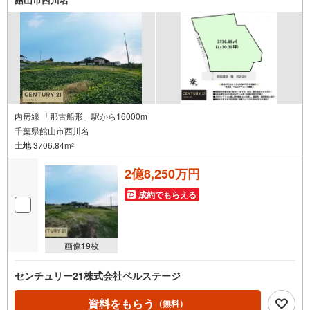
内房線 「那古船形」駅から16000m
千葉県館山市西川名
土地
3706.84m
2
2億8,250万円
成約でもらえる
画像
19
枚
センチュリー21株式会社ベルステージ
資料をもらう
（無料）