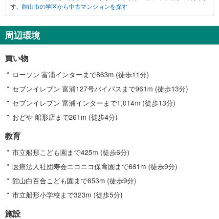
す。
館山市の学区から中古マンションを探す
に
関
す
周辺環境
る
情
買い物
報
ローソン 富浦インターまで863m (徒歩11分)
セブンイレブン 富浦127号バイパスまで961m (徒歩13分)
セブンイレブン 富浦インターまで1,014m (徒歩13分)
おどや 船形店まで261m (徒歩4分)
教育
市立船形こども園まで425m (徒歩6分)
医療法人社団寿会ニコニコ保育園まで661m (徒歩9分)
館山白百合こども園まで653m (徒歩9分)
市立船形小学校まで323m (徒歩5分)
施設