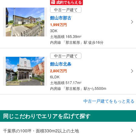
成約でもらえる
中古一戸建て
館山市那古
1,999万円
3DK
土地面積 165.39m
2
内房線 「那古船形」駅 徒歩16分
中古一戸建て
館山市北条
2,800万円
6LDK
土地面積 517.17m
2
内房線 「那古船形」駅から5500m
中古一戸建てをもっと見る
中古一戸建て
館山市北条
同じこだわりでエリアを広げて探す
1,480万円
3LDK
土地面積 191.37m
2
千葉県の100坪・面積330m2以上の土地
内房線 「那古船形」駅から4300m