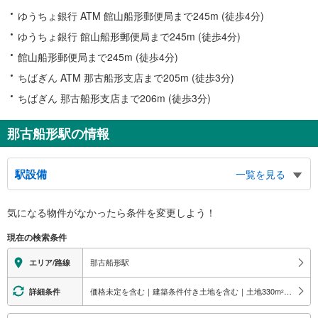
ゆうちょ銀行 ATM 館山船形郵便局まで245m (徒歩4分)
ゆうちょ銀行 館山船形郵便局まで245m (徒歩4分)
館山船形郵便局まで245m (徒歩4分)
ちばぎん ATM 那古船形支店まで205m (徒歩3分)
ちばぎん 那古船形支店まで206m (徒歩3分)
那古船形駅の情報
駅設備
一覧を見る
バリアフリー状況
気になる物件がなかったら
条件を変更しよう！
※段差なしでの移動経路
（○：有り △：要駅員設備 ×：無し）
現在の検索条件
地上⇔改札：○
改札⇔ホーム：×
那古船形駅
エリア/路線
価格未定を含む｜建築条件付き土地を含む｜土地330
m
以上
詳細条件
2