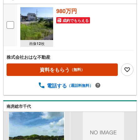
980万円
成約でもらえる
画像
12
枚
株式会社おはな不動産
資料をもらう
（無料）
電話する
（通話料無料）
南房総市千代