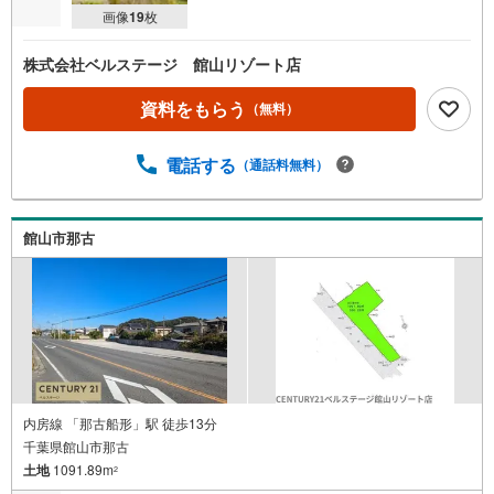
画像
19
枚
株式会社ベルステージ 館山リゾート店
資料をもらう
（無料）
電話する
（通話料無料）
館山市那古
内房線 「那古船形」駅 徒歩13分
千葉県館山市那古
土地
1091.89m
2