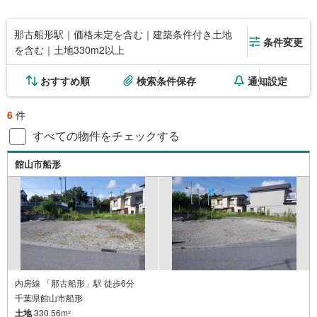
那古船形駅｜価格未定を含む｜建築条件付き土地
条件変更
を含む｜土地330m2以上
おすすめ順
検索条件保存
通知設定
6
件
すべての物件をチェックする
館山市船形
内房線 「那古船形」駅 徒歩6分
千葉県館山市船形
土地
330.56m
2