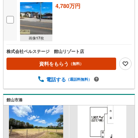
4,780万円
画像
17
枚
株式会社ベルステージ 館山リゾート店
資料をもらう
（無料）
電話する
（通話料無料）
館山市湊