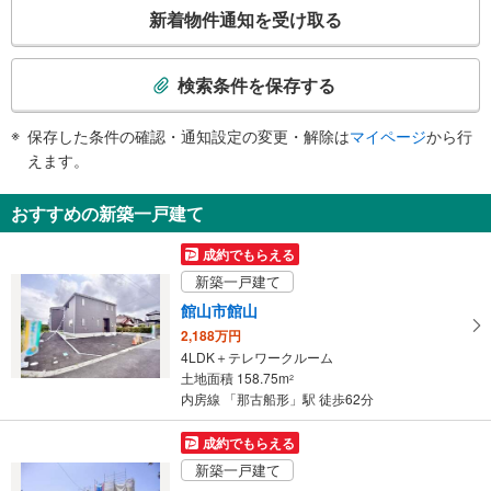
こ
新着物件通知を受け取る
の
検
索
検索条件を保存する
条
件
保存した条件の確認・通知設定の変更・解除は
マイページ
から行
で
えます。
通
知
おすすめの新築一戸建て
を
受
成約でもらえる
け
新築一戸建て
取
館山市館山
る
2,188万円
・
4LDK＋テレワークルーム
条
土地面積 158.75m
2
件
内房線 「那古船形」駅 徒歩62分
を
マ
成約でもらえる
イ
新築一戸建て
ペ