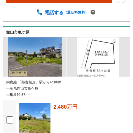
電話する
（通話料無料）
館山市亀ケ原
内房線 「那古船形」駅から4100m
千葉県館山市亀ケ原
土地
946.87m
2
2,480万円