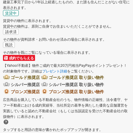
建築工事完了日から1年以上経過したものの、まだ誰も住んだことがない住宅に
表示されます。
賃貸中
賃貸中の物件に表示されます。
賃貸中の物件は、原則ご自身でお住まいいただくことができません。
請求済
その物件が資料請求・お問い合わせ済みの場合に表示されます。
既読
その物件を既にご覧になっている場合に表示されます。
成約でもらえる
【Yahoo!不動産】物件ご成約で最大20万円相当PayPayポイントプレゼント！
の対象物件です。詳細は
プレゼント詳細
をご覧ください。
ゴールド推奨店
ゴールド推奨店 取り扱い物件
シルバー推奨店
シルバー推奨店 取り扱い物件
ブロンズ推奨店
ブロンズ推奨店 取り扱い物件
広告商品を購入している不動産会社のうち、物件情報の正確性、法令遵守、ヤ
フー不動産における成約実績等、当社所定の基準を満たした優良な店舗運営を
実践していると認めた不動産会社（もしくは当該認定を受けた不動産会社の取
扱物件）に表示されます。
タップすると用語の意味が書かれたポップアップが開きます。