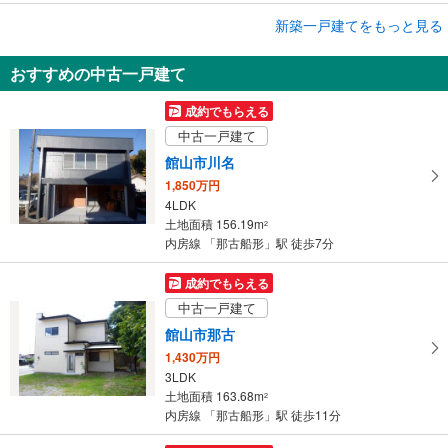
成約でもらえる
新築一戸建てをもっと見る
新築一戸建て
おすすめの中古一戸建て
館山市香
5,500万円
成約でもらえる
4LDK
中古一戸建て
土地面積 198.45m
2
内房線 「那古船形」駅から8200m
館山市川名
1,850万円
4LDK
土地面積 156.19m
2
内房線 「那古船形」駅 徒歩7分
成約でもらえる
中古一戸建て
館山市那古
1,430万円
3LDK
土地面積 163.68m
2
内房線 「那古船形」駅 徒歩11分