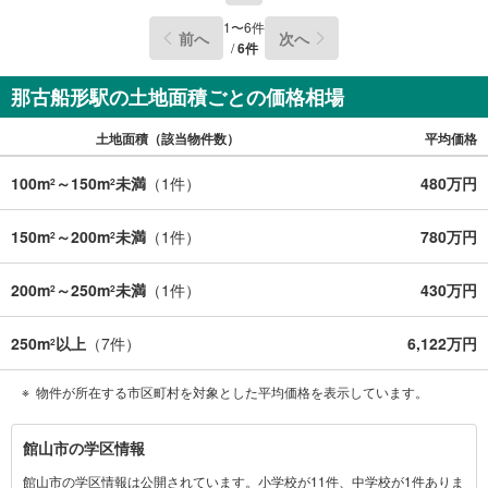
1
〜
6
件
前へ
次へ
/
6
件
那古船形駅の土地面積ごとの価格相場
土地面積（該当物件数）
平均価格
100m
～150m
未満
（
1
件）
480万円
2
2
150m
～200m
未満
（
1
件）
780万円
2
2
200m
～250m
未満
（
1
件）
430万円
2
2
250m
以上
（
7
件）
6,122万円
2
物件が所在する市区町村を対象とした平均価格を表示しています。
館
館山市の学区情報
山
館山市の学区情報は公開されています。小学校が11件、中学校が1件ありま
市