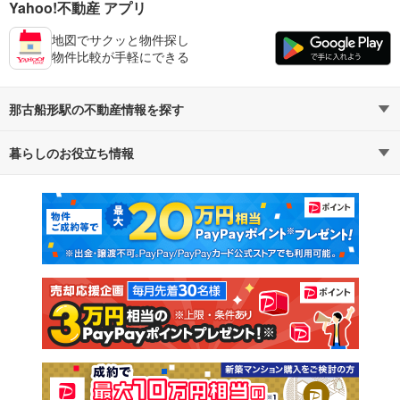
Yahoo!不動産 アプリ
地図でサクッと物件探し
物件比較が手軽にできる
那古船形駅の不動産情報を探す
暮らしのお役立ち情報
不動産・住宅
賃貸住宅
マンションカタログ
教えて！住まいの先生
新築マンション
中古マンション
新築一戸建て
中古一戸建て
注文住宅
土地
売却査定