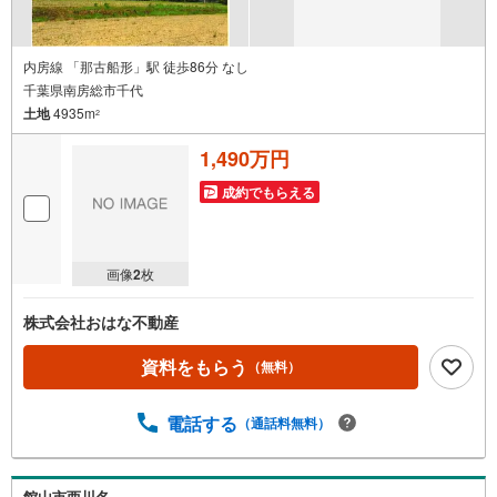
内房線 「那古船形」駅 徒歩86分 なし
千葉県南房総市千代
土地
4935m
2
1,490万円
成約でもらえる
画像
2
枚
株式会社おはな不動産
資料をもらう
（無料）
電話する
（通話料無料）
館山市西川名