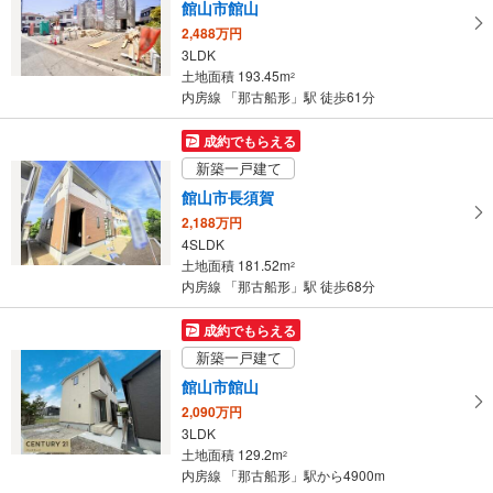
館山市館山
ー
2,488万円
ジ
3LDK
に
土地面積 193.45m
2
保
内房線 「那古船形」駅 徒歩61分
存
す
成約でもらえる
る
新築一戸建て
館山市長須賀
2,188万円
4SLDK
土地面積 181.52m
2
内房線 「那古船形」駅 徒歩68分
成約でもらえる
新築一戸建て
館山市館山
2,090万円
3LDK
土地面積 129.2m
2
内房線 「那古船形」駅から4900m