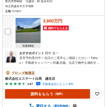
東武伊勢崎線 「北越谷」駅 徒歩42分
埼玉県越谷市大字増林
土地
1018m
2
3,800万円
成約でもらえる
画像
26
枚
おすすめポイント
田中 圭一
見学予約受付中！当日のご見学もご相談ください！Yaho
o！ 不動産キャンペーン対象店舗。当店で物件を成約する
とPayPayボーナスをプレゼント！「資料をもらう」「見学
予約をする」ボタンからお問い合わせください。【営業時
ブロンズ推奨店
間 9:30～19:00】（年末年始除く）・人気物件には特に問
株式会社エステート白馬 越谷店
い合わせが集中するため、お早めにお電話ください。「室
4.87
不動産会社レビュー 8件
内・現地を見学する」ボタンよりご予約いただくとご見学
がスムーズです。【エステート白馬 越谷店】・提携FPへの
資料をもらう
（無料）
無料個別相談サービス外部のファイナンシャルプランナー
への無料個別相談サービスや、講師を招いての無料マイホ
ームセミナーなども主催しており、大変ご好評頂いており
電話する
（通話料無料）