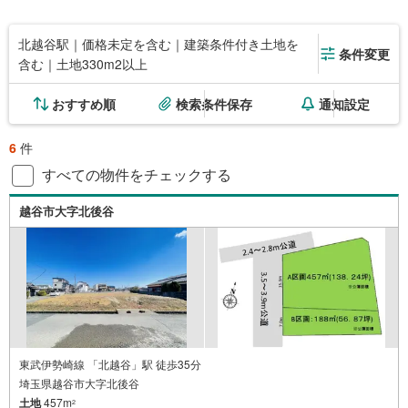
北越谷駅｜価格未定を含む｜建築条件付き土地を
条件変更
含む｜土地330m2以上
おすすめ順
検索条件保存
通知設定
6
件
すべての物件をチェックする
越谷市大字北後谷
東武伊勢崎線 「北越谷」駅 徒歩35分
埼玉県越谷市大字北後谷
土地
457m
2