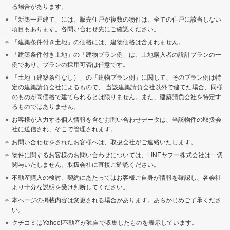
る場合があります。
「新築一戸建て」には、販売住戸が複数の物件は、全ての住戸に該当しない
項目もあります。各問い合わせ先にご確認ください。
「建築条件付き土地」の価格には、建物価格は含まれません。
「建築条件付き土地」の「建物プラン例」は、土地購入者の設計プランの一
例であり、プランの採用可否は任意です。
「土地（建築条件なし）」の「建物プラン例」に関して、そのプラン例は特
定の建築請負会社によるもので、 当該建築請負会社以外で建てた場合、同様
のものが同価格で建てられるとは限りません。また、建築請負会社を特定す
るものではありません。
お客様が入力する個人情報を含むお問い合わせデータは、当該物件の取扱会
社に送信され、そこで管理されます。
お問い合わせをされたお客様へは、取扱会社がご連絡いたします。
物件に関するお客様のお問い合わせについては、LINEヤフー株式会社は一切
関与いたしません。取扱会社に直接ご確認ください。
不動産購入の検討、契約にあたってはお客様ご自身が情報を確認し、各会社
より十分な説明を受け判断してください。
本ページの掲載内容は変更される場合があります。あらかじめご了承くださ
い。
クチコミはYahoo!不動産が独自で収集したものを表示しています。