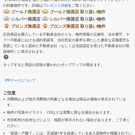
の対象物件です。詳細は
プレゼント詳細
をご覧ください。
ゴールド推奨店
ゴールド推奨店 取り扱い物件
シルバー推奨店
シルバー推奨店 取り扱い物件
ブロンズ推奨店
ブロンズ推奨店 取り扱い物件
広告商品を購入している不動産会社のうち、物件情報の正確性、法令遵守、ヤ
フー不動産における成約実績等、当社所定の基準を満たした優良な店舗運営を
実践していると認めた不動産会社（もしくは当該認定を受けた不動産会社の取
扱物件）に表示されます。
タップすると用語の意味が書かれたポップアップが開きます。
PRマークについて
ご注意
消費税および地方消費税の対象となる場合は税込み価格が表示されていま
す。
物件の写真やイラスト、CGなどは実際と異なる場合があります。
市区町村の合併などにより、地図が表示されない場合があります。ご了承く
ださい。
「新築一戸建て」には、完成後1年を経過している未入居物件が掲載されてい