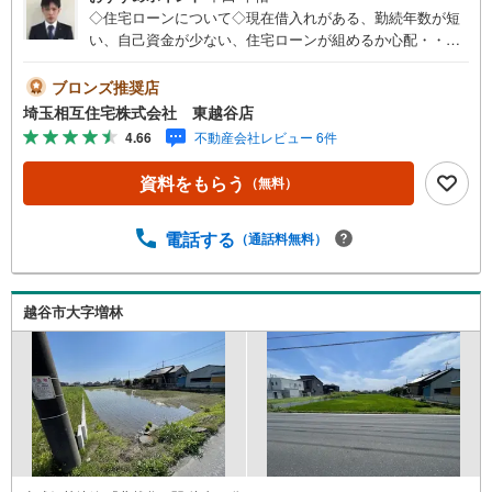
◇住宅ローンについて◇現在借入れがある、勤続年数が短
い、自己資金が少ない、住宅ローンが組めるか心配・・・
そう思われている方。当社には住宅ローン専門アドバイザ
ーおります！お気軽にご相談下さい。◇買取保証付き売却
ブロンズ推奨店
システム◇お住み替えでご自宅が売れない、不動産早期現
埼玉相互住宅株式会社 東越谷店
金化をしたい、他社に販売活動を依頼しているが売れな
4.66
不動産会社レビュー 6件
い・・・そう思われている方。一定期間で成約に至らなか
った場合、予め設定させていただいた金額で当社が買取致
資料をもらう
（無料）
します。越谷の戸建、土地、マンション買取は弊社まで！
◇ホットハート紹介制度◇お知り合いの方を新たにご紹介
いただき、ご契約になりますと素敵な特典を差し上げま
電話する
（通話料無料）
す。ご紹介者様には で10万円、ご契約者様にはダイソンサ
イクロン掃除機等をプレゼント♪（特典は当社一定基準を
設けております。詳しくはお問合せ下さい）◇お子様がい
越谷市大字増林
るお客様でも安心◇キッズスペース完備。チャイルドシー
トも完備しているので、必要の際はお声掛け下さい。