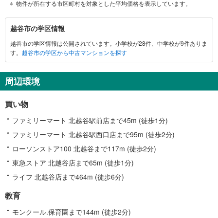
物件が所在する市区町村を対象とした平均価格を表示しています。
越
越谷市の学区情報
谷
越谷市の学区情報は公開されています。小学校が28件、中学校が9件ありま
市
す。
越谷市の学区から中古マンションを探す
に
関
す
周辺環境
る
情
買い物
報
ファミリーマート 北越谷駅前店まで45m (徒歩1分)
ファミリーマート 北越谷駅西口店まで95m (徒歩2分)
ローソンストア100 北越谷まで117m (徒歩2分)
東急ストア 北越谷店まで65m (徒歩1分)
ライフ 北越谷店まで464m (徒歩6分)
教育
モンクール.保育園まで144m (徒歩2分)