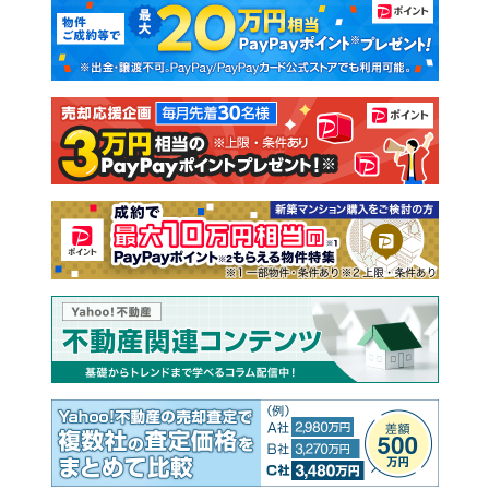
マンションカタログ
教えて！住まいの先生
新築マンション
中古マンション
新築一戸建て
中古一戸建て
注文住宅
土地
売却査定