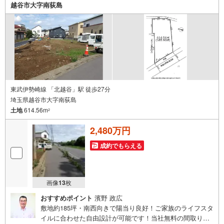
ありません。物件のご紹介だけでなく、資金計画、間取り
越谷市大字南荻島
の考え方、建築の注意点、将来的な売却や住み替えの可能
性まで、一つひとつ整理しながらご案内します。
東武伊勢崎線 「北越谷」駅 徒歩27分
埼玉県越谷市大字南荻島
土地
614.56m
2
2,480万円
成約でもらえる
画像
13
枚
おすすめポイント
濱野 政広
敷地約185坪・南西向きで陽当り良好！ご家族のライフスタ
イルに合わせた自由設計が可能です！当社無料の間取り作