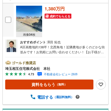
1,380万円
成約でもらえる
画像
34
枚
おすすめポイント
澤田 拓也
A区画敷地約138坪！北西角地！近隣農地が多くのどかな街
並みです！お気軽にお問い合わせください！【お子様がい
るお客様でも安心】本社来店専用のキッズスペースを完
備、お子様連れでも落ち着いてご相談いただけます。チャ
ゴールド推奨店
イルドシートもご用意しております。【住宅ローンに強
埼玉相互住宅株式会社 本社
い！本社直結の住宅ローン・契約サポート】本社在籍の専
4.73
不動産会社レビュー 26件
門スタッフが、金融機関との調整から 審査のポイントまで
一貫してサポート。現在お借入れがある方、勤続年数が短
資料をもらう
（無料）
い方、自己資金に不安がある方も、まずはご相談くださ
い。住宅ローンに詳しいスタッフが、状況に合わせて無理
のない進め方をご案内します。 初めての方も安心してご相
電話する
（通話料無料）
談いただけます。【本社ならではの総合サポート・検討段
階から具体化までスムーズ】まだ迷っている段階でも問題