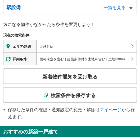
東口
駅設備
一覧を見る
キャンベルタウン公園、保健センター、キャンベルタウン野鳥の森、越谷市消
防本部・消防署、第一・第二体育館、宮内庁埼玉鴨場、越谷梅林公園、大沢三
バリアフリー状況
丁目
気になる物件がなかったら
条件を変更しよう！
※段差なしでの移動経路
西口
（○：有り △：要駅員設備 ×：無し）
現在の検索条件
桜堤通り（元荒川）、小児夜間急患診療所、荻島地区センター・公民館、北越
地上⇔改札⇔ホーム：○
谷地区センター・公民館、文教大学、宮内庁埼玉鴨場、越谷梅林公園、北越谷
エレベータ
北越谷駅
エリア/路線
四丁目
・各ホーム⇔改札
エスカレータ
価格未定を含む｜建築条件付き土地を含む｜土地330
m
以上
詳細条件
2
・各ホーム⇔改札
こ
トイレ
新着物件通知を受け取る
の
《多機能トイレ》
検
・改札内
索
《車椅子対応》
検索条件を保存する
・東口
条
スロープ
件
保存した条件の確認・通知設定の変更・解除は
マイページ
から行
で
・改札付近
えます。
その他
通
知
・点字テープ（券売機・手すり等）
おすすめの新築一戸建て
・ＡＥＤ
を