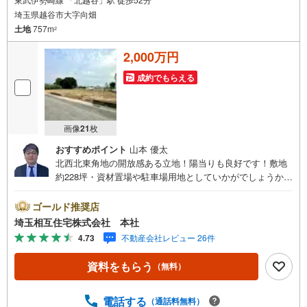
埼玉県越谷市大字向畑
土地
757m
2
2,000万円
成約でもらえる
画像
21
枚
おすすめポイント
山本 優太
北西北東角地の開放感ある立地！陽当りも良好です！敷地
約228坪・資材置場や駐車場用地としていかがでしょうか！
お気軽にお問い合わせください！【お子様がいるお客様で
も安心】本社来店専用のキッズスペースを完備、お子様連
ゴールド推奨店
れでも落ち着いてご相談いただけます。チャイルドシート
埼玉相互住宅株式会社 本社
もご用意しております。【住宅ローンに強い！本社直結の
4.73
不動産会社レビュー 26件
住宅ローン・契約サポート】本社在籍の専門スタッフが、
金融機関との調整から 審査のポイントまで一貫してサポー
資料をもらう
（無料）
ト。現在お借入れがある方、勤続年数が短い方、自己資金
に不安がある方も、まずはご相談ください。住宅ローンに
詳しいスタッフが、状況に合わせて無理のない進め方をご
電話する
（通話料無料）