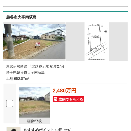
案内します。 初めての方も安心してご相談いただけます。
【本社ならではの総合サポート・検討段階から具体化まで
スムーズ】まだ迷っている段階でも問題ありません。物件
越谷市大字南荻島
のご紹介だけでなく、資金計画、間取りの考え方、建築の
注意点、将来的な売却や住み替えの可能性まで、一つひと
つ整理しながらご案内します。
東武伊勢崎線 「北越谷」駅 徒歩27分
埼玉県越谷市大字南荻島
土地
652.87m
2
2,480万円
成約でもらえる
画像
27
枚
おすすめポイント
中田 幸佑