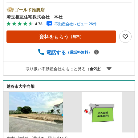
成も承ります！建物イメージや資金計画などお気軽にご相
談ください。【お子様がいるお客様でも安心】本社来店専
ゴールド推奨店
用のキッズスペースを完備、お子様連れでも落ち着いてご
埼玉相互住宅株式会社 本社
相談いただけます。チャイルドシートもご用意しておりま
4.73
不動産会社レビュー 26件
す。【住宅ローンに強い！住宅ローン・契約サポート】本
社在籍の専門スタッフが、金融機関との調整から 審査のポ
資料をもらう
（無料）
イントまで一貫してサポート。現在お借入れがある方、勤
続年数が短い方、自己資金に不安がある方も、まずはご相
談ください。住宅ローンに詳しいスタッフが、状況に合わ
電話する
（通話料無料）
せて無理のない進め方をご案内します。 初めての方も安心
してご相談いただけます。【本社ならではの総合サポー
取り扱い不動産会社をもっと見る（
全
2
社
）
ト・検討段階から具体化までスムーズ】まだ迷っている段
階でも問題ありません。物件のご紹介だけでなく、資金計
画、間取りの考え方、建築の注意点、将来的な売却や住み
越谷市大字向畑
替えの可能性まで、一つひとつ整理しながらご案内しま
す。
東武伊勢崎線 「北越谷」駅 徒歩52分