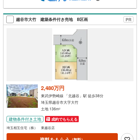
ます。・不動産の調査、契約、住宅ローン、引渡しまで安
全安心な取引を一括サポートまた、白馬グループ各社（白
馬建設、大和建設、白馬メディケアサービス）と連携した
越谷市大竹 建築条件付き売地 B区画
PR
プラスアップサポートで住まい探しから引越し後のバック
アップまでご相談頂けます。・キッズスペースや授乳スペ
ース、おむつ替えベッド、を完備しておりますので、お子
様連れでもお気軽にお越し下さい。
2,480万円
東武伊勢崎線 「北越谷」駅 徒歩38分
埼玉県越谷市大字大竹
土地 136m
2
建物条件付き土地
成約でもらえる
埼玉相互住宅（株） 東越谷店
資料をもらう
（無料）