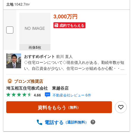
土地
1042.7m
2
3,000万円
成約でもらえる
画像
5
枚
おすすめポイント
前川 直人
◇住宅ローンについて◇現在借入れがある、勤続年数が短
い、自己資金が少ない、住宅ローンが組めるか心配・・・
そう思われている方。当社には住宅ローン専門アドバイザ
ーおります！お気軽にご相談下さい。◇買取保証付き売却
ブロンズ推奨店
システム◇お住み替えでご自宅が売れない、不動産早期現
埼玉相互住宅株式会社 東越谷店
金化をしたい、他社に販売活動を依頼しているが売れな
4.66
不動産会社レビュー 6件
い・・・そう思われている方。一定期間で成約に至らなか
った場合、予め設定させていただいた金額で当社が買取致
資料をもらう
（無料）
します。越谷の戸建、土地、マンション買取は弊社まで！
◇ホットハート紹介制度◇お知り合いの方を新たにご紹介
いただき、ご契約になりますと素敵な特典を差し上げま
電話する
（通話料無料）
す。ご紹介者様には で10万円、ご契約者様にはダイソンサ