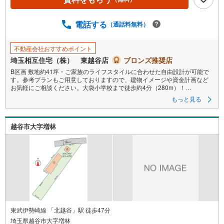
電話する
（通話料無料）
不動産会社おすすめポイント
埼玉相互住宅（株） 東越谷店
ブロンズ推奨店
B区画 敷地約41坪・ご家族のライフスタイルに合わせた自由設計が可能で
す。参考プランもご用意しておりますので、建物イメージや資金計画など
お気軽にご相談ください。大袋小学校まで徒歩約4分（280m）！
”
もっと見る
”当社施工現場・ショールームをご案内いたします。初めての購入も、マン
ションからの住み替えにもご検討ください！
”現地をご見学希望の方、お電話いただければ平日でもご案内いたします！
越谷市大字増林
”詳細は 埼玉相互住宅（株）東越谷店までお気軽にご連絡ください。
東武伊勢崎線 「北越谷」駅 徒歩47分
埼玉県越谷市大字増林