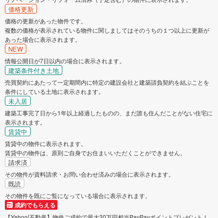
価格更新
価格の更新があった物件です。
複数の価格が表示されている物件に関しましてはそのうちの１つ以上に更新が
あった場合に表示されます。
NEW
情報公開日が7日以内の場合に表示されます。
建築条件付き土地
売買契約にあたって一定期間内に特定の建設会社と建築請負契約を結ぶことを
条件にしている土地に表示されます。
未入居
建築工事完了日から1年以上経過したものの、まだ誰も住んだことがない住宅に
表示されます。
賃貸中
賃貸中の物件に表示されます。
賃貸中の物件は、原則ご自身でお住まいいただくことができません。
請求済
その物件が資料請求・お問い合わせ済みの場合に表示されます。
既読
その物件を既にご覧になっている場合に表示されます。
成約でもらえる
【Yahoo!不動産】物件ご成約で最大20万円相当PayPayポイントプレゼント！