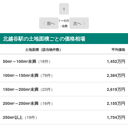
イクロン掃除機等をプレゼント♪（特典は当社一定基準を
設けております。詳しくはお問合せ下さい）◇お子様がい
1
るお客様でも安心◇キッズスペース完備。チャイルドシー
トも完備しているので、必要の際はお声掛け下さい。
1
〜
6
件
前へ
次へ
/
6
件
北越谷駅の土地面積ごとの価格相場
土地面積（該当物件数）
平均価格
50m
～100m
未満
（
18
件）
1,452万円
2
2
100m
～150m
未満
（
79
件）
2,384万円
2
2
150m
～200m
未満
（
23
件）
2,619万円
2
2
200m
～250m
未満
（
16
件）
2,155万円
2
2
250m
以上
（
19
件）
1,754万円
2