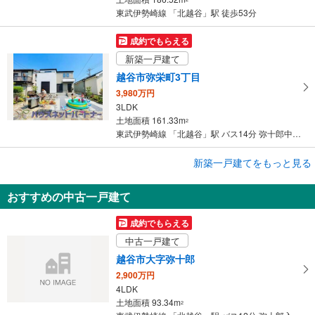
東武伊勢崎線 「北越谷」駅 徒歩53分
成約でもらえる
新築一戸建て
越谷市弥栄町3丁目
3,980万円
3LDK
土地面積 161.33m
2
東武伊勢崎線 「北越谷」駅 バス14分 弥十郎中央 バス停下車 徒歩4分
成約でもらえる
新築一戸建てをもっと見る
新築一戸建て
おすすめの中古一戸建て
越谷市弥栄町3丁目
3,880万円
成約でもらえる
3LDK
中古一戸建て
土地面積 161.33m
2
東武伊勢崎線 「北越谷」駅 徒歩40分
越谷市大字弥十郎
2,900万円
4LDK
土地面積 93.34m
2