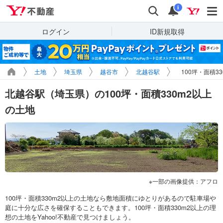
Yahoo!不動産
検索
通知
i
ログイン
ID新規取得
土地
埼玉県
越谷市
北越谷駅
100坪・面積3
北越谷駅（埼玉県）の100坪・面積330m2以上
の土地
一部の画像提供：アフロ
100坪・面積330m2以上の土地なら敷地面積にゆとりがあるので駐車場や
庭に十分な広さを確保することもできます。100坪・面積330m2以上の理
想の土地をYahoo!不動産で見つけましょう。