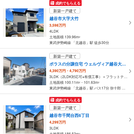
受
成約でもらえる
け
新築一戸建て
取
越谷市大字大竹
る
3,598万円
・
4LDK
条
土地面積 139.96m
2
件
東武伊勢崎線 「北越谷」駅 徒歩30分
を
マ
新築一戸建て
イ
ポラスの分譲住宅 ウェルヴィア越谷大袋1期2次
ペ
4,390万円・4,790万円
ー
3LDK（2LDK対応可※有償工事）＋フラットテキスタイル＋2ウォークインクロゼットコーナー＋ファミリーウォークインクロゼット＋パントリー＋テラスバルコニー～4LDK＋2ウォークインクロゼットコーナー
ジ
土地面積 100.11m
・101.63m
2
2
に
東武伊勢崎線 「北越谷」駅 バス17分 弥十郎 バス停下車 徒歩5分
保
存
成約でもらえる
す
新築一戸建て
る
越谷市千間台西6丁目
4,299万円
3LDK
土地面積 186.52m
2