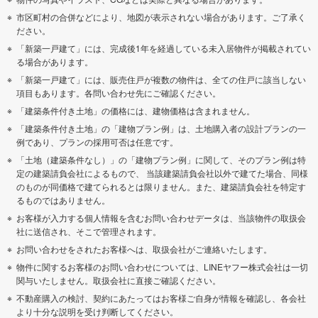
市区町村の合併などにより、地図が表示されない場合があります。ご了承く
ださい。
「新築一戸建て」には、完成後1年を経過している未入居物件が掲載されてい
る場合があります。
「新築一戸建て」には、販売住戸が複数の物件は、全ての住戸に該当しない
項目もあります。各問い合わせ先にご確認ください。
「建築条件付き土地」の価格には、建物価格は含まれません。
「建築条件付き土地」の「建物プラン例」は、土地購入者の設計プランの一
例であり、プランの採用可否は任意です。
「土地（建築条件なし）」の「建物プラン例」に関して、そのプラン例は特
定の建築請負会社によるもので、 当該建築請負会社以外で建てた場合、同様
のものが同価格で建てられるとは限りません。また、建築請負会社を特定す
るものではありません。
お客様が入力する個人情報を含むお問い合わせデータは、当該物件の取扱会
社に送信され、そこで管理されます。
お問い合わせをされたお客様へは、取扱会社がご連絡いたします。
物件に関するお客様のお問い合わせについては、LINEヤフー株式会社は一切
関与いたしません。取扱会社に直接ご確認ください。
不動産購入の検討、契約にあたってはお客様ご自身が情報を確認し、各会社
より十分な説明を受け判断してください。