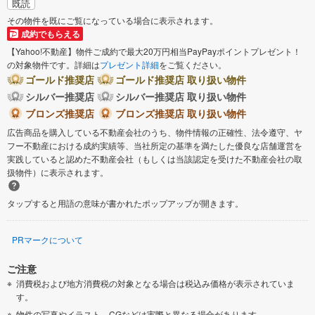
既読
その物件を既にご覧になっている場合に表示されます。
成約でもらえる
【Yahoo!不動産】物件ご成約で最大20万円相当PayPayポイントプレゼント！
の対象物件です。詳細は
プレゼント詳細
をご覧ください。
ゴールド推奨店
ゴールド推奨店 取り扱い物件
シルバー推奨店
シルバー推奨店 取り扱い物件
ブロンズ推奨店
ブロンズ推奨店 取り扱い物件
広告商品を購入している不動産会社のうち、物件情報の正確性、法令遵守、ヤ
フー不動産における成約実績等、当社所定の基準を満たした優良な店舗運営を
実践していると認めた不動産会社（もしくは当該認定を受けた不動産会社の取
扱物件）に表示されます。
タップすると用語の意味が書かれたポップアップが開きます。
PRマークについて
ご注意
消費税および地方消費税の対象となる場合は税込み価格が表示されていま
す。
物件の写真やイラスト、CGなどは実際と異なる場合があります。