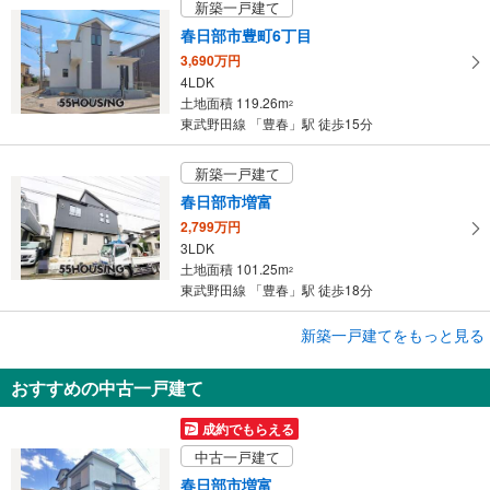
新築一戸建て
存
春日部市豊町6丁目
す
3,690万円
る
4LDK
土地面積 119.26m
2
東武野田線 「豊春」駅 徒歩15分
新築一戸建て
春日部市増富
2,799万円
3LDK
土地面積 101.25m
2
東武野田線 「豊春」駅 徒歩18分
成約でもらえる
新築一戸建てをもっと見る
新築一戸建て
おすすめの中古一戸建て
春日部市下蛭田
3,480万円
成約でもらえる
4LDK
中古一戸建て
土地面積 114.61m
2
東武野田線 「豊春」駅 徒歩9分
春日部市増富