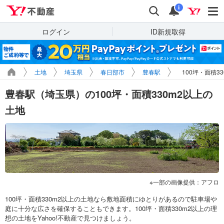
Yahoo!不動産
検索
通知
i
ログイン
ID新規取得
土地
埼玉県
春日部市
豊春駅
100坪・面積3
豊春駅（埼玉県）の100坪・面積330m2以上の
土地
一部の画像提供：アフロ
100坪・面積330m2以上の土地なら敷地面積にゆとりがあるので駐車場や
庭に十分な広さを確保することもできます。100坪・面積330m2以上の理
想の土地をYahoo!不動産で見つけましょう。