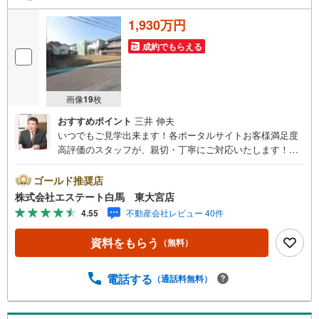
1,930万円
成約でもらえる
画像
19
枚
おすすめポイント
三井 伸夫
いつでもご見学出来ます！各ポータルサイトお客様満足度
高評価のスタッフが、親切・丁寧にご対応いたします！当
店は東大宮駅東口から徒歩3分。電車でもお車でもご来店し
やすい店舗です。お気軽にお立ち寄り下さい。～人気のリ
ゴールド推奨店
モート見学・リモート相談サービス～・小さいお子様や家
株式会社エステート白馬 東大宮店
事で外出できない、天気が悪く外出したくない時・LINEや
4.55
不動産会社レビュー 40件
ZOOMなど無料のアプリですぐにご利用いただけます・リ
モート見学はスタッフがご興味ある物件の現地から映像を
資料をもらう
（無料）
お届けします・写真では伝わりにくい「空気感」や違うア
ングルからみたかったリビングの「見え方」などもしっか
り確認できます・リモート相談は第三者による住宅ローン
電話する
（通話料無料）
や家計相談を専門のファイナンシャルプランナーと1対1
で・バーチャル背景でプライバシーも安心・忙しいパート