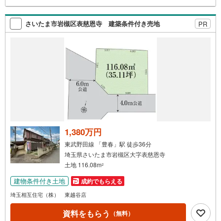
さいたま市岩槻区表慈恩寺 建築条件付き売地
PR
1,380万円
東武野田線 「豊春」駅 徒歩36分
埼玉県さいたま市岩槻区大字表慈恩寺
土地 116.08m
2
建物条件付き土地
成約でもらえる
埼玉相互住宅（株） 東越谷店
資料をもらう
（無料）