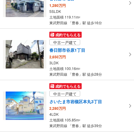
1,280万円
5SLDK
土地面積 119.11m
2
東武野田線 「豊春」駅 徒歩16分
成約でもらえる
中古一戸建て
春日部市谷原1丁目
2,650万円
3LDK
土地面積 100.16m
2
東武野田線 「豊春」駅 徒歩28分
成約でもらえる
中古一戸建て
さいたま市岩槻区本丸3丁目
2,280万円
4LDK
土地面積 105.85m
2
東武野田線 「豊春」駅 徒歩39分