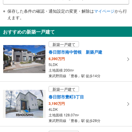
《多機能トイレ》
条
・改札内
件
保存した条件の確認・通知設定の変更・解除は
マイページ
から行
その他
で
えます。
・点字テープ（券売機・手すり等）
通
・ＡＥＤ
知
おすすめの新築一戸建て
を
受
新築一戸建て
け
春日部市南中曽根 新築戸建
取
6,390万円
る
5LDK
・
土地面積 200m
2
条
東武野田線 「豊春」駅 徒歩14分
件
を
新築一戸建て
マ
春日部市豊町3丁目
イ
3,190万円
ペ
4LDK
ー
土地面積 128.07m
2
ジ
東武野田線 「豊春」駅 徒歩28分
に
保