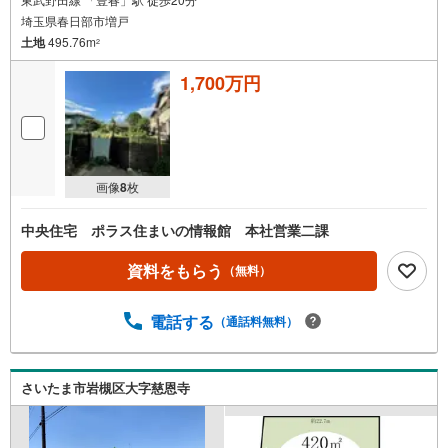
埼玉県春日部市増戸
土地
495.76m
2
1,700万円
画像
8
枚
中央住宅 ポラス住まいの情報館 本社営業二課
資料をもらう
（無料）
電話する
（通話料無料）
さいたま市岩槻区大字慈恩寺