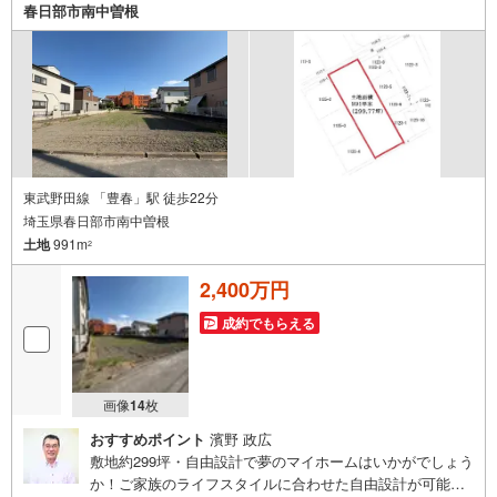
ナーに変わって予め確認も・別々の場所から家族みんなで
春日部市南中曽根
参加もできます・お気軽にご相談下さい～営業時間～9:30
～18:30こちらのお時間でしたらお電話でのお問合せがスム
ーズですお気軽にお問合せください
東武野田線 「豊春」駅 徒歩22分
埼玉県春日部市南中曽根
土地
991m
2
2,400万円
成約でもらえる
画像
14
枚
おすすめポイント
濱野 政広
敷地約299坪・自由設計で夢のマイホームはいかがでしょう
か！ご家族のライフスタイルに合わせた自由設計が可能で