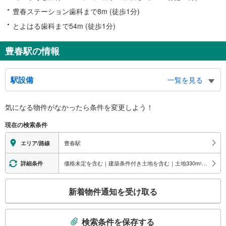
豊春ステーション歯科まで8m (徒歩1分)
とよはる歯科まで54m (徒歩1分)
豊春駅の情報
駅設備
一覧を見る
バリアフリー状況
気になる物件がなかったら
条件を変更しよう！
※段差なしでの移動経路
（○：有り △：要駅員設備 ×：無し）
現在の検索条件
地上⇔改札⇔ホーム：○
エレベータ
豊春駅
エリア/路線
・各ホーム⇔改札
・改札⇔東口
価格未定を含む｜建築条件付き土地を含む｜土地330
m
以上
詳細条件
2
エスカレータ
こ
・各ホーム⇔改札
新着物件通知を受け取る
・改札⇔東口
の
・改札⇔西口
検
トイレ
索
検索条件を保存する