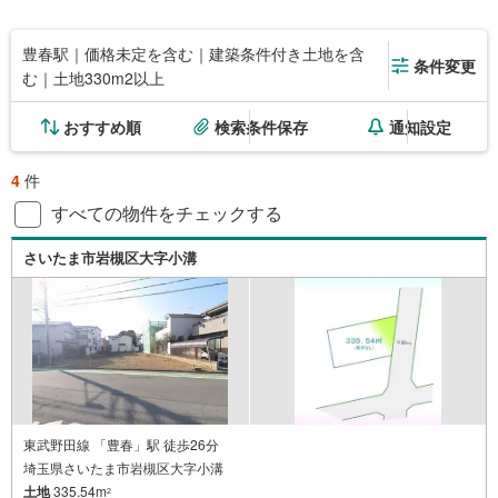
豊春駅｜価格未定を含む｜建築条件付き土地を含
条件変更
む｜土地330m2以上
おすすめ順
検索条件保存
通知設定
4
件
すべての物件をチェックする
さいたま市岩槻区大字小溝
東武野田線 「豊春」駅 徒歩26分
埼玉県さいたま市岩槻区大字小溝
土地
335.54m
2