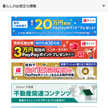
暮らしのお役立ち情報
不動産・住宅
賃貸住宅
マンションカタログ
教えて！住まいの先生
新築マンション
中古マンション
新築一戸建て
中古一戸建て
注文住宅
土地
売却査定