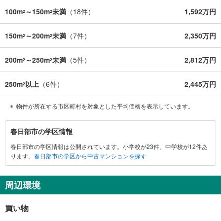
100m
～150m
未満
（
18
件）
1,592万円
2
2
150m
～200m
未満
（
7
件）
2,350万円
2
2
200m
～250m
未満
（
5
件）
2,812万円
2
2
250m
以上
（
6
件）
2,445万円
2
物件が所在する市区町村を対象とした平均価格を表示しています。
春
春日部市の学区情報
日
春日部市の学区情報は公開されています。小学校が23件、中学校が12件あ
部
ります。
春日部市の学区から中古マンションを探す
市
に
関
周辺環境
す
る
買い物
情