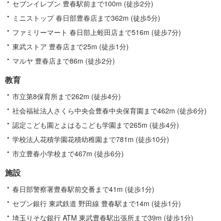
報
セブンイレブン 豊春駅前まで100m (徒歩2分)
ミニストップ 春日部豊春店まで362m (徒歩5分)
ファミリーマート 春日部上蛭田店まで516m (徒歩7分)
東武ストア 豊春店まで25m (徒歩1分)
マルヤ 豊春店まで86m (徒歩2分)
教育
市立第8保育所まで262m (徒歩4分)
社会福祉法人さくら中央会豊春中央保育園まで462m (徒歩6分)
認定こども園とよはるこども学園まで265m (徒歩4分)
学校法人花積学園花積幼稚園まで781m (徒歩10分)
市立豊春小学校まで467m (徒歩6分)
施設
春日部警察署豊春駅前交番まで41m (徒歩1分)
セブン銀行 東武鉄道 野田線 豊春駅まで14m (徒歩1分)
埼玉りそな銀行 ATM 東武豊春駅出張所まで39m (徒歩1分)