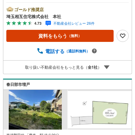
す！当社無料の間取り作成も承ります！建物イメージや資
金計画などお気軽にご相談ください。【お子様がいるお客
ゴールド推奨店
様でも安心】本社来店専用のキッズスペースを完備、お子
埼玉相互住宅株式会社 本社
様連れでも落ち着いてご相談いただけます。チャイルドシ
4.73
不動産会社レビュー 26件
ートもご用意しております。【住宅ローンに強い！住宅ロ
ーン・契約サポート】本社在籍の専門スタッフが、金融機
資料をもらう
（無料）
関との調整から 審査のポイントまで一貫してサポート。現
在お借入れがある方、勤続年数が短い方、自己資金に不安
がある方も、まずはご相談ください。住宅ローンに詳しい
電話する
（通話料無料）
スタッフが、状況に合わせて無理のない進め方をご案内し
ます。 初めての方も安心してご相談いただけます。【本社
取り扱い不動産会社をもっと見る（
全
1
社
）
ならではの総合サポート・検討段階から具体化までスムー
ズ】まだ迷っている段階でも問題ありません。物件のご紹
介だけでなく、資金計画、間取りの考え方、建築の注意
春日部市増戸
点、将来的な売却や住み替えの可能性まで、一つひとつ整
理しながらご案内します。
東武野田線 「豊春」駅 徒歩20分