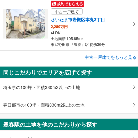
成約でもらえる
中古一戸建て
さいたま市岩槻区本丸3丁目
2,280万円
4LDK
土地面積 105.85m
2
東武野田線 「豊春」駅 徒歩36分
成約でもらえる
中古一戸建てをもっと見る
中古一戸建て
同じこだわりでエリアを広げて探す
さいたま市岩槻区南平野4丁目
4,960万円
3LDK
埼玉県の100坪・面積330m2以上の土地
土地面積 186.18m
2
東武野田線 「豊春」駅 徒歩31分
春日部市の100坪・面積330m2以上の土地
豊春駅の土地を他のこだわりから探す