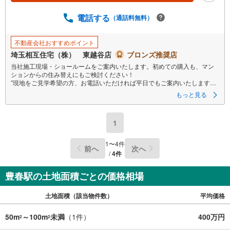
電話する
（通話料無料）
不動産会社おすすめポイント
埼玉相互住宅（株） 東越谷店
ブロンズ推奨店
当社施工現場・ショールームをご案内いたします。初めての購入も、マン
ションからの住み替えにもご検討ください！
”現地をご見学希望の方、お電話いただければ平日でもご案内いたします！
”詳細は 埼玉相互住宅（株）東越谷店までお気軽にご連絡ください。
もっと見る
1
1
〜
4
件
前へ
次へ
/
4
件
豊春駅の土地面積ごとの価格相場
土地面積（該当物件数）
平均価格
50m
～100m
未満
（
1
件）
400万円
2
2