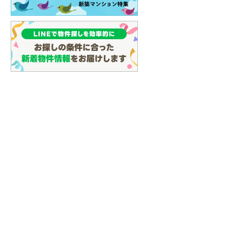
名古屋市営地下鉄鶴舞線
(
12
)
名古屋市営地下鉄名港線
(
4
)
OsakaMetro長堀鶴見緑地線
(
0
)
OsakaMetro谷町線
(
2
)
OsakaMetro千日前線
(
0
)
神戸市営地下鉄海岸線
(
0
)
福岡市地下鉄七隈線
(
10
)
函館市電宝来・谷地頭線
(
0
)
真岡鐵道
(
2
)
山形鉄道フラワー長井線
(
0
)
えちごトキめき鉄道妙高はねうまラ
イン
(
1
)