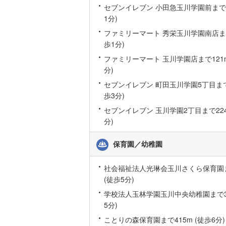
セブンイレブン 小田急玉川学園前まで2
いすみ鉄
1分)
ファミリーマート 秀栄玉川学園南店まで
IGRいわ
歩1分)
弘南鉄道
ファミリーマート 玉川学園店まで121m
分)
由利高原
セブンイレブン 町田玉川学園5丁目まで2
長野電鉄
歩3分)
宇都宮ラ
セブンイレブン 玉川学園2丁目まで224
分)
鹿島臨海
保育園／幼稚園
小湊鐵道
(
上毛電気
社会福祉法人光琳会玉川さくら保育園ま
(徒歩5分)
流鉄流山
学校法人玉林学園玉川中央幼稚園まで39
京成本線
(
5分)
ことりの森保育園まで415m (徒歩6分)
京成金町