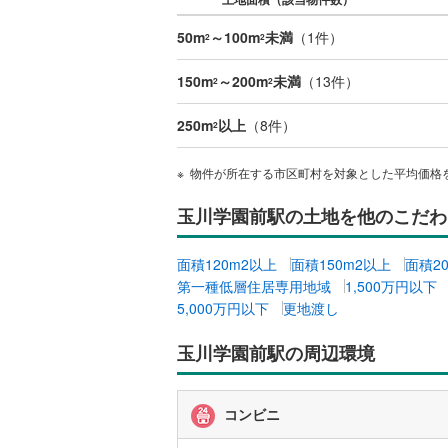
名古屋市
50m
～100m
未満
（
1
件）
2
2
名古屋市
150m
～200m
未満
（
13
件）
2
2
京都市営
250m
以上
（
8
件）
2
OsakaMe
物件が所在する市区町村を対象とした平均価格
OsakaMe
玉川学園前駅の土地を他のこだわ
OsakaMe
福岡市地
面積120m2以上
面積150m2以上
面積2
第一種低層住居専用地域
1,500万円以下
私鉄・その他
札幌市電
(
5,000万円以下
更地渡し
道南いさ
玉川学園前駅の周辺環境
阿武隈急
コンビニ
秋田内陸