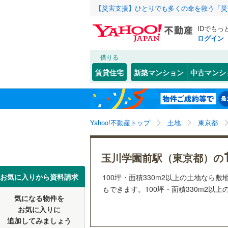
【災害支援】ひとりでも多くの命を救う「災
IDでもっ
ログイン
借りる
北海道
JR
北海道
函館本線
(
こだわり条件
配置、向き、
賃貸住宅
新築マンション
中古マンシ
石勝線
(
0
)
前道6m
東北
青森
根室本線
(
(
0
)
(
0
)
(
0
平坦地
（
関東
東京
石北本線
(
Yahoo!不動産トップ
土地
東京都
販売、価格、
常磐線
(
13
信越・北陸
新潟
更地渡し
玉川学園前駅（東京都）の
祖師ケ谷大蔵
(
3
)
(
3
高崎線
(
45
(
2
)
東海
愛知
お気に入りから資料請求
100坪・面積330m2以上の土地な
立地
両毛線
(
10
もできます。100坪・面積330m2以上
烏山線
(
23
気になる物件を
最寄りの
近畿
大阪
お気に入りに
石巻線
(
20
追加してみましょう
オンライン対
(
3
)
(
4
)
(
4