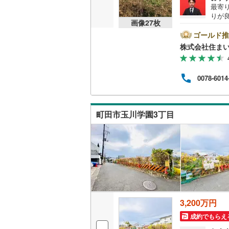
最寄
桜井線
(
13
りが
画像
27
枚
圏内に
阪和線
(
21
しの方
ゴールド推
合わ
株式会社住まい
おおさか
タン
りま
内子線
(
0
)
場T
0078-6014
をご
鳴門線
(
1
)
にお
す！
土讃線
(
8
)
町田市玉川学園3丁目
鹿児島本
三角線
(
2
)
長崎本線
(
佐世保線
(
豊肥本線
(
3,200万円
成約でもらえ
日南線
(
6
)