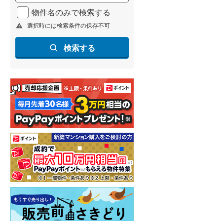
北海道新幹線
(
0
)
物件名のみで検索する
選択時には検索条件の保存不可
山形新幹線
(
36
)
東海道新幹線
(
65
)
検索する
九州新幹線
(
28
)
札幌市営地下鉄東豊線
(
1
)
東京メトロ銀座線
(
1
)
東京メトロ日比谷線
(
2
)
東京メトロ有楽町線
(
3
)
東京メトロ副都心線
(
2
)
都営新宿線
(
6
)
横浜市営地下鉄グリーンライン
(
2
)