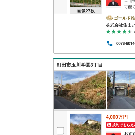
玉川
可能で
越美北線
(
画像
27
枚
購入
な建
ゴールド推
氷見線
(
1
)
とが
株式会社住まい
【年中
紀勢本線（
にお
スム
桜島線
(
0
)
0078-6014
○ラ
富な
加古川線
(
社様
もご
町田市玉川学園3丁目
赤穂線
(
7
)
宇野線
(
8
)
福塩線
(
25
岩徳線
(
1
)
小野田線
(
4,000万円
舞鶴線
(
0
)
成約でもらえ
木次線
(
1
)
おす