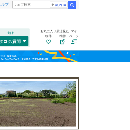
ヘルプ
KONTA
検索
お気に入り
最近見た
マイ
知る
物件
物件
ページ
千歳線
(
2
)
タログ/質問
日高本線
(
0
)
南道路
（
0
）
福島
宗谷本線
(
0
)
(
0
)
(
0
)
(
0
)
古家あり
（
1
）
栃木
群馬
山梨
東北本線
(
210
)
川越線
(
14
)
百合ケ丘
新百合ケ丘
(
0
)
吾妻線
(
23
)
(
2
)
(
2
)
日光線
(
27
)
仙石線
(
32
)
小学校まで1km以内
（
3
）
和歌山
大船渡線
(
1
)
(
19
)
(
1
)
(
3
)