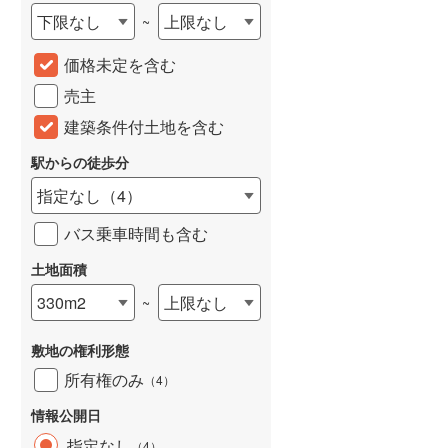
下限なし
上限なし
~
城端線
(
0
)
価格未定を含む
関西本線（JR西日本）
(
28
)
売主
大阪環状線
(
0
)
建築条件付土地を含む
山陽本線（JR西日本）
(
68
)
駅からの徒歩分
姫新線
(
26
)
指定なし
（
4
）
吉備線
(
4
)
バス乗車時間も含む
芸備線
(
8
)
土地面積
可部線
(
8
)
330m2
上限なし
~
宇部線
(
0
)
敷地の権利形態
山陰本線
(
45
)
所有権のみ
（
4
）
境線
(
3
)
情報公開日
奈良線
(
14
)
指定なし
（
4
）