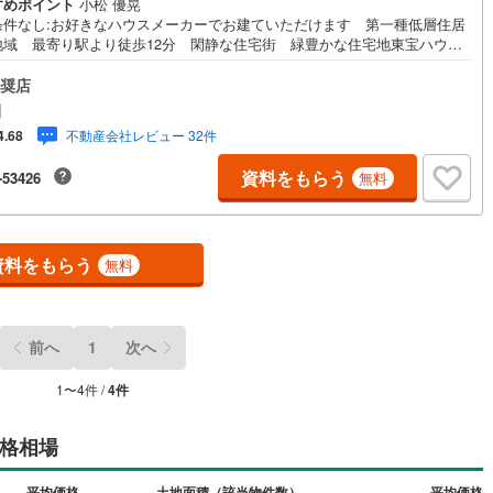
すめポイント
小松 優晃
5
)
宮崎空港線
(
1
)
条件なし:お好きなハウスメーカーでお建ていただけます 第一種低層住居
地域 最寄り駅より徒歩12分 閑静な住宅街 緑豊かな住宅地東宝ハウス
線
(
76
)
上越新幹線
(
17
)
はまず、お客様一人一人を知り、理解することから始めます。お客様のお
きちんとお聞きし、しっかり話し合う「心」のコミュニケーションが大切
奨店
ります。だからこそ、それぞれのお客様にベストな「住まい」をご提案を
線
(
20
)
北陸新幹線
(
101
)
田
ことができるのです。インターネット予約で当日見学が可能！（1）［室
不動産会社レビュー 32件
4.68
現地を見学する］をクリック（2）本日～4日以内をご希望の方は「ご要
線
(
32
)
北陸新幹線（JR西日本）
(
3
)
ご質問欄」に希望日時をご記入ください！【主要不動産流通各社の2025年
資料をもらう
-53426
無料
間期の売買仲介実績において、全国第9位の売買仲介実績です】※住宅新報
幹線
(
1
)
たくさんのお客様からのお言葉に感謝してこれからも楽しく素敵なお家探
お約束します。お家探しを始めてみようと思われたらまずは、お気軽に東
ウス町田に相談してみませんか？スタッフ一同お客様のお問合せをお待ち
地下鉄南北線
(
2
)
札幌市営地下鉄東西線
(
1
)
おります。
資料をもらう
無料
下鉄南北線
(
44
)
仙台市地下鉄東西線
(
13
)
ロ丸ノ内線
(
2
)
東京メトロ丸ノ内方南支線
(
0
)
前へ
1
次へ
ロ東西線
(
3
)
東京メトロ千代田線
(
5
)
1
〜
4
件 /
4
件
ロ半蔵門線
(
1
)
東京メトロ南北線
(
2
)
格相場
線
(
6
)
都営三田線
(
1
)
戸線
(
0
)
横浜市営地下鉄ブルーライン
(
15
)
平均価格
土地面積（該当物件数）
平均価格