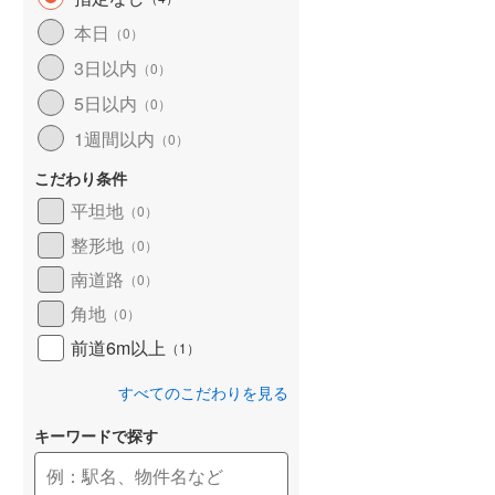
和歌山線
(
42
)
本日
（
0
）
3日以内
東西線
(
0
)
（
0
）
5日以内
（
0
）
予讃線
(
11
)
1週間以内
（
0
）
高徳線
(
12
)
こだわり条件
牟岐線
(
2
)
平坦地
（
0
）
山陽本線（JR九州）
(
3
)
整形地
（
0
）
篠栗線
(
5
)
南道路
（
0
）
角地
指宿枕崎線
(
49
)
（
0
）
前道6m以上
（
1
）
筑肥線
(
8
)
すべてのこだわりを見る
久大本線
(
24
)
キーワードで探す
日田彦山線
(
6
)
筑豊本線
(
23
)