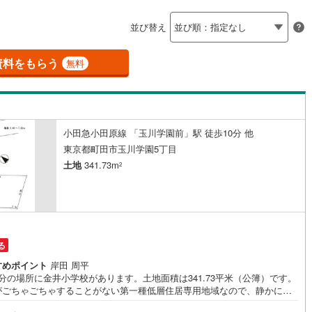
島根
岡山
広島
山口
釜石線
(
0
)
ン内見(相談)可
（
2
）
IT重説可
（
1
）
並び替え
花輪線
(
0
)
香川
愛媛
高知
保存した条件を見る
)
(
0
)
(
0
)
(
0
)
(
0
)
(
0
)
(
0
)
磐越東線
(
4
)
資料をもらう
ン対応とは？
無料
佐賀
長崎
熊本
大分
陸羽東線
(
14
)
15
)
米坂線
(
0
)
小田急小田原線 「玉川学園前」駅 徒歩10分 他
五能線
(
0
)
この条件で検索する
この条件で検索する
この条件で検索する
この条件で検索する
この条件で検索する
この条件で検索する
市区町村以下を選択
市区町村を選択す
駅を選択する
東京都町田市玉川学園5丁目
4
)
白新線
(
2
)
土地
341.73m
2
越後線
(
3
)
ライン（宇都宮～逗子）
湘南新宿ライン（前橋～小田原）
(
69
)
る
3
)
内房線
(
129
)
すめポイント
岸田 周平
分の場所に金井小学校があります。土地面積は341.73平米（公簿）です。
)
鹿島線
(
3
)
がごちゃごちゃすることがない第一種低層住居専用地域なので、静かに快
過ごすことができます。こちらの住宅用地は周囲も充実しており、これか
)
東海道本線
(
43
)