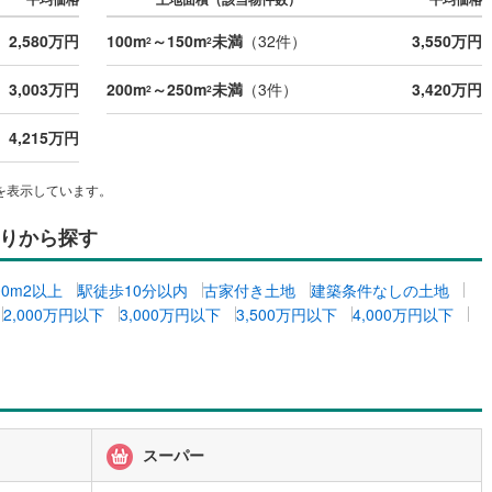
営地下鉄東山線
(
18
)
名古屋市営地下鉄名城線
(
24
)
2,580万円
100m
～150m
未満
（
32
件）
3,550万円
2
2
営地下鉄桜通線
(
12
)
名古屋市営地下鉄上飯田線
(
4
)
3,003万円
200m
～250m
未満
（
3
件）
3,420万円
2
2
地下鉄烏丸線
(
15
)
京都市営地下鉄東西線
(
12
)
4,215万円
tro今里筋線
(
0
)
OsakaMetro御堂筋線
(
2
)
を表示しています。
tro四つ橋線
(
0
)
OsakaMetro中央線
(
2
)
りから探す
tro堺筋線
(
0
)
神戸市営地下鉄西神・山手線
(
1
)
下鉄空港線
(
5
)
福岡市地下鉄箱崎線
(
3
)
00m2以上
駅徒歩10分以内
古家付き土地
建築条件なしの土地
2,000万円以下
3,000万円以下
3,500万円以下
4,000万円以下
0
)
函館市電
(
0
)
りび鉄道
(
0
)
わたらせ渓谷鐵道
(
8
)
行
(
17
)
会津鉄道
(
1
)
スーパー
縦貫鉄道
(
0
)
しなの鉄道北しなの線
(
3
)