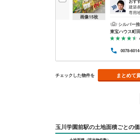
おす
後藤寺線
(
建築
専用
画像
15
枚
東北新幹
町田
話を
シルバー推
にな
秋田新幹
東宝ハウス町
する
内・
山陽新幹
望・
0078-6014
度中
西九州新
より
しを
宝ハ
地下鉄
札幌市営
して
まとめて
チェックした物件を
仙台市地
東京メト
東京メト
東京メト
玉川学園前駅の土地面積ごとの価
都営浅草
都営大江
土地面積（該当物件数）