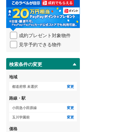
取
る
武蔵野線
(
43
)
・
条
横須賀線
(
19
)
件
を
青梅線
(
16
)
成約プレゼント対象物件
マ
イ
小海線
(
27
)
見学予約できる物件
ペ
ー
京浜東北線
(
29
)
ジ
に
検索条件の変更
総武線
(
13
)
保
存
御殿場線
(
23
)
地域
す
る
中央本線（JR東海）
(
61
)
都道府県 未選択
変更
太多線
(
20
)
路線・駅
名松線
(
2
)
小田急小田原線
変更
玉川学園前
変更
東海道本線（JR西日本）
(
44
)
価格
小浜線
(
0
)