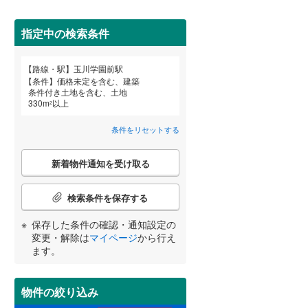
田沢湖線
(
1
)
指定中の検索条件
八戸線
(
0
)
(
0
)
(
2
)
磐越西線
(
6
)
詳しく見る
路線・駅
玉川学園前駅
宮崎
鹿児島
沖縄
条件
価格未定を含む、建築
陸羽西線
(
0
)
条件付き土地を含む、土地
330
m
以上
2
左沢線
(
2
)
条件をリセットする
津軽線
(
0
)
する
る
条件をリセットする
条件をリセットする
条件をリセットする
条件をリセットする
条件をリセットする
条件をリセットする
こ
信越本線
(
13
)
新着物件通知を受け取る
の
検
弥彦線
(
0
)
索
検索条件を保存する
条
総武本線
(
100
)
件
保存した条件の確認・通知設定の
で
変更・解除は
マイページ
から行え
通
ます。
京葉線
(
0
)
知
を
久留里線
(
35
)
受
物件の絞り込み
け
山手線
(
0
)