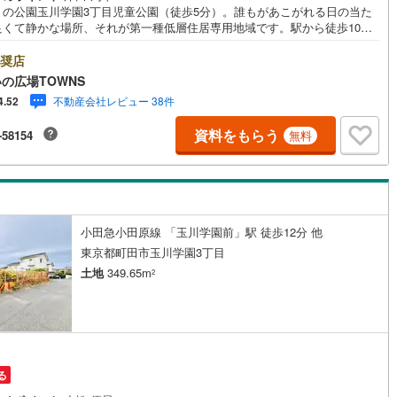
りの公園玉川学園3丁目児童公園（徒歩5分）。誰もがあこがれる日の当た
)
片町線
(
6
)
良くて静かな場所、それが第一種低層住居専用地域です。駅から徒歩10分
立地しています。土地面積は1706.8平米（実測）あります。売地をお探
)
関西空港線
(
1
)
におすすめの土地です。【年中無休/9:00～21:00】人気物件は特にお問い
奨店
せが集中するため、お早めにお電話下さい。「室内・現地を見学する」ボ
の広場TOWNS
東線
(
0
)
本四備讃線
(
2
)
よりご予約頂くとご見学がスムーズです。■その他、各種ご相談も承ってお
不動産会社レビュー 38件
4.52
す。○住宅ローンのご相談○ライフプランのシミュレーション■住まいの広
予土線
(
0
)
OWNSからお客様へ経験豊富なスタッフが親身になってお客様に合った物件
資料をもらう
-58154
無料
紹介させて頂きます！ /他社様掲載物件も併せてご紹介可能ですのでお気軽
徳島線
(
2
)
問い合わせ下さい♪駐車場もございますので、お車でのお越しも大歓迎で
土讃線
(
2
)
線
(
157
)
香椎線
(
4
)
小田急小田原線 「玉川学園前」駅 徒歩12分 他
肥薩線
(
0
)
東京都町田市玉川学園3丁目
土地
349.65m
2
5
)
唐津線
(
0
)
0
)
大村線
(
1
)
23
)
日豊本線
(
124
)
る
吉都線
(
8
)