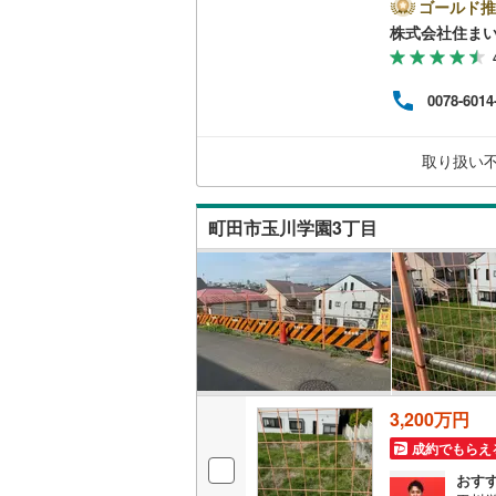
ら新
ゴールド推
以上
株式会社住まい
南武線
(
2
)
て頂き
い合
横浜線
(
50
ボタ
0078-6014
おり
相模線
(
46
広場
件を
五日市線
(
取り扱い
軽に
す！
篠ノ井線
(
町田市玉川学園3丁目
常磐線（
伊東線
(
25
身延線
(
57
武豊線
(
7
)
関西本線（
3,200万円
参宮線
(
0
)
成約でもらえ
おす
大糸線（J