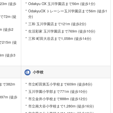
3m (徒歩
Odakyu OX 玉川学園店まで56m (徒歩1分)
道
(
9
)
北越急行ほくほく線
(
0
)
OdakyuOX トレーシー玉川学園店まで56m (徒歩1
72m (徒
分)
て銀河鉄道
(
1
)
青い森鉄道
(
1
)
三和 玉川学園店まで121m (徒歩2分)
弘南線
(
0
)
弘南鉄道大鰐線
(
0
)
 (徒歩2
生活彩家 玉川学園店まで769m (徒歩10分)
鉄道鳥海山ろく線
(
1
)
福島交通飯坂線
(
6
)
三和 町田大谷店まで1,058m (徒歩14分)
15m (徒
長野線
(
3
)
上田電鉄別所線
(
2
)
イトレール
(
22
)
関東鉄道竜ケ崎線
(
3
)
m (徒歩3
鉄道大洗鹿島線
(
45
)
ひたちなか海浜鉄道湊線
(
4
)
小学校
22
)
千葉都市モノレール
(
8
)
鉄道上毛線
(
53
)
秩父鉄道
(
12
)
で382m
市立町田第五小学校まで609m (徒歩8分)
玉川学園小学部まで771m (徒歩10分)
線
(
1
)
つくばエクスプレス
(
18
)
7m (徒歩
市立金井小学校まで888m (徒歩12分)
24
)
京成押上線
(
1
)
市立南大谷小学校まで1,280m (徒歩16分)
線
(
2
)
京成千原線
(
1
)