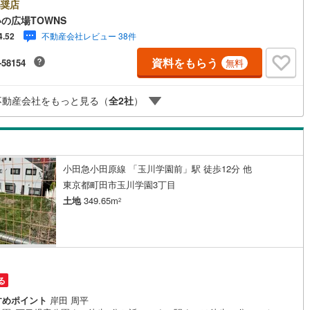
しい住まいをお考えの方はいかがでしょうか。こちらの土地は前面道路6m
奨店
です。駅から徒歩10分圏内に立地しています。売地をお探しの方に是非見
の広場TOWNS
鶴見線
(
3
)
たいイチオシの土地です。【年中無休/9:00～21:00】人気物件は特にお問
不動産会社レビュー 38件
4.52
わせが集中するため、お早めにお電話下さい。「室内・現地を見学する」
)
根岸線
(
5
)
ンよりご予約頂くとご見学がスムーズです。■その他、各種ご相談も承って
資料をもらう
-58154
無料
ます。○住宅ローンのご相談○ライフプランのシミュレーション■住まいの
)
中央本線（JR東日本）
(
97
)
TOWNSからお客様へ経験豊富なスタッフが親身になってお客様に合った物
ご紹介させて頂きます！ /他社様掲載物件も併せてご紹介可能ですのでお気
12
)
八高線
(
33
)
不動産会社をもっと見る（
全
2
社
）
お問い合わせ下さい♪駐車場もございますので、お車でのお越しも大歓迎で
5
)
大糸線（JR東日本）
(
9
)
各駅停車）
(
16
)
埼京線
(
14
)
小田急小田原線 「玉川学園前」駅 徒歩12分 他
)
東海道本線（JR東海）
(
194
)
東京都町田市玉川学園3丁目
土地
349.65m
)
飯田線
(
68
)
2
高山本線（JR東海）
(
14
)
JR東海）
(
16
)
紀勢本線（JR東海）
(
2
)
博多南線
(
2
)
る
すめポイント
岸田 周平
R西日本）
(
0
)
北陸本線
(
4
)