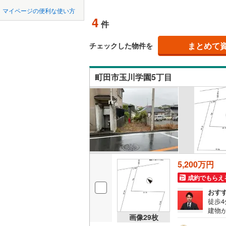
中国
鳥取
北上線
(
1
)
マイページの便利な使い方
オンライ
4
件
山田線
(
1
)
四国
徳島
(
1
)
(
2
)
(
1
大湊線
(
0
)
まとめて
オンライ
チェックした物件を
九州・沖縄
福岡
只見線
(
1
)
町田市玉川学園5丁目
奥羽本線
(
男鹿線
(
1
)
0
0
0
0
0
0
該当物件
該当物件
該当物件
該当物件
該当物件
該当物件
件
件
件
件
件
件
羽越本線
(
飯山線
(
0
)
湘南新宿
5,200万円
(
95
)
成約でもらえ
外房線
(
12
おす
徒歩4
成田線
(
17
建物
画像
29
枚
適に
東金線
(
35