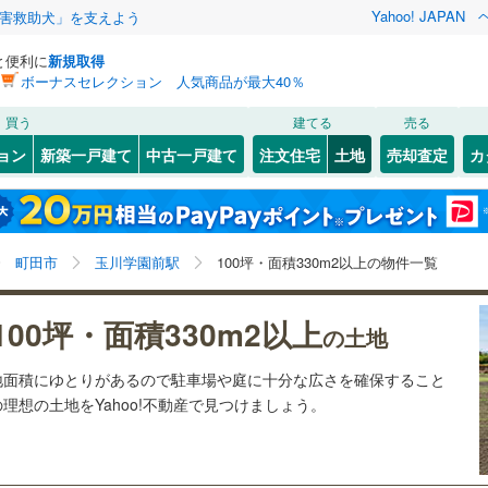
Yahoo! JAPAN
害救助犬」を支えよう
と便利に
新規取得
ボーナスセレクション 人気商品が最大40％
検索条件を保存しました
買う
建てる
売る
12
)
札沼線
(
0
)
建ち方、日当たり
ョン
新築一戸建て
中古一戸建て
注文住宅
土地
売却査定
カ
この検索条件の新着物件通知は、
マイページ
から設定できます。
室蘭本線
(
4
)
以上
（
1
）
角地
（
0
）
岩手
宮城
秋田
山形
6
)
富良野線
(
0
)
梅ケ丘
)
(
0
)
(
0
)
(
1
)
(
1
)
(
0
)
0
）
整形地
（
0
）
(
0
)
玉川学園前駅、価格未定を含む、建築条件付き土地を含
神奈川
埼玉
千葉
茨城
1
)
釧網本線
(
0
)
町田市
玉川学園前駅
100坪・面積330m2以上の物件一覧
む、土地330
m
以上
2
契約、入居関連など
8
)
水郡線
(
48
)
長野
富山
石川
福井
100坪・面積330m2以上
（
0
）
第一種低層住居専用地域
（
4
）
の土地
向ケ丘遊園
読売ランド前
)
(
2
)
(
2
)
(
0
)
(
0
)
)
上越線
(
20
)
(
0
)
閉じる
閉じる
お気に入りリストを見る
お気に入りリストを見る
閉じる
閉じる
岐阜
静岡
三重
ら敷地面積にゆとりがあるので駐車場や庭に十分な広さを確保すること
検索条件を保存する
2
)
水戸線
(
9
)
(
2
)
の理想の土地をYahoo!不動産で見つけましょう。
)
仙山線
(
19
)
マイページ
駅が始発駅
（
0
）
海まで2km以内
（
0
）
兵庫
京都
滋賀
奈良
)
気仙沼線
(
3
)
応
)
(
2
)
(
2
)
(
0
)
(
0
)
(
15
)
(
12
)