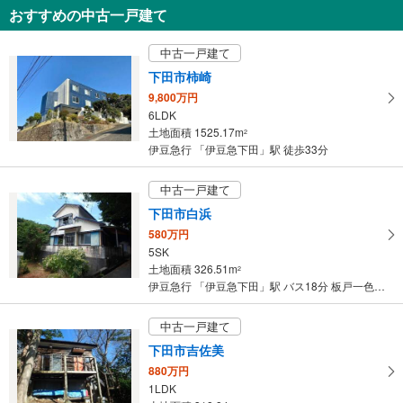
知
おすすめの中古一戸建て
を
受
中古一戸建て
け
下田市柿崎
取
9,800万円
る
6LDK
・
土地面積 1525.17m
2
条
伊豆急行 「伊豆急下田」駅 徒歩33分
件
を
中古一戸建て
マ
下田市白浜
イ
580万円
ペ
5SK
ー
土地面積 326.51m
2
ジ
伊豆急行 「伊豆急下田」駅 バス18分 板戸一色 バス停下車 徒歩7分
に
保
中古一戸建て
存
下田市吉佐美
す
880万円
る
1LDK