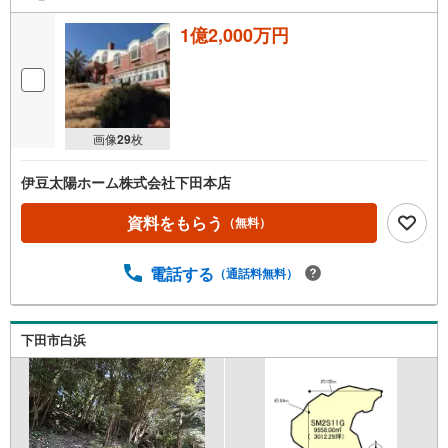
1億2,000万円
画像
29
枚
伊豆太陽ホーム株式会社下田本店
資料をもらう
（無料）
電話する
（通話料無料）
下田市白浜