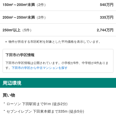
150m
～200m
未満
（
2
件）
540万円
2
2
200m
～250m
未満
（
2
件）
335万円
2
2
250m
以上
（
5
件）
2,744万円
2
物件が所在する市区町村を対象とした平均価格を表示しています。
下
下田市の学区情報
田
下田市の学区情報は公開されています。小学校が6件、中学校が4件ありま
市
す。
下田市の学区から中古マンションを探す
に
関
す
周辺環境
る
情
買い物
報
ローソン 下田駅前まで91m (徒歩2分)
セブンイレブン 下田東本郷まで335m (徒歩5分)