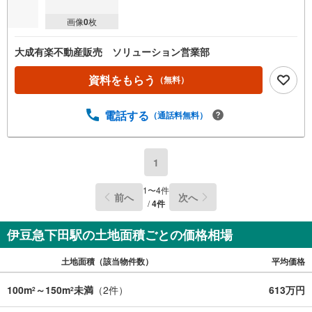
画像
0
枚
大成有楽不動産販売 ソリューション営業部
資料をもらう
（無料）
電話する
（通話料無料）
1
1
〜
4
件
前へ
次へ
/
4
件
伊豆急下田駅の土地面積ごとの価格相場
土地面積（該当物件数）
平均価格
100m
～150m
未満
（
2
件）
613万円
2
2