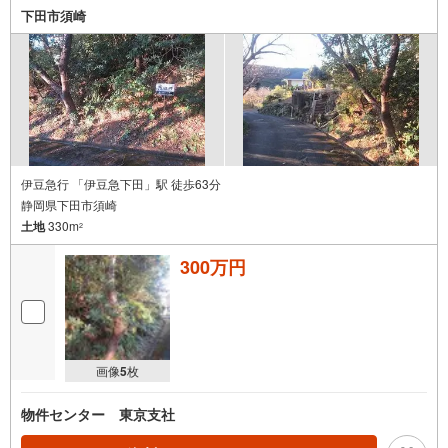
下田市須崎
伊豆急行 「伊豆急下田」駅 徒歩63分
静岡県下田市須崎
土地
330m
2
300万円
画像
5
枚
物件センター 東京支社