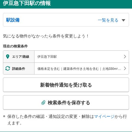
伊豆急下田駅の情報
駅設備
一覧を見る
バリアフリー状況
気になる物件がなかったら
条件を変更しよう！
※段差なしでの移動経路
（○：有り △：要駅員設備 ×：無し）
現在の検索条件
地上⇔改札⇔ホーム：○
トイレ
伊豆急下田駅
エリア/路線
《多機能トイレ》
・有り
価格未定を含む｜建築条件付き土地を含む｜土地330
m
以上
詳細条件
2
その他
こ
・点字運賃表
新着物件通知を受け取る
の
検
索
検索条件を保存する
条
件
保存した条件の確認・通知設定の変更・解除は
マイページ
から行
で
えます。
通