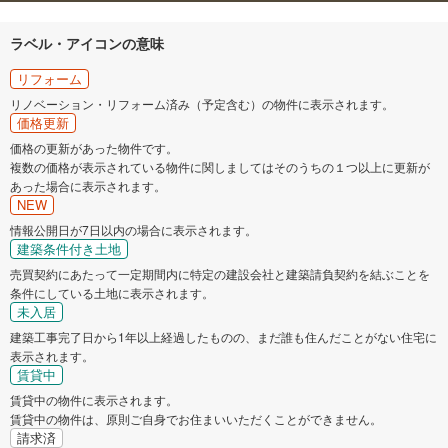
ラベル・アイコンの意味
リフォーム
リノベーション・リフォーム済み（予定含む）の物件に表示されます。
価格更新
価格の更新があった物件です。
複数の価格が表示されている物件に関しましてはそのうちの１つ以上に更新が
あった場合に表示されます。
NEW
情報公開日が7日以内の場合に表示されます。
建築条件付き土地
売買契約にあたって一定期間内に特定の建設会社と建築請負契約を結ぶことを
条件にしている土地に表示されます。
未入居
建築工事完了日から1年以上経過したものの、まだ誰も住んだことがない住宅に
表示されます。
賃貸中
賃貸中の物件に表示されます。
賃貸中の物件は、原則ご自身でお住まいいただくことができません。
請求済