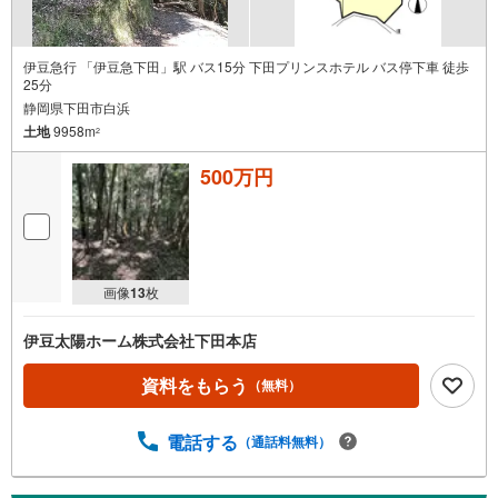
伊豆急行 「伊豆急下田」駅 バス15分 下田プリンスホテル バス停下車 徒歩
25分
静岡県下田市白浜
土地
9958m
2
500万円
画像
13
枚
伊豆太陽ホーム株式会社下田本店
資料をもらう
（無料）
電話する
（通話料無料）