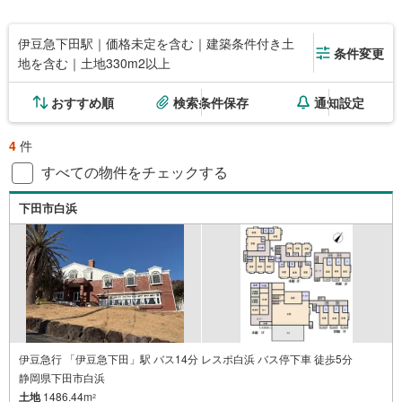
伊豆急下田駅｜価格未定を含む｜建築条件付き土
条件変更
地を含む｜土地330m2以上
おすすめ順
検索条件保存
通知設定
4
件
すべての物件をチェックする
下田市白浜
伊豆急行 「伊豆急下田」駅 バス14分 レスポ白浜 バス停下車 徒歩5分
静岡県下田市白浜
土地
1486.44m
2