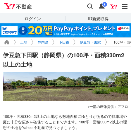
Yahoo!不動産
検索
通知
i
ログイン
ID新規取得
土地
静岡県
下田市
伊豆急下田駅
100坪・
伊豆急下田駅（静岡県）の100坪・面積330m2
以上の土地
一部の画像提供：アフロ
100坪・面積330m2以上の土地なら敷地面積にゆとりがあるので駐車場や
庭に十分な広さを確保することもできます。100坪・面積330m2以上の理
想の土地をYahoo!不動産で見つけましょう。