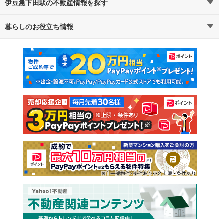
伊豆急下田駅の不動産情報を探す
暮らしのお役立ち情報
不動産・住宅
賃貸住宅
マンションカタログ
教えて！住まいの先生
新築マンション
中古マンション
新築一戸建て
中古一戸建て
注文住宅
土地
売却査定