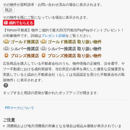
その物件が資料請求・お問い合わせ済みの場合に表示されます。
既読
その物件を既にご覧になっている場合に表示されます。
成約でもらえる
【Yahoo!不動産】物件ご成約で最大20万円相当PayPayポイントプレゼント！
の対象物件です。詳細は
プレゼント詳細
をご覧ください。
ゴールド推奨店
ゴールド推奨店 取り扱い物件
シルバー推奨店
シルバー推奨店 取り扱い物件
ブロンズ推奨店
ブロンズ推奨店 取り扱い物件
広告商品を購入している不動産会社のうち、物件情報の正確性、法令遵守、ヤ
フー不動産における成約実績等、当社所定の基準を満たした優良な店舗運営を
実践していると認めた不動産会社（もしくは当該認定を受けた不動産会社の取
扱物件）に表示されます。
タップすると用語の意味が書かれたポップアップが開きます。
PRマークについて
ご注意
消費税および地方消費税の対象となる場合は税込み価格が表示されていま