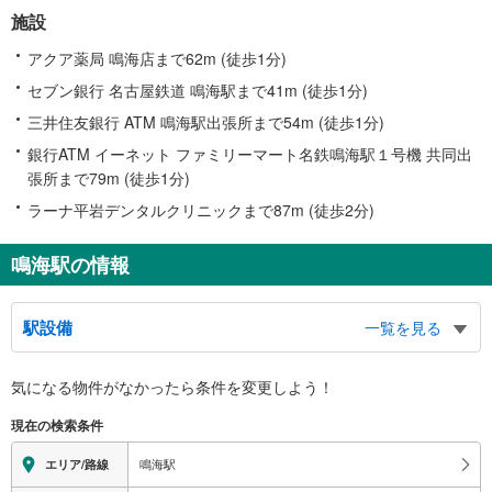
施設
アクア薬局 鳴海店まで62m (徒歩1分)
セブン銀行 名古屋鉄道 鳴海駅まで41m (徒歩1分)
三井住友銀行 ATM 鳴海駅出張所まで54m (徒歩1分)
銀行ATM イーネット ファミリーマート名鉄鳴海駅１号機 共同出
張所まで79m (徒歩1分)
ラーナ平岩デンタルクリニックまで87m (徒歩2分)
鳴海駅の情報
駅設備
一覧を見る
バリアフリー状況
気になる物件がなかったら
条件を変更しよう！
※段差なしでの移動経路
（○：有り △：要駅員設備 ×：無し）
現在の検索条件
地上⇔改札⇔ホーム：○
エレベータ
鳴海駅
エリア/路線
・各ホーム⇔改札