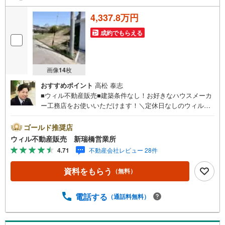
4,337.8万円
成約でもらえる
画像
14
枚
おすすめポイント
高松 泰志
■ウィル不動産販売■建築条件なし！お好きなハウスメーカ
ー工務店をお使いいただけます！＼定休日なしのウィルな
ら即日対応可能！/住宅ローン、建築プランのご相談も承り
ます！＝＝＝＝＝＝＝＝＝＝＝＝＝お問い合わせは【室
ゴールド推奨店
内・現地を見学する】ボタンからくださいませ。東証上場
ウィル不動産販売 新瑞橋営業所
のウィルで安心取引！定休日無！平日特典あり！住宅ロー
4.71
不動産会社レビュー 28件
ンもお任せ下さい！年間800組以上を担当する専門部署が、
あなたの住宅ローンをお手伝い！リフォーム・リノベも併
資料をもらう
（無料）
せて相談可能！お子様連れのご家族も落ち着いてお話がで
きるよう、キッズスペースを設置しています。【営業時間
10:00-19:00】（年中無休）上記時間はお電話が繋がりやす
電話する
（通話料無料）
くなっております。ぜひお気軽にご連絡下さい！