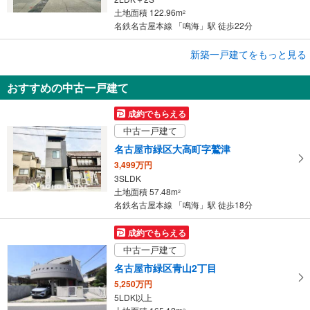
土地面積 122.96m
2
名鉄名古屋本線 「鳴海」駅 徒歩22分
成約でもらえる
新築一戸建てをもっと見る
新築一戸建て
おすすめの中古一戸建て
名古屋市緑区潮見が丘2丁目
4,380万円
成約でもらえる
2LDK＋2S
中古一戸建て
土地面積 124.28m
2
名鉄名古屋本線 「鳴海」駅 徒歩22分
名古屋市緑区大高町字鷲津
3,499万円
3SLDK
土地面積 57.48m
2
名鉄名古屋本線 「鳴海」駅 徒歩18分
成約でもらえる
中古一戸建て
名古屋市緑区青山2丁目
5,250万円
5LDK以上