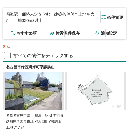
鳴海駅｜価格未定を含む｜建築条件付き土地を含
条件変更
む｜土地330m2以上
おすすめ順
検索条件保存
通知設定
2
件
すべての物件をチェックする
名古屋市緑区鳴海町字諏訪山
名鉄名古屋本線 「鳴海」駅 徒歩11分
愛知県名古屋市緑区鳴海町字諏訪山
土地
717m
2