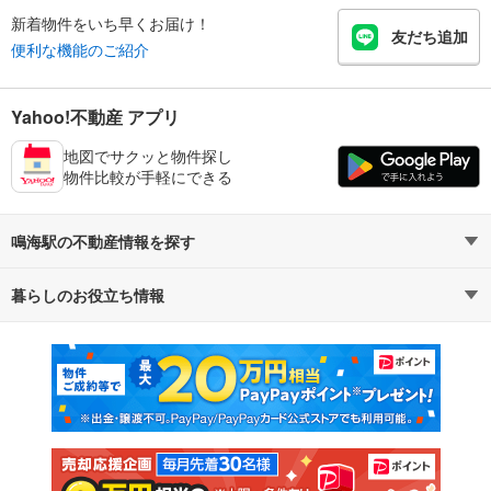
新着物件をいち早くお届け！
友だち追加
便利な機能のご紹介
Yahoo!不動産 アプリ
地図でサクッと物件探し
物件比較が手軽にできる
鳴海駅の不動産情報を探す
暮らしのお役立ち情報
不動産・住宅
賃貸住宅
マンションカタログ
教えて！住まいの先生
新築マンション
中古マンション
新築一戸建て
中古一戸建て
注文住宅
土地