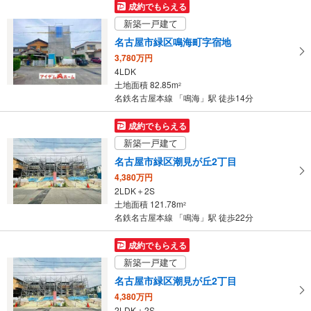
マ
成約でもらえる
イ
新築一戸建て
ペ
名古屋市緑区鳴海町字宿地
ー
3,780万円
ジ
4LDK
に
土地面積 82.85m
2
保
名鉄名古屋本線 「鳴海」駅 徒歩14分
存
す
成約でもらえる
る
新築一戸建て
名古屋市緑区潮見が丘2丁目
4,380万円
2LDK＋2S
土地面積 121.78m
2
名鉄名古屋本線 「鳴海」駅 徒歩22分
成約でもらえる
新築一戸建て
名古屋市緑区潮見が丘2丁目
4,380万円
2LDK＋2S