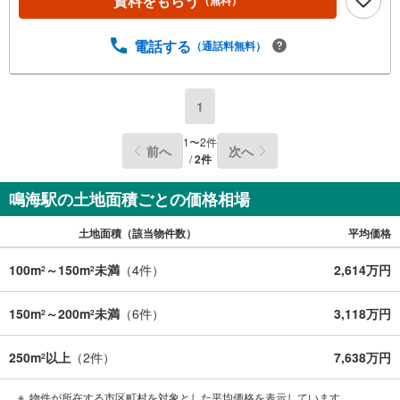
資料をもらう
（無料）
電話する
（通話料無料）
1
1
〜
2
件
前へ
次へ
/
2
件
鳴海駅の土地面積ごとの価格相場
土地面積（該当物件数）
平均価格
100m
～150m
未満
（
4
件）
2,614万円
2
2
150m
～200m
未満
（
6
件）
3,118万円
2
2
250m
以上
（
2
件）
7,638万円
2
物件が所在する市区町村を対象とした平均価格を表示しています。