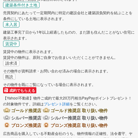
建築条件付き土地
売買契約にあたって一定期間内に特定の建設会社と建築請負契約を結ぶことを
条件にしている土地に表示されます。
未入居
建築工事完了日から1年以上経過したものの、まだ誰も住んだことがない住宅に
表示されます。
賃貸中
賃貸中の物件に表示されます。
賃貸中の物件は、原則ご自身でお住まいいただくことができません。
請求済
その物件が資料請求・お問い合わせ済みの場合に表示されます。
既読
その物件を既にご覧になっている場合に表示されます。
成約でもらえる
【Yahoo!不動産】物件ご成約で最大20万円相当PayPayポイントプレゼント！
の対象物件です。詳細は
プレゼント詳細
をご覧ください。
ゴールド推奨店
ゴールド推奨店 取り扱い物件
シルバー推奨店
シルバー推奨店 取り扱い物件
ブロンズ推奨店
ブロンズ推奨店 取り扱い物件
広告商品を購入している不動産会社のうち、物件情報の正確性、法令遵守、ヤ