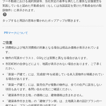
フー不動産における成約実績等、当社所定の基準を満たした優良な店舗運営を
実践していると認めた不動産会社（もしくは当該認定を受けた不動産会社の取
扱物件）に表示されます。
タップすると用語の意味が書かれたポップアップが開きます。
PRマークについて
ご注意
消費税および地方消費税の対象となる場合は税込み価格が表示されていま
す。
物件の写真やイラスト、CGなどは実際と異なる場合があります。
市区町村の合併などにより、地図が表示されない場合があります。ご了承く
ださい。
「新築一戸建て」には、完成後1年を経過している未入居物件が掲載されてい
る場合があります。
「新築一戸建て」には、販売住戸が複数の物件は、全ての住戸に該当しない
項目もあります。各問い合わせ先にご確認ください。
「建築条件付き土地」の価格には、建物価格は含まれません。
「建築条件付き土地」の「建物プラン例」は、土地購入者の設計プランの一
例であり、プランの採用可否は任意です。