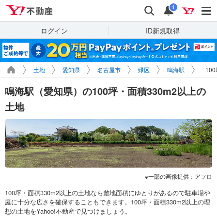
Yahoo!不動産
検索
通知
i
ログイン
ID新規取得
土地
愛知県
名古屋市
緑区
鳴海駅
10
鳴海駅（愛知県）の100坪・面積330m2以上の
土地
一部の画像提供：アフロ
100坪・面積330m2以上の土地なら敷地面積にゆとりがあるので駐車場や
庭に十分な広さを確保することもできます。100坪・面積330m2以上の理
想の土地をYahoo!不動産で見つけましょう。