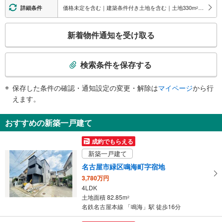
・改札⇔西口
価格未定を含む｜建築条件付き土地を含む｜土地330
m
以上
詳細条件
2
エスカレータ
こ
・各ホーム⇔改札
新着物件通知を受け取る
トイレ
の
検
《多機能トイレ》
索
・改札内
検索条件を保存する
その他
条
件
・点字案内（券売機）
保存した条件の確認・通知設定の変更・解除は
マイページ
から行
で
えます。
通
知
おすすめの新築一戸建て
を
受
成約でもらえる
け
新築一戸建て
取
名古屋市緑区鳴海町字宿地
る
3,780万円
・
4LDK
条
土地面積 82.85m
2
件
名鉄名古屋本線 「鳴海」駅 徒歩16分
を