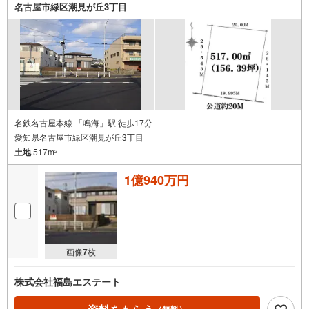
名古屋市緑区潮見が丘3丁目
名鉄名古屋本線 「鳴海」駅 徒歩17分
愛知県名古屋市緑区潮見が丘3丁目
土地
517m
2
1億940万円
画像
7
枚
株式会社福島エステート