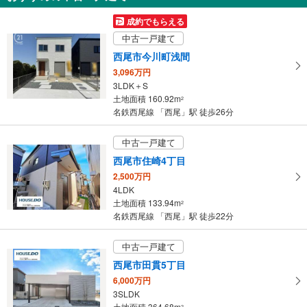
3,080万円
成約でもらえる
3LDK
中古一戸建て
土地面積 130.21m
2
名鉄西尾線 「西尾」駅 徒歩16分
西尾市今川町浅間
3,096万円
3LDK＋S
土地面積 160.92m
2
名鉄西尾線 「西尾」駅 徒歩26分
中古一戸建て
西尾市住崎4丁目
2,500万円
4LDK
土地面積 133.94m
2
名鉄西尾線 「西尾」駅 徒歩22分
中古一戸建て
西尾市田貫5丁目
6,000万円
3SLDK
土地面積 364.68m
2