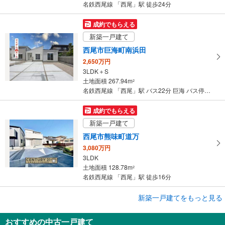
保
名鉄西尾線 「西尾」駅 徒歩24分
存
す
成約でもらえる
る
新築一戸建て
西尾市巨海町南浜田
2,650万円
3LDK＋S
土地面積 267.94m
2
名鉄西尾線 「西尾」駅 バス22分 巨海 バス停下車 徒歩4分
成約でもらえる
新築一戸建て
西尾市熊味町道万
3,080万円
3LDK
土地面積 128.78m
2
名鉄西尾線 「西尾」駅 徒歩16分
成約でもらえる
新築一戸建てをもっと見る
新築一戸建て
おすすめの中古一戸建て
西尾市熊味町道万