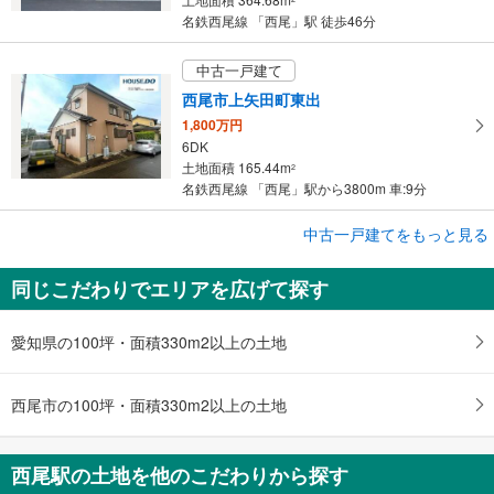
名鉄西尾線 「西尾」駅 徒歩46分
中古一戸建て
西尾市上矢田町東出
1,800万円
6DK
土地面積 165.44m
2
名鉄西尾線 「西尾」駅から3800m 車:9分
中古一戸建てをもっと見る
中古一戸建て
西尾市山下町西八幡山
同じこだわりでエリアを広げて探す
2,850万円
6DK
土地面積 381.35m
2
愛知県の100坪・面積330m2以上の土地
名鉄西尾線 「西尾」駅 徒歩31分
西尾市の100坪・面積330m2以上の土地
西尾駅の土地を他のこだわりから探す