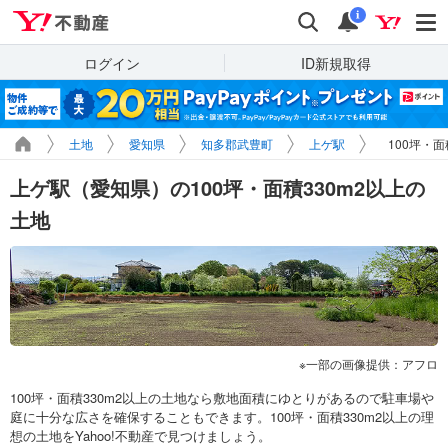
Yahoo!不動産
検索
通知
i
ログイン
ID新規取得
土地
愛知県
知多郡武豊町
上ゲ駅
100坪・
上ゲ駅（愛知県）の100坪・面積330m2以上の
土地
一部の画像提供：アフロ
100坪・面積330m2以上の土地なら敷地面積にゆとりがあるので駐車場や
庭に十分な広さを確保することもできます。100坪・面積330m2以上の理
想の土地をYahoo!不動産で見つけましょう。