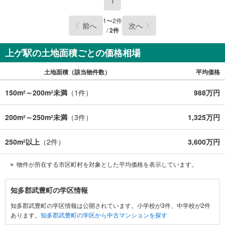
1
1
〜
2
件
前へ
次へ
/
2
件
上ゲ駅の土地面積ごとの価格相場
土地面積（該当物件数）
平均価格
150m
～200m
未満
（
1
件）
988万円
2
2
200m
～250m
未満
（
3
件）
1,325万円
2
2
250m
以上
（
2
件）
3,600万円
2
物件が所在する市区町村を対象とした平均価格を表示しています。
知
知多郡武豊町の学区情報
多
知多郡武豊町の学区情報は公開されています。小学校が3件、中学校が2件
郡
あります。
知多郡武豊町の学区から中古マンションを探す
武