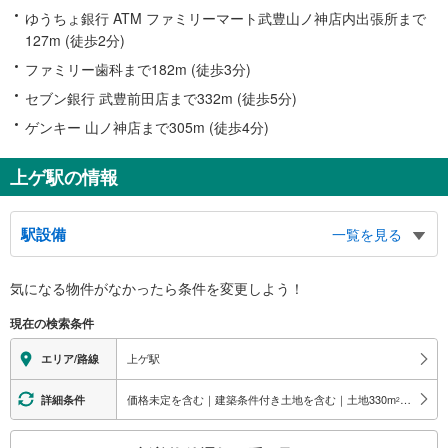
ゆうちょ銀行 ATM ファミリーマート武豊山ノ神店内出張所まで
127m (徒歩2分)
ファミリー歯科まで182m (徒歩3分)
セブン銀行 武豊前田店まで332m (徒歩5分)
ゲンキー 山ノ神店まで305m (徒歩4分)
上ゲ駅の情報
駅設備
一覧を見る
バリアフリー状況
気になる物件がなかったら
条件を変更しよう！
※段差なしでの移動経路
（○：有り △：要駅員設備 ×：無し）
現在の検索条件
地上⇔改札⇔ホーム：○
（※各改札⇔反対側のホームへの改札内移動：×）
上ゲ駅
エリア/路線
スロープ
・河和・内海方面ホーム⇔改札
価格未定を含む｜建築条件付き土地を含む｜土地330
m
以上
詳細条件
2
・名古屋方面ホーム側改札⇔地上
その他
こ