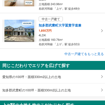
土地面積 243.96m
2
名鉄河和線 「上ゲ」駅 徒歩48分
中古一戸建て
知多郡武豊町大字冨貴字道兼
1,850万円
4LDK
土地面積 160.76m
2
名鉄河和線 「上ゲ」駅 徒歩32分
中古一戸建てをもっと見る
中古一戸建て
知多郡武豊町大字冨貴字道兼
同じこだわりでエリアを広げて探す
1,950万円
4LDK
土地面積 160.76m
2
愛知県の100坪・面積330m2以上の土地
名鉄河和線 「上ゲ」駅 徒歩32分
知多郡武豊町の100坪・面積330m2以上の土地
上ゲ駅の土地を他のこだわりから探す