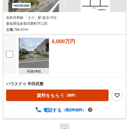
名鉄河和線 「上ゲ」駅 徒歩10分
愛知県知多郡武豊町字口田
土地
769.47m
2
6,000万円
画像
10
枚
ハウスドゥ 半田武豊
資料をもらう
（無料）
電話する
（通話料無料）