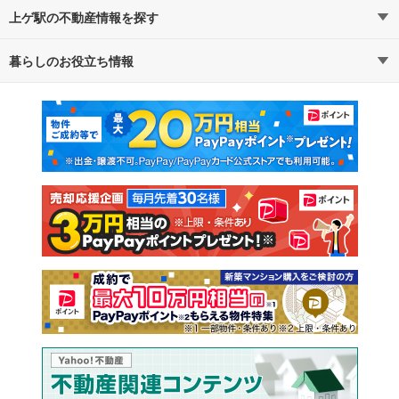
上ゲ駅の不動産情報を探す
暮らしのお役立ち情報
不動産・住宅
賃貸住宅
マンションカタログ
教えて！住まいの先生
新築マンション
中古マンション
新築一戸建て
中古一戸建て
注文住宅
土地
売却査定