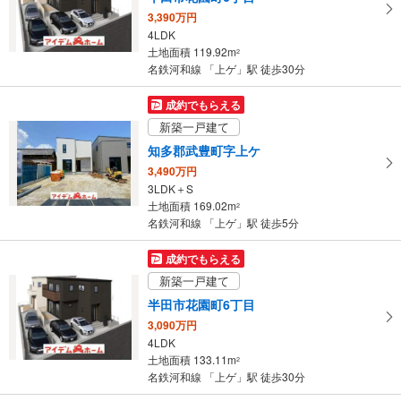
ー
3,390万円
ジ
4LDK
に
土地面積 119.92m
2
保
名鉄河和線 「上ゲ」駅 徒歩30分
存
す
成約でもらえる
る
新築一戸建て
知多郡武豊町字上ケ
3,490万円
3LDK＋S
土地面積 169.02m
2
名鉄河和線 「上ゲ」駅 徒歩5分
成約でもらえる
新築一戸建て
半田市花園町6丁目
3,090万円
4LDK
土地面積 133.11m
2
名鉄河和線 「上ゲ」駅 徒歩30分