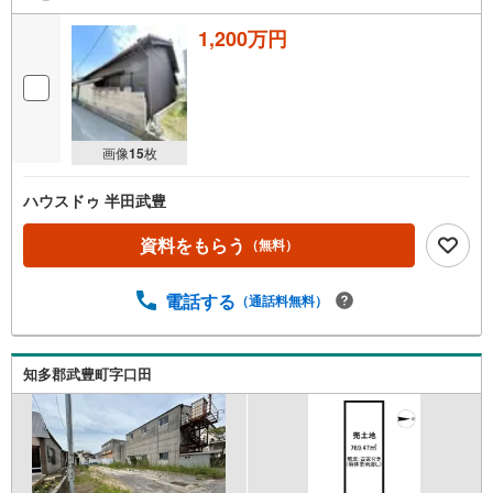
1,200万円
画像
15
枚
ハウスドゥ 半田武豊
資料をもらう
（無料）
電話する
（通話料無料）
知多郡武豊町字口田