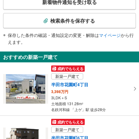
新着物件通知を受け取る
・点字案内（券売機）
の
※駅員無配置駅（連絡先：太田川駅）
検
索
検索条件を保存する
条
件
保存した条件の確認・通知設定の変更・解除は
マイページ
から行
で
えます。
通
知
おすすめの新築一戸建て
を
受
成約でもらえる
け
新築一戸建て
取
半田市花園町4丁目
る
3,398万円
・
3LDK＋S
条
土地面積 131.28m
2
件
名鉄河和線 「上ゲ」駅 徒歩28分
を
マ
成約でもらえる
イ
新築一戸建て
ペ
半田市花園町6丁目