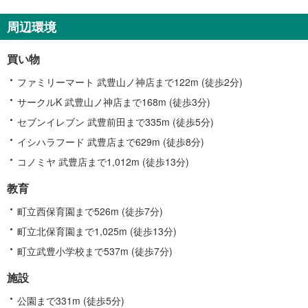
豊
町
周辺環境
に
関
買い物
す
る
ファミリーマート 武豊山ノ神店まで122m (徒歩2分)
情
サークルK 武豊山ノ神店まで168m (徒歩3分)
報
セブンイレブン 武豊前田まで335m (徒歩5分)
イシハラフード 武豊店まで629m (徒歩8分)
コノミヤ 武豊店まで1,012m (徒歩13分)
教育
町立西保育園まで526m (徒歩7分)
町立北保育園まで1,025m (徒歩13分)
町立武豊小学校まで537m (徒歩7分)
施設
公園まで331m (徒歩5分)