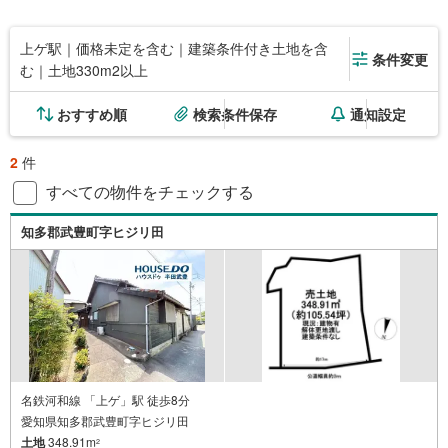
上ゲ駅｜価格未定を含む｜建築条件付き土地を含
条件変更
む｜土地330m2以上
おすすめ順
検索条件保存
通知設定
2
件
すべての物件をチェックする
知多郡武豊町字ヒジリ田
名鉄河和線 「上ゲ」駅 徒歩8分
愛知県知多郡武豊町字ヒジリ田
土地
348.91m
2