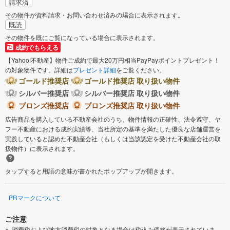
請求済
その物件が資料請求・お問い合わせ済みの場合に表示されます。
既読
その物件を既にご覧になっている場合に表示されます。
成約でもらえる
【Yahoo!不動産】物件ご成約で最大20万円相当PayPayポイントプレゼント！
の対象物件です。詳細は
プレゼント詳細
をご覧ください。
ゴールド推奨店
ゴールド推奨店 取り扱い物件
シルバー推奨店
シルバー推奨店 取り扱い物件
ブロンズ推奨店
ブロンズ推奨店 取り扱い物件
広告商品を購入している不動産会社のうち、物件情報の正確性、法令遵守、ヤ
フー不動産における成約実績等、当社所定の基準を満たした優良な店舗運営を
実践していると認めた不動産会社（もしくは当該認定を受けた不動産会社の取
扱物件）に表示されます。
タップすると用語の意味が書かれたポップアップが開きます。
PRマークについて
ご注意
消費税および地方消費税の対象となる場合は税込み価格が表示されていま