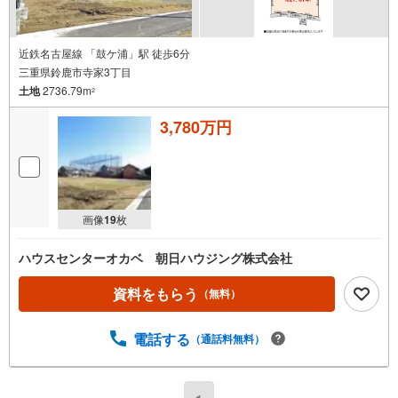
近鉄名古屋線 「鼓ケ浦」駅 徒歩6分
三重県鈴鹿市寺家3丁目
土地
2736.79m
2
3,780万円
画像
19
枚
ハウスセンターオカベ 朝日ハウジング株式会社
資料をもらう
（無料）
電話する
（通話料無料）