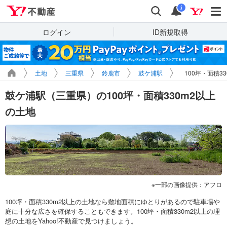
Yahoo!不動産
検索
通知
i
ログイン
ID新規取得
土地
三重県
鈴鹿市
鼓ケ浦駅
100坪・面積3
鼓ケ浦駅（三重県）の100坪・面積330m2以上
の土地
一部の画像提供：アフロ
100坪・面積330m2以上の土地なら敷地面積にゆとりがあるので駐車場や
庭に十分な広さを確保することもできます。100坪・面積330m2以上の理
想の土地をYahoo!不動産で見つけましょう。