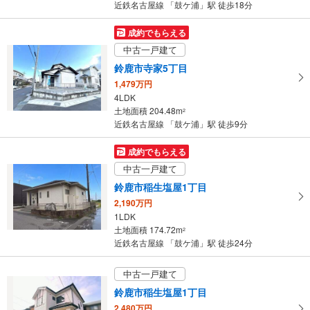
近鉄名古屋線 「鼓ケ浦」駅 徒歩18分
す
る
成約でもらえる
中古一戸建て
鈴鹿市寺家5丁目
1,479万円
4LDK
土地面積 204.48m
2
近鉄名古屋線 「鼓ケ浦」駅 徒歩9分
成約でもらえる
中古一戸建て
鈴鹿市稲生塩屋1丁目
2,190万円
1LDK
土地面積 174.72m
2
近鉄名古屋線 「鼓ケ浦」駅 徒歩24分
中古一戸建て
鈴鹿市稲生塩屋1丁目
2,480万円