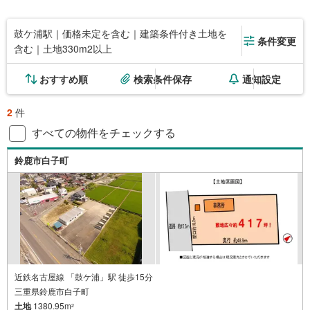
鼓ケ浦駅｜価格未定を含む｜建築条件付き土地を
条件変更
含む｜土地330m2以上
おすすめ順
検索条件保存
通知設定
2
件
すべての物件をチェックする
鈴鹿市白子町
近鉄名古屋線 「鼓ケ浦」駅 徒歩15分
三重県鈴鹿市白子町
土地
1380.95m
2