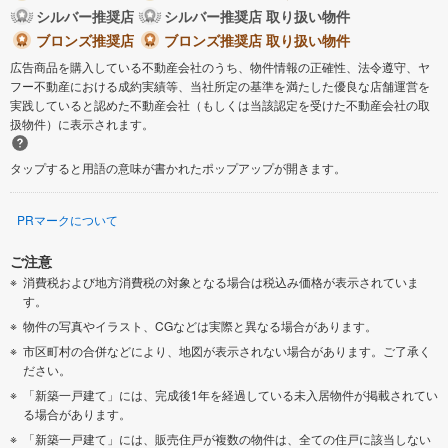
シルバー推奨店
シルバー推奨店 取り扱い物件
ブロンズ推奨店
ブロンズ推奨店 取り扱い物件
広告商品を購入している不動産会社のうち、物件情報の正確性、法令遵守、ヤ
フー不動産における成約実績等、当社所定の基準を満たした優良な店舗運営を
実践していると認めた不動産会社（もしくは当該認定を受けた不動産会社の取
扱物件）に表示されます。
タップすると用語の意味が書かれたポップアップが開きます。
PRマークについて
ご注意
消費税および地方消費税の対象となる場合は税込み価格が表示されていま
す。
物件の写真やイラスト、CGなどは実際と異なる場合があります。
市区町村の合併などにより、地図が表示されない場合があります。ご了承く
ださい。
「新築一戸建て」には、完成後1年を経過している未入居物件が掲載されてい
る場合があります。
「新築一戸建て」には、販売住戸が複数の物件は、全ての住戸に該当しない