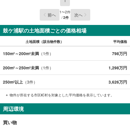
1
1
〜
2
件
前へ
次へ
/
2
件
鼓ケ浦駅の土地面積ごとの価格相場
土地面積（該当物件数）
平均価格
150m
～200m
未満
（
1
件）
798万円
2
2
200m
～250m
未満
（
1
件）
1,298万円
2
2
250m
以上
（
3
件）
3,626万円
2
物件が所在する市区町村を対象とした平均価格を表示しています。
周辺環境
買い物