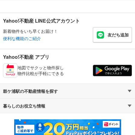
Yahoo!不動産 LINE公式アカウント
新着物件をいち早くお届け！
友だち追加
便利な機能のご紹介
Yahoo!不動産 アプリ
地図でサクッと物件探し
物件比較が手軽にできる
鼓ケ浦駅の不動産情報を探す
暮らしのお役立ち情報
不動産・住宅
賃貸住宅
マンションカタログ
教えて！住まいの先生
新築マンション
中古マンション