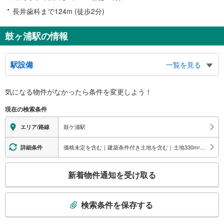
長井歯科まで124m (徒歩2分)
鼓ヶ浦駅の情報
駅設備
一覧を見る
バリアフリー状況
気になる物件がなかったら
条件を変更しよう！
※段差なしでの移動経路
（○：有り △：要駅員設備 ×：無し）
現在の検索条件
地上⇔改札：○
改札⇔ホーム：
鼓ケ浦駅
エリア/路線
伊勢中川方面行きホーム：○
名古屋方面行きホーム：×
価格未定を含む｜建築条件付き土地を含む｜土地330
m
以上
詳細条件
2
スロープ
・改札⇔地上
こ
新着物件通知を受け取る
の
検
索
検索条件を保存する
条
件