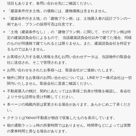
項目もあります。各問い合わせ先にご確認ください。
「建築条件付き土地」の価格には、建物価格は含まれません。
「建築条件付き土地」の「建物プラン例」は、土地購入者の設計プランの一
例であり、プランの採用可否は任意です。
「土地（建築条件なし）」の「建物プラン例」に関して、そのプラン例は特
定の建築請負会社によるもので、 当該建築請負会社以外で建てた場合、同様
のものが同価格で建てられるとは限りません。また、建築請負会社を特定す
るものではありません。
お客様が入力する個人情報を含むお問い合わせデータは、当該物件の取扱会
社に送信され、そこで管理されます。
お問い合わせをされたお客様へは、取扱会社がご連絡いたします。
物件に関するお客様のお問い合わせについては、LINEヤフー株式会社は一切
関与いたしません。取扱会社に直接ご確認ください。
不動産購入の検討、契約にあたってはお客様ご自身が情報を確認し、各会社
より十分な説明を受け判断してください。
本ページの掲載内容は変更される場合があります。あらかじめご了承くださ
い。
クチコミはYahoo!不動産が独自で収集したものを表示しています。
朝の通勤ラッシュ時の所要時間ではありません。時間帯などによっては実際
の乗車時間と異なる場合があります。