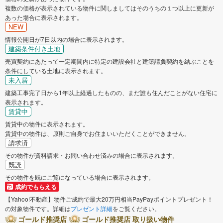
複数の価格が表示されている物件に関しましてはそのうちの１つ以上に更新が
あった場合に表示されます。
NEW
情報公開日が7日以内の場合に表示されます。
建築条件付き土地
売買契約にあたって一定期間内に特定の建設会社と建築請負契約を結ぶことを
条件にしている土地に表示されます。
未入居
建築工事完了日から1年以上経過したものの、まだ誰も住んだことがない住宅に
表示されます。
賃貸中
賃貸中の物件に表示されます。
賃貸中の物件は、原則ご自身でお住まいいただくことができません。
請求済
その物件が資料請求・お問い合わせ済みの場合に表示されます。
既読
その物件を既にご覧になっている場合に表示されます。
成約でもらえる
【Yahoo!不動産】物件ご成約で最大20万円相当PayPayポイントプレゼント！
の対象物件です。詳細は
プレゼント詳細
をご覧ください。
ゴールド推奨店
ゴールド推奨店 取り扱い物件