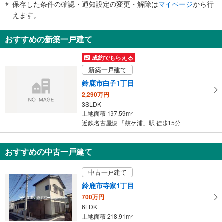
保存した条件の確認・通知設定の変更・解除は
マイページ
から行
で
えます。
通
知
おすすめの新築一戸建て
を
受
成約でもらえる
け
新築一戸建て
取
鈴鹿市白子1丁目
る
2,290万円
・
3SLDK
条
土地面積 197.59m
2
件
近鉄名古屋線 「鼓ケ浦」駅 徒歩15分
を
マ
おすすめの中古一戸建て
イ
ペ
中古一戸建て
ー
ジ
鈴鹿市寺家1丁目
に
700万円
保
6LDK
土地面積 218.91m
存
2