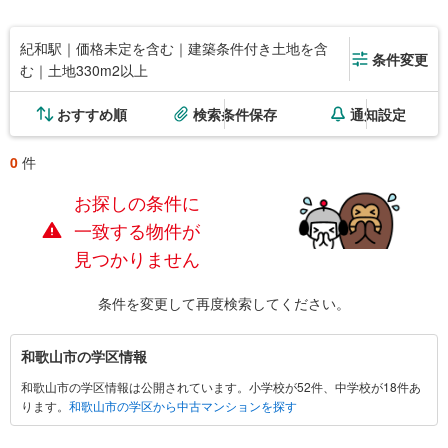
紀和駅｜価格未定を含む｜建築条件付き土地を含
条件変更
む｜土地330m2以上
おすすめ順
検索条件保存
通知設定
0
件
お探しの条件に
一致する物件が
見つかりません
条件を変更して再度検索してください。
和
和歌山市の学区情報
歌
和歌山市の学区情報は公開されています。小学校が52件、中学校が18件あ
山
ります。
和歌山市の学区から中古マンションを探す
市
に