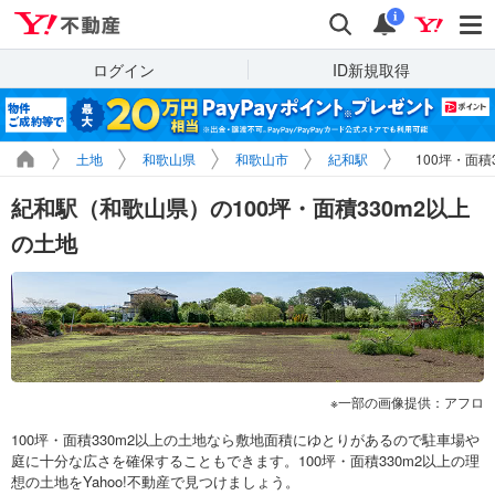
Yahoo!不動産
検索
通知
i
ログイン
ID新規取得
土地
和歌山県
和歌山市
紀和駅
100坪・面積
紀和駅（和歌山県）の100坪・面積330m2以上
の土地
一部の画像提供：アフロ
100坪・面積330m2以上の土地なら敷地面積にゆとりがあるので駐車場や
庭に十分な広さを確保することもできます。100坪・面積330m2以上の理
想の土地をYahoo!不動産で見つけましょう。