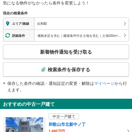
関
気になる物件がなかったら
条件を変更しよう！
す
現在の検索条件
る
情
紀和駅
エリア/路線
報
価格未定を含む｜建築条件付き土地を含む｜土地330
m
以上
詳細条件
2
こ
新着物件通知を受け取る
の
検
索
検索条件を保存する
条
件
保存した条件の確認・通知設定の変更・解除は
マイページ
から行
で
えます。
通
知
おすすめの中古一戸建て
を
受
中古一戸建て
け
和歌山市北新中ノ丁
取
1,490万円
る