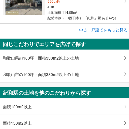
550万円
4DK
土地面積 114.05m
2
紀勢本線（JR西日本） 「紀和」駅 徒歩42分
中古一戸建てをもっと見る
中古一戸建て
和歌山市楠見中
同じこだわりでエリアを広げて探す
2,480万円
4SLDK
土地面積 165.29m
2
和歌山県の100坪・面積330m2以上の土地
紀勢本線（JR西日本） 「紀和」駅 徒歩19分
和歌山市の100坪・面積330m2以上の土地
紀和駅の土地を他のこだわりから探す
面積120m2以上
面積150m2以上