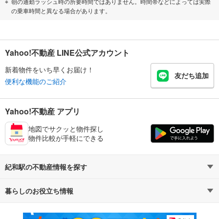
朝の通勤ラッシュ時の所要時間ではありません。時間帯などによっては実際
の乗車時間と異なる場合があります。
Yahoo!不動産 LINE公式アカウント
新着物件をいち早くお届け！
友だち追加
便利な機能のご紹介
Yahoo!不動産 アプリ
地図でサクッと物件探し
物件比較が手軽にできる
紀和駅の不動産情報を探す
暮らしのお役立ち情報
不動産・住宅
賃貸住宅
マンションカタログ
教えて！住まいの先生
新築マンション
中古マンション