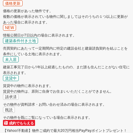
価格更新
価格の更新があった物件です。
複数の価格が表示されている物件に関しましてはそのうちの１つ以上に更新が
あった場合に表示されます。
NEW
情報公開日が7日以内の場合に表示されます。
建築条件付き土地
売買契約にあたって一定期間内に特定の建設会社と建築請負契約を結ぶことを
条件にしている土地に表示されます。
未入居
建築工事完了日から1年以上経過したものの、まだ誰も住んだことがない住宅に
表示されます。
賃貸中
賃貸中の物件に表示されます。
賃貸中の物件は、原則ご自身でお住まいいただくことができません。
請求済
その物件が資料請求・お問い合わせ済みの場合に表示されます。
既読
その物件を既にご覧になっている場合に表示されます。
成約でもらえる
【Yahoo!不動産】物件ご成約で最大20万円相当PayPayポイントプレゼント！