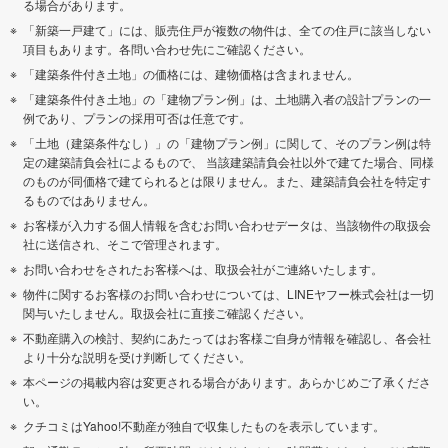
る場合があります。
「新築一戸建て」には、販売住戸が複数の物件は、全ての住戸に該当しない
項目もあります。各問い合わせ先にご確認ください。
「建築条件付き土地」の価格には、建物価格は含まれません。
「建築条件付き土地」の「建物プラン例」は、土地購入者の設計プランの一
例であり、プランの採用可否は任意です。
「土地（建築条件なし）」の「建物プラン例」に関して、そのプラン例は特
定の建築請負会社によるもので、 当該建築請負会社以外で建てた場合、同様
のものが同価格で建てられるとは限りません。また、建築請負会社を特定す
るものではありません。
お客様が入力する個人情報を含むお問い合わせデータは、当該物件の取扱会
社に送信され、そこで管理されます。
お問い合わせをされたお客様へは、取扱会社がご連絡いたします。
物件に関するお客様のお問い合わせについては、LINEヤフー株式会社は一切
関与いたしません。取扱会社に直接ご確認ください。
不動産購入の検討、契約にあたってはお客様ご自身が情報を確認し、各会社
より十分な説明を受け判断してください。
本ページの掲載内容は変更される場合があります。あらかじめご了承くださ
い。
クチコミはYahoo!不動産が独自で収集したものを表示しています。