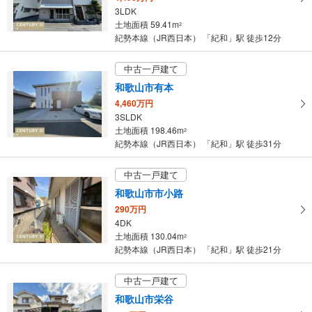
3LDK
・
土地面積 59.41m
2
条
紀勢本線（JR西日本） 「紀和」駅 徒歩12分
件
を
中古一戸建て
マ
和歌山市有本
イ
4,460万円
ペ
3SLDK
ー
土地面積 198.46m
2
ジ
紀勢本線（JR西日本） 「紀和」駅 徒歩31分
に
保
中古一戸建て
存
和歌山市市小路
す
290万円
る
4DK
土地面積 130.04m
2
紀勢本線（JR西日本） 「紀和」駅 徒歩21分
中古一戸建て
和歌山市栄谷