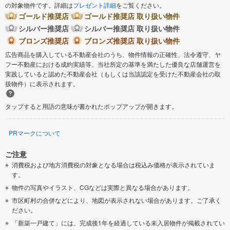
の対象物件です。詳細は
プレゼント詳細
をご覧ください。
ゴールド推奨店
ゴールド推奨店 取り扱い物件
シルバー推奨店
シルバー推奨店 取り扱い物件
ブロンズ推奨店
ブロンズ推奨店 取り扱い物件
広告商品を購入している不動産会社のうち、物件情報の正確性、法令遵守、ヤ
フー不動産における成約実績等、当社所定の基準を満たした優良な店舗運営を
実践していると認めた不動産会社（もしくは当該認定を受けた不動産会社の取
扱物件）に表示されます。
タップすると用語の意味が書かれたポップアップが開きます。
PRマークについて
ご注意
消費税および地方消費税の対象となる場合は税込み価格が表示されていま
す。
物件の写真やイラスト、CGなどは実際と異なる場合があります。
市区町村の合併などにより、地図が表示されない場合があります。ご了承く
ださい。
「新築一戸建て」には、完成後1年を経過している未入居物件が掲載されてい