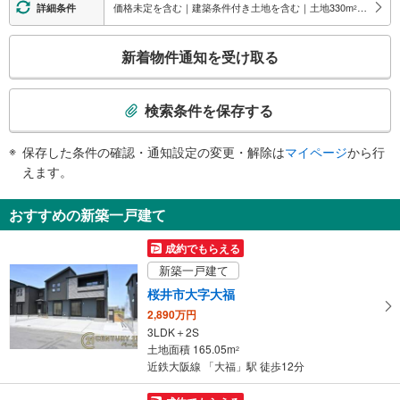
価格未定を含む｜建築条件付き土地を含む｜土地330
m
以上
詳細条件
2
こ
新着物件通知を受け取る
の
検
索
検索条件を保存する
条
件
保存した条件の確認・通知設定の変更・解除は
マイページ
から行
で
えます。
通
知
おすすめの新築一戸建て
を
受
成約でもらえる
け
新築一戸建て
取
桜井市大字大福
る
2,890万円
・
3LDK＋2S
条
土地面積 165.05m
2
件
近鉄大阪線 「大福」駅 徒歩12分
を
マ