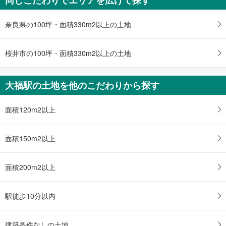
710万円
4R
土地面積 67.17m
2
奈良県の100坪・面積330m2以上の土地
近鉄大阪線 「大福」駅 徒歩14分
桜井市の100坪・面積330m2以上の土地
大福駅の土地を他のこだわりから探す
面積120m2以上
面積150m2以上
面積200m2以上
駅徒歩10分以内
建築条件なしの土地