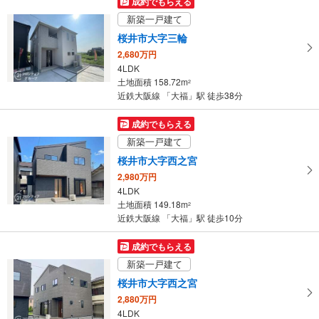
成約でもらえる
イ
新築一戸建て
ペ
桜井市大字三輪
ー
2,680万円
ジ
4LDK
に
土地面積 158.72m
2
保
近鉄大阪線 「大福」駅 徒歩38分
存
す
成約でもらえる
る
新築一戸建て
桜井市大字西之宮
2,980万円
4LDK
土地面積 149.18m
2
近鉄大阪線 「大福」駅 徒歩10分
成約でもらえる
新築一戸建て
桜井市大字西之宮
2,880万円
4LDK