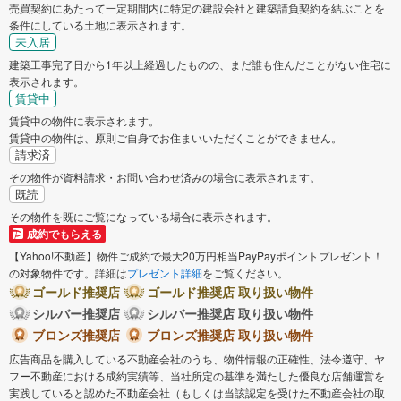
売買契約にあたって一定期間内に特定の建設会社と建築請負契約を結ぶことを
条件にしている土地に表示されます。
未入居
建築工事完了日から1年以上経過したものの、まだ誰も住んだことがない住宅に
表示されます。
賃貸中
賃貸中の物件に表示されます。
賃貸中の物件は、原則ご自身でお住まいいただくことができません。
請求済
その物件が資料請求・お問い合わせ済みの場合に表示されます。
既読
その物件を既にご覧になっている場合に表示されます。
成約でもらえる
【Yahoo!不動産】物件ご成約で最大20万円相当PayPayポイントプレゼント！
の対象物件です。詳細は
プレゼント詳細
をご覧ください。
ゴールド推奨店
ゴールド推奨店 取り扱い物件
シルバー推奨店
シルバー推奨店 取り扱い物件
ブロンズ推奨店
ブロンズ推奨店 取り扱い物件
広告商品を購入している不動産会社のうち、物件情報の正確性、法令遵守、ヤ
フー不動産における成約実績等、当社所定の基準を満たした優良な店舗運営を
実践していると認めた不動産会社（もしくは当該認定を受けた不動産会社の取