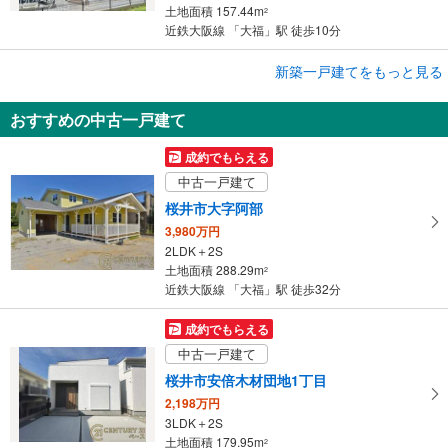
土地面積 157.44m
2
近鉄大阪線 「大福」駅 徒歩10分
成約でもらえる
新築一戸建てをもっと見る
新築一戸建て
おすすめの中古一戸建て
桜井市大字西之宮
2,490万円
成約でもらえる
4LDK
中古一戸建て
土地面積 124.55m
2
近鉄大阪線 「大福」駅 徒歩6分
桜井市大字阿部
3,980万円
2LDK＋2S
土地面積 288.29m
2
近鉄大阪線 「大福」駅 徒歩32分
成約でもらえる
中古一戸建て
桜井市安倍木材団地1丁目
2,198万円
3LDK＋2S
土地面積 179.95m
2