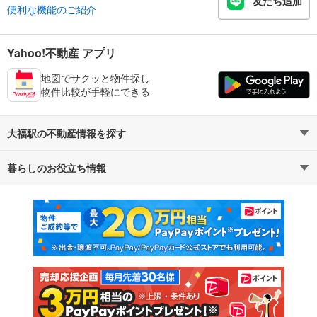
友だち追加
便利な機能のご紹介
Yahoo!不動産 アプリ
地図でサクッと物件探し
物件比較が手軽にできる
大福駅の不動産情報を探す
暮らしのお役立ち情報
不動産・住宅
賃貸住宅
マンションカタログ
教えて！住まいの先生
新築マンション
中古マンション
新築一戸建て
中古一戸建て
注文住宅
土地
売却査定