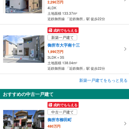
2,290万円
4LDK
土地面積 133.37m
2
近鉄御所線 「近鉄御所」駅 徒歩22分
成約でもらえる
新築一戸建て
御所市大字南十三
1,990万円
3LDK＋3S
土地面積 138.04m
2
近鉄御所線 「近鉄御所」駅 徒歩22分
成約でもらえる
新築一戸建てをもっと見る
新築一戸建て
おすすめの中古一戸建て
御所市大字南十三
2,240万円
成約でもらえる
4LDK＋3S
中古一戸建て
土地面積 133.37m
2
近鉄御所線 「近鉄御所」駅 徒歩22分
御所市柳田町
480万円