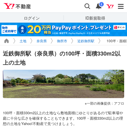
Yahoo!不動産
検索
通知
i
ログイン
ID新規取得
土地
奈良県
御所市
近鉄御所駅
100坪・面積
近鉄御所駅（奈良県）の100坪・面積330m2以
上の土地
一部の画像提供：アフロ
100坪・面積330m2以上の土地なら敷地面積にゆとりがあるので駐車場や
庭に十分な広さを確保することもできます。100坪・面積330m2以上の理
想の土地をYahoo!不動産で見つけましょう。