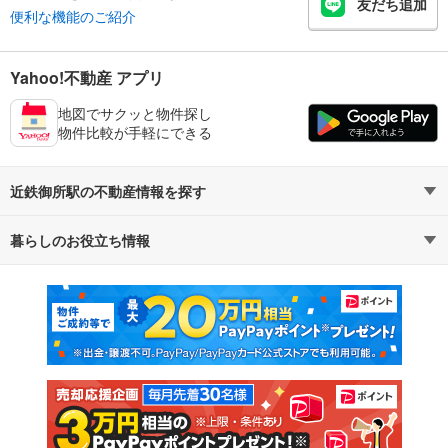
友だち追加
便利な機能のご紹介
Yahoo!不動産 アプリ
地図でサクッと物件探し
物件比較が手軽にできる
近鉄御所駅の不動産情報を探す
暮らしのお役立ち情報
不動産・住宅
賃貸住宅
マンションカタログ
教えて！住まいの先生
新築マンション
中古マンション
新築一戸建て
中古一戸建て
注文住宅
土地