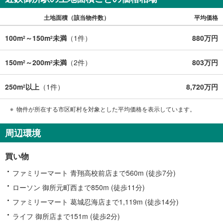
土地面積（該当物件数）
平均価格
100m
～150m
未満
（
1
件）
880万円
2
2
150m
～200m
未満
（
2
件）
803万円
2
2
250m
以上
（
1
件）
8,720万円
2
物件が所在する市区町村を対象とした平均価格を表示しています。
周辺環境
買い物
ファミリーマート 青翔高校前店まで560m (徒歩7分)
ローソン 御所元町西まで850m (徒歩11分)
ファミリーマート 葛城忍海店まで1,119m (徒歩14分)
ライフ 御所店まで151m (徒歩2分)