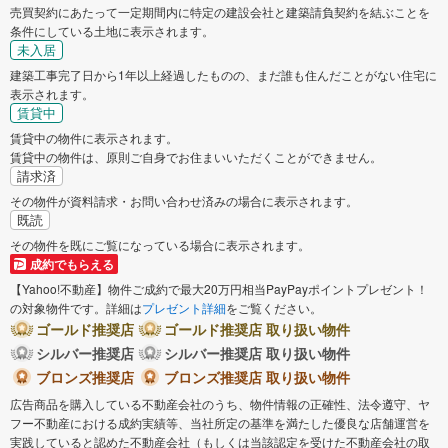
売買契約にあたって一定期間内に特定の建設会社と建築請負契約を結ぶことを
条件にしている土地に表示されます。
未入居
建築工事完了日から1年以上経過したものの、まだ誰も住んだことがない住宅に
表示されます。
賃貸中
賃貸中の物件に表示されます。
賃貸中の物件は、原則ご自身でお住まいいただくことができません。
請求済
その物件が資料請求・お問い合わせ済みの場合に表示されます。
既読
その物件を既にご覧になっている場合に表示されます。
成約でもらえる
【Yahoo!不動産】物件ご成約で最大20万円相当PayPayポイントプレゼント！
の対象物件です。詳細は
プレゼント詳細
をご覧ください。
ゴールド推奨店
ゴールド推奨店 取り扱い物件
シルバー推奨店
シルバー推奨店 取り扱い物件
ブロンズ推奨店
ブロンズ推奨店 取り扱い物件
広告商品を購入している不動産会社のうち、物件情報の正確性、法令遵守、ヤ
フー不動産における成約実績等、当社所定の基準を満たした優良な店舗運営を
実践していると認めた不動産会社（もしくは当該認定を受けた不動産会社の取