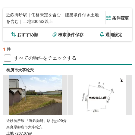
近鉄御所駅｜価格未定を含む｜建築条件付き土地
条件変更
を含む｜土地330m2以上
おすすめ順
検索条件保存
通知設定
1
件
すべての物件をチェックする
御所市大字蛇穴
近鉄御所線 「近鉄御所」駅 徒歩20分
奈良県御所市大字蛇穴
土地
7207.07m
2