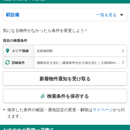
駅設備
一覧を見る
バリアフリー状況
気になる物件がなかったら
条件を変更しよう！
※段差なしでの移動経路
（○：有り △：要駅員設備 ×：無し）
現在の検索条件
地上⇔改札⇔ホーム：○
スロープ
近鉄御所駅
エリア/路線
・各ホーム⇔改札
価格未定を含む｜建築条件付き土地を含む｜土地330
m
以上
詳細条件
2
こ
新着物件通知を受け取る
の
検
索
検索条件を保存する
条
件
保存した条件の確認・通知設定の変更・解除は
マイページ
から行
で
えます。
通
知
おすすめの新築一戸建て