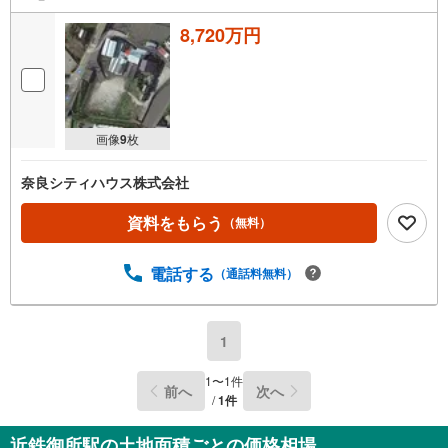
8,720万円
画像
9
枚
奈良シティハウス株式会社
資料をもらう
（無料）
電話する
（通話料無料）
1
1
〜
1
件
前へ
次へ
/
1
件
近鉄御所駅の土地面積ごとの価格相場