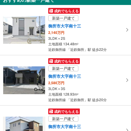
を
受
成約でもらえる
け
新築一戸建て
取
御所市大字南十三
る
2,140万円
・
3LDK＋2S
条
土地面積 134.48m
2
件
近鉄御所線 「近鉄御所」駅 徒歩22分
を
マ
成約でもらえる
イ
新築一戸建て
ペ
御所市大字南十三
ー
2,580万円
ジ
3LDK＋3S
に
土地面積 128.93m
2
保
近鉄御所線 「近鉄御所」駅 徒歩20分
存
す
成約でもらえる
る
新築一戸建て
御所市大字南十三