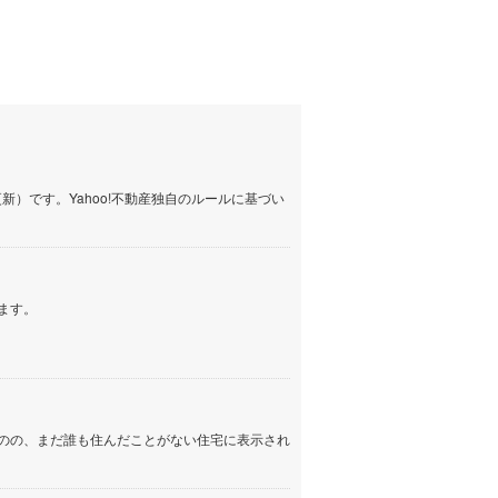
佐野」駅 徒歩36分
阪和線 「東佐野」駅 徒歩16分
阪和線 「東佐野」駅 徒歩
他
しなの鉄道
(
172
)
津軽鉄道
(
0
)
三陸鉄道リアス線
(
0
)
仙台空港アクセス線
(
8
)
松本電鉄上高地線
(
3
)
）です。Yahoo!不動産独自のルールに基づい
関東鉄道常総線
(
8
)
銚子電気鉄道
(
0
)
ます。
上信電鉄上信線
(
6
)
埼玉新都市交通伊奈線
(
23
)
京成成田高速鉄道アクセス線
(
0
)
のの、まだ誰も住んだことがない住宅に表示され
京成千葉線
(
6
)
京成松戸線
(
5
)