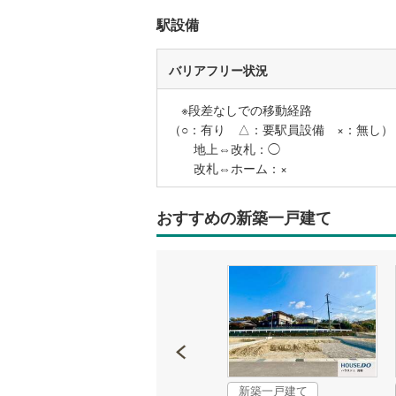
後藤寺線
(
駅設備
東北新幹
バリアフリー状況
秋田新幹
※段差なしでの移動経路
山陽新幹
（○：有り △：要駅員設備 ×：無し）
地上⇔改札：◯
西九州新
改札⇔ホーム：×
地下鉄
札幌市営
おすすめの新築一戸建て
仙台市地
東京メト
東京メト
東京メト
都営浅草
新築一戸建て
新築一戸建て
都営大江