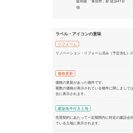
歩37分
阪和線 「東佐野」駅 徒歩13分
阪和線 「東佐野」駅 徒歩41分
他
他
いすみ鉄
IGRいわ
弘南鉄道
ラベル・アイコンの意味
由利高原
リフォーム
長野電鉄
リノベーション・リフォーム済み（予定含む）
宇都宮ラ
価格更新
鹿島臨海
価格の更新があった物件です。
小湊鐵道
(
複数の価格が表示されている物件に関しまして
合に表示されます。
上毛電気
流鉄流山
建築条件付き土地
売買契約にあたって一定期間内に特定の建設会
京成本線
(
ている土地に表示されます。
京成金町