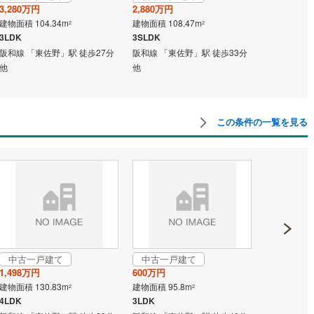
3,280万円
2,880万円
新築一戸
営地下鉄東山線
(
18
)
名古屋市営地下鉄名城線
(
24
)
建物面積 104.34m
建物面積 108.47m
2
2
2,980万円
3LDK
3SLDK
建物面積 119
営地下鉄桜通線
(
12
)
名古屋市営地下鉄上飯田線
(
4
)
阪和線 「東佐野」駅 徒歩27分
阪和線 「東佐野」駅 徒歩33分
4LDK
他
他
阪和線 「東
地下鉄烏丸線
(
15
)
京都市営地下鉄東西線
(
12
)
tro今里筋線
(
0
)
OsakaMetro御堂筋線
(
2
)
この条件の一覧を見る
tro四つ橋線
(
0
)
OsakaMetro中央線
(
2
)
tro堺筋線
(
0
)
神戸市営地下鉄西神・山手線
(
1
)
下鉄空港線
(
5
)
福岡市地下鉄箱崎線
(
3
)
0
)
函館市電
(
0
)
りび鉄道
(
0
)
わたらせ渓谷鐵道
(
8
)
中古一戸建て
中古一戸建て
中古一戸
行
(
17
)
会津鉄道
(
1
)
1,498万円
600万円
295万円
建物面積 130.83m
建物面積 95.8m
建物面積 61.
2
2
縦貫鉄道
(
0
)
しなの鉄道北しなの線
(
3
)
4LDK
3LDK
5DK