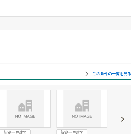
5
)
宮崎空港線
(
1
)
線
(
76
)
上越新幹線
(
17
)
線
(
20
)
北陸新幹線
(
100
)
線
(
32
)
北陸新幹線（JR西日本）
(
3
)
幹線
(
1
)
地下鉄南北線
(
2
)
札幌市営地下鉄東西線
(
1
)
この条件の一覧を見る
下鉄南北線
(
44
)
仙台市地下鉄東西線
(
13
)
ロ丸ノ内線
(
2
)
東京メトロ丸ノ内方南支線
(
0
)
ロ東西線
(
3
)
東京メトロ千代田線
(
5
)
ロ半蔵門線
(
1
)
東京メトロ南北線
(
2
)
線
(
6
)
都営三田線
(
1
)
新築一戸建て
新築一戸建て
戸線
(
0
)
横浜市営地下鉄ブルーライン
(
14
)
成約でも