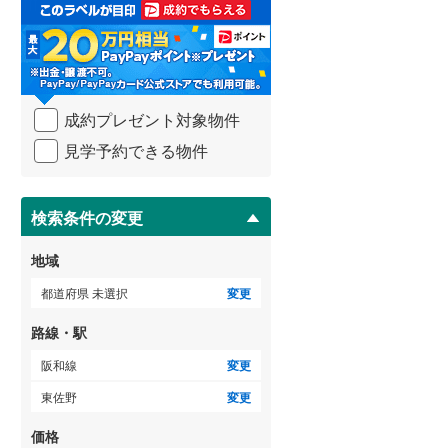
取
る
武蔵野線
(
43
)
・
条
横須賀線
(
19
)
件
を
青梅線
(
16
)
成約プレゼント対象物件
マ
イ
小海線
(
27
)
見学予約できる物件
ペ
ー
京浜東北線
(
29
)
ジ
に
検索条件の変更
総武線
(
13
)
保
存
御殿場線
(
23
)
地域
す
る
中央本線（JR東海）
(
61
)
都道府県 未選択
変更
太多線
(
20
)
路線・駅
名松線
(
2
)
阪和線
変更
東佐野
変更
東海道本線（JR西日本）
(
44
)
価格
小浜線
(
0
)