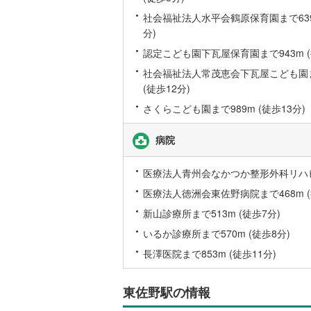
桜井線
(
13
社会福祉法人水平会鶴原保育園まで639
分)
阪和線
(
21
認定こども園下瓦屋保育園まで943m (
おおさか
社会福祉法人常茂恵会下瓦屋こども園ま
(徒歩12分)
内子線
(
0
)
さくらこども園まで989m (徒歩13分)
鳴門線
(
1
)
病院
土讃線
(
8
)
鹿児島本
医療法人青州会なかつか整形外科リハビリ
医療法人徳洲会東佐野病院まで468m (
三角線
(
2
)
新山診療所まで513m (徒歩7分)
長崎本線
(
いるか診療所まで570m (徒歩8分)
佐世保線
(
長澤医院まで853m (徒歩11分)
豊肥本線
(
東佐野駅の情報
日南線
(
6
)