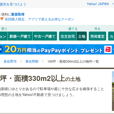
Yahoo! JAPAN
援先を見つけよう
と便利に
新規取得
初回購入限定、アプリで使えるお得なクーポン
検索条件を保存しました
買う
建てる
売る
12
)
札沼線
(
0
)
建ち方、日当たり
ョン
新築一戸建て
中古一戸建て
注文住宅
土地
売却査定
カ
この検索条件の新着物件通知は、
マイページ
から設定できます。
室蘭本線
(
4
)
以上
（
0
）
角地
（
0
）
岩手
宮城
秋田
山形
6
)
富良野線
(
0
)
鶴ケ丘
)
(
0
)
(
0
)
(
0
)
(
0
)
(
0
)
0
）
整形地
（
0
）
(
0
)
東佐野駅、価格未定を含む、建築条件付き土地を含む、
神奈川
埼玉
千葉
茨城
1
)
釧網本線
(
0
)
泉佐野市
東佐野駅
100坪・面積330m2以上の物件一覧
土地330
m
以上
2
契約、入居関連など
8
)
水郡線
(
48
)
長野
富山
石川
福井
0坪・面積330m2以上
（
0
）
第一種低層住居専用地域
（
1
）
の土地
)
(
2
)
(
0
)
(
1
)
(
2
)
(
2
)
(
1
)
)
上越線
(
20
)
閉じる
閉じる
お気に入りリストを見る
お気に入りリストを見る
閉じる
閉じる
岐阜
静岡
三重
ら敷地面積にゆとりがあるので駐車場や庭に十分な広さを確保すること
検索条件を保存する
2
)
水戸線
(
9
)
の理想の土地をYahoo!不動産で見つけましょう。
)
仙山線
(
19
)
マイページ
駅が始発駅
（
0
）
海まで2km以内
（
0
）
)
(
1
)
(
0
)
(
1
)
(
3
)
(
0
)
(
2
)
兵庫
京都
滋賀
奈良
)
気仙沼線
(
3
)
応