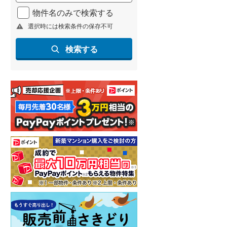
北海道新幹線
(
0
)
物件名のみで検索する
選択時には検索条件の保存不可
山形新幹線
(
36
)
東海道新幹線
(
65
)
検索する
九州新幹線
(
28
)
札幌市営地下鉄東豊線
(
1
)
東京メトロ銀座線
(
1
)
東京メトロ日比谷線
(
2
)
東京メトロ有楽町線
(
3
)
東京メトロ副都心線
(
2
)
都営新宿線
(
6
)
新築一戸建て
新築一戸建て
横浜市営地下鉄グリーンライン
(
1
)
らえる