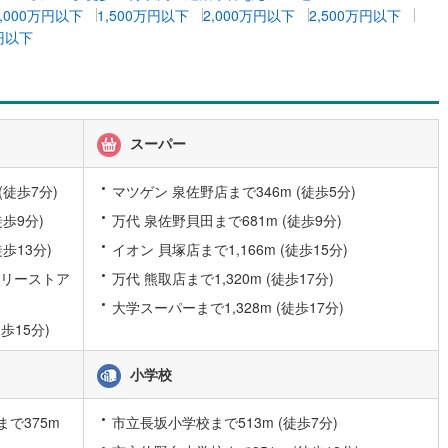
1,000万円以下
1,500万円以下
2,000万円以下
2,500万円以下
2
)
七尾線
(
2
)
万円以下
高山本線（JR西日本）
(
0
)
JR西日本）
(
27
)
湖西線
(
58
)
福知山線
(
28
)
スーパー
14
)
播但線
(
29
)
(徒歩7分)
マツゲン 泉佐野店まで346m (徒歩5分)
津山線
(
3
)
歩9分)
万代 泉佐野貝田まで681m (徒歩9分)
歩13分)
イオン 貝塚店まで1,166m (徒歩15分)
伯備線
(
9
)
イリーストア
万代 熊取店まで1,320m (徒歩17分)
)
呉線
(
11
)
大学スーパーまで1,328m (徒歩17分)
山口線
(
2
)
歩15分)
0
)
美祢線
(
0
)
小学校
因美線
(
6
)
で375m
市立長坂小学校まで513m (徒歩7分)
草津線
(
12
)