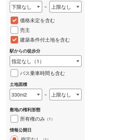
下限なし
上限なし
~
城端線
(
0
)
価格未定を含む
関西本線（JR西日本）
(
28
)
売主
大阪環状線
(
0
)
建築条件付土地を含む
山陽本線（JR西日本）
(
68
)
駅からの徒歩分
姫新線
(
26
)
指定なし
（
1
）
吉備線
(
4
)
バス乗車時間も含む
芸備線
(
8
)
土地面積
可部線
(
8
)
330m2
上限なし
~
宇部線
(
0
)
敷地の権利形態
山陰本線
(
45
)
所有権のみ
（
1
）
境線
(
3
)
情報公開日
奈良線
(
14
)
指定なし
（
1
）