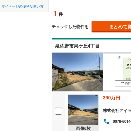
中国
鳥取
北上線
(
1
)
マイページの便利な使い方
オンライ
1
件
山田線
(
1
)
四国
徳島
大湊線
(
0
)
まとめて
オンライ
チェックした物件を
九州・沖縄
福岡
只見線
(
1
)
泉佐野市泉ケ丘4丁目
奥羽本線
(
男鹿線
(
1
)
0
0
0
0
0
0
該当物件
該当物件
該当物件
該当物件
該当物件
該当物件
件
件
件
件
件
件
羽越本線
(
飯山線
(
0
)
湘南新宿
390万円
(
95
)
外房線
(
12
株式会社アイ
成田線
(
17
0078-6014
画像
6
枚
東金線
(
35