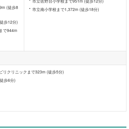
市立佐野台小学校まで951m (徒歩12分)
)
片町線
(
6
)
m (徒歩8
市立南小学校まで1,372m (徒歩18分)
)
関西空港線
(
1
)
徒歩12分)
東線
(
0
)
本四備讃線
(
2
)
で944m
予土線
(
0
)
徳島線
(
2
)
土讃線
(
2
)
線
(
157
)
香椎線
(
4
)
クリニックまで323m (徒歩5分)
徒歩6分)
肥薩線
(
0
)
5
)
唐津線
(
0
)
0
)
大村線
(
1
)
23
)
日豊本線
(
124
)
吉都線
(
8
)