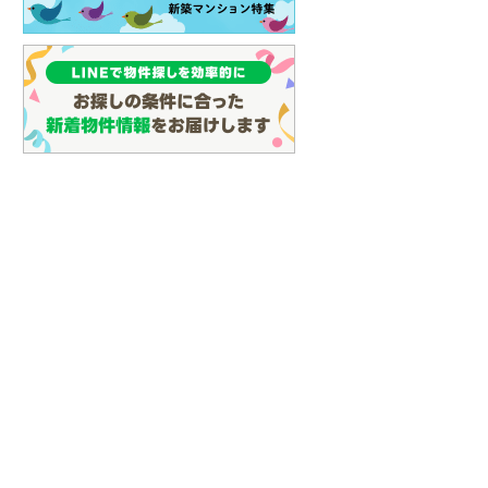
2,680万円
2,680万円
建て
名古屋市営地下鉄鶴舞線
(
12
)
建物面積 108.89m
建物面積 101.86m
2
2
3LDK
3LDK
.07m
2
名古屋市営地下鉄名港線
(
4
)
阪和線 「東佐野」駅 徒歩33分
阪和線 「東佐野」駅 徒歩
他
他
佐野」駅 徒歩16分
OsakaMetro長堀鶴見緑地線
(
0
)
OsakaMetro谷町線
(
2
)
OsakaMetro千日前線
(
0
)
神戸市営地下鉄海岸線
(
0
)
福岡市地下鉄七隈線
(
10
)
函館市電宝来・谷地頭線
(
0
)
真岡鐵道
(
2
)
建て
中古一戸建て
中古一戸建て
山形鉄道フラワー長井線
(
0
)
1,790万円
310万円
27m
建物面積 105.58m
建物面積 107.79m
2
2
2
えちごトキめき鉄道妙高はねうまラ
4LDK
4SDK
イン
(
1
)