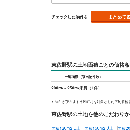
南武線
(
2
)
まとめて
チェックした物件を
横浜線
(
50
相模線
(
46
五日市線
(
篠ノ井線
(
常磐線（
東佐野駅の土地面積ごとの価格相
伊東線
(
25
土地面積（該当物件数）
身延線
(
57
200m
～250m
未満
（
1
件）
2
2
武豊線
(
7
)
物件が所在する市区町村を対象とした平均価格
関西本線（
東佐野駅の土地を他のこだわりか
参宮線
(
0
)
大糸線（J
面積120m2以上
面積150m2以上
面積2