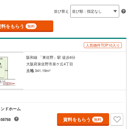
島根
岡山
広島
山口
釜石線
(
0
)
ン内見(相談)可
（
1
）
IT重説可
（
1
）
並び替え
花輪線
(
0
)
香川
愛媛
高知
保存した条件を見る
磐越東線
(
4
)
資料をもらう
ン対応とは？
無料
佐賀
長崎
熊本
大分
陸羽東線
(
14
)
人気物件TOP10入り
15
)
米坂線
(
0
)
阪和線 「東佐野」駅 徒歩6分
五能線
(
0
)
この条件で検索する
この条件で検索する
この条件で検索する
この条件で検索する
この条件で検索する
この条件で検索する
市区町村以下を選択
市区町村を選択す
駅を選択する
大阪府泉佐野市泉ケ丘4丁目
4
)
白新線
(
2
)
土地
341.19m
2
越後線
(
3
)
ライン（宇都宮～逗子）
湘南新宿ライン（前橋～小田原）
(
69
)
3
)
内房線
(
129
)
ランドホーム
)
鹿島線
(
3
)
資料をもらう
-58768
無料
)
東海道本線
(
43
)