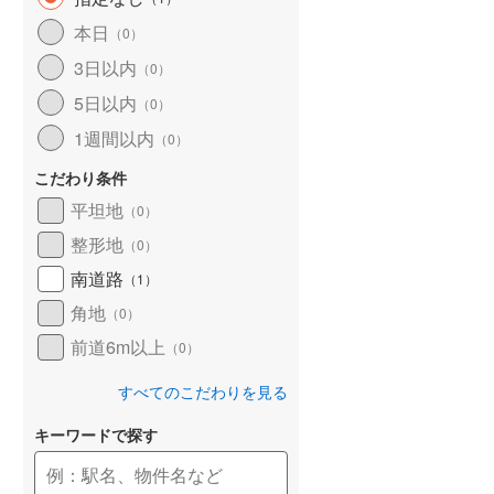
和歌山線
(
42
)
本日
（
0
）
3日以内
東西線
(
0
)
（
0
）
5日以内
（
0
）
予讃線
(
11
)
1週間以内
（
0
）
高徳線
(
12
)
こだわり条件
牟岐線
(
2
)
平坦地
（
0
）
山陽本線（JR九州）
(
3
)
整形地
（
0
）
篠栗線
(
5
)
南道路
（
1
）
角地
指宿枕崎線
(
49
)
（
0
）
前道6m以上
（
0
）
筑肥線
(
8
)
すべてのこだわりを見る
久大本線
(
24
)
キーワードで探す
日田彦山線
(
6
)
筑豊本線
(
23
)