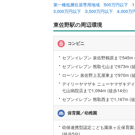
第一種低層住居専用地域
500万円以下
越美北線
(
3,000万円以下
3,500万円以下
4,000
氷見線
(
1
)
東佐野駅の周辺環境
紀勢本線（
桜島線
(
0
)
コンビニ
加古川線
(
セブンイレブン 泉佐野鶴原まで545m 
赤穂線
(
7
)
セブンイレブン 熊取七山まで673m (徒
ローソン 泉佐野上瓦屋東まで970m (徒
宇野線
(
8
)
デイリーヤマザキ ニューヤマザキデ
福塩線
(
25
七山病院店まで1,094m (徒歩14分)
岩徳線
(
1
)
セブンイレブン 熊取西まで1,167m (徒
小野田線
(
保育園／幼稚園
舞鶴線
(
0
)
幼保連携型認定こども園泉ヶ丘保育園ま
木次線
(
1
)
(徒歩5分)