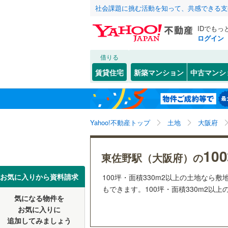
社会課題に挑む活動を知って、共感できる支
IDでもっ
ログイン
借りる
北海道
JR
北海道
函館本線
(
こだわり条件
配置、向き、
賃貸住宅
新築マンション
中古マンシ
石勝線
(
0
)
前道6m
東北
青森
根室本線
(
(
0
)
(
0
)
(
0
平坦地
（
関東
東京
石北本線
(
Yahoo!不動産トップ
土地
大阪府
販売、価格、
常磐線
(
13
信越・北陸
新潟
10
更地渡し
東佐野駅（大阪府）の
(
5
)
(
2
)
(
0
高崎線
(
45
東海
愛知
お気に入りから資料請求
100坪・面積330m2以上の土地な
立地
両毛線
(
10
もできます。100坪・面積330m2以上
烏山線
(
23
気になる物件を
最寄りの
(
1
)
(
1
)
(
1
近畿
大阪
お気に入りに
石巻線
(
20
追加してみましょう
オンライン対