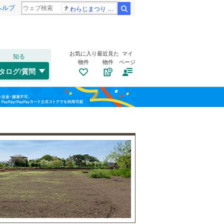
ヘルプ
わらじまつり 福島
検索
お気に入り
最近見た
マイ
知る
物件
物件
ページ
千歳線
(
2
)
タログ/質問
日高本線
(
0
)
南道路
（
1
）
福島
宗谷本線
(
0
)
三国ケ丘
(
2
)
(
5
)
古家あり
（
0
）
(
0
)
栃木
群馬
山梨
東北本線
(
210
)
川越線
(
14
)
(
0
)
(
0
)
(
0
)
吾妻線
(
22
)
日光線
(
27
)
仙石線
(
32
)
小学校まで1km以内
紀伊中ノ島
（
0
）
(
2
)
(
3
)
和歌山
(
2
)
大船渡線
(
1
)