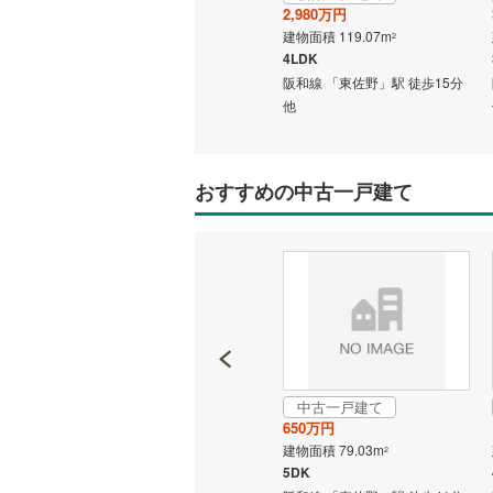
2,680万円
2,980万円
名古屋市
建物面積 101.86m
建物面積 119.07m
2
2
3LDK
4LDK
名古屋市
歩33分
阪和線 「東佐野」駅 徒歩15分
阪和線 「東佐野」駅 徒歩15分
他
他
京都市営
OsakaMe
おすすめの中古一戸建て
OsakaMe
OsakaMe
福岡市地
私鉄・その他
札幌市電
(
道南いさ
中古一戸建て
中古一戸建て
阿武隈急
1,350万円
650万円
建物面積 92.74m
建物面積 79.03m
2
2
秋田内陸
4SDK
5DK