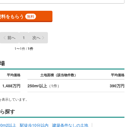
鶴見線
(
3
)
資料をもらう
無料
)
根岸線
(
5
)
)
中央本線（JR東日本）
(
97
)
前へ
1
次へ
12
)
八高線
(
33
)
1
〜
1
件 /
1
件
5
)
大糸線（JR東日本）
(
9
)
各駅停車）
(
16
)
埼京線
(
14
)
場
)
東海道本線（JR東海）
(
194
)
平均価格
土地面積（該当物件数）
平均価格
)
飯田線
(
68
)
1,488万円
250m
以上
（
1
件）
390万円
2
高山本線（JR東海）
(
14
)
を表示しています。
JR東海）
(
16
)
紀勢本線（JR東海）
(
2
)
ら探す
博多南線
(
2
)
R西日本）
(
0
)
北陸本線
(
4
)
00m2以上
駅徒歩10分以内
建築条件なしの土地