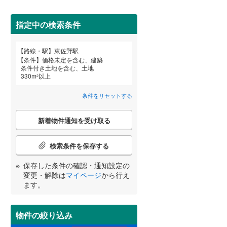
田沢湖線
(
1
)
指定中の検索条件
八戸線
(
0
)
磐越西線
(
6
)
詳しく見る
路線・駅
東佐野駅
宮崎
鹿児島
沖縄
条件
価格未定を含む、建築
陸羽西線
(
0
)
条件付き土地を含む、土地
330
m
以上
2
左沢線
(
2
)
条件をリセットする
津軽線
(
0
)
する
る
条件をリセットする
条件をリセットする
条件をリセットする
条件をリセットする
条件をリセットする
条件をリセットする
こ
信越本線
(
13
)
新着物件通知を受け取る
の
検
弥彦線
(
0
)
索
検索条件を保存する
条
総武本線
(
100
)
件
保存した条件の確認・通知設定の
で
変更・解除は
マイページ
から行え
通
ます。
京葉線
(
0
)
知
を
久留里線
(
35
)
受
物件の絞り込み
け
山手線
(
0
)