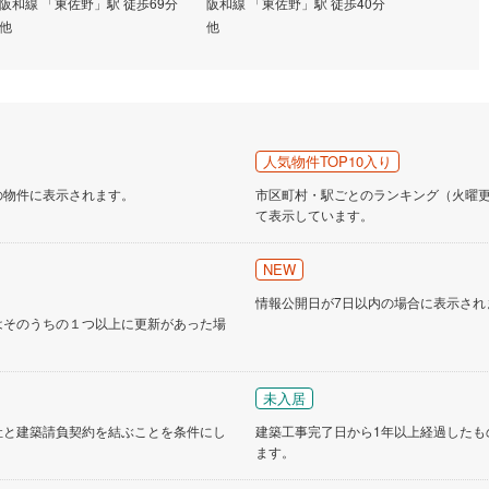
阪和線 「東佐野」駅 徒歩69分
阪和線 「東佐野」駅 徒歩40分
阪和線 「東
他
他
他
道
(
9
)
北越急行ほくほく線
(
0
)
て銀河鉄道
(
1
)
青い森鉄道
(
1
)
弘南線
(
0
)
弘南鉄道大鰐線
(
0
)
鉄道鳥海山ろく線
(
1
)
福島交通飯坂線
(
6
)
人気物件TOP10入り
長野線
(
3
)
上田電鉄別所線
(
2
)
の物件に表示されます。
市区町村・駅ごとのランキング（火曜更新
て表示しています。
イトレール
(
22
)
関東鉄道竜ケ崎線
(
3
)
NEW
鉄道大洗鹿島線
(
45
)
ひたちなか海浜鉄道湊線
(
4
)
情報公開日が7日以内の場合に表示され
22
)
千葉都市モノレール
(
8
)
はそのうちの１つ以上に更新があった場
鉄道上毛線
(
53
)
秩父鉄道
(
12
)
線
(
1
)
つくばエクスプレス
(
18
)
未入居
社と建築請負契約を結ぶことを条件にし
建築工事完了日から1年以上経過したも
24
)
京成押上線
(
1
)
ます。
線
(
2
)
京成千原線
(
1
)