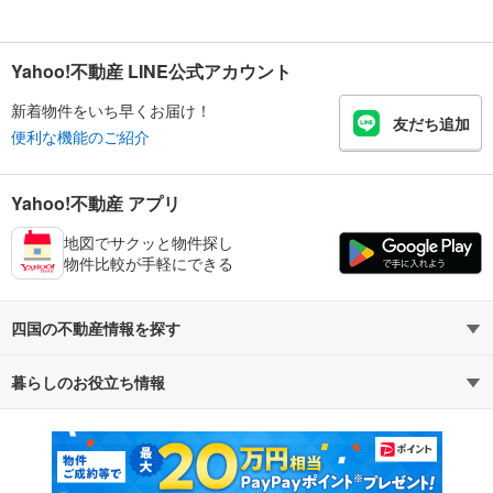
Yahoo!不動産 LINE公式アカウント
新着物件をいち早くお届け！
友だち追加
便利な機能のご紹介
Yahoo!不動産 アプリ
地図でサクッと物件探し
物件比較が手軽にできる
四国の不動産情報を探す
暮らしのお役立ち情報
不動産・住宅
賃貸住宅
マンションカタログ
教えて！住まいの先生
新築マンション
中古マンション