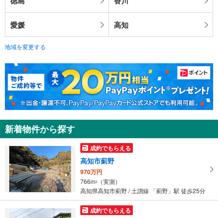
徳島
香川
愛媛
高知
地域を変更する
新着物件から探す
成約でもらえる
高知市薊野
970万円
766m
（実測）
2
高知県高知市薊野 / 土讃線 「薊野」駅 徒歩25分
成約でもらえる