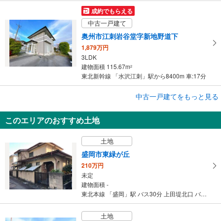
成約でもらえる
中古一戸建て
奥州市江刺岩谷堂字新地野道下
1,879万円
3LDK
建物面積 115.67m
2
東北新幹線 「水沢江刺」駅から8400m 車:17分
成約でもらえる
中古一戸建てをもっと見る
中古一戸建て
このエリアのおすすめ土地
奥州市江刺岩谷堂字向山
2,099万円
土地
4LDK
建物面積 91.08m
2
盛岡市東緑が丘
東北新幹線 「水沢江刺」駅から7000m 車:14分
210万円
未定
建物面積 -
東北本線 「盛岡」駅 バス30分 上田堤北口 バス停下車 徒歩7分
土地