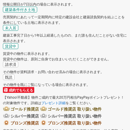
情報公開日が7日以内の場合に表示されます。
建築条件付き土地
売買契約にあたって一定期間内に特定の建設会社と建築請負契約を結ぶことを
条件にしている土地に表示されます。
未入居
建築工事完了日から1年以上経過したものの、まだ誰も住んだことがない住宅に
表示されます。
賃貸中
賃貸中の物件に表示されます。
賃貸中の物件は、原則ご自身でお住まいいただくことができません。
請求済
その物件が資料請求・お問い合わせ済みの場合に表示されます。
既読
その物件を既にご覧になっている場合に表示されます。
成約でもらえる
【Yahoo!不動産】物件ご成約で最大20万円相当PayPayポイントプレゼント！
の対象物件です。詳細は
プレゼント詳細
をご覧ください。
ゴールド推奨店
ゴールド推奨店 取り扱い物件
シルバー推奨店
シルバー推奨店 取り扱い物件
ブロンズ推奨店
ブロンズ推奨店 取り扱い物件