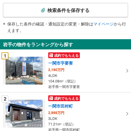
検
索
検索条件を保存する
条
件
保存した条件の確認・通知設定の変更・解除は
マイページ
から行
で
えます。
通
知
岩手の物件をランキングから探す
を
受
1
成約でもらえる
け
一関市字要害
取
2,190万円
る
4LDK
・
104.08m
（登記）
2
条
岩手県一関市字要害
件
を
2
成約でもらえる
マ
一関市田村町
イ
2,998万円
ペ
3LDK
ー
71.21m
（登記）
2
岩手県一関市田村町
ジ