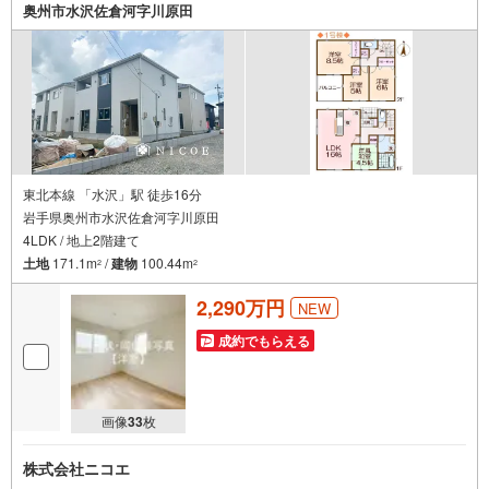
奥州市水沢佐倉河字川原田
東北本線 「水沢」駅 徒歩16分
岩手県奥州市水沢佐倉河字川原田
4LDK / 地上2階建て
土地
171.1m
/
建物
100.44m
2
2
2,290万円
NEW
成約でもらえる
画像
33
枚
株式会社ニコエ