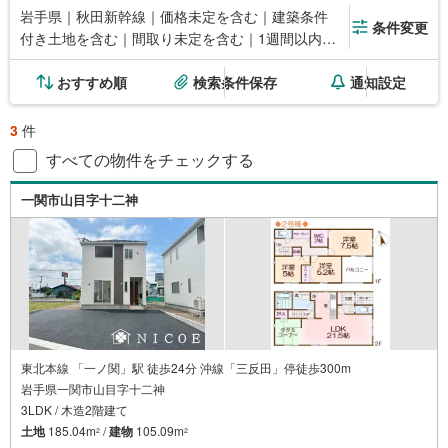
岩手県｜秋田新幹線｜価格未定を含む｜建築条件
条件変更
付き土地を含む｜間取り未定を含む｜1週間以内公
開
おすすめ順
検索条件保存
通知設定
3
件
すべての物件をチェックする
一関市山目字十二神
東北本線 「一ノ関」駅 徒歩24分 沖線「三反田」停徒歩300m
岩手県一関市山目字十二神
3LDK / 木造2階建て
土地
185.04m
/
建物
105.09m
2
2