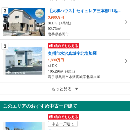
に
3
【大和ハウス】セキュレア三本柳11地割 （分譲住宅）
保
3,980万円
存
3LDK（A号地）
す
92.73m
2
る
岩手県盛岡市
3
成約でもらえる
奥州市水沢真城字北塩加羅
1,890万円
4LDK
105.29m
（登記）
2
岩手県奥州市水沢真城字北塩加羅
5
もっと見る
成約でもらえる
一関市字要害
2,390万円
このエリアのおすすめ中古一戸建て
4LDK
106.1m
（登記）
2
成約でもらえる
岩手県一関市字要害
中古一戸建て