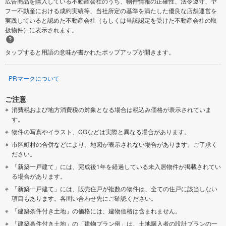
広告商品を購入している不動産会社のうち、物件情報の正確性、法令遵守、ヤ
フー不動産における成約実績等、当社所定の基準を満たした優良な店舗運営を
実践していると認めた不動産会社（もしくは当該認定を受けた不動産会社の取
扱物件）に表示されます。
タップすると用語の意味が書かれたポップアップが開きます。
PRマークについて
ご注意
消費税および地方消費税の対象となる場合は税込み価格が表示されていま
す。
物件の写真やイラスト、CGなどは実際と異なる場合があります。
市区町村の合併などにより、地図が表示されない場合があります。ご了承く
ださい。
「新築一戸建て」には、完成後1年を経過している未入居物件が掲載されてい
る場合があります。
「新築一戸建て」には、販売住戸が複数の物件は、全ての住戸に該当しない
項目もあります。各問い合わせ先にご確認ください。
「建築条件付き土地」の価格には、建物価格は含まれません。
「建築条件付き土地」の「建物プラン例」は、土地購入者の設計プランの一