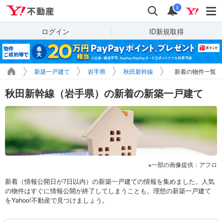
Yahoo!不動産
検索
通知
i
ログイン
ID新規取得
新築一戸建て
岩手県
秋田新幹線
新着の物件一覧
秋田新幹線（岩手県）の新着の新築一戸建て
一部の画像提供：アフロ
新着（情報公開日が7日以内）の新築一戸建ての情報を集めました。人気
の物件はすぐに情報公開が終了してしまうことも。理想の新築一戸建て
をYahoo!不動産で見つけましょう。