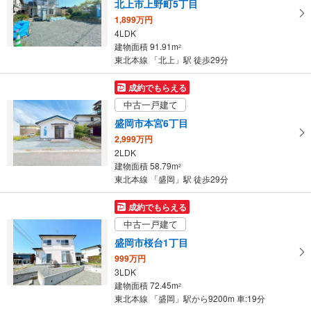
北上市上野町5丁目
1,899万円
4LDK
建物面積 91.91m
2
東北本線 「北上」駅 徒歩29分
成約でもらえる
中古一戸建て
盛岡市本宮6丁目
2,999万円
2LDK
建物面積 58.79m
2
東北本線 「盛岡」駅 徒歩29分
成約でもらえる
中古一戸建て
盛岡市桜台1丁目
999万円
3LDK
建物面積 72.45m
2
東北本線 「盛岡」駅から9200m 車:19分