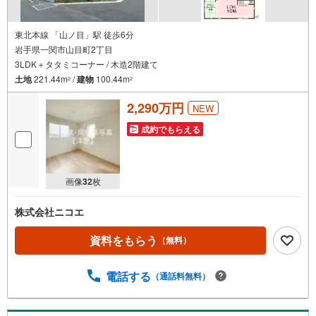
東北本線 「山ノ目」駅 徒歩6分
岩手県一関市山目町2丁目
3LDK＋タタミコーナー / 木造2階建て
土地
221.44m
/
建物
100.44m
2
2
2,290万円
NEW
成約でもらえる
画像
32
枚
株式会社ニコエ
資料をもらう
（無料）
電話する
（通話料無料）