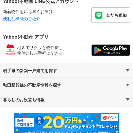
Yahoo!不動産 LINE公式アカウント
新着物件をいち早くお届け！
友だち追加
便利な機能のご紹介
Yahoo!不動産 アプリ
地図でサクッと物件探し
物件比較が手軽にできる
岩手県の新築一戸建てを探す
秋田新幹線の不動産情報を探す
路線・駅から探す
地域から探す
暮らしのお役立ち情報
不動産・住宅
賃貸住宅
通勤・通学時間から探す
地図から探す
マンションカタログ
教えて！住まいの先生
新築マンション
中古マンション
新築一戸建て
中古一戸建て