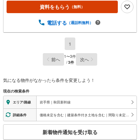
資料をもらう
（無料）
電話する
（通話料無料）
1
1
〜
3
件
前へ
次へ
/
3
件
気になる物件がなかったら
条件を変更しよう！
現在の検索条件
岩手県｜秋田新幹線
エリア/路線
価格未定を含む｜建築条件付き土地を含む｜間取り未定を含む｜1週間以内公開
詳細条件
こ
新着物件通知を受け取る
の