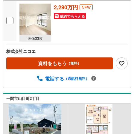
2,290万円
NEW
成約でもらえる
画像
33
枚
株式会社ニコエ
資料をもらう
（無料）
電話する
（通話料無料）
一関市山目町2丁目