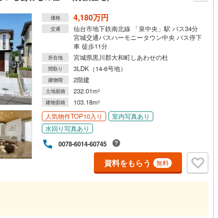
4,180万円
価格
仙台市地下鉄南北線 「泉中央」駅 バス34分
交通
宮城交通バスハーモニータウン中央 バス停下
車 徒歩11分
宮城県黒川郡大和町しあわせの杜
所在地
3LDK（14-6号地）
間取り
2階建
建物階
232.01m
土地面積
2
103.18m
建物面積
2
人気物件TOP10入り
室内写真あり
水回り写真あり
0078-6014-60745
資料をもらう
無料