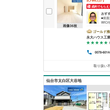
成約でもらえ
おす
■前
WI
画像
36
枚
中！
＞戸
ゴールド推
に教
永大ハウス工
より
＜経
ム】
0078-6014
ン各
ペース
～18
取り扱い
で、
仙台市太白区大谷地