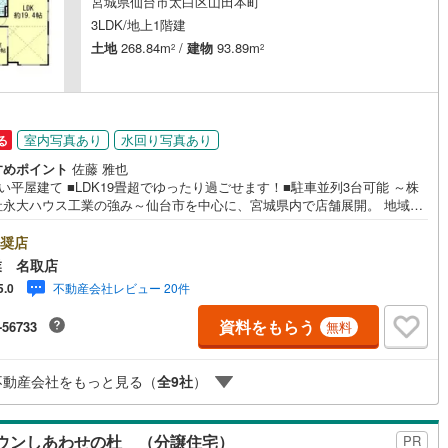
宮城県仙台市太白区山田本町
3LDK/地上1階建
土地
268.84m
/
建物
93.89m
2
2
室内写真あり
水回り写真あり
る
すめポイント
佐藤 雅也
い平屋建て ■LDK19畳超でゆったり過ごせます！■駐車並列3台可能 ～株
社永大ハウス工業の強み～仙台市を中心に、宮城県内で店舗展開。 地域密
ネットワークと実績で、お客様の理想の住まい探しをサポートします。■
密着だからできる“本当に役立つ提案”戸建・マンション・土地まで幅広く対
奨店
 さらに、学校区・買い物環境・交通利便性・子育て環境など、 実際の暮ら
業 名取店
見据えた情報をご提供します。「住んでから後悔しないためのご提案」を
不動産会社レビュー 20件
5.0
にしています。■ 住まいのことを“まとめて相談できる安心感”【購入】【売
【住み替え】【リフォーム】までワンストップ対応。 住宅ローンや税金な
資料をもらう
-56733
無料
専門的な内容も、分かりやすく丁寧にご説明いたします。初めての不動産
の方でも、安心して一歩を踏み出せます。各店舗にはキッズスペースを完
ご家族皆様でお気軽にご来店ください。営業時間:10:00～18:00定休日:水
不動産会社をもっと見る（
全
9
社
）
現地見学・ご相談も随時受付中です。ぜひお気軽にお問い合わせくださ
ウンしあわせの杜 （分譲住宅）
PR