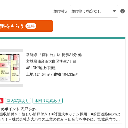
島根
岡山
広島
山口
河原町
(
2
)
柴田郡村田町
(
0
)
並び替え
ダイニング15畳以上
崎町
(
0
)
伊具郡丸森町
(
0
)
香川
愛媛
高知
保存した条件を見る
元町
(
0
)
宮城郡松島町
(
0
)
資料をもらう
無料
佐賀
長崎
熊本
大分
施工・品質・工法関連
府町
(
9
)
黒川郡大和町
(
2
)
震、制震構造
設計住宅性能評価付き
衡村
(
1
)
加美郡色麻町
(
0
)
（
95
）
常磐線 「南仙台」駅 徒歩21分 他
谷町
(
0
)
遠田郡美里町
(
1
)
この条件で検索する
この条件で検索する
この条件で検索する
この条件で検索する
この条件で検索する
この条件で検索する
市区町村以下を選択
市区町村を選択す
駅を選択する
宮城県仙台市太白区柳生7丁目
住宅
（
88
）
大規模（総区画数50戸以上）
三陸町
(
0
)
4SLDK/地上2階建
（
0
）
土地
124.54m
/
建物
104.33m
2
2
駅が始発駅
（
17
）
海まで2km以内
（
1
）
室内写真あり
水回り写真あり
る
すめポイント
宍戸 栄作
全体
居室収納付き！嬉しい納戸付き！■対面式キッチン採用！■前面道路約6mと
楽々！～株式会社永大ハウス工業の強み～仙台市を中心に、宮城県内で店
（
10
）
バリアフリー住宅
（
145
）
開。 地域密着のネットワークと実績で、お客様の理想の住まい探しをサポ