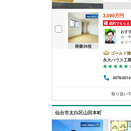
3,090万円
成約でもらえ
おす
小・
キリ
画像
36
枚
中！
＞戸
ゴールド推
らに
永大ハウス工
によ
きま
【リ
0078-6014
る住
店舗
さい。
取り扱い
地の
仙台市太白区山田本町