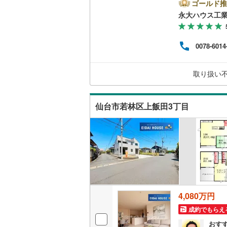
ート
ゴールド推
二世帯向
地ま
永大ハウス工
ど、
サービス
めの
感”
（
29
）
0078-6014
ロー
初め
キッチン
ズス
取り扱い
も随
独立型キ
仙台市若林区上飯田3丁目
浴室
浴室乾燥
バルコニー、
ウッドデ
4,080万円
収納
成約でもらえ
ウォーク
おす