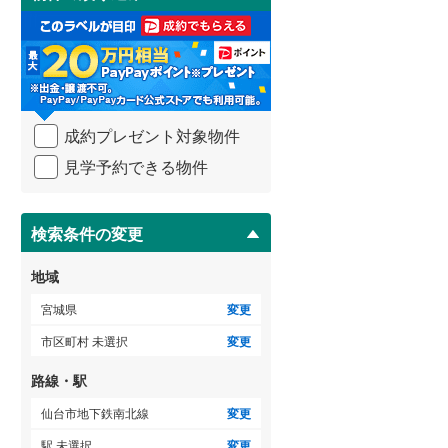
け
3階建て以上
（
1
）
取
る
・
条
件
を
成約プレゼント対象物件
マ
イ
見学予約できる物件
ペ
ー
ジ
に
検索条件の変更
保
存
地域
す
る
宮城県
変更
市区町村 未選択
変更
路線・駅
仙台市地下鉄南北線
変更
駅 未選択
変更