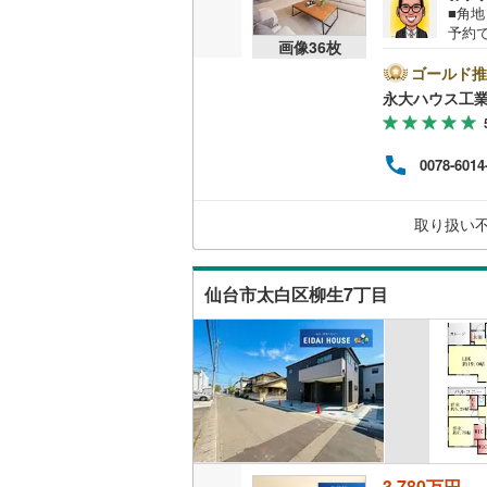
■角
（
90
）
予約
画像
36
枚
照～
ちら
ゴールド推
販売、価格、
建・
永大ハウス工
育施
即入居可
良い
験豊
0078-6014
ど住
オンライン対
税金
も完備
オンライ
取り扱い
（定
（
108
）
ぞお
仙台市太白区柳生7丁目
オンライ
3,780万円