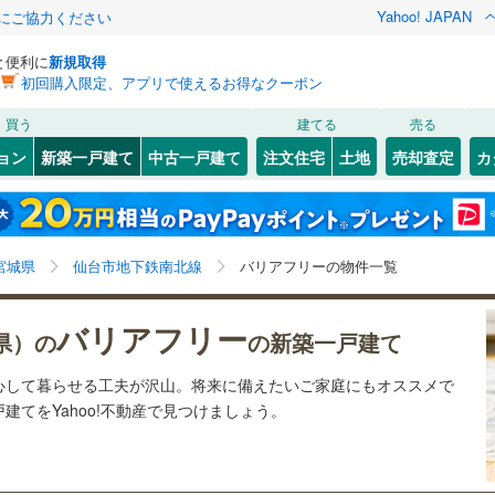
Yahoo! JAPAN
金にご協力ください
と便利に
新規取得
初回購入限定、アプリで使えるお得なクーポン
検索条件を保存しました
買う
建てる
売る
202
)
常磐線
(
130
)
ョン
新築一戸建て
中古一戸建て
注文住宅
土地
売却査定
カ
この検索条件の新着物件通知は、
マイページ
から設定できます。
)
石巻線
(
4
)
0
）
オール電化
（
88
）
8
)
宮城野区
(
27
)
岩手
宮城
秋田
山形
0
)
陸羽東線
(
5
)
旭ケ丘
3
)
(
11
)
(
8
)
(
7
)
(
0
)
(
0
)
台以上
（
141
）
ビルトインガレージ
（
0
）
5
)
泉区
(
27
)
(
22
)
宮城県、仙台市地下鉄南北線、価格未定を含む、建築条
神奈川
埼玉
千葉
茨城
線
(
18
)
宮城県
仙台市地下鉄南北線
バリアフリーの物件一覧
タ付インターホン
防犯カメラ
（
13
）
件付き土地を含む、間取り未定を含む、バリアフリー住
)
塩竈市
(
2
)
宅
長野
富山
石川
福井
下鉄南北線
(
145
)
仙台市地下鉄東西線
(
54
)
バリアフリー
)
名取市
(
28
)
県）の
の新築一戸建て
2
)
(
37
)
(
51
)
建ち方、日当たり
閉じる
閉じる
お気に入りリストを見る
お気に入りリストを見る
閉じる
閉じる
(
29
)
岩沼市
(
18
)
岐阜
静岡
三重
行
(
33
)
仙台空港アクセス線
(
43
)
心して暮らせる工夫が沢山。将来に備えたいご家庭にもオススメで
以上
（
69
）
角地
（
14
）
てをYahoo!不動産で見つけましょう。
検索条件を保存する
)
東松島市
(
3
)
兵庫
京都
滋賀
奈良
75
）
マイページ
)
刈田郡蔵王町
(
0
)