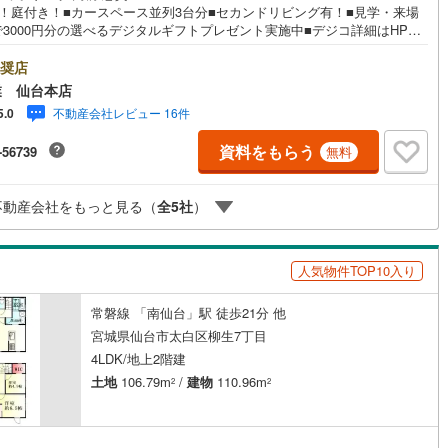
地！庭付き！■カースペース並列3台分■セカンドリビング有！■見学・来場
で3000円分の選べるデジタルギフトプレゼント実施中■デジコ詳細はHP参
永大ハウス工業の強み～仙台市を中心に宮城県内の多数店舗で展開中！こ
では当社の強みを大きく2つに分けてご紹介！1.＜豊富な不動産知識＞戸
奨店
契約、入居関連など
マンション・土地...と種別を問わず不動産を取り扱っております。更に教
業 仙台本店
設や商業施設、子育て環境や行政などの地域情報を総合し、お客様により
能
（
19
）
不動産会社レビュー 16件
5.0
物件選びをして頂けるよう、しっかりとサポートさせて頂きます。2.＜経
富なスタッフ＞当社では【購入】【売却】【引っ越し】【リフォーム】な
資料をもらう
-56739
無料
宅に関する様々なご質問はもちろん、ご購入時に気になる住宅ローン各種
応
についても、誠心誠意ご説明させて頂きます。各店舗ではキッズスペース
！お子様連れのご家族様で是非お越しください。営業時間:10:00～18:00
ン内見(相談)可
IT重説可
（
57
）
不動産会社をもっと見る（
全
5
社
）
休日火・水曜日※店舗により変動あり）現地のご案内も可能ですので、どう
気軽にお問い合わせください！
人気物件TOP10入り
ン対応とは？
常磐線 「南仙台」駅 徒歩21分 他
宮城県仙台市太白区柳生7丁目
4LDK/地上2階建
土地
106.79m
/
建物
110.96m
2
2