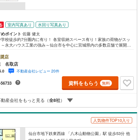
室内写真あり
水回り写真あり
る
すめポイント
佐藤 健太
中学校徒歩約7分圏内に有り！ 各室収納スペース有り！家族の荷物がスッ
！～永大ハウス工業の強み～仙台市を中心に宮城県内の多数店舗で展開
こちらでは当社の強みを大きく2つに分けてご紹介！1.＜豊富な不動産知識
建・マンション・土地…と種別を問わず不動産を取り扱っております。さ
奨店
教育施設や商業施設、子育て環境や行政などの地域情報を総合し、お客様
業 名取店
り良い物件選びをしていただけるよう、しっかりとサポートさせていただ
不動産会社レビュー 20件
5.0
す。2.＜経験豊富なスタッフ＞当社では【購入】【売却】【引っ越し】
フォーム】など住宅に関する様々なご相談はもちろん、ご購入時に気にな
資料をもらう
-56733
無料
宅ローンや各種税金についても、誠心誠意ご説明させていただきます。各
ではキッズスペースも完備！お子様連れのご家族皆様で、ぜひお越しくだ
営業時間:10:00～18:00（定休日:火・水曜日 ※店舗により変動あり）現
不動産会社をもっと見る（
全
8
社
）
ご案内も可能ですので、どうぞお気軽にお問い合わせください！
人気物件TOP10入り
仙台市地下鉄東西線 「八木山動物公園」駅 徒歩53分 他