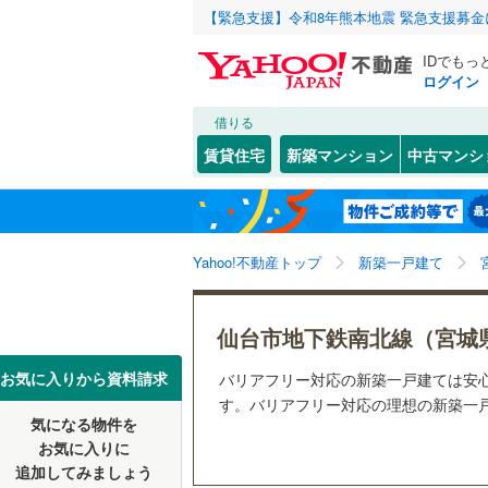
【緊急支援】令和8年熊本地震 緊急支援募
IDでもっ
ログイン
借りる
北海道
JR
北海道
東北本線
(
こだわり条件
設備
賃貸住宅
新築マンション
中古マンシ
仙石線
(
73
床暖房
（
仙台市
青葉区
(
2
東北
青森
大船渡線
(
(
26
)
(
20
)
(
2
駐車場2
太白区
(
7
関東
東京
秋田新幹
Yahoo!不動産トップ
新築一戸建て
ＴＶモニ
宮城県のそのほ
石巻市
(
8
（
145
）
信越・北陸
かの地域
新潟
地下鉄
仙台市地
白石市
(
1
仙台市地下鉄南北線（宮城
(
14
)
(
6
)
(
3
配置、向き、
多賀城市
東海
愛知
私鉄・その他
阿武隈急
お気に入りから資料請求
バリアフリー対応の新築一戸建ては安
前道6m
す。バリアフリー対応の理想の新築一戸建
栗原市
(
0
気になる物件を
近畿
大阪
平坦地
（
お気に入りに
富谷市
(
6
追加してみましょう