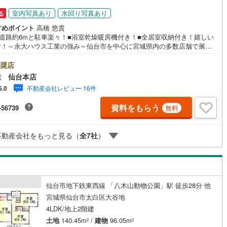
室内写真あり
水回り写真あり
る
すめポイント
高橋 悠貴
面道路約6mと駐車楽々！■浴室乾燥暖房機付き！■全居室収納付き！嬉しい
C付！～永大ハウス工業の強み～仙台市を中心に宮城県内の多数店舗で展開
こちらでは当社の強みを大きく2つに分けてご紹介！1.＜豊富な不動産知識
建・マンション・土地...と種別を問わず不動産を取り扱っております。更
奨店
育施設や商業施設、子育て環境や行政などの地域情報を総合し、お客様に
業 仙台本店
良い物件選びをして頂けるよう、しっかりとサポートさせて頂きます。2.
不動産会社レビュー 16件
5.0
験豊富なスタッフ＞当社では【購入】【売却】【引っ越し】【リフォー
など住宅に関する様々なご質問はもちろん、ご購入時に気になる住宅ロー
資料をもらう
-56739
無料
種税金についても、誠心誠意ご説明させて頂きます。各店舗ではキッズス
も完備！お子様連れのご家族様で是非お越しください。営業時間:10:00
:00（定休日火・水曜日※店舗により変動あり）現地のご案内も可能ですの
不動産会社をもっと見る（
全
7
社
）
どうぞお気軽にお問い合わせください！
仙台市地下鉄東西線 「八木山動物公園」駅 徒歩28分 他
宮城県仙台市太白区大谷地
4LDK/地上2階建
土地
140.45m
/
建物
96.05m
2
2