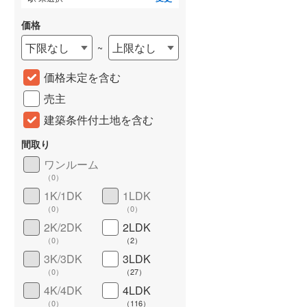
価格
下限なし
上限なし
~
価格未定を含む
売主
建築条件付土地を含む
間取り
ワンルーム
（
0
）
詳しく見る
1K/1DK
1LDK
（
0
）
（
0
）
2K/2DK
2LDK
（
0
）
（
2
）
3K/3DK
3LDK
（
0
）
（
27
）
4K/4DK
4LDK
（
0
）
（
116
）