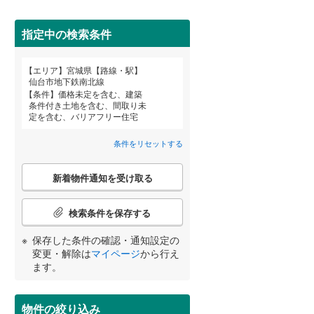
柴田郡柴田町
(
16
)
亘理郡亘理町
(
4
)
指定中の検索条件
宮城郡七ヶ浜町
(
0
)
エリア
宮城県【路線・駅】
宮崎
鹿児島
沖縄
仙台市地下鉄南北線
黒川郡大郷町
(
0
)
条件
価格未定を含む、建築
条件付き土地を含む、間取り未
住宅性能評価付き
（
86
）
加美郡加美町
(
0
)
定を含む、バリアフリー住宅
牡鹿郡女川町
(
0
)
条件をリセットする
する
る
条件をリセットする
条件をリセットする
条件をリセットする
条件をリセットする
条件をリセットする
条件をリセットする
こ
新着物件通知を受け取る
の
検
索
検索条件を保存する
条
件
小学校まで1km以内
（
52
）
保存した条件の確認・通知設定の
で
変更・解除は
マイページ
から行え
通
ます。
知
を
間取り変更可能
（
5
）
受
物件の絞り込み