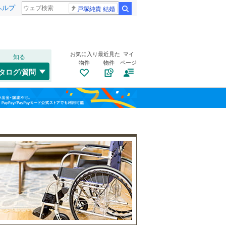
ヘルプ
戸塚純貴 結婚
検索
お気に入り
最近見た
マイ
知る
物件
物件
ページ
仙山線
(
58
)
タログ/質問
気仙沼線
(
0
)
トイレ２か所
（
139
）
若林区
(
23
)
福島
東北新幹線
(
19
)
(
14
)
(
2
)
(
3
)
太陽光発電システム
（
17
）
栃木
群馬
山梨
気仙沼市
(
0
)
角田市
(
5
)
登米市
(
0
)
南道路
（
33
）
大崎市
(
4
)
和歌山
刈田郡七ヶ宿町
(
0
)