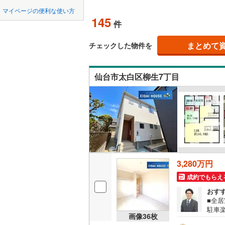
中国
LD
鳥取
柴田郡大
マイページの便利な使い方
145
リビング
件
柴田郡川
四国
徳島
（
142
）
亘理郡山
まとめて
チェックした物件を
九州・沖縄
福岡
構造・規模・
宮城郡利
仙台市太白区柳生7丁目
耐震、免
黒川郡大
（
103
）
遠田郡涌
0
0
0
0
0
0
該当物件
該当物件
該当物件
該当物件
該当物件
該当物件
件
件
件
件
件
件
長期優良
本吉郡南
立地
3,280万円
最寄りの
成約でもらえ
おす
間取り、居室
■全
駐車
吹き抜け
画像
36
枚
舗展