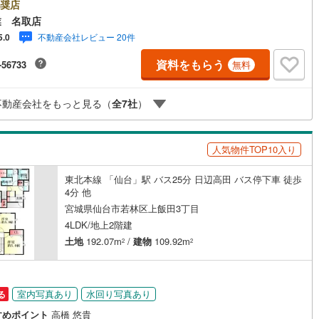
します。■ 地域密着だからできる“本当に役立つ提案”戸建・マンション・土
奨店
け
（
0
）
平屋・1階建て
（
3
）
で幅広く対応。 さらに、学校区・買い物環境・交通利便性・子育て環境な
業 名取店
 実際の暮らしを見据えた情報をご提供します。「住んでから後悔しないた
不動産会社レビュー 20件
5.0
ルーム（納戸）
ご提案」を大切にしています。■ 住まいのことを“まとめて相談できる安心
【購入】【売却】【住み替え】【リフォーム】までワンストップ対応。 住宅
資料をもらう
-56733
無料
ンや税金などの専門的な内容も、分かりやすく丁寧にご説明いたします。
ての不動産購入の方でも、安心して一歩を踏み出せます。各店舗にはキッ
ペースを完備。 ご家族皆様でお気軽にご来店ください。現地見学・ご相談
不動産会社をもっと見る（
全
7
社
）
時受付中です。ぜひお気軽にお問い合わせください。
ッチン
（
6
）
対面キッチン
（
134
）
人気物件TOP10入り
東北本線 「仙台」駅 バス25分 日辺高田 バス停下車 徒歩
機あり
（
142
）
4分 他
宮城県仙台市若林区上飯田3丁目
庭
4LDK/地上2階建
土地
192.07m
/
建物
109.92m
2
2
ッキあり
（
0
）
室内写真あり
水回り写真あり
る
インクローゼット
床下収納
（
136
）
すめポイント
高橋 悠貴