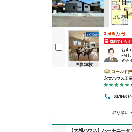
3,599万円
成約でもらえ
おす
■珍し
式会
画像
36
枚
着の
地域
ゴールド推
応。
永大ハウス工
しを
大切
却】
0078-6014
どの
購入
備。 
取り扱い
曜日
い。
【大和ハウス】ハーモニータ