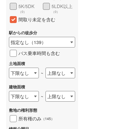
5K/5DK
5LDK以上
（
0
）
（
0
）
間取り未定を含む
駅からの徒歩分
指定なし
（
139
）
バス乗車時間も含む
土地面積
下限なし
上限なし
~
建物面積
下限なし
上限なし
~
敷地の権利形態
所有権のみ
（
145
）
情報公開日