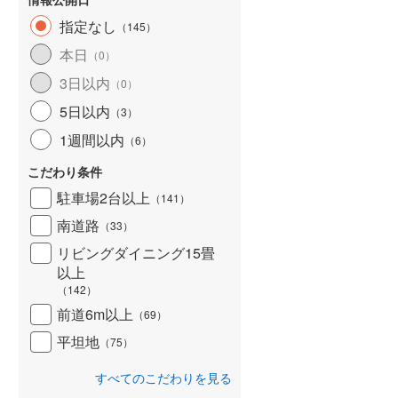
指定なし
（
145
）
本日
（
0
）
3日以内
（
0
）
5日以内
（
3
）
1週間以内
（
6
）
こだわり条件
駐車場2台以上
（
141
）
南道路
（
33
）
リビングダイニング15畳
以上
（
142
）
前道6m以上
（
69
）
平坦地
（
75
）
すべてのこだわりを見る