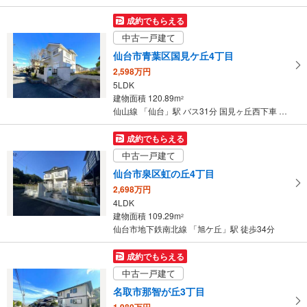
成約でもらえる
中古一戸建て
仙台市青葉区国見ケ丘4丁目
2,598万円
5LDK
建物面積 120.89m
2
仙山線 「仙台」駅 バス31分 国見ヶ丘西下車 バス停下車 徒歩5分
成約でもらえる
中古一戸建て
仙台市泉区虹の丘4丁目
2,698万円
4LDK
建物面積 109.29m
2
仙台市地下鉄南北線 「旭ケ丘」駅 徒歩34分
成約でもらえる
中古一戸建て
名取市那智が丘3丁目
1,980万円