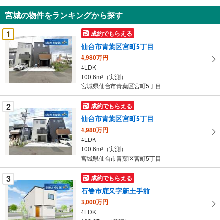
知
宮城の物件をランキングから探す
を
受
1
成約でもらえる
け
仙台市青葉区宮町5丁目
取
4,980万円
る
4LDK
・
100.6m
（実測）
2
条
宮城県仙台市青葉区宮町5丁目
件
を
2
成約でもらえる
マ
仙台市青葉区宮町5丁目
イ
4,980万円
ペ
4LDK
ー
100.6m
（実測）
2
宮城県仙台市青葉区宮町5丁目
ジ
に
3
成約でもらえる
保
石巻市鹿又字新土手前
存
す
3,000万円
4LDK
る