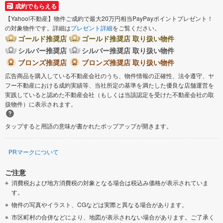
成約でもらえる
【Yahoo!不動産】物件ご成約で最大20万円相当PayPayポイントプレゼント！
の対象物件です。詳細は
プレゼント詳細
をご覧ください。
ゴールド推奨店
ゴールド推奨店 取り扱い物件
シルバー推奨店
シルバー推奨店 取り扱い物件
ブロンズ推奨店
ブロンズ推奨店 取り扱い物件
広告商品を購入している不動産会社のうち、物件情報の正確性、法令遵守、ヤ
フー不動産における成約実績等、当社所定の基準を満たした優良な店舗運営を
実践していると認めた不動産会社（もしくは当該認定を受けた不動産会社の取
扱物件）に表示されます。
タップすると用語の意味が書かれたポップアップが開きます。
PRマークについて
ご注意
消費税および地方消費税の対象となる場合は税込み価格が表示されていま
す。
物件の写真やイラスト、CGなどは実際と異なる場合があります。
市区町村の合併などにより、地図が表示されない場合があります。ご了承く