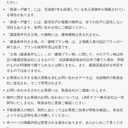
ださい。
「新築一戸建て」には、完成後1年を経過している未入居物件が掲載されてい
る場合があります。
「新築一戸建て」には、販売住戸が複数の物件は、全ての住戸に該当しない
項目もあります。各問い合わせ先にご確認ください。
「建築条件付き土地」の価格には、建物価格は含まれません。
「建築条件付き土地」の「建物プラン例」は、土地購入者の設計プランの一
例であり、プランの採用可否は任意です。
「土地（建築条件なし）」の「建物プラン例」に関して、そのプラン例は特
定の建築請負会社によるもので、 当該建築請負会社以外で建てた場合、同様
のものが同価格で建てられるとは限りません。また、建築請負会社を特定す
るものではありません。
お客様が入力する個人情報を含むお問い合わせデータは、当該物件の取扱会
社に送信され、そこで管理されます。
お問い合わせをされたお客様へは、取扱会社がご連絡いたします。
物件に関するお客様のお問い合わせについては、LINEヤフー株式会社は一切
関与いたしません。取扱会社に直接ご確認ください。
不動産購入の検討、契約にあたってはお客様ご自身が情報を確認し、各会社
より十分な説明を受け判断してください。
本ページの掲載内容は変更される場合があります。あらかじめご了承くださ
い。