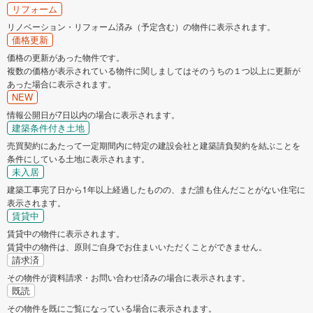
柴田郡柴田町
亘理郡亘理町
リフォーム
リノベーション・リフォーム済み（予定含む）の物件に表示されます。
価格更新
宮城郡七ヶ浜町
宮城郡利府町
価格の更新があった物件です。
複数の価格が表示されている物件に関しましてはそのうちの１つ以上に更新が
黒川郡大和町
黒川郡大衡村
あった場合に表示されます。
NEW
加美郡加美町
遠田郡涌谷町
情報公開日が7日以内の場合に表示されます。
建築条件付き土地
売買契約にあたって一定期間内に特定の建設会社と建築請負契約を結ぶことを
遠田郡美里町
条件にしている土地に表示されます。
未入居
建築工事完了日から1年以上経過したものの、まだ誰も住んだことがない住宅に
表示されます。
賃貸中
賃貸中の物件に表示されます。
賃貸中の物件は、原則ご自身でお住まいいただくことができません。
請求済
その物件が資料請求・お問い合わせ済みの場合に表示されます。
既読
その物件を既にご覧になっている場合に表示されます。