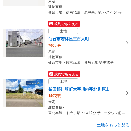
未定
建物面積 -
仙台市地下鉄南北線 「泉中央」駅 バス20分 寺岡入口下車 バス停下車 徒歩3分
成約でもらえる
土地
仙台市若林区三百人町
700万円
未定
建物面積 -
仙台市地下鉄東西線 「連坊」駅 徒歩10分
成約でもらえる
土地
柴田郡川崎町大字川内字北川原山
450万円
未定
建物面積 -
東北本線 「仙台」駅 バス40分 サニータウン前下車 バス停下車 徒歩1分
成約でもらえる
土地をもっと見る