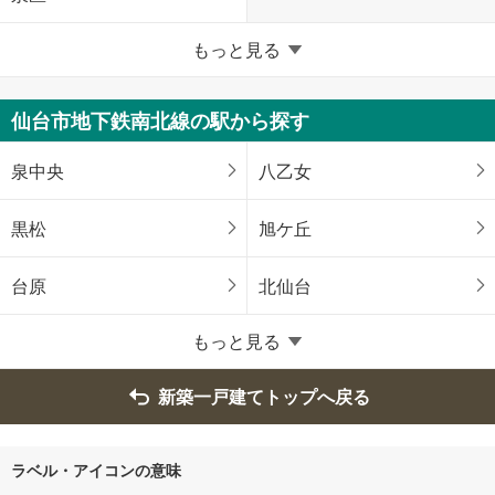
宮城県のそのほかの地域
もっと見る
石巻市
塩竈市
仙台市地下鉄南北線の駅から探す
気仙沼市
白石市
泉中央
八乙女
名取市
角田市
黒松
旭ケ丘
多賀城市
岩沼市
台原
北仙台
登米市
栗原市
もっと見る
東松島市
大崎市
新築一戸建てトップへ戻る
富谷市
柴田郡大河原町
ラベル・アイコンの意味