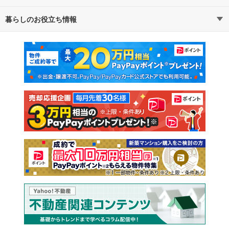
暮らしのお役立ち情報
不動産・住宅
賃貸住宅
通勤・通学時間から探す
地図から探す
マンションカタログ
教えて！住まいの先生
新築マンション
中古マンション
新築一戸建て
中古一戸建て
注文住宅
土地
売却査定