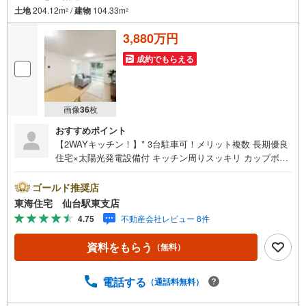
土地
204.12m
/
建物
104.33m
2
2
3,880万円
成約でもらえる
画像
36
枚
おすすめポイント
【2WAYキッチン！】* 3台駐車可！メリット複数 長期優良
住宅×太陽光発電設備付 キッチン周りスッキリ カップボー
ド×パントリー付 水廻り設備がまとまった家事ラク動線 コ
ストコ車12分！便利なお買い物環境 * 未掲載物件のご提
ゴールド推奨店
案・ご案内も可能です * アピールポイント *■LDK×和室を
東海住宅 仙台駅東支店
合わせて大空間 家具選びの選択肢が広がります ■行きたい
4.75
不動産会社レビュー 8件
水廻り設備へ短い距離で移動が可能な2WAYキッチン！■整
理整頓がしやすい全室に容量たっぷりクローゼット付き！■
資料をもらう
（無料）
1台エアコン・食洗機・カーテンレール等、嬉しい設備充実
■お子様やペットも全力で遊べる広い駐車スペース＋お
庭・。 周辺環境 *・富谷小学校:徒歩15分・富谷中学校:徒
電話する
（通話料無料）
歩23分・コストコホールセール富谷倉庫店:徒歩12分・ヤマ