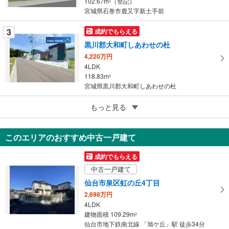
102.67m
（登記）
2
宮城県石巻市鹿又字新土手前
3
成約でもらえる
黒川郡大和町しあわせの杜
4,220万円
4LDK
118.83m
2
宮城県黒川郡大和町しあわせの杜
5
もっと見る
成約でもらえる
石巻市鹿又字新土手前
3,170万円
このエリアのおすすめ中古一戸建て
4LDK
102.67m
（登記）
2
成約でもらえる
宮城県石巻市鹿又字新土手前
中古一戸建て
仙台市泉区虹の丘4丁目
2,698万円
4LDK
建物面積 109.29m
2
仙台市地下鉄南北線 「旭ケ丘」駅 徒歩34分