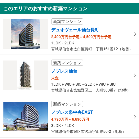
土地
このエリアのおすすめ新築マンション
仙台市青葉区旭ケ丘2丁目
1,180万円
新築マンション
未定
建物面積 -
デュオヴェール仙台長町
仙台市地下鉄南北線 「旭ケ丘」駅 徒歩15分
2,400万円台予定～4,500万円台予定
1LDK・2LDK
宮城県仙台市太白区長町一丁目161番12（地番）
新築マンション
ノブレス仙台
未定
1LDK＋WIC＋SIC～2LDK＋WIC＋SIC
宮城県仙台市宮城野区二十人町303番7（地番）
新築マンション
ノブレス泉中央EAST
4,790万円～6,690万円
3LDK・4LDK
宮城県仙台市泉区市名坂字山岸50-2（地番）