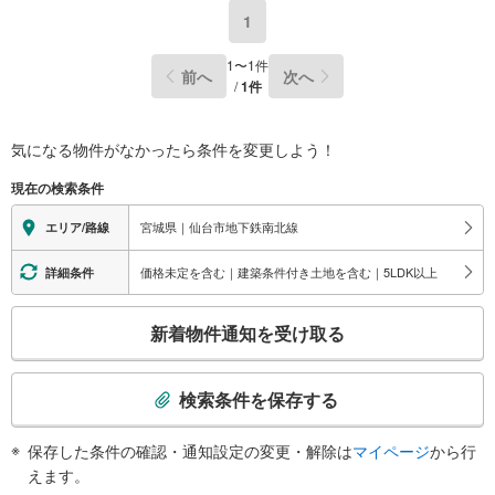
更に教育施設や商業施設、子育て環境や行政などの地域情報を総合し、お
1
客様により良い物件選びをして頂けるよう、しっかりとサポートさせて頂
きます。
1
〜
1
件
前へ
次へ
2.＜経験豊富なスタッフ＞
/
1
件
当社では【購入】【売却】【引っ越し】【リフォーム】など住宅に関する
様々なご質問はもちろん、ご購入時に気になる住宅ローン各種税金につい
ても、誠心誠意ご説明させて頂きます。
気になる物件がなかったら
条件を変更しよう！
各店舗ではキッズスペースも完備！お子様連れのご家族様で是非お越しく
ださい。
現在の検索条件
営業時間:10:00～18:00（定休日火・水曜日※店舗により変動あり）
宮城県｜仙台市地下鉄南北線
エリア/路線
現地のご案内も可能ですので、どうぞお気軽にお問い合わせください！
価格未定を含む｜建築条件付き土地を含む｜5LDK以上
詳細条件
こ
新着物件通知を受け取る
の
検
索
検索条件を保存する
条
件
保存した条件の確認・通知設定の変更・解除は
マイページ
から行
で
えます。
通