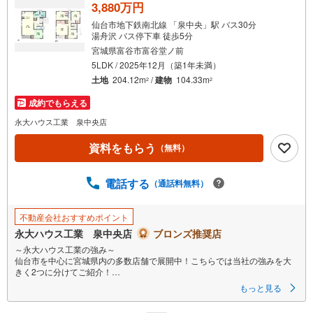
3,880万円
仙台市地下鉄南北線 「泉中央」駅 バス30分
湯舟沢 バス停下車 徒歩5分
宮城県富谷市富谷堂ノ前
5LDK / 2025年12月（築1年未満）
土地
204.12m
/
建物
104.33m
2
2
成約でもらえる
永大ハウス工業 泉中央店
資料をもらう
（無料）
電話する
（通話料無料）
不動産会社おすすめポイント
永大ハウス工業 泉中央店
ブロンズ推奨店
～永大ハウス工業の強み～
仙台市を中心に宮城県内の多数店舗で展開中！こちらでは当社の強みを大
きく2つに分けてご紹介！
1.
もっと見る
＜豊富な不動産知識＞
戸建・マンション・土地...と種別を問わず不動産を取り扱っております。