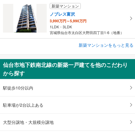
新築マンション
ノブレス富沢
3,990万円～5,990万円
1LDK・3LDK
宮城県仙台市太白区大野田四丁目1-6（地番）
新築マンションをもっと見る
新築マンション
仙台 THE GRAND SKY
2,700万円台予定～9,000万円台予定
仙台市地下鉄南北線の新築一戸建てを他のこだわり
1LDK～3LDK
から探す
宮城県仙台市宮城野区榴岡5丁目6-1（地番）
駅徒歩10分以内
駐車場が2台以上ある
大型分譲地・大規模分譲地