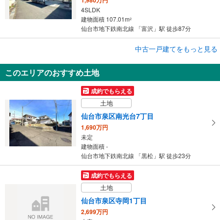
4SLDK
建物面積 107.01m
2
仙台市地下鉄南北線 「富沢」駅 徒歩87分
成約でもらえる
中古一戸建てをもっと見る
中古一戸建て
このエリアのおすすめ土地
仙台市太白区西の平1丁目
1,490万円
成約でもらえる
7DK
土地
建物面積 136.6m
2
仙台市地下鉄南北線 「長町南」駅 バス13分 芦の口小学校下車 バス停下車 徒歩7分
仙台市泉区南光台7丁目
1,690万円
未定
建物面積 -
仙台市地下鉄南北線 「黒松」駅 徒歩23分
成約でもらえる
土地
仙台市泉区寺岡1丁目
2,699万円