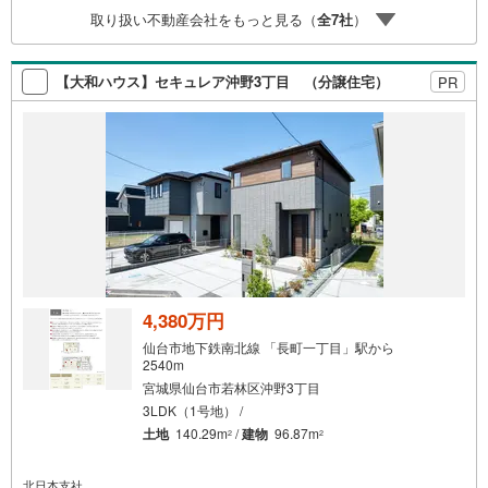
ザワ杜のまち店:車6分・イオンモール富谷:車10分 お問い合
取り扱い不動産会社をもっと見る（
全
7
社
）
わせについて ・当日のご予約も可能！お気軽にお電話下さ
い ・ご来店・メールでのご相談、資料請求も大歓迎
【大和ハウス】セキュレア沖野3丁目 （分譲住宅）
PR
4,380万円
仙台市地下鉄南北線 「長町一丁目」駅から
2540m
宮城県仙台市若林区沖野3丁目
3LDK（1号地） /
土地
140.29m
/
建物
96.87m
2
2
北日本支社