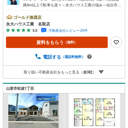
路6m以上で駐車も楽々～永大ハウス工業の強み～仙台市を
中心に宮城県内の多数店舗で展開中！こちらでは当社の強
みを大きく2つに分けてご紹介！1.＜豊富な不動産知識＞戸
ゴールド推奨店
建・マンション・土地…と種別を問わず不動産を取り扱っ
永大ハウス工業 名取店
ております。さらに教育施設や商業施設、子育て環境や行
5.0
不動産会社レビュー 20件
政などの地域情報を総合し、お客様により良い物件選びを
していただけるよう、しっかりとサポートさせていただき
資料をもらう
（無料）
ます。2.＜経験豊富なスタッフ＞当社では【購入】【売
却】【引っ越し】【リフォーム】など住宅に関する様々な
ご相談はもちろん、ご購入時に気になる住宅ローンや各種
電話する
（通話料無料）
税金についても、誠心誠意ご説明させていただきます。各
店舗ではキッズスペースも完備！お子様連れのご家族皆様
取り扱い不動産会社をもっと見る（
全
3
社
）
で、ぜひお越しください。営業時間:10:00～18:00（定休日:
火・水曜日 ※店舗により変動あり）現地のご案内も可能で
すので、どうぞお気軽にお問い合わせください！
山形市松波1丁目