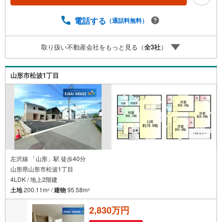
却】【引っ越し】【リフォーム】など住宅に関する様々な
ご相談はもちろん、ご購入時に気になる住宅ローンや各種
電話する
（通話料無料）
税金についても、誠心誠意ご説明させていただきます。各
店舗ではキッズスペースも完備！お子様連れのご家族皆様
取り扱い不動産会社をもっと見る（
全
3
社
）
で、ぜひお越しください。営業時間:10:00～18:00（定休日:
火・水曜日 ※店舗により変動あり）現地のご案内も可能で
すので、どうぞお気軽にお問い合わせください！
山形市松波1丁目
左沢線 「山形」駅 徒歩40分
山形県山形市松波1丁目
4LDK / 地上2階建
土地
200.11m
/
建物
95.58m
2
2
2,830万円