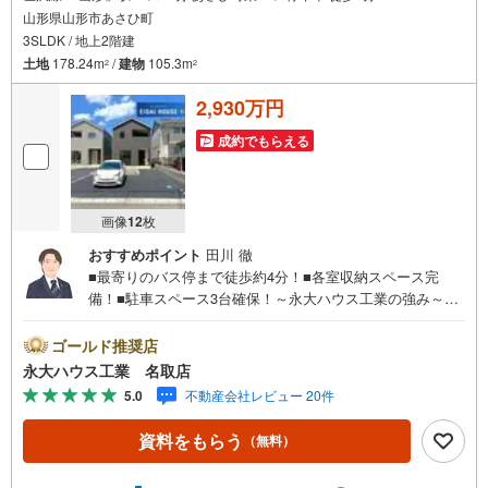
山形県山形市あさひ町
3SLDK / 地上2階建
土地
178.24m
/
建物
105.3m
2
2
2,930万円
成約でもらえる
画像
12
枚
おすすめポイント
田川 徹
■最寄りのバス停まで徒歩約4分！■各室収納スペース完
備！■駐車スペース3台確保！～永大ハウス工業の強み～仙
台市を中心に宮城県内の多数店舗で展開中！こちらでは当
社の強みを大きく2つに分けてご紹介！1.＜豊富な不動産知
ゴールド推奨店
識＞戸建・マンション・土地…と種別を問わず不動産を取
永大ハウス工業 名取店
り扱っております。さらに教育施設や商業施設、子育て環
5.0
不動産会社レビュー 20件
境や行政などの地域情報を総合し、お客様により良い物件
選びをしていただけるよう、しっかりとサポートさせてい
資料をもらう
（無料）
ただきます。2.＜経験豊富なスタッフ＞当社では【購入】
【売却】【引っ越し】【リフォーム】など住宅に関する