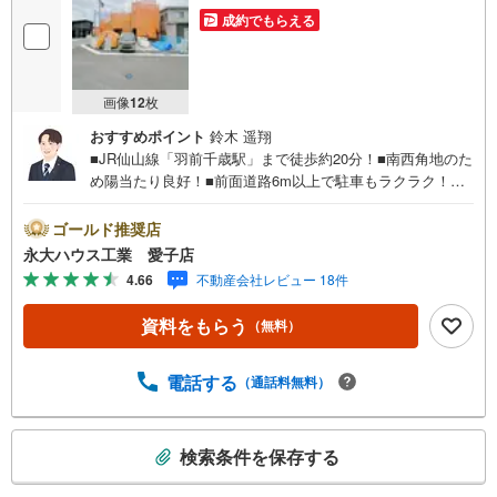
成約でもらえる
画像
12
枚
おすすめポイント
鈴木 遥翔
■JR仙山線「羽前千歳駅」まで徒歩約20分！■南西角地のた
め陽当たり良好！■前面道路6m以上で駐車もラクラク！～
永大ハウス工業の強み～仙台市を中心に宮城県内の多数店
舗で展開中！こちらでは当社の強みを大きく2つに分けてご
ゴールド推奨店
紹介！1.＜豊富な不動産知識＞戸建・マンション・土地...
永大ハウス工業 愛子店
と種別を問わず不動産を取り扱っております。更に教育施
4.66
不動産会社レビュー 18件
設や商業施設、子育て環境や行政などの地域情報を総合
し、お客様により良い物件選びをして頂けるよう、しっか
資料をもらう
（無料）
りとサポートさせて頂きます。2.＜経験豊富なスタッフ＞
当社では【購入】【売却】【引っ越し】【リフォーム】な
ど住宅に関する様々なご質問はもちろん、ご購入時に気に
電話する
（通話料無料）
なる住宅ローン各種税金についても、誠心誠意ご説明させ
て頂きます。各店舗ではキッズスペースも完備！お子様連
こ
れのご家族様で是非お越しください。営業時間:10:00～18:
検索条件を保存する
の
00（定休日火・水曜日※店舗により変動あり）現地のご案
検
内も可能ですので、どうぞお気軽にお問い合わせくださ