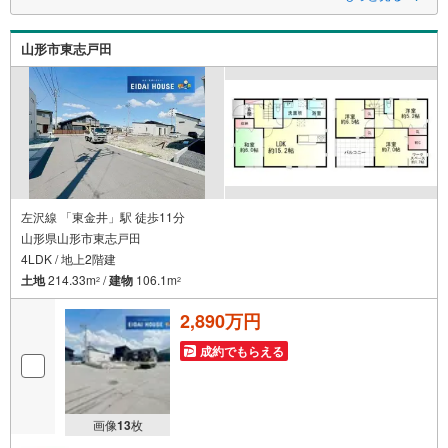
～永大ハウス工業の強み～
仙台市を中心に宮城県内の多数店舗で展開中！
こちらでは当社の強みを大きく2つに分けてご紹介！
山形市東志戸田
1.
＜豊富な不動産知識＞
戸建・マンション・土地…と種別を問わず不動産を取り扱っております。
さらに教育施設や商業施設、子育て環境や行政などの地域情報を総合し、
お客様により良い物件選びをしていただけるよう、しっかりとサポートさ
せていただきます。
2.
＜経験豊富なスタッフ＞
当社では【購入】【売却】【引っ越し】【リフォーム】など住宅に関する
様々なご相談はもちろん、
ご購入時に気になる住宅ローンや各種税金についても、誠心誠意ご説明さ
左沢線 「東金井」駅 徒歩11分
せていただきます。
山形県山形市東志戸田
各店舗ではキッズスペースも完備！お子様連れのご家族皆様で、ぜひお越
4LDK / 地上2階建
しください。
営業時間:10:00～18:00（定休日:火・水曜日 ※店舗により変動あり）
土地
214.33m
/
建物
106.1m
2
2
現地のご案内も可能ですので、どうぞお気軽にお問い合わせください！
2,890万円
成約でもらえる
画像
13
枚