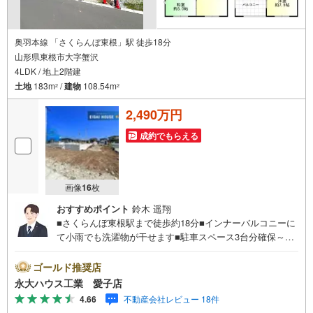
奥羽本線 「さくらんぼ東根」駅 徒歩18分
山形県東根市大字蟹沢
4LDK / 地上2階建
土地
183m
/
建物
108.54m
2
2
2,490万円
成約でもらえる
画像
16
枚
おすすめポイント
鈴木 遥翔
■さくらんぼ東根駅まで徒歩約18分■インナーバルコニーに
て小雨でも洗濯物が干せます■駐車スペース3台分確保～永
大ハウス工業の強み～仙台市を中心に宮城県内の多数店舗
で展開中！こちらでは当社の強みを大きく2つに分けてご紹
ゴールド推奨店
介！1.＜豊富な不動産知識＞戸建・マンション・土地...と
永大ハウス工業 愛子店
種別を問わず不動産を取り扱っております。更に教育施設
4.66
不動産会社レビュー 18件
や商業施設、子育て環境や行政などの地域情報を総合し、