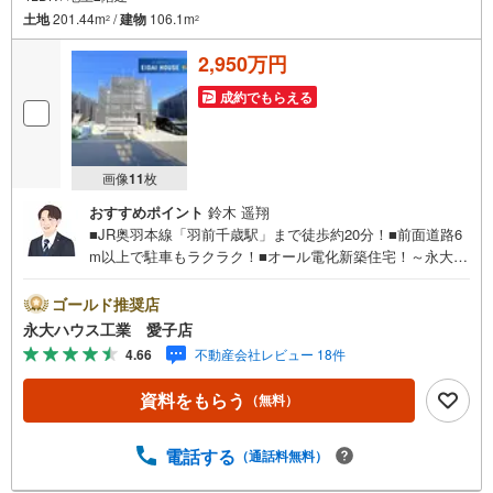
営業時間:10:00～18:00（定休日:火・水曜日 ※店舗により変動あり）
土地
201.44m
/
建物
106.1m
2
2
現地のご案内も可能ですので、どうぞお気軽にお問い合わせください！
2,950万円
成約でもらえる
画像
11
枚
おすすめポイント
鈴木 遥翔
■JR奥羽本線「羽前千歳駅」まで徒歩約20分！■前面道路6
m以上で駐車もラクラク！■オール電化新築住宅！～永大ハ
ウス工業の強み～仙台市を中心に宮城県内の多数店舗で展
開中！こちらでは当社の強みを大きく2つに分けてご紹介！
ゴールド推奨店
1.＜豊富な不動産知識＞戸建・マンション・土地…と種別
永大ハウス工業 愛子店
を問わず不動産を取り扱っております。さらに教育施設や
4.66
不動産会社レビュー 18件
商業施設、子育て環境や行政などの地域情報を総合し、お
客様により良い物件選びをしていただけるよう、しっかり
資料をもらう
（無料）
とサポートさせていただきます。2.＜経験豊富なスタッフ
＞当社では【購入】【売却】【引っ越し】【リフォーム】
など住宅に関する様々なご相談はもちろん、ご購入時に気
電話する
（通話料無料）
になる住宅ローンや各種税金についても、誠心誠意ご説明