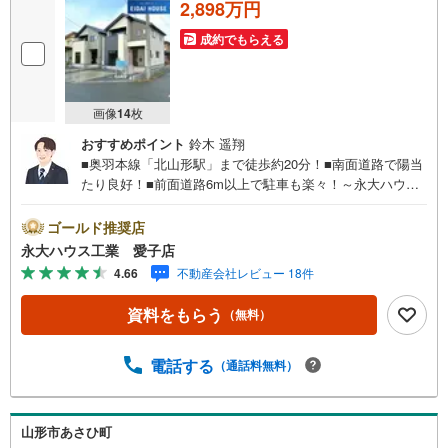
2,898万円
成約でもらえる
画像
14
枚
おすすめポイント
鈴木 遥翔
■奥羽本線「北山形駅」まで徒歩約20分！■南面道路で陽当
たり良好！■前面道路6m以上で駐車も楽々！～永大ハウス
工業の強み～仙台市を中心に宮城県内の多数店舗で展開
中！こちらでは当社の強みを大きく2つに分けてご紹介！1.
ゴールド推奨店
＜豊富な不動産知識＞戸建・マンション・土地…と種別を
永大ハウス工業 愛子店
問わず不動産を取り扱っております。さらに教育施設や商
4.66
不動産会社レビュー 18件
業施設、子育て環境や行政などの地域情報を総合し、お客
様により良い物件選びをしていただけるよう、しっかりと
資料をもらう
（無料）
サポートさせていただきます。2.＜経験豊富なスタッフ＞
当社では【購入】【売却】【引っ越し】【リフォーム】な
ど住宅に関する様々なご相談はもちろん、ご購入時に気に
電話する
（通話料無料）
なる住宅ローンや各種税金についても、誠心誠意ご説明さ
せていただきます。各店舗ではキッズスペースも完備！お
子様連れのご家族皆様で、ぜひお越しください。営業時間:
山形市あさひ町
10:00～18:00（定休日:火・水曜日 ※店舗により変動あ