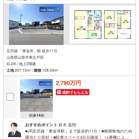
左沢線 「東金井」駅 徒歩11分
山形県山形市東志戸田
4LDK / 地上2階建
土地
207.15m
/
建物
108.54m
2
2
2,790万円
成約でもらえる
画像
14
枚
おすすめポイント
鈴木 遥翔
■JR左沢線「東金井駅」まで徒歩約11分！■南側角地のため
陽当たり良好！■駐車スペース4台分確保！（※車種によ