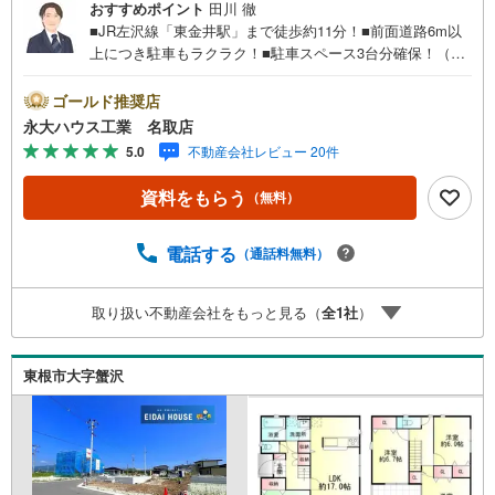
おすすめポイント
田川 徹
■JR左沢線「東金井駅」まで徒歩約11分！■前面道路6m以
上につき駐車もラクラク！■駐車スペース3台分確保！（※
車種による）～永大ハウス工業の強み～仙台市を中心に宮
城県内の多数店舗で展開中！こちらでは当社の強みを大き
ゴールド推奨店
く2つに分けてご紹介！1.＜豊富な不動産知識＞戸建・マン
永大ハウス工業 名取店
ション・土地...と種別を問わず不動産を取り扱っておりま
5.0
不動産会社レビュー 20件
す。更に教育施設や商業施設、子育て環境や行政などの地
域情報を総合し、お客様により良い物件選びをして頂ける
資料をもらう
（無料）
よう、しっかりとサポートさせて頂きます。2.＜経験豊富
なスタッフ＞当社では【購入】【売却】【引っ越し】【リ
フォーム】など住宅に関する様々なご質問はもちろん、ご
電話する
（通話料無料）
購入時に気になる住宅ローン各種税金についても、誠心誠
意ご説明させて頂きます。各店舗ではキッズスペースも完
取り扱い不動産会社をもっと見る（
全
1
社
）
備！お子様連れのご家族様で是非お越しください。営業時
間:10:00～18:00（定休日火・水曜日※店舗により変動あ
り）現地のご案内も可能ですので、どうぞお気軽にお問い
東根市大字蟹沢
合わせください！