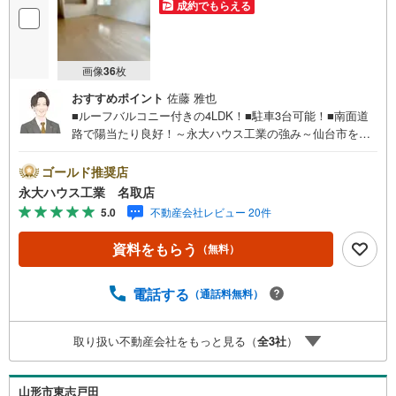
成約でもらえる
画像
36
枚
おすすめポイント
佐藤 雅也
■ルーフバルコニー付きの4LDK！■駐車3台可能！■南面道
路で陽当たり良好！～永大ハウス工業の強み～仙台市を中
心に宮城県内の多数店舗で展開中！こちらでは当社の強み
を大きく2つに分けてご紹介！1.＜豊富な不動産知識＞戸
ゴールド推奨店
建・マンション・土地…と種別を問わず不動産を取り扱っ
永大ハウス工業 名取店
ております。さらに教育施設や商業施設、子育て環境や行
5.0
不動産会社レビュー 20件
政などの地域情報を総合し、お客様により良い物件選びを
していただけるよう、しっかりとサポートさせていただき
資料をもらう
（無料）
ます。2.＜経験豊富なスタッフ＞当社では【購入】【売
却】【引っ越し】【リフォーム】など住宅に関する様々な
ご相談はもちろん、ご購入時に気になる住宅ローンや各種
電話する
（通話料無料）
税金についても、誠心誠意ご説明させていただきます。各
店舗ではキッズスペースも完備！お子様連れのご家族皆様
取り扱い不動産会社をもっと見る（
全
3
社
）
で、ぜひお越しください。営業時間:10:00～18:00（定休日:
火・水曜日 ※店舗により変動あり）現地のご案内も可能で
すので、どうぞお気軽にお問い合わせください！
山形市東志戸田