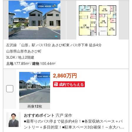
り）現地のご案内も可能ですので、どうぞお気軽にお問い
合わせください！
左沢線 「山形」駅 バス13分 あさひ町東 バス停下車 徒歩4分
山形県山形市あさひ町
3LDK / 地上2階建
土地
177.85m
/
建物
100.44m
2
2
2,860万円
成約でもらえる
画像
12
枚
おすすめポイント
宍戸 栄作
■最寄りのバス停まで徒歩約4分！■各室収納スペース＋パ
ントリー＋多目的室！■駐車スペース3台確保！～永大ハウ