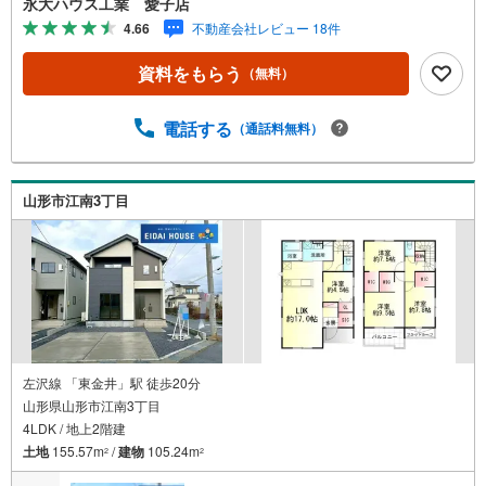
永大ハウス工業 愛子店
種別を問わず不動産を取り扱っております。更に教育施設
4.66
不動産会社レビュー 18件
や商業施設、子育て環境や行政などの地域情報を総合し、
お客様により良い物件選びをして頂けるよう、しっかりと
資料をもらう
（無料）
サポートさせて頂きます。2.＜経験豊富なスタッフ＞当社
では【購入】【売却】【引っ越し】【リフォーム】など住
宅に関する様々なご質問はもちろん、ご購入時に気になる
電話する
（通話料無料）
住宅ローン各種税金についても、誠心誠意ご説明させて頂
きます。各店舗ではキッズスペースも完備！お子様連れの
ご家族様で是非お越しください。営業時間:10:00～18:00
山形市江南3丁目
（定休日火・水曜日※店舗により変動あり）現地のご案内も
可能ですので、どうぞお気軽にお問い合わせください！
左沢線 「東金井」駅 徒歩20分
山形県山形市江南3丁目
4LDK / 地上2階建
土地
155.57m
/
建物
105.24m
2
2