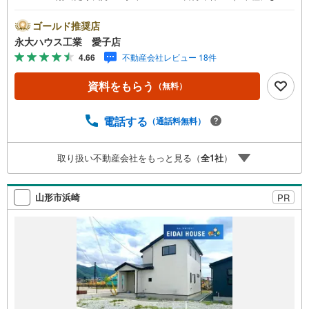
る）～永大ハウス工業の強み～仙台市を中心に宮城県内の
多数店舗で展開中！こちらでは当社の強みを大きく2つに分
ゴールド推奨店
けてご紹介！1.＜豊富な不動産知識＞戸建・マンション・
永大ハウス工業 愛子店
土地...と種別を問わず不動産を取り扱っております。更に
4.66
不動産会社レビュー 18件
教育施設や商業施設、子育て環境や行政などの地域情報を
総合し、お客様により良い物件選びをして頂けるよう、し
資料をもらう
（無料）
っかりとサポートさせて頂きます。2.＜経験豊富なスタッ
フ＞当社では【購入】【売却】【引っ越し】【リフォー
ム】など住宅に関する様々なご質問はもちろん、ご購入時
電話する
（通話料無料）
に気になる住宅ローン各種税金についても、誠心誠意ご説
明させて頂きます。各店舗ではキッズスペースも完備！お
取り扱い不動産会社をもっと見る（
全
1
社
）
子様連れのご家族様で是非お越しください。営業時間:10:0
0～18:00（定休日火・水曜日※店舗により変動あり）現地の
ご案内も可能ですので、どうぞお気軽にお問い合わせくだ
山形市浜崎
PR
さい！