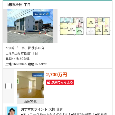
ご家族様で是非お越しください。営業時間:10:00～18:00
山形市松波1丁目
（定休日火・水曜日※店舗により変動あり）現地のご案内も
可能ですので、どうぞお気軽にお問い合わせください！
左沢線 「山形」駅 徒歩40分
山形県山形市松波1丁目
4LDK / 地上2階建
土地
166.33m
/
建物
97.59m
2
2
2,730万円
成約でもらえる
画像
36
枚
おすすめポイント
大橋 優貴
■テレワークルーム付きの4LDK！■駐車3台可能！■前面道