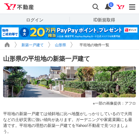
Yahoo!不動産
検索
通知
i
ログイン
ID新規取得
新築一戸建て
山形県
平坦地の物件一覧
山形県の平坦地の新築一戸建て
一部の画像提供：アフロ
平坦地の新築一戸建ては傾斜地に比べ地盤がしっかりしているので大雨
などの土砂災害に強い傾向があります。ガーデニングや家庭菜園にも最
適です。平坦地の理想の新築一戸建てをYahoo!不動産で見つけましょ
う。