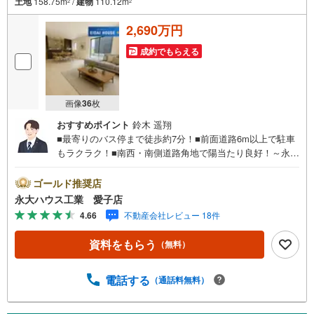
土地
158.75m
/
建物
110.12m
2
2
2,690万円
成約でもらえる
画像
36
枚
おすすめポイント
鈴木 遥翔
■最寄りのバス停まで徒歩約7分！■前面道路6m以上で駐車
もラクラク！■南西・南側道路角地で陽当たり良好！～永大
ハウス工業の強み～仙台市を中心に宮城県内の多数店舗で
展開中！こちらでは当社の強みを大きく2つに分けてご紹
ゴールド推奨店
介！1.＜豊富な不動産知識＞戸建・マンション・土地...と
永大ハウス工業 愛子店
種別を問わず不動産を取り扱っております。更に教育施設
4.66
不動産会社レビュー 18件
や商業施設、子育て環境や行政などの地域情報を総合し、
お客様により良い物件選びをして頂けるよう、しっかりと
資料をもらう
（無料）
サポートさせて頂きます。2.＜経験豊富なスタッフ＞当社
では【購入】【売却】【引っ越し】【リフォーム】など住
宅に関する様々なご質問はもちろん、ご購入時に気になる
電話する
（通話料無料）
住宅ローン各種税金についても、誠心誠意ご説明させて頂
きます。各店舗ではキッズスペースも完備！お子様連れの