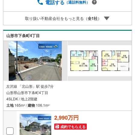
様々なご相談はもちろん、ご購入時に気になる住宅ローン
電話する
（通話料無料）
や各種税金についても、誠心誠意ご説明させていただきま
す。各店舗ではキッズスペースも完備！お子様連れのご家
取り扱い不動産会社をもっと見る（
全
1
社
）
族皆様で、ぜひお越しください。営業時間:10:00～18:00
（定休日:火・水曜日 ※店舗により変動あり）現地のご案
内も可能ですので、どうぞお気軽にお問い合わせくださ
山形市下条町4丁目
い！
左沢線 「北山形」駅 徒歩7分
山形県山形市下条町4丁目
4SLDK / 地上2階建
土地
165m
/
建物
106.1m
2
2
2,990万円
成約でもらえる