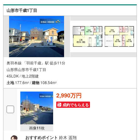
させていただきます。各店舗ではキッズスペースも完備！
お子様連れのご家族皆様で、ぜひお越しください。営業時
山形市千歳1丁目
間:10:00～18:00（定休日:火・水曜日 ※店舗により変動あ
り）現地のご案内も可能ですので、どうぞお気軽にお問い
合わせください！
奥羽本線 「羽前千歳」駅 徒歩11分
山形県山形市千歳1丁目
4SLDK / 地上2階建
土地
177.6m
/
建物
108.54m
2
2
2,990万円
成約でもらえる
画像
11
枚
おすすめポイント
鈴木 遥翔