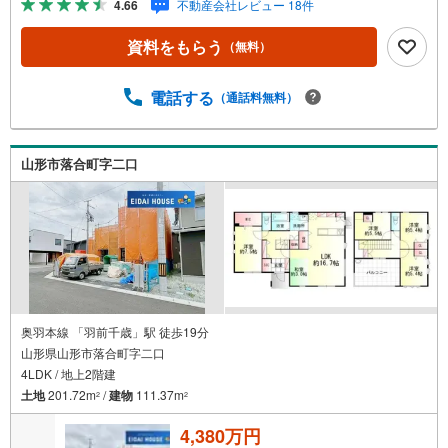
4.66
不動産会社レビュー 18件
育て環境や行政などの地域情報を総合し、お客様により良
い物件選びをして頂けるよう、しっかりとサポートさせて
資料をもらう
（無料）
頂きます。2.＜経験豊富なスタッフ＞当社では【購入】
【売却】【引っ越し】【リフォーム】など住宅に関する
様々なご質問はもちろん、ご購入時に気になる住宅ローン
電話する
（通話料無料）
各種税金についても、誠心誠意ご説明させて頂きます。各
店舗ではキッズスペースも完備！お子様連れのご家族様で
是非お越しください。営業時間:10:00～18:00（定休日火・
山形市落合町字二口
水曜日※店舗により変動あり）現地のご案内も可能ですの
で、どうぞお気軽にお問い合わせください！
奥羽本線 「羽前千歳」駅 徒歩19分
山形県山形市落合町字二口
4LDK / 地上2階建
土地
201.72m
/
建物
111.37m
2
2
4,380万円