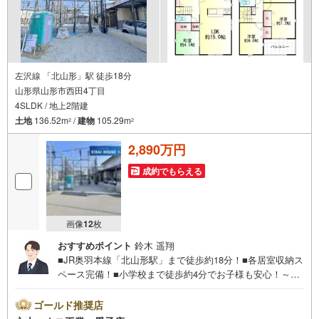
左沢線 「北山形」駅 徒歩18分
山形県山形市西田4丁目
4SLDK / 地上2階建
土地
136.52m
/
建物
105.29m
2
2
2,890万円
成約でもらえる
画像
12
枚
おすすめポイント
鈴木 遥翔
■JR奥羽本線「北山形駅」まで徒歩約18分！■各居室収納ス
ペース完備！■小学校まで徒歩約4分でお子様も安心！～永
大ハウス工業の強み～仙台市を中心に宮城県内の多数店舗
で展開中！こちらでは当社の強みを大きく2つに分けてご紹
ゴールド推奨店
介！1.＜豊富な不動産知識＞戸建・マンション・土地...と