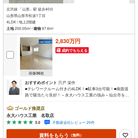
左沢線 「山形」駅 徒歩40分
山形県山形市松波1丁目
4LDK / 地上2階建
土地
200.05m
/
建物
97.6m
2
2
2,830万円
成約でもらえる
画像
36
枚
おすすめポイント
宍戸 栄作
■テレワークルーム付きの4LDK！■駐車3台可能！■南面道
路で陽当たり良好！～永大ハウス工業の強み～仙台市を中
心に宮城県内の多数店舗で展開中！こちらでは当社の強み
を大きく2つに分けてご紹介！1.＜豊富な不動産知識＞戸
ゴールド推奨店
建・マンション・土地…と種別を問わず不動産を取り扱っ
永大ハウス工業 名取店
ております。さらに教育施設や商業施設、子育て環境や行
5.0
不動産会社レビュー 20件
政などの地域情報を総合し、お客様により良い物件選びを
していただけるよう、しっかりとサポートさせていただき
資料をもらう
（無料）
ます。2.＜経験豊富なスタッフ＞当社では【購入】【売