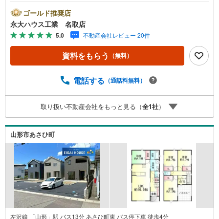
ス工業の強み～仙台市を中心に宮城県内の多数店舗で展開
中！こちらでは当社の強みを大きく2つに分けてご紹介！1.
ゴールド推奨店
＜豊富な不動産知識＞戸建・マンション・土地…と種別を
永大ハウス工業 名取店
問わず不動産を取り扱っております。さらに教育施設や商
5.0
不動産会社レビュー 20件
業施設、子育て環境や行政などの地域情報を総合し、お客
様により良い物件選びをしていただけるよう、しっかりと
資料をもらう
（無料）
サポートさせていただきます。2.＜経験豊富なスタッフ＞
当社では【購入】【売却】【引っ越し】【リフォーム】な
ど住宅に関する様々なご相談はもちろん、ご購入時に気に
電話する
（通話料無料）
なる住宅ローンや各種税金についても、誠心誠意ご説明さ
せていただきます。各店舗ではキッズスペースも完備！お
取り扱い不動産会社をもっと見る（
全
1
社
）
子様連れのご家族皆様で、ぜひお越しください。営業時間:
10:00～18:00（定休日:火・水曜日 ※店舗により変動あ
り）現地のご案内も可能ですので、どうぞお気軽にお問い
山形市あさひ町
合わせください！
左沢線 「山形」駅 バス13分 あさひ町東 バス停下車 徒歩4分