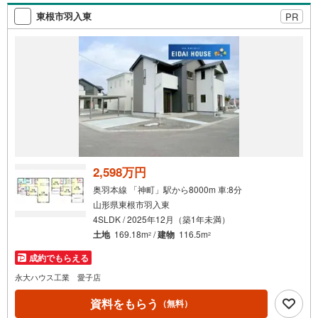
い！
索
東根市羽入東
PR
条
件
で
通
知
を
受
け
取
る
2,598万円
・
奥羽本線 「神町」駅から8000m 車:8分
条
山形県東根市羽入東
件
4SLDK / 2025年12月（築1年未満）
を
土地
169.18m
/
建物
116.5m
2
2
マ
成約でもらえる
イ
ペ
永大ハウス工業 愛子店
ー
資料をもらう
（無料）
ジ