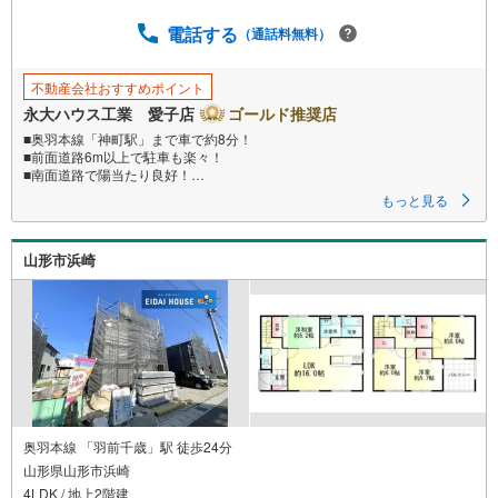
に
電話する
保
（通話料無料）
存
す
不動産会社おすすめポイント
る
永大ハウス工業 愛子店
ゴールド推奨店
■奥羽本線「神町駅」まで車で約8分！
■前面道路6m以上で駐車も楽々！
■南面道路で陽当たり良好！
もっと見る
～永大ハウス工業の強み～
仙台市を中心に宮城県内の多数店舗で展開中！
こちらでは当社の強みを大きく2つに分けてご紹介！
山形市浜崎
1.
＜豊富な不動産知識＞
戸建・マンション・土地…と種別を問わず不動産を取り扱っております。
さらに教育施設や商業施設、子育て環境や行政などの地域情報を総合し、
お客様により良い物件選びをしていただけるよう、しっかりとサポートさ
せていただきます。
2.
＜経験豊富なスタッフ＞
当社では【購入】【売却】【引っ越し】【リフォーム】など住宅に関する
様々なご相談はもちろん、
ご購入時に気になる住宅ローンや各種税金についても、誠心誠意ご説明さ
奥羽本線 「羽前千歳」駅 徒歩24分
せていただきます。
山形県山形市浜崎
各店舗ではキッズスペースも完備！お子様連れのご家族皆様で、ぜひお越
4LDK / 地上2階建
しください。