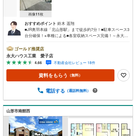
画像
11
枚
おすすめポイント
鈴木 遥翔
■JR奥羽本線「北山形駅」まで徒歩約7分！■駐車スペース3
台分確保！※車種による■各室収納スペース完備！～永大ハ
ウス工業の強み～仙台市を中心に宮城県内の多数店舗で展
開中！こちらでは当社の強みを大きく2つに分けてご紹介！
ゴールド推奨店
1.＜豊富な不動産知識＞戸建・マンション・土地...と種別
永大ハウス工業 愛子店
を問わず不動産を取り扱っております。更に教育施設や商
4.66
不動産会社レビュー 18件
業施設、子育て環境や行政などの地域情報を総合し、お客
様により良い物件選びをして頂けるよう、しっかりとサポ
資料をもらう
（無料）
ートさせて頂きます。2.＜経験豊富なスタッフ＞当社では
【購入】【売却】【引っ越し】【リフォーム】など住宅に
関する様々なご質問はもちろん、ご購入時に気になる住宅
電話する
（通話料無料）
ローン各種税金についても、誠心誠意ご説明させて頂きま
す。各店舗ではキッズスペースも完備！お子様連れのご家
族様で是非お越しください。営業時間:10:00～18:00（定休
山形市南館西
日火・水曜日※店舗により変動あり）現地のご案内も可能で
すので、どうぞお気軽にお問い合わせください！