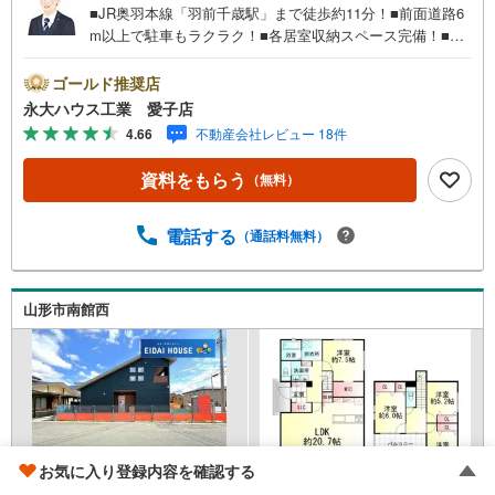
■JR奥羽本線「羽前千歳駅」まで徒歩約11分！■前面道路6
m以上で駐車もラクラク！■各居室収納スペース完備！■イ
ンナーバルコニーで雨の日も安心！～永大ハウス工業の強
み～仙台市を中心に宮城県内の多数店舗で展開中！こちら
ゴールド推奨店
では当社の強みを大きく2つに分けてご紹介！1.＜豊富な不
永大ハウス工業 愛子店
動産知識＞戸建・マンション・土地...と種別を問わず不動
4.66
不動産会社レビュー 18件
産を取り扱っております。更に教育施設や商業施設、子育
て環境や行政などの地域情報を総合し、お客様により良い
資料をもらう
（無料）
物件選びをして頂けるよう、しっかりとサポートさせて頂
きます。2.＜経験豊富なスタッフ＞当社では【購入】【売
却】【引っ越し】【リフォーム】など住宅に関する様々な
電話する
（通話料無料）
ご質問はもちろん、ご購入時に気になる住宅ローン各種税
金についても、誠心誠意ご説明させて頂きます。各店舗で
はキッズスペースも完備！お子様連れのご家族様で是非お
山形市南館西
越しください。営業時間:10:00～18:00（定休日火・水曜日
※店舗により変動あり）現地のご案内も可能ですので、どう
ぞお気軽にお問い合わせください！
お気に入り登録内容を確認する
左沢線 「山形」駅 バス9分 富の中 バス停下車 徒歩12分