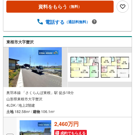
お客様により良い物件選びをして頂けるよう、しっかりと
資料をもらう
（無料）
サポートさせて頂きます。2.＜経験豊富なスタッフ＞当社
では【購入】【売却】【引っ越し】【リフォーム】など住
宅に関する様々なご質問はもちろん、ご購入時に気になる
電話する
（通話料無料）
住宅ローン各種税金についても、誠心誠意ご説明させて頂
きます。各店舗ではキッズスペースも完備！お子様連れの
ご家族様で是非お越しください。営業時間:10:00～18:00
東根市大字蟹沢
（定休日火・水曜日※店舗により変動あり）現地のご案内も
可能ですので、どうぞお気軽にお問い合わせください！
奥羽本線 「さくらんぼ東根」駅 徒歩18分
山形県東根市大字蟹沢
4LDK / 地上2階建
土地
182.58m
/
建物
106.1m
2
2
2,460万円
成約でもらえる