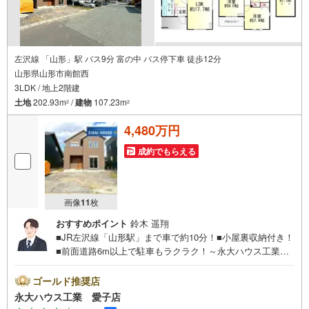
左沢線 「山形」駅 バス9分 富の中 バス停下車 徒歩12分
山形県山形市南館西
3LDK / 地上2階建
土地
202.93m
/
建物
107.23m
2
2
4,480万円
成約でもらえる
画像
11
枚
おすすめポイント
鈴木 遥翔
■JR左沢線「山形駅」まで車で約10分！■小屋裏収納付き！
■前面道路6m以上で駐車もラクラク！～永大ハウス工業の
強み～仙台市を中心に宮城県内の多数店舗で展開中！こち
らでは当社の強みを大きく2つに分けてご紹介！1.＜豊富な
ゴールド推奨店
不動産知識＞戸建・マンション・土地...と種別を問わず不
永大ハウス工業 愛子店
動産を取り扱っております。更に教育施設や商業施設、子