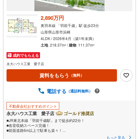
2,890万円
奥羽本線 「羽前千歳」駅 徒歩23分
山形県山形市浜崎
4LDK / 2026年4月（築1年未満）
土地
218.37m
/
建物
111.37m
2
2
成約でもらえる
永大ハウス工業 愛子店
資料をもらう
（無料）
電話する
（通話料無料）
不動産会社おすすめポイント
永大ハウス工業 愛子店
ゴールド推奨店
■JR東北本線「羽前千歳駅」まで徒歩約22分！
■各室収納スペース完備！
■前面道路6m以上で駐車も楽々！
もっと見る