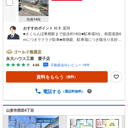
画像
14
枚
おすすめポイント
鈴木 遥翔
■さくらんぼ東根駅まで徒歩約18分■駐車場3台、前面道路6
mにつきラクラク駐車■南側庭、駐車場につき陽当り良好～
永大ハウス工業の強み～仙台市を中心に宮城県内の多数店
舗で展開中！こちらでは当社の強みを大きく2つに分けてご
ゴールド推奨店
紹介！1.＜豊富な不動産知識＞戸建・マンション・土地...
永大ハウス工業 愛子店
と種別を問わず不動産を取り扱っております。更に教育施
4.66
不動産会社レビュー 18件
設や商業施設、子育て環境や行政などの地域情報を総合
し、お客様により良い物件選びをして頂けるよう、しっか
資料をもらう
（無料）
りとサポートさせて頂きます。2.＜経験豊富なスタッフ＞
当社では【購入】【売却】【引っ越し】【リフォーム】な
ど住宅に関する様々なご質問はもちろん、ご購入時に気に
電話する
（通話料無料）
なる住宅ローン各種税金についても、誠心誠意ご説明させ
て頂きます。各店舗ではキッズスペースも完備！お子様連
れのご家族様で是非お越しください。営業時間:10:00～18:
山形市西田4丁目
00（定休日火・水曜日※店舗により変動あり）現地のご案
内も可能ですので、どうぞお気軽にお問い合わせくださ
い！