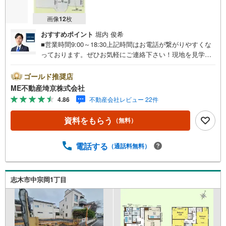
画像
12
枚
おすすめポイント
堀内 俊希
■営業時間9:00～18:30上記時間はお電話が繋がりやすくな
っております。ぜひお気軽にご連絡下さい！現地を見学さ
れる場合は「室内・現地を見学する（無料）」ボタンより
ご希望の日時をご記入いただけますとスムーズにご案内が
ゴールド推奨店
可能です。■ご来店特典1.ご見学、ご来店後にアンケート記
ME不動産埼京株式会社
入でもれなく3、000円のQUOカードプレゼント（1組様1回
4.86
不動産会社レビュー 22件
限り後日郵送）2.未公開の物件情報をご紹介3.不動産ご購
入、ご売却、太陽光発電システムご検討中のお客様、ご紹
資料をもらう
（無料）
介でもれなくQUOカード3、000円分プレゼント更にご紹介
のお客様が弊社仲介にてご契約頂くと、1万円から最大10万
円のご紹介料をお支払いさせて頂きます！詳しくはスタッ
電話する
（通話料無料）
フ迄■県内有数の大型店舗1.店舗敷地内に大型駐車場完備、
マイカーでも安心！2.チャイルドスペース、授乳室、ベビ
ーベッド完備3.他にもファミリーに優しい『あったら良い
志木市中宗岡1丁目
な』がここにある！ミルク用浄水サーバー、紙おむつ、ア
メニティ、大型個室2部屋、各ブースモニター等