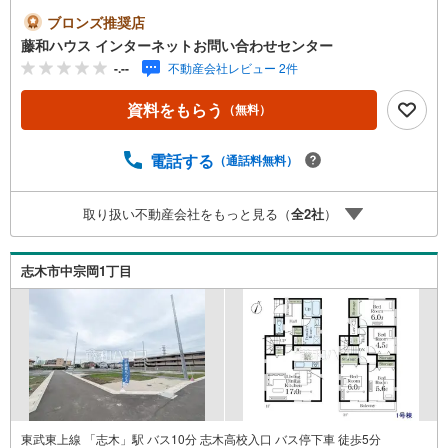
ブロンズ推奨店
藤和ハウス インターネットお問い合わせセンター
-.--
不動産会社レビュー 2件
資料をもらう
（無料）
電話する
（通話料無料）
取り扱い不動産会社をもっと見る（
全
2
社
）
志木市中宗岡1丁目
東武東上線 「志木」駅 バス10分 志木高校入口 バス停下車 徒歩5分