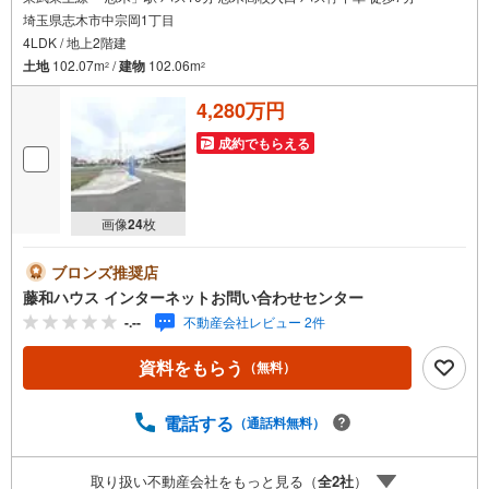
埼玉県志木市中宗岡1丁目
4LDK / 地上2階建
土地
102.07m
/
建物
102.06m
2
2
4,280万円
成約でもらえる
画像
24
枚
ブロンズ推奨店
藤和ハウス インターネットお問い合わせセンター
-.--
不動産会社レビュー 2件
資料をもらう
（無料）
電話する
（通話料無料）
取り扱い不動産会社をもっと見る（
全
2
社
）