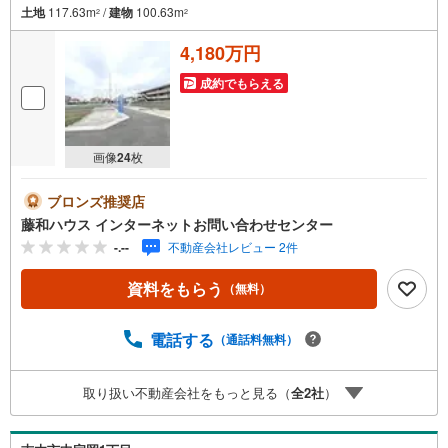
土地
117.63m
/
建物
100.63m
2
2
4,180万円
成約でもらえる
画像
24
枚
ブロンズ推奨店
藤和ハウス インターネットお問い合わせセンター
-.--
不動産会社レビュー 2件
資料をもらう
（無料）
電話する
（通話料無料）
取り扱い不動産会社をもっと見る（
全
2
社
）