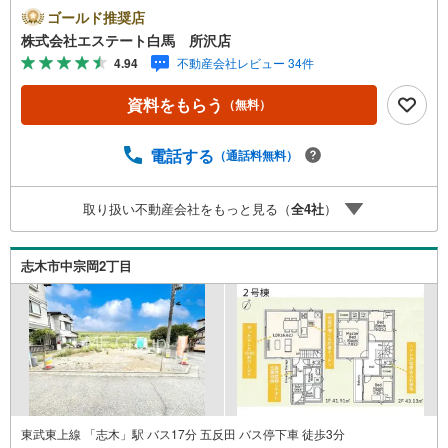
や学費等も含めてシミュレーションをご提案できます2.物
ゴールド推奨店
件情報が豊富所沢市を中心にたくさんの情報をご用意して
株式会社エステート白馬 所沢店
おります。インターネット広告前の物件も多数取り揃えて
4.94
不動産会社レビュー 34件
おります。お客様のご希望エリアをお申し付けください。
3.自社グループでリフォーム、新築請負所沢店の3階はリフ
資料をもらう
（無料）
ォーム、注文建築部門の相談スペースです。一級建築士を
はじめとした専門スタッフがおりますのでご見学とあわせ
て、リフォームや注文建築についてご相談頂けます4.年中
電話する
（通話料無料）
無休（年末年始除く）で営業しております営業時間 9:30
～19:00 この時間はお電話でのお問合わせがスムーズです
取り扱い不動産会社をもっと見る（
全
4
社
）
5.お子様連れでおこしくださいキッズスペース、授乳室、
オムツ替えベッド、アンパンマンジュースをご用意してお
ります。ご見学ご希望の方は、右上の“室内・現地を見学す
志木市中宗岡2丁目
る（無料）をボタンからご予約ください。
東武東上線 「志木」駅 バス17分 五反田 バス停下車 徒歩3分