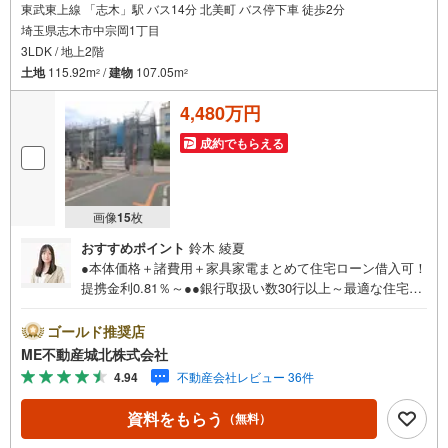
東武東上線 「志木」駅 バス14分 北美町 バス停下車 徒歩2分
埼玉県志木市中宗岡1丁目
3LDK / 地上2階
土地
115.92m
/
建物
107.05m
2
2
4,480万円
成約でもらえる
画像
15
枚
おすすめポイント
鈴木 綾夏
●本体価格＋諸費用＋家具家電まとめて住宅ローン借入可！
提携金利0.81％～●●銀行取扱い数30行以上～最適な住宅ロ
ーンをご提案します～●以下の条件でも審査を通した実績が
多数ございます！（1）勤続年数1ヶ月（2）自己資金0円
ゴールド推奨店
（3）産休/育休/契約社員/派遣社員/アルバイト/パート/独
ME不動産城北株式会社
身/自営業/経営者（4）延滞、滞納、個信アウト対応可
4.94
不動産会社レビュー 36件
（5）収入合算や親子ローン（6）金融機関の借入まとめ
等、家具、家電、引越し費用等おまとめローン（7）永住権
資料をもらう
（無料）
無、持病あり、持ち家残債有でも相談可能●3つの安心サポ
ート●1.営業車にて安全にご案内。お住まい探しに集中して