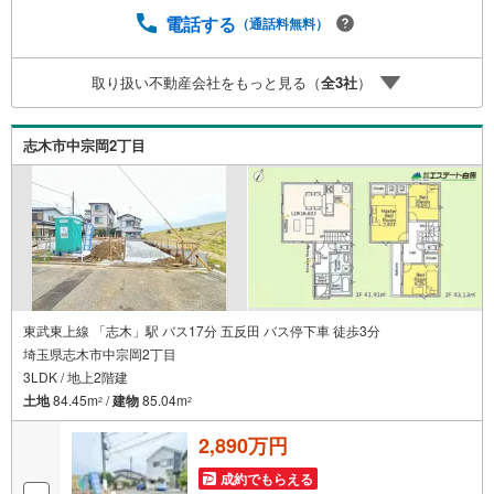
頂けます。2.FPソフトを使用しマイホーム購入の資金計
電話する
（通話料無料）
画・購入から老後までの人生設計を実施することで暮らし
に安心を提案します。3.どんなに信用のある建築会社でも
取り扱い不動産会社をもっと見る（
全
3
社
）
ご自分の目で確認することは重要ですよね。弊社は特殊機
材を使用してインスペクションを実施します。
志木市中宗岡2丁目
東武東上線 「志木」駅 バス17分 五反田 バス停下車 徒歩3分
埼玉県志木市中宗岡2丁目
3LDK / 地上2階建
土地
84.45m
/
建物
85.04m
2
2
2,890万円
成約でもらえる