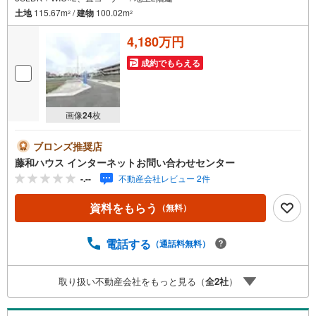
土地
115.67m
/
建物
100.02m
2
2
4,180万円
成約でもらえる
画像
24
枚
ブロンズ推奨店
藤和ハウス インターネットお問い合わせセンター
-.--
不動産会社レビュー 2件
資料をもらう
（無料）
電話する
（通話料無料）
取り扱い不動産会社をもっと見る（
全
2
社
）