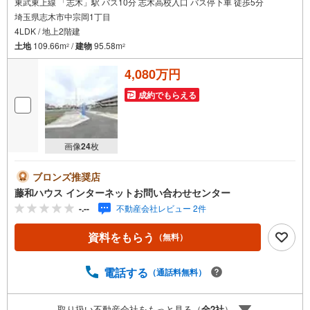
け
東武東上線 「志木」駅 バス10分 志木高校入口 バス停下車 徒歩5分
埼玉県志木市中宗岡1丁目
取
4LDK / 地上2階建
る
土地
109.66m
/
建物
95.58m
・
2
2
条
4,080万円
件
を
成約でもらえる
マ
イ
ペ
画像
24
枚
ー
ジ
ブロンズ推奨店
に
藤和ハウス インターネットお問い合わせセンター
保
-.--
不動産会社レビュー 2件
存
す
資料をもらう
（無料）
る
電話する
（通話料無料）
取り扱い不動産会社をもっと見る（
全
2
社
）