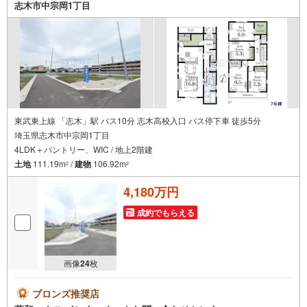
志木市中宗岡1丁目
東武東上線 「志木」駅 バス10分 志木高校入口 バス停下車 徒歩5分
埼玉県志木市中宗岡1丁目
4LDK＋パントリー、WIC / 地上2階建
土地
111.19m
/
建物
106.92m
2
2
4,180万円
成約でもらえる
画像
24
枚
ブロンズ推奨店