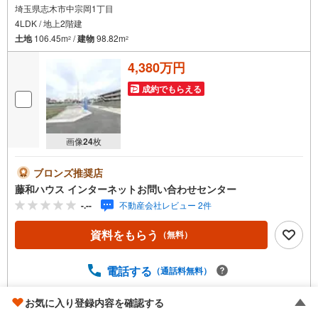
埼玉県志木市中宗岡1丁目
4LDK / 地上2階建
土地
106.45m
/
建物
98.82m
2
2
4,380万円
成約でもらえる
画像
24
枚
ブロンズ推奨店
藤和ハウス インターネットお問い合わせセンター
-.--
不動産会社レビュー 2件
資料をもらう
（無料）
電話する
（通話料無料）
お気に入り登録内容を確認する
取り扱い不動産会社をもっと見る（
全
2
社
）