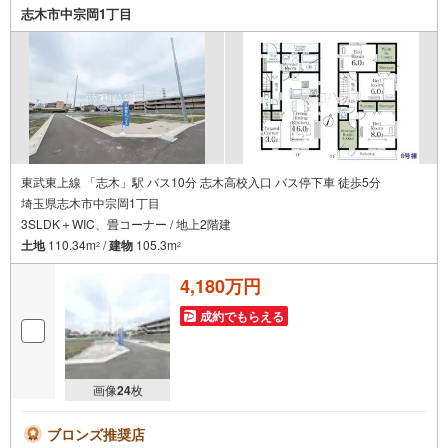
志木市中宗岡1丁目
東武東上線 「志木」駅 バス10分 志木高校入口 バス停下車 徒歩5分
埼玉県志木市中宗岡1丁目
3SLDK＋WIC、畳コーナー / 地上2階建
土地
110.34m
/
建物
105.3m
2
2
4,180万円
成約でもらえる
画像
24
枚
ブロンズ推奨店