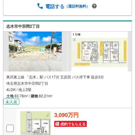
円のご紹介料をお支払いさせて頂きます！詳しくはスタッ
電話する
（通話料無料）
フ迄■県内有数の大型店舗1.店舗敷地内に大型駐車場完備、
マイカーでも安心！2.チャイルドスペース、授乳室、ベビ
ーベッド完備3.他にもファミリーに優しい『あったら良い
志木市中宗岡2丁目
な』がここにある！ミルク用浄水サーバー、紙おむつ、ア
メニティ、大型個室2部屋、各ブースモニター等
東武東上線 「志木」駅 バス17分 五反田 バス停下車 徒歩3分
埼玉県志木市中宗岡2丁目
4LDK / 地上2階
土地
83.78m
/
建物
82.21m
2
2
未入居
3,090万円
成約でもらえる