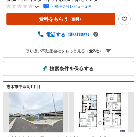
-.--
不動産会社レビュー 2件
資料をもらう
（無料）
電話する
（通話料無料）
取り扱い不動産会社をもっと見る（
全
2
社
）
こ
検索条件を保存する
の
検
索
志木市中宗岡1丁目
条
件
で
通
知
を
受