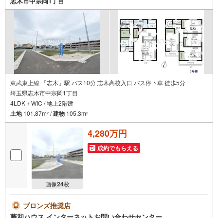
志木市中宗岡1丁目
東武東上線 「志木」駅 バス10分 志木高校入口 バス停下車 徒歩5分
埼玉県志木市中宗岡1丁目
4LDK＋WIC / 地上2階建
土地
101.87m
/
建物
105.3m
2
2
4,280万円
成約でもらえる
画像
24
枚
ブロンズ推奨店
藤和ハウス インターネットお問い合わせセンター