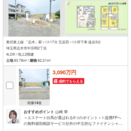
東武東上線 「志木」駅 バス17分 五反田 バス停下車 徒歩3分
埼玉県志木市中宗岡2丁目
4LDK / 地上2階建
土地
83.78m
/
建物
82.21m
2
2
3,090万円
成約でもらえる
画像
14
枚
おすすめポイント
山崎 華
＜エステート白馬が選ばれる5つのポイント＞1.提携FPへ
の無料個別相談サービス社外の中立的なファイナンシャル
プランナーと無料相談できます。ローン返済について保険