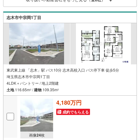
志木市中宗岡1丁目
東武東上線 「志木」駅 バス10分 志木高校入口 バス停下車 徒歩5分
埼玉県志木市中宗岡1丁目
4LDK＋パントリー / 地上2階建
土地
116.65m
/
建物
109.35m
2
2
4,180万円
成約でもらえる
画像
24
枚