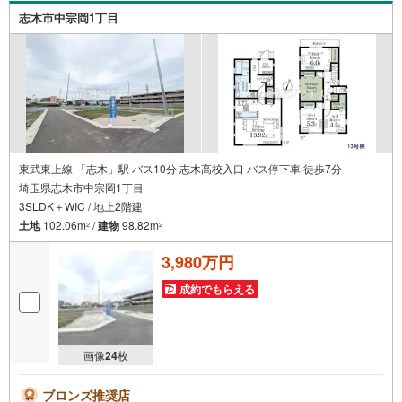
志木市中宗岡1丁目
東武東上線 「志木」駅 バス10分 志木高校入口 バス停下車 徒歩7分
埼玉県志木市中宗岡1丁目
3SLDK＋WIC / 地上2階建
土地
102.06m
/
建物
98.82m
2
2
3,980万円
成約でもらえる
画像
24
枚
ブロンズ推奨店