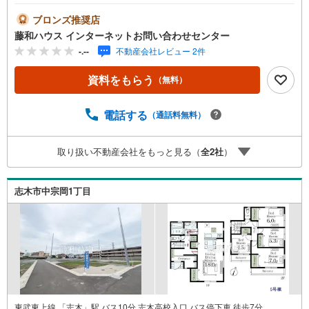
ブロンズ推奨店
藤和ハウス インターネットお問い合わせセンター
-.--
不動産会社レビュー 2件
資料をもらう
（無料）
電話する
（通話料無料）
取り扱い不動産会社をもっと見る（
全
2
社
）
志木市中宗岡1丁目
東武東上線 「志木」駅 バス10分 志木高校入口 バス停下車 徒歩7分