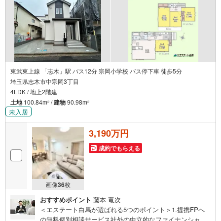
東武東上線 「志木」駅 バス12分 宗岡小学校 バス停下車 徒歩5分
埼玉県志木市中宗岡3丁目
4LDK / 地上2階建
土地
100.84m
/
建物
90.98m
2
2
未入居
3,190万円
成約でもらえる
画像
36
枚
おすすめポイント
藤本 竜次
＜エステート白馬が選ばれる5つのポイント＞1.提携FPへ
の無料個別相談サービス社外の中立的なファイナンシャル