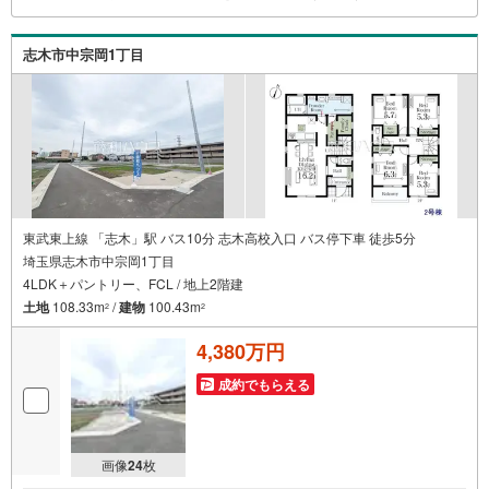
志木市中宗岡1丁目
東武東上線 「志木」駅 バス10分 志木高校入口 バス停下車 徒歩5分
埼玉県志木市中宗岡1丁目
4LDK＋パントリー、FCL / 地上2階建
土地
108.33m
/
建物
100.43m
2
2
4,380万円
成約でもらえる
画像
24
枚