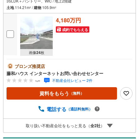
3SLDK＋パントリー、WIC / 地上2階建
土地
114.21m
/
建物
105.9m
2
2
4,180万円
成約でもらえる
画像
24
枚
ブロンズ推奨店
藤和ハウス インターネットお問い合わせセンター
-.--
不動産会社レビュー 2件
資料をもらう
（無料）
電話する
（通話料無料）
取り扱い不動産会社をもっと見る（
全
2
社
）