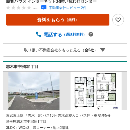
藤和ハウス インターネットお問い合わせセンター
-.--
不動産会社レビュー 2件
資料をもらう
（無料）
電話する
（通話料無料）
取り扱い不動産会社をもっと見る（
全
2
社
）
志木市中宗岡1丁目
東武東上線 「志木」駅 バス10分 志木高校入口 バス停下車 徒歩5分
埼玉県志木市中宗岡1丁目
3LDK＋WIC×2、畳コーナー / 地上2階建