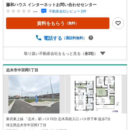
藤和ハウス インターネットお問い合わせセンター
-.--
不動産会社レビュー 2件
資料をもらう
（無料）
電話する
（通話料無料）
取り扱い不動産会社をもっと見る（
全
2
社
）
志木市中宗岡1丁目
東武東上線 「志木」駅 バス10分 志木高校入口 バス停下車 徒歩7分
埼玉県志木市中宗岡1丁目