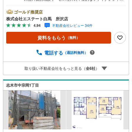
プランナーと無料相談できます。ローン返済について保険
や学費等も含めてシミュレーションをご提案できます2.物
ゴールド推奨店
件情報が豊富所沢市を中心にたくさんの情報をご用意して
株式会社エステート白馬 所沢店
おります。インターネット広告前の物件も多数取り揃えて
4.94
不動産会社レビュー 34件
おります。お客様のご希望エリアをお申し付けください。
3.自社グループでリフォーム、新築請負所沢店の3階はリフ
資料をもらう
（無料）
ォーム、注文建築部門の相談スペースです。一級建築士を
はじめとした専門スタッフがおりますのでご見学とあわせ
て、リフォームや注文建築についてご相談頂けます4.年中
電話する
（通話料無料）
無休（年末年始除く）で営業しております営業時間 9:30
～19:00 この時間はお電話でのお問合わせがスムーズです
取り扱い不動産会社をもっと見る（
全
6
社
）
5.お子様連れでおこしくださいキッズスペース、授乳室、
オムツ替えベッド、アンパンマンジュースをご用意してお
ります。ご見学ご希望の方は、右上の“室内・現地を見学す
志木市中宗岡1丁目
る（無料）をボタンからご予約ください。