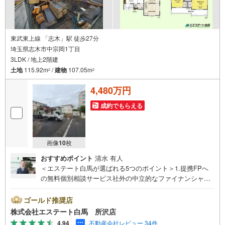
東武東上線 「志木」駅 徒歩27分
埼玉県志木市中宗岡1丁目
3LDK / 地上2階建
土地
115.92m
/
建物
107.05m
2
2
4,480万円
成約でもらえる
画像
10
枚
おすすめポイント
清水 有人
＜エステート白馬が選ばれる5つのポイント＞1.提携FPへ
の無料個別相談サービス社外の中立的なファイナンシャル
プランナーと無料相談できます。ローン返済について保険
や学費等も含めてシミュレーションをご提案できます2.物
ゴールド推奨店
件情報が豊富所沢市を中心にたくさんの情報をご用意して
株式会社エステート白馬 所沢店
おります。インターネット広告前の物件も多数取り揃えて
4.94
不動産会社レビュー 34件