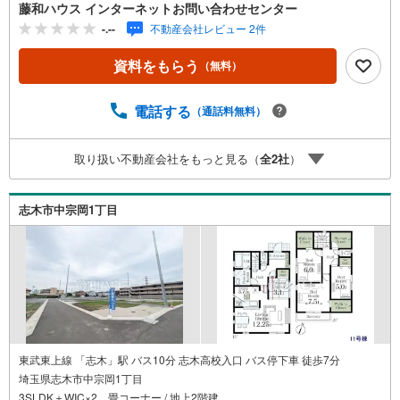
藤和ハウス インターネットお問い合わせセンター
-.--
不動産会社レビュー 2件
資料をもらう
（無料）
電話する
（通話料無料）
取り扱い不動産会社をもっと見る（
全
2
社
）
志木市中宗岡1丁目
東武東上線 「志木」駅 バス10分 志木高校入口 バス停下車 徒歩7分
埼玉県志木市中宗岡1丁目
3SLDK＋WIC×2、畳コーナー / 地上2階建