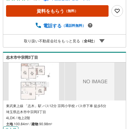
おります。お客様のご希望エリアをお申し付けください。
3.自社グループでリフォーム、新築請負所沢店の3階はリフ
資料をもらう
（無料）
ォーム、注文建築部門の相談スペースです。一級建築士を
はじめとした専門スタッフがおりますのでご見学とあわせ
て、リフォームや注文建築についてご相談頂けます4.年中
電話する
（通話料無料）
無休（年末年始除く）で営業しております営業時間 9:30
～19:00 この時間はお電話でのお問合わせがスムーズです
取り扱い不動産会社をもっと見る（
全
4
社
）
5.お子様連れでおこしくださいキッズスペース、授乳室、
オムツ替えベッド、アンパンマンジュースをご用意してお
ります。ご見学ご希望の方は、右上の“室内・現地を見学す
志木市中宗岡3丁目
る（無料）をボタンからご予約ください。
東武東上線 「志木」駅 バス12分 宗岡小学校 バス停下車 徒歩5分
埼玉県志木市中宗岡3丁目
4LDK / 地上2階
土地
100.84m
/
建物
90.98m
2
2