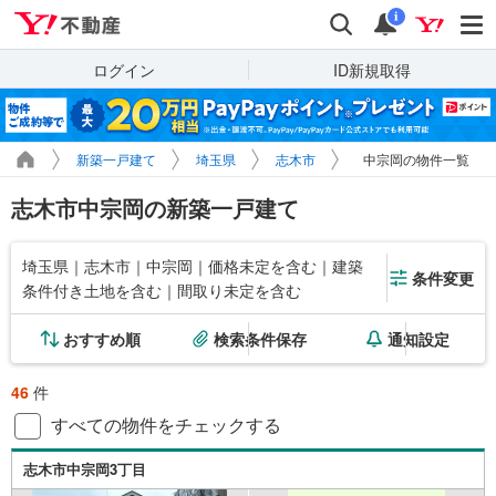
Yahoo!不動産
検索
通知
i
ログイン
ID新規取得
新築一戸建て
埼玉県
志木市
中宗岡の物件一覧
志木市中宗岡の新築一戸建て
埼玉県｜志木市｜中宗岡｜価格未定を含む｜建築
条件変更
条件付き土地を含む｜間取り未定を含む
おすすめ順
検索条件保存
通知設定
46
件
すべての物件をチェックする
志木市中宗岡3丁目