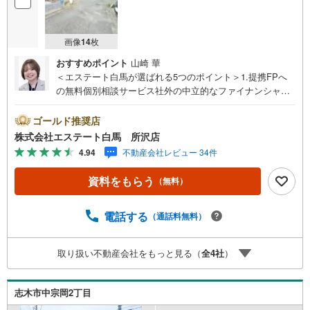
画像
14
枚
おすすめポイント
山崎 華
＜エステート白馬が選ばれる5つのポイント＞1.提携FPへ
の無料個別相談サービス社外の中立的なファイナンシャル
プランナーと無料相談できます。ローン返済について保険
や学費等も含めてシミュレーションをご提案できます2.物
ゴールド推奨店
件情報が豊富所沢市を中心にたくさんの情報をご用意して
株式会社エステート白馬 所沢店
おります。インターネット広告前の物件も多数取り揃えて
4.94
不動産会社レビュー 34件
おります。お客様のご希望エリアをお申し付けください。
3.自社グループでリフォーム、新築請負所沢店の3階はリフ
資料をもらう
（無料）
ォーム、注文建築部門の相談スペースです。一級建築士を
はじめとした専門スタッフがおりますのでご見学とあわせ
て、リフォームや注文建築についてご相談頂けます4.年中
電話する
（通話料無料）
無休（年末年始除く）で営業しております営業時間 9:30
～19:00 この時間はお電話でのお問合わせがスムーズです
取り扱い不動産会社をもっと見る（
全
4
社
）
5.お子様連れでおこしくださいキッズスペース、授乳室、
オムツ替えベッド、アンパンマンジュースをご用意してお
ります。ご見学ご希望の方は、右上の“室内・現地を見学す
志木市中宗岡2丁目
る（無料）をボタンからご予約ください。