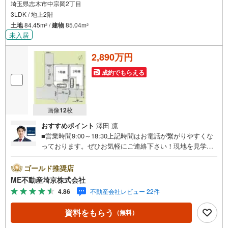
埼玉県志木市中宗岡2丁目
3LDK / 地上2階
土地
84.45m
/
建物
85.04m
2
2
未入居
2,890万円
成約でもらえる
画像
12
枚
おすすめポイント
澤田 凛
■営業時間9:00～18:30上記時間はお電話が繋がりやすくな
っております。ぜひお気軽にご連絡下さい！現地を見学さ
れる場合は「室内・現地を見学する（無料）」ボタンより
ご希望の日時をご記入いただけますとスムーズにご案内が
ゴールド推奨店
可能です。■ご来店特典1.ご見学、ご来店後にアンケート記
ME不動産埼京株式会社
入でもれなく3、000円のQUOカードプレゼント（1組様1回
4.86
不動産会社レビュー 22件
限り後日郵送）2.未公開の物件情報をご紹介3.不動産ご購
入、ご売却、太陽光発電システムご検討中のお客様、ご紹
資料をもらう
（無料）
介でもれなくQUOカード3、000円分プレゼント更にご紹介
のお客様が弊社仲介にてご契約頂くと、1万円から最大10万