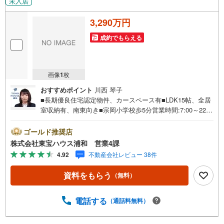
未入居
3,290万円
成約でもらえる
画像
1
枚
おすすめポイント
川西 琴子
■長期優良住宅認定物件、カースペース有■LDK15帖、全居
室収納有、南東向き■宗岡小学校歩5分営業時間:7:00～22:0
0（年中無休）こちらの時間帯はお電話でのお問い合わせが
スムーズにご案内できますぜひお気軽にご連絡下さい！東
ゴールド推奨店
宝ハウスライフソリューションズグループ 東宝ハウス浦
株式会社東宝ハウス浦和 営業4課
和 特別提携金利〔一例〕東宝ハウス浦和の住宅ローン■変
4.92
不動産会社レビュー 38件
動金利全期間引下げプラン⇒住宅ローン金利優遇割の最大
適用《0.89％》と某信用金庫金利1.275％の比較借入金4000
資料をもらう
（無料）
万円返済期間35年の総返済額の差額:303万円※2026年7月末
実行分まで（審査・要件があります）◇TOHO HOUSE CL
UBで生涯の安心をお届け◇東宝ハウスのライフパートナー
電話する
（通話料無料）
が直接ご対応ライフプランニング、かけつけサポート、Clu
b Offプレミアムなど多彩なサービスがございます