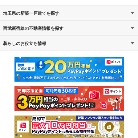
埼玉県の新築一戸建てを探す
西武新宿線の不動産情報を探す
路線・駅から探す
地域から探す
暮らしのお役立ち情報
不動産・住宅
賃貸住宅
通勤・通学時間から探す
地図から探す
マンションカタログ
教えて！住まいの先生
新築マンション
中古マンション
新築一戸建て
中古一戸建て
注文住宅
土地
売却査定