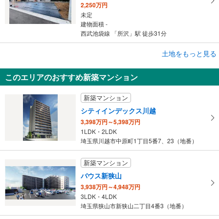
2,250万円
未定
建物面積 -
西武池袋線 「所沢」駅 徒歩31分
成約でもらえる
土地をもっと見る
土地
このエリアのおすすめ新築マンション
狭山市広瀬台1丁目
1,300万円
新築マンション
未定
建物面積 -
シティインデックス川越
西武新宿線 「狭山市」駅 徒歩33分
3,398万円～5,398万円
1LDK・2LDK
埼玉県川越市中原町1丁目5番7、23（地番）
新築マンション
バウス新狭山
3,938万円～4,948万円
3LDK・4LDK
埼玉県狭山市新狭山二丁目4番3（地番）