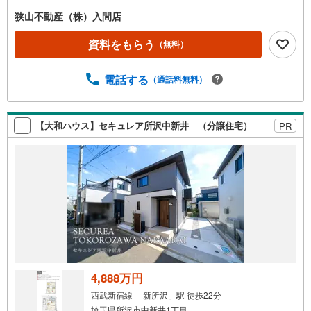
狭山不動産（株）入間店
資料をもらう
（無料）
電話する
（通話料無料）
【大和ハウス】セキュレア所沢中新井 （分譲住宅）
PR
4,888万円
西武新宿線 「新所沢」駅 徒歩22分
埼玉県所沢市中新井1丁目