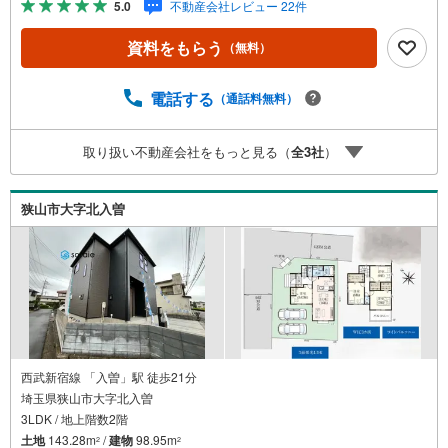
5.0
不動産会社レビュー 22件
ーン（消費者金融系・車のローン・カード系の借入・エア
コン等の電化製品等）もおまとめ可能です。◆お忙しいと
資料をもらう
（無料）
きは現地待合せ＆現地解散できます。◆勤続年数が1年未満
でも、ローンが受けられます。株式会社ソライエにお任せ
ください！売買・賃貸・売却相談・相続相談・空家管理・
電話する
（通話料無料）
住宅ローン相談等何でもお気軽にご相談ください！お問い
合わせ・ご来店お待ちしております！（＾＾）！
取り扱い不動産会社をもっと見る（
全
3
社
）
狭山市大字北入曽
西武新宿線 「入曽」駅 徒歩21分
埼玉県狭山市大字北入曽
3LDK / 地上階数2階
土地
143.28m
/
建物
98.95m
2
2