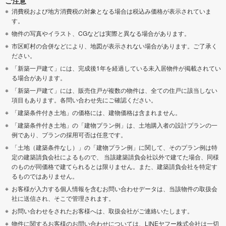
ご注意
消費税および地方消費税の対象となる場合は税込み価格が表示されていま
す。
物件の写真やイラスト、CGなどは実際と異なる場合があります。
市区町村の合併などにより、地図が表示されない場合があります。ご了承く
ださい。
「新築一戸建て」には、完成後1年を経過している未入居物件が掲載されてい
る場合があります。
「新築一戸建て」には、販売住戸が複数の物件は、全ての住戸に該当しない
項目もあります。各問い合わせ先にご確認ください。
「建築条件付き土地」の価格には、建物価格は含まれません。
「建築条件付き土地」の「建物プラン例」は、土地購入者の設計プランの一
例であり、プランの採用可否は任意です。
「土地（建築条件なし）」の「建物プラン例」に関して、そのプラン例は特
定の建築請負会社によるもので、 当該建築請負会社以外で建てた場合、同様
のものが同価格で建てられるとは限りません。また、建築請負会社を特定す
るものではありません。
お客様が入力する個人情報を含むお問い合わせデータは、当該物件の取扱会
社に送信され、そこで管理されます。
お問い合わせをされたお客様へは、取扱会社がご連絡いたします。
物件に関するお客様のお問い合わせについては、LINEヤフー株式会社は一切