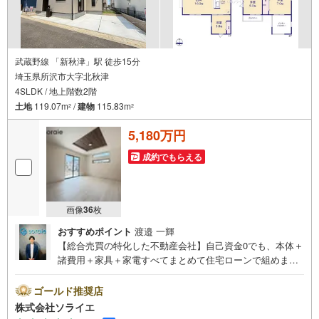
武蔵野線 「新秋津」駅 徒歩15分
埼玉県所沢市大字北秋津
4SLDK / 地上階数2階
土地
119.07m
/
建物
115.83m
2
2
5,180万円
成約でもらえる
画像
36
枚
おすすめポイント
渡邉 一輝
【総合売買の特化した不動産会社】自己資金0でも、本体＋
諸費用＋家具＋家電すべてまとめて住宅ローンで組めま
す。住宅ローン相談無料。FP相談無料。営業マンの熱意と
スピーディをモットーにお客さん目線での営業を心がけて
ゴールド推奨店
おり、営業マンの差を実感してください！◆他社様でご紹
株式会社ソライエ
介されている物件も一緒にご提案できます。◆おまとめロ