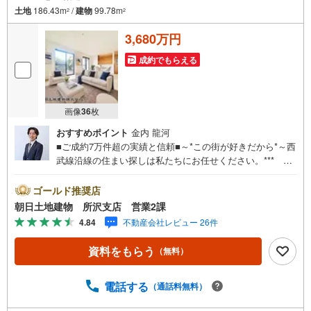
土地
186.43m
/
建物
99.78m
2
2
3,680万円
成約でもらえる
画像
36
枚
おすすめポイント
金内 龍河
■ご成約7万件超の実績と信頼■～*この街が好きだから*～西
武線沿線の住まい探しは私たちにお任せください。*** 住
まい、安心のおとりつぎ ***地域密着を掲げ、東京・埼
玉・神奈川に展開。豊富な取引データと現場経験をもと
ゴールド推奨店
に、お客様一人ひとりに最適なご提案を行っています。
朝日土地建物 所沢支店 営業2課
「住宅ローンが不安」「自己資金が少ないけれど購入でき
4.84
不動産会社レビュー 26件
る？」「住み替えの進め方が分からない」など、購入・売
却に関するお悩みにも有資格スタッフが丁寧に対応。資金
資料をもらう
（無料）
計画の立案から契約・お引渡しまで一貫してサポートいた
します。広告未掲載物件や最新情報も随時ご紹介可能。物
件ごとのメリット・注意点をまとめたレポートもご用意し
電話する
（通話料無料）
ております。当日のご見学手配や無料送迎にも柔軟に対