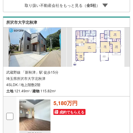
応。まずはお気軽にご相談ください。■電車でお越しのお客
取り扱い不動産会社をもっと見る（
全
5
社
）
様は、西武線「所沢駅」西口より徒歩5分■お車でお越しの
お客様は、提携駐車場がございますので弊社営業スタッフ
までお尋ねください。
所沢市大字北秋津
武蔵野線 「新秋津」駅 徒歩15分
埼玉県所沢市大字北秋津
4SLDK / 地上階数2階
土地
121.49m
/
建物
115.82m
2
2
5,180万円
成約でもらえる