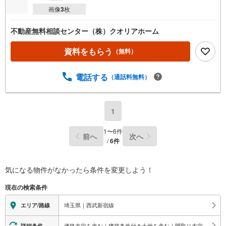
画像
3
枚
不動産無料相談センター（株）クオリアホーム
資料をもらう
（無料）
電話する
（通話料無料）
1
1
〜
6
件
前へ
次へ
/
6
件
気になる物件がなかったら
条件を変更しよう！
現在の検索条件
埼玉県｜西武新宿線
エリア/路線
価格未定を含む｜建築条件付き土地を含む｜間取り未定を含む｜独立型キッチン
詳細条件