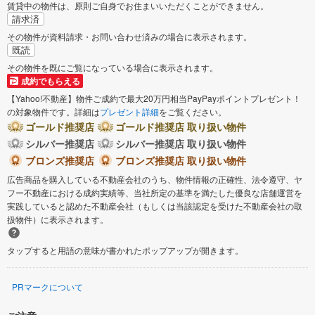
賃貸中の物件は、原則ご自身でお住まいいただくことができません。
請求済
その物件が資料請求・お問い合わせ済みの場合に表示されます。
既読
その物件を既にご覧になっている場合に表示されます。
成約でもらえる
【Yahoo!不動産】物件ご成約で最大20万円相当PayPayポイントプレゼント！
の対象物件です。詳細は
プレゼント詳細
をご覧ください。
ゴールド推奨店
ゴールド推奨店 取り扱い物件
シルバー推奨店
シルバー推奨店 取り扱い物件
ブロンズ推奨店
ブロンズ推奨店 取り扱い物件
広告商品を購入している不動産会社のうち、物件情報の正確性、法令遵守、ヤ
フー不動産における成約実績等、当社所定の基準を満たした優良な店舗運営を
実践していると認めた不動産会社（もしくは当該認定を受けた不動産会社の取
扱物件）に表示されます。
タップすると用語の意味が書かれたポップアップが開きます。
PRマークについて