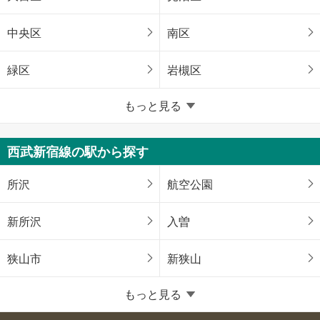
中央区
南区
緑区
岩槻区
埼玉県のそのほかの地域
もっと見る
川越市
川口市
西武新宿線の駅から探す
行田市
所沢市
所沢
航空公園
飯能市
春日部市
新所沢
入曽
狭山市
鴻巣市
狭山市
新狭山
草加市
越谷市
もっと見る