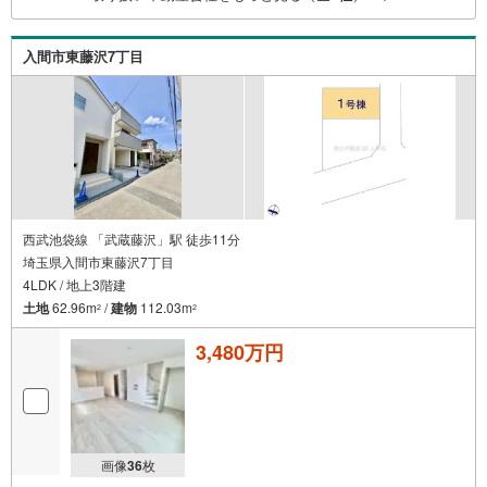
入間市東藤沢7丁目
西武池袋線 「武蔵藤沢」駅 徒歩11分
埼玉県入間市東藤沢7丁目
4LDK / 地上3階建
土地
62.96m
/
建物
112.03m
2
2
3,480万円
画像
36
枚