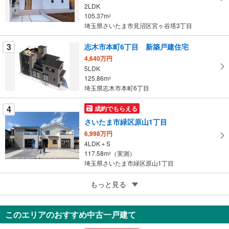
イ
2LDK
105.37m
ペ
2
埼玉県さいたま市見沼区宮ヶ谷塔3丁目
ー
ジ
3
志木市本町6丁目 新築戸建住宅
に
4,640万円
保
5LDK
存
125.86m
2
す
埼玉県志木市本町6丁目
る
4
成約でもらえる
さいたま市緑区原山1丁目
6,998万円
4LDK＋S
117.58m
（実測）
2
埼玉県さいたま市緑区原山1丁目
5
新築住宅 LUXTA東みずほ台8期
もっと見る
3,480万円
4LDK
このエリアのおすすめ中古一戸建て
101.36m
（登記）
2
埼玉県富士見市東みずほ台4丁目