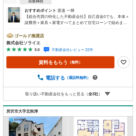
画像
36
枚
おすすめポイント
渡邉 一輝
【総合売買の特化した不動産会社】自己資金0でも、本体＋
諸費用＋家具＋家電すべてまとめて住宅ローンで組めま
す。住宅ローン相談無料。FP相談無料。営業マンの熱意と
スピーディをモットーにお客さん目線での営業を心がけて
ゴールド推奨店
おり、営業マンの差を実感してください！◆他社様でご紹
株式会社ソライエ
介されている物件も一緒にご提案できます。◆おまとめロ
5.0
不動産会社レビュー 22件
ーン（消費者金融系・車のローン・カード系の借入・エア
コン等の電化製品等）もおまとめ可能です。◆お忙しいと
資料をもらう
（無料）
きは現地待合せ＆現地解散できます。◆勤続年数が1年未満
でも、ローンが受けられます。株式会社ソライエにお任せ
ください！売買・賃貸・売却相談・相続相談・空家管理・
電話する
（通話料無料）
住宅ローン相談等何でもお気軽にご相談ください！お問い
合わせ・ご来店お待ちしております！（＾＾）！
取り扱い不動産会社をもっと見る（
全
3
社
）
所沢市大字北秋津