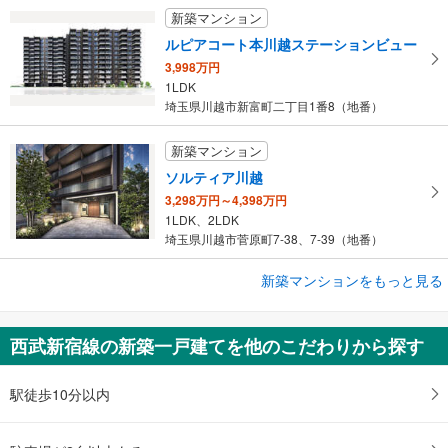
新築マンション
ルピアコート本川越ステーションビュー
3,998万円
1LDK
埼玉県川越市新富町二丁目1番8（地番）
新築マンション
ソルティア川越
3,298万円～4,398万円
1LDK、2LDK
埼玉県川越市菅原町7-38、7-39（地番）
新築マンションをもっと見る
新築マンション
レーベン川越VANFORTIER
3,998万円～6,194万円
西武新宿線の新築一戸建てを他のこだわりから探す
2LDK・2LDK＋S ※Sはサービスルーム（納戸）です。
埼玉県川越市南通町1番1（地番）
駅徒歩10分以内