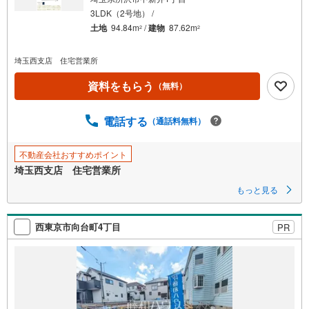
3LDK（2号地） /
土地
94.84m
/
建物
87.62m
2
2
埼玉西支店 住宅営業所
資料をもらう
（無料）
電話する
（通話料無料）
不動産会社おすすめポイント
埼玉西支店 住宅営業所
もっと見る
西東京市向台町4丁目
PR