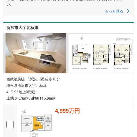
い。
もっと見る
所沢市大字北秋津
西武池袋線 「所沢」駅 徒歩10分
埼玉県所沢市大字北秋津
4LDK / 地上3階建
土地
64.76m
/
建物
115.66m
2
2
4,999万円