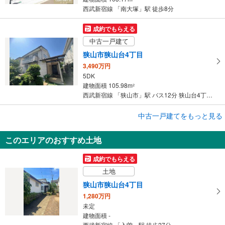
西武新宿線 「南大塚」駅 徒歩8分
成約でもらえる
中古一戸建て
狭山市狭山台4丁目
3,490万円
5DK
建物面積 105.98m
2
西武新宿線 「狭山市」駅 バス12分 狭山台4丁目 バス停下車 徒歩2分
成約でもらえる
中古一戸建てをもっと見る
中古一戸建て
このエリアのおすすめ土地
所沢市中新井2丁目
4,280万円
成約でもらえる
4LDK
土地
建物面積 124.81m
2
西武新宿線 「新所沢」駅 バス11分 西武バス ニュータウン西 バス停下車 徒歩3分
狭山市狭山台4丁目
1,280万円
未定
建物面積 -
西武新宿線 「入曽」駅 徒歩27分