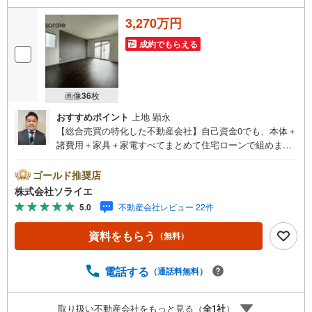
3,270万円
成約でもらえる
画像
36
枚
おすすめポイント
上地 顕永
【総合売買の特化した不動産会社】自己資金0でも、本体＋
諸費用＋家具＋家電すべてまとめて住宅ローンで組めま
す。住宅ローン相談無料。FP相談無料。営業マンの熱意と
スピーディをモットーにお客さん目線での営業を心がけて
ゴールド推奨店
おり、営業マンの差を実感してください！◆他社様でご紹
株式会社ソライエ
介されている物件も一緒にご提案できます。◆おまとめロ
5.0
不動産会社レビュー 22件
ーン（消費者金融系・車のローン・カード系の借入・エア
コン等の電化製品等）もおまとめ可能です。◆お忙しいと
資料をもらう
（無料）
きは現地待合せ＆現地解散できます。◆勤続年数が1年未満
でも、ローンが受けられます。株式会社ソライエにお任せ
ください！売買・賃貸・売却相談・相続相談・空家管理・
電話する
（通話料無料）
住宅ローン相談等何でもお気軽にご相談ください！お問い
合わせ・ご来店お待ちしております！（＾＾）！
取り扱い不動産会社をもっと見る（
全
1
社
）