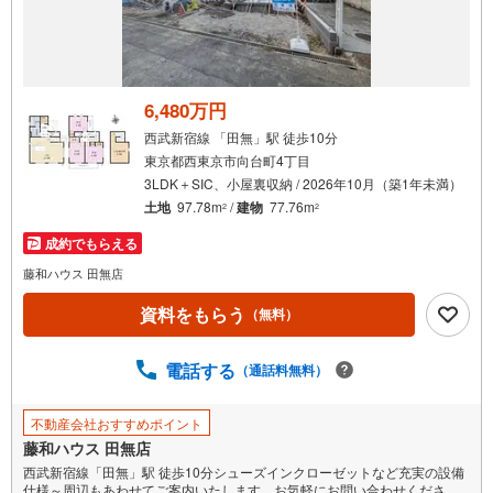
6,480万円
西武新宿線 「田無」駅 徒歩10分
東京都西東京市向台町4丁目
3LDK＋SIC、小屋裏収納 / 2026年10月（築1年未満）
土地
97.78m
/
建物
77.76m
2
2
成約でもらえる
藤和ハウス 田無店
資料をもらう
（無料）
電話する
（通話料無料）
不動産会社おすすめポイント
藤和ハウス 田無店
西武新宿線「田無」駅 徒歩10分シューズインクローゼットなど充実の設備
仕様～周辺もあわせてご案内いたします。お気軽にお問い合わせくださ