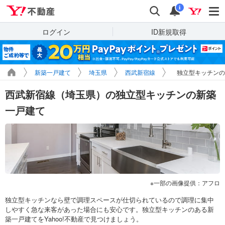
Yahoo!不動産
検索
通知
i
ログイン
ID新規取得
新築一戸建て
埼玉県
西武新宿線
独立型キッチンの
西武新宿線（埼玉県）の独立型キッチンの新築
一戸建て
一部の画像提供：アフロ
独立型キッチンなら壁で調理スペースが仕切られているので調理に集中
しやすく急な来客があった場合にも安心です。独立型キッチンのある新
築一戸建てをYahoo!不動産で見つけましょう。