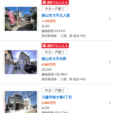
成約でもらえる
中古一戸建て
狭山市大字北入曽
1,100万円
3LDK
建物面積 53.81m
2
西武新宿線 「入曽」駅 徒歩16分
成約でもらえる
中古一戸建て
狭山市大字水野
4,980万円
2SLDK
建物面積 132.48m
2
西武新宿線 「入曽」駅 徒歩14分
中古一戸建て
川越市南大塚4丁目
3,490万円
4LDK
建物面積 103.17m
2