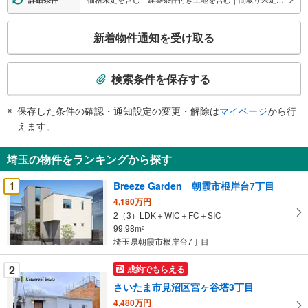
こ
新着物件通知を受け取る
の
検
索
検索条件を保存する
条
件
保存した条件の確認・通知設定の変更・解除は
マイページ
から行
で
えます。
通
知
埼玉の物件をランキングから探す
を
受
1
Breeze Garden 朝霞市根岸台7丁目
け
4,180万円
取
2（3）LDK＋WIC＋FC＋SIC
る
99.98m
2
・
埼玉県朝霞市根岸台7丁目
条
2
成約でもらえる
件
を
さいたま市見沼区宮ヶ谷塔3丁目
マ
4,480万円