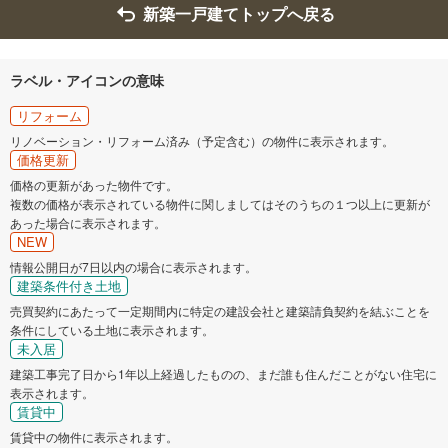
入間市
朝霞市
新築一戸建てトップへ戻る
志木市
和光市
ラベル・アイコンの意味
新座市
桶川市
リフォーム
リノベーション・リフォーム済み（予定含む）の物件に表示されます。
価格更新
八潮市
富士見市
価格の更新があった物件です。
複数の価格が表示されている物件に関しましてはそのうちの１つ以上に更新が
三郷市
ふじみ野市
あった場合に表示されます。
NEW
入間郡三芳町
北葛飾郡松伏町
情報公開日が7日以内の場合に表示されます。
建築条件付き土地
売買契約にあたって一定期間内に特定の建設会社と建築請負契約を結ぶことを
条件にしている土地に表示されます。
未入居
建築工事完了日から1年以上経過したものの、まだ誰も住んだことがない住宅に
表示されます。
賃貸中
賃貸中の物件に表示されます。